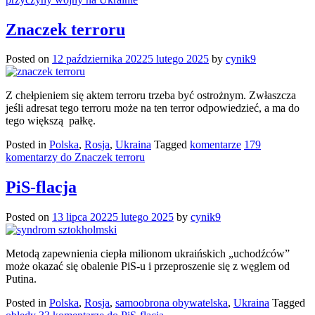
Znaczek terroru
Posted on
12 października 2022
5 lutego 2025
by
cynik9
Z chełpieniem się aktem terroru trzeba być ostrożnym. Zwłaszcza
jeśli adresat tego terroru może na ten terror odpowiedzieć, a ma do
tego większą pałkę.
Posted in
Polska
,
Rosja
,
Ukraina
Tagged
komentarze
179
komentarzy
do Znaczek terroru
PiS-flacja
Posted on
13 lipca 2022
5 lutego 2025
by
cynik9
Metodą zapewnienia ciepła milionom ukraińskich „uchodźców”
może okazać się obalenie PiS-u i przeproszenie się z węglem od
Putina.
Posted in
Polska
,
Rosja
,
samoobrona obywatelska
,
Ukraina
Tagged