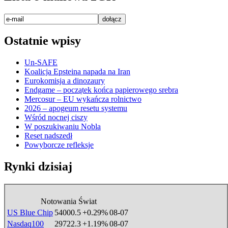
Ostatnie wpisy
Un-SAFE
Koalicja Epsteina napada na Iran
Eurokomisja a dinozaury
Endgame – początek końca papierowego srebra
Mercosur – EU wykańcza rolnictwo
2026 – apogeum resetu systemu
Wśród nocnej ciszy
W poszukiwaniu Nobla
Reset nadszedł
Powyborcze refleksje
Rynki dzisiaj
Notowania Świat
US Blue Chip
54000.5
+0.29%
08-07
Nasdaq100
29722.3
+1.19%
08-07