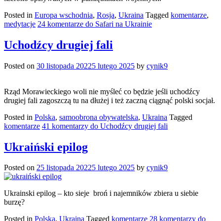
Posted in
Europa wschodnia
,
Rosja
,
Ukraina
Tagged
komentarze
,
medytacje
24 komentarze
do Safari na Ukrainie
Uchodźcy drugiej fali
Posted on
30 listopada 2022
5 lutego 2025
by
cynik9
Rząd Morawieckiego woli nie myśleć co będzie jeśli uchodźcy
drugiej fali zagoszczą tu na dłużej i też zaczną ciągnąć polski socjał.
Posted in
Polska
,
samoobrona obywatelska
,
Ukraina
Tagged
komentarze
41 komentarzy
do Uchodźcy drugiej fali
Ukraiński epilog
Posted on
25 listopada 2022
5 lutego 2025
by
cynik9
Ukrainski epilog – kto sieje broń i najemników zbiera u siebie
burzę?
Posted in
Polska
,
Ukraina
Tagged
komentarze
28 komentarzy
do