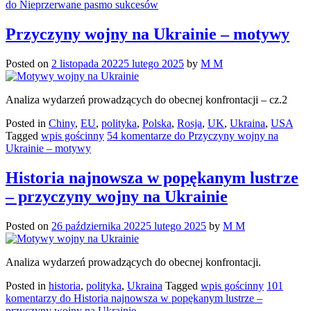
do Nieprzerwane pasmo sukcesów
Przyczyny wojny na Ukrainie – motywy
Posted on
2 listopada 2022
5 lutego 2025
by
M M
Analiza wydarzeń prowadzących do obecnej konfrontacji – cz.2
Posted in
Chiny
,
EU
,
polityka
,
Polska
,
Rosja
,
UK
,
Ukraina
,
USA
Tagged
wpis gościnny
54 komentarze
do Przyczyny wojny na
Ukrainie – motywy
Historia najnowsza w popękanym lustrze
– przyczyny wojny na Ukrainie
Posted on
26 października 2022
5 lutego 2025
by
M M
Analiza wydarzeń prowadzących do obecnej konfrontacji.
Posted in
historia
,
polityka
,
Ukraina
Tagged
wpis gościnny
101
komentarzy
do Historia najnowsza w popękanym lustrze –
przyczyny wojny na Ukrainie