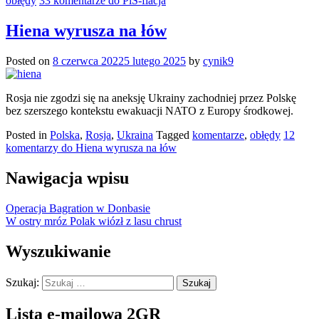
obłędy
33 komentarze
do PiS-flacja
Hiena wyrusza na łów
Posted on
8 czerwca 2022
5 lutego 2025
by
cynik9
Rosja nie zgodzi się na aneksję Ukrainy zachodniej przez Polskę
bez szerszego kontekstu ewakuacji NATO z Europy środkowej.
Posted in
Polska
,
Rosja
,
Ukraina
Tagged
komentarze
,
obłędy
12
komentarzy
do Hiena wyrusza na łów
Nawigacja wpisu
Operacja Bagration w Donbasie
W ostry mróz Polak wiózł z lasu chrust
Wyszukiwanie
Szukaj:
Lista e-mailowa 2GR