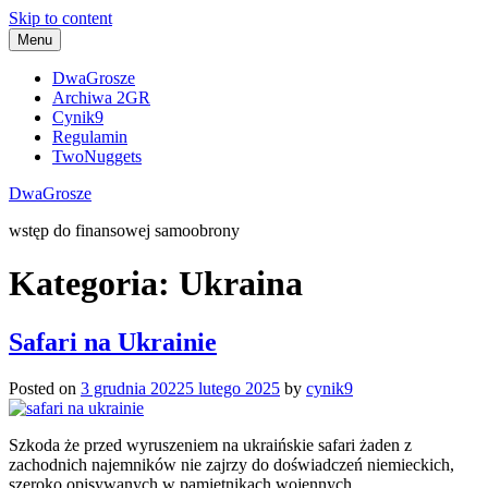
Skip to content
Menu
DwaGrosze
Archiwa 2GR
Cynik9
Regulamin
TwoNuggets
DwaGrosze
wstęp do finansowej samoobrony
Kategoria:
Ukraina
Safari na Ukrainie
Posted on
3 grudnia 2022
5 lutego 2025
by
cynik9
Szkoda że przed wyruszeniem na ukraińskie safari żaden z
zachodnich najemników nie zajrzy do doświadczeń niemieckich,
szeroko opisywanych w pamiętnikach wojennych.