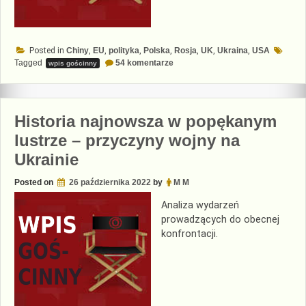
Posted in
Chiny
,
EU
,
polityka
,
Polska
,
Rosja
,
UK
,
Ukraina
,
USA
do
Tagged
54 komentarze
wpis gościnny
Przyczyny
wojny
na
Ukrainie
–
Historia najnowsza w popękanym
motywy
lustrze – przyczyny wojny na
Ukrainie
Posted on
26 października 2022
by
M M
Analiza wydarzeń
prowadzących do obecnej
konfrontacji.