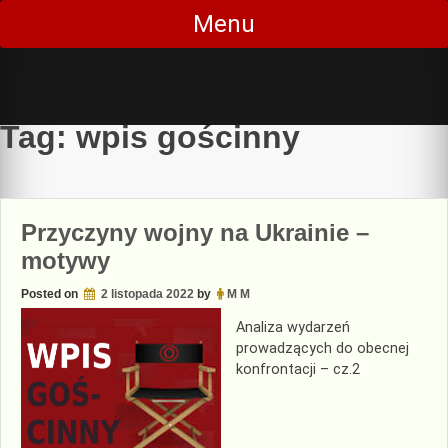
Skip
Menu
to
content
Tag:
wpis gościnny
Przyczyny wojny na Ukrainie –
motywy
Posted on
2 listopada 2022
by
M M
Analiza wydarzeń
prowadzących do obecnej
konfrontacji – cz.2