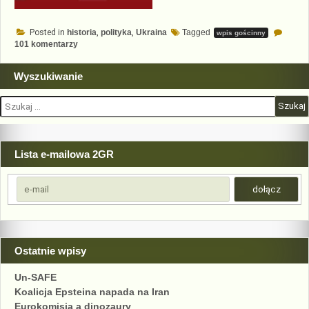
Posted in
historia
,
polityka
,
Ukraina
Tagged
wpis gościnny
do
101 komentarzy
Historia
najnowsza
w
Wyszukiwanie
popękanym
lustrze
Szukaj:
–
przyczyny
wojny
na
Ukrainie
Lista e-mailowa 2GR
Ostatnie wpisy
Un-SAFE
Koalicja Epsteina napada na Iran
Eurokomisja a dinozaury