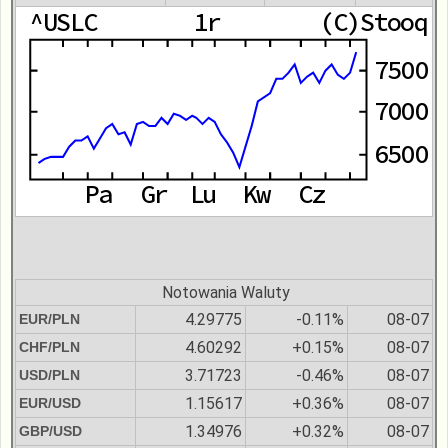
Notowania Waluty
4.29775
-0.11%
08-07
EUR/PLN
4.60292
+0.15%
08-07
CHF/PLN
3.71723
-0.46%
08-07
USD/PLN
1.15617
+0.36%
08-07
EUR/USD
1.34976
+0.32%
08-07
GBP/USD