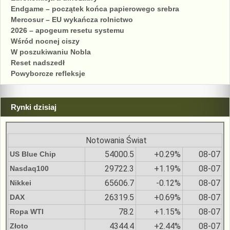
Endgame – początek końca papierowego srebra
Mercosur – EU wykańcza rolnictwo
2026 – apogeum resetu systemu
Wśród nocnej ciszy
W poszukiwaniu Nobla
Reset nadszedł
Powyborcze refleksje
Rynki dzisiaj
Notowania Świat
54000.5
+0.29%
08-07
US Blue Chip
29722.3
+1.19%
08-07
Nasdaq100
65606.7
-0.12%
08-07
Nikkei
26319.5
+0.69%
08-07
DAX
78.2
+1.15%
08-07
Ropa WTI
4344.4
+2.44%
08-07
Złoto