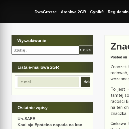
Skip
to
DwaGrosze
Archiwa 2GR
Cynik9
Regulamin
content
Wyszukiwanie
Zna
Szukaj:
Posted on
Znaczek t
Lista e-mailowa 2GR
radować,
wczesneg
To jest –
tamtej so
radości 
na ten ch
Ostatnie wpisy
znaczka.
Un-SAFE
Ciekawe 
Koalicja Epsteina napada na Iran