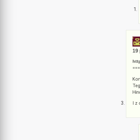
19 
htt
===
Kom
Teg
Hin
I z