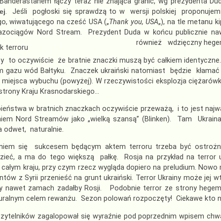
 Banderastanem łączy teraz nie znająca granic, wg prezydenta Du
ej
. Jeśli pogłoski się sprawdzą to w wersji polskiej proponuje
go, wiwatującego na cześć USA („
Thank you, USA
„), na tle metanu 
gazociągów Nord Stream. Prezydent Duda w końcu publicznie n
również wdzięczny hege
y to oczywiście że bratnie znaczki muszą być całkiem identyczne
 gazu wód Bałtyku. Znaczek ukraiński natomiast będzie kłamać ja
miejsca wybuchu (powyżej). W rzeczywistości eksplozja ciężarówk
strony Kraju Krasnodarskiego…
ieństwa w bratnich znaczkach oczywiście przeważą, i to jest najważ
iem Nord Streamów jako „wielką szansą” (Blinken). Tam Ukraina 
 odwet, naturalnie.
eniem się sukcesem będącym aktem terroru trzeba być ostrożny
zieć, a ma do tego większą pałkę. Rosja na przykład na terror u
 całym kraju, przy czym rzecz wygląda dopiero na preludium. Now
ntów z Syrii przenieść na grunt ukraiński. Terror Ukrainy może jej
y nawet zamach zadałby Rosji. Podobnie terror ze strony hegemo
turalnym celem rewanżu. Sezon polowań rozpoczęty! Ciekawe kto n
czytelników zagalopował się wyraźnie pod poprzednim wpisem chwa