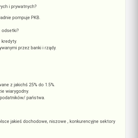
ych i prywatnych?
 ładnie pompuje PKB.
i odsetki?
kredyty.
ywanymi przez banki i rządy.
ane z jakichś 25% do 1.5%.
ie wiarygodny.
y podatników/ państwa.
lsce jakieś dochodowe, niszowe , konkurencyjne sektory