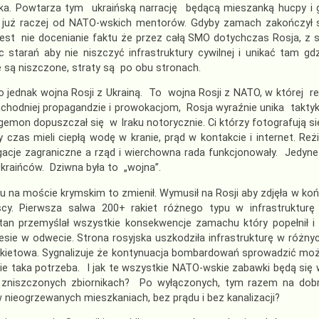
ka. Powtarza tym ukraińską narrację będącą mieszanką hucpy i gł
 już raczej od NATO-wskich mentorów. Gdyby zamach zakończył si
est nie docenianie faktu że przez całą SMO dotychczas Rosja, z 
c starań aby nie niszczyć infrastruktury cywilnej i unikać tam gd
są niszczone, straty są po obu stronach.
to jednak wojna Rosji z Ukrainą. To wojna Rosji z NATO, w której reż
hodniej propagandzie i prowokacjom, Rosja wyraźnie unika taktyki 
emon dopuszczał się w Iraku notorycznie. Ci którzy fotografują s
y czas mieli ciepłą wodę w kranie, prąd w kontakcie i internet. Re
gacje zagraniczne a rząd i wierchowna rada funkcjonowały. Jedy
raińców. Dziwna była to „wojna”.
ru na moście krymskim to zmienił. Wymusił na Rosji aby zdjęła w koń
cy. Pierwsza salwa 200+ rakiet różnego typu w infrastrukturę
tan przemyślał wszystkie konsekwencje zamachu który popełnił i 
iesie w odwecie. Strona rosyjska uszkodziła infrastrukturę w różn
kietowa. Sygnalizuje że kontynuacja bombardowań sprowadzić może
dzie taka potrzeba. I jak te wszystkie NATO-wskie zabawki będą s
 zniszczonych zbiornikach? Po wyłączonych, tym razem na dobr
 nieogrzewanych mieszkaniach, bez prądu i bez kanalizacji?