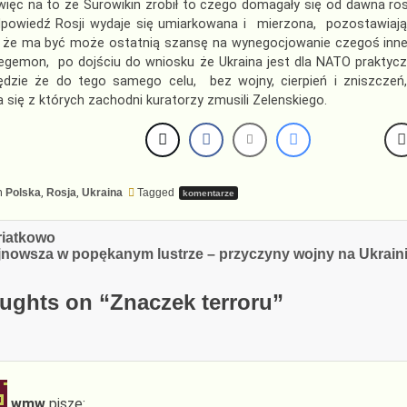
ięc na to że Surowikin zrobił to czego domagały się od dawna rosyj
powiedź Rosji wydaje się umiarkowana i mierzona, pozostawiając 
 że ma być może ostatnią szansę na wynegocjowanie czegoś innego
egemon, po dojściu do wniosku że Ukraina jest dla NATO praktycz
ędzie że do tego samego celu, bez wojny, cierpień i zniszcze
 się z których zachodni kuratorzy zmusili Zelenskiego.
n
Polska
,
Rosja
,
Ukraina
Tagged
komentarze
cja
riatkowo
ajnowsza w popękanym lustrze – przyczyny wojny na Ukrain
ughts on “
Znaczek terroru
”
wmw
pisze: