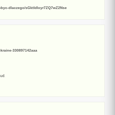
ydobyc-dlaczego/sGktIdIoyr7ZQ7wZ2Nse
ukraine-330897142aaa
aud.