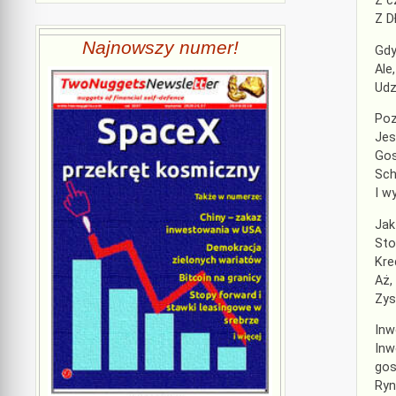
Z c
Z D
Najnowszy numer!
Gdy
Ale
Udz
Poz
Jes
Gos
Sch
I w
Jak
Sto
Kre
Aż,
Zys
Inw
Inw
gos
Ryn