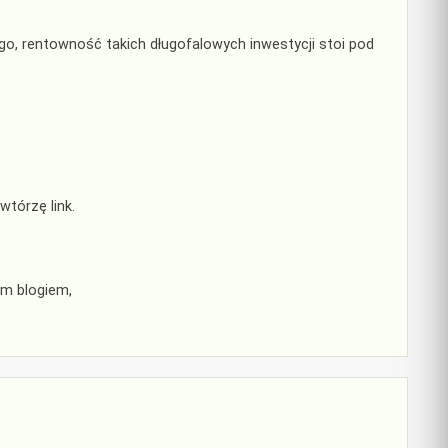
o, rentowność takich długofalowych inwestycji stoi pod
wtórzę link.
ym blogiem,