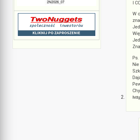
I C
W o
zna
Jed
Wię
Jed
Zna
Ps.
Nie
Szk
Daj
Pew
Chy
htt