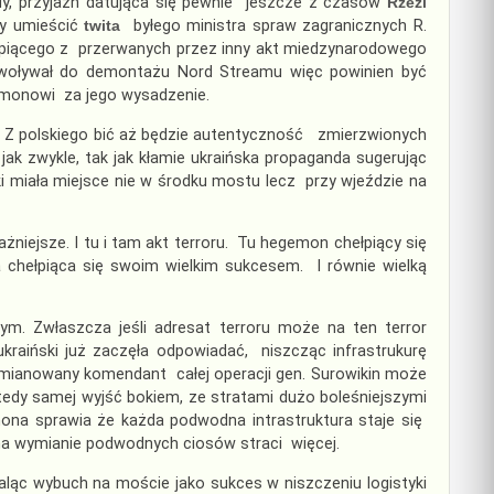
dy, przyjaźń datująca się pewnie jeszcze z czasów
Rzezi
my umieścić
twita
byłego ministra spraw zagranicznych R.
kipiącego z przerwanych przez inny akt miedzynarodowego
awoływał do demontażu Nord Streamu więc powinien być
monowi za jego wysadzenie.
. Z polskiego bić aż będzie autentyczność zmierzwionych
k zwykle, tak jak kłamie ukraińska propaganda sugerując
i miała miejsce nie w środku mostu lecz przy wjeździe na
niejsze. I tu i tam akt terroru. Tu hegemon chełpiący się
chełpiąca się swoim wielkim sukcesem. I równie wielką
m. Zwłaszcza jeśli adresat terroru może na ten terror
kraiński już zaczęła odpowiadać, niszcząc infrastrukurę
o mianowany komendant całej operacji gen. Surowikin może
 wtedy samej wyjść bokiem, ze stratami dużo boleśniejszymi
na sprawia że każda podwodna intrastruktura staje się
a wymianie podwodnych ciosów straci więcej.
ląc wybuch na moście jako sukces w niszczeniu logistyki