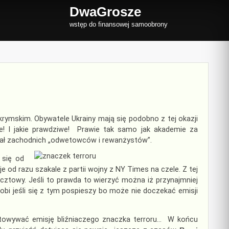
DwaGrosze
wstęp do finansowej samoobrony
 krymskim. Obywatele Ukrainy mają się podobno z tej okazji
! I jakie prawdziwe! Prawie tak samo jak akademie za
iał zachodnich „odwetowców i rewanżystów”.
 się od
je od razu szakale z partii wojny z NY Times na czele. Z tej
ztowy. Jeśli to prawda to wierzyć można iż przynajmniej
i jeśli się z tym pospieszy bo może nie doczekać emisji
otowywać emisję bliźniaczego znaczka terroru… W końcu