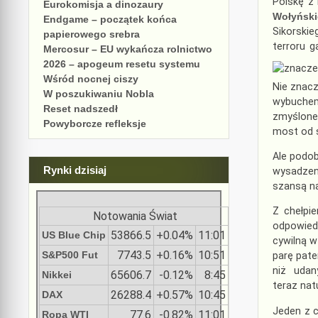
Polskę z
Eurokomisja a dinozaury
Wołyński
Endgame – początek końca
Sikorskie
papierowego srebra
terroru 
Mercosur – EU wykańcza rolnictwo
2026 – apogeum resetu systemu
Wśród nocnej ciszy
Nie znacz
W poszukiwaniu Nobla
wybuchem
Reset nadszedł
zmyślone 
Powyborcze refleksje
most od 
Ale podob
Rynki dzisiaj
wysadzen
szansą na
Z chełpi
Notowania Świat
odpowied
53866.5
+0.04%
11:01
US Blue Chip
cywilną w
7743.5
+0.16%
10:51
S&P500 Fut
parę pate
niż udan
65606.7
-0.12%
8:45
Nikkei
teraz na
26288.4
+0.57%
10:45
DAX
Jeden z 
77.6
-0.82%
11:01
Ropa WTI