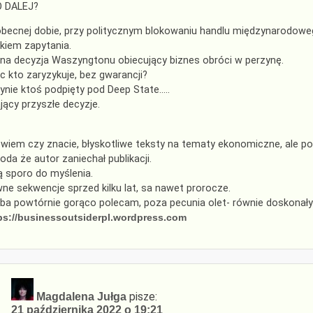
O DALEJ?
becnej dobie, przy politycznym blokowaniu handlu międzynarodoweg
kiem zapytania.
na decyzja Waszyngtonu obiecujący biznes obróci w perzynę.
c kto zaryzykuje, bez gwarancji?
ynie ktoś podpięty pod Deep State…..
jący przyszłe decyzje.
 wiem czy znacie, błyskotliwe teksty na tematy ekonomiczne, ale po
oda że autor zaniechał publikacji.
ą sporo do myślenia.
ne sekwencje sprzed kilku lat, sa nawet prorocze.
ba powtórnie gorąco polecam, poza pecunia olet- równie doskonał
ps://businessoutsiderpl.wordpress.com
pisze:
Magdalena Jułga
21 października 2022 o 19:21