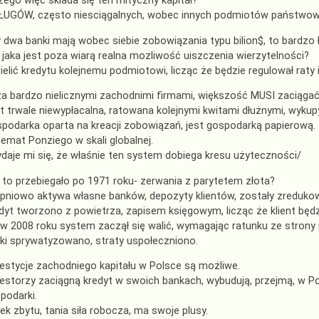
zego więc składa się ten mityczny kapitał?
ŁUGÓW, często niesciągalnych, wobec innych podmiotów państwow
 dwa banki mają wobec siebie zobowiązania typu bilion$, to bardzo
, jaka jest poza wiarą realna mozliwość uiszczenia wierzytelności?
ielić kredytu kolejnemu podmiotowi, licząc że będzie regulował raty 
a bardzo nielicznymi zachodnimi firmami, większość MUSI zaciągać 
t trwale niewypłacalna, ratowana kolejnymi kwitami dłużnymi, wykup
podarka oparta na kreacji zobowiązań, jest gospodarką papierową.
emat Ponziego w skali globalnej.
ydaje mi się, że właśnie ten system dobiega kresu użyteczności/
 to przebiegało po 1971 roku- zerwania z parytetem złota?
pniowo aktywa własne banków, depozyty klientów, zostały zredukow
dyt tworzono z powietrza, zapisem księgowym, licząc że klient będz
 w 2008 roku system zaczął się walić, wymagając ratunku ze stron
ki sprywatyzowano, straty uspołeczniono.
estycje zachodniego kapitału w Polsce są możliwe.
estorzy zaciągną kredyt w swoich bankach, wybudują, przejmą, w Po
podarki.
ek zbytu, tania siła robocza, ma swoje plusy.