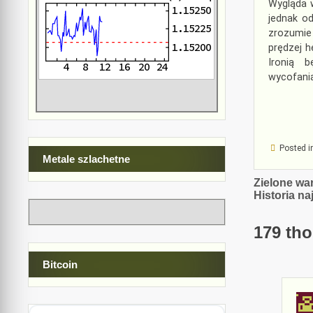
Wygląda w
jednak od
zrozumie
prędzej h
Ironią b
wycofania
Posted i
Metale szlachetne
Nawiga
Zielone wa
Historia n
wpisu
179 tho
Bitcoin