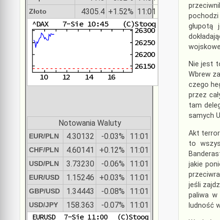
przeciwni
4305.4
+1.52%
11:01
Złoto
pochodzi
głupotą j
dokładają
wojskowe 
Nie jest 
Wbrew zac
czego heg
przez cał
tam dele
samych Uk
Notowania Waluty
Akt terro
4.30132
-0.03%
11:01
EUR/PLN
to wszys
4.60141
+0.12%
11:01
CHF/PLN
Banderas
3.73230
-0.06%
11:01
USD/PLN
jakie pon
przeciwra
1.15246
+0.03%
11:01
EUR/USD
jeśli zaj
1.34443
-0.08%
11:01
GBP/USD
paliwa w
158.363
-0.07%
11:01
USD/JPY
ludność w