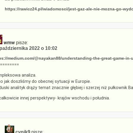
https://rawicz24.pl/wiadomosci/jest-gaz-ale-nie-mozna-go-w
wmw
pisze:
października 2022 o 10:02
ps://medium.com/@nayakan88/understanding-the-great-game-in-
========
pleksowa analiza.
o jak doszliśmy do obecnej sytuacji w Europie.
duski analityk drąży temat znacznie głębiej i szerzej niż pułkownik B
 całkowicie innej perspektywy- krajów wschodu i południa.
pisze:
cynik9