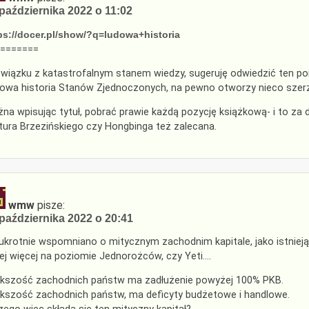
października 2022 o 11:02
ps://docer.pl/show/?q=ludowa+historia
=======
wiązku z katastrofalnym stanem wiedzy, sugeruję odwiedzić ten por
owa historia Stanów Zjednoczonych, na pewno otworzy nieco szerz
na wpisując tytuł, pobrać prawie każdą pozycję książkową- i to za 
tura Brzezińskiego czy Hongbinga też zalecana.
wmw
pisze:
października 2022 o 20:41
kukrotnie wspomniano o mitycznym zachodnim kapitale, jako istniej
ej więcej na poziomie Jednorożców, czy Yeti….
kszość zachodnich państw ma zadłużenie powyżej 100% PKB.
kszość zachodnich państw, ma deficyty budżetowe i handlowe.