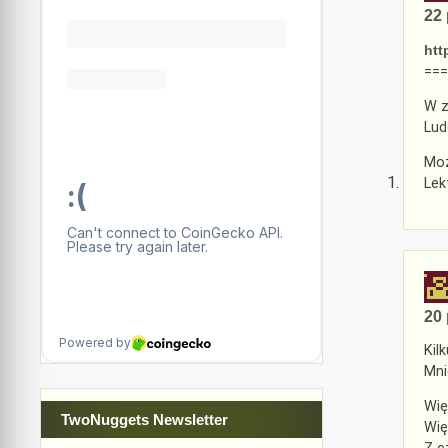
22 
htt
===
W z
Lud
Moż
Lek
20 
Kil
Mni
Wię
TwoNuggets Newsletter
Wię