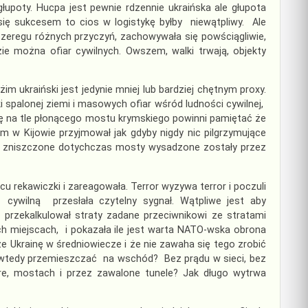
upoty. Hucpa jest pewnie rdzennie ukraińska ale głupota
ę sukcesem to cios w logistykę byłby niewątpliwy. Ale
szeregu różnych przyczyń, zachowywała się powściągliwie,
zie można ofiar cywilnych. Owszem, walki trwają, objekty
im ukraiński jest jedynie mniej lub bardziej chętnym proxy.
spalonej ziemi i masowych ofiar wśród ludności cywilnej,
ię na tle płonącego mostu krymskiego powinni pamiętać że
żim w Kijowie przyjmował jak gdyby nigdy nic pilgrzymujące
ne zniszczone dotychczas mosty wysadzone zostały przez
cu rekawiczki i zareagowała. Terror wyzywa terror i poczuli
 cywilną przesłała czytelny sygnał. Wątpliwe jest aby
przekalkulował straty zadane przeciwnikowi ze stratami
ych miejscach, i pokazała ile jest warta NATO-wska obrona
 Ukrainę w średniowiecze i że nie zawaha się tego zrobić
ię wtedy przemieszczać na wschód? Bez prądu w sieci, bez
e, mostach i przez zawalone tunele? Jak długo wytrwa