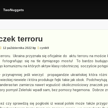
TwoNuggets
czek terroru
12 października 2022
by
cynik9
erroru. Ukraina przyznała się oficjalnie do aktu terroru na moście
 fotografując się na tle dymiącego mostu! To bardzo budujące
o komunizmu na których aktyw klasy robotniczej soczyście potęp
 przynajmniej jeśli wierzyć propagandzie ukraińskiej która różni
wieckiej niewiele i która produkuje fejki takie jak obok. Podchwytują 
Banderastan zamierza nawet wypuścić okolicznościowy znaczek poc
ory pomysł Zeleński wpadł sam, bez pomocy hegemona. Dobrze zrob
też czy sprawdzą się pogłoski iż wasal polski może także przyg