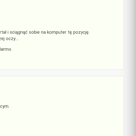
tal i sciągnąć sobie na komputer tę pozycję.
ej oczy….
darmo.
ącym.