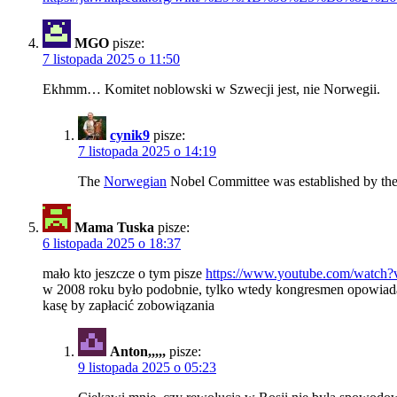
MGO
pisze:
7 listopada 2025 o 11:50
Ekhmm… Komitet noblowski w Szwecji jest, nie Norwegii.
cynik9
pisze:
7 listopada 2025 o 14:19
The
Norwegian
Nobel Committee was established by the 
Mama Tuska
pisze:
6 listopada 2025 o 18:37
mało kto jeszcze o tym pisze
https://www.youtube.com/watc
w 2008 roku było podobnie, tylko wtedy kongresmen opowiadał ja
kasę by zapłacić zobowiązania
Anton,,,,,
pisze:
9 listopada 2025 o 05:23