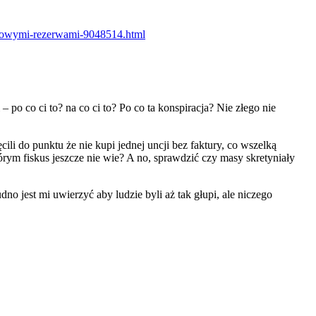
odowymi-rezerwami-9048514.html
po co ci to? na co ci to? Po co ta konspiracja? Nie złego nie
ili do punktu że nie kupi jednej uncji bez faktury, co wszelką
tórym fiskus jeszcze nie wie? A no, sprawdzić czy masy skretyniały
no jest mi uwierzyć aby ludzie byli aż tak głupi, ale niczego