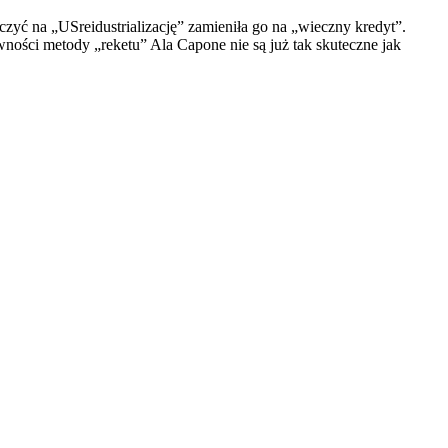
zyć na „USreidustrializację” zamieniła go na „wieczny kredyt”.
ności metody „reketu” Ala Capone nie są już tak skuteczne jak