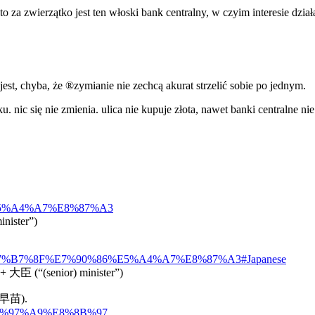
o za zwierzątko jest ten włoski bank centralny, w czyim interesie działa
jest, chyba, że ®zymianie nie zechcą akurat strzelić sobie po jednym.
u. nic się nie zmienia. ulica nie kupuje złota, nawet banki centralne n
86%E5%A4%A7%E8%87%A3
inister”)
%A3%E7%B7%8F%E7%90%86%E5%A4%A7%E8%87%A3#Japanese
 +‎ 大臣 (“(senior) minister”)
高市早苗).
2%E6%97%A9%E8%8B%97