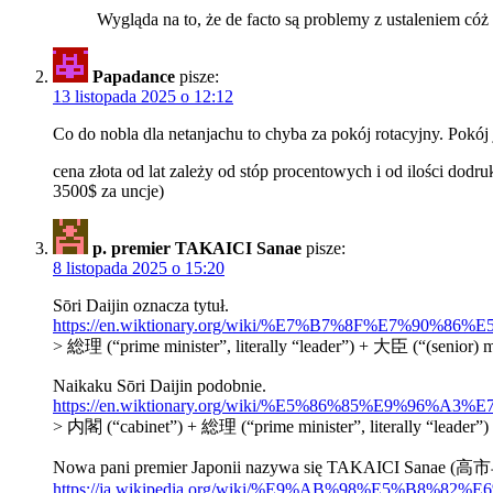
Wygląda na to, że de facto są problemy z ustaleniem cóż t
Papadance
pisze:
13 listopada 2025 o 12:12
Co do nobla dla netanjachu to chyba za pokój rotacyjny. Pokój 
cena złota od lat zależy od stóp procentowych i od ilości dodruk
3500$ za uncje)
p. premier TAKAICI Sanae
pisze:
8 listopada 2025 o 15:20
Sōri Daijin oznacza tytuł.
https://en.wiktionary.org/wiki/%E7%B7%8F%E7%90%
> 総理 (“prime minister”, literally “leader”) +‎ 大臣 (“(senior) m
Naikaku Sōri Daijin podobnie.
https://en.wiktionary.org/wiki/%E5%86%85%E9%96
> 内閣 (“cabinet”) +‎ 総理 (“prime minister”, literally “leader”)
Nowa pani premier Japonii nazywa się TAKAICI Sanae (
https://ja.wikipedia.org/wiki/%E9%AB%98%E5%B8%8