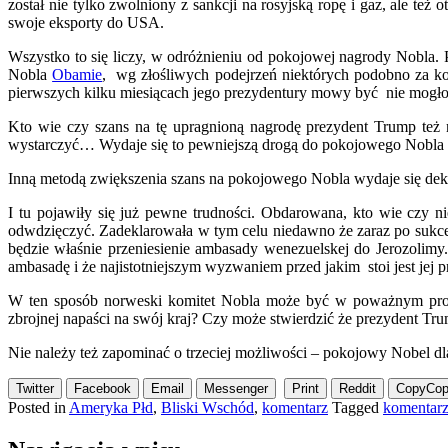
został nie tylko zwolniony z sankcji na rosyjską ropę i gaz, ale te
swoje eksporty do USA.
Wszystko to się liczy, w odróżnieniu od pokojowej nagrody Nobla
Nobla
Obamie
, wg złośliwych podejrzeń niektórych podobno za ko
pierwszych kilku miesiącach jego prezydentury mowy być nie mogło
Kto wie czy szans na tę upragnioną nagrodę prezydent Trump też n
wystarczyć… Wydaje się to pewniejszą drogą do pokojowego Nobla ni
Inną metodą zwiększenia szans na pokojowego Nobla wydaje się dekl
I tu pojawiły się już pewne trudności. Obdarowana, kto wie czy
odwdzięczyć. Zadeklarowała w tym celu niedawno że zaraz po sukces
będzie właśnie przeniesienie ambasady wenezuelskej do Jerozolimy.
ambasadę i że najistotniejszym wyzwaniem przed jakim stoi jest jej p
W ten sposób norweski komitet Nobla może być w poważnym pr
zbrojnej napaści na swój kraj? Czy może stwierdzić że prezydent Tr
Nie należy też zapominać o trzeciej możliwości – pokojowy Nobel d
Twitter
Facebook
Email
Messenger
Print
Reddit
Copy
Cop
Posted in
Ameryka Płd
,
Bliski Wschód
,
komentarz
Tagged
komentar