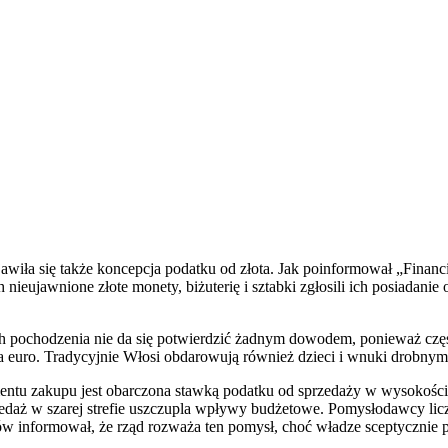
ła się także koncepcja podatku od złota. Jak poinformował „Financial
ieujawnione złote monety, biżuterię i sztabki zgłosili ich posiadanie
ch pochodzenia nie da się potwierdzić żadnym dowodem, ponieważ często
a euro. Tradycyjnie Włosi obdarowują również dzieci i wnuki drobnymi
ntu zakupu jest obarczona stawką podatku od sprzedaży w wysokości 
edaż w szarej strefie uszczupla wpływy budżetowe. Pomysłodawcy liczą
w informował, że rząd rozważa ten pomysł, choć władze sceptycznie p