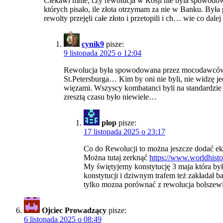
Ciekawi mnie, czy rewolucja w Rosji nie byla spowodowan
których pisało, ile złota otrzymam za nie w Banku. Była
rewolty przejęli całe złoto i przetopili i ch… wie co dalej
cynik9
pisze:
9 listopada 2025 o 12:04
Rewolucja była spowodowana przez mocodawców t
St.Petersburga… Kim by oni nie byli, nie widzę j
więzami. Wszyscy kombatanci byli na standardzie z
zresztą czasu było niewiele…
plop
pisze:
17 listopada 2025 o 23:17
Co do Rewolucji to można jeszcze dodać ek
Można tutaj zerknąć
https://www.worldhistor
My świętyjemy konstytucję 3 maja która b
konstytucji i dziwnym trafem też zakładał b
tylko mozna porównać z rewolucja bolszew
Ojciec Prowadzący
pisze:
6 listopada 2025 o 08:49