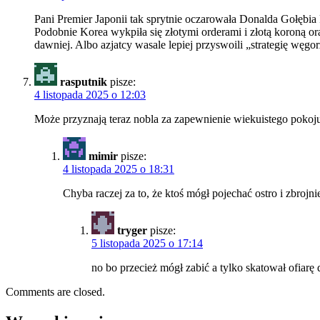
Pani Premier Japonii tak sprytnie oczarowała Donalda Gołębia
Podobnie Korea wykpiła się złotymi orderami i złotą koroną o
dawniej. Albo azjatcy wasale lepiej przyswoili „strategię węgo
rasputnik
pisze:
4 listopada 2025 o 12:03
Może przyznają teraz nobla za zapewnienie wiekuistego pokoju 
mimir
pisze:
4 listopada 2025 o 18:31
Chyba raczej za to, że ktoś mógł pojechać ostro i zbrojn
tryger
pisze:
5 listopada 2025 o 17:14
no bo przecież mógł zabić a tylko skatował ofiarę
Comments are closed.