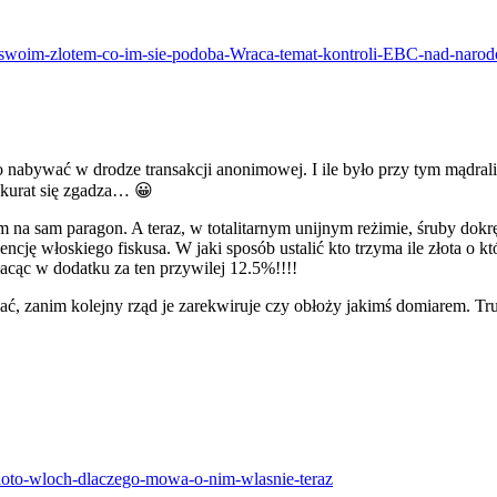
e-swoim-zlotem-co-im-sie-podoba-Wraca-temat-kontroli-EBC-nad-nar
abywać w drodze transakcji anonimowej. I ile było przy tym mądrali – 
akurat się zgadza… 😀
m na sam paragon. A teraz, w totalitarnym unijnym reżimie, śruby dokręc
cję włoskiego fiskusa. W jaki sposób ustalić kto trzyma ile złota o k
łacąc w dodatku za ten przywilej 12.5%!!!!
ć, zanim kolejny rząd je zarekwiruje czy obłoży jakimś domiarem. Trud
-zloto-wloch-dlaczego-mowa-o-nim-wlasnie-teraz