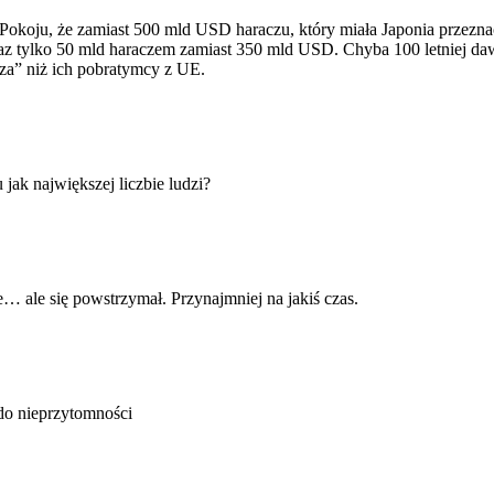
 Pokoju, że zamiast 500 mld USD haraczu, który miała Japonia przeznac
raz tylko 50 mld haraczem zamiast 350 mld USD. Chyba 100 letniej daw
rza” niż ich pobratymcy z UE.
jak największej liczbie ludzi?
ie… ale się powstrzymał. Przynajmniej na jakiś czas.
 do nieprzytomności