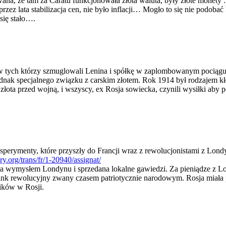
a, że tam za Caratu funkcjonowała złota waluta, były złote monety : 5,
 przez lata stabilizacja cen, nie było inflacji… Mogło to się nie pod
 się stało….
ych którzy szmuglowali Lenina i spółkę w zaplombowanym pociągu z 
ednak specjalnego związku z carskim złotem. Rok 1914 był rodzajem k
łota przed wojną, i wszyscy, ex Rosja sowiecka, czynili wysiłki aby p
sperymenty, które przyszły do Francji wraz z rewolucjonistami z Lon
y.org/trans/fr/1-20940/assignat/
yła wymysłem Londynu i sprzedana lokalne gawiedzi. Za pieniądze z 
ank rewolucyjny zwany czasem patriotycznie narodowym. Rosja miała pr
ików w Rosji.