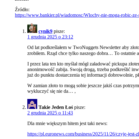
Źródło:
https://www.bankier.pl/wiadomosc/Wlochy-nie-moga-robic-z
cynik9
pisze:
1 grudnia 2025 o 23:12
Od lat podkreślałem w TwoNuggets Newsletter aby złoto n
zrobiłem. Rząd chce tylko naszego dobra… To ostatnie 
I przez lata ten kto myślał mógł załadować pickupa złote
anonimowość zabija. Swoją drogą, trzeba podkreślić inwen
już do punktu dostarczenia tej informacji dobrowolnie, p
W zamian złoto to mogą sobie jeszcze jakiś czas potrzyma
wykluczyć się nie da… ,
Takie Jeden Łoś
pisze:
2 grudnia 2025 o 11:43
Dla mnie większym hitem jest taki news:
https://pl.euronews.com/business/2025/11/26/czyje-jest