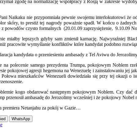
ż otrzymał zgodę na normalizację współpracy z Rosją w zakresie wydob
. Pani Naikaku nie przypomniała pewnie swojemu interlokutorowi że 
lor skóry, to prestiż tej nagrody poważnie spadł. W końcu o żadny
 z powodów czysto formalnych (20.01.09 zaprzysiężenie, 9.10.09 No
ie miałby lepszych gdyby sam zmienił karnację. Najwyraźniej Black
ż pracowite wymyślanie konfliktów które kandydat podobno rozwiązał 
aracja kandydata o przeniesieniu ambasady z Tel Aviwu do Jerozolimy
 nie na polecenie samego prezydenta Trumpa, pokojowym Noblem rzek
ie pokojowej agresji hegemona na Wenezuelę i zainstalowaniu jej jako
 Połowa mieszkańców Wenezueli dowiedziała się przy tej okazji o is
rzenoszenie.
oblemie kogo obdarować następnym pokojowym Noblem. Czy dać dr
ump przenosił ambasadę do Jerozolimy wcześniej i że pokojowy Nobel n
la premiera Netanjahu za pokój w Gazie…
ied
WhatsApp
ze