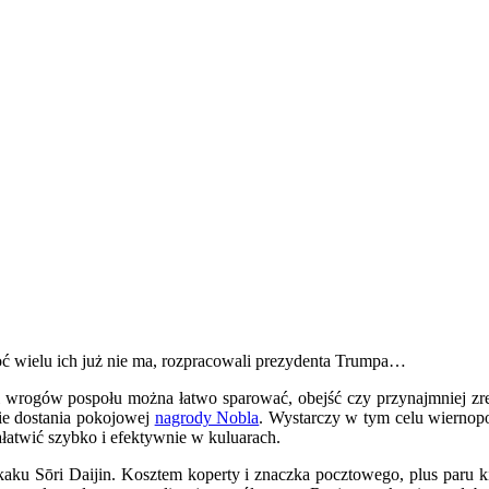
oć wielu ich już nie ma, rozpracowali prezydenta Trumpa…
i wrogów pospołu można łatwo sparować, obejść czy przynajmniej zred
nie dostania pokojowej
nagrody Nobla
. Wystarczy w tym celu wiernop
łatwić szybko i efektywnie w kuluarach.
kaku Sōri Daijin. Kosztem koperty i znaczka pocztowego, plus paru 