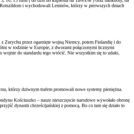
 10, 15 rubli ( do dziś do kupienia na Tavex-ie ) oraz banknoty, na
obać Rotszildom i wychodowali Leninów, którzy w pierwszych dniach
Zurychu przez ogarnięte wojną Niemcy, potem Finlandię i do
łótni w rodzinie w Europie, z dworami połączonymi licznymi
o wojnie do standardu tego wrócić. Nie wszystkim się to udało,
dynu, którzy dziwnym trafem promowali nowe systemy pieniężna.
Londynu Kościuszko – nasze nieszczęscie narodowe wywołało obronę
zyjść dynastii chrześcijańskiej z pomocą. Bo co tam się działo to