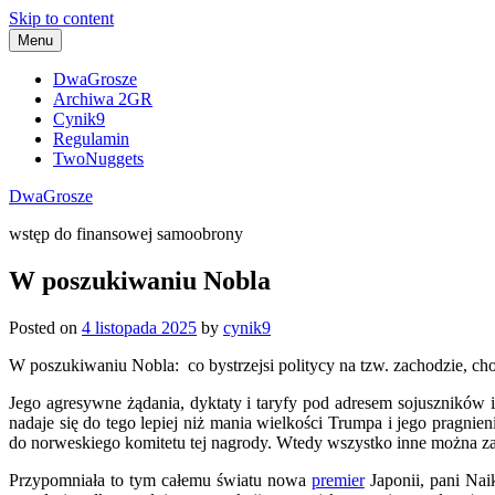
Skip to content
Menu
DwaGrosze
Archiwa 2GR
Cynik9
Regulamin
TwoNuggets
DwaGrosze
wstęp do finansowej samoobrony
W poszukiwaniu Nobla
Posted on
4 listopada 2025
by
cynik9
W poszukiwaniu Nobla: co bystrzejsi politycy na tzw. zachodzie, ch
Jego agresywne żądania, dyktaty i taryfy pod adresem sojuszników 
nadaje się do tego lepiej niż mania wielkości Trumpa i jego pragnie
do norweskiego komitetu tej nagrody. Wtedy wszystko inne można za
Przypomniała to tym całemu światu nowa
premier
Japonii, pani Nai