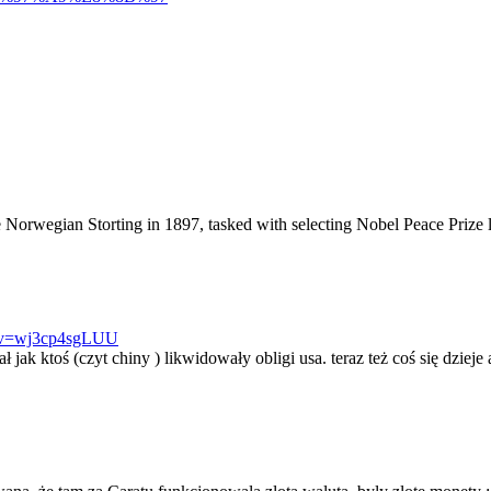
Norwegian Storting in 1897, tasked with selecting Nobel Peace Prize l
h?v=wj3cp4sgLUU
k ktoś (czyt chiny ) likwidowały obligi usa. teraz też coś się dzieje 