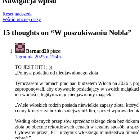
Nawigacja wpisu
Reset nadszedł
Wśród nocnej ciszy
15 thoughts on “
W poszukiwaniu Nobla
”
Bernard28
pisze:
1 grudnia 2025 o 15:45
TO JEST HIT! ;-))
„Pomysł podatku od nieujawnionego złota
Tymczasem w ramach prac nad budżetem Włoch na 2026 r. pojawi
zaproponowali, aby obywatele posiadający w swoich majątkach n
ich wartości, legitymizując nieujawniony majątek.
„Wiele włoskich rodzin posiada niewielkie zapasy złota, który
cenny kruszec za bezpieczniejszy niż lira, sprzed wprowadzeni
Według obecnych przepisów sprzedaż takiego złota bez dokume
złota po obecnie rekordowych cenach w legalny sposób, a sprz
Cytowany przez „FT” urzędnik włoskiego ministerstwa finansó
zebrać.”