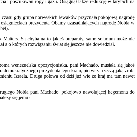
ycia i poszukiwań ropy i gazu. Osiągnął także redukcję w taryfach na
od czasu gdy grupa norweskich lewaków przyznała pokojową nagrodę
ch osiągnięciach prezydenta Obamy uzasadniających nagrodę Nobla w
bel).
 Matters. Są chyba na to jakieś preparaty, samo solarium może nie
a o których rozwiązaniu świat się jeszcze nie dowiedział.
.
oma wenezuelska opozycjonistka, pani Machado, musiała się jakoś
 demokratycznego prezydenta tego kraju, pierwszą rzeczą jaką zrobi
tnieniu Izraela. Druga połowa od dziś już wie że kraj ma tam nawet
ugiego Nobla pani Machado, pokojowo nawołującej hegemona do
ależy się jemu?