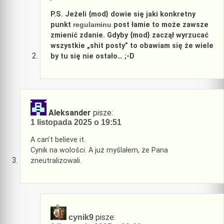
P.S. Jeżeli {mod} dowie się jaki konkretny
punkt
regulaminu
post łamie to może zawsze
zmienić zdanie. Gdyby {mod} zaczął wyrzucać
wszystkie „shit posty” to obawiam się że wiele
by tu się nie ostało… ;-D
Aleksander
pisze:
1 listopada 2025 o 19:51
A can’t believe it.
Cynik na wolości. A już myślałem, że Pana
zneutralizowali.
pisze:
cynik9