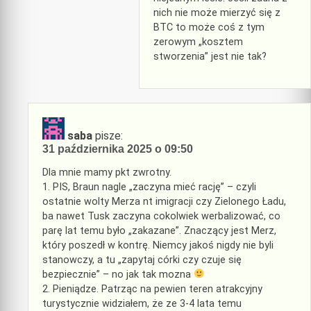
nich nie może mierzyć się z
BTC to może coś z tym
zerowym „kosztem
stworzenia” jest nie tak?
saba
pisze:
31 października 2025 o 09:50
Dla mnie mamy pkt zwrotny.
1. PIS, Braun nagle „zaczyna mieć rację” – czyli
ostatnie wolty Merza nt imigracji czy Zielonego Ładu,
ba nawet Tusk zaczyna cokolwiek werbalizować, co
parę lat temu było „zakazane”. Znaczący jest Merz,
który poszedł w kontrę. Niemcy jakoś nigdy nie byli
stanowczy, a tu „zapytaj córki czy czuje się
bezpiecznie” – no jak tak mozna
2. Pieniądze. Patrząc na pewien teren atrakcyjny
turystycznie widziałem, że ze 3-4 lata temu