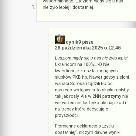
wspomnianego. Ludziom nigdy się u nas
nie żyło lepiej i dostatniej.
pisze:
cynik9
28 października 2025 o 12:46
Ludziom nigdy się u nas nie żyło lepiej
Ukraińcom na 100%…:-D Nie
kwestionuję zresztą rosnących
słupków PKB itp. Nawet gdyby zieloni
wariaci Sorosa rządzili EU od
naszego wstąpienia to słupki rosłyby
tak jak rosły. Ale w 2NN patrzymy nie
we wsteczne lusterko ale naprzód i
na trendy które decydują o
przyszłości.
Płomienne deklaracje o „życiu
dostatniej”, niczym dawne wyniki