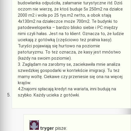
budowlanka odpuściła, załamanie turystyczne itd. Dziś
oczom nie wierzę, że ktoś buduje 5x 250m2 na działce
2000 m2 i woła po 25 tys.m2 netto, a obok stają
4x130m2 na działeczce może 700m2. Te budynki to
patodeweloperka – bardzo blisko siebie i PC między
nimi czyli hałas. Jest na to klient. Oznacza to, że ludzie
uciekają z gotówką (częściowo też pralnia kasy).
Turyści pojawiają się hurtowo na poziomie
patoturyzmu. To też oznacza, że kasy jest mnóstwo
(każdy na swoim poziomie).
3. Zaglądam na zarobmy se, zaciekawiła mnie analiza
szwedzkiej gospodarki w kontekście imigracji. Tu też
mamy woltę. Ciekawe czy przeniesie się ona na więcej
krajów.
4.Znajomi spłacają kredyt na wariata, inni budują na
szybko. Każdy ucieka z gotówki.
tryger
pisze: