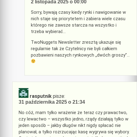
2 listopada 2025 o 00:00
Sorry, bywają czasy kiedy rynki i nawigowanie w
nich staje się priorytetem i zabiera wiele czasu
którego nie zawsze starcza na wszystko i
trzeba wybierać…
TwoNuggets Newsletter zresztą ukazuje się
regularnie tak że Czytelnicy nie byli całkiem
pozbawieni naszych rynkowych „dwóch groszy”…
rasputnik
pisze:
31 października 2025 o 21:34
No cóż, mam tylko wrażenie że teraz czy prawactwo,
czy lewactwo – wszystko jedno, rządy działają tylko w
jeden sposób – jakby długów nikt nigdy spłacać nie
planował, a tylko rozrzucając kasę wygrywa się wybory.