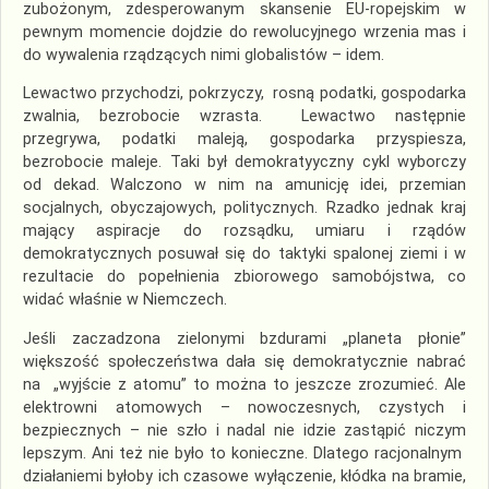
zubożonym, zdesperowanym skansenie EU-ropejskim w
pewnym momencie dojdzie do rewolucyjnego wrzenia mas i
do wywalenia rządzących nimi globalistów – idem.
Lewactwo przychodzi, pokrzyczy, rosną podatki, gospodarka
zwalnia, bezrobocie wzrasta. Lewactwo następnie
przegrywa, podatki maleją, gospodarka przyspiesza,
bezrobocie maleje. Taki był demokratyyczny cykl wyborczy
od dekad. Walczono w nim na amunicję idei, przemian
socjalnych, obyczajowych, politycznych. Rzadko jednak kraj
mający aspiracje do rozsądku, umiaru i rządów
demokratycznych posuwał się do taktyki spalonej ziemi i w
rezultacie do popełnienia zbiorowego samobójstwa, co
widać właśnie w Niemczech.
Jeśli zaczadzona zielonymi bzdurami „planeta płonie”
większość społeczeństwa dała się demokratycznie nabrać
na „wyjście z atomu” to można to jeszcze zrozumieć. Ale
elektrowni atomowych – nowoczesnych, czystych i
bezpiecznych – nie szło i nadal nie idzie zastąpić niczym
lepszym. Ani też nie było to konieczne. Dlatego racjonalnym
działaniemi byłoby ich czasowe wyłączenie, kłódka na bramie,