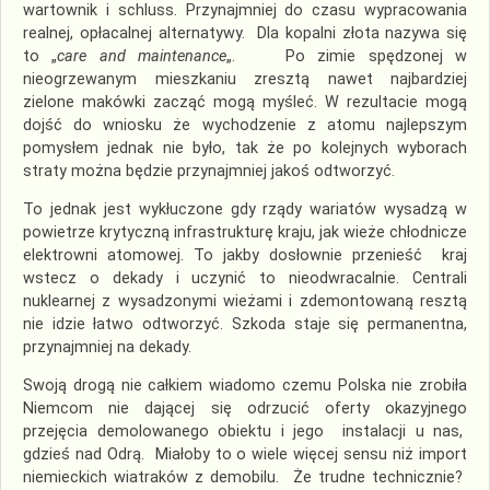
wartownik i schluss. Przynajmniej do czasu wypracowania
realnej, opłacalnej alternatywy. Dla kopalni złota nazywa się
to „
care and maintenance
„. Po zimie spędzonej w
nieogrzewanym mieszkaniu zresztą nawet najbardziej
zielone makówki zacząć mogą myśleć. W rezultacie mogą
dojść do wniosku że wychodzenie z atomu najlepszym
pomysłem jednak nie było, tak że po kolejnych wyborach
straty można będzie przynajmniej jakoś odtworzyć.
To jednak jest wykłuczone gdy rządy wariatów wysadzą w
powietrze krytyczną infrastrukturę kraju, jak wieże chłodnicze
elektrowni atomowej. To jakby dosłownie przenieść kraj
wstecz o dekady i uczynić to nieodwracalnie. Centrali
nuklearnej z wysadzonymi wieżami i zdemontowaną resztą
nie idzie łatwo odtworzyć. Szkoda staje się permanentna,
przynajmniej na dekady.
Swoją drogą nie całkiem wiadomo czemu Polska nie zrobiła
Niemcom nie dającej się odrzucić oferty okazyjnego
przejęcia demolowanego obiektu i jego instalacji u nas,
gdzieś nad Odrą. Miałoby to o wiele więcej sensu niż import
niemieckich wiatraków z demobilu. Że trudne technicznie?