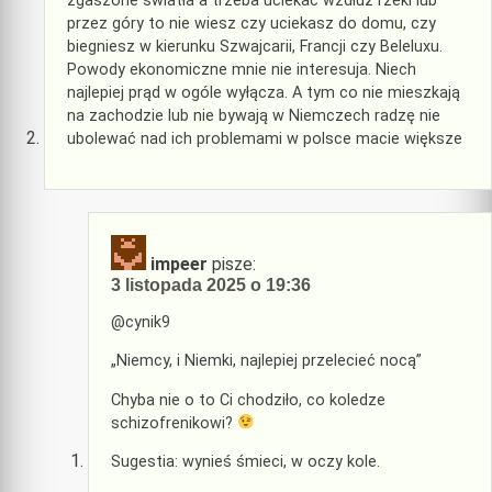
zgaszone światła a trzeba uciekać wzdłuż rzeki lub
przez góry to nie wiesz czy uciekasz do domu, czy
biegniesz w kierunku Szwajcarii, Francji czy Beleluxu.
Powody ekonomiczne mnie nie interesuja. Niech
najlepiej prąd w ogóle wyłącza. A tym co nie mieszkają
na zachodzie lub nie bywają w Niemczech radzę nie
ubolewać nad ich problemami w polsce macie większe
impeer
pisze:
3 listopada 2025 o 19:36
@cynik9
„Niemcy, i Niemki, najlepiej przelecieć nocą”
Chyba nie o to Ci chodziło, co koledze
schizofrenikowi?
Sugestia: wynieś śmieci, w oczy kole.