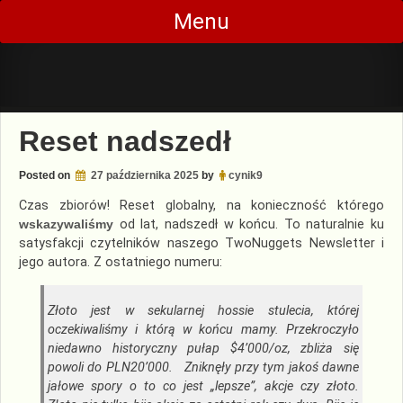
Skip
Menu
to
content
Reset nadszedł
Posted on
27 października 2025
by
cynik9
Czas zbiorów! Reset globalny, na konieczność którego
wskazywaliśmy
od lat, nadszedł w końcu. To naturalnie ku
satysfakcji czytelników naszego TwoNuggets Newsletter i
jego autora. Z ostatniego numeru:
Złoto jest w sekularnej hossie stulecia, której
oczekiwaliśmy i którą w końcu mamy. Przekroczyło
niedawno historyczny pułap $4’000/oz, zbliża się
powoli do PLN20’000. Zniknęły przy tym jakoś dawne
jałowe spory o to co jest „lepsze”, akcje czy złoto.