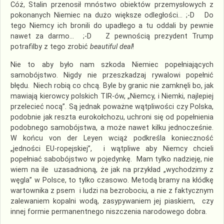
Cóż, Stalin przenosił mnóstwo obiektów przemysłowych z
pokonanych Niemiec na dużo większe odległości… ;-D Do
tego Niemcy ich bronili do upadłego a tu oddali by pewnie
nawet za darmo… ;-D Z pewnością prezydent Trump
potrafilby z tego zrobić
beautiful deal
!
Nie to aby było nam szkoda Niemiec popełniających
samobójstwo. Nigdy nie przeszkadzaj rywalowi popełnić
błędu. Niech robią co chcą. Byle by granic nie zamknęli bo, jak
mawiają kierowcy polskich TIR-ów, „Niemcy, i Niemki, najlepiej
przelecieć nocą”. Są jednak poważne wątpliwości czy Polska,
podobnie jak reszta eurokołchozu, uchroni się od popełnienia
podobnego samobójstwa, a może nawet kilku jednocześnie.
W końcu von der Leyen wciąż podkreśla konieczność
„jedności EU-ropejskiej”, i wątpliwe aby Niemcy chcieli
popełniać sabobójstwo w pojedynkę. Mam tylko nadzieję, nie
wiem na ile uzasadnioną, że jak na przykład „wychodzimy z
węgla” w Polsce, to tylko czasowo. Metodą bramy na kłódkę
wartownika z psem i ludzi na bezrobociu, a nie z faktycznym
zalewaniem kopalni wodą, zasypywaniem jej piaskiem, czy
innej formie permanentnego niszczenia narodowego dobra.