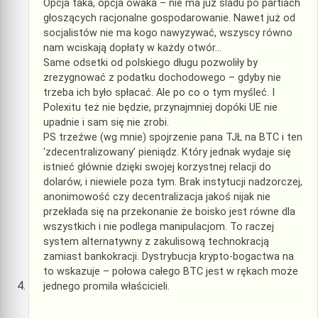
Opcja taka, opcja owaka – nie ma już śladu po partiach
głoszących racjonalne gospodarowanie. Nawet już od
socjalistów nie ma kogo nawyzywać, wszyscy równo
nam wciskają dopłaty w każdy otwór…
Same odsetki od polskiego długu pozwoliły by
zrezygnować z podatku dochodowego – gdyby nie
trzeba ich było spłacać. Ale po co o tym myśleć. I
Polexitu też nie będzie, przynajmniej dopóki UE nie
upadnie i sam się nie zrobi.
PS trzeźwe (wg mnie) spojrzenie pana TJŁ na BTC i ten
'zdecentralizowany’ pieniądz. Który jednak wydaje się
istnieć głównie dzięki swojej korzystnej relacji do
dolarów, i niewiele poza tym. Brak instytucji nadzorczej,
anonimowość czy decentralizacja jakoś nijak nie
przekłada się na przekonanie że boisko jest równe dla
wszystkich i nie podlega manipulacjom. To raczej
system alternatywny z zakulisową technokracją
zamiast bankokracji. Dystrybucja krypto-bogactwa na
to wskazuje – połowa całego BTC jest w rękach może
jednego promila właścicieli.