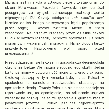
Migracja jest inną kulą w EUro-pistolecie przystawionym do
skroni EUro-wasali. Prezydent Nawrocki niby odmówił
pociągnięcia za cyngiel, odmawiając realizacji „paktu
migracyjnego” EU. Czytaj, odciążenia „
wir schaffen das
”
Niemiec od ich innego historycznego błędu, popełnionego
przez Angelę „
Herzlich willkomen
” Merkel. To dobra
wiadomość. Ale przecież rządzący przez ostatnie dekady
POPiS, w każdym rozdaniu, ochoczo sprowadzał już hordy
migrantów i wspierał pakt migracyjny. Na jak długo starczy
prezydentowi Nawrockiemu woli oporu przed
przeznaczeniem?
Przed zbliżającym się kryzysem i gospodarczą degrengoladą
obrony nie będzie. Ale można złagodzić jego skutki. Jedną
kartę już mamy – suwerenność monetarną ergo brak euro.
Czołową decyzją w tym kierunku byłby teraz Polexit –
spadochron z samolotu nieodwracalnie skazanego na
spotkanie z ziemią. Twardy Polexit, a nie płonne nadzieje na
reperowanie unii, na opamiętanie, na odkładanie unijnych
wariactw na później, na to że spotkanie z gruntem ktoś z
pasażerów przeżyje. Polexit jest też najpewniejszym
środkiem na uniknięcie wciągnięcia kraju do wojny EUro-