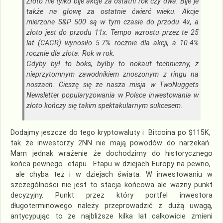
Złoto nie tylko bije akcje za ostatni rok czy dwa. Bije je
także na głowę za ostatnie ćwierć wieku. Akcje
mierzone S&P 500 są w tym czasie do przodu 4x, a
złoto jest do przodu 11x. Tempo wzrostu przez te 25
lat (CAGR) wynosiło 5.7% rocznie dla akcji, a 10.4%
rocznie dla złota. Rok w rok.
Gdyby był to boks, byłby to nokaut techniczny, z
nieprzytomnym zawodnikiem znoszonym z ringu na
noszach. Cieszę się że nasza misja w TwoNuggets
Newsletter popularyzowania w Polsce inwestowania w
złoto kończy się takim spektakularnym sukcesem.
Dodajmy jeszcze do tego kryptowaluty i Bitcoina po $115K,
tak że inwestorzy 2NN nie mają powodów do narzekań.
Mam jednak wrażenie że dochodzimy do historycznego
końca pewnego etapu. Etapu w dziejach Europy na pewno,
ale chyba też i w dziejach świata. W inwestowaniu w
szczególności nie jest to stacja końcowa ale ważny punkt
decyzyjny. Punkt przez który portfel inwestora
długoterminowego należy przeprowadzić z dużą uwagą,
antycypując to że najbliższe kilka lat całkowicie zmieni