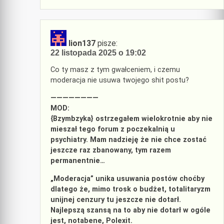
lion137
pisze:
22 listopada 2025 o 19:02
Co ty masz z tym gwałceniem, i czemu
moderacja nie usuwa twojego shit postu?
————————
MOD:
{Bzymbzyka} ostrzegałem wielokrotnie aby nie
mieszał tego forum z poczekalnią u
psychiatry. Mam nadzieję że nie chce zostać
jeszcze raz zbanowany, tym razem
permanentnie…
„Moderacja” unika usuwania postów choćby
dlatego że, mimo trosk o budżet, totalitaryzm
unijnej cenzury tu jeszcze nie dotarł.
Najlepszą szansą na to aby nie dotarł w ogóle
jest, notabene, Polexit.