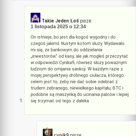
Takie Jeden Łoś
pisze:
1 listopada 2025 o 12:34
On istnieje, bo jest dla kogoś wygodny i do
czegoś jakimś tłustym kotom służy. Wydawało
mi się, że bankowym do oddzielania
„inwestorów” od kasy, ale jak mogłeś przeczytać
w odpowiedzi Cynika9, również służy poważnym
ludziom do omijania sankcji. W każdym razie z
mojej perspektywy drobnego ciułacza, którego
celem jest to, żeby nie dać sobie odebrać z
trudem zebranego, niewielkiego kapitału, BTC i
podobne są maszynką do ucinania palców i lepiej
się trzymać od tego z daleka.
pisze:
cynik9