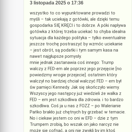
3 listopada 2025 o 17:36
wszystko to co wypunktowane prowadzi to
myśli – tak uciekają z gotówki, ale dzięki temu
gospodarka SIĘ KRĘCI i to dobrze. A póki napływa
gotówka z której trzeba uciekać to chyba idealna
sytuacja dla każdego polityka – tylko ewentualnie
jeszcze trochę postraszyć by wzmóc uciekanie
– jest obrót, są podatki i tym samym kasa na
nawet najgłupsze pomysły.
mnie jednak zastanawia coś innego: Trump
walczy z FED-em ale poprzez jego przejęcie [no
powiedzmy wrogie przejecie]. ostatnim który
walczył no bardziej chciał walczyć FED – em był
św pamięci Kennedy. Jak się skończyło wiemy.
Wszyscy jego następcy już wiedzieli że walka z
FED – em jest szkodliwa dla zdrowia. i to bardzo
szkodliwa. Coś ja u nas z FOZZ – po Walerianie
Pańko brakło już chętnych by grzebać w temacie.
No i ciekaw jestem co oni w EFD – dzie z tym
Trumpem zrobią, bo wszak on jako narcyz nie
może się cofnąć, a oni nie zwykli by im ktoś