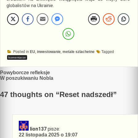
globalistów na Ukrainie.
Posted in
EU
,
inwestowanie
,
metale szlachetne
Tagged
komentarze
Nawigacja
Powyborcze refleksje
W poszukiwaniu Nobla
wpisu
47 thoughts on “
Reset nadszedł
”
lion137
pisze:
22 listopada 2025 o 19:07