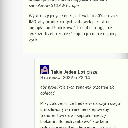
samolotów- STOP.W Europie.
Wystarczy jedynie energia trwale o 50% droższa,
IMO, aby produkcja tych zabawek przestaa
się opłacać. Produkować to sobie mogą, ale
jeszcze trzeba znaleźć kupca po cenie dającej
zysk.
Takie Jeden Łoś
pisze:
9 czerwca 2022 o 22:14
aby produkcja tych zabawek przestaa się
opłacać.
Przy zalozeniu, ze bedzie w dalszym ciagu
umozliwiony w miare nieskrepowany
transfer towarow i kapitalu miedzy
blokami… Bo jesli „zabawki” zostana
oblozone wysokim clem importowym, to