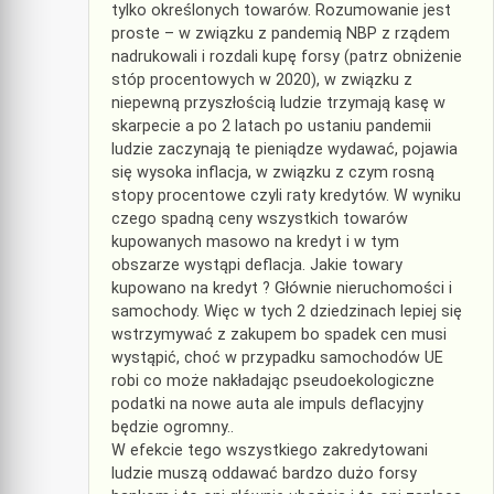
tylko określonych towarów. Rozumowanie jest
proste – w związku z pandemią NBP z rządem
nadrukowali i rozdali kupę forsy (patrz obniżenie
stóp procentowych w 2020), w związku z
niepewną przyszłością ludzie trzymają kasę w
skarpecie a po 2 latach po ustaniu pandemii
ludzie zaczynają te pieniądze wydawać, pojawia
się wysoka inflacja, w związku z czym rosną
stopy procentowe czyli raty kredytów. W wyniku
czego spadną ceny wszystkich towarów
kupowanych masowo na kredyt i w tym
obszarze wystąpi deflacja. Jakie towary
kupowano na kredyt ? Głównie nieruchomości i
samochody. Więc w tych 2 dziedzinach lepiej się
wstrzymywać z zakupem bo spadek cen musi
wystąpić, choć w przypadku samochodów UE
robi co może nakładając pseudoekologiczne
podatki na nowe auta ale impuls deflacyjny
będzie ogromny..
W efekcie tego wszystkiego zakredytowani
ludzie muszą oddawać bardzo dużo forsy