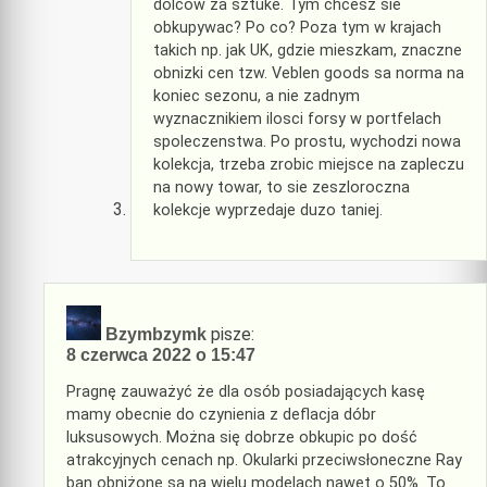
dolcow za sztuke. Tym chcesz sie
obkupywac? Po co? Poza tym w krajach
takich np. jak UK, gdzie mieszkam, znaczne
obnizki cen tzw. Veblen goods sa norma na
koniec sezonu, a nie zadnym
wyznacznikiem ilosci forsy w portfelach
spoleczenstwa. Po prostu, wychodzi nowa
kolekcja, trzeba zrobic miejsce na zapleczu
na nowy towar, to sie zeszloroczna
kolekcje wyprzedaje duzo taniej.
pisze:
Bzymbzymk
8 czerwca 2022 o 15:47
Pragnę zauważyć że dla osób posiadających kasę
mamy obecnie do czynienia z deflacja dóbr
luksusowych. Można się dobrze obkupic po dość
atrakcyjnych cenach np. Okularki przeciwsłoneczne Ray
ban obniżone są na wielu modelach nawet o 50%. To