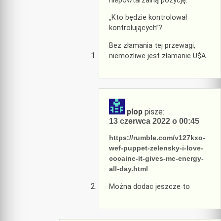
niepowtarzalną pozycję.
„Kto będzie kontrolował
kontrolujących”?
Bez złamania tej przewagi,
niemozliwe jest złamanie U$A.
plop
pisze:
13 czerwca 2022 o 00:45
https://rumble.com/v127kxo-
wef-puppet-zelensky-i-love-
cocaine-it-gives-me-energy-
all-day.html
Można dodac jeszcze to