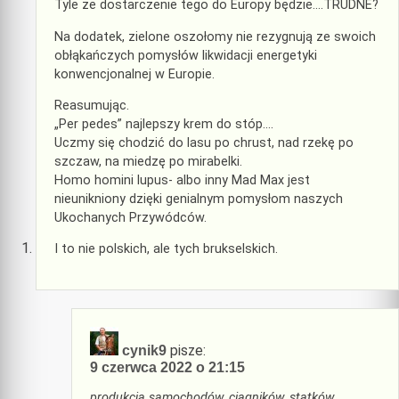
Tyle że dostarczenie tego do Europy będzie….TRUDNE?
Na dodatek, zielone oszołomy nie rezygnują ze swoich
obłąkańczych pomysłów likwidacji energetyki
konwencjonalnej w Europie.
Reasumując.
„Per pedes” najlepszy krem do stóp….
Uczmy się chodzić do lasu po chrust, nad rzekę po
szczaw, na miedzę po mirabelki.
Homo homini lupus- albo inny Mad Max jest
nieunikniony dzięki genialnym pomysłom naszych
Ukochanych Przywódców.
I to nie polskich, ale tych brukselskich.
pisze:
cynik9
9 czerwca 2022 o 21:15
produkcja samochodów, ciągników, statków,