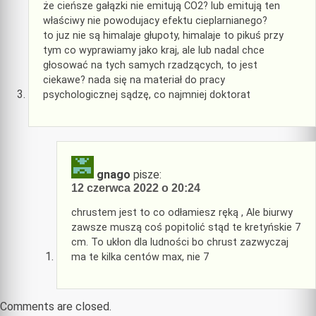
że cieńsze gałązki nie emitują CO2? lub emitują ten
właściwy nie powodujacy efektu cieplarnianego?
to juz nie są himalaje głupoty, himalaje to pikuś przy
tym co wyprawiamy jako kraj, ale lub nadal chce
głosować na tych samych rzadzących, to jest
ciekawe? nada się na materiał do pracy
psychologicznej sądzę, co najmniej doktorat
gnago
pisze:
12 czerwca 2022 o 20:24
chrustem jest to co odłamiesz ręką , Ale biurwy
zawsze muszą coś popitolić stąd te kretyńskie 7
cm. To ukłon dla ludności bo chrust zazwyczaj
ma te kilka centów max, nie 7
Comments are closed.