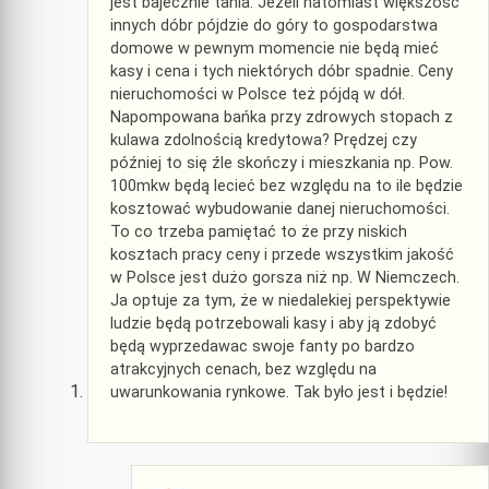
jest bajecznie tania. Jeżeli natomiast większość
innych dóbr pójdzie do góry to gospodarstwa
domowe w pewnym momencie nie będą mieć
kasy i cena i tych niektórych dóbr spadnie. Ceny
nieruchomości w Polsce też pójdą w dół.
Napompowana bańka przy zdrowych stopach z
kulawa zdolnością kredytowa? Prędzej czy
później to się źle skończy i mieszkania np. Pow.
100mkw będą lecieć bez względu na to ile będzie
kosztować wybudowanie danej nieruchomości.
To co trzeba pamiętać to że przy niskich
kosztach pracy ceny i przede wszystkim jakość
w Polsce jest dużo gorsza niż np. W Niemczech.
Ja optuje za tym, że w niedalekiej perspektywie
ludzie będą potrzebowali kasy i aby ją zdobyć
będą wyprzedawac swoje fanty po bardzo
atrakcyjnych cenach, bez względu na
uwarunkowania rynkowe. Tak było jest i będzie!