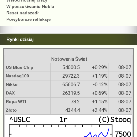
W poszukiwaniu Nobla
Reset nadszedł
Powyborcze refleksje
Rynki dzisiaj
Notowania Świat
54000.5
+0.29%
08-07
US Blue Chip
29722.3
+1.19%
08-07
Nasdaq100
65606.7
-0.12%
08-07
Nikkei
26319.5
+0.69%
08-07
DAX
78.2
+1.15%
08-07
Ropa WTI
4344.4
+2.44%
08-07
Złoto