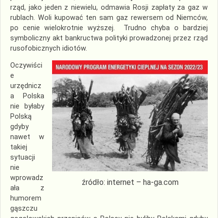
rząd, jako jeden z niewielu, odmawia Rosji zapłaty za gaz w
rublach. Woli kupować ten sam gaz rewersem od Niemców,
po cenie wielokrotnie wyższej. Trudno chyba o bardziej
symboliczny akt bankructwa polityki prowadzonej przez rząd
rusofobicznych idiotów.
Oczywiści
e
urzędnicz
a Polska
nie byłaby
Polską
gdyby
nawet w
takiej
sytuacji
nie
wprowadz
źródło: internet – ha-ga.com
ała z
humorem
gąszczu