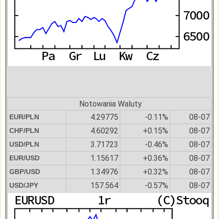
Notowania Waluty
4.29775
-0.11%
08-07
EUR/PLN
4.60292
+0.15%
08-07
CHF/PLN
3.71723
-0.46%
08-07
USD/PLN
1.15617
+0.36%
08-07
EUR/USD
1.34976
+0.32%
08-07
GBP/USD
157.564
-0.57%
08-07
USD/JPY