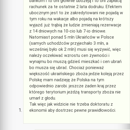
bankom i to oni głównie ubożeją i to oni zapłacą
rachunek za te ostatnie 2 lata dodruku. Efektem
ubocznym jest to że zakredytowani nie pojadą w
tym roku na wakacje albo pojadą na krótszy
wyjazd. już trąbią że ludzie zmieniają rezerwacje
z 14 dniowych na 10-cio lub 7-io dniowe.
Natomiast ponad 5 mln Ukraińców w Polsce
(samych uchodźców przyjechało 3 mln, a
wcześniej było ok 2 mln) musi się wyżywić, więc
należy oczekiwać wzrostu cen żywności i
wynajmu bo muszą gdzieś mieszkać i cen ubrań
bo musza się ubrać. Chociaż ponieważ
większość ukraińskiego zboża jedzie koleją przez
Polskę mam nadzieję że Polska na tym
odpowiednio zarobi. jeszcze żaden kraj przez
którego terytorium jeżdżą transporty zboża nie
umarł z głodu.
Tak więc jak widzicie nie trzeba doktoratu z
ekonomii aby dostrzec pewne prawidłowości.