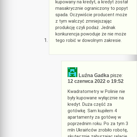
kupowany na kredyt, a kredyt został
masakrycznie ograniczony to popyt
spada. Oczywiście producent może
z tym walczyć zmniejszając
produkcję czyli podaż. Jednak
konkurencja powoduje że nie może
tego robić w dowolnym zakresie.
pisze:
Luźna Gadka
12 czerwca 2022 o 19:52
Kwadratometry w Polinie nie
były kupowane wyłącznie na
kredyt. Duża część za
gotówkę. Sam kupiłem 4
apartamenty za gotówę w
poprzednim roku. Po za tym 3
mln Ukraińców zrobiło robotę,
skutecznie zaburzając relacje