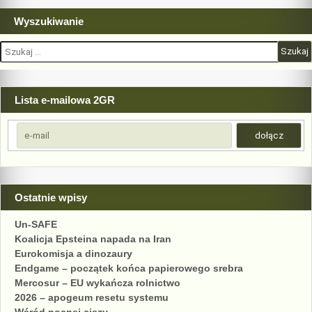
Wyszukiwanie
Szukaj:
Lista e-mailowa 2GR
Ostatnie wpisy
Un-SAFE
Koalicja Epsteina napada na Iran
Eurokomisja a dinozaury
Endgame – początek końca papierowego srebra
Mercosur – EU wykańcza rolnictwo
2026 – apogeum resetu systemu
Wśród nocnej ciszy