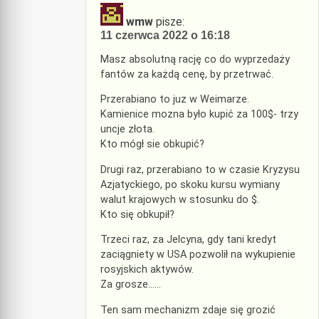
wmw
pisze:
11 czerwca 2022 o 16:18
Masz absolutną rację co do wyprzedaży
fantów za każdą cenę, by przetrwać.
Przerabiano to juz w Weimarze.
Kamienice mozna było kupić za 100$- trzy
uncje złota.
Kto mógł sie obkupić?
Drugi raz, przerabiano to w czasie Kryzysu
Azjatyckiego, po skoku kursu wymiany
walut krajowych w stosunku do $.
Kto się obkupił?
Trzeci raz, za Jelcyna, gdy tani kredyt
zaciągniety w USA pozwolił na wykupienie
rosyjskich aktywów.
Za grosze……
Ten sam mechanizm zdaje się grozić