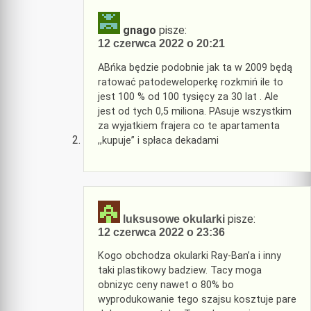
gnago
pisze:
12 czerwca 2022 o 20:21
ABńka będzie podobnie jak ta w 2009 będą
ratować patodeweloperkę rozkmiń ile to
jest 100 % od 100 tysięcy za 30 lat . Ale
jest od tych 0,5 miliona. PAsuje wszystkim
za wyjatkiem frajera co te apartamenta
,,kupuje” i spłaca dekadami
pisze:
luksusowe okularki
12 czerwca 2022 o 23:36
Kogo obchodza okularki Ray-Ban’a i inny
taki plastikowy badziew. Tacy moga
obnizyc ceny nawet o 80% bo
wyprodukowanie tego szajsu kosztuje pare