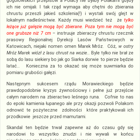
gogolowskich przepisów a Polacy nie byliby Polakami gdyby
ich nie omijali. I tak rząd wymaga aby chętni do zbierania
chrustu przeszli jakieś szkolenia(!) i wystali swój glejt w
lokalnym nadleśnictwie. Każdy musi wiedzieć też że
tylko
leżące już gałęzie mogą być zbierane. Poza tym nie mogą być
one grubsze niż 7 cm
– instruuje zbieraczy chrustu rzecznik
prasowy Regionalnej Dyrekcji Lasów Państwowych w
Katowicach, niejaki nomen omen Marek Mróz. Cóż,
w ostry
Mróz Marek wiózł z lasu chrust na wozie
… Byle tylko nie brał ze
sobą do lasu siekiery bo jak go Siarka dorwie to pierze będzie
latać… Konieczna za to okazać się może suwmiarka do
pomiaru grubości gałęzi.
Następnym sukcesem rządu Morawieckiego będzie
prawdopodobnie kryzys żywnościowy i pełne już przejście
całym narodem na zbieractwo leśnego runa. Cofnie to nas
do epoki kamienia łupanego ale przy okazji pozwoli Polakom
odnowić te pożyteczne zdolności które praktykowali ich
przodkowie jeszcze przed mamutami.
Skandal ten będzie trwał zapewne aż do czasu gdy się
narodowi to wszystko znudzi i nie wywali w końcu