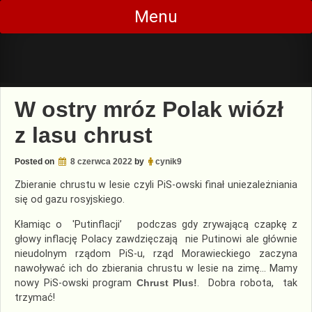
Skip
Menu
to
content
W ostry mróz Polak wiózł
z lasu chrust
Posted on
8 czerwca 2022
by
cynik9
Zbieranie chrustu w lesie czyli PiS-owski finał uniezależniania
się od gazu rosyjskiego.
Kłamiąc o 'Putinflacji’ podczas gdy zrywającą czapkę z
głowy inflację Polacy zawdzięczają nie Putinowi ale głównie
nieudolnym rządom PiS-u, rząd Morawieckiego zaczyna
nawoływać ich do zbierania chrustu w lesie na zimę… Mamy
nowy PiS-owski program
Chrust Plus!
. Dobra robota, tak
trzymać!