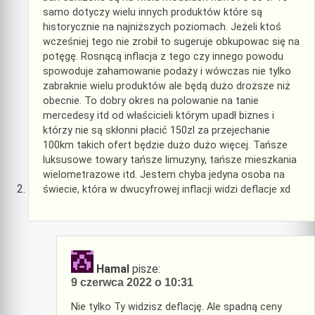
samo dotyczy wielu innych produktów które są
historycznie na najniższych poziomach. Jeżeli ktoś
wcześniej tego nie zrobił to sugeruje obkupowac się na
potęgę. Rosnącą inflacja z tego czy innego powodu
spowoduje zahamowanie podaży i wówczas nie tylko
zabraknie wielu produktów ale będą dużo droższe niż
obecnie. To dobry okres na polowanie na tanie
mercedesy itd od właścicieli którym upadł biznes i
którzy nie są skłonni płacić 150zl za przejechanie
100km takich ofert będzie dużo dużo więcej. Tańsze
luksusowe towary tańsze limuzyny, tańsze mieszkania
wielometrazowe itd. Jestem chyba jedyna osoba na
świecie, która w dwucyfrowej inflacji widzi deflacje xd
Hamal
pisze:
9 czerwca 2022 o 10:31
Nie tylko Ty widzisz deflację. Ale spadną ceny