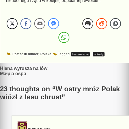
nieudolnego rządu w kolejnej popularnej rewolcie…
Posted in
humor
,
Polska
Tagged
,
komentarze
obłędy
Nawigacja
Hiena wyrusza na łów
Małpia ospa
wpisu
23 thoughts on “
W ostry mróz Polak
wiózł z lasu chrust
”