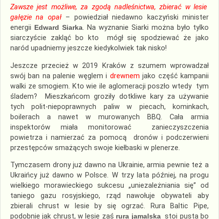
Zawsze jest możliwe, za zgodą nadleśnictwa, zbierać w lesie
gałęzie na opał
– powiedział niedawno kaczyński minister
energii
Edward Siarka
. Na wyznanie Siarki można było tylko
siarczyście zakląć bo kto mógł się spodziewać że jako
naród upadniemy jeszcze kiedykolwiek tak nisko!
Jeszcze przecież w 2019 Kraków z szumem wprowadzał
swój ban na palenie węglem i
drewnem
jako część kampanii
walki ze smogiem. Kto wie ile aglomeracji poszło wtedy tym
śladem? Mieszkańcom groziły dotkliwe kary za używanie
tych polit-niepoprawnych paliw w piecach, kominkach,
boilerach a nawet w murowanych BBQ. Cała armia
inspektorów miała monitorować zanieczyszczenia
powietrza i namierzać za pomocą dronów i podczerwieni
przestępców smażących swoje kiełbaski w plenerze.
Tymczasem drony już dawno na Ukrainie, armia pewnie też a
Ukraińcy już dawno w Polsce. W trzy lata później, na progu
wielkiego morawieckiego sukcesu „uniezależniania się” od
taniego gazu rosyjskiego, rząd nawołuje obywateli aby
zbierali chrust w lesie by się ogrzać. Rura Baltic Pipe,
podobnie jak chrust, w lesie zaś
rura jamalska
stoi pusta bo