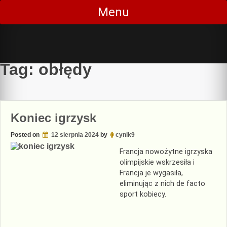
Skip
Menu
to
content
Tag:
obłędy
Koniec igrzysk
Posted on
12 sierpnia 2024
by
cynik9
Francja nowożytne igrzyska
olimpijskie wskrzesiła i
Francja je wygasiła,
eliminując z nich de facto
sport kobiecy.