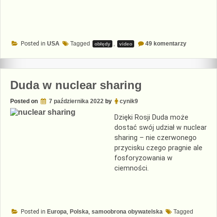
do
Posted in
USA
Tagged
,
49 komentarzy
obłędy
video
Surowy
nakaz
klaskania
Duda w nuclear sharing
Posted on
7 października 2022
by
cynik9
Dzięki Rosji Duda może
dostać swój udział w nuclear
sharing – nie czerwonego
przycisku czego pragnie ale
fosforyzowania w
ciemności.
Posted in
Europa
,
Polska
,
samoobrona obywatelska
Tagged