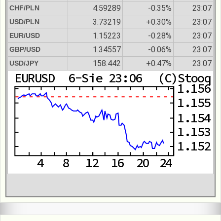
4.59289
-0.35%
23:07
CHF/PLN
3.73219
+0.30%
23:07
USD/PLN
1.15223
-0.28%
23:07
EUR/USD
1.34557
-0.06%
23:07
GBP/USD
158.442
+0.47%
23:07
USD/JPY