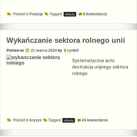
do
Posted in
Francja
Tagged
8 komentarzy
obłędy
Koniec
igrzysk
Wykańczanie sektora rolnego unii
Posted on
21 marca 2024
by
cynik9
Systematyczna auto
destrukcja unijnego sektora
rolnego
do
Posted in
kryzys
Tagged
24 komentarze
obłędy
Wykańczanie
sektora
rolnego
unii