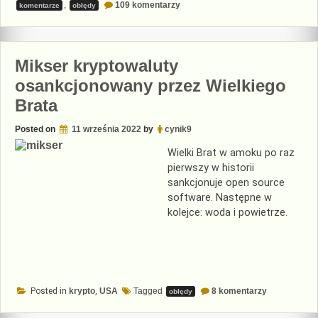
do
,
109 komentarzy
komentarze
obłędy
Duda
w
nuclear
sharing
Mikser kryptowaluty
osankcjonowany przez Wielkiego
Brata
Posted on
11 września 2022
by
cynik9
Wielki Brat w amoku po raz
pierwszy w historii
sankcjonuje open source
software. Następne w
kolejce: woda i powietrze.
do
Posted in
krypto
,
USA
Tagged
8 komentarzy
obłędy
Mikser
kryptowalut