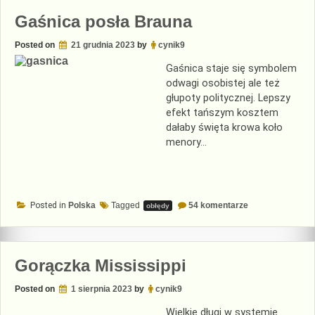
Gaśnica posła Brauna
Posted on
21 grudnia 2023
by
cynik9
Gaśnica staje się symbolem
odwagi osobistej ale też
głupoty politycznej. Lepszy
efekt tańszym kosztem
dałaby święta krowa koło
menory…
do
Posted in
Polska
Tagged
54 komentarze
obłędy
Gaśnica
posła
Brauna
Gorączka Mississippi
Posted on
1 sierpnia 2023
by
cynik9
Wielkie długi w systemie