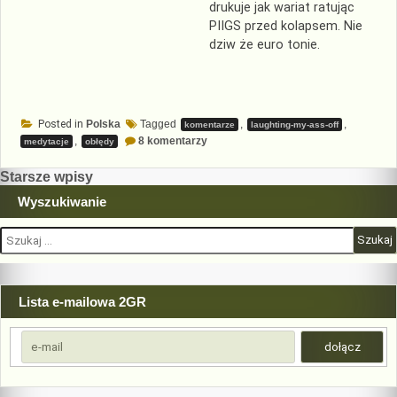
drukuje jak wariat ratując
PIIGS przed kolapsem. Nie
dziw że euro tonie.
Posted in
Polska
Tagged
,
,
komentarze
laughting-my-ass-off
do
,
8 komentarzy
medytacje
obłędy
W
EU-
Nawigacja
Starsze wpisy
ro
kabarecie
po
Wyszukiwanie
wpisach
Szukaj:
Lista e-mailowa 2GR