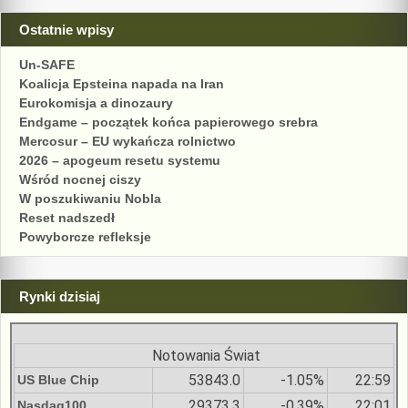
Ostatnie wpisy
Un-SAFE
Koalicja Epsteina napada na Iran
Eurokomisja a dinozaury
Endgame – początek końca papierowego srebra
Mercosur – EU wykańcza rolnictwo
2026 – apogeum resetu systemu
Wśród nocnej ciszy
W poszukiwaniu Nobla
Reset nadszedł
Powyborcze refleksje
Rynki dzisiaj
Notowania Świat
53843.0
-1.05%
22:59
US Blue Chip
29373.3
-0.39%
22:01
Nasdaq100