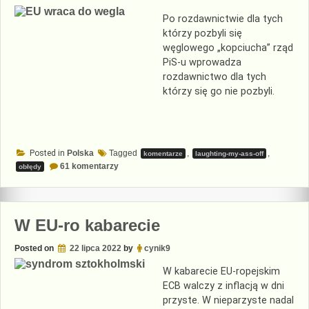
Po rozdawnictwie dla tych
którzy pozbyli się
węglowego „kopciucha” rząd
PiS-u wprowadza
rozdawnictwo dla tych
którzy się go nie pozbyli.
Posted in
Polska
Tagged
,
,
komentarze
laughting-my-ass-off
do
61 komentarzy
obłędy
Dopłata
anty
termoizolacyjna
W EU-ro kabarecie
Posted on
22 lipca 2022
by
cynik9
W kabarecie EU-ropejskim
ECB walczy z inflacją w dni
przyste. W nieparzyste nadal