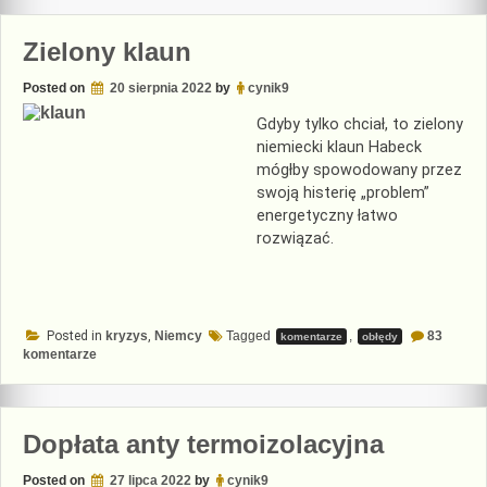
osankcjono
przez
Wielkiego
Zielony klaun
Brata
Posted on
20 sierpnia 2022
by
cynik9
Gdyby tylko chciał, to zielony
niemiecki klaun Habeck
mógłby spowodowany przez
swoją histerię „problem”
energetyczny łatwo
rozwiązać.
Posted in
kryzys
,
Niemcy
Tagged
,
83
komentarze
obłędy
do
komentarze
Zielony
klaun
Dopłata anty termoizolacyjna
Posted on
27 lipca 2022
by
cynik9