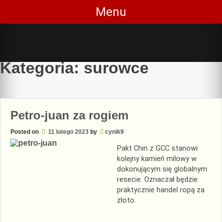
Skip
Menu
to
content
Kategoria:
surowce
Petro-juan za rogiem
Posted on
11 lutego 2023
by
cynik9
Pakt Chin z GCC stanowi
kolejny kamień milowy w
dokonującym się globalnym
resecie. Oznaczał będzie
praktycznie handel ropą za
złoto.