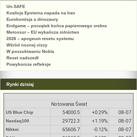
Un-SAFE
Koalicja Epsteina napada na Iran
Eurokomisja a dinozaury
Endgame – początek końca papierowego srebra
Mercosur – EU wykańcza rolnictwo
2026 – apogeum resetu systemu
Wśród nocnej ciszy
W poszukiwaniu Nobla
Reset nadszedł
Powyborcze refleksje
Rynki dzisiaj
Notowania Świat
54000.5
+0.29%
08-07
US Blue Chip
29722.3
+1.19%
08-07
Nasdaq100
65606.7
-0.12%
08-07
Nikkei