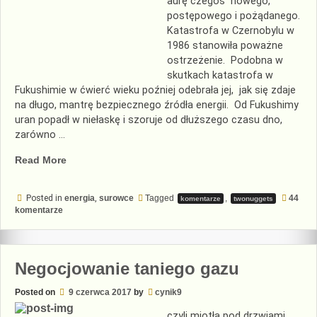
aurę czegoś nowego,
postępowego i pożądanego.
Katastrofa w Czernobylu w
1986 stanowiła poważne
ostrzeżenie. Podobna w
skutkach katastrofa w
Fukushimie w ćwierć wieku poźniej odebrała jej, jak się zdaje
na długo, mantrę bezpiecznego źródła energii. Od Fukushimy
uran popadł w niełaskę i szoruje od dłuższego czasu dno,
zarówno …
„Atomu
Read More
nikt
nie
Posted in
energia
,
surowce
Tagged
,
44
komentarze
twonuggets
kocha”
do
komentarze
Atomu
nikt
nie
kocha
Negocjowanie taniego gazu
Posted on
9 czerwca 2017
by
cynik9
czyli miotła pod drzwiami