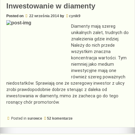
Inwestowanie w diamenty
Posted on
22 września 2014
by
cynik9
Diamenty mają szereg
unikalnych zalet, trudnych do
znalezienia gdzie indziej.
Należy do nich przede
wszystkim znaczna
koncentracja wartości. Tym
niemniej jako medium
inwestycyjne mają one
również szereg poważnych
niedostatków. Sprawiają one że szeregowy inwestor z ulicy
zrobi prawdopodobnie dobrze sterując z daleka od
inwestowania w diamenty, mimo że zacheca go do tego
rosnący chór promotorów.
do
Posted in
surowce
52 komentarze
Inwestowanie
w
diamenty