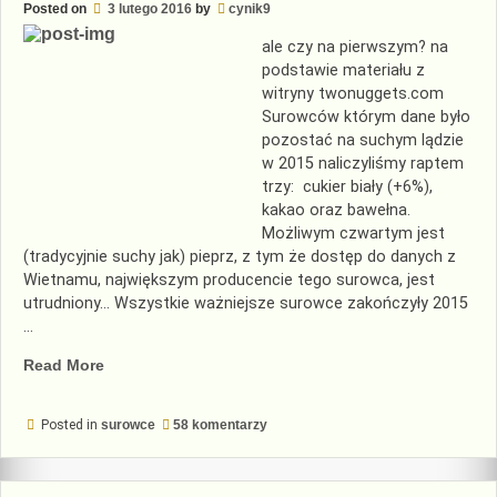
Posted on
3 lutego 2016
by
cynik9
ale czy na pierwszym? na
podstawie materiału z
witryny twonuggets.com
Surowców którym dane było
pozostać na suchym lądzie
w 2015 naliczyliśmy raptem
trzy: cukier biały (+6%),
kakao oraz bawełna.
Możliwym czwartym jest
(tradycyjnie suchy jak) pieprz, z tym że dostęp do danych z
Wietnamu, największym producencie tego surowca, jest
utrudniony… Wszystkie ważniejsze surowce zakończyły 2015
…
„Surowce
Read More
na
dnie”
do
Posted in
surowce
58 komentarzy
Surowce
na
dnie