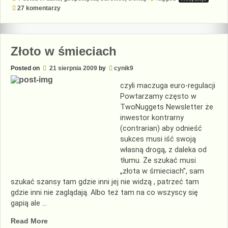
w
do
27 komentarzy
Turkmenistanie”
Czego
Turkmeni
szukają
w
Turkmenistanie
Złoto w śmieciach
Posted on
21 sierpnia 2009
by
cynik9
czyli maczuga euro-regulacji
Powtarzamy często w
TwoNuggets Newsletter że
inwestor kontrarny
(contrarian) aby odnieść
sukces musi iść swoją
własną drogą, z daleka od
tłumu. Że szukać musi
„złota w śmieciach”, sam
szukać szansy tam gdzie inni jej nie widzą , patrzeć tam
gdzie inni nie zaglądają. Albo też tam na co wszyscy się
gapią ale …
„Złoto
Read More