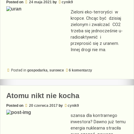
Posted on
24 maja 2021
by
cynik9
Zieloni eko-terroryści w
kropce. Chcąc być dzisiaj
zielonym i zwalczać CO2
trzeba się jednocześnie u-
radioaktywnić i
przeprosić się z uranem.
Innej drogi nie ma.
do
Posted in
gospodarka
,
surowce
6 komentarzy
Uran
i
Eko-
terroryści
Atomu nikt nie kocha
Posted on
20 czerwca 2017
by
cynik9
szansa dla kontrarnego
inwestora? Dawno już temu
energia nuklearna straciła