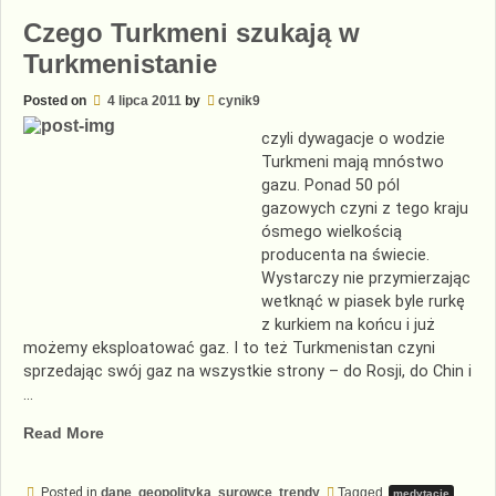
Czego Turkmeni szukają w
Turkmenistanie
Posted on
4 lipca 2011
by
cynik9
czyli dywagacje o wodzie
Turkmeni mają mnóstwo
gazu. Ponad 50 pól
gazowych czyni z tego kraju
ósmego wielkością
producenta na świecie.
Wystarczy nie przymierzając
wetknąć w piasek byle rurkę
z kurkiem na końcu i już
możemy eksploatować gaz. I to też Turkmenistan czyni
sprzedając swój gaz na wszystkie strony – do Rosji, do Chin i
…
„Czego
Read More
Turkmeni
szukają
Posted in
dane
,
geopolityka
,
surowce
,
trendy
Tagged
medytacje