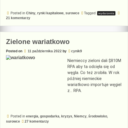
Posted in
Chiny
,
rynki kapitałowe
,
surowce
Tagged
wydarzenia
do
21 komentarzy
Petro-
juan
za
rogiem
Zielone wariatkowo
Posted on
11 października 2022
by
cynik9
Niemieccy zieloni dali $810M
RPA aby ta odcięła się od
węgla. Co też zrobiła. W rok
później niemieckie
wariatkowo importuje węgiel
z… RPA.
Posted in
energia
,
gospodarka
,
kryzys
,
Niemcy
,
środowisko
,
do
surowce
27 komentarzy
Zielone