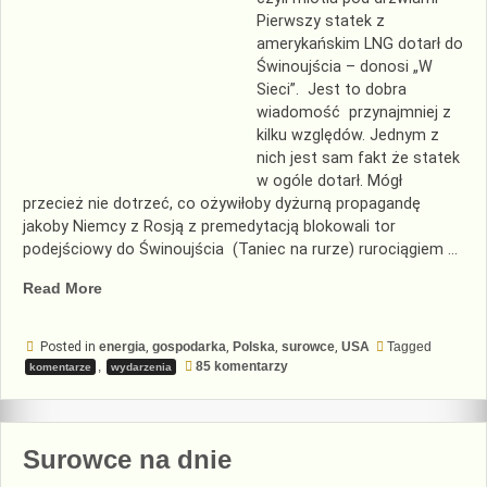
Pierwszy statek z
amerykańskim LNG dotarł do
Świnoujścia – donosi „W
Sieci”. Jest to dobra
wiadomość przynajmniej z
kilku względów. Jednym z
nich jest sam fakt że statek
w ogóle dotarł. Mógł
przecież nie dotrzeć, co ożywiłoby dyżurną propagandę
jakoby Niemcy z Rosją z premedytacją blokowali tor
podejściowy do Świnoujścia (Taniec na rurze) rurociągiem …
„Negocjowanie
Read More
taniego
gazu”
Posted in
energia
,
gospodarka
,
Polska
,
surowce
,
USA
Tagged
do
,
85 komentarzy
komentarze
wydarzenia
Negocjowanie
taniego
gazu
Surowce na dnie