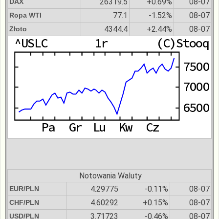
26319.5
+0.69%
08-07
DAX
77.1
-1.52%
08-07
Ropa WTI
4344.4
+2.44%
08-07
Złoto
Notowania Waluty
4.29775
-0.11%
08-07
EUR/PLN
4.60292
+0.15%
08-07
CHF/PLN
3.71723
-0.46%
08-07
USD/PLN