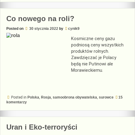
wariatkowo
Co nowego na roli?
Posted on
30 stycznia 2022
by
cynik9
Kosmiczne ceny gazu
podniosą ceny wszystkich
produktów rolnych.
Zawdzięczać je Polacy
będą nie Putinowi ale
Morawieckiemu.
Posted in
Polska
,
Rosja
,
samoobrona obywatelska
,
surowce
15
do
komentarzy
Co
nowego
na
roli?
Uran i Eko-terroryści