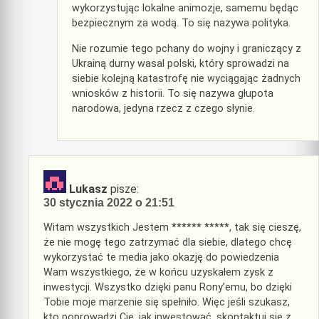
wykorzystując lokalne animozje, samemu będąc
bezpiecznym za wodą. To się nazywa polityka.
Nie rozumie tego pchany do wojny i graniczący z
Ukrainą durny wasal polski, który sprowadzi na
siebie kolejną katastrofę nie wyciągając żadnych
wniosków z historii. To się nazywa głupota
narodowa, jedyna rzecz z czego słynie.
Lukasz
pisze:
30 stycznia 2022 o 21:51
Witam wszystkich Jestem ****** *****, tak się cieszę,
że nie mogę tego zatrzymać dla siebie, dlatego chcę
wykorzystać te media jako okazję do powiedzenia
Wam wszystkiego, że w końcu uzyskałem zysk z
inwestycji. Wszystko dzięki panu Rony’emu, bo dzięki
Tobie moje marzenie się spełniło. Więc jeśli szukasz,
kto poprowadzi Cię, jak inwestować, skontaktuj się z