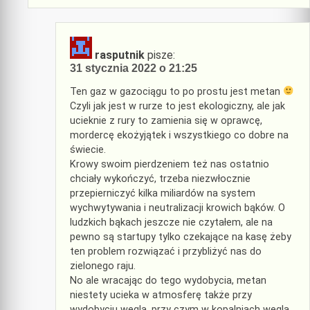
rasputnik
pisze:
31 stycznia 2022 o 21:25
Ten gaz w gazociągu to po prostu jest metan
Czyli jak jest w rurze to jest ekologiczny, ale jak
ucieknie z rury to zamienia się w oprawcę,
mordercę ekożyjątek i wszystkiego co dobre na
świecie.
Krowy swoim pierdzeniem też nas ostatnio
chciały wykończyć, trzeba niezwłocznie
przepierniczyć kilka miliardów na system
wychwytywania i neutralizacji krowich bąków. O
ludzkich bąkach jeszcze nie czytałem, ale na
pewno są startupy tylko czekające na kasę żeby
ten problem rozwiązać i przybliżyć nas do
zielonego raju.
No ale wracając do tego wydobycia, metan
niestety ucieka w atmosferę także przy
wydobyciu węgla, przy czym w kopalniach węgla