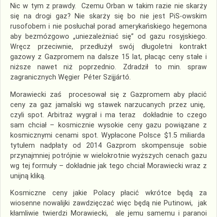
Nic w tym z prawdy. Czemu Orban w takim razie nie skarży
się na drogi gaz? Nie skarży się bo nie jest PiS-owskim
rusofobem i nie posłuchał porad amerykańskiego hegemona
aby bezmózgowo „uniezależniać się” od gazu rosyjskiego.
Wręcz przeciwnie, przedłużył swój długoletni kontrakt
gazowy z Gazpromem na dalsze 15 lat, płacąc ceny stałe i
niższe nawet niż poprzednio. Zdradził to min. spraw
zagranicznych Węgier Péter Szijjártó.
Morawiecki zaś procesował się z Gazpromem aby płacić
ceny za gaz jamalski wg stawek narzucanych przez unię,
czyli spot. Arbitraż wygrał i ma teraz dokładnie to czego
sam chciał – kosmicznie wysokie ceny gazu powiązane z
kosmicznymi cenami spot. Wypłacone Polsce $1.5 miliarda
tytułem nadpłaty od 2014 Gazprom skompensuje sobie
przynajmniej potrójnie w wielokrotnie wyższych cenach gazu
wg tej formuły – dokładnie jak tego chciał Morawiecki wraz z
unijną kliką.
Kosmiczne ceny jakie Polacy płacić wkrótce będą za
wiosenne nowalijki zawdzięczać więc będą nie Putinowi, jak
kłamliwie twierdzi Morawiecki, ale jemu samemu i paranoi