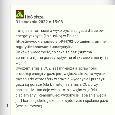
HeS
pisze:
31 stycznia 2022 o 15:06
Tutaj są informacje o wykorzystaniu gazu dla celów
energetycznych (i nie tylko) w Polsce:
https://wysokienapiecie.pl/44762-co-zmienia-unijne-
reguly-finansowania-energetyki/
Ciekawa wiadomość, to taka że gaz (summa
summarum) ma gorszy wpływ na efekt cieplarniany niż
węgiel.
Owszem emisja CO2 jest mniejsza a sprawność
produkcji energii z gazu jest większa ale za to wycieki
metanu do atmosfery w trakcie wydobycia i przesyłu
gazu są gorsze (dla klimatu) niż emisja CO2 przy
spalaniu. Metan daje wielokrotnie większy „efekt
cieplarniany”. Reasumując: wydobycie i spalanie węgla
jest bardziej ekologiczne niż wydobycie i spalanie gazu
(wot siurpryza:).