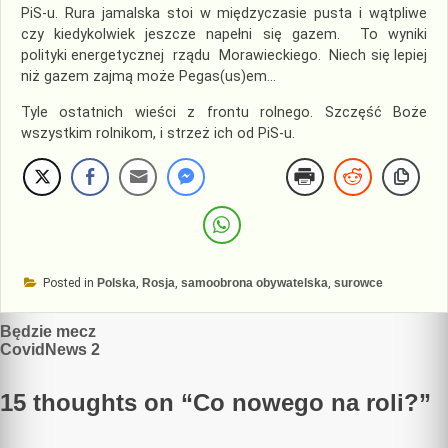
PiS-u. Rura jamalska stoi w międzyczasie pusta i wątpliwe
czy kiedykolwiek jeszcze napełni się gazem. To wyniki
polityki energetycznej rządu Morawieckiego. Niech się lepiej
niż gazem zajmą może Pegas(us)em…
Tyle ostatnich wieści z frontu rolnego. Szczęść Boże
wszystkim rolnikom, i strzeż ich od PiS-u.
Posted in
Polska
,
Rosja
,
samoobrona obywatelska
,
surowce
Nawigacja
Będzie mecz
CovidNews 2
wpisu
15 thoughts on “
Co nowego na roli?
”