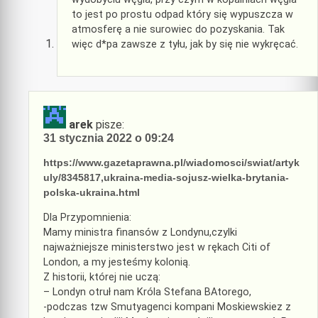
to jest po prostu odpad który się wypuszcza w
atmosferę a nie surowiec do pozyskania. Tak
więc d*pa zawsze z tyłu, jak by się nie wykręcać.
arek
pisze:
31 stycznia 2022 o 09:24
https://www.gazetaprawna.pl/wiadomosci/swiat/artyk
uly/8345817,ukraina-media-sojusz-wielka-brytania-
polska-ukraina.html
Dla Przypomnienia:
Mamy ministra finansów z Londynu,czylki
najważniejsze ministerstwo jest w rękach Citi of
London, a my jesteśmy kolonią.
Z historii, której nie uczą:
– Londyn otruł nam Króla Stefana BAtorego,
-podczas tzw Smutyagenci kompani Moskiewskiez z