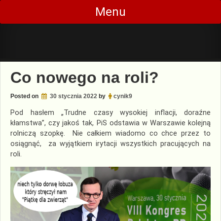
Skip
Menu
to
content
Co nowego na roli?
Posted on
30 stycznia 2022
by
cynik9
Pod hasłem „Trudne czasy wysokiej inflacji, doraźne
kłamstwa”, czy jakoś tak, PiS odstawia w Warszawie kolejną
rolniczą szopkę. Nie całkiem wiadomo co chce przez to
osiągnąć, za wyjątkiem irytacji wszystkich pracujących na
roli.