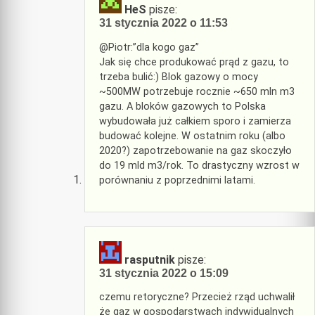
HeS
pisze:
31 stycznia 2022 o 11:53
@Piotr:”dla kogo gaz”
Jak się chce produkować prąd z gazu, to
trzeba bulić:) Blok gazowy o mocy
~500MW potrzebuje rocznie ~650 mln m3
gazu. A bloków gazowych to Polska
wybudowała już całkiem sporo i zamierza
budować kolejne. W ostatnim roku (albo
2020?) zapotrzebowanie na gaz skoczyło
do 19 mld m3/rok. To drastyczny wzrost w
porównaniu z poprzednimi latami.
rasputnik
pisze:
31 stycznia 2022 o 15:09
czemu retoryczne? Przecież rząd uchwalił
że gaz w gospodarstwach indywidualnych