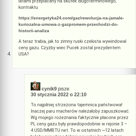
latami przeplacany na skutek dlugoterminowego,
kontraktu
https://energetyka24.com/gaz/rewolucja-na-jamale-
kuriozalna-umowa-z-gazpromem-przechodzi-do-
historii-analiza
A teraz trabia, jak to zimny ruski czekista wywindowal
ceny gazu. Czyzby wiec Pucek zostal prezydentem
USA?
pisze:
cynik9
30 stycznia 2022 o 22:10
To najpilniej strzeżona tajemnica państwowa!
Inaczej paru macherów należałoby zapuszkować.
Wg mojego rozeznania faktycznie płacone przez
PL ceny gazu były prawdopodobnie w rejonie 3 –
4 USD/MMBTU net. To w ostatnich ~12 latach