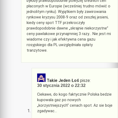
byłoby prawdopodobnie powyżej średnich cen
płaconych w Europie (wcześniej trudno mówić o
jednolitym rynku). Wyjątkiem były zawirowania
rynkowe kryzysu 2008-9 oraz od zeszłej jesieni,
kiedy ceny spot TTF przekroczyły
prawdopodobnie dawne „skrajnie niekorzystne”
ceny pawlakowe przynajmniej 3 razy… Nie jest mi
wiadome czy i jak efektywna cena gazu
rosyjskiego dla PL uwzględniała opłaty
tranzytowe.
Takie Jeden Łoś
pisze:
30 stycznia 2022 o 22:32
Ciekawe, do kogo faktycznie Polska bedzie
kupowala gaz po nowych
„korzystniejszych” cenach spot. Az sie boje
zgadywac…