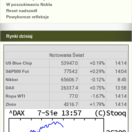
W poszukiwaniu Nobla
Reset nadszedł
Powyborcze refleksje
Rynki dzisiaj
Notowania Świat
53947.0
+0.19%
14:14
US Blue Chip
7754.2
+0.29%
14:04
S&P500 Fut
65606.7
-0.12%
8:45
Nikkei
26337.4
+0.75%
13:58
DAX
77.0
-1.67%
14:14
Ropa WTI
4316.7
+1.79%
14:14
Złoto