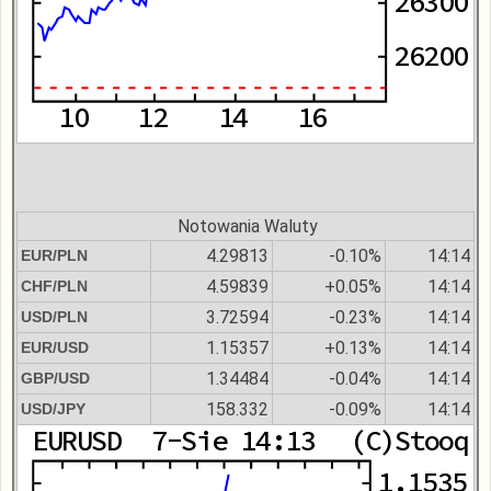
Notowania Waluty
4.29813
-0.10%
14:14
EUR/PLN
4.59839
+0.05%
14:14
CHF/PLN
3.72594
-0.23%
14:14
USD/PLN
1.15357
+0.13%
14:14
EUR/USD
1.34484
-0.04%
14:14
GBP/USD
158.332
-0.09%
14:14
USD/JPY