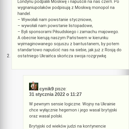
Londynu podpalili Moskwę i napuścili na nas czerń. Po
wygnaniupolaków podpisują z Moskwą monopol na
handel.
– Wywołali nam powstanie styczniowe,
– wywołali nam powstanie listopadowe,
– Byli sponsorami Piłsudskiego i zamachu majowego.
A obecnie kierują naszym Państwem w kierunku
wyimaginowanego sojuszu z bantustanem, by potem
standartowo napuścić nas na siebie, jak już z Rosją do
ostatniego Ukraińca skończa swoja rozgrywkę.
pisze:
cynik9
31 stycznia 2022 o 11:27
W pewnym sensie logiczne. Wojny na Ukrainie
chce wyłącznie hegemon i jego wasal brytyjski
oraz wasal polski.
Brytyjski od wieków judzi na kontynencie