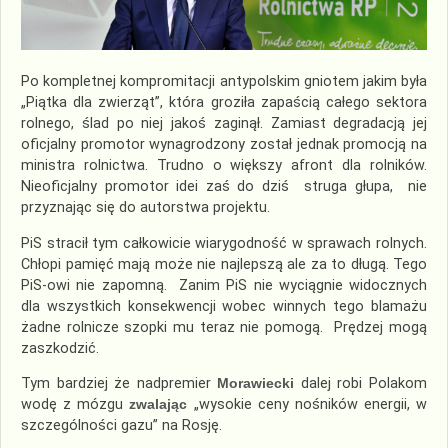
Po kompletnej kompromitacji antypolskim gniotem jakim była
„Piątka dla zwierząt”, która groziła zapaścią całego sektora
rolnego, ślad po niej jakoś zaginął. Zamiast degradacją jej
oficjalny promotor wynagrodzony został jednak promocją na
ministra rolnictwa. Trudno o większy afront dla rolników.
Nieoficjalny promotor idei zaś do dziś struga głupa, nie
przyznając się do autorstwa projektu.
PiS stracił tym całkowicie wiarygodność w sprawach rolnych.
Chłopi pamięć mają może nie najlepszą ale za to długą. Tego
PiS-owi nie zapomną. Zanim PiS nie wyciągnie widocznych
dla wszystkich konsekwencji wobec winnych tego blamażu
żadne rolnicze szopki mu teraz nie pomogą. Prędzej mogą
zaszkodzić.
Tym bardziej że nadpremier
Morawiecki
dalej robi Polakom
wodę z mózgu
zwalając
„wysokie ceny nośników energii, w
szczególności gazu” na Rosję.