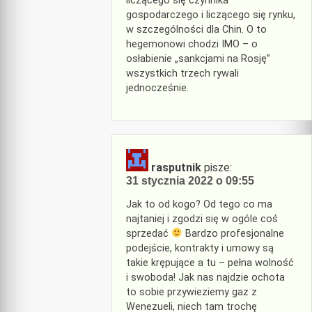
liczącego się czynnika
gospodarczego i liczącego się rynku,
w szczególności dla Chin. O to
hegemonowi chodzi IMO – o
osłabienie „sankcjami na Rosję”
wszystkich trzech rywali
jednocześnie.
rasputnik
pisze:
31 stycznia 2022 o 09:55
Jak to od kogo? Od tego co ma
najtaniej i zgodzi się w ogóle coś
sprzedać
Bardzo profesjonalne
podejście, kontrakty i umowy są
takie krępujące a tu – pełna wolność
i swoboda! Jak nas najdzie ochota
to sobie przywieziemy gaz z
Wenezueli, niech tam trochę