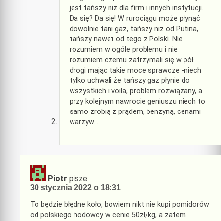
jest tańszy niż dla firm i innych instytucji.
Da się? Da się! W rurociągu może płynąć
dowolnie tani gaz, tańszy niż od Putina,
tańszy nawet od tego z Polski. Nie
rozumiem w ogóle problemu i nie
rozumiem czemu zatrzymali się w pół
drogi mając takie moce sprawcze -niech
tylko uchwali że tańszy gaz płynie do
wszystkich i voila, problem rozwiązany, a
przy kolejnym nawrocie geniuszu niech to
samo zrobią z prądem, benzyną, cenami
warzyw…
Piotr
pisze:
30 stycznia 2022 o 18:31
To będzie błędne koło, bowiem nikt nie kupi pomidorów
od polskiego hodowcy w cenie 50zł/kg, a zatem