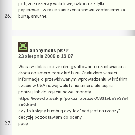
potężne rezerwy walutowe, szkoda że tylko
papierowe… w razie zanurzenia znowu zostaniemy za
burtą, smutne.
Anonymous
pisze:
23 sierpnia 2009 o 16:07
Wiara w dolara może ulec gwałtownemu zachwianiu a
droga do amero coraz krótsza. Znalazłem w sieci
informację o przewidywanym wprowadzeniu w krótkim
czasie w USA nowej waluty nie amero ale supra.
poniżej link do zdjęcia nowej monety.
https://www.fotosik.pl/pokaz_obrazek/5831cbc3c37c4
cc0.html
czy to kolejny humbug czy też "coś jest na rzeczy"
decyzję pozostawiam do oceny …
ppup