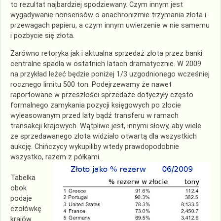
to rezultat najbardziej spodziewany. Czym innym jest
wygadywanie nonsensów o anachronizmie trzymania złota i
przewagach papieru, a czym innym uwierzenie w nie samemu
i pozbycie się złota.
Zarówno retoryka jak i aktualna sprzedaż złota przez banki
centralne spadła w ostatnich latach dramatycznie. W 2009
na przykład leżeć będzie poniżej 1/3 uzgodnionego wcześniej
rocznego limitu 500 ton. Podejrzewamy że nawet
raportowane w przeszłości sprzedaże dotyczyły często
formalnego zamykania pozycji księgowych po złocie
wyleasowanym przed laty bądź transferu w ramach
transakcji krajowych. Wątpliwe jest, innymi słowy, aby wiele
ze sprzedawanego złota widziało otwartą dla wszystkich
aukcję. Chińczycy wykupiliby wtedy prawdopodobnie
wszystko, razem z półkami.
Tabelka
obok
podaje
czołówkę
krajów