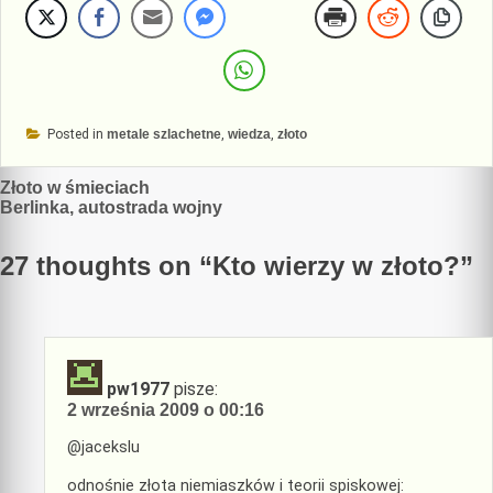
Posted in
metale szlachetne
,
wiedza
,
złoto
Nawigacja
Złoto w śmieciach
Berlinka, autostrada wojny
wpisu
27 thoughts on “
Kto wierzy w złoto?
”
pw1977
pisze:
2 września 2009 o 00:16
@jacekslu
odnośnie złota niemiaszków i teorii spiskowej: