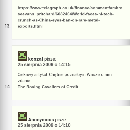
https://www.telegraph.co.uk/finance/comment/ambro
seevans_pritchard/6082464/World-faces-hi-tech-
crunch-as-China-eyes-ban-on-rare-metal-
exports.html
koszał
pisze:
25 sierpnia 2009 o 14:15
Ciekawy artykuł. Chętnie poznałbym Wasze o nim
zdanie:
The Roving Cavaliers of Credit
Anonymous
pisze:
25 sierpnia 2009 o 14:10