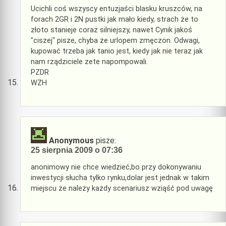
Ucichli coś wszyscy entuzjaści blasku kruszców, na
forach 2GR i 2N pustki jak mało kiedy, strach że to
złoto stanieje coraz silniejszy, nawet Cynik jakoś
"ciszej" pisze, chyba że urlopem zmęczon. Odwagi,
kupować trzeba jak tanio jest, kiedy jak nie teraz jak
nam rządziciele zete napompowali.
PZDR
WZH
Anonymous
pisze:
25 sierpnia 2009 o 07:36
anonimowy nie chce wiedzieć,bo przy dokonywaniu
inwestycji słucha tylko rynku,dolar jest jednak w takim
miejscu że należy każdy scenariusz wziąść pod uwagę