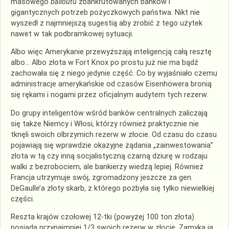
masowego
bailoutu
zbankrutowanych banków i
gigantycznych potrzeb pożyczkowych państwa. Nikt nie
wyszedł z najmniejszą sugestią aby zrobić z tego użytek
nawet w tak podbramkowej sytuacji.
Albo więc Amerykanie przewyższają inteligencją całą resztę
albo… Albo złota w Fort Knox po prostu już nie ma bądź
zachowała się z niego jedynie część. Co by wyjaśniało czemu
administracje amerykańskie od czasów Eisenhowera bronią
się rękami i nogami przez oficjalnym audytem tych rezerw.
Do grupy inteligentów wśród banków centralnych zaliczają
się także Niemcy i Włosi, którzy również praktycznie nie
tknęli swoich olbrzymich rezerw w złocie. Od czasu do czasu
pojawiają się wprawdzie okazyjne żądania „zainwestowania”
złota w tą czy inną socjalistyczną czarną dziurę w rodzaju
walki z bezrobociem, ale bankierzy wiedzą lepiej. Również
Francja utrzymuje swój, zgromadzony jeszcze za gen.
DeGaulle’a złoty skarb, z którego pozbyła się tylko niewielkiej
części.
Reszta krajów czołowej 12-tki (powyżej 100 ton złota)
posiada przynajmniej 1/3 swoich rezerw w złocie. Zamyka ją