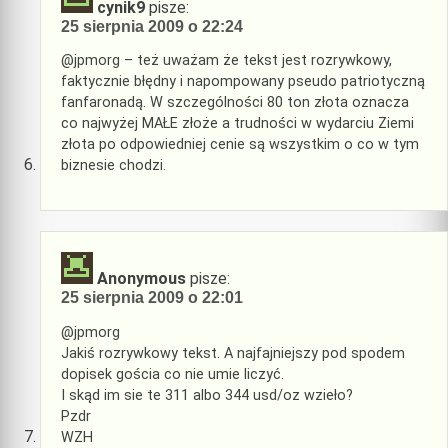
cynik9
pisze:
25 sierpnia 2009 o 22:24
@jpmorg – też uważam że tekst jest rozrywkowy,
faktycznie błędny i napompowany pseudo patriotyczną
fanfaronadą. W szczególności 80 ton złota oznacza
co najwyżej MAŁE złoże a trudności w wydarciu Ziemi
złota po odpowiedniej cenie są wszystkim o co w tym
biznesie chodzi.
Anonymous
pisze:
25 sierpnia 2009 o 22:01
@jpmorg
Jakiś rozrywkowy tekst. A najfajniejszy pod spodem
dopisek gościa co nie umie liczyć.
I skąd im sie te 311 albo 344 usd/oz wzieło?
Pzdr
WZH