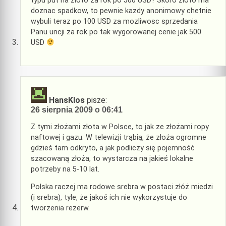
typu put na zloto za rok po 500 USD? Skoro zloto ma
doznac spadkow, to pewnie kazdy anonimowy chetnie
wybuli teraz po 100 USD za mozliwosc sprzedania
Panu uncji za rok po tak wygorowanej cenie jak 500
USD
HansKlos
pisze:
26 sierpnia 2009 o 06:41
Z tymi złożami złota w Polsce, to jak ze złożami ropy
naftowej i gazu. W telewizji trąbią, że złoża ogromne
gdzieś tam odkryto, a jak podliczy się pojemność
szacowaną złoża, to wystarcza na jakieś lokalne
potrzeby na 5-10 lat.
Polska raczej ma rodowe srebra w postaci złóż miedzi
(i srebra), tyle, że jakoś ich nie wykorzystuje do
tworzenia rezerw.