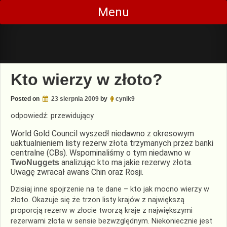
Skip
Menu
to
content
Kto wierzy w złoto?
Posted on
23 sierpnia 2009
by
cynik9
odpowiedź: przewidujący
World Gold Council wyszedł niedawno z okresowym
uaktualnieniem listy rezerw złota trzymanych przez banki
centralne (CBs). Wspominaliśmy o tym niedawno w
analizując kto ma jakie rezerwy złota.
TwoNuggets
Uwagę zwracał awans Chin oraz Rosji.
Dzisiaj inne spojrzenie na te dane – kto jak mocno wierzy w
złoto. Okazuje się że trzon listy krajów z największą
proporcją rezerw w złocie tworzą kraje z największymi
rezerwami złota w sensie bezwzględnym. Niekoniecznie jest