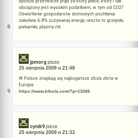
sposób przetworze prąd za który płace, który i tak
obciążony jest wysokim podatkiem, w tym od CO2?
Oświetlenie gospodarstw domowych pochłania
zaledwie 6-8% zużywanej energii, reszta to grzejniki,
piekarniki, plazmy itd.
jpmorg
pisze:
25 sierpnia 2009 o 21:48
W Polsce znajdują się najbogatsze złoża złota w
Europie
https://www.bibula.com/?p=13266
cynik9
pisze:
25 sierpnia 2009 o 21:33