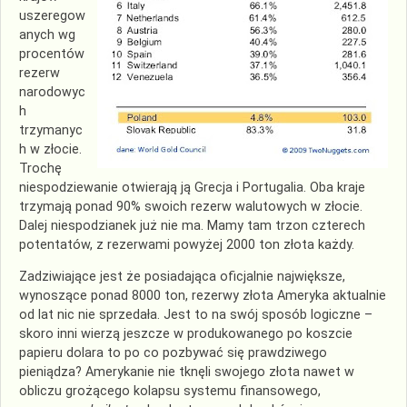
uszeregow
anych wg
procentów
rezerw
narodowyc
h
trzymanyc
h w złocie.
Trochę
niespodziewanie otwierają ją Grecja i Portugalia. Oba kraje
trzymają ponad 90% swoich rezerw walutowych w złocie.
Dalej niespodzianek już nie ma. Mamy tam trzon czterech
potentatów, z rezerwami powyżej 2000 ton złota każdy.
Zadziwiające jest że posiadająca oficjalnie największe,
wynoszące ponad 8000 ton, rezerwy złota Ameryka aktualnie
od lat nic nie sprzedała. Jest to na swój sposób logiczne –
skoro inni wierzą jeszcze w produkowanego po koszcie
papieru dolara to po co pozbywać się prawdziwego
pieniądza? Amerykanie nie tknęli swojego złota nawet w
obliczu grożącego kolapsu systemu finansowego,