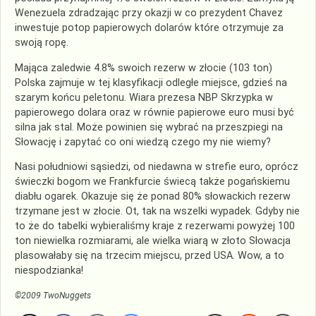
Wenezuela zdradzając przy okazji w co prezydent Chavez
inwestuje potop papierowych dolarów które otrzymuje za
swoją ropę.
Mająca zaledwie 4.8% swoich rezerw w złocie (103 ton)
Polska zajmuje w tej klasyfikacji odległe miejsce, gdzieś na
szarym końcu peletonu. Wiara prezesa NBP Skrzypka w
papierowego dolara oraz w równie papierowe euro musi być
silna jak stal. Może powinien się wybrać na przeszpiegi na
Słowację i zapytać co oni wiedzą czego my nie wiemy?
Nasi południowi sąsiedzi, od niedawna w strefie euro, oprócz
świeczki bogom we Frankfurcie świecą także pogańskiemu
diabłu ogarek. Okazuje się że ponad 80% słowackich rezerw
trzymane jest w złocie. Ot, tak na wszelki wypadek. Gdyby nie
to że do tabelki wybieraliśmy kraje z rezerwami powyżej 100
ton niewielka rozmiarami, ale wielka wiarą w złoto Słowacja
plasowałaby się na trzecim miejscu, przed USA. Wow, a to
niespodzianka!
©2009 TwoNuggets