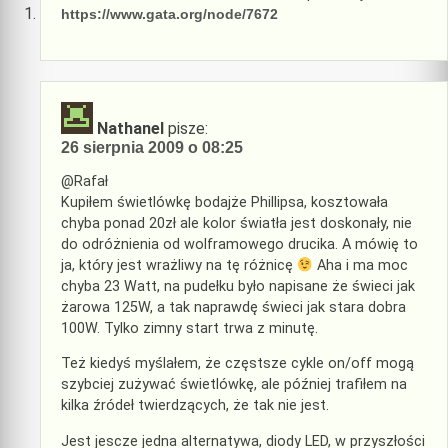
https://www.gata.org/node/7672
Nathanel
pisze:
26 sierpnia 2009 o 08:25
@Rafał
Kupiłem świetlówkę bodajże Phillipsa, kosztowała
chyba ponad 20zł ale kolor światła jest doskonały, nie
do odróżnienia od wolframowego drucika. A mówię to
ja, który jest wrażliwy na tę różnicę
Aha i ma moc
chyba 23 Watt, na pudełku było napisane że świeci jak
żarowa 125W, a tak naprawdę świeci jak stara dobra
100W. Tylko zimny start trwa z minutę.
Też kiedyś myślałem, że częstsze cykle on/off mogą
szybciej zużywać świetlówkę, ale później trafiłem na
kilka źródeł twierdzących, że tak nie jest.
Jest jescze jedna alternatywa, diody LED, w przyszłości