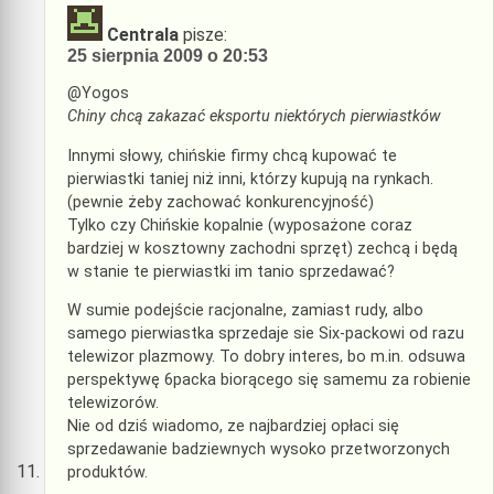
Centrala
pisze:
25 sierpnia 2009 o 20:53
@Yogos
Chiny chcą zakazać eksportu niektórych pierwiastków
Innymi słowy, chińskie firmy chcą kupować te
pierwiastki taniej niż inni, którzy kupują na rynkach.
(pewnie żeby zachować konkurencyjność)
Tylko czy Chińskie kopalnie (wyposażone coraz
bardziej w kosztowny zachodni sprzęt) zechcą i będą
w stanie te pierwiastki im tanio sprzedawać?
W sumie podejście racjonalne, zamiast rudy, albo
samego pierwiastka sprzedaje sie Six-packowi od razu
telewizor plazmowy. To dobry interes, bo m.in. odsuwa
perspektywę 6packa biorącego się samemu za robienie
telewizorów.
Nie od dziś wiadomo, ze najbardziej opłaci się
sprzedawanie badziewnych wysoko przetworzonych
produktów.