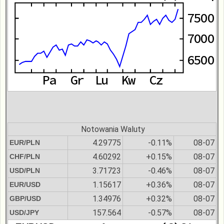
Notowania Waluty
4.29775
-0.11%
08-07
EUR/PLN
4.60292
+0.15%
08-07
CHF/PLN
3.71723
-0.46%
08-07
USD/PLN
1.15617
+0.36%
08-07
EUR/USD
1.34976
+0.32%
08-07
GBP/USD
157.564
-0.57%
08-07
USD/JPY