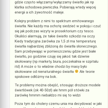
gdzie często włączamy/wyłączamy światło jak np
klatka schodowa piwniczka. Pobierają wtedy więcej
energii a ich żywotność maleje.
Kolejny problem z nimi to spektrum emitowanego
światła. Nie każdy ma ochotę siedzieć w pokoju i czuć
się jak podczas wizyty w prosektorium czy tesco.
Okuliści alarmują, że takie światło szkodzi na oczy.
Kiedy tradycyjna żarówka za 1,5 zł ma temperaturę
światła najbardziej zbliżoną do światła słonecznego.
Sam przebywając w pomieszczeniu gdzie jest białe
światło, po godzinie czuję się jakoś tak dziwnie
skołowany (np markety, biura, poczekalnia w szpitalu
itd) A może o to właśnie chodzi by masy było
skołowane od nienaturalnego światła
Ale teorie
spiskowe odłóżmy na bok..
Te problemy można obejść, stosując droższe modele
świetlówek (ok 40-50zł) ale hmm pół stówki za
żarówkę hmmm niebałdzo mi się to widzi
Poza tym do cholery czemu unia ma decydować w jaki