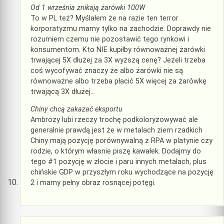
Od 1 września znikają żarówki 100W
To w PL też? Myślałem że na razie ten terror
korporatyzmu mamy tylko na zachodzie. Doprawdy nie
rozumiem czemu nie pozostawić tego rynkowi i
konsumentom. Kto NIE kupiłby równoważnej żarówki
trwającej 5X dłużej za 3X wyższą cenę? Jeżeli trzeba
coś wycofywać znaczy że albo żarówki nie są
równoważne albo trzeba płacić 5X więcej za żarówkę
trwającą 3X dłużej…
Chiny chcą zakazać eksportu
Ambrozy lubi rzeczy trochę podkoloryzowywać ale
generalnie prawdą jest że w metalach ziem rzadkich
Chiny mają pozycję porównywalną z RPA w platynie czy
rodzie, o którym własnie piszę kawałek. Dodajmy do
tego #1 pozycję w złocie i paru innych metalach, plus
chińskie GDP w przyszłym roku wychodzące na pozycję
2 i mamy pełny obraz rosnącej potęgi.