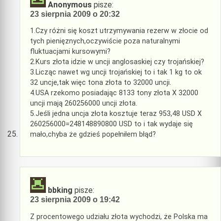
Anonymous
pisze:
23 sierpnia 2009 o 20:32
1.Czy różni się koszt utrzymywania rezerw w złocie od
tych pienięznych,oczywiście poza naturalnymi
fluktuacjami kursowymi?
2.Kurs złota idzie w uncji anglosaskiej czy trojańskiej?
3.Licząc nawet wg uncji trojańskiej to i tak 1 kg to ok
32 uncje,tak więc tona złota to 32000 uncji.
4.USA rzekomo posiadając 8133 tony złota X 32000
uncji mają 260256000 uncji złota.
5.Jeśli jedna uncja złota kosztuje teraz 953,48 USD X
260256000=248148890800 USD to i tak wydaje się
mało,chyba że gdzieś popełniłem błąd?
bbking
pisze:
23 sierpnia 2009 o 19:42
Z procentowego udziału złota wychodzi, że Polska ma