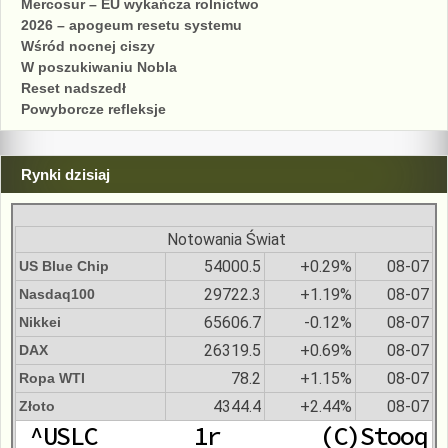
Mercosur – EU wykańcza rolnictwo
2026 – apogeum resetu systemu
Wśród nocnej ciszy
W poszukiwaniu Nobla
Reset nadszedł
Powyborcze refleksje
Rynki dzisiaj
Notowania Świat
54000.5
+0.29%
08-07
US Blue Chip
29722.3
+1.19%
08-07
Nasdaq100
65606.7
-0.12%
08-07
Nikkei
26319.5
+0.69%
08-07
DAX
78.2
+1.15%
08-07
Ropa WTI
4344.4
+2.44%
08-07
Złoto