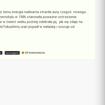
ż temu energia nuklearna straciła aurę czegoś nowego,
ernobylu w 1986 stanowiła poważne ostrzeżenie.
w ćwierć wieku poźniej odebrała jej, jak się zdaje na
Od Fukushimy uran popadł w niełaskę i szoruje od
do
,
44 komentarze
ze
twonuggets
Atomu
nikt
nie
kocha