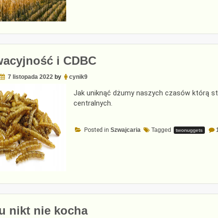
wacyjność i CDBC
7 listopada 2022
by
cynik9
Jak uniknąć dżumy naszych czasów którą s
centralnych.
Posted in
Szwajcaria
Tagged
twonuggets
 nikt nie kocha