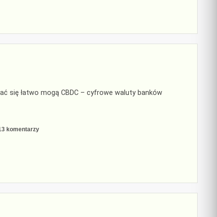
milionera
i
z
powrotem
tać się łatwo mogą CBDC – cyfrowe waluty banków
do
13 komentarzy
Innowacyjność i
CDBC