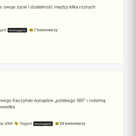
c swoje życie i działalność między kilka różnych
do
gged
7 komentarzy
twonuggets
Teoria
6
flag
owego Kaczyński wynajdzie „polskiego SBF” i rodzimą
iewielka
do
ka
,
USA
Tagged
20 komentarzy
twonuggets
Od
pucybuta
do