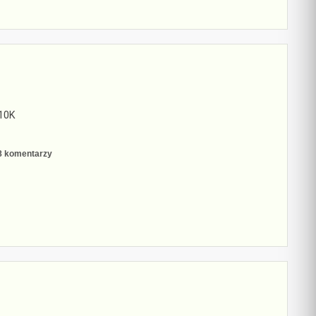
€10K
do
8 komentarzy
EU
obniża
limit
transakcji
gotówkowej