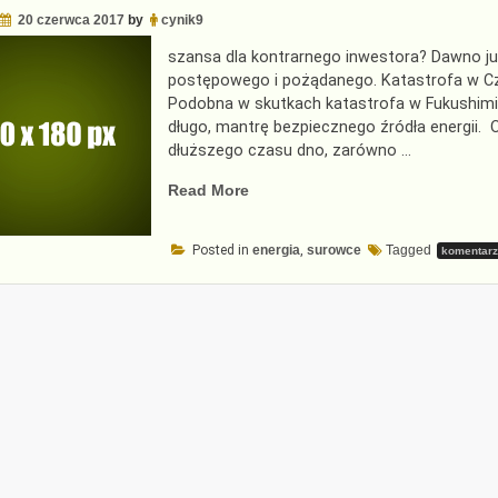
20 czerwca 2017
by
cynik9
szansa dla kontrarnego inwestora? Dawno ju
postępowego i pożądanego. Katastrofa w Cz
Podobna w skutkach katastrofa w Fukushimie 
długo, mantrę bezpiecznego źródła energii. 
dłuższego czasu dno, zarówno …
„Atomu
Read More
nikt
nie
Posted in
energia
,
surowce
Tagged
komentar
kocha”