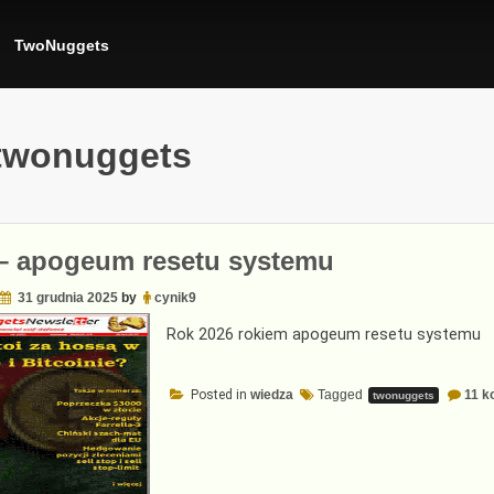
TwoNuggets
twonuggets
– apogeum resetu systemu
31 grudnia 2025
by
cynik9
Rok 2026 rokiem apogeum resetu systemu
Posted in
wiedza
Tagged
11 k
twonuggets