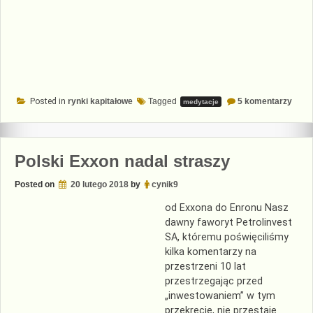
do
Posted in
rynki kapitałowe
Tagged
5 komentarzy
medytacje
Cena
cebul
i
Bitco
Polski Exxon nadal straszy
Posted on
20 lutego 2018
by
cynik9
od Exxona do Enronu Nasz
dawny faworyt Petrolinvest
SA, któremu poświęciliśmy
kilka komentarzy na
przestrzeni 10 lat
przestrzegając przed
„inwestowaniem” w tym
przekręcie, nie przestaje