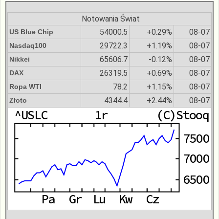
Notowania Świat
54000.5
+0.29%
08-07
US Blue Chip
29722.3
+1.19%
08-07
Nasdaq100
65606.7
-0.12%
08-07
Nikkei
26319.5
+0.69%
08-07
DAX
78.2
+1.15%
08-07
Ropa WTI
4344.4
+2.44%
08-07
Złoto