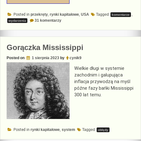
Posted in
przekręty
,
rynki kapitałowe
,
USA
Tagged
,
komentarze
do
31 komentarzy
wydarzenia
The
Art
of
the
Deal
Gorączka Mississippi
Posted on
1 sierpnia 2023
by
cynik9
Wielkie długi w systemie
zachodnim i galupująca
inflacja przywodzą na myśl
późne fazy bańki Mississippi
300 lat temu.
Posted in
rynki kapitałowe
,
system
Tagged
obłędy