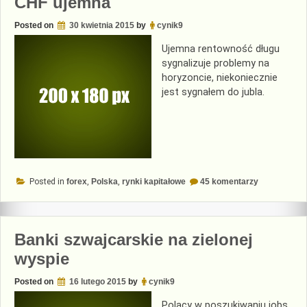
CHF ujemna
Posted on
30 kwietnia 2015
by
cynik9
Ujemna rentowność długu
sygnalizuje problemy na
horyzoncie, niekoniecznie
jest sygnałem do jubla.
do
Posted in
forex
,
Polska
,
rynki kapitałowe
45 komentarzy
Rentowność
polskiego
długu
w
CHF
Banki szwajcarskie na zielonej
ujemna
wyspie
Posted on
16 lutego 2015
by
cynik9
Polacy w poszukiwaniu jobs