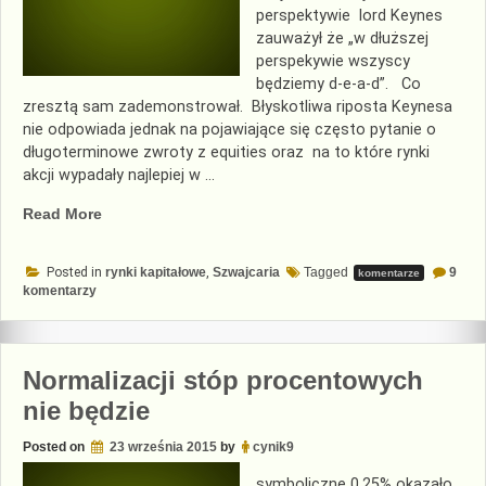
perspektywie lord Keynes
zauważył że „w dłuższej
perspekywie wszyscy
będziemy d-e-a-d”. Co
zresztą sam zademonstrował. Błyskotliwa riposta Keynesa
nie odpowiada jednak na pojawiające się często pytanie o
długoterminowe zwroty z equities oraz na to które rynki
akcji wypadały najlepiej w …
„Akcje
Read More
na
sto
Posted in
rynki kapitałowe
,
Szwajcaria
Tagged
9
komentarze
lat”
do
komentarzy
Akcje
na
sto
lat
Normalizacji stóp procentowych
nie będzie
Posted on
23 września 2015
by
cynik9
symboliczne 0.25% okazało