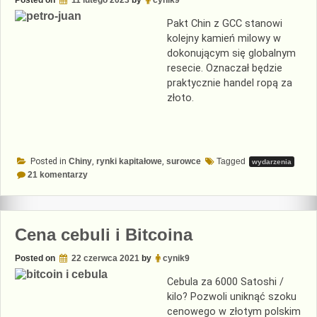
Pakt Chin z GCC stanowi
kolejny kamień milowy w
dokonującym się globalnym
resecie. Oznaczał będzie
praktycznie handel ropą za
złoto.
Posted in
Chiny
,
rynki kapitałowe
,
surowce
Tagged
wydarzenia
do
21 komentarzy
Petro-
juan
za
rogiem
Cena cebuli i Bitcoina
Posted on
22 czerwca 2021
by
cynik9
Cebula za 6000 Satoshi /
kilo? Pozwoli uniknąć szoku
cenowego w złotym polskim