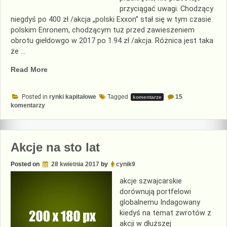
przyciągać uwagi. Chodzący
niegdyś po 400 zł /akcja „polski Exxon” stał się w tym czasie
polskim Enronem, chodzącym tuż przed zawieszeniem
obrotu giełdowgo w 2017 po 1.94 zł /akcja. Różnica jest taka
że …
„Polski
Read More
Exxon
nadal
Posted in
rynki kapitałowe
Tagged
15
komentarze
straszy”
do
komentarzy
Polski
Exxon
nadal
straszy
Akcje na sto lat
Posted on
28 kwietnia 2017
by
cynik9
akcje szwajcarskie
dorównują portfelowi
globalnemu Indagowany
kiedyś na temat zwrotów z
akcji w dłuższej