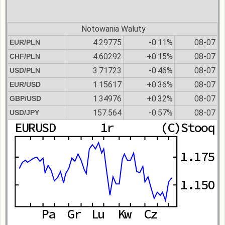
Notowania Waluty
4.29775
-0.11%
08-07
EUR/PLN
4.60292
+0.15%
08-07
CHF/PLN
3.71723
-0.46%
08-07
USD/PLN
1.15617
+0.36%
08-07
EUR/USD
1.34976
+0.32%
08-07
GBP/USD
157.564
-0.57%
08-07
USD/JPY