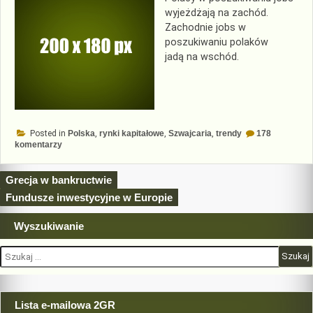
wyjeżdżają na zachód.
Zachodnie jobs w
poszukiwaniu polaków
jadą na wschód.
Posted in
Polska
,
rynki kapitałowe
,
Szwajcaria
,
trendy
178
do
komentarzy
Banki
szwajcarskie
na
Nawigacja
Grecja w bankructwie
zielonej
wyspie
wpisu
Fundusze inwestycyjne w Europie
Wyszukiwanie
Szukaj:
Lista e-mailowa 2GR