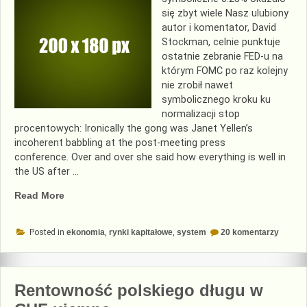
się zbyt wiele Nasz ulubiony
autor i komentator, David
Stockman, celnie punktuje
ostatnie zebranie FED-u na
którym FOMC po raz kolejny
nie zrobił nawet
symbolicznego kroku ku
normalizacji stop
procentowych: Ironically the gong was Janet Yellen’s
incoherent babbling at the post-meeting press
conference. Over and over she said how everything is well in
the US after …
„Normalizacji
Read More
stóp
procentowych
do
Posted in
ekonomia
,
rynki kapitałowe
,
system
20 komentarzy
nie
Normali
stóp
będzie”
procen
nie
będzie
Rentowność polskiego długu w