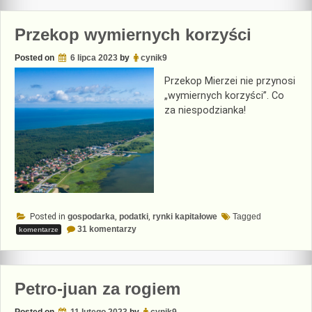
Przekop wymiernych korzyści
Posted on
6 lipca 2023
by
cynik9
Przekop Mierzei nie przynosi
„wymiernych korzyści”. Co
za niespodzianka!
Posted in
gospodarka
,
podatki
,
rynki kapitałowe
Tagged
do
31 komentarzy
komentarze
Przekop
wymiernych
korzyści
Petro-juan za rogiem
Posted on
11 lutego 2023
by
cynik9