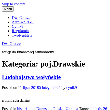
Skip to content
Menu
DwaGrosze
Archiwa 2GR
Cynik9
Regulamin
TwoNuggets
DwaGrosze
wstęp do finansowej samoobrony
Kategoria:
poj.Drawskie
Ludobójstwo wołyńskie
Posted on
11 lipca 2019
5 lutego 2025
by
cynik9
a imigracja dzisiaj
Posted in
historia
,
poj.Drawskie
,
Polska
,
Ukraina
Tagged
obłędy
26