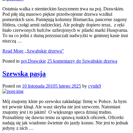
Ostatnia walka z niemieckim faszyzmem trwa na poj. Drawskim.
Pod piłę idą masowo piękne przedwojenne drzewa wzdłuż
pomorskich szos. Pamiętają kolumny Bismarcka, pancerne zagony
Hitlera, czołgi armii radzieckiej. Ale poległy dopiero teraz, z ręki
biało czerwonych hufców uzbrojonych w pilarki marki Husqvarna.
To na co jedni z dumą przeznaczali nadwyżki w gminnej kasie inni
niszczą …
Read More
„Szwabskie drzewa”
Posted in
poj.Drawskie
25 komentarzy
do Szwabskie drzewa
Szewska pasja
Posted on
10 listopada 2010
5 lutego 2025
by
cynik9
Mój znajomy klnie po szewsku zakładając firmę w Polsce. Ja bym
też pewnie klnął. Ale wasz skryba nie jest szewcem. Natomiast
znajomy jest i to jakim! O większego speca dzisiaj trudno.
Poznaliśmy się dawno temu za sprawą ruskich oficerek. Oficerki
nadają się jak wiadomo świetnie do jazdy konno. Nie jest to jednak
jedyny z nich …