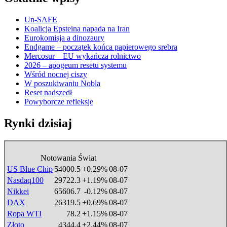
Un-SAFE
Koalicja Epsteina napada na Iran
Eurokomisja a dinozaury
Endgame – początek końca papierowego srebra
Mercosur – EU wykańcza rolnictwo
2026 – apogeum resetu systemu
Wśród nocnej ciszy
W poszukiwaniu Nobla
Reset nadszedł
Powyborcze refleksje
Rynki dzisiaj
Notowania Świat
US Blue Chip
54000.5
+0.29%
08-07
Nasdaq100
29722.3
+1.19%
08-07
Nikkei
65606.7
-0.12%
08-07
DAX
26319.5
+0.69%
08-07
Ropa WTI
78.2
+1.15%
08-07
Złoto
4344.4
+2.44%
08-07