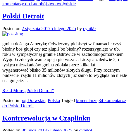
komentarzy
do Ludobójstwo wołyńskie
Polski Detroit
Posted on
2 stycznia 2017
5 lutego 2025
by
cynik9
gmina dościga Amerykę Odwieczny plebiscyt w finansach: czyś
biedny boś głupi czy też głupiś bo biedny? rozstrzygnięto w ub.
roku w sympatycznej gminie Ostrowice w zachodniopomorskiem.
Wygrała zdecydowanie opcja pierwsza… Licząca zaledwie 2,5
tysiąca mieszkańców gmina zdołała przez kilka lat
wygenerować blisko 35 milionów złotych długu. Przy rocznym
budżecie rzędu 11 milionów złotych już samo to wygląda na niezłe
osiągnięcie. …
Read More
„Polski Detroit”
Posted in
poj.Drawskie
,
Polska
Tagged
komentarze
34 komentarze
do Polski Detroit
Kontrrewolucja w Czaplinku
Posted on
30 lipca 2013
5 lutego 2025
by
cynik9