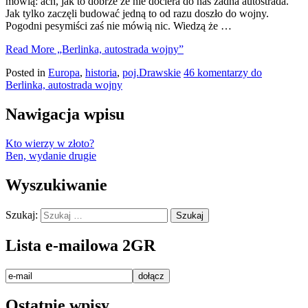
mówią: ach, jak to dobrze że nie dociera do nas żadna autostrada.
Jak tylko zaczęli budować jedną to od razu doszło do wojny.
Pogodni pesymiści zaś nie mówią nic. Wiedzą że …
Read More
„Berlinka, autostrada wojny”
Posted in
Europa
,
historia
,
poj.Drawskie
46 komentarzy
do
Berlinka, autostrada wojny
Nawigacja wpisu
Kto wierzy w złoto?
Ben, wydanie drugie
Wyszukiwanie
Szukaj:
Lista e-mailowa 2GR
Ostatnie wpisy