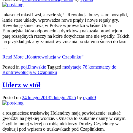
inkasenci miast i wsi, łączcie się! Rewolucja burzy stare porządki,
łamie stare układy, wprowadza nowe prądy i nowe reguły gry.
Rewolucję śmieciową w Polsce wprowadza właśnie Unia
Europejska która odpowiednią dyrektywą nakazała prowincjom
parę rozsądnych rzeczy na które dotychczas one nie wpadły. Takich
na przykład jak aby zamiast wyrzucania po staremu śmieci do lasu
…
Read More
„Kontrrewolucja w Czaplinku”
Posted in
poj.Drawskie
Tagged
medytacje
76 komentarzy
do
Kontrrewolucja w Czaplinku
Uderz w stół
Posted on
24 lutego 2013
5 lutego 2025
by
cynik9
a rozgnieciesz truskawkę Holendrzy mają powiedzenie: szukać
gwoździ na płytkiej wodzie. Oznacza to szukanie dziury w całym.
Czyli to mniej więcej co robią niektórzy Drodzy Czytelnicy w
dyskusji pod wpisem o truskawkach pod Czaplinkiem,