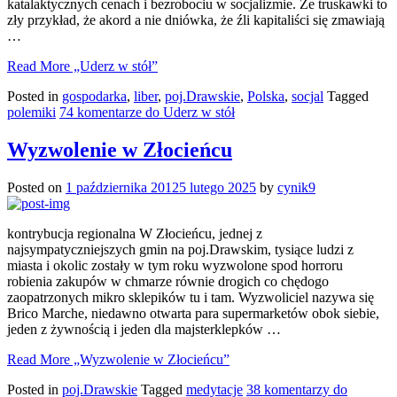
katalaktycznych cenach i bezrobociu w socjalizmie. Że truskawki to
zły przykład, że akord a nie dniówka, że źli kapitaliści się zmawiają
…
Read More
„Uderz w stół”
Posted in
gospodarka
,
liber
,
poj.Drawskie
,
Polska
,
socjal
Tagged
polemiki
74 komentarze
do Uderz w stół
Wyzwolenie w Złocieńcu
Posted on
1 października 2012
5 lutego 2025
by
cynik9
kontrybucja regionalna W Złocieńcu, jednej z
najsympatyczniejszych gmin na poj.Drawskim, tysiące ludzi z
miasta i okolic zostały w tym roku wyzwolone spod horroru
robienia zakupów w chmarze równie drogich co chędogo
zaopatrzonych mikro sklepików tu i tam. Wyzwoliciel nazywa się
Brico Marche, niedawno otwarta para supermarketów obok siebie,
jeden z żywnością i jeden dla majsterklepków …
Read More
„Wyzwolenie w Złocieńcu”
Posted in
poj.Drawskie
Tagged
medytacje
38 komentarzy
do