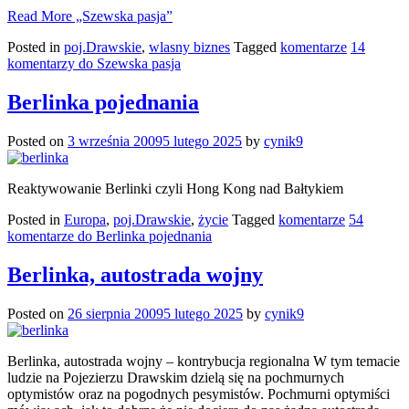
Read More
„Szewska pasja”
Posted in
poj.Drawskie
,
wlasny biznes
Tagged
komentarze
14
komentarzy
do Szewska pasja
Berlinka pojednania
Posted on
3 września 2009
5 lutego 2025
by
cynik9
Reaktywowanie Berlinki czyli Hong Kong nad Bałtykiem
Posted in
Europa
,
poj.Drawskie
,
życie
Tagged
komentarze
54
komentarze
do Berlinka pojednania
Berlinka, autostrada wojny
Posted on
26 sierpnia 2009
5 lutego 2025
by
cynik9
Berlinka, autostrada wojny – kontrybucja regionalna W tym temacie
ludzie na Pojezierzu Drawskim dzielą się na pochmurnych
optymistów oraz na pogodnych pesymistów. Pochmurni optymiści