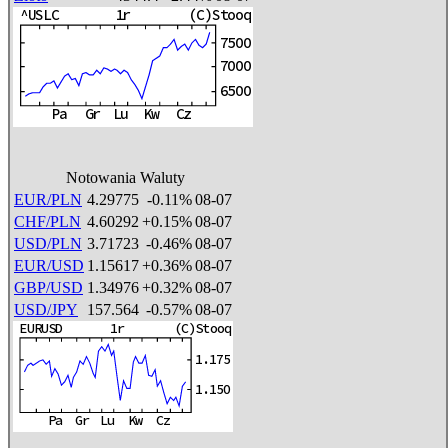
Notowania Waluty
EUR/PLN
4.29775
-0.11%
08-07
CHF/PLN
4.60292
+0.15%
08-07
USD/PLN
3.71723
-0.46%
08-07
EUR/USD
1.15617
+0.36%
08-07
GBP/USD
1.34976
+0.32%
08-07
USD/JPY
157.564
-0.57%
08-07