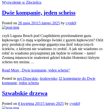
Wyzwolenie w Złocieńcu
Dwie kompanie, jeden scheiss
Posted on
28 maja 2011
5 lutego 2025
by
cynik9
czyli Laguna Beach pod Czaplinkiem przedsmakiem gazu
łupkowego Co mają wspólnego świnki z gazem łupkowym? Otóż
przy produkcji obu powstaje gigantyczna ilość toksycznych
ścieków, z którymi nie wiadomo co zrobić. A jak nie wiadomo co
robić to wiadomo przynajmniej jak będzie to robione – tanio!
Zostaną mianowicie znalezieni gdzieś lokalni Hotentoci którym
scheiss ten można …
Read More
„Dwie kompanie, jeden scheiss”
Posted in
poj.Drawskie
,
środowisko
32 komentarze
do Dwie
kompanie, jeden scheiss
Szwabskie drzewa
Posted on
8 kwietnia 2011
5 lutego 2025
by
cynik9