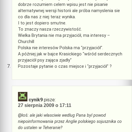
dobrze rozumiem celem wpisu jest nie pisanie
alternatywnej wersji historii ale próba namyslenia sie
co dla nas z niej teraz wynika.
I to jest dopiero smutne.
To znaczy nasza rzeczywistość.
Wielka Brytania nie ma przyjaciół, ma interesy –
Churchill
Polska nie interesów Polska ma "przyjaciół".
A później jak w bajce Krasickiego "wśród serdecznych
przyjaciół psy zająca zjadły"
Pozostaje pytanie o czas miejsce i "przyjaciół" ?
cynik9
pisze:
27 sierpnia 2009 o 17:11
@łoś:
ale jaki wlasciwie wedlug Pana byl powod
niepoinformowania przez Anglie polskiego sojusznika co
do ustalen w Teheranie?