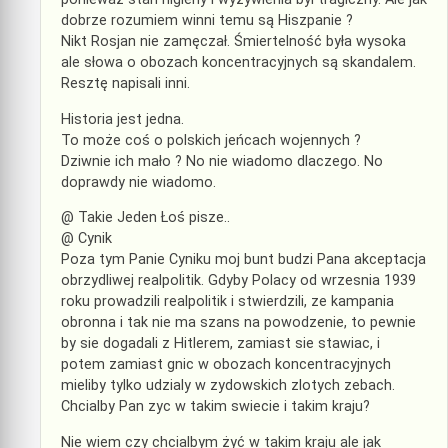
dobrze rozumiem winni temu są Hiszpanie ?
Nikt Rosjan nie zamęczał. Śmiertelność była wysoka
ale słowa o obozach koncentracyjnych są skandalem.
Resztę napisali inni.
Historia jest jedna.
To może coś o polskich jeńcach wojennych ?
Dziwnie ich mało ? No nie wiadomo dlaczego. No
doprawdy nie wiadomo.
@ Takie Jeden Łoś pisze..
@ Cynik
Poza tym Panie Cyniku moj bunt budzi Pana akceptacja
obrzydliwej realpolitik. Gdyby Polacy od wrzesnia 1939
roku prowadzili realpolitik i stwierdzili, ze kampania
obronna i tak nie ma szans na powodzenie, to pewnie
by sie dogadali z Hitlerem, zamiast sie stawiac, i
potem zamiast gnic w obozach koncentracyjnych
mieliby tylko udzialy w zydowskich zlotych zebach.
Chcialby Pan zyc w takim swiecie i takim kraju?
Nie wiem czy chcialbym żyć w takim kraju ale jak