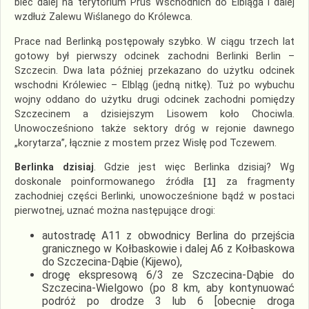
biec dalej na terytorium Prus Wschodnich do Elbląga i dalej
wzdłuż Zalewu Wiślanego do Królewca.
Prace nad Berlinką postępowały szybko. W ciągu trzech lat
gotowy był pierwszy odcinek zachodni Berlinki Berlin –
Szczecin. Dwa lata później przekazano do użytku odcinek
wschodni Królewiec – Elbląg (jedną nitkę). Tuż po wybuchu
wojny oddano do użytku drugi odcinek zachodni pomiędzy
Szczecinem a dzisiejszym Lisowem koło Chociwla.
Unowocześniono także sektory dróg w rejonie dawnego
„korytarza”, łącznie z mostem przez Wisłę pod Tczewem.
Berlinka dzisiaj
. Gdzie jest więc Berlinka dzisiaj? Wg
doskonale poinformowanego źródła
[1]
za fragmenty
zachodniej części Berlinki, unowocześnione bądź w postaci
pierwotnej, uznać można następujące drogi:
autostradę A11 z obwodnicy Berlina do przejścia
granicznego w Kołbaskowie i dalej A6 z Kołbaskowa
do Szczecina-Dąbie (Kijewo),
drogę ekspresową 6/3 ze Szczecina-Dąbie do
Szczecina-Wielgowo (po 8 km, aby kontynuować
podróż po drodze 3 lub 6 [obecnie droga