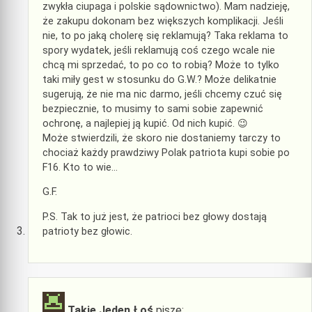
zwykła ciupaga i polskie sądownictwo). Mam nadzieję,
że zakupu dokonam bez większych komplikacji. Jeśli
nie, to po jaką cholerę się reklamują? Taka reklama to
spory wydatek, jeśli reklamują coś czego wcale nie
chcą mi sprzedać, to po co to robią? Może to tylko
taki miły gest w stosunku do G.W.? Może delikatnie
sugerują, że nie ma nic darmo, jeśli chcemy czuć się
bezpiecznie, to musimy to sami sobie zapewnić
ochronę, a najlepiej ją kupić. Od nich kupić. 😉
Może stwierdzili, że skoro nie dostaniemy tarczy to
chociaż każdy prawdziwy Polak patriota kupi sobie po
F16. Kto to wie…
G.F.
P.S. Tak to już jest, że patrioci bez głowy dostają
patrioty bez głowic.
Takie Jeden Łoś
pisze: