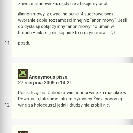
zawsze stanowiska, nigdy nie atakujemy osób.
@anonimowy: z uwagi na punkt 4 sugerowałbym
wybranie sobie tożsamości innej niż "anonimowy". Jeśli
do dyskusji dołączy inny "anonimowy" to umarł w
butach – nikt się nie kapnie kto o czym mówi… 🙂
pozdr.
Anonymous
pisze:
27 sierpnia 2009 o 14:21
Polski Rząd na Uchodżctwie ponosi winę za masakrę w
Powstaniu,tak samo jak amerykańscy Żydzi ponoszą
winę za holocaust.I jedni i drudzy nie zrobili nic.