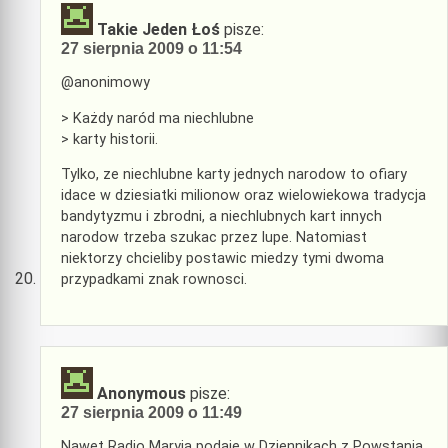
Takie Jeden Łoś
pisze:
27 sierpnia 2009 o 11:54
@anonimowy
> Każdy naród ma niechlubne
> karty historii.
Tylko, ze niechlubne karty jednych narodow to ofiary
idace w dziesiatki milionow oraz wielowiekowa tradycja
bandytyzmu i zbrodni, a niechlubnych kart innych
narodow trzeba szukac przez lupe. Natomiast
niektorzy chcieliby postawic miedzy tymi dwoma
przypadkami znak rownosci.
Anonymous
pisze:
27 sierpnia 2009 o 11:49
Nawet Radio Maryja podaje w Dziennikach z Powstania