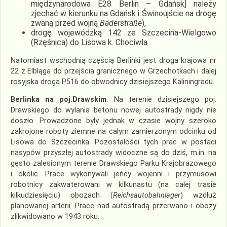
międzynarodowa E28 Berlin – Gdańsk] należy
zjechać w kierunku na Gdańsk i Świnoujście na drogę
zwaną przed wojną
Bäderstraße
),
drogę wojewódzką 142 ze Szczecina-Wielgowo
(Rzęśnica) do Lisowa k. Chociwla
Natomiast wschodnią częścią Berlinki jest droga krajowa nr
22 z Elbląga do przejścia granicznego w Grzechotkach i dalej
rosyjska droga P516 do obwodnicy dzisiejszego Kaliningradu.
Berlinka na poj.Drawskim
. Na terenie dzisiejszego poj.
Drawskiego do wylania betonu nowej autostrady nigdy nie
doszło. Prowadzone były jednak w czasie wojny szeroko
zakrojone roboty ziemne na całym zamierzonym odcinku od
Lisowa do Szczecinka. Pozostałości tych prac w postaci
nasypów przyszłej autostrady widoczne są do dziś, m.in. na
gęsto zalesionym terenie Drawskiego Parku Krajobrazowego
i okolic. Prace wykonywali jeńcy wojenni i przymusowi
robotnicy zakwaterowani w kilkunastu (na całej trasie
kilkudziesięciu) obozach (
Reichsautobahnlager
) wzdłuż
planowanej arterii. Prace nad autostradą przerwano i obozy
zlikwidowano w 1943 roku.