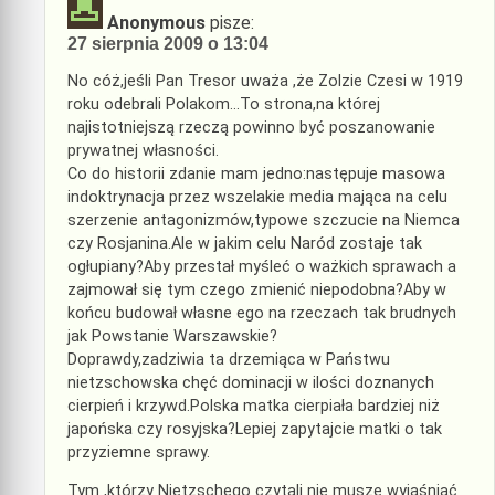
Anonymous
pisze:
27 sierpnia 2009 o 13:04
No cóż,jeśli Pan Tresor uważa ,że Zolzie Czesi w 1919
roku odebrali Polakom…To strona,na której
najistotniejszą rzeczą powinno być poszanowanie
prywatnej własności.
Co do historii zdanie mam jedno:następuje masowa
indoktrynacja przez wszelakie media mająca na celu
szerzenie antagonizmów,typowe szczucie na Niemca
czy Rosjanina.Ale w jakim celu Naród zostaje tak
ogłupiany?Aby przestał myśleć o ważkich sprawach a
zajmował się tym czego zmienić niepodobna?Aby w
końcu budował własne ego na rzeczach tak brudnych
jak Powstanie Warszawskie?
Doprawdy,zadziwia ta drzemiąca w Państwu
nietzschowska chęć dominacji w ilości doznanych
cierpień i krzywd.Polska matka cierpiała bardziej niż
japońska czy rosyjska?Lepiej zapytajcie matki o tak
przyziemne sprawy.
Tym ,którzy Nietzschego czytali nie muszę wyjaśniać