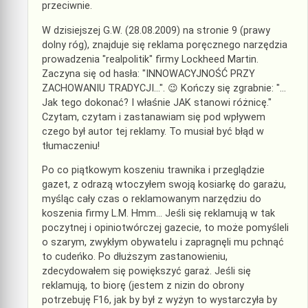
przeciwnie.
W dzisiejszej G.W. (28.08.2009) na stronie 9 (prawy
dolny róg), znajduje się reklama poręcznego narzędzia
prowadzenia "realpolitik" firmy Lockheed Martin.
Zaczyna się od hasła: "INNOWACYJNOŚĆ PRZY
ZACHOWANIU TRADYCJI…". 😉 Kończy się zgrabnie: "…
Jak tego dokonać? I właśnie JAK stanowi różnicę."
Czytam, czytam i zastanawiam się pod wpływem
czego był autor tej reklamy. To musiał być błąd w
tłumaczeniu!
Po co piątkowym koszeniu trawnika i przeglądzie
gazet, z odrazą wtoczyłem swoją kosiarkę do garażu,
myśląc cały czas o reklamowanym narzędziu do
koszenia firmy L.M. Hmm… Jeśli się reklamują w tak
poczytnej i opiniotwórczej gazecie, to może pomyśleli
o szarym, zwykłym obywatelu i zapragnęli mu pchnąć
to cudeńko. Po dłuższym zastanowieniu,
zdecydowałem się powiększyć garaż. Jeśli się
reklamują, to biorę (jestem z nizin do obrony
potrzebuję F16, jak by był z wyżyn to wystarczyła by