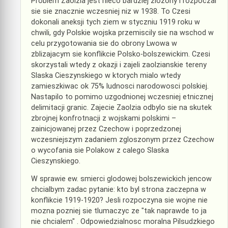
Problem Zaolzia jest nieco bardziej zlozony i rozpoczal
sie sie znacznie wczesniej niz w 1938. To Czesi
dokonali aneksji tych ziem w styczniu 1919 roku w
chwili, gdy Polskie wojska przemiscily sie na wschod w
celu przygotowania sie do obrony Lwowa w
zblizajacym sie konflikcie Polsko-bolszewickim. Czesi
skorzystali wtedy z okazji i zajeli zaolzianskie tereny
Slaska Cieszynskiego w ktorych mialo wtedy
zamieszkiwac ok 75% ludnosci narodowosci polskiej.
Nastapilo to pomimo uzgodnionej wczesniej etnicznej
delimitacji granic. Zajecie Zaolzia odbylo sie na skutek
zbrojnej konfrotnacji z wojskami polskimi –
zainicjowanej przez Czechow i poprzedzonej
wczesniejszym zadaniem zgloszonym przez Czechow
o wycofania sie Polakow z calego Slaska
Cieszynskiego.
W sprawie ew. smierci glodowej bolszewickich jencow
chcialbym zadac pytanie: kto byl strona zaczepna w
konflikcie 1919-1920? Jesli rozpoczyna sie wojne nie
mozna pozniej sie tlumaczyc ze "tak naprawde to ja
nie chcialem" . Odpowiedzialnosc moralna Pilsudzkiego