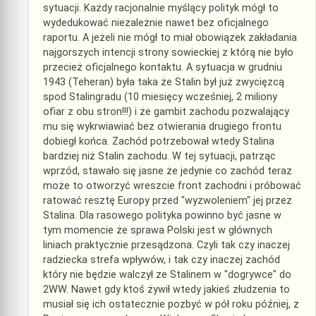
sytuacji. Każdy racjonalnie myślący polityk mógł to
wydedukować niezależnie nawet bez oficjalnego
raportu. A jeżeli nie mógł to miał obowiązek zakładania
najgorszych intencji strony sowieckiej z którą nie było
przecież oficjalnego kontaktu. A sytuacja w grudniu
1943 (Teheran) była taka że Stalin był już zwycięzcą
spod Stalingradu (10 miesięcy wcześniej, 2 miliony
ofiar z obu stron!!!) i że gambit zachodu pozwalający
mu się wykrwiawiać bez otwierania drugiego frontu
dobiegł końca. Zachód potrzebował wtedy Stalina
bardziej niż Stalin zachodu. W tej sytuacji, patrząc
wprzód, stawało się jasne że jedynie co zachód teraz
może to otworzyć wreszcie front zachodni i próbować
ratować resztę Europy przed "wyzwoleniem" jej przez
Stalina. Dla rasowego polityka powinno być jasne w
tym momencie że sprawa Polski jest w głównych
liniach praktycznie przesądzona. Czyli tak czy inaczej
radziecka strefa wpływów, i tak czy inaczej zachód
który nie będzie walczył ze Stalinem w "dogrywce" do
2WW. Nawet gdy ktoś żywił wtedy jakieś złudzenia to
musiał się ich ostatecznie pozbyć w pół roku później, z