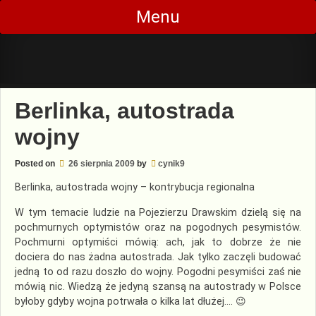
Skip
Menu
to
content
Berlinka, autostrada
wojny
Posted on
26 sierpnia 2009
by
cynik9
Berlinka, autostrada wojny – kontrybucja regionalna
W tym temacie ludzie na Pojezierzu Drawskim dzielą się na
pochmurnych optymistów oraz na pogodnych pesymistów.
Pochmurni optymiści mówią: ach, jak to dobrze że nie
dociera do nas żadna autostrada. Jak tylko zaczęli budować
jedną to od razu doszło do wojny. Pogodni pesymiści zaś nie
mówią nic. Wiedzą że jedyną szansą na autostrady w Polsce
byłoby gdyby wojna potrwała o kilka lat dłużej…. 😉