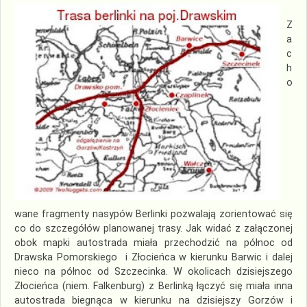
Z
a
c
h
o
wane fragmenty nasypów Berlinki pozwalają zorientować się
co do szczegółów planowanej trasy. Jak widać z załączonej
obok mapki autostrada miała przechodzić na północ od
Drawska Pomorskiego i Złocieńca w kierunku Barwic i dalej
nieco na północ od Szczecinka. W okolicach dzisiejszego
Złocieńca (niem. Falkenburg) z Berlinką łączyć się miała inna
autostrada biegnąca w kierunku na dzisiejszy Gorzów i