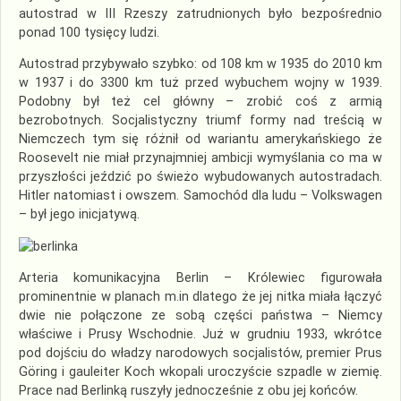
autostrad w III Rzeszy zatrudnionych było bezpośrednio
ponad 100 tysięcy ludzi.
Autostrad przybywało szybko: od 108 km w 1935 do 2010 km
w 1937 i do 3300 km tuż przed wybuchem wojny w 1939.
Podobny był też cel główny – zrobić coś z armią
bezrobotnych. Socjalistyczny triumf formy nad treścią w
Niemczech tym się różnił od wariantu amerykańskiego że
Roosevelt nie miał przynajmniej ambicji wymyślania co ma w
przyszłości jeździć po świeżo wybudowanych autostradach.
Hitler natomiast i owszem. Samochód dla ludu – Volkswagen
– był jego inicjatywą.
Arteria komunikacyjna Berlin – Królewiec figurowała
prominentnie w planach m.in dlatego że jej nitka miała łączyć
dwie nie połączone ze sobą części państwa – Niemcy
właściwe i Prusy Wschodnie. Już w grudniu 1933, wkrótce
pod dojściu do władzy narodowych socjalistów, premier Prus
Göring i gauleiter Koch wkopali uroczyście szpadle w ziemię.
Prace nad Berlinką ruszyły jednocześnie z obu jej końców.