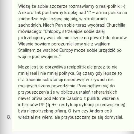
Widzę że sobie szczerze rozmawiamy o real-politik..;-)
A skoro tak postawmy kropkę nad "i" – armia polska na
zachodzie była liczącą się siłą, w strukturach
zachodnich. Niech Pan sobie teraz wyobrazi Churchilla
mówiacego: "Chłopcy, strzelajcie sobie dalej,
potrzebujemy was, ale nie liczcie na powrót do domów.
Własnie bowiem porozumielismy sie z wujkiem
Stalinem że wschód Europy może sobie urządzić po
wojnie pod swojemu."
Może jest to obrzydliwa realpolitik ale przez to nie
mniej real i nie mniej polityka. Są czasy gdy lepsze to
niż tracenie substancji narodowej w zrywach nie
mających szans powodzenia. Posunąłbym się do
przypuszczenia że w obliczu ustaleń teherańskich
nawet bitwa pod Monte Cassino z punktu widzenia
interesów RP (tj. +/- restytucji sytuacji przedwojennej)
była niepotrzebną ofiarą. O tym czy Anders coś
wiedział nie wiem, ale przypuszczam że się domyślał.