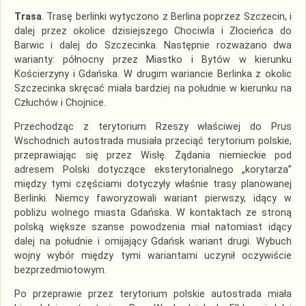
Trasa
. Trasę berlinki wytyczono z Berlina poprzez Szczecin, i
dalej przez okolice dzisiejszego Chociwla i Złocieńca do
Barwic i dalej do Szczecinka. Następnie rozważano dwa
warianty: północny przez Miastko i Bytów w kierunku
Kościerzyny i Gdańska. W drugim wariancie Berlinka z okolic
Szczecinka skręcać miała bardziej na południe w kierunku na
Człuchów i Chojnice.
Przechodząc z terytorium Rzeszy właściwej do Prus
Wschodnich autostrada musiała przeciąć terytorium polskie,
przeprawiając się przez Wisłę. Żądania niemieckie pod
adresem Polski dotyczące eksterytorialnego „korytarza”
między tymi częściami dotyczyły właśnie trasy planowanej
Berlinki. Niemcy faworyzowali wariant pierwszy, idący w
pobliżu wolnego miasta Gdańska. W kontaktach ze stroną
polską większe szanse powodzenia miał natomiast idący
dalej na południe i omijający Gdańsk wariant drugi. Wybuch
wojny wybór między tymi wariantami uczynił oczywiście
bezprzedmiotowym.
Po przeprawie przez terytorium polskie autostrada miała