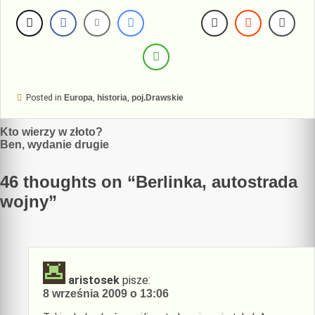
Posted in
Europa
,
historia
,
poj.Drawskie
Nawigacja
Kto wierzy w złoto?
Ben, wydanie drugie
wpisu
46 thoughts on “
Berlinka, autostrada
wojny
”
aristosek
pisze:
8 września 2009 o 13:06