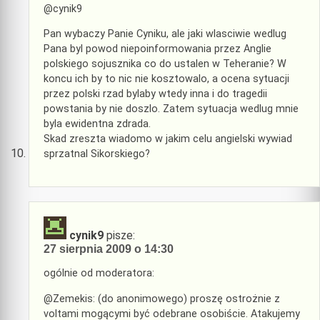
@cynik9
Pan wybaczy Panie Cyniku, ale jaki wlasciwie wedlug
Pana byl powod niepoinformowania przez Anglie
polskiego sojusznika co do ustalen w Teheranie? W
koncu ich by to nic nie kosztowalo, a ocena sytuacji
przez polski rzad bylaby wtedy inna i do tragedii
powstania by nie doszlo. Zatem sytuacja wedlug mnie
byla ewidentna zdrada.
Skad zreszta wiadomo w jakim celu angielski wywiad
sprzatnal Sikorskiego?
cynik9
pisze:
27 sierpnia 2009 o 14:30
ogólnie od moderatora:
@Zemekis: (do anonimowego) proszę ostrożnie z
voltami mogącymi być odebrane osobiście. Atakujemy