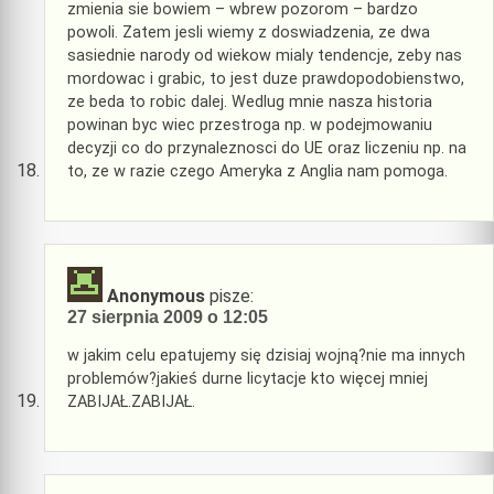
zmienia sie bowiem – wbrew pozorom – bardzo
powoli. Zatem jesli wiemy z doswiadzenia, ze dwa
sasiednie narody od wiekow mialy tendencje, zeby nas
mordowac i grabic, to jest duze prawdopodobienstwo,
ze beda to robic dalej. Wedlug mnie nasza historia
powinan byc wiec przestroga np. w podejmowaniu
decyzji co do przynaleznosci do UE oraz liczeniu np. na
to, ze w razie czego Ameryka z Anglia nam pomoga.
Anonymous
pisze:
27 sierpnia 2009 o 12:05
w jakim celu epatujemy się dzisiaj wojną?nie ma innych
problemów?jakieś durne licytacje kto więcej mniej
ZABIJAŁ.ZABIJAŁ.