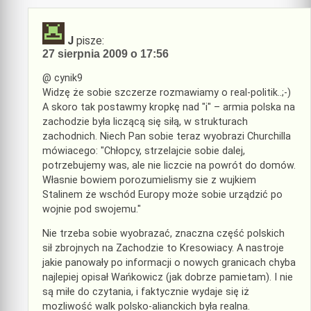
J
pisze:
27 sierpnia 2009 o 17:56
@ cynik9
Widzę że sobie szczerze rozmawiamy o real-politik..;-)
A skoro tak postawmy kropkę nad "i" – armia polska na
zachodzie była liczącą się siłą, w strukturach
zachodnich. Niech Pan sobie teraz wyobrazi Churchilla
mówiacego: "Chłopcy, strzelajcie sobie dalej,
potrzebujemy was, ale nie liczcie na powrót do domów.
Własnie bowiem porozumielismy sie z wujkiem
Stalinem że wschód Europy może sobie urządzić po
wojnie pod swojemu."
Nie trzeba sobie wyobrazać, znaczna część polskich
sił zbrojnych na Zachodzie to Kresowiacy. A nastroje
jakie panowały po informacji o nowych granicach chyba
najlepiej opisał Wańkowicz (jak dobrze pamietam). I nie
są miłe do czytania, i faktycznie wydaje się iż
mozliwość walk polsko-alianckich była realna.