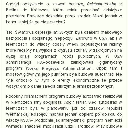
Chodzi oczywiście o sławną berlinkę,
Reichsautobahn
z
Berlina do Królewca, która miała przecinać dzisiejsze
pojezierze Drawskie dokładnie przez środek. Może jednak w
końcu lepiej że go nie przecina?
Tło
. Światowa depresja lat 30-tych była czasem masowego
bezrobocia i socjalnego niepokoju. Zarówno w USA jak i w
Niemczech do władzy doszły wtedy populistyczne reżimy
które recepty na wyjście z kryzysu szukały w zakrojonych na
dużą skalę programach robót publicznych. W USA
administracja F.D.Roosevelta zainicjowała gigantyczny
program
Works Progress Administration
. Obok tam i
mostów głównym jego punktem była budowa autostrad. Nie
tyle chodziło w tym o efekty ekonomiczne ile przede
wszystkim o danie zajęcia olbrzymiej armii bezrobotnych.
Podobny rozmachem program budowy autostrad realizował
w Niemczech inny socjalista, Adolf Hitler. Sieć autostrad w
Niemczech była w planowaniu już od czasów republiki
Weimarskiej. Rozpędu nabrała jednak dopiero po dojściu do
władzy NSDAP. Podobnie jak amerykański, program niemiecki
wymagał znacznej mobilizacji ludzi i środków. Przy budowie