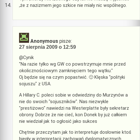
,że z nazizmem jego szkice nie miały nic wspólnego.
Anonymous
pisze:
27 sierpnia 2009 o 12:59
@Cynik
"Na razie tylko wg GW co powstrzymuje mnie przed
okolicznościowym zamknięciem tego wątku."
Oj będzie się na czym popastwić. 🙂 Klęska "polityki
sojuszu" z USA.
A Hillary C. poleci sobie w odwiedziny do Murzynów a
nie do swoich "sojuszników". Nas niezwykle
"prestiżowo" nawiedzi na Westerplatte były sekretarz
obrony. Dobrze że nie cieć, kon Donek by już całkiem
nie wiedział jak to ogłosić jako sukces
Chętnie przeczytam jak to interpretuje dosłownie ktoś
biegły w interpretacji zachowań dyplomatycznych.