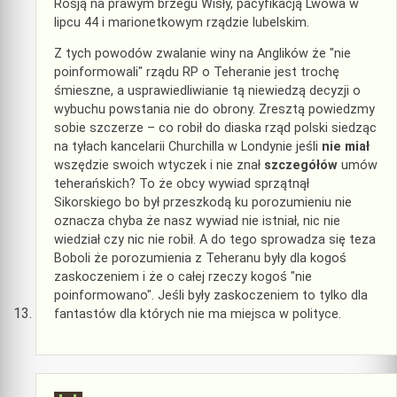
Rosją na prawym brzegu Wisły, pacyfikacją Lwowa w
lipcu 44 i marionetkowym rządzie lubelskim.
Z tych powodów zwalanie winy na Anglików że "nie
poinformowali" rządu RP o Teheranie jest trochę
śmieszne, a usprawiedliwianie tą niewiedzą decyzji o
wybuchu powstania nie do obrony. Zresztą powiedzmy
sobie szczerze – co robił do diaska rząd polski siedząc
na tyłach kancelarii Churchilla w Londynie jeśli
nie miał
wszędzie swoich wtyczek i nie znał
szczegółów
umów
teherańskich? To że obcy wywiad sprzątnął
Sikorskiego bo był przeszkodą ku porozumieniu nie
oznacza chyba że nasz wywiad nie istniał, nic nie
wiedział czy nic nie robił. A do tego sprowadza się teza
Boboli że porozumienia z Teheranu były dla kogoś
zaskoczeniem i że o całej rzeczy kogoś "nie
poinformowano". Jeśli były zaskoczeniem to tylko dla
fantastów dla których nie ma miejsca w polityce.