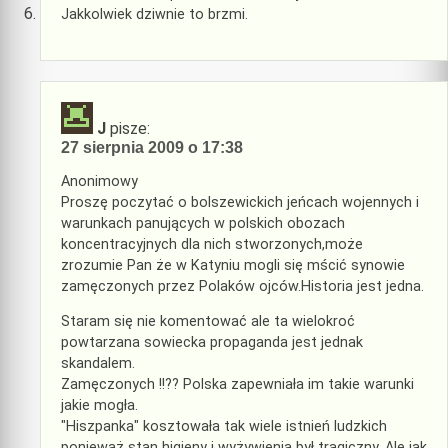
Jakkolwiek dziwnie to brzmi.
J
pisze:
27 sierpnia 2009 o 17:38
Anonimowy
Proszę poczytać o bolszewickich jeńcach wojennych i
warunkach panujących w polskich obozach
koncentracyjnych dla nich stworzonych,może
zrozumie Pan że w Katyniu mogli się mścić synowie
zamęczonych przez Polaków ojców.Historia jest jedna.
Staram się nie komentować ale ta wielokroć
powtarzana sowiecka propaganda jest jednak
skandalem.
Zamęczonych !!?? Polska zapewniała im takie warunki
jakie mogła.
"Hiszpanka" kosztowała tak wiele istnień ludzkich
ponieważ stan higieny i wyżywienia był tragiczny. Ale jak