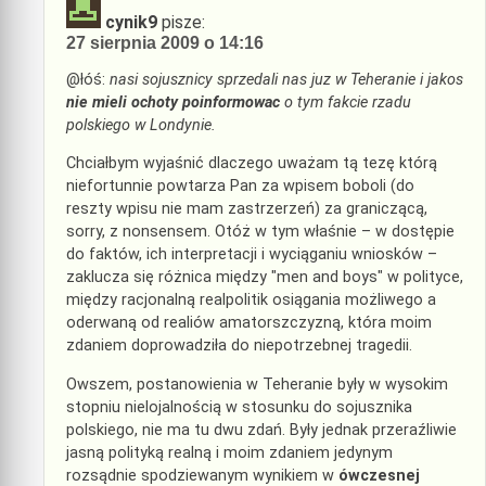
cynik9
pisze:
27 sierpnia 2009 o 14:16
@łóś:
nasi sojusznicy sprzedali nas juz w Teheranie i jakos
nie mieli ochoty poinformowac
o tym fakcie rzadu
polskiego w Londynie.
Chciałbym wyjaśnić dlaczego uważam tą tezę którą
niefortunnie powtarza Pan za wpisem boboli (do
reszty wpisu nie mam zastrzerzeń) za graniczącą,
sorry, z nonsensem. Otóż w tym właśnie – w dostępie
do faktów, ich interpretacji i wyciąganiu wniosków –
zaklucza się różnica między "men and boys" w polityce,
między racjonalną realpolitik osiągania możliwego a
oderwaną od realiów amatorszczyzną, która moim
zdaniem doprowadziła do niepotrzebnej tragedii.
Owszem, postanowienia w Teheranie były w wysokim
stopniu nielojalnością w stosunku do sojusznika
polskiego, nie ma tu dwu zdań. Były jednak przeraźliwie
jasną polityką realną i moim zdaniem jedynym
rozsądnie spodziewanym wynikiem w
ówczesnej