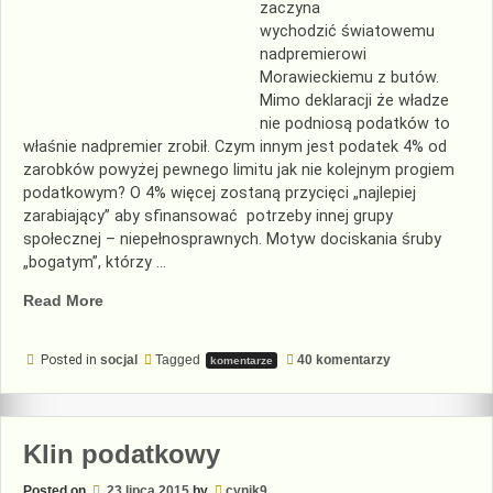
zaczyna
wychodzić światowemu
nadpremierowi
Morawieckiemu z butów.
Mimo deklaracji że władze
nie podniosą podatków to
właśnie nadpremier zrobił. Czym innym jest podatek 4% od
zarobków powyżej pewnego limitu jak nie kolejnym progiem
podatkowym? O 4% więcej zostaną przycięci „najlepiej
zarabiający” aby sfinansować potrzeby innej grupy
społecznej – niepełnosprawnych. Motyw dociskania śruby
„bogatym”, którzy …
„Polowanie
Read More
na
najbogatszych”
do
Posted in
socjal
Tagged
40 komentarzy
komentarze
Polowanie
na
najbogatszych
Klin podatkowy
Posted on
23 lipca 2015
by
cynik9