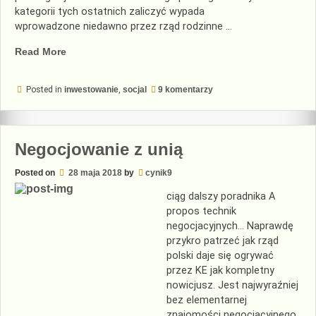
kategorii tych ostatnich zaliczyć wypada
wprowadzone niedawno przez rząd rodzinne …
„Rodzinne
Read More
Obligacje
Skarbowe”
do
Posted in
inwestowanie
,
socjal
9 komentarzy
Rodzinne
Obligacje
Skarbowe
Negocjowanie z unią
Posted on
28 maja 2018
by
cynik9
ciąg dalszy poradnika A
propos technik
negocjacyjnych… Naprawdę
przykro patrzeć jak rząd
polski daje się ogrywać
przez KE jak kompletny
nowicjusz. Jest najwyraźniej
bez elementarnej
znajomości negocjacyjnego