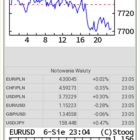
Notowania Waluty
4.30045
+0.02%
23:05
EUR/PLN
4.59273
-0.35%
23:05
CHF/PLN
3.73229
+0.30%
23:05
USD/PLN
1.15223
-0.28%
23:05
EUR/USD
1.34558
-0.06%
23:05
GBP/USD
158.448
+0.47%
23:05
USD/JPY