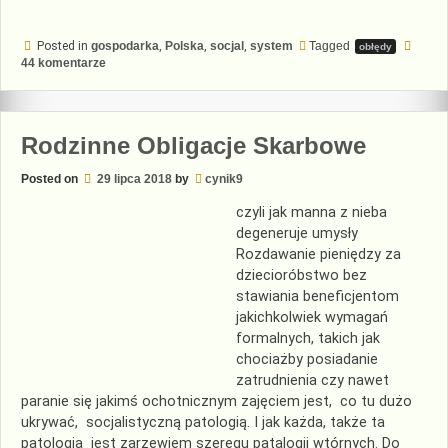
owoc
500+”
Posted in
gospodarka
,
Polska
,
socjal
,
system
Tagged
obłędy
do
44 komentarze
Zatruty
owoc
500+
Rodzinne Obligacje Skarbowe
Posted on
29 lipca 2018
by
cynik9
czyli jak manna z nieba
degeneruje umysły
Rozdawanie pieniędzy za
dziecioróbstwo bez
stawiania beneficjentom
jakichkolwiek wymagań
formalnych, takich jak
chociażby posiadanie
zatrudnienia czy nawet
paranie się jakimś ochotnicznym zajęciem jest, co tu dużo
ukrywać, socjalistyczną patologią. I jak każda, także ta
patologia jest zarzewiem szeregu patalogii wtórnych. Do