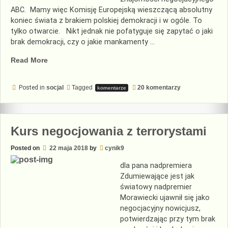
ABC. Mamy więc Komisję Europejską wieszczącą absolutny
koniec świata z brakiem polskiej demokracji i w ogóle. To
tylko otwarcie. Nikt jednak nie pofatyguje się zapytać o jaki
brak demokracji, czy o jakie mankamenty …
„Negocjowanie
Read More
z
unią”
do
Posted in
socjal
Tagged
20 komentarzy
komentarze
Negocjowanie
z
unią
Kurs negocjowania z terrorystami
Posted on
22 maja 2018
by
cynik9
dla pana nadpremiera
Zdumiewające jest jak
światowy nadpremier
Morawiecki ujawnił się jako
negocjacyjny nowicjusz,
potwierdzając przy tym brak