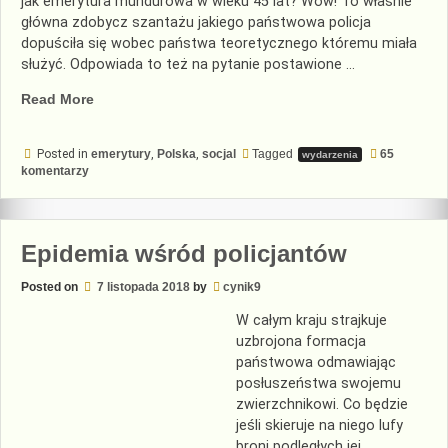
jak emerytura mundurowa w wieku 45 lat? Wow! To właśnie
główna zdobycz szantażu jakiego państwowa policja
dopuściła się wobec państwa teoretycznego któremu miała
służyć. Odpowiada to też na pytanie postawione …
„Ile
Read More
buntów
policji
Posted in
emerytury
,
Polska
,
socjal
Tagged
65
wydarzenia
wytrzyma
do
komentarzy
państwo
Ile
buntów
teoretyczne”
policji
wytrzyma
państwo
Epidemia wśród policjantów
teoretyczne
Posted on
7 listopada 2018
by
cynik9
W całym kraju strajkuje
uzbrojona formacja
państwowa odmawiając
posłuszeństwa swojemu
zwierzchnikowi. Co będzie
jeśli skieruje na niego lufy
broni podległych jej