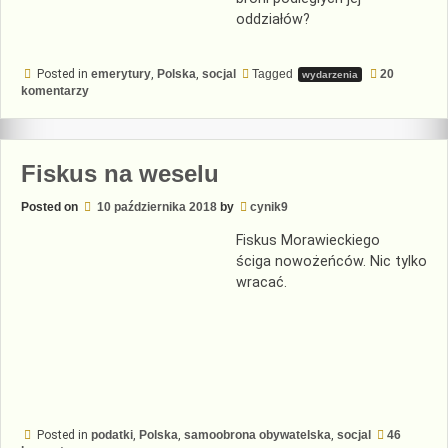
oddziałów?
Posted in
emerytury
,
Polska
,
socjal
Tagged
20
wydarzenia
do
komentarzy
Epidemia
wśród
policjantów
Fiskus na weselu
Posted on
10 października 2018
by
cynik9
Fiskus Morawieckiego
ściga nowożeńców. Nic tylko
wracać.
Posted in
podatki
,
Polska
,
samoobrona obywatelska
,
socjal
46