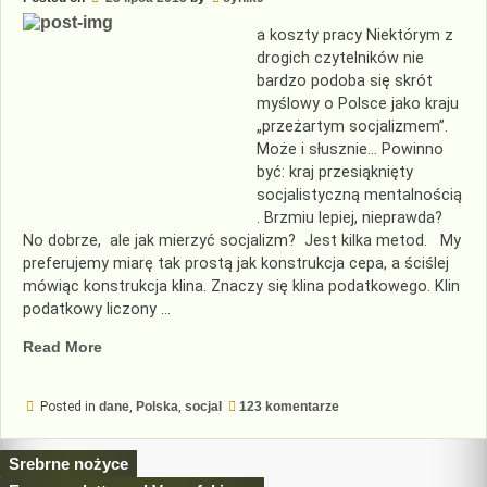
a koszty pracy Niektórym z
drogich czytelników nie
bardzo podoba się skrót
myślowy o Polsce jako kraju
„przeżartym socjalizmem”.
Może i słusznie… Powinno
być: kraj przesiąknięty
socjalistyczną mentalnością
. Brzmiu lepiej, nieprawda?
No dobrze, ale jak mierzyć socjalizm? Jest kilka metod. My
preferujemy miarę tak prostą jak konstrukcja cepa, a ściślej
mówiąc konstrukcja klina. Znaczy się klina podatkowego. Klin
podatkowy liczony …
„Klin
Read More
podatkowy”
do
Posted in
dane
,
Polska
,
socjal
123 komentarze
Klin
podatkowy
Nawigacja
Srebrne nożyce