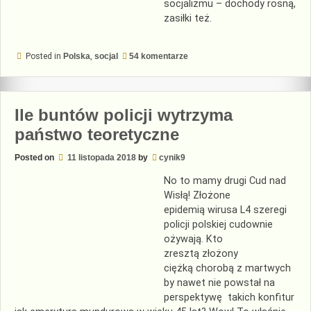
socjalizmu – dochody rosną,
zasiłki też.
do
Posted in
Polska
,
socjal
54 komentarze
Jak
utrzymywać
się
z
nieaktywności
Ile buntów policji wytrzyma
zawodowej
państwo teoretyczne
Posted on
11 listopada 2018
by
cynik9
No to mamy drugi Cud nad
Wisłą! Złożone
epidemią wirusa L4 szeregi
policji polskiej cudownie
ożywają. Kto
zresztą złożony
ciężką chorobą z martwych
by nawet nie powstał na
perspektywę takich konfitur