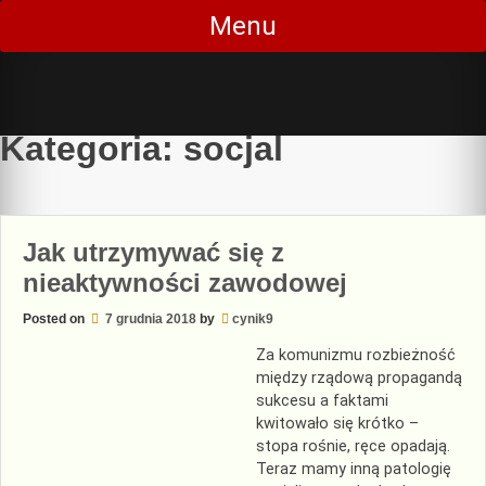
Skip
Menu
to
content
Kategoria:
socjal
Jak utrzymywać się z
nieaktywności zawodowej
Posted on
7 grudnia 2018
by
cynik9
Za komunizmu rozbieżność
między rządową propagandą
sukcesu a faktami
kwitowało się krótko –
stopa rośnie, ręce opadają.
Teraz mamy inną patologię