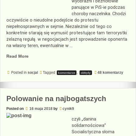
wyobraźni i bezhołowie
panujące w PiS-ie podczas
choroby naczelnika. Chodzi
oczywiście o nieudolne podejście do protestu
niepełnosprawnych w sejmie. Niezależnie od tego co
konkretnie starają się wymusić protestujące tam terrorystki
żelazną regułą w negocjacjach jest sprowadzenie oponenta
na własny teren, ewentualnie w …
„Kurs
Read More
negocjowania
z
do
Posted in
socjal
Tagged
,
48 komentarzy
komentarze
obłędy
terrorystami”
Kurs
negocj
z
terrory
Polowanie na najbogatszych
Posted on
16 maja 2018
by
cynik9
czyli „danina
solidarnościowa”
Socialistyczna słoma