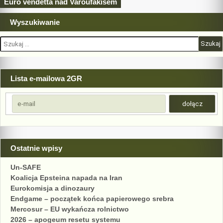
wpisu
Euro vendetta nad Varoufakisem
Wyszukiwanie
Szukaj:
Lista e-mailowa 2GR
Ostatnie wpisy
Un-SAFE
Koalicja Epsteina napada na Iran
Eurokomisja a dinozaury
Endgame – początek końca papierowego srebra
Mercosur – EU wykańcza rolnictwo
2026 – apogeum resetu systemu