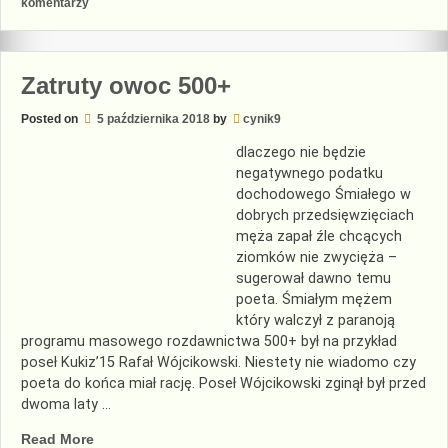
do
komentarzy
Fiskus
na
weselu
Zatruty owoc 500+
Posted on
5 października 2018
by
cynik9
dlaczego nie będzie
negatywnego podatku
dochodowego Śmiałego w
dobrych przedsięwzięciach
męża zapał źle chcących
ziomków nie zwycięża –
sugerował dawno temu
poeta. Śmiałym mężem
który walczył z paranoją
programu masowego rozdawnictwa 500+ był na przykład
poseł Kukiz’15 Rafał Wójcikowski. Niestety nie wiadomo czy
poeta do końca miał rację. Poseł Wójcikowski zginął był przed
dwoma laty …
„Zatruty
Read More