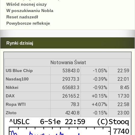
Wśród nocnej ciszy
W poszukiwaniu Nobla
Reset nadszedł
Powyborcze refleksje
Rynki dzisiaj
Notowania Świat
53843.0
-1.05%
22:59
US Blue Chip
29373.3
-0.39%
22:01
Nasdaq100
65683.3
-0.93%
8:45
Nikkei
26165.2
+0.15%
17:30
DAX
78.3
+4.07%
22:58
Ropa WTI
4240.8
-0.15%
23:00
Złoto