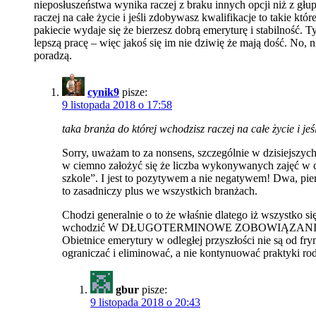
nieposłuszeństwa wynika raczej z braku innych opcji niż z głup
raczej na całe życie i jeśli zdobywasz kwalifikacje to takie k
pakiecie wydaje się że bierzesz dobrą emeryturę i stabilność. Ty
lepszą pracę – więc jakoś się im nie dziwię że mają dość. No, 
poradzą.
cynik9
pisze:
9 listopada 2018 o 17:58
taka branża do której wchodzisz raczej na całe życie i je
Sorry, uważam to za nonsens, szczególnie w dzisiejszych
w ciemno założyć się że liczba wykonywanych zajęć w 
szkole”. I jest to pozytywem a nie negatywem! Dwa, pier
to zasadniczy plus we wszystkich branżach.
Chodzi generalnie o to że właśnie dlatego iż wszystko s
wchodzić W DŁUGOTERMINOWE ZOBOWIĄZANIA bo ich wa
Obietnice emerytury w odległej przyszłości nie są od 
ograniczać i eliminować, a nie kontynuować praktyki ro
gbur
pisze:
9 listopada 2018 o 20:43