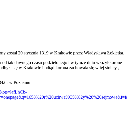
lony został 20 stycznia 1319 w Krakowie przez Władysława Łokietka.
wa od tak dawnego czasu podzielonego i w tymże dniu włożył koronę
dbyła się w Krakowie i odtąd korona zachowała się w tej stolicy ,
842 r w Poznaniu
ots=lafLhCb-
nepage&q=1658%20r%20uchwa%C5%82y%20%20sejmowa&f=fa