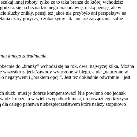
zukaj innej roboty, tylko że to taka branża do której wchodzisz
– godzisz się na beznadziejnego pracodawcę, niską pensję, ale w
kcie służby znikły, pensji też jakoś nie przybyło ani perspektyw na
elania czary goryczy, i zobaczymy jak janusze zarządzania sobie
aniu innego zatrudnienia.
k obecnie do „branży” wchodzi się na rok, dwa, najwyżej kilka. Można
ie wszystko zajęcia/zawody wyuczone w biegu, a nie „nauczone w
o negatywem i „brakiem opcji”. Jest też dokładnie odwrotnie – jest
innych służb, musi je dobrze kompensować! Nie powinno ono jednak
zić może, a w wielu wypadkach musi, do poważnego kryzysu.
ą dla całego państwa niebezpieczeństwem które należy stopniowo