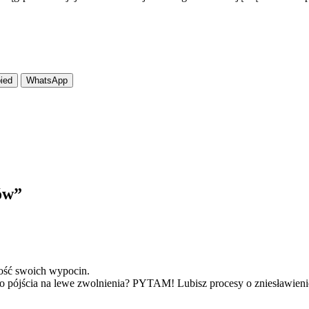
ied
WhatsApp
ów
”
ość swoich wypocin.
ójścia na lewe zwolnienia? PYTAM! Lubisz procesy o zniesławienie f