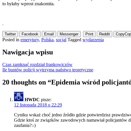
to byłaby wprost znakomita.
.
Twitter
Facebook
Email
Messenger
Print
Reddit
Copy
Cop
Posted in
emerytury
,
Polska
,
socjal
Tagged
wydarzenia
Nawigacja wpisu
Czas zamknąć rozdział frankowiczów
Ile buntów policji wytrzyma państwo teoretyczne
20 thoughts on “
Epidemia wśród policjant
HWDC
pisze:
12 listopada 2018 o 22:29
Cyniku wskaż choć jedno źródło gdzie potwierdzisz prawdziw
Gdzie ktoś ze związków zawodowych namawiał policjantów do p
zaufania?:-)