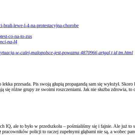
i-brali-lewe-l-4-na-protestacyjna-chorobe
test-co-na-to-zus
nci-na-l4
-sytuacja-w-calej-malopolsce-jest-powazna,4870966,artgal,t,id,tm.html
lekka przesada. Pis swoją głupią propagandą sam się wyłożył. Skoro ka
ą się różne grupy ze swoimi roszczeniami. Jak nie służba zdrowia, to ce
ich IQ, ale to było w przedszkolu – pośmialiśmy się i fajnie. Ale już
IQ pracowników policji to raczej zupełnymi głąbami nie są, a wobec p