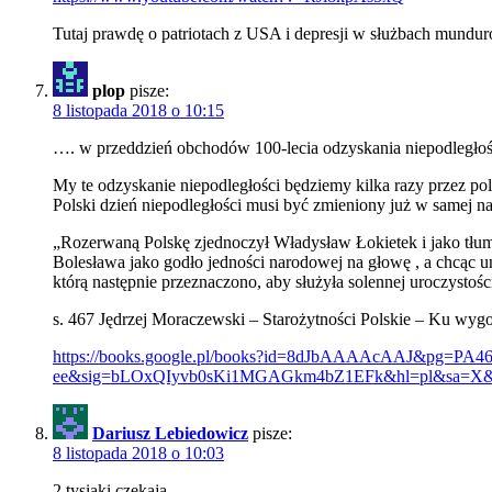
Tutaj prawdę o patriotach z USA i depresji w służbach mundu
plop
pisze:
8 listopada 2018 o 10:15
…. w przeddzień obchodów 100-lecia odzyskania niepodległoś
My te odzyskanie niepodległości będziemy kilka razy przez pol
Polski dzień niepodległości musi być zmieniony już w samej 
„Rozerwaną Polskę zjednoczył Władysław Łokietek i jako tłum
Bolesława jako godło jedności narodowej na głowę , a chcąc un
którą następnie przeznaczono, aby służyła solennej uroczystoś
s. 467 Jędrzej Moraczewski – Starożytności Polskie – Ku wy
https://books.google.pl/books?id=8dJbAAAAcAAJ&pg=P
ee&sig=bLOxQIyvb0sKi1MGAGkm4bZ1EFk&hl=pl&sa=
Dariusz Lebiedowicz
pisze:
8 listopada 2018 o 10:03
2 tysiaki czekają.