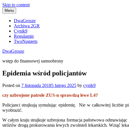
Skip to content
Menu
DwaGrosze
Archiwa 2GR
Cynik9
Regulamin
TwoNuggets
DwaGrosze
wstęp do finansowej samoobrony
Epidemia wśród policjantów
Posted on
7 listopada 2018
5 lutego 2025
by
cynik9
czy uzbrojone patrole ZUS-u sprawdzą lewe L4?
Policjanci strajkują symulując epidemię. Nie w całkowitej liczbi
wyobrazić.
W całym kraju strajkuje uzbrojona formacja państwowa odmawiając 
stróżów drogą prokurowania lewych zwolnień lekarskich. Wziąć lekar