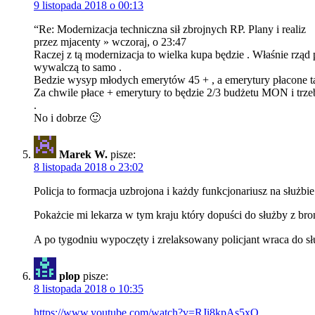
9 listopada 2018 o 00:13
“Re: Modernizacja techniczna sił zbrojnych RP. Plany i realiz
przez mjacenty » wczoraj, o 23:47
Raczej z tą modernizacja to wielka kupa będzie . Właśnie rząd
wywalczą to samo .
Bedzie wysyp młodych emerytów 45 + , a emerytury płacone ta
Za chwile płace + emerytury to będzie 2/3 budżetu MON i trzeb
.
No i dobrze 🙂
Marek W.
pisze:
8 listopada 2018 o 23:02
Policja to formacja uzbrojona i każdy funkcjonariusz na służb
Pokażcie mi lekarza w tym kraju który dopuści do służby z br
A po tygodniu wypoczęty i zrelaksowany policjant wraca do sł
plop
pisze:
8 listopada 2018 o 10:35
https://www.youtube.com/watch?v=RJi8kpAs5xQ