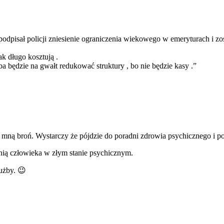
 podpisał policji zniesienie ograniczenia wiekowego w emeryturach i z
k długo kosztują .
a będzie na gwałt redukować struktury , bo nie będzie kasy .”
ie mną broń. Wystarczy że pójdzie do poradni zdrowia psychicznego i p
onią człowieka w złym stanie psychicznym.
użby. 😉