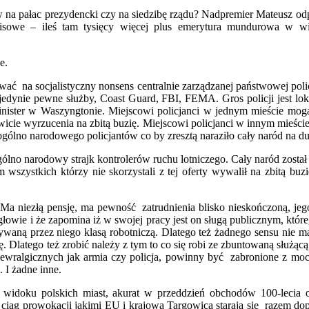
łów na pałac prezydencki czy na siedzibę rządu? Nadpremier Mateusz o
sowe – ileś tam tysięcy więcej plus emerytura mundurowa w wi
e.
na socjalistyczny nonsens centralnie zarządzanej państwowej policji.
jedynie pewne służby, Coast Guard, FBI, FEMA. Gros policji jest lok
 minister w Waszyngtonie. Miejscowi policjanci w jednym mieście mog
wicie wyrzucenia na zbitą buzię. Miejscowi policjanci w innym mieści
 ogólno narodowego policjantów co by zresztą naraziło cały naród na d
gólno narodowy strajk kontrolerów ruchu lotniczego. Cały naród został 
wszystkich którzy nie skorzystali z tej oferty wywalił na zbitą bu
Ma niezłą pensję, ma pewność zatrudnienia blisko nieskończoną, jeg
owie i że zapomina iż w swojej pracy jest on sługą publicznym, którego
tywaną przez niego klasą robotniczą. Dlatego też żadnego sensu nie m
ę. Dlatego też zrobić należy z tym to co się robi ze zbuntowaną służą
ralgicznych jak armia czy policja, powinny być zabronione z mocy 
 I żadne inne.
 z widoku polskich miast, akurat w przeddzień obchodów 100-lecia o
w ciąg prowokacji jakimi EU i krajowa Targowica starają się razem 