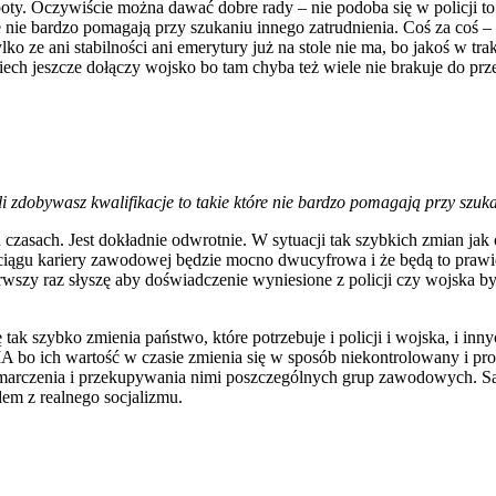
oty. Oczywiście można dawać dobre rady – nie podoba się w policji to s
tóre nie bardzo pomagają przy szukaniu innego zatrudnienia. Coś za coś 
lko ze ani stabilności ani emerytury już na stole nie ma, bo jakoś w tra
niech jeszcze dołączy wojsko bo tam chyba też wiele nie brakuje do prz
śli zdobywasz kwalifikacje to takie które nie bardzo pomagają przy szuk
 czasach. Jest dokładnie odwrotnie. W sytuacji tak szybkich zmian ja
ciągu kariery zawodowej będzie mocno dwucyfrowa i że będą to praw
wszy raz słyszę aby doświadczenie wyniesione z policji czy wojska był
ię tak szybko zmienia państwo, które potrzebuje i policji i wojska, i 
rtość w czasie zmienia się w sposób niekontrolowany i prowad
frymarczenia i przekupywania nimi poszczególnych grup zawodowych. S
dem z realnego socjalizmu.