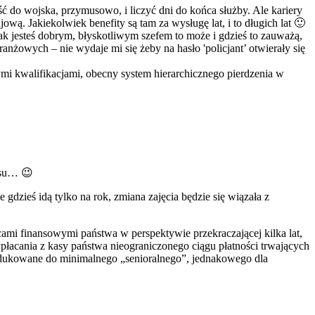
ść do wojska, przymusowo, i liczyć dni do końca służby. Ale kariery
jową. Jakiekolwiek benefity są tam za wysługę lat, i to długich lat 🙂
jak jesteś dobrym, błyskotliwym szefem to może i gdzieś to zauważą,
anżowych – nie wydaje mi się żeby na hasło 'policjant’ otwierały się
ymi kwalifikacjami, obecny system hierarchicznego pierdzenia w
ensu… 😉
dzieś idą tylko na rok, zmiana zajęcia będzie się wiązała z
ami finansowymi państwa w perspektywie przekraczającej kilka lat,
płacania z kasy państwa nieograniczonego ciągu płatności trwających
redukowane do minimalnego „senioralnego”, jednakowego dla