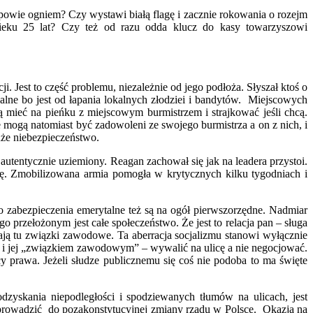
dpowie ogniem? Czy wystawi białą flagę i zacznie rokowania o rozejm
eku 25 lat? Czy też od razu odda klucz do kasy towarzyszowi
 Jest to część problemu, niezależnie od jego podłoża. Słyszał ktoś o
alne bo jest od łapania lokalnych złodziei i bandytów. Miejscowych
ą mieć na pieńku z miejscowym burmistrzem i strajkować jeśli chcą.
e mogą natomiast być zadowoleni ze swojego burmistrza a on z nich, i
uże niebezpieczeństwo.
autentycznie uziemiony. Reagan zachował się jak na leadera przystoi.
zię. Zmobilizowana armia pomogła w krytycznych kilku tygodniach i
o zabezpieczenia emerytalne też są na ogół pierwszorzędne. Nadmiar
 przełożonym jest całe społeczeństwo. Że jest to relacja pan – sługa
ają tu związki zawodowe. Ta aberracja socjalizmu stanowi wyłącznie
cą i jej „związkiem zawodowym” – wywalić na ulicę a nie negocjować.
prawa. Jeżeli słudze publicznemu się coś nie podoba to ma święte
dzyskania niepodległości i spodziewanych tłumów na ulicach, jest
doprowadzić do pozakonstytucyjnej zmiany rządu w Polsce. Okazja na