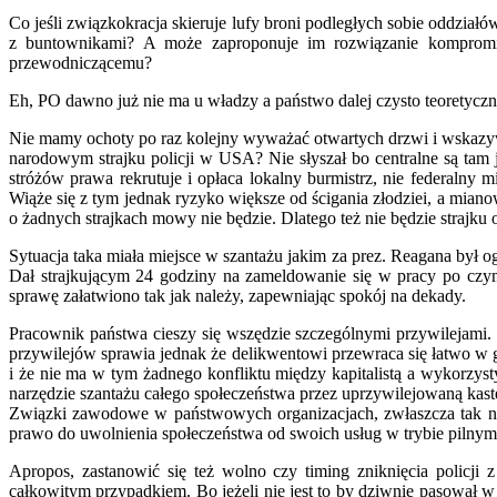
Co jeśli związkokracja skieruje lufy broni podległych sobie oddzia
z buntownikami? A może zaproponuje im rozwiązanie kompromi
przewodniczącemu?
Eh, PO dawno już nie ma u władzy a państwo dalej czysto teoretyczn
Nie mamy ochoty po raz kolejny wyważać otwartych drzwi i wskazywać 
narodowym strajku policji w USA? Nie słyszał bo centralne są tam 
stróżów prawa rekrutuje i opłaca lokalny burmistrz, nie federalny
Wiąże się z tym jednak ryzyko większe od ścigania złodziei, a miano
o żadnych strajkach mowy nie będzie. Dlatego też nie będzie strajku
Sytuacja taka miała miejsce w szantażu jakim za prez. Reagana był o
Dał strajkującym 24 godziny na zameldowanie się w pracy po czym 
sprawę załatwiono tak jak należy, zapewniając spokój na dekady.
Pracownik państwa cieszy się wszędzie szczególnymi przywilejami. 
przywilejów sprawia jednak że delikwentowi przewraca się łatwo w gł
i że nie ma w tym żadnego konfliktu między kapitalistą a wykorzys
narzędzie szantażu całego społeczeństwa przez uprzywilejowaną kast
Związki zawodowe w państwowych organizacjach, zwłaszcza tak new
prawo do uwolnienia społeczeństwa od swoich usług w trybie pilnym.
Apropos, zastanowić się też wolno czy timing zniknięcia policji
całkowitym przypadkiem. Bo jeżeli nie jest to by dziwnie pasował 