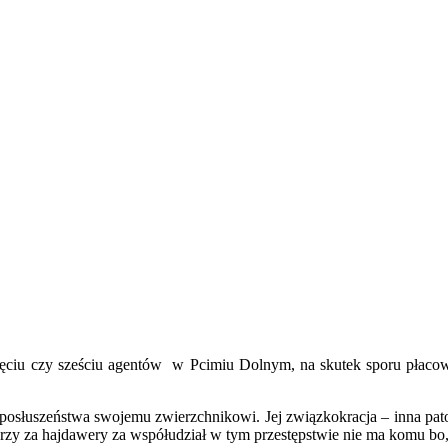
e pięciu czy sześciu agentów w Pcimiu Dolnym, na skutek sporu pła
posłuszeństwa swojemu zwierzchnikowi. Jej związkokracja – inna pat
zy za hajdawery za współudział w tym przestępstwie nie ma komu bo, n