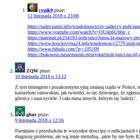
cynik9
pisze:
12 listopada 2018 o 23:08
https://sadeczanin.info/wiadomosci/czy-sadeccy-policjanc
https://www.youtube.com/watch?v=QU4p6Ubbp_c
https://natemat.pl/254193,policjanci-biora-l4-masowy-pro
https://www.koscierzyna24.info/wiadomosci/2779,policja
https://www.bibula.com/?p=105199
https://bukowno.naszemiasto.pl/artykul/policjanci-na-l4
ZQW
pisze:
10 listopada 2018 o 13:12
Z tym timingiem i pozakonstytucyjną zmianą rządu w Polsce, to 
karuzelom vatowskim, jak twierdzi, to nic dziwnego, że zgłaszaj
górnicy i nauczyciele. I cała masa innych, którym się 'należy’.
gbur
pisze:
9 listopada 2018 o 12:16
Pamiętam z przedszkola te wszystkie dowcipy o milicjantach i 
diagnozę problemu, ale wg mnie nietrafną.. jakie by nie było 