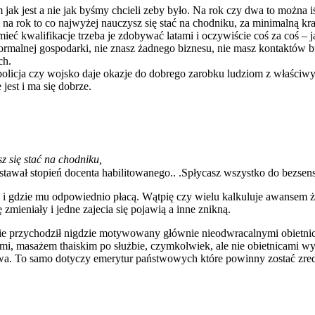
jak jest a nie jak byśmy chcieli zeby było. Na rok czy dwa to można i
i na rok to co najwyżej nauczysz się stać na chodniku, za minimalną kra
eć kwalifikacje trzeba je zdobywać latami i oczywiście coś za coś – 
normalnej gospodarki, nie znasz żadnego biznesu, nie masz kontaktów br
ch.
 policja czy wojsko daje okazje do dobrego zarobku ludziom z właściw
 jest i ma się dobrze.
sz się stać na chodniku,
 dostawał stopień docenta habilitowanego.. .Spłycasz wszystko do bezs
i gdzie mu odpowiednio płacą. Wątpię czy wielu kalkuluje awansem że g
zmieniały i jedne zajecia się pojawią a inne znikną.
nie przychodził nigdzie motywowany głównie nieodwracalnymi obietnic
i, masażem thaiskim po służbie, czymkolwiek, ale nie obietnicami wy
ństwa. To samo dotyczy emerytur państwowych które powinny zostać z