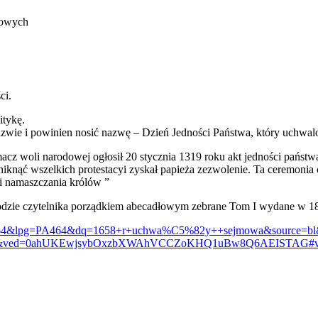
rowych
ci.
itykę.
nazwie i powinien nosić nazwę – Dzień Jedności Państwa, który uchwa
acz woli narodowej ogłosił 20 stycznia 1319 roku akt jedności państ
iknąć wszelkich protestacyi zyskał papieża zezwolenie. Ta ceremonia o
ci namaszczania królów ”
godzie czytelnika porządkiem abecadłowym zebrane Tom I wydane w 1
A464&lpg=PA464&dq=1658+r+uchwa%C5%82y++sejmowa&source=bl&
X&ved=0ahUKEwjsybOxzbXWAhVCCZoKHQ1uBw8Q6AEISTAG#v=o