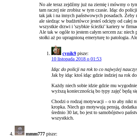
No ale teraz zejdźmy już na ziemię i mówmy o tym 
tam raczej nie zrobisz w tym czasie. Idąc do policj
tak jak i na innych państwowych posadach. Żeby mi
ale siedząc w budżetówce jesteś odcięty od całej 
wszystkie drzwi i 'szybkie ścieżki’ kariery w firma
Ale tak w ogóle to jestem całym sercem za: niech
stołki aż po upragnioną emeryturę to patologia. Ale
cynik9
pisze:
10 listopada 2018 o 01:53
Idąc do policji na rok to co najwyżej nauczy
Jak by idąc ktoś idąc gdzie indziej na rok
Każdy niech sobie idzie gdzie mu wygodnie 
wyższą koniecznością bo typy zajęć będą się 
Chodzi o rodzaj motywacji – o to aby nikt 
kropka. Niech go motywują pensją, dodatkam
średnio 30 lat, bo jest to samobójstwo pa
wszystkich.
mmm777
pisze: