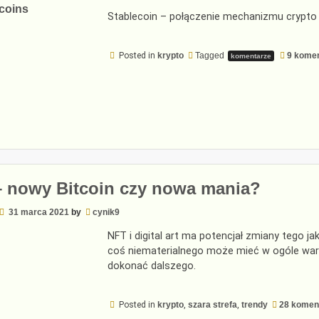
Stablecoin – połączenie mechanizmu crypto w
Posted in
krypto
Tagged
9 kome
komentarze
 nowy Bitcoin czy nowa mania?
31 marca 2021
by
cynik9
NFT i digital art ma potencjał zmiany tego 
coś niematerialnego może mieć w ogóle war
dokonać dalszego.
Posted in
krypto
,
szara strefa
,
trendy
28 komen