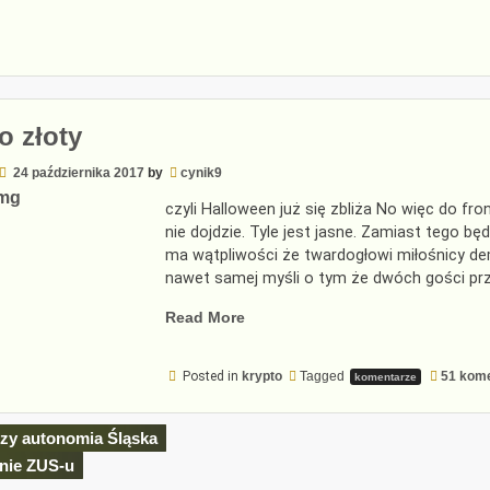
o złoty
24 października 2017
by
cynik9
czyli Halloween już się zbliża No więc do fr
nie dojdzie. Tyle jest jasne. Zamiast tego b
ma wątpliwości że twardogłowi miłośnicy dem
nawet samej myśli o tym że dwóch gości pr
„Krypto
Read More
złoty”
Posted in
krypto
Tagged
51 kom
komentarze
cja
zy autonomia Śląska
nie ZUS-u