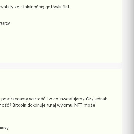
aluty ze stabilnością gotówki fiat.
do
ntarzy
Stablecoins
i
crypto
jak postrzegamy wartość i w co inwestujemy. Czy jednak
tość? Bitcoin dokonuje tutaj wyłomu. NFT może
do
tarzy
NFT