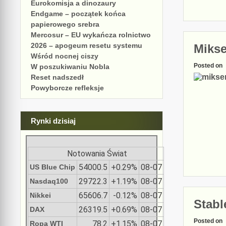
Eurokomisja a dinozaury
Endgame – początek końca
papierowego srebra
Mercosur – EU wykańcza rolnictwo
2026 – apogeum resetu systemu
Mikse
Wśród nocnej ciszy
Posted on
W poszukiwaniu Nobla
Reset nadszedł
Powyborcze refleksje
Rynki dzisiaj
Notowania Świat
54000.5
+0.29%
08-07
US Blue Chip
29722.3
+1.19%
08-07
Nasdaq100
65606.7
-0.12%
08-07
Nikkei
Stabl
26319.5
+0.69%
08-07
DAX
Posted on
78.2
+1.15%
08-07
Ropa WTI