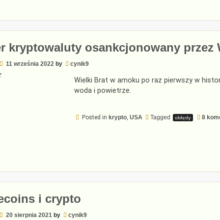
r kryptowaluty osankcjonowany przez 
11 września 2022
by
cynik9
Wielki Brat w amoku po raz pierwszy w histo
woda i powietrze.
Posted in
krypto
,
USA
Tagged
8 kom
obłędy
ecoins i crypto
20 sierpnia 2021
by
cynik9