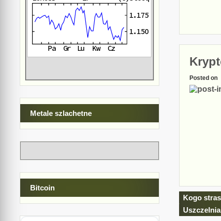
Krypt
Posted on
Metale szlachetne
Bitcoin
Nawiga
Kogo stras
wpisu
Uszczelnia