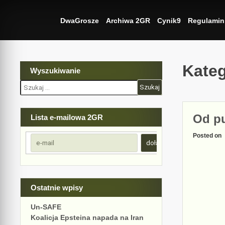
Skip
to
DwaGrosze
Archiwa 2GR
Cynik9
Regulamin
content
Kateg
Wyszukiwanie
Szukaj:
Od pu
Lista e-mailowa 2GR
Posted on
Ostatnie wpisy
Un-SAFE
Koalicja Epsteina napada na Iran