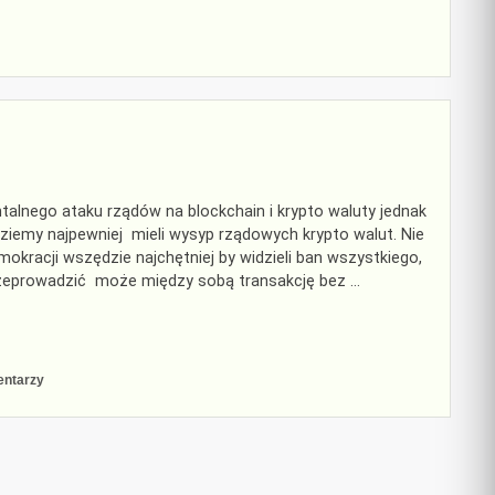
–
nowy
Bitcoin
czy
nowa
mania?
ontalnego ataku rządów na blockchain i krypto waluty jednak
ędziemy najpewniej mieli wysyp rządowych krypto walut. Nie
okracji wszędzie najchętniej by widzieli ban wszystkiego,
zeprowadzić może między sobą transakcję bez …
do
entarzy
Krypto
złoty