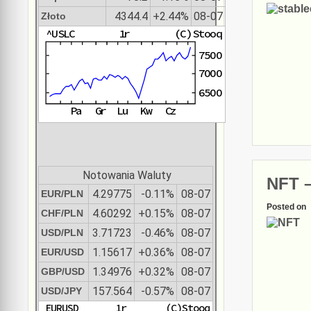
4344.4
+2.44%
08-07
Złoto
Notowania Waluty
NFT –
4.29775
-0.11%
08-07
EUR/PLN
Posted on
4.60292
+0.15%
08-07
CHF/PLN
3.71723
-0.46%
08-07
USD/PLN
1.15617
+0.36%
08-07
EUR/USD
1.34976
+0.32%
08-07
GBP/USD
157.564
-0.57%
08-07
USD/JPY