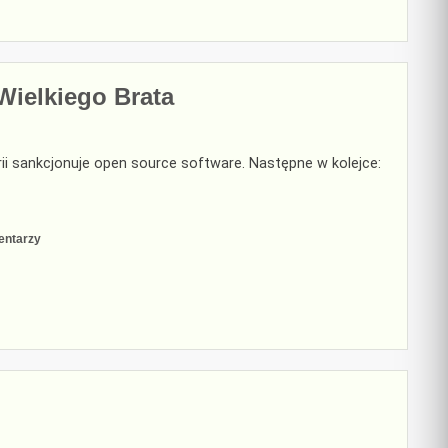
z
powrotem
Wielkiego Brata
rii sankcjonuje open source software. Następne w kolejce:
do
entarzy
Mikser
kryptowaluty
osankcjonowany
przez
Wielkiego
Brata