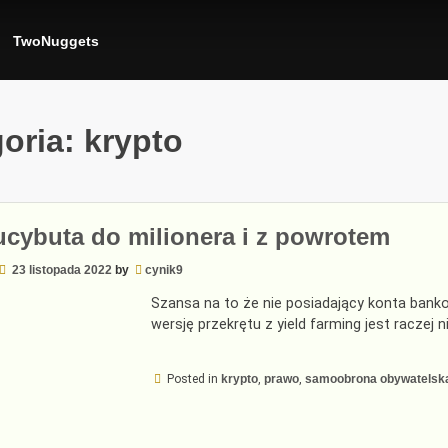
TwoNuggets
oria:
krypto
cybuta do milionera i z powrotem
23 listopada 2022
by
cynik9
Szansa na to że nie posiadający konta bank
wersję przekrętu z yield farming jest raczej n
Posted in
krypto
,
prawo
,
samoobrona obywatelsk