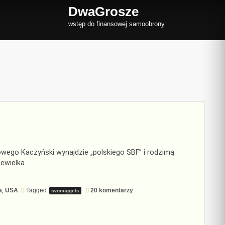
DwaGrosze
wstęp do finansowej samoobrony
owego Kaczyński wynajdzie „polskiego SBF” i rodzimą
iewielka
do
a
,
USA
Tagged
20 komentarzy
twonuggets
Od
pucybuta
do
milionera
i