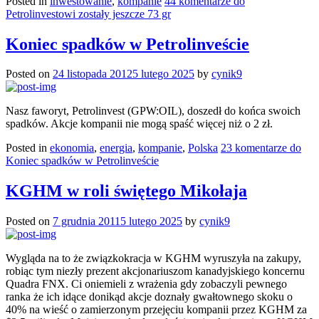
Posted in
inwestowanie
,
kompanie
44 komentarze
do
Petrolinvestowi zostały jeszcze 73 gr
Koniec spadków w Petrolinveście
Posted on
24 listopada 2012
5 lutego 2025
by
cynik9
Nasz faworyt, Petrolinvest (GPW:OIL), doszedł do końca swoich
spadków. Akcje kompanii nie mogą spaść więcej niż o 2 zł.
Posted in
ekonomia
,
energia
,
kompanie
,
Polska
23 komentarze
do
Koniec spadków w Petrolinveście
KGHM w roli świętego Mikołaja
Posted on
7 grudnia 2011
5 lutego 2025
by
cynik9
Wygląda na to że związkokracja w KGHM wyruszyła na zakupy,
robiąc tym niezły prezent akcjonariuszom kanadyjskiego koncernu
Quadra FNX. Ci oniemieli z wrażenia gdy zobaczyli pewnego
ranka że ich idące donikąd akcje doznały gwałtownego skoku o
40% na wieść o zamierzonym przejęciu kompanii przez KGHM za