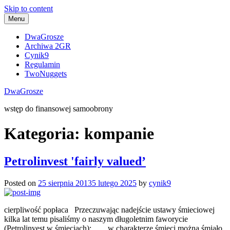
Skip to content
Menu
DwaGrosze
Archiwa 2GR
Cynik9
Regulamin
TwoNuggets
DwaGrosze
wstęp do finansowej samoobrony
Kategoria:
kompanie
Petrolinvest 'fairly valued’
Posted on
25 sierpnia 2013
5 lutego 2025
by
cynik9
cierpliwość popłaca Przeczuwając nadejście ustawy śmieciowej
kilka lat temu pisaliśmy o naszym długoletnim faworycie
(Petrolinvest w śmieciach): … w charakterze śmieci można śmiało