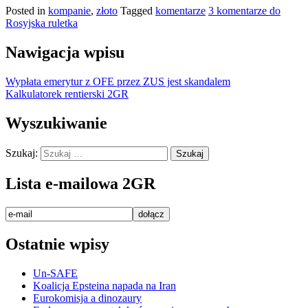
Posted in
kompanie
,
złoto
Tagged
komentarze
3 komentarze
do
Rosyjska ruletka
Nawigacja wpisu
Wypłata emerytur z OFE przez ZUS jest skandalem
Kalkulatorek rentierski 2GR
Wyszukiwanie
Szukaj:
Lista e-mailowa 2GR
Ostatnie wpisy
Un-SAFE
Koalicja Epsteina napada na Iran
Eurokomisja a dinozaury