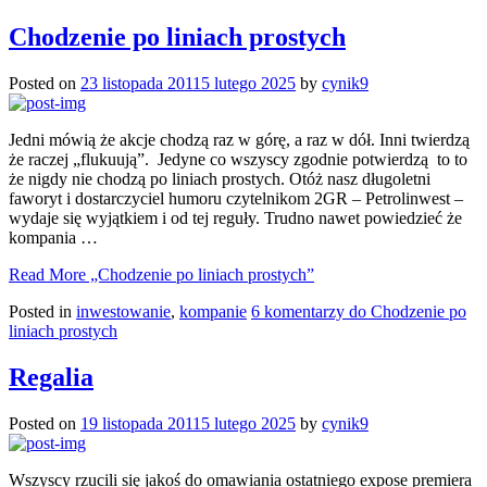
Chodzenie po liniach prostych
Posted on
23 listopada 2011
5 lutego 2025
by
cynik9
Jedni mówią że akcje chodzą raz w górę, a raz w dół. Inni twierdzą
że raczej „flukuują”. Jedyne co wszyscy zgodnie potwierdzą to to
że nigdy nie chodzą po liniach prostych. Otóż nasz długoletni
faworyt i dostarczyciel humoru czytelnikom 2GR – Petrolinwest –
wydaje się wyjątkiem i od tej reguły. Trudno nawet powiedzieć że
kompania …
Read More
„Chodzenie po liniach prostych”
Posted in
inwestowanie
,
kompanie
6 komentarzy
do Chodzenie po
liniach prostych
Regalia
Posted on
19 listopada 2011
5 lutego 2025
by
cynik9
Wszyscy rzucili się jakoś do omawiania ostatniego expose premiera