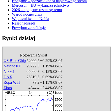
Endgame – początek końca papierowego srebra
Mercosur – EU wykańcza rolnictwo
2026 – apogeum resetu systemu
Wśród nocnej ciszy
W poszukiwaniu Nobla
Reset nadszedł
Powyborcze refleksje
Rynki dzisiaj
Notowania Świat
US Blue Chip
54000.5
+0.29%
08-07
Nasdaq100
29722.3
+1.19%
08-07
Nikkei
65606.7
-0.12%
08-07
DAX
26319.5
+0.69%
08-07
Ropa WTI
78.2
+1.15%
08-07
Złoto
4344.4
+2.44%
08-07