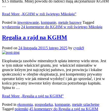
$3.5 miliarda. Mniej powodu do radości mają akcjonariusze KGHM
…
Read More
„KGHM w roli świętego Mikołaja”
Posted in
inwestowanie
,
kompanie
,
metale bazowe
Tagged
wydarzenia
24 komentarze
do KGHM w roli świętego Mikołaja
Regalia a rajd na KGHM
Posted on
24 listopada 2011
5 lutego 2025
by
cynik9
Eksploatacja zasobów mineralnych splata interesy wielu stron. Jest
w tym miksie właściciel gruntu, jest właściciel minerałów w
gruncie którym jest najczęściej państwo, jest prowincja i lokalne
społeczności w obrębie eksploatacji, jest kompetentny prywatny
operator który wie jak minerał wydobyć i jak go sprzedać, i jest w
końcu prywatny inwestor który dostarcza potrzebnego kapitału.
Spina to …
Read More
„Regalia a rajd na KGHM”
Posted in
ekonomia
,
gospodarka
,
kompanie
,
metale szlachetne
Tagged
polemiki
45 komentarzy
do Regalia a rajd na KGHM