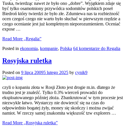
Tuska, twierdząc nawet że było ono „dobre”. Wyjątkiem zdaje się
być tylko osamotniony przywódca sodomitów polskich poseł
Biedroń który twierdzi że było złe. Zdumiewa nas ta rozbieżność
ocen czegoś czego nie warto było słuchać w pierwszym rzędzie a
czego ocenianie jest już kompletnym nieporozumieniem. Oceniać
expose …
Read More
„Regalia”
Posted in
ekonomia
,
kompanie
,
Polska
64 komentarze
do Regalia
Rosyjska ruletka
Posted on
9 lipca 2009
5 lutego 2025
by
cynik9
czyli o kopaniu złota w Rosji Złoto jest drogie m.in. dlatego że
trudno jest je znaleźć. Tylko 0.3% wierceń prowadzi do
eksploatowanego później złoża. Zbankrutować w tym procesie jest
niezwykle łatwo. Wystarczy nie dowiercić się na czas do
odpowiednio bogatej żyły, money się skończy i można zwijać
namiot. W rzeczy samej znakomita większość tzw explorers …
Read More
„Rosyjska ruletka”