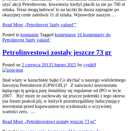
użyć akcji Petrolinvestu. Inwestorzy kiedyś płacili za nie po 700 zł
sztuka. Teraz mogą ładować to na taczki ile dusza zapragnie po
okazyjnej cenie zaledwie 11 zł sztuka. Wprawdzie naszym …
Read More
„Petrolinvest 'fairly valued’”
Posted in
kompanie
Tagged
komentarze
16 komentarzy
do
Petrolinvest 'fairly valued’
Petrolinvestowi zostały jeszcze 73 gr
Posted on
2 czerwca 2013
5 lutego 2025
by
cynik9
finał wiary w kazachskie bajki Co słychać u naszego wieloletniego
faworyta Petrolinvest (GPW:OIL)? Z naiwności inwestoriatu
łapiącego tę gorącą parę śmialiśmy się regularnie od IPO w lecie
2007. Być może że zachowały się jeszcze polemiki z tego okresu
(na forum peakoil.pl), w których przestrzegaliśmy halucynujący
inwestoriat przed kupowaniem tej wydmuszki o oczywistej
wartości zero, …
Read More
„Petrolinvestowi zostały jeszcze 73 gr”