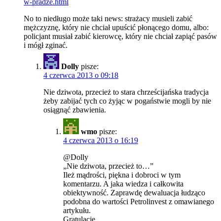
w-pradze.html
No to niedługo może taki news: strażacy musieli zabić
mężczyznę, który nie chciał upuścić płonącego domu, albo:
policjant musiał zabić kierowcę, który nie chciał zapiąć pasów
i mógł zginać.
Dolly
pisze:
4 czerwca 2013 o 09:18
Nie dziwota, przecież to stara chrześcijańska tradycja
żeby zabijać tych co żyjąc w pogaństwie mogli by nie
osiągnąć zbawienia.
wmo
pisze:
4 czerwca 2013 o 16:19
@Dolly
„Nie dziwota, przecież to…”
Ileż mądrości, piękna i dobroci w tym
komentarzu. A jaka wiedza i całkowita
obiektywność. Zaprawdę dewaluacja łudząco
podobna do wartości Petrolinvest z omawianego
artykułu.
Gratulacje.