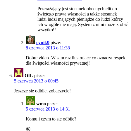
Przerażający jest stosunek obecnych elit do
świętego prawa własności a także stosunek
ludzi ludzi mających pieniądze do ludzi którzy
ich w ogóle nie mają. System z nimi może zrobić
wszytko!!
cynik9
pisze:
8 czerwca 2013 o 11:38
Dobre video. W sam raz ilustrujące co oznacza respekt
dla świętości własności prywatnej!
OIL
pisze:
5 czerwca 2013 o 00:45
Jeszcze sie odbije, zobaczycie!
wmo
pisze:
5 czerwca 2013 o 14:31
Komu i czym to się odbije?
😛