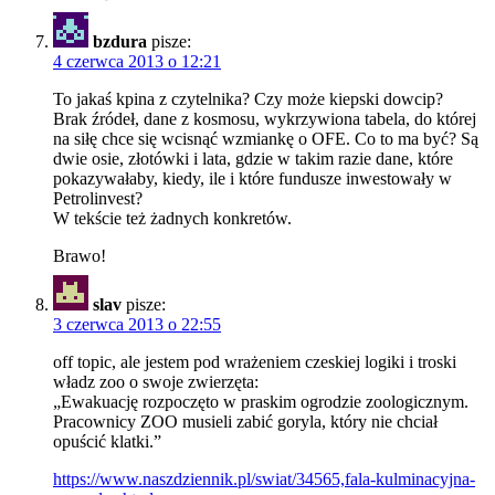
bzdura
pisze:
4 czerwca 2013 o 12:21
To jakaś kpina z czytelnika? Czy może kiepski dowcip?
Brak źródeł, dane z kosmosu, wykrzywiona tabela, do której
na siłę chce się wcisnąć wzmiankę o OFE. Co to ma być? Są
dwie osie, złotówki i lata, gdzie w takim razie dane, które
pokazywałaby, kiedy, ile i które fundusze inwestowały w
Petrolinvest?
W tekście też żadnych konkretów.
Brawo!
slav
pisze:
3 czerwca 2013 o 22:55
off topic, ale jestem pod wrażeniem czeskiej logiki i troski
władz zoo o swoje zwierzęta:
„Ewakuację rozpoczęto w praskim ogrodzie zoologicznym.
Pracownicy ZOO musieli zabić goryla, który nie chciał
opuścić klatki.”
https://www.naszdziennik.pl/swiat/34565,fala-kulminacyjna-