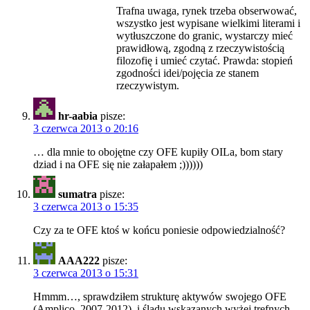
Trafna uwaga, rynek trzeba obserwować,
wszystko jest wypisane wielkimi literami i
wytłuszczone do granic, wystarczy mieć
prawidłową, zgodną z rzeczywistością
filozofię i umieć czytać. Prawda: stopień
zgodności idei/pojęcia ze stanem
rzeczywistym.
hr-aabia
pisze:
3 czerwca 2013 o 20:16
… dla mnie to obojętne czy OFE kupiły OILa, bom stary
dziad i na OFE się nie załapałem ;))))))
sumatra
pisze:
3 czerwca 2013 o 15:35
Czy za te OFE ktoś w końcu poniesie odpowiedzialność?
AAA222
pisze:
3 czerwca 2013 o 15:31
Hmmm…, sprawdziłem strukturę aktywów swojego OFE
(Amplico, 2007-2012), i śladu wskazanych wyżej trefnych