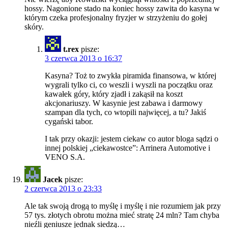
hossy. Nagonione stado na koniec hossy zawita do kasyna w
którym czeka profesjonalny fryzjer w strzyżeniu do gołej
skóry.
t.rex
pisze:
3 czerwca 2013 o 16:37
Kasyna? Toż to zwykła piramida finansowa, w której
wygrali tylko ci, co weszli i wyszli na początku oraz
kawałek góry, który zjadł i zakąsił na koszt
akcjonariuszy. W kasynie jest zabawa i darmowy
szampan dla tych, co wtopili najwięcej, a tu? Jakiś
cygański tabor.
I tak przy okazji: jestem ciekaw co autor bloga sądzi o
innej polskiej „ciekawostce”: Arrinera Automotive i
VENO S.A.
Jacek
pisze:
2 czerwca 2013 o 23:33
Ale tak swoją drogą to myślę i myślę i nie rozumiem jak przy
57 tys. złotych obrotu można mieć stratę 24 mln? Tam chyba
nieźli geniusze jednak siedzą…