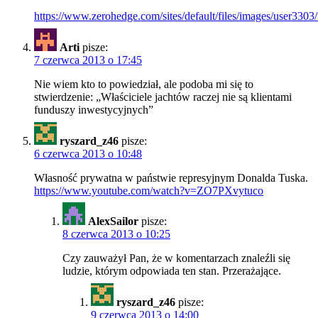
https://www.zerohedge.com/sites/default/files/images/user33
Arti
pisze:
7 czerwca 2013 o 17:45
Nie wiem kto to powiedział, ale podoba mi się to
stwierdzenie: „Właściciele jachtów raczej nie są klientami
funduszy inwestycyjnych”
ryszard_z46
pisze:
6 czerwca 2013 o 10:48
Własność prywatna w państwie represyjnym Donalda Tuska.
https://www.youtube.com/watch?v=ZO7PXvytuco
AlexSailor
pisze:
8 czerwca 2013 o 10:25
Czy zauważył Pan, że w komentarzach znaleźli się
ludzie, którym odpowiada ten stan. Przerażające.
ryszard_z46
pisze:
9 czerwca 2013 o 14:00