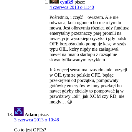
cynik9
pisze:
4 czerwca 2013 o 11:40
Pośrednio, i część – owszem. Ale nie
odwracaj kota ogonem bo nie o tym tu
mowa. Jest olbrzymia różnica gdy fundusz
emerytalny przeznaczy parę promili na
inwestycje wysokiego ryzyka i gdy polski
OFE bezpośrednio pompuje kasę w szajs
typu OIL, który nigdy nie zasługiwał
nawet na miano startupu z rozsądnie
skwantyfikowanym ryzykiem.
Już więcej sensu ma uzasadnianie pozycji
w OIL tym ze polskie OFE, będąc
przekrętem od początku, pompowały
gotówkę emerytów w inny przekręt bo
nawet gdyby chciały to pompować ją w
prawdziwy „oil”, jak XOM czy RD, nie
mogły… 😉
Adam
pisze:
3 czerwca 2013 o 10:46
Co to jest OFEs?