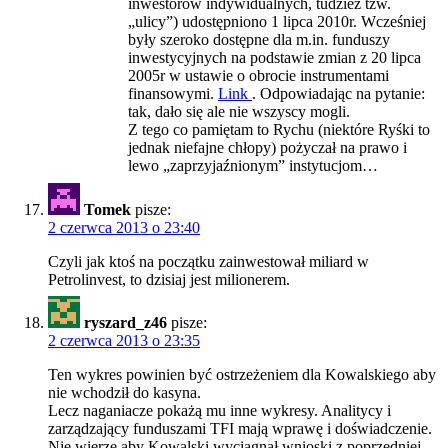
inwestorów indywidualnych, tudzież tzw.
„ulicy”) udostępniono 1 lipca 2010r. Wcześniej
były szeroko dostępne dla m.in. funduszy
inwestycyjnych na podstawie zmian z 20 lipca
2005r w ustawie o obrocie instrumentami
finansowymi.
Link
. Odpowiadając na pytanie:
tak, dało się ale nie wszyscy mogli.
Z tego co pamiętam to Rychu (niektóre Ryśki to
jednak niefajne chłopy) pożyczał na prawo i
lewo „zaprzyjaźnionym” instytucjom…
Tomek
pisze:
2 czerwca 2013 o 23:40
Czyli jak ktoś na początku zainwestował miliard w
Petrolinvest, to dzisiaj jest milionerem.
ryszard_z46
pisze:
2 czerwca 2013 o 23:35
Ten wykres powinien być ostrzeżeniem dla Kowalskiego aby
nie wchodził do kasyna.
Lecz naganiacze pokażą mu inne wykresy. Analitycy i
zarządzający funduszami TFI mają wprawę i doświadczenie.
Nie wierzę aby Kowalski wyciągnął wnioski z poprzedniej