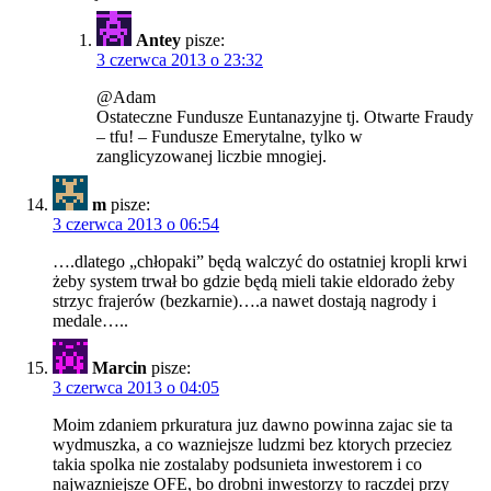
Antey
pisze:
3 czerwca 2013 o 23:32
@Adam
Ostateczne Fundusze Euntanazyjne tj. Otwarte Fraudy
– tfu! – Fundusze Emerytalne, tylko w
zanglicyzowanej liczbie mnogiej.
m
pisze:
3 czerwca 2013 o 06:54
….dlatego „chłopaki” będą walczyć do ostatniej kropli krwi
żeby system trwał bo gdzie będą mieli takie eldorado żeby
strzyc frajerów (bezkarnie)….a nawet dostają nagrody i
medale…..
Marcin
pisze:
3 czerwca 2013 o 04:05
Moim zdaniem prkuratura juz dawno powinna zajac sie ta
wydmuszka, a co wazniejsze ludzmi bez ktorych przeciez
takia spolka nie zostalaby podsunieta inwestorem i co
najwazniejsze OFE, bo drobni inwestorzy to raczdej przy