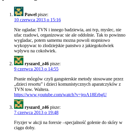
Pawel
pisze:
10 czerwca 2013 o 15:16
Nie ogladac TVN i innego badziewia, ani tvp, myslec, nie
ufac rzadowi, organizowac sie ale oddolnie. Tak to powinno
wygladac, potem samemu mozna powoli stopniowo
wykopywac to zlodziejskie panstwo z jakiegokolwiek
wplywu na cokolwiek.
ryszard_z46
pisze:
9 czerwca 2013 o 14:55
Pranie mózgów czyli gangsterskie metody stosowane przez
„dzieci resortu” i dzieci komunistycznych aparatczyków z
TVN tow. Waltera.
https://www.youtube.com/watch?v=jroA18ErbgU
ryszard_z46
pisze:
7 czerwca 2013 o 19:48
Fryzjer w akcji na forexie –specjalność golenie do skóry w
ciągu doby.