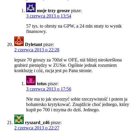
moje trzy grosze
pisze:
3 czerwca 2013 o 13:54
57 tys. to obroty na GPW, a 24 mln straty to wynik
finansowy.
Dyletant
pisze:
2 czerwca 2013 o 22:28
lepsze 70 groszy za 700zł w OFE, niż bliżej nieokreślona
grabież pieniędzy w ZUSie. Ogólnie jednak rozumiem
konkluzję i cóż, racja jest po Pana stronie.
totus
pisze:
3 czerwca 2013 o 17:56
Nie ma to jak stworzyć sobie rzeczywistość i potem ja
bohatersko krytykować. Znajdźcie choć jednego, który
kupił po 700 i trzyma do dziś. Jednego.
ryszard_z46
pisze:
2 czerwca 2013 o 22:27