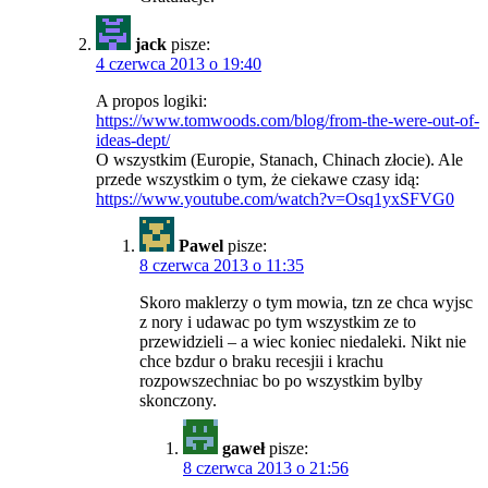
jack
pisze:
4 czerwca 2013 o 19:40
A propos logiki:
https://www.tomwoods.com/blog/from-the-were-out-of-
ideas-dept/
O wszystkim (Europie, Stanach, Chinach złocie). Ale
przede wszystkim o tym, że ciekawe czasy idą:
https://www.youtube.com/watch?v=Osq1yxSFVG0
Pawel
pisze:
8 czerwca 2013 o 11:35
Skoro maklerzy o tym mowia, tzn ze chca wyjsc
z nory i udawac po tym wszystkim ze to
przewidzieli – a wiec koniec niedaleki. Nikt nie
chce bzdur o braku recesjii i krachu
rozpowszechniac bo po wszystkim bylby
skonczony.
gaweł
pisze:
8 czerwca 2013 o 21:56