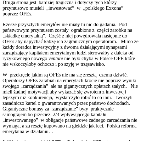
Druga strona jest bardziej tragiczna i dotyczy tych którzy
przymusowo musieli „inwestować” w „polskiego Exxona”
poprzez OFEs.
Rzesze przyszłych emerytów nie miały tu nic do gadania. Pod
państwowym przymusem zostały ograbione z części zarobku na
„składkę emerytalną”. Część z niej powędrowała następnie do
OFEs aby napychać kabzę ich zagranicznym operatorom. Mimo że
każdy doradca inwestycyjny z dwoma działającymi synapsami
zarządzający kapitałem emerytalnym ludzi sterowałby z daleka od
ryzykownego nowego
venture
nie było chyba w Polsce OFE które
nie wskoczyłoby ochoczo i po szyję w trzęsawisko.
W przekręcie jakim są OFEs nie ma się zresztą czemu dziwić.
Operatorzy OFEs zarabiali na emerytach krocie nie poprzez wyniki
swojego „zarządzania” ale na gigantycznych opłatach stałych. Nie
mieli żadnej motywacji aby wykazać się zwrotem z inwestycji
lepszym niż konkurencja, wystarczyło robić to co inni. Tworzyli
zasadniczo kartel o gwarantowanych przez państwo dochodach.
Gigantyczne bonusy za „zarządzanie” były praktycznie
samograjem bo przecież 2/3 wpływającego kapitału
„inwestowanego” w obligacje państwowe żadnego zarzadzania nie
wymaga, a za resztę kupowano na giełdzie jak leci. Polska reforma
emerytalna w działaniu…