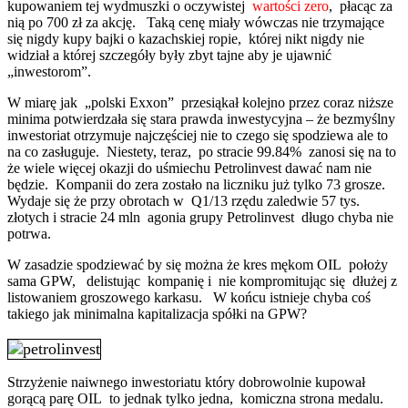
kupowaniem tej wydmuszki o oczywistej
wartości zero
, płacąc za
nią po 700 zł za akcję. Taką cenę miały wówczas nie trzymające
się nigdy kupy bajki o kazachskiej ropie, której nikt nigdy nie
widział a której szczegóły były zbyt tajne aby je ujawnić
„inwestorom”.
W miarę jak „polski Exxon” przesiąkał kolejno przez coraz niższe
minima potwierdzała się stara prawda inwestycyjna – że bezmyślny
inwestoriat otrzymuje najczęściej nie to czego się spodziewa ale to
na co zasługuje. Niestety, teraz, po stracie 99.84% zanosi się na to
że wiele więcej okazji do uśmiechu Petrolinvest dawać nam nie
będzie. Kompanii do zera zostało na liczniku już tylko 73 grosze.
Wydaje się że przy obrotach w Q1/13 rzędu zaledwie 57 tys.
złotych i stracie 24 mln agonia grupy Petrolinvest długo chyba nie
potrwa.
W zasadzie spodziewać by się można że kres mękom OIL położy
sama GPW, delistując kompanię i nie kompromitując się dłużej z
listowaniem groszowego karkasu. W końcu istnieje chyba coś
takiego jak minimalna kapitalizacja spółki na GPW?
Strzyżenie naiwnego inwestoriatu który dobrowolnie kupował
gorącą parę OIL to jednak tylko jedna, komiczna strona medalu.