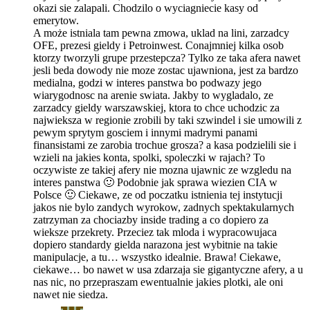
okazi sie zalapali. Chodzilo o wyciagniecie kasy od
emerytow.
A może istniala tam pewna zmowa, uklad na lini, zarzadcy
OFE, prezesi gieldy i Petroinwest. Conajmniej kilka osob
ktorzy tworzyli grupe przestepcza? Tylko ze taka afera nawet
jesli beda dowody nie moze zostac ujawniona, jest za bardzo
medialna, godzi w interes panstwa bo podwazy jego
wiarygodnosc na arenie swiata. Jakby to wygladalo, ze
zarzadcy gieldy warszawskiej, ktora to chce uchodzic za
najwieksza w regionie zrobili by taki szwindel i sie umowili z
pewym sprytym gosciem i innymi madrymi panami
finansistami ze zarobia trochue grosza? a kasa podzielili sie i
wzieli na jakies konta, spolki, spoleczki w rajach? To
oczywiste ze takiej afery nie mozna ujawnic ze wzgledu na
interes panstwa 🙂 Podobnie jak sprawa wiezien CIA w
Polsce 🙂 Ciekawe, ze od poczatku istnienia tej instytucji
jakos nie bylo zandych wyrokow, zadnych spektakularnych
zatrzyman za chociazby inside trading a co dopiero za
wieksze przekrety. Przeciez tak mloda i wypracowujaca
dopiero standardy gielda narazona jest wybitnie na takie
manipulacje, a tu… wszystko idealnie. Brawa! Ciekawe,
ciekawe… bo nawet w usa zdarzaja sie gigantyczne afery, a u
nas nic, no przepraszam ewentualnie jakies plotki, ale oni
nawet nie siedza.