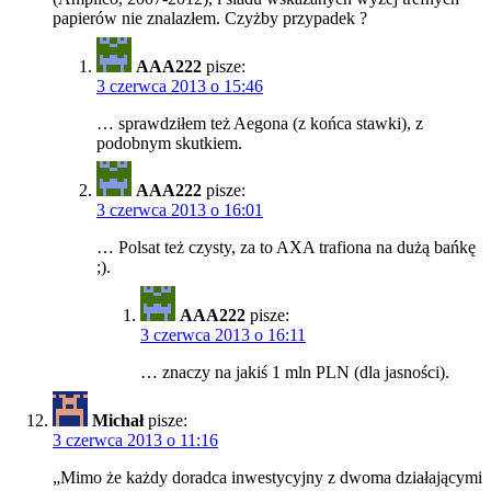
papierów nie znalazłem. Czyżby przypadek ?
AAA222
pisze:
3 czerwca 2013 o 15:46
… sprawdziłem też Aegona (z końca stawki), z
podobnym skutkiem.
AAA222
pisze:
3 czerwca 2013 o 16:01
… Polsat też czysty, za to AXA trafiona na dużą bańkę
;).
AAA222
pisze:
3 czerwca 2013 o 16:11
… znaczy na jakiś 1 mln PLN (dla jasności).
Michał
pisze:
3 czerwca 2013 o 11:16
„Mimo że każdy doradca inwestycyjny z dwoma działającymi