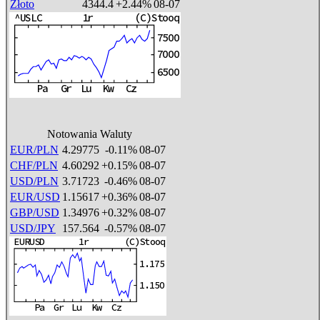
Złoto
4344.4
+2.44%
08-07
Notowania Waluty
EUR/PLN
4.29775
-0.11%
08-07
CHF/PLN
4.60292
+0.15%
08-07
USD/PLN
3.71723
-0.46%
08-07
EUR/USD
1.15617
+0.36%
08-07
GBP/USD
1.34976
+0.32%
08-07
USD/JPY
157.564
-0.57%
08-07