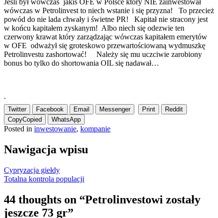
Jeśli był wówczas jakiś OFE w Polsce który NIE zainwestował
wówczas w Petrolinvest to niech wstanie i się przyzna! To przecież
powód do nie lada chwały i świetne PR! Kapitał nie stracony jest
w końcu kapitałem zyskanym! Albo niech się odezwie ten
czerwony krawat który zarządzając wówczas kapitałem emerytów
w OFE odważył się groteskowo przewartościowaną wydmuszkę
Petrolinvestu zashortować! Należy się mu uczciwie zarobiony
bonus bo tylko do shortowania OIL się nadawał…
.
Twitter
Facebook
Email
Messenger
Print
Reddit
Copy
Copied
WhatsApp
Posted in
inwestowanie
,
kompanie
Nawigacja wpisu
Cypryzacja giełdy
Totalna kontrola populacji
44 thoughts on “
Petrolinvestowi zostały
jeszcze 73 gr
”