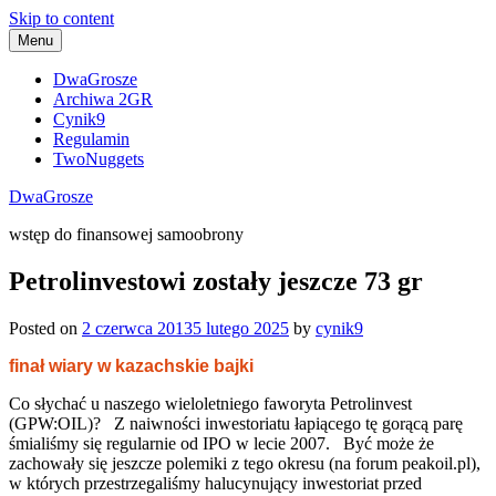
Skip to content
Menu
DwaGrosze
Archiwa 2GR
Cynik9
Regulamin
TwoNuggets
DwaGrosze
wstęp do finansowej samoobrony
Petrolinvestowi zostały jeszcze 73 gr
Posted on
2 czerwca 2013
5 lutego 2025
by
cynik9
finał wiary w kazachskie bajki
Co słychać u naszego wieloletniego faworyta Petrolinvest
(GPW:OIL)? Z naiwności inwestoriatu łapiącego tę gorącą parę
śmialiśmy się regularnie od IPO w lecie 2007. Być może że
zachowały się jeszcze polemiki z tego okresu (na forum peakoil.pl),
w których przestrzegaliśmy halucynujący inwestoriat przed