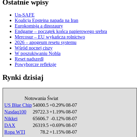
Ostatnie wpisy
Un-SAFE
Koalicja Epsteina napada na Iran
Eurokomisja a dinozaury
Endgame – początek końca papierowego srebra
Mercosur – EU wykańcza rolnictwo
2026 – apogeum resetu systemu
Wśród nocnej ciszy
W poszukiwaniu Nobla
Reset nadszedł
Powyborcze refleksje
Rynki dzisiaj
Notowania Świat
US Blue Chip
54000.5
+0.29%
08-07
Nasdaq100
29722.3
+1.19%
08-07
Nikkei
65606.7
-0.12%
08-07
DAX
26319.5
+0.69%
08-07
Ropa WTI
78.2
+1.15%
08-07