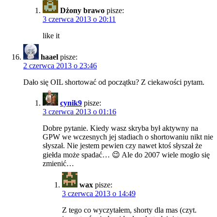
Dżony brawo
pisze:
3 czerwca 2013 o 20:11
like it
haael
pisze:
2 czerwca 2013 o 23:46
Dało się OIL shortować od początku? Z ciekawości pytam.
cynik9
pisze:
3 czerwca 2013 o 01:16
Dobre pytanie. Kiedy wasz skryba był aktywny na
GPW we wczesnych jej stadiach o shortowaniu nikt nie
słyszał. Nie jestem pewien czy nawet ktoś słyszał że
giełda może spadać… 😉 Ale do 2007 wiele mogło się
zmienić…
wax
pisze:
3 czerwca 2013 o 14:49
Z tego co wyczytałem, shorty dla mas (czyt.