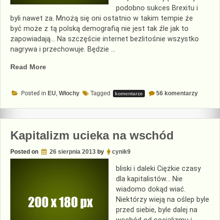
podobno sukces Brexitu i
byli nawet za. Mnożą się oni ostatnio w takim tempie że
być może z tą polską demografią nie jest tak źle jak to
zapowiadają… Na szczęście internet bezlitośnie wszystko
nagrywa i przechowuje. Będzie …
„Po
Read More
Brexicie
–
do
Posted in
EU
,
Włochy
Tagged
56 komentarzy
komentarze
Italeave”
Po
Brexici
–
Italeave
Kapitalizm ucieka na wschód
Posted on
26 sierpnia 2013
by
cynik9
bliski i daleki Ciężkie czasy
dla kapitalistów… Nie
wiadomo dokąd wiać.
Niektórzy wieją na oślep byle
przed siebie, byle dalej na