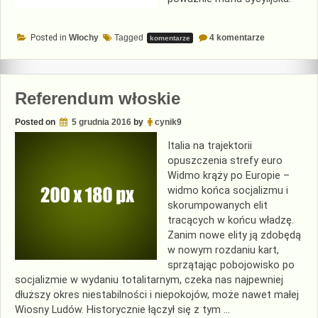
do
Posted in
Włochy
Tagged
4 komentarze
komentarze
Biznes
dopłat
rolnych
Referendum włoskie
Posted on
5 grudnia 2016
by
cynik9
Italia na trajektorii
opuszczenia strefy euro
Widmo krąży po Europie –
widmo końca socjalizmu i
skorumpowanych elit
tracących w końcu władzę.
Zanim nowe elity ją zdobędą
w nowym rozdaniu kart,
sprzątając pobojowisko po
socjalizmie w wydaniu totalitarnym, czeka nas najpewniej
dłuższy okres niestabilności i niepokojów, może nawet małej
Wiosny Ludów. Historycznie łączył się z tym …