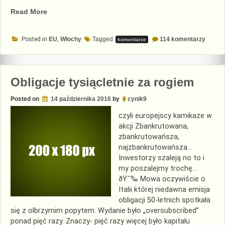
„Referendum
Read More
włoskie”
do
Posted in
EU
,
Włochy
Tagged
114 komentarzy
komentarze
Refer
włoski
Obligacje tysiącletnie za rogiem
Posted on
14 października 2016
by
cynik9
czyli europejscy kamikaze w
akcji Zbankrutowana,
zbankrutowańsza,
najzbankrutowańsza…
Inwestorzy szaleją no to i
my poszalejmy trochę…
ðŸ˜‰ Mowa oczywiście o
Italii której niedawna emisja
obligacji 50-letnich spotkała
się z olbrzymim popytem. Wydanie było „oversubscribed”
ponad pięć razy. Znaczy- pięć razy więcej było kapitału