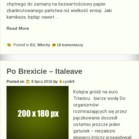
chętnego do zamiany na bezwartościowy papier
zbankrutowanego państwa niż wielkość emisji. Jaki
kamikaze, będąc nawet …
„Obligacje
Read More
tysiącletnie
za
do
Posted in
EU
,
Włochy
18 komentarzy
rogiem”
Obligacje
tysiącletnie
za
rogiem
Po Brexicie – Italeave
Posted on
8 lipca 2016
by
cynik9
Kolejna gródź na euro
Titanicu bierze wodę Do
organizmów
rozmnażających się przez
pączkowanie doszedł
ostatnio jeszcze jeden
gatunek – niezależni
eksperci którzy przewidywali