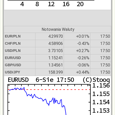
Notowania Waluty
4.29970
+0.01%
17:50
EUR/PLN
4.58906
-0.43%
17:50
CHF/PLN
3.73105
+0.27%
17:50
USD/PLN
1.15241
-0.26%
17:50
EUR/USD
1.34561
-0.06%
17:50
GBP/USD
158.399
+0.44%
17:50
USD/JPY