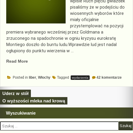
wpisie Ruch pięciu gwiazdek
pisaliśmy że w podejściu do
wiosennych wyborów które
miały oficjalnie
przystemplować na pozycji
premiera wybranego wcześniej przez Goldmana a
zrzuconego na spadochronie w ogniu kryzysu eurokratę
Montiego doszło do buntu ludu.Wprawdzie lud jest nadal
ogłupiony do punktu wierzenia w …
„Pięciogwiazdkowy
Read More
koniak
za
do
Posted in
liber
,
Włochy
Tagged
42 komentarze
wydarzenia
Italię”
Pięcio
koniak
za
Nawigacja
Uderz w stół
Italię
wpisu
O wyższości mleka nad krową
Wyszukiwanie
Szukaj: