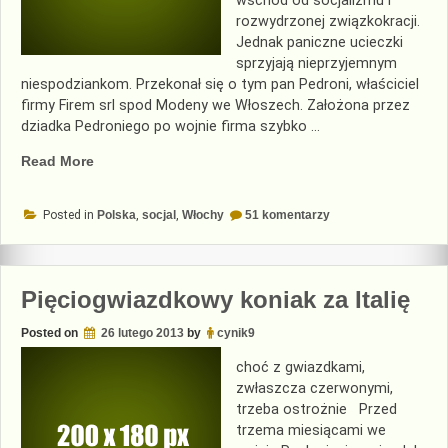
wschód od socjalizmu i
rozwydrzonej związkokracji.
Jednak paniczne ucieczki
sprzyjają nieprzyjemnym
niespodziankom. Przekonał się o tym pan Pedroni, właściciel
firmy Firem srl spod Modeny we Włoszech. Założona przez
dziadka Pedroniego po wojnie firma szybko …
„Kapitalizm
Read More
ucieka
na
do
Posted in
Polska
,
socjal
,
Włochy
51 komentarzy
wschód”
Kapitalizm
ucieka
na
wschód
Pięciogwiazdkowy koniak za Italię
Posted on
26 lutego 2013
by
cynik9
choć z gwiazdkami,
zwłaszcza czerwonymi,
trzeba ostrożnie Przed
trzema miesiącami we