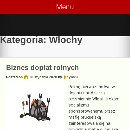
Skip
Menu
to
content
Kategoria:
Włochy
Biznes dopłat rolnych
Posted on
28 stycznia 2020
by
cynik9
Palmę pierwszeństwa w
dojeniu unii dzierżą
niezmiennie Włosi. Urokami
socjalizmu
sponsorowanemu przez
mafię brukselską
zainteresowała się na
poważnie mafia sycylijska.