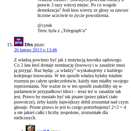
prawie 3 razy wiecej miejsc. Po co wogole
demokracja? Jesli ktos wierzy ze glosy sa zawsze
liczone uczciwie to zycze powodzenia.
@cynik
Tresc byla z „Telegraph’a”
Dbx
pisze:
26 lutego 2013 o 13:46
Z władzą powinno być jak z instytucją ławnika sądowego.
Co 2 lata ktoś dostaje nominację (losowo) i w zasadzie musi
ją przyjąć. Raz będąc „u władzy” wyskakujemy z każdego
kolejnego losowania. W ten sposób władza byłaby totalnie
rozmyta po całym społeczeństwie, każdy stan miałby swojego
reprezentanta. Nie ważne że w ten sposób znaleźliby się w
parlamencie przypadkowi idioci – teraz też w zasadzie tak
jest. Prawo by musiało być tak pisane (przez jakieś ciało
prawnicze), żeby każdy największy debil zrozumiał nad czym
głosuje. Proste prawo to jest to czego potrzebujemy! 2+2 = 4
a nie jakieś całki i liczby zespolone, zrozumiałe dla
nielicznych.