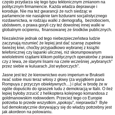
często przydarza się tego typu tektonicznym zmianom na
politycznym firmamencie. Każda władza deprawuje i
koroduje. Nie ma też gwarancji że ruch siedząc w
parlamencie nie nasiąknie tam bzdurami socjalistycznego
rozdawnictwa, w rodzaju walki z demografią, bezrobociem,
ubóstwem, o prawa goryli czy też dowolnej innej walki w
globalnym ocipieniu, finansowanej ze środków publicznych.
Niezależnie jednak od tego niebezpieczeństwa ludzie
zaczynają rozumieć że lepiej jest dać szansę zupełnie
świeżej krwi, choćby przypadkowo wybranej z książki
telefonicznej czy łapanki ulicznej, niż skorumpowanym
wieloletnimi rządami klikom politycznych operatorów z prawa
czy z lewa, ze starymi lisami na czele wcześniej „wybranych”
przez siebie w kuluarach „list wyborczych”.
Jasne jest też że kierownictwo euro imperium w Brukseli
rwać sobie musi teraz włosy z głowy (za wyjątkiem pana
Rompuya z przyczyn obiektywnych…) i pluć w brodę że w
ogóle dopuściło do igraszek ludu z demokracją w Italii. O ileż
lepiej byłoby zrzucić z helikoptera kolejnego komandosa z
goldmanowskim rodowodem. Przecież tego co Europie
potrzeba to przede wszystkim „spokoju”, nieprawda? Byle
lud demokratycznie dorywający się do władzy potrzebny jest
jak akordeon na polowaniu.