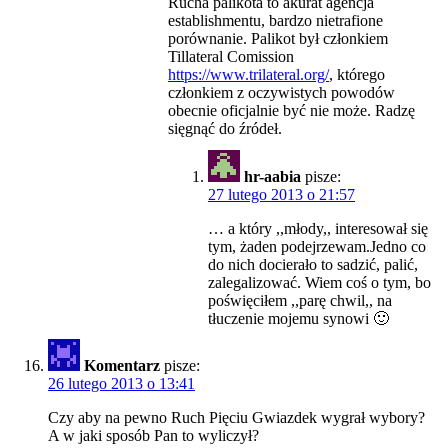
Rucha palikota to akurat agencja
establishmentu, bardzo nietrafione
porównanie. Palikot był członkiem
Tillateral Comission
https://www.trilateral.org/
, którego
członkiem z oczywistych powodów
obecnie oficjalnie być nie może. Radzę
sięgnąć do źródeł.
hr-aabia
pisze:
27 lutego 2013 o 21:57
… a który ,,młody,, interesował się
tym, żaden podejrzewam.Jedno co
do nich docierało to sadzić, palić,
zalegalizować. Wiem coś o tym, bo
poświęciłem ,,parę chwil,, na
tłuczenie mojemu synowi 🙂
Komentarz
pisze:
26 lutego 2013 o 13:41
Czy aby na pewno Ruch Pięciu Gwiazdek wygrał wybory?
A w jaki sposób Pan to wyliczył?