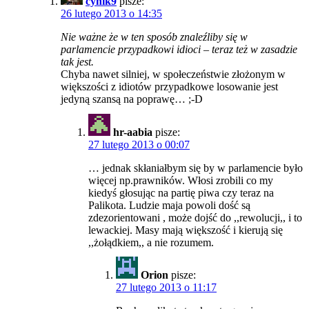
cynik9
pisze:
26 lutego 2013 o 14:35
Nie ważne że w ten sposób znaleźliby się w
parlamencie przypadkowi idioci – teraz też w zasadzie
tak jest.
Chyba nawet silniej, w społeczeństwie złożonym w
większości z idiotów przypadkowe losowanie jest
jedyną szansą na poprawę… ;-D
hr-aabia
pisze:
27 lutego 2013 o 00:07
… jednak skłaniałbym się by w parlamencie było
więcej np.prawników. Włosi zrobili co my
kiedyś głosując na partię piwa czy teraz na
Palikota. Ludzie maja powoli dość są
zdezorientowani , może dojść do ,,rewolucji,, i to
lewackiej. Masy mają większość i kierują się
,,żołądkiem,, a nie rozumem.
Orion
pisze:
27 lutego 2013 o 11:17