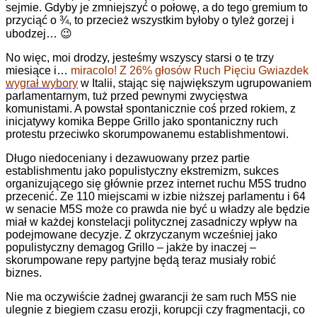
sejmie. Gdyby je zmniejszyć o połowę, a do tego gremium to
przyciąć o ¾, to przecież wszystkim byłoby o tyleż gorzej i
ubodzej… 😉
No więc, moi drodzy, jesteśmy wszyscy starsi o te trzy
miesiące i…
miracolo! Z 26% głosów Ruch Pięciu Gwiazdek
wygrał wybory
w Italii, stając się największym ugrupowaniem
parlamentarnym, tuż przed pewnymi zwycięstwa
komunistami. A powstał spontanicznie coś przed rokiem, z
inicjatywy komika Beppe Grillo jako spontaniczny ruch
protestu przeciwko skorumpowanemu establishmentowi.
Długo niedoceniany i dezawuowany przez partie
establishmentu jako populistyczny ekstremizm, sukces
organizującego się głównie przez internet ruchu M5S trudno
przecenić. Ze 110 miejscami w izbie niższej parlamentu i 64
w senacie M5S może co prawda nie być u władzy ale będzie
miał w każdej konstelacji politycznej zasadniczy wpływ na
podejmowane decyzje. Z okrzyczanym wcześniej jako
populistyczny demagog Grillo – jakże by inaczej –
skorumpowane repy partyjne będą teraz musiały robić
biznes.
Nie ma oczywiście żadnej gwarancji że sam ruch M5S nie
ulegnie z biegiem czasu erozji, korupcji czy fragmentacji, co