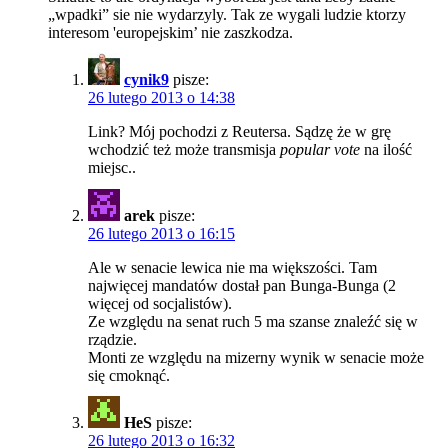
„wpadki” sie nie wydarzyly. Tak ze wygali ludzie ktorzy
interesom 'europejskim’ nie zaszkodza.
cynik9
pisze:
26 lutego 2013 o 14:38
Link? Mój pochodzi z Reutersa. Sądzę że w grę
wchodzić też może transmisja
popular vote
na ilość
miejsc..
arek
pisze:
26 lutego 2013 o 16:15
Ale w senacie lewica nie ma większości. Tam
najwięcej mandatów dostał pan Bunga-Bunga (2
więcej od socjalistów).
Ze względu na senat ruch 5 ma szanse znaleźć się w
rządzie.
Monti ze względu na mizerny wynik w senacie może
się cmoknąć.
HeS
pisze:
26 lutego 2013 o 16:32