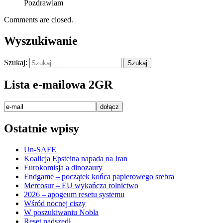
Pozdrawiam
Comments are closed.
Wyszukiwanie
Szukaj:
Lista e-mailowa 2GR
Ostatnie wpisy
Un-SAFE
Koalicja Epsteina napada na Iran
Eurokomisja a dinozaury
Endgame – początek końca papierowego srebra
Mercosur – EU wykańcza rolnictwo
2026 – apogeum resetu systemu
Wśród nocnej ciszy
W poszukiwaniu Nobla
Reset nadszedł