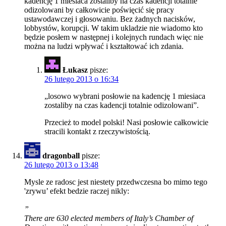
kadencję 1 miesiaca zostaliby na czas kadencji totalnie
odizolowani by całkowicie poświęcić się pracy
ustawodawczej i głosowaniu. Bez żadnych nacisków,
lobbystów, korupcji. W takim ukladzie nie wiadomo kto
będzie posłem w następnej i kolejnych rundach więc nie
można na ludzi wpływać i kształtować ich zdania.
Łukasz
pisze:
26 lutego 2013 o 16:34
„losowo wybrani posłowie na kadencję 1 miesiaca
zostaliby na czas kadencji totalnie odizolowani”.
Przecież to model polski! Nasi posłowie całkowicie
stracili kontakt z rzeczywistością.
dragonball
pisze:
26 lutego 2013 o 13:48
Mysle ze radosc jest niestety przedwczesna bo mimo tego
'zrywu’ efekt bedzie raczej nikly:
”
There are 630 elected members of Italy’s Chamber of