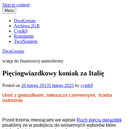
Skip to content
Menu
DwaGrosze
Archiwa 2GR
Cynik9
Regulamin
TwoNuggets
DwaGrosze
wstęp do finansowej samoobrony
Pięciogwiazdkowy koniak za Italię
Posted on
26 lutego 2013
5 lutego 2025
by
cynik9
choć z gwiazdkami, zwłaszcza czerwonymi, trzeba
ostrożnie
Przed trzema miesiącami we wpisie
Ruch pięciu gwiazdek
pisaliśmy
że
w podejściu do wiosennych wyborów które