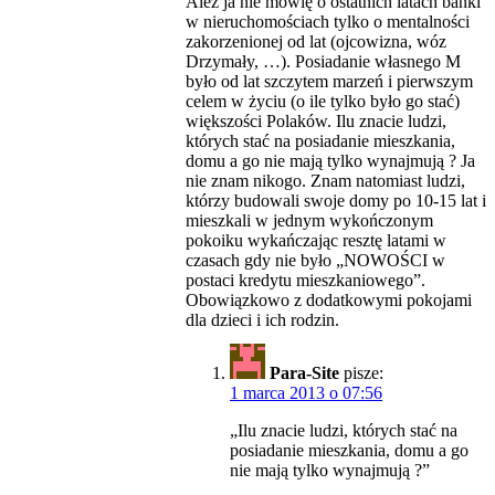
Ależ ja nie mówię o ostatnich latach bańki
w nieruchomościach tylko o mentalności
zakorzenionej od lat (ojcowizna, wóz
Drzymały, …). Posiadanie własnego M
było od lat szczytem marzeń i pierwszym
celem w życiu (o ile tylko było go stać)
większości Polaków. Ilu znacie ludzi,
których stać na posiadanie mieszkania,
domu a go nie mają tylko wynajmują ? Ja
nie znam nikogo. Znam natomiast ludzi,
którzy budowali swoje domy po 10-15 lat i
mieszkali w jednym wykończonym
pokoiku wykańczając resztę latami w
czasach gdy nie było „NOWOŚCI w
postaci kredytu mieszkaniowego”.
Obowiązkowo z dodatkowymi pokojami
dla dzieci i ich rodzin.
Para-Site
pisze:
1 marca 2013 o 07:56
„Ilu znacie ludzi, których stać na
posiadanie mieszkania, domu a go
nie mają tylko wynajmują ?”