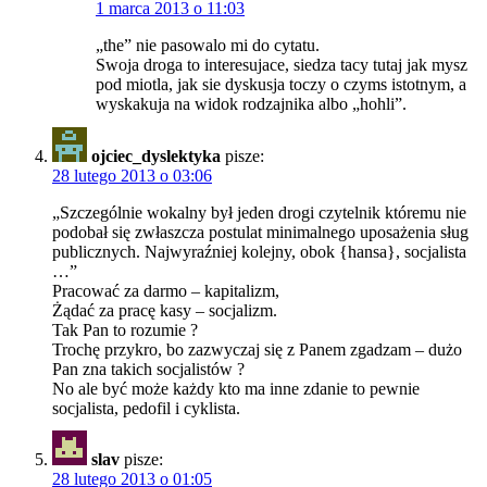
1 marca 2013 o 11:03
„the” nie pasowalo mi do cytatu.
Swoja droga to interesujace, siedza tacy tutaj jak mysz
pod miotla, jak sie dyskusja toczy o czyms istotnym, a
wyskakuja na widok rodzajnika albo „hohli”.
ojciec_dyslektyka
pisze:
28 lutego 2013 o 03:06
„Szczególnie wokalny był jeden drogi czytelnik któremu nie
podobał się zwłaszcza postulat minimalnego uposażenia sług
publicznych. Najwyraźniej kolejny, obok {hansa}, socjalista
…”
Pracować za darmo – kapitalizm,
Żądać za pracę kasy – socjalizm.
Tak Pan to rozumie ?
Trochę przykro, bo zazwyczaj się z Panem zgadzam – dużo
Pan zna takich socjalistów ?
No ale być może każdy kto ma inne zdanie to pewnie
socjalista, pedofil i cyklista.
slav
pisze:
28 lutego 2013 o 01:05