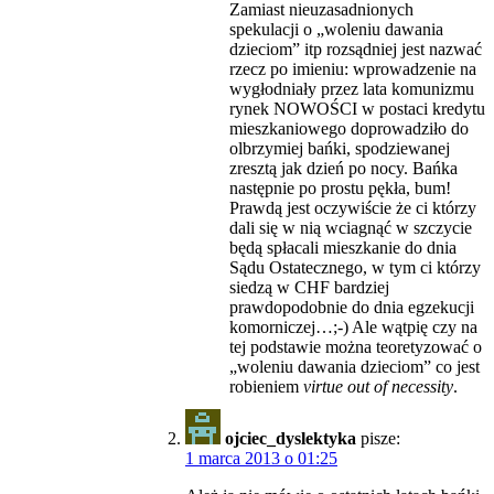
Zamiast nieuzasadnionych
spekulacji o „woleniu dawania
dzieciom” itp rozsądniej jest nazwać
rzecz po imieniu: wprowadzenie na
wygłodniały przez lata komunizmu
rynek NOWOŚCI w postaci kredytu
mieszkaniowego doprowadziło do
olbrzymiej bańki, spodziewanej
zresztą jak dzień po nocy. Bańka
następnie po prostu pękła, bum!
Prawdą jest oczywiście że ci którzy
dali się w nią wciagnąć w szczycie
będą spłacali mieszkanie do dnia
Sądu Ostatecznego, w tym ci którzy
siedzą w CHF bardziej
prawdopodobnie do dnia egzekucji
komorniczej…;-) Ale wątpię czy na
tej podstawie można teoretyzować o
„woleniu dawania dzieciom” co jest
robieniem
virtue out of necessity
.
ojciec_dyslektyka
pisze:
1 marca 2013 o 01:25