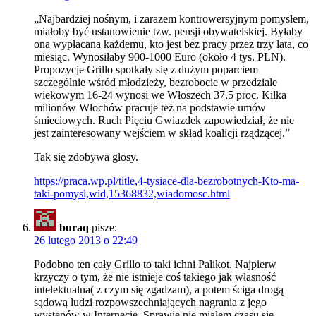
„Najbardziej nośnym, i zarazem kontrowersyjnym pomysłem,
miałoby być ustanowienie tzw. pensji obywatelskiej. Byłaby
ona wypłacana każdemu, kto jest bez pracy przez trzy lata, co
miesiąc. Wynosiłaby 900-1000 Euro (około 4 tys. PLN).
Propozycje Grillo spotkały się z dużym poparciem
szczególnie wśród młodzieży, bezrobocie w przedziale
wiekowym 16-24 wynosi we Włoszech 37,5 proc. Kilka
milionów Włochów pracuje też na podstawie umów
śmieciowych. Ruch Pięciu Gwiazdek zapowiedział, że nie
jest zainteresowany wejściem w skład koalicji rządzącej.”
Tak się zdobywa głosy.
https://praca.wp.pl/title,4-tysiace-dla-bezrobotnych-Kto-ma-
taki-pomysl,wid,15368832,wiadomosc.html
buraq
pisze:
26 lutego 2013 o 22:49
Podobno ten cały Grillo to taki ichni Palikot. Najpierw
krzyczy o tym, że nie istnieje coś takiego jak własność
intelektualna( z czym się zgadzam), a potem ściga drogą
sądową ludzi rozpowszechniających nagrania z jego
występów w Internecie. Sprawie nie miałem czasu się