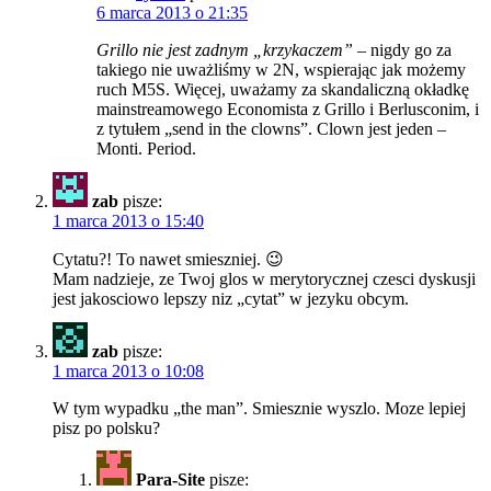
6 marca 2013 o 21:35
Grillo nie jest zadnym „krzykaczem”
– nigdy go za
takiego nie uważliśmy w 2N, wspierając jak możemy
ruch M5S. Więcej, uważamy za skandaliczną okładkę
mainstreamowego Economista z Grillo i Berlusconim, i
z tytułem „send in the clowns”. Clown jest jeden –
Monti. Period.
zab
pisze:
1 marca 2013 o 15:40
Cytatu?! To nawet smieszniej. 😉
Mam nadzieje, ze Twoj glos w merytorycznej czesci dyskusji
jest jakosciowo lepszy niz „cytat” w jezyku obcym.
zab
pisze:
1 marca 2013 o 10:08
W tym wypadku „the man”. Smiesznie wyszlo. Moze lepiej
pisz po polsku?
Para-Site
pisze: