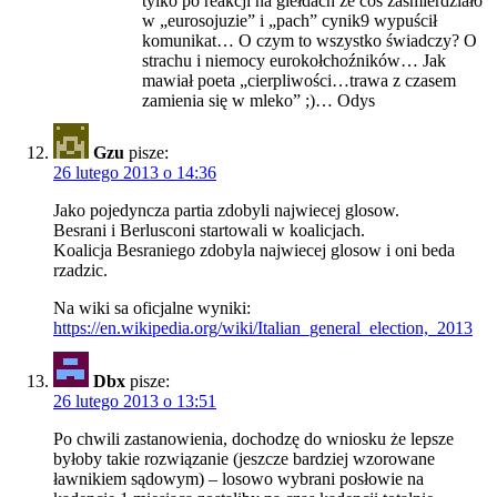
tylko po reakcji na giełdach że coś zaśmierdziało
w „eurosojuzie” i „pach” cynik9 wypuścił
komunikat… O czym to wszystko świadczy? O
strachu i niemocy eurokołchoźników… Jak
mawiał poeta „cierpliwości…trawa z czasem
zamienia się w mleko” ;)… Odys
Gzu
pisze:
26 lutego 2013 o 14:36
Jako pojedyncza partia zdobyli najwiecej glosow.
Besrani i Berlusconi startowali w koalicjach.
Koalicja Besraniego zdobyla najwiecej glosow i oni beda
rzadzic.
Na wiki sa oficjalne wyniki:
https://en.wikipedia.org/wiki/Italian_general_election,_2013
Dbx
pisze:
26 lutego 2013 o 13:51
Po chwili zastanowienia, dochodzę do wniosku że lepsze
byłoby takie rozwiązanie (jeszcze bardziej wzorowane
ławnikiem sądowym) – losowo wybrani posłowie na