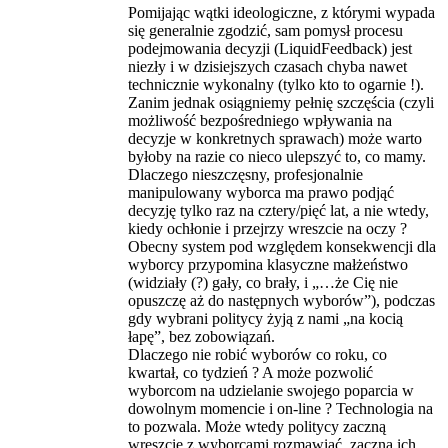
Pomijając wątki ideologiczne, z którymi wypada
się generalnie zgodzić, sam pomysł procesu
podejmowania decyzji (LiquidFeedback) jest
niezły i w dzisiejszych czasach chyba nawet
technicznie wykonalny (tylko kto to ogarnie !).
Zanim jednak osiągniemy pełnię szczęścia (czyli
możliwość bezpośredniego wpływania na
decyzje w konkretnych sprawach) może warto
byłoby na razie co nieco ulepszyć to, co mamy.
Dlaczego nieszczęsny, profesjonalnie
manipulowany wyborca ma prawo podjąć
decyzję tylko raz na cztery/pięć lat, a nie wtedy,
kiedy ochłonie i przejrzy wreszcie na oczy ?
Obecny system pod względem konsekwencji dla
wyborcy przypomina klasyczne małżeństwo
(widziały (?) gały, co brały, i „…że Cię nie
opuszczę aż do następnych wyborów”), podczas
gdy wybrani politycy żyją z nami „na kocią
łapę”, bez zobowiązań.
Dlaczego nie robić wyborów co roku, co
kwartał, co tydzień ? A może pozwolić
wyborcom na udzielanie swojego poparcia w
dowolnym momencie i on-line ? Technologia na
to pozwala. Może wtedy politycy zaczną
wreszcie z wyborcami rozmawiać, zaczną ich