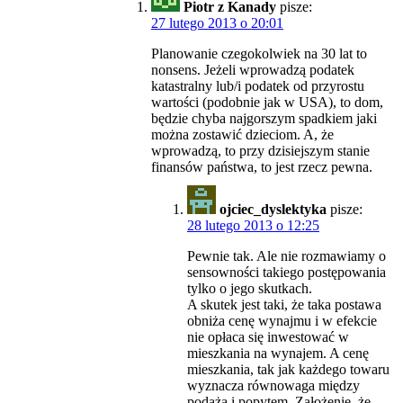
Piotr z Kanady
pisze:
27 lutego 2013 o 20:01
Planowanie czegokolwiek na 30 lat to
nonsens. Jeżeli wprowadzą podatek
katastralny lub/i podatek od przyrostu
wartości (podobnie jak w USA), to dom,
będzie chyba najgorszym spadkiem jaki
można zostawić dzieciom. A, że
wprowadzą, to przy dzisiejszym stanie
finansów państwa, to jest rzecz pewna.
ojciec_dyslektyka
pisze:
28 lutego 2013 o 12:25
Pewnie tak. Ale nie rozmawiamy o
sensowności takiego postępowania
tylko o jego skutkach.
A skutek jest taki, że taka postawa
obniża cenę wynajmu i w efekcie
nie opłaca się inwestować w
mieszkania na wynajem. A cenę
mieszkania, tak jak każdego towaru
wyznacza równowaga między
podażą i popytem. Założenie, że