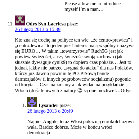
Please allow me to introduce
myself I’m a man…
Odys Syn Laertesa
pisze:
26 lutego 2013 o 15:39
Kto zna się trochę na polityce ten wie, „że centro-prawica” i
„centro-lewica” to jeden pies! Interes mają wspólny i nazywa
się EURO… W takim „towarzystwie” Ruch5G jest jak
powiew świeżości, a czy świeżośc swoją zachowa (jak
słusznie dywaguje cynik9) to dopiero czas pokaże… Jest to
jednak jakby nie patrzec „sygnał do ataku” dla nas Polaków,
którzy już dawno powinni tę PO-PISową bandę
darmozjadów (i innych pogrobowców socjalizmu) pogonic
od koryta… Czas na zmiany a jak widac na przykładzie
Włoch (dośc leniwych z natury 😉 są one możliwe!…Odys
Lysander
pisze:
26 lutego 2013 o 20:49
Najpier Angole, teraz Włosi pokazują eurokołchozowi
wała. Bardzo dobrze. Może w końcu wróci
demokracja…