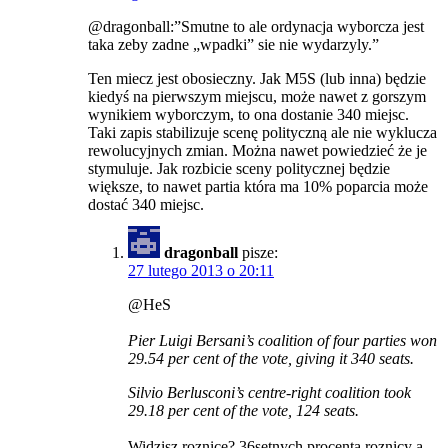
@dragonball:”Smutne to ale ordynacja wyborcza jest
taka zeby zadne „wpadki” sie nie wydarzyly.”
Ten miecz jest obosieczny. Jak M5S (lub inna) będzie
kiedyś na pierwszym miejscu, może nawet z gorszym
wynikiem wyborczym, to ona dostanie 340 miejsc.
Taki zapis stabilizuje scenę polityczną ale nie wyklucza
rewolucyjnych zmian. Można nawet powiedzieć że je
stymuluje. Jak rozbicie sceny politycznej będzie
większe, to nawet partia która ma 10% poparcia może
dostać 340 miejsc.
dragonball
pisze:
27 lutego 2013 o 20:11
@HeS
Pier Luigi Bersani’s coalition of four parties won
29.54 per cent of the vote, giving it 340 seats.
Silvio Berlusconi’s centre-right coalition took
29.18 per cent of the vote, 124 seats.
Widzisz roznice? 36setnych procenta roznicy a