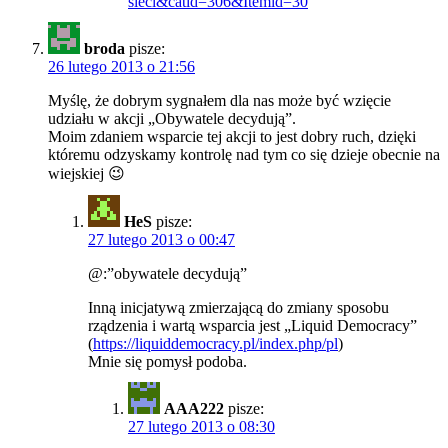
sieci&catid=306&Itemid=30
broda
pisze:
26 lutego 2013 o 21:56
Myślę, że dobrym sygnałem dla nas może być wzięcie
udziału w akcji „Obywatele decydują”.
Moim zdaniem wsparcie tej akcji to jest dobry ruch, dzięki
któremu odzyskamy kontrolę nad tym co się dzieje obecnie na
wiejskiej 😉
HeS
pisze:
27 lutego 2013 o 00:47
@:”obywatele decydują”
Inną inicjatywą zmierzającą do zmiany sposobu
rządzenia i wartą wsparcia jest „Liquid Democracy”
(
https://liquiddemocracy.pl/index.php/pl
)
Mnie się pomysł podoba.
AAA222
pisze:
27 lutego 2013 o 08:30