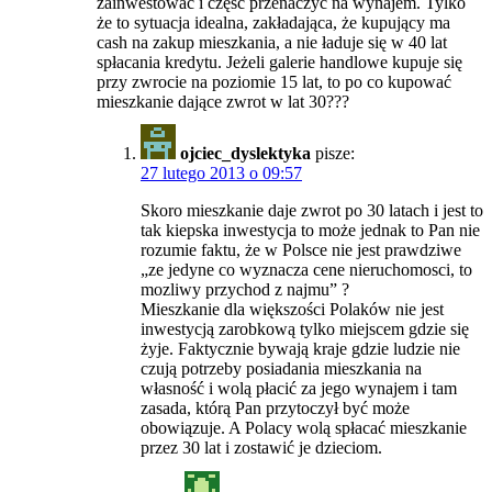
zainwestować i część przenaczyć na wynajem. Tylko
że to sytuacja idealna, zakładająca, że kupujący ma
cash na zakup mieszkania, a nie ładuje się w 40 lat
spłacania kredytu. Jeżeli galerie handlowe kupuje się
przy zwrocie na poziomie 15 lat, to po co kupować
mieszkanie dające zwrot w lat 30???
ojciec_dyslektyka
pisze:
27 lutego 2013 o 09:57
Skoro mieszkanie daje zwrot po 30 latach i jest to
tak kiepska inwestycja to może jednak to Pan nie
rozumie faktu, że w Polsce nie jest prawdziwe
„ze jedyne co wyznacza cene nieruchomosci, to
mozliwy przychod z najmu” ?
Mieszkanie dla większości Polaków nie jest
inwestycją zarobkową tylko miejscem gdzie się
żyje. Faktycznie bywają kraje gdzie ludzie nie
czują potrzeby posiadania mieszkania na
własność i wolą płacić za jego wynajem i tam
zasada, którą Pan przytoczył być może
obowiązuje. A Polacy wolą spłacać mieszkanie
przez 30 lat i zostawić je dzieciom.