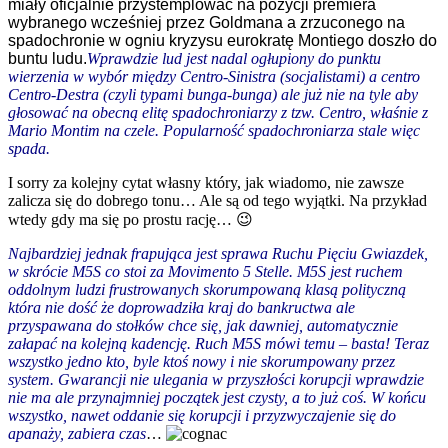
miały oficjalnie przystemplować na pozycji premiera
wybranego wcześniej przez Goldmana a zrzuconego na
spadochronie w ogniu kryzysu eurokratę Montiego doszło do
buntu ludu.
Wprawdzie lud jest nadal ogłupiony do punktu
wierzenia w wybór między Centro-Sinistra (socjalistami) a centro
Centro-Destra (czyli typami bunga-bunga) ale już nie na tyle aby
głosować na obecną elitę spadochroniarzy z tzw. Centro, właśnie z
Mario Montim na czele. Popularność spadochroniarza stale więc
spada.
I sorry za kolejny cytat własny który, jak wiadomo,
nie zawsze
zalicza się do
dobrego tonu… Ale są od tego wyjątki.
N
a przykład
wtedy gdy ma się
po prostu rację
… 😉
Najbardziej jednak frapująca jest sprawa Ruchu Pięciu Gwiazdek,
w skrócie M5S co stoi za
Movimento 5 Stelle
. M5S jest ruchem
oddolnym ludzi frustrowanych skorumpowaną klasą polityczną
która nie dość że doprowadziła kraj do bankructwa ale
przyspawana do stołków chce się, jak dawniej, automatycznie
załapać na kolejną kadencję. Ruch M5S mówi temu – basta! Teraz
wszystko jedno kto, byle ktoś nowy i nie skorumpowany przez
system. Gwarancji nie ulegania w przyszłości korupcji wprawdzie
nie ma ale przynajmniej początek jest czysty, a to już coś. W końcu
wszystko, nawet oddanie się korupcji i przyzwyczajenie się do
apanaży, zabiera czas
…