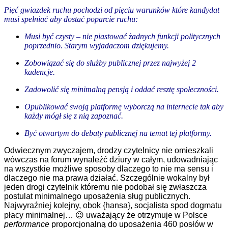
Pięć gwiazdek ruchu pochodzi od pięciu warunków które kandydat
musi spełniać aby dostać poparcie ruchu:
Musi być czysty – nie piastować żadnych funkcji politycznych
poprzednio. Starym wyjadaczom dziękujemy.
Zobowiązać się do służby publicznej przez najwyżej 2
kadencje.
Zadowolić się minimalną pensją i oddać resztę społeczności.
Opublikować swoją platformę wyborczą na internecie tak aby
każdy mógł się z nią zapoznać.
Być otwartym do debaty publicznej na temat tej platformy.
Odwiecznym zwyczajem, drodzy czytelnicy nie omieszkali
wówczas na forum wynaleźć dziury w całym, udowadniając
na wszystkie możliwe sposoby dlaczego to nie ma sensu i
dlaczego nie ma prawa działać. Szczególnie wokalny był
jeden drogi czytelnik któremu nie podobał się zwłaszcza
postulat minimalnego uposażenia sług publicznych.
Najwyraźniej kolejny, obok {hansa}, socjalista spod dogmatu
płacy minimalnej… 😉 uważający że otrzymuje w Polsce
performance
proporcjonalną do uposażenia 460 posłów w