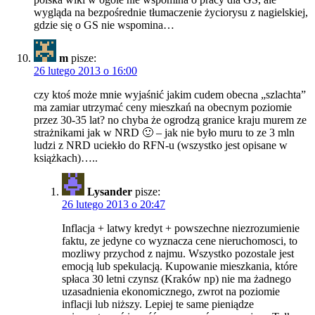
wygląda na bezpośrednie tłumaczenie życiorysu z nagielskiej,
gdzie się o GS nie wspomina…
m
pisze:
26 lutego 2013 o 16:00
czy ktoś może mnie wyjaśnić jakim cudem obecna „szlachta”
ma zamiar utrzymać ceny mieszkań na obecnym poziomie
przez 30-35 lat? no chyba że ogrodzą granice kraju murem ze
strażnikami jak w NRD 🙂 – jak nie było muru to ze 3 mln
ludzi z NRD uciekło do RFN-u (wszystko jest opisane w
książkach)…..
Lysander
pisze:
26 lutego 2013 o 20:47
Inflacja + latwy kredyt + powszechne niezrozumienie
faktu, ze jedyne co wyznacza cene nieruchomosci, to
mozliwy przychod z najmu. Wszystko pozostale jest
emocją lub spekulacją. Kupowanie mieszkania, które
spłaca 30 letni czynsz (Kraków np) nie ma żadnego
uzasadnienia ekonomicznego, zwrot na poziomie
inflacji lub niższy. Lepiej te same pieniądze