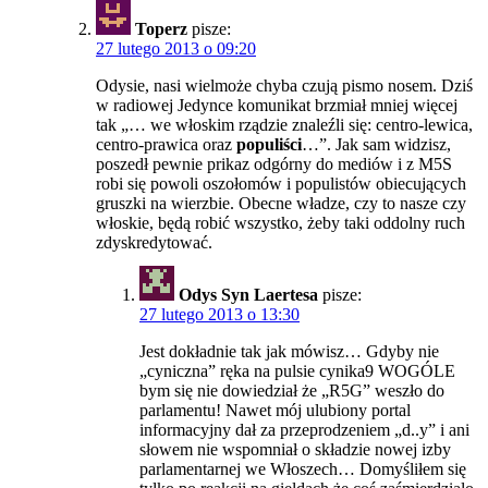
Toperz
pisze:
27 lutego 2013 o 09:20
Odysie, nasi wielmoże chyba czują pismo nosem. Dziś
w radiowej Jedynce komunikat brzmiał mniej więcej
tak „… we włoskim rządzie znaleźli się: centro-lewica,
centro-prawica oraz
populiści
…”. Jak sam widzisz,
poszedł pewnie prikaz odgórny do mediów i z M5S
robi się powoli oszołomów i populistów obiecujących
gruszki na wierzbie. Obecne władze, czy to nasze czy
włoskie, będą robić wszystko, żeby taki oddolny ruch
zdyskredytować.
Odys Syn Laertesa
pisze:
27 lutego 2013 o 13:30
Jest dokładnie tak jak mówisz… Gdyby nie
„cyniczna” ręka na pulsie cynika9 WOGÓLE
bym się nie dowiedział że „R5G” weszło do
parlamentu! Nawet mój ulubiony portal
informacyjny dał za przeprodzeniem „d..y” i ani
słowem nie wspomniał o składzie nowej izby
parlamentarnej we Włoszech… Domyśliłem się