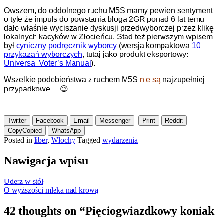
Owszem, do
oddolnego ruchu M5S mamy pewien sentyment
o tyle
że
impuls
do
powstani
a
b
log
a
2GR
ponad
6 lat
temu
dało właśnie
wyciszani
e
dyskusji przedwyborczej przez
klikę
lokalnych
kacyków
w Złocieńc
u.
Stad też pierwszym wpisem
był
cyniczny podręcznik wyborcy
(
wersj
a
kompaktow
a
10
przykazań wyborczych
, tutaj jako produkt eksportowy:
Universal Voter’s Manual
).
Wszelkie podobieństwa z ruchem M5S
nie są
najzupełniej
przypadkowe… 😉
Twitter
Facebook
Email
Messenger
Print
Reddit
Copy
Copied
WhatsApp
Posted in
liber
,
Włochy
Tagged
wydarzenia
Nawigacja wpisu
Uderz w stół
O wyższości mleka nad krową
42 thoughts on “
Pięciogwiazdkowy koniak