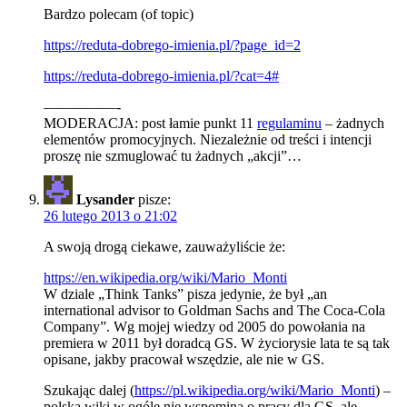
Bardzo polecam (of topic)
https://reduta-dobrego-imienia.pl/?page_id=2
https://reduta-dobrego-imienia.pl/?cat=4#
—————-
MODERACJA: post łamie punkt 11
regulaminu
– żadnych
elementów promocyjnych. Niezależnie od treści i intencji
proszę nie szmuglować tu żadnych „akcji”…
Lysander
pisze:
26 lutego 2013 o 21:02
A swoją drogą ciekawe, zauważyliście że:
https://en.wikipedia.org/wiki/Mario_Monti
W dziale „Think Tanks” pisza jedynie, że był „an
international advisor to Goldman Sachs and The Coca-Cola
Company”. Wg mojej wiedzy od 2005 do powołania na
premiera w 2011 był doradcą GS. W życiorysie lata te są tak
opisane, jakby pracował wszędzie, ale nie w GS.
Szukając dalej (
https://pl.wikipedia.org/wiki/Mario_Monti
) –
polska wiki w ogóle nie wspomina o pracy dla GS, ale