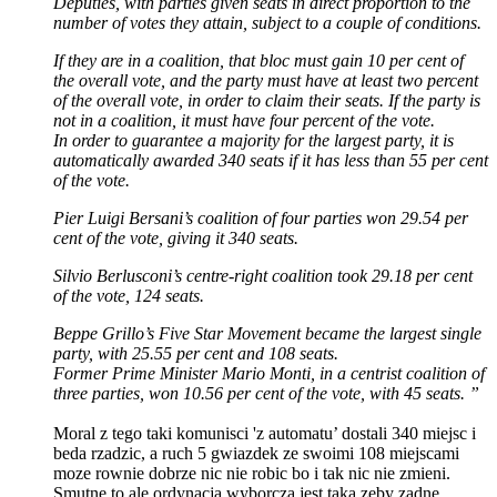
Deputies, with parties given seats in direct proportion to the
number of votes they attain, subject to a couple of conditions.
If they are in a coalition, that bloc must gain 10 per cent of
the overall vote, and the party must have at least two percent
of the overall vote, in order to claim their seats. If the party is
not in a coalition, it must have four percent of the vote.
In order to guarantee a majority for the largest party, it is
automatically awarded 340 seats if it has less than 55 per cent
of the vote.
Pier Luigi Bersani’s coalition of four parties won 29.54 per
cent of the vote, giving it 340 seats.
Silvio Berlusconi’s centre-right coalition took 29.18 per cent
of the vote, 124 seats.
Beppe Grillo’s Five Star Movement became the largest single
party, with 25.55 per cent and 108 seats.
Former Prime Minister Mario Monti, in a centrist coalition of
three parties, won 10.56 per cent of the vote, with 45 seats. ”
Moral z tego taki komunisci 'z automatu’ dostali 340 miejsc i
beda rzadzic, a ruch 5 gwiazdek ze swoimi 108 miejscami
moze rownie dobrze nic nie robic bo i tak nic nie zmieni.
Smutne to ale ordynacja wyborcza jest taka zeby zadne