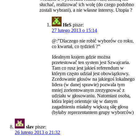
słuchać, realizować ich wolę (do czego podobno
zostali wybrani), a nie własne interesy. Utopia ?
HeS
pisze:
27 lutego 2013 o 15:14
@:”Dlaczego nie robić wyborów co roku,
co kwartał, co tydzień ?”
Idealnym krajem gdzie można
przetestować ten system jest Szwajcaria.
Tam co rusz jest jakieś referendum w
którym często udział jest obowiązkowy.
Zcedowanie głosów na jakiegoś lokalnego
lidera (w danej sprawie) pozwala tym
mniej zorientowanym zrezygnować z
udziału w głosowaniu. Natomiast osoba,
która lepiej orientuje się w danym
zagadnieniu miałaby większą siłę głosu
(byłaby reprezentantem grupy wyborców)
slav
pisze:
26 lutego 2013 o 21:32