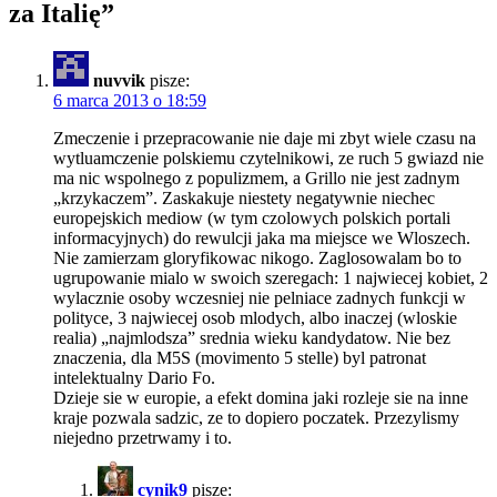
za Italię
”
nuvvik
pisze:
6 marca 2013 o 18:59
Zmeczenie i przepracowanie nie daje mi zbyt wiele czasu na
wytluamczenie polskiemu czytelnikowi, ze ruch 5 gwiazd nie
ma nic wspolnego z populizmem, a Grillo nie jest zadnym
„krzykaczem”. Zaskakuje niestety negatywnie niechec
europejskich mediow (w tym czolowych polskich portali
informacyjnych) do rewulcji jaka ma miejsce we Wloszech.
Nie zamierzam gloryfikowac nikogo. Zaglosowalam bo to
ugrupowanie mialo w swoich szeregach: 1 najwiecej kobiet, 2
wylacznie osoby wczesniej nie pelniace zadnych funkcji w
polityce, 3 najwiecej osob mlodych, albo inaczej (wloskie
realia) „najmlodsza” srednia wieku kandydatow. Nie bez
znaczenia, dla M5S (movimento 5 stelle) byl patronat
intelektualny Dario Fo.
Dzieje sie w europie, a efekt domina jaki rozleje sie na inne
kraje pozwala sadzic, ze to dopiero poczatek. Przezylismy
niejedno przetrwamy i to.
cynik9
pisze: