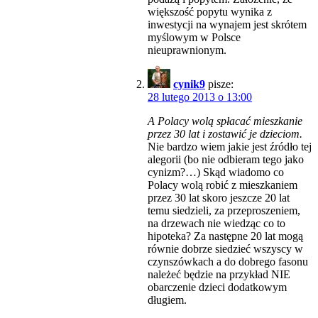
większość popytu wynika z
inwestycji na wynajem jest skrótem
myślowym w Polsce
nieuprawnionym.
cynik9
pisze:
28 lutego 2013 o 13:00
A Polacy wolą spłacać mieszkanie
przez 30 lat i zostawić je dzieciom.
Nie bardzo wiem jakie jest źródło tej
alegorii (bo nie odbieram tego jako
cynizm?…) Skąd wiadomo co
Polacy wolą robić z mieszkaniem
przez 30 lat skoro jeszcze 20 lat
temu siedzieli, za przeproszeniem,
na drzewach nie wiedząc co to
hipoteka? Za następne 20 lat mogą
równie dobrze siedzieć wszyscy w
czynszówkach a do dobrego fasonu
należeć będzie na przykład NIE
obarczenie dzieci dodatkowym
długiem.