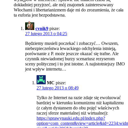
dokładniej przyjrzeć, ale mój znajomek zainteresowany
Włochami i libertarianizmem daje mi do zrozumienia, że cała
ta euforia jest bezpodstawna.
cynik9
pisze:
27 lutego 2013 o 04:25
Będziemy musieli poczekać i zobaczyć… Owszem,
niebezpieczeństwa lewackiego odchylenia istnieją,
porównanie z P. może jeszcze okazać się trafne. Ale
czynnik niewiadomej burzy scenariusz rezyserom
sceny politycznej i to jest istotne. A najistotniejszy IMO
jest wpływ internetu…
MC
pisze:
27 lutego 2013 o 08:49
Tylko że Internet na razie zdaje się ewoluować
bardziej w kierunku komunizmu niż kapitalizmu
(z całym dystansem do obu pojęć właściwych
raczej sferze materialnej niż wirtualnej):
https://sprawynauki.edu.pl/index.php?
option=com_content&view=article&id=2234:wid