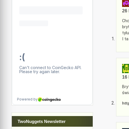
26 
Chc
bry
tylu
I t
16 
Bry
świ
htt
TwoNuggets Newsletter