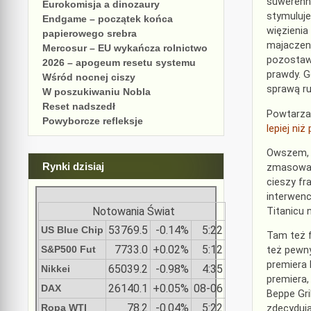
suwerenn
Eurokomisja a dinozaury
stymuluje
Endgame – początek końca
więzienia
papierowego srebra
majaczenia
Mercosur – EU wykańcza rolnictwo
pozostawi
2026 – apogeum resetu systemu
prawdy. G
Wśród nocnej ciszy
sprawą ru
W poszukiwaniu Nobla
Reset nadszedł
Powtarza
Powyborcze refleksje
lepiej ni
Owszem, 
Rynki dzisiaj
zmasowan
cieszy fr
interwenc
Notowania Świat
Titanicu 
53769.5
-0.14%
5:22
US Blue Chip
Tam też f
7733.0
+0.02%
5:12
S&P500 Fut
też pewny
premiera 
65039.2
-0.98%
4:35
Nikkei
premiera,
26140.1
+0.05%
08-06
DAX
Beppe Gri
78.2
-0.04%
5:22
Ropa WTI
zdecyduj