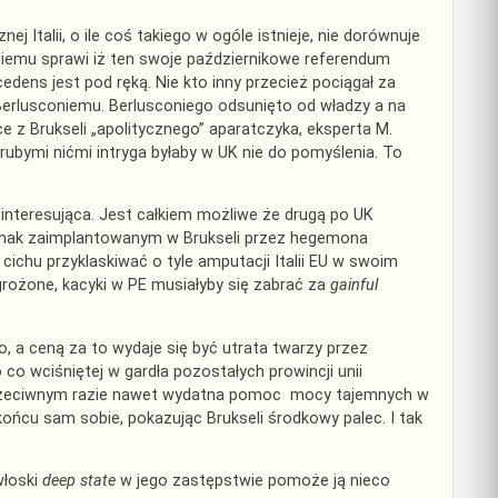
j Italii, o ile coś takiego w ogóle istnieje, nie dorównuje
ziemu sprawi iż ten swoje październikowe referendum
edens jest pod ręką. Nie kto inny przecież pociągał za
erlusconiemu. Berlusconiego odsunięto od władzy a na
 z Brukseli „apolitycznego” aparatczyka, eksperta M.
grubymi nićmi intryga byłaby w UK nie do pomyślenia. To
 interesująca. Jest całkiem możliwe że drugą po UK
t jednak zaimplantowanym w Brukseli przez hegemona
cichu przyklaskiwać o tyle amputacji Italii EU w swoim
rożone, kacyki w PE musiałyby się zabrać za
gainful
o, a ceną za to wydaje się być utrata twarzy przez
o wciśniętej w gardła pozostałych prowincji unii
 przeciwnym razie nawet wydatna pomoc mocy tajemnych w
ońcu sam sobie, pokazując Brukseli środkowy palec. I tak
włoski
deep state
w jego zastępstwie pomoże ją nieco