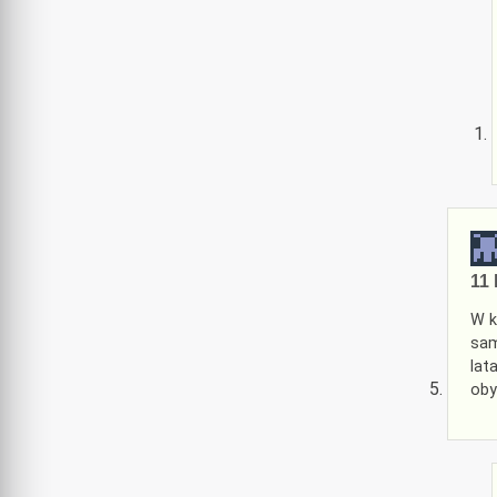
11 
W k
sam
lat
oby