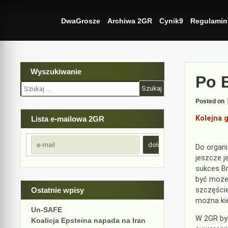
Skip
to
DwaGrosze
Archiwa 2GR
Cynik9
Regulamin
content
Wyszukiwanie
Po B
Szukaj:
Posted on
Kolejna 
Lista e-mailowa 2GR
Do organ
jeszcze j
sukces Br
być może 
szczęście
Ostatnie wpisy
można kie
Un-SAFE
W 2GR byl
Koalicja Epsteina napada na Iran