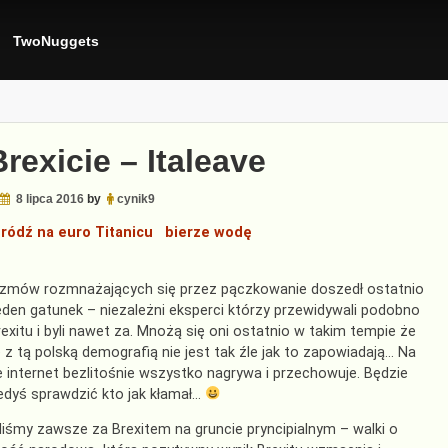
TwoNuggets
rexicie – Italeave
8 lipca 2016
by
cynik9
gródź na euro Titanicu bierze wodę
izmów rozmnażających się przez pączkowanie doszedł ostatnio
eden gatunek – niezależni eksperci którzy przewidywali podobno
exitu i byli nawet za. Mnożą się oni ostatnio w takim tempie że
z tą polską demografią nie jest tak źle jak to zapowiadają… Na
 internet bezlitośnie wszystko nagrywa i przechowuje. Będzie
dyś sprawdzić kto jak kłamał…
iśmy zawsze za Brexitem na gruncie pryncipialnym – walki o