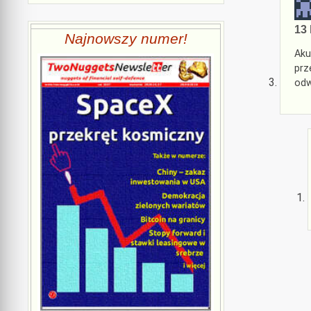
13 
Najnowszy numer!
Aku
prz
odw