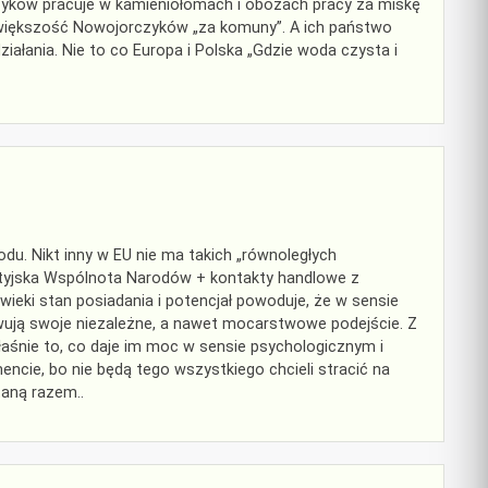
yków pracuje w kamieniołomach i obozach pracy za miskę
ąc większość Nowojorczyków „za komuny”. A ich państwo
iałania. Nie to co Europa i Polska „Gdzie woda czysta i
odu. Nikt inny w EU nie ma takich „równoległych
rytyjska Wspólnota Narodów + kontakty handlowe z
ieki stan posiadania i potencjał powoduje, że w sensie
owują swoje niezależne, a nawet mocarstwowe podejście. Z
właśnie to, co daje im moc w sensie psychologicznym i
cie, bo nie będą tego wszystkiego chcieli stracić na
taną razem..