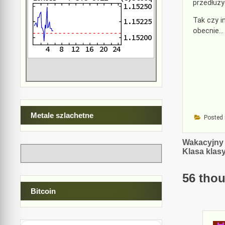
przedłuży
Tak czy i
obecnie…
Metale szlachetne
Posted 
Nawiga
Wakacyjny 
Klasa klas
wpisu
56 thou
Bitcoin