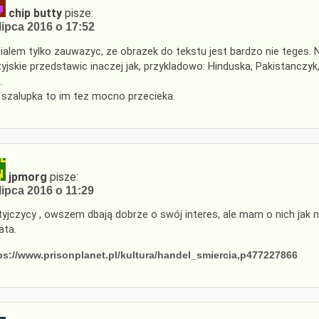
chip butty
pisze:
lipca 2016 o 17:52
ialem tylko zauwazyc, ze obrazek do tekstu jest bardzo nie teges. 
tyjskie przedstawic inaczej jak, przykladowo: Hinduska, Pakistanczyk,
.
a szalupka to im tez mocno przecieka.
jpmorg
pisze:
lipca 2016 o 11:29
tyjczycy , owszem dbają dobrze o swój interes, ale mam o nich jak n
ata.
ps://www.prisonplanet.pl/kultura/handel_smiercia,p477227866