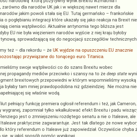
ość narodową którą pozytywny wynik Brexitu wzmacnia i
, zarówno dla narodów UK jak i w większej nawet mierze dla
 narodów jakim powoli stała się EU. Tutaj germańsko – frankońskie
 o pogłębianiu integracji które ukazały się jako reakcja na Brexit nie
ają cienia wątpliwości. Aktualnie antynomia tego bliższa jest
dyby EU nie była więzieniem narodów wyjście z niej kraju byłoby
tynową, sprowadzającą się do negocjacji szczegółów technicznych
my też – dla rekordu – że
UK wyjdzie na opuszczeniu EU znacznie
ż pozostając przywiązane do tonącego euro Titanica.
mieliśmy swoje wątpliwości co do szans Brexitu wobec
ej propagandy mediów przeciwko i szansy na to że
deep state
wyni
agment brexitowych przepowiedni w którym wspomnieliśmy wysoką k
ja byłaby tam mniej prawdopodobna niż gdzieindziej. Nie można nie
napełniającej się właśnie wodą.
ilut pełniący funkcję premiera ogłosił referendum i też, jak Cameron,
 wygranej, zapomniał tylko wkalkulować efekt Brexitu i padu wis
Renziego jest o zmniejszeniu rozdętego senatu a nie o Italeave, al
 Italeave praktycznie zagwarantuje. Jest tak dlatego że nowe wybo
llo który referendum o Italeave już zapowiedział. Oczywiście chyba
ą się w jakiś sposób pomóc wynikowi…