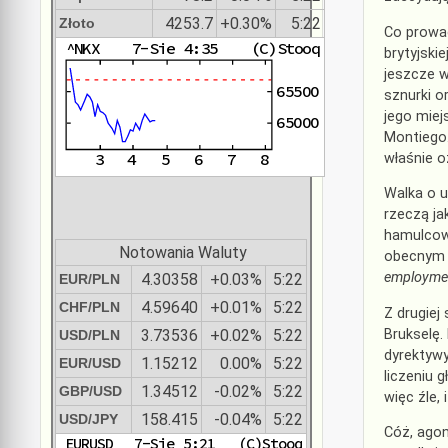
4253.7
+0.30%
5:22
Złoto
Co prowad
brytyjski
jeszcze w
sznurki o
jego miej
Montiego.
właśnie o
Walka o u
rzeczą ja
hamulcowy
Notowania Waluty
obecnym 
employme
4.30358
+0.03%
5:22
EUR/PLN
4.59640
+0.01%
5:22
CHF/PLN
Z drugiej
Brukselę.
3.73536
+0.02%
5:22
USD/PLN
dyrektyw
1.15212
0.00%
5:22
EUR/USD
liczeniu 
1.34512
-0.02%
5:22
GBP/USD
więc źle, 
158.415
-0.04%
5:22
USD/JPY
Cóż, agon