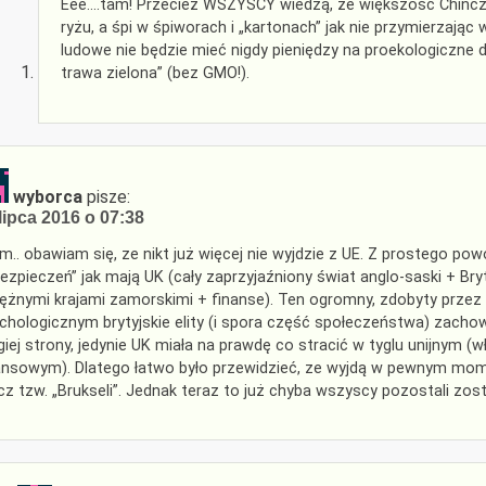
Eee….tam! Przecież WSZYSCY wiedzą, że większość Chińcz
ryżu, a śpi w śpiworach i „kartonach” jak nie przymierzaj
ludowe nie będzie mieć nigdy pieniędzy na proekologiczne dz
trawa zielona” (bez GMO!).
wyborca
pisze:
lipca 2016 o 07:38
.. obawiam się, ze nikt już więcej nie wyjdzie z UE. Z prostego pow
ezpieczeń” jak mają UK (cały zaprzyjaźniony świat anglo-saski + B
ężnymi krajami zamorskimi + finanse). Ten ogromny, zdobyty przez w
chologicznym brytyjskie elity (i spora część społeczeństwa) zach
giej strony, jedynie UK miała na prawdę co stracić w tyglu unijnym (
ansowym). Dlatego łatwo było przewidzieć, ze wyjdą w pewnym momen
cz tzw. „Brukseli”. Jednak teraz to już chyba wszyscy pozostali zos