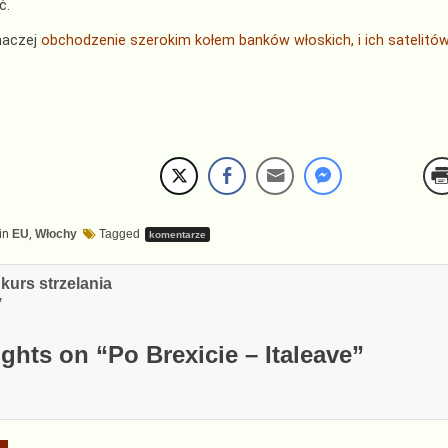
ć.
naczej
obchodzenie szerokim kołem banków włoskich, i ich satelitó
in
EU
,
Włochy
Tagged
komentarze
cja
kurs strzelania
y
ghts on “
Po Brexicie – Italeave
”