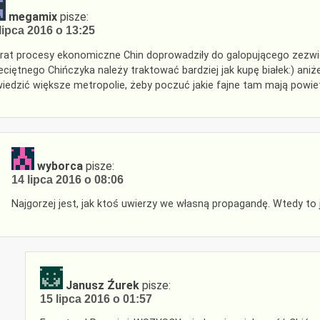
megamix
pisze:
lipca 2016 o 13:25
rat procesy ekonomiczne Chin doprowadziły do galopującego zezwie
eciętnego Chińczyka należy traktować bardziej jak kupę białek:) aniż
iedzić większe metropolie, żeby poczuć jakie fajne tam mają powie
wyborca
pisze:
14 lipca 2016 o 08:06
Najgorzej jest, jak ktoś uwierzy we własną propagandę. Wtedy to j
Janusz Źurek
pisze:
15 lipca 2016 o 01:57