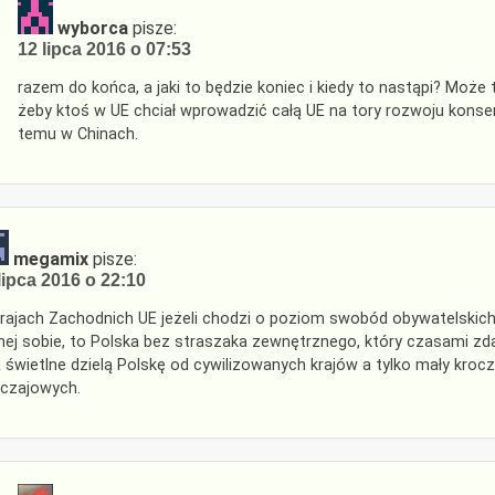
wyborca
pisze:
12 lipca 2016 o 07:53
razem do końca, a jaki to będzie koniec i kiedy to nastąpi? Może to
żeby ktoś w UE chciał wprowadzić całą UE na tory rozwoju konse
temu w Chinach.
megamix
pisze:
lipca 2016 o 22:10
rajach Zachodnich UE jeżeli chodzi o poziom swobód obywatelskic
ej sobie, to Polska bez straszaka zewnętrznego, który czasami zda
a świetlne dzielą Polskę od cywilizowanych krajów a tylko mały kr
czajowych.