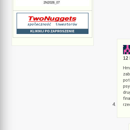
12 
Hmm
zab
pot
psy
dru
fin
rze