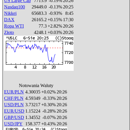
US Large Cap
7715.9
-0.19%
20:26
Nasdaq100
29449.0
-0.13%
20:25
Nikkei
65683.3
-0.93%
8:45
DAX
26165.2
+0.15%
17:30
Ropa WTI
77.3
+2.82%
20:26
Złoto
4248.1
+0.03%
20:26
Notowania Waluty
EUR/PLN
4.30035
+0.02%
20:26
CHF/PLN
4.59349
-0.33%
20:26
USD/PLN
3.73217
+0.30%
20:26
EUR/USD
1.15224
-0.28%
20:26
GBP/USD
1.34552
-0.07%
20:26
USD/JPY
158.377
+0.43%
20:26