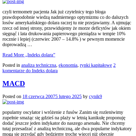
czyli termometr pacjenta Jak już czytelnicy tego bloga
prawdopodobnie wiedzą nadmiernego optymizmu co do dalszych
losów amerykańskiego dolara raczej tu nie przejawiamy. A ujmując
rzecz od innej strony, przewidujemy że morze deficytów jak okiem
sięgnąć i lata drukowania papierowego pieniądza w tempie 10%
rocznie i lepiej (czerwiec 2007 – 14.8% ) w pewnym momencie
doprowadzą …
Read More
„Indeks dolara”
Posted in
analiza techniczna
,
ekonomia
,
rynki kapitałowe
2
komentarze
do Indeks dolara
MACD
Posted on
18 czerwca 2007
5 lutego 2025
by
cynik9
popularny oscylator i wróżenie z fusów Zanim się rozleniwimy
zupełnie smażąc się gdzieś na plaży w letnią kanikułę proponuję
dodać jeszcze jeden indykator do naszego arsenału. Nie chcemy
tutaj przesadzać z analizą techniczną, ale dwa popularne indykatory
mogą się przydać gdy będziemy trochę więcej niż obecnie