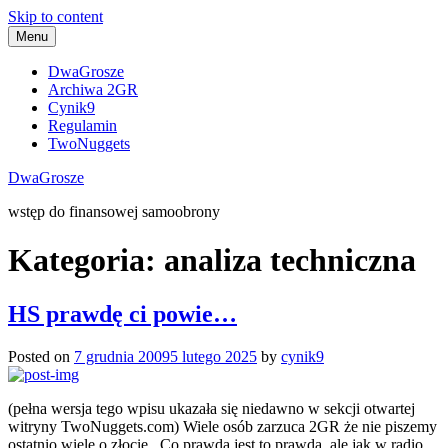
Skip to content
Menu
DwaGrosze
Archiwa 2GR
Cynik9
Regulamin
TwoNuggets
DwaGrosze
wstęp do finansowej samoobrony
Kategoria:
analiza techniczna
HS prawdę ci powie…
Posted on
7 grudnia 2009
5 lutego 2025
by
cynik9
(pełna wersja tego wpisu ukazała się niedawno w sekcji otwartej
witryny TwoNuggets.com) Wiele osób zarzuca 2GR że nie piszemy
ostatnio wiele o złocie. Co prawda jest to prawda, ale jak w radio