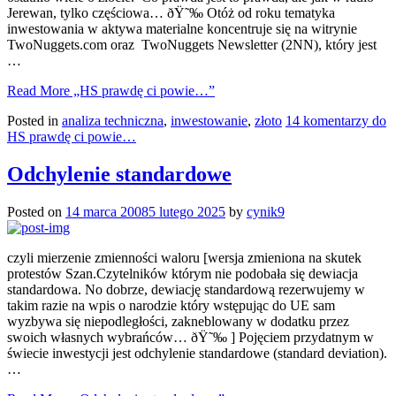
Jerewan, tylko częściowa… ðŸ˜‰ Otóż od roku tematyka
inwestowania w aktywa materialne koncentruje się na witrynie
TwoNuggets.com oraz TwoNuggets Newsletter (2NN), który jest
…
Read More
„HS prawdę ci powie…”
Posted in
analiza techniczna
,
inwestowanie
,
złoto
14 komentarzy
do
HS prawdę ci powie…
Odchylenie standardowe
Posted on
14 marca 2008
5 lutego 2025
by
cynik9
czyli mierzenie zmienności waloru [wersja zmieniona na skutek
protestów Szan.Czytelników którym nie podobała się dewiacja
standardowa. No dobrze, dewiację standardową rezerwujemy w
takim razie na wpis o narodzie który wstępując do UE sam
wyzbywa się niepodległości, zakneblowany w dodatku przez
swoich własnych wybrańców… ðŸ˜‰ ] Pojęciem przydatnym w
świecie inwestycji jest odchylenie standardowe (standard deviation).
…