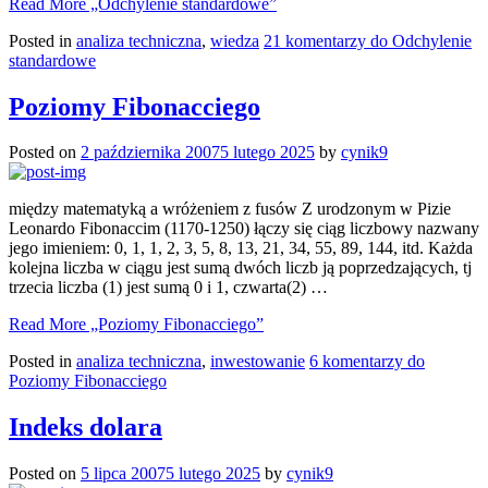
Read More
„Odchylenie standardowe”
Posted in
analiza techniczna
,
wiedza
21 komentarzy
do Odchylenie
standardowe
Poziomy Fibonacciego
Posted on
2 października 2007
5 lutego 2025
by
cynik9
między matematyką a wróżeniem z fusów Z urodzonym w Pizie
Leonardo Fibonaccim (1170-1250) łączy się ciąg liczbowy nazwany
jego imieniem: 0, 1, 1, 2, 3, 5, 8, 13, 21, 34, 55, 89, 144, itd. Każda
kolejna liczba w ciągu jest sumą dwóch liczb ją poprzedzających, tj
trzecia liczba (1) jest sumą 0 i 1, czwarta(2) …
Read More
„Poziomy Fibonacciego”
Posted in
analiza techniczna
,
inwestowanie
6 komentarzy
do
Poziomy Fibonacciego
Indeks dolara
Posted on
5 lipca 2007
5 lutego 2025
by
cynik9