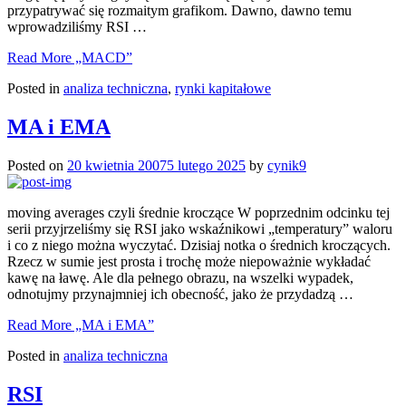
przypatrywać się rozmaitym grafikom. Dawno, dawno temu
wprowadziliśmy RSI …
Read More
„MACD”
Posted in
analiza techniczna
,
rynki kapitałowe
MA i EMA
Posted on
20 kwietnia 2007
5 lutego 2025
by
cynik9
moving averages czyli średnie kroczące W poprzednim odcinku tej
serii przyjrzeliśmy się RSI jako wskaźnikowi „temperatury” waloru
i co z niego można wyczytać. Dzisiaj notka o średnich kroczących.
Rzecz w sumie jest prosta i trochę może niepoważnie wykładać
kawę na ławę. Ale dla pełnego obrazu, na wszelki wypadek,
odnotujmy przynajmniej ich obecność, jako że przydadzą …
Read More
„MA i EMA”
Posted in
analiza techniczna
RSI