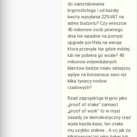
do zainstalowania
kryptozlotego i od kazdej
kwoty wysylania 22%VAT na
adres budzetu? Czy wreszcie
40 milionow osob pewnego
dnia nie wpadnie na pomysl
upgrade portfela na wersje
ktora przesyla tax gdzie indziej
lub nie pobiera go wcale? 40
milionow indywidulanych
klientow bedzie mialo silniejszy
wplyw na konsensus sieci niz
kilka tysiecy nodow
rzadowych?
Rzad zaprojektuje krypto jako
„proof of stake” zamiast
„proof of work” to w mysl
zasady ze demokratyczny rzad
wyda kazda kase, ten stake
mu szybko zniknie… A co jak za
kilka(nascie) lat jakis haker lub