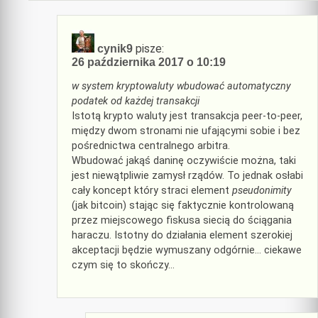
pisze:
cynik9
26 października 2017 o 10:19
w system kryptowaluty wbudować automatyczny
podatek od każdej transakcji
Istotą krypto waluty jest transakcja peer-to-peer,
między dwom stronami nie ufającymi sobie i bez
pośrednictwa centralnego arbitra.
Wbudować jakąś daninę oczywiście można, taki
jest niewątpliwie zamysł rządów. To jednak osłabi
cały koncept który straci element
pseudonimity
(jak bitcoin) stając się faktycznie kontrolowaną
przez miejscowego fiskusa siecią do ściągania
haraczu. Istotny do działania element szerokiej
akceptacji będzie wymuszany odgórnie… ciekawe
czym się to skończy…