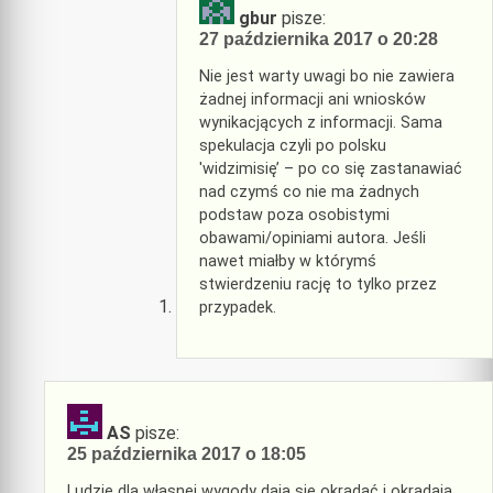
gbur
pisze:
27 października 2017 o 20:28
Nie jest warty uwagi bo nie zawiera
żadnej informacji ani wniosków
wynikacjących z informacji. Sama
spekulacja czyli po polsku
'widzimisię’ – po co się zastanawiać
nad czymś co nie ma żadnych
podstaw poza osobistymi
obawami/opiniami autora. Jeśli
nawet miałby w którymś
stwierdzeniu rację to tylko przez
przypadek.
AS
pisze:
25 października 2017 o 18:05
Ludzie dla własnej wygody dają się okradać i okradają