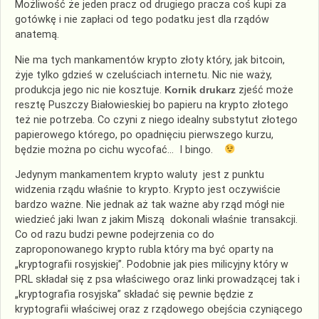
Możliwość że jeden pracz od drugiego pracza coś kupi za
gotówkę i nie zapłaci od tego podatku jest dla rządów
anatemą.
Nie ma tych mankamentów krypto złoty który, jak bitcoin,
żyje tylko gdzieś w czeluściach internetu. Nic nie waży,
produkcja jego nic nie kosztuje.
Kornik drukarz
zjeść może
resztę Puszczy Białowieskiej bo papieru na krypto złotego
też nie potrzeba. Co czyni z niego idealny substytut złotego
papierowego którego, po opadnięciu pierwszego kurzu,
będzie można po cichu wycofać… I bingo.
Jedynym mankamentem krypto waluty jest z punktu
widzenia rządu właśnie to krypto. Krypto jest oczywiście
bardzo ważne. Nie jednak aż tak ważne aby rząd mógł nie
wiedzieć jaki Iwan z jakim Miszą dokonali właśnie transakcji.
Co od razu budzi pewne podejrzenia co do
zaproponowanego krypto rubla który ma być oparty na
„kryptografii rosyjskiej”. Podobnie jak pies milicyjny który w
PRL składał się z psa właściwego oraz linki prowadzącej tak i
„kryptografia rosyjska” składać się pewnie będzie z
kryptografii właściwej oraz z rządowego obejścia czyniącego