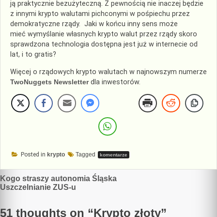
ją praktycznie bezużyteczną. Z pewnością nie inaczej będzie
z innymi krypto walutami pichconymi w pośpiechu przez
demokratyczne rządy. Jaki w końcu inny sens może
mieć wymyślanie własnych krypto walut przez rządy skoro
sprawdzona technologia dostępna jest już w internecie od
lat, i to gratis?
Więcej o rządowych krypto walutach w najnowszym numerze
TwoNuggets Newsletter
dla inwestorów.
Posted in
krypto
Tagged
komentarze
Nawigacja
Kogo straszy autonomia Śląska
Uszczelnianie ZUS-u
wpisu
51 thoughts on “
Krypto złoty
”