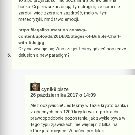
to albo przyszłość i nic poza nimi albo ewidentna
bańka. Ci pierwsi zarzucają tym drugim, że sami nie
zarobili wiec zżera ich zazdrość, mało w tym
meteorytyki, mnóstwo emocji.
https://legalinsurrection.com/wp-
content/uploads/2014/02/Stages-of-Bubble-Chart-
with-title.jpg
Czy nie wydaje się Wam że jesteśmy gdzieś pomiędzy
delusion a new paradigm?
pisze:
cynik9
26 października 2017 o 14:09
Ależ oczywiście! Jesteśmy w fazie krypto bańki, i
z obecnych coś 1200 krypto walut po krachu
prawdopodobnie pozostanie, jak zwykle bywa w
tego typu zjawiskach, nie więcej niż kilka, na
które jest miejsce. W bańce produkcji