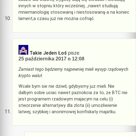
innych w stopniu który wcześniej…,nawet studiują
mniemanologię stosowaną i niestosowaną-a na koniec
lament,a czasu już nie można cofnąć.
Takie Jeden Łoś
pisze:
25 października 2017 o 12:08
Zamiast tego będziemy najpewniej mieli wysyp rządowych
krypto walut.
Wcale bym sie nie dziwil, gdybysmy juz mieli. Nie
dalbym sobie uciac nawet paznokcia za to, ze BTC nie
jest programem rzadowym majacym na celu (i)
stworzenie alternatywy dla zlota (ii) umozliwienie
latwej, szybkiej i anonimowej konfiskaty majatku.