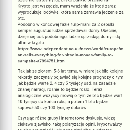
szale nie jesteśmy już blisko punktu przesilenia?
Krypto jest wszędzie, mam wrażenie że ktoś zaraz
wyprodukuje lodówke, która sama zamawia jedzenie za
btc.
Podobno w końcowej fazie tulip-manii za 2 cebulki
semper augustus ludzie sprzedawali domy. Obecnie,
dzieje się coś podobnego, ludzie sprzedają domy i idą
all-in w krypto:
https://www.independent.co.uk/news/world/europe/m
an-sells-everything-for-bitcoin-moves-family-to-
campsite-a7994751.html
Tak jak ze złotem, 5-6 lat temu, w miare jak biło kolejne
rekordy, zaczynały pojawiać się kolejne prognozy o tym
jak będzie warte 2, 4 czy 5 tysięcy usd, na zasadzie
znanej narracji, rosnie to będzie rosło. Teraz
analogicznie wszyscy mówią o tym że btc będzie wart
10 tysięcy do końca roku, a potem 1 btc będzie
kupował 50 czy 100 tysięcy dolarów.
Czytając różne grupy i internetowe dyskusje, widzę
ciekawe zjawisko, taką polaryzacje opinii, krypotwaluty