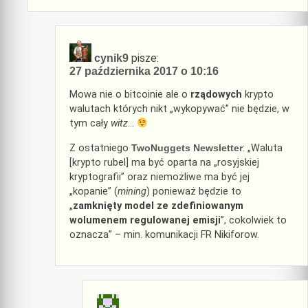
pisze:
cynik9
27 października 2017 o 10:16
Mowa nie o bitcoinie ale o
rządowych
krypto
walutach których nikt „wykopywać” nie będzie, w
tym cały
witz
…
Z ostatniego
TwoNuggets Newsletter
: „Waluta
[krypto rubel] ma być oparta na „rosyjskiej
kryptografii” oraz niemożliwe ma być jej
„kopanie” (
mining
) ponieważ będzie to
„
zamknięty model ze zdefiniowanym
wolumenem regulowanej emisji
”, cokolwiek to
oznacza” – min. komunikacji FR Nikiforow.