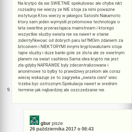
Na krytpo da sie SWIETNIE spekulowac ale chyba nikt
rozsadny nie wierzy ze NIE stoja za nimi powazne
instytucje.Ktos wierzy w jakiegos Satoshi Nakamoto
ktory sam jeden wymyslil przelomowa technologie o
lata swietlne przerastajaca mainstream i ktorego
wszystkie sluzby swiata nie sa nawet w stanie
zidentyfikwoac od dobrych paru lat?MOim zdaniem za
bitcoinem i NIEKTORYMI innymi kryptowalutami stoja
tajne sluzby i duze banki-gole ze zlota ale ze swietnym
planem na swiat cashless.Sama idea krypto nie jest
zla-gdyby NAPRAWDE byly zdecentralizowane i
anonimowe to bylby to prawdziwy przelom ale coraz
wiecej wskazuje ze to zagrywka „swiata cieni” wiec
trzeba byc ostroznym.Spekulacja nawet w srednim
terminie-jak najbardziej ale oszczedzanie nie.
gbur
pisze:
26 października 2017 o 06:43