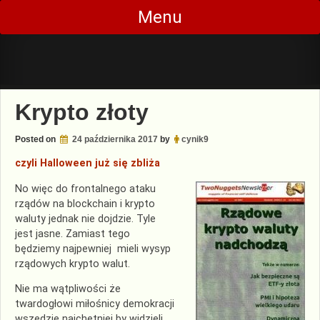
Skip
Menu
to
content
Krypto złoty
Posted on
24 października 2017
by
cynik9
czyli Halloween już się zbliża
No więc do frontalnego ataku
rządów na blockchain i krypto
waluty jednak nie dojdzie. Tyle
jest jasne. Zamiast tego
będziemy najpewniej mieli wysyp
rządowych krypto walut.
Nie ma wątpliwości że
twardogłowi miłośnicy demokracji
wszędzie najchętniej by widzieli