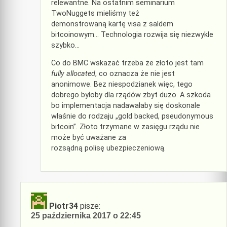
relewantne. Na ostatnim seminarium
TwoNuggets mieliśmy też
demonstrowaną kartę visa z saldem
bitcoinowym… Technologia rozwija się niezwykle
szybko…
Co do BMC wskazać trzeba że złoto jest tam
fully allocated
, co oznacza że nie jest
anonimowe. Bez niespodzianek więc, tego
dobrego byłoby dla rządów zbyt dużo. A szkoda
bo implementacja nadawałaby się doskonale
właśnie do rodzaju „gold backed, pseudonymous
bitcoin”. Złoto trzymane w zasięgu rządu nie
może być uważane za
rozsądną polisę ubezpieczeniową.
Piotr34
pisze:
25 października 2017 o 22:45