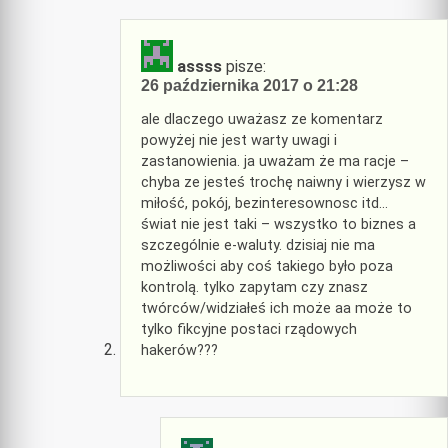
assss
pisze:
26 października 2017 o 21:28
ale dlaczego uważasz ze komentarz
powyżej nie jest warty uwagi i
zastanowienia. ja uważam że ma racje –
chyba ze jesteś trochę naiwny i wierzysz w
miłość, pokój, bezinteresownosc itd…
świat nie jest taki – wszystko to biznes a
szczególnie e-waluty. dzisiaj nie ma
możliwości aby coś takiego było poza
kontrolą. tylko zapytam czy znasz
twórców/widziałeś ich może aa może to
tylko fikcyjne postaci rządowych
hakerów???