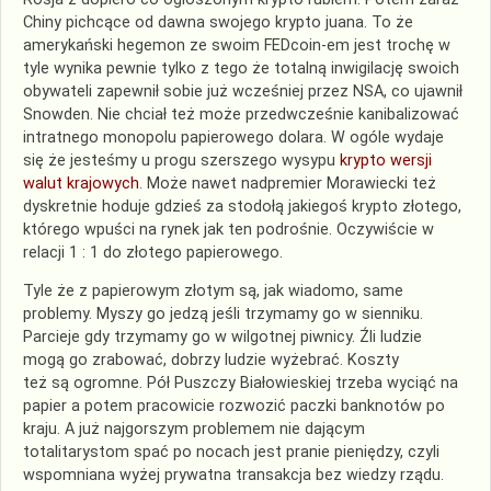
Chiny pichcące od dawna swojego krypto juana. To że
amerykański hegemon ze swoim FEDcoin-em jest trochę w
tyle wynika pewnie tylko z tego że totalną inwigilację swoich
obywateli zapewnił sobie już wcześniej przez NSA, co ujawnił
Snowden. Nie chciał też może przedwcześnie kanibalizować
intratnego monopolu papierowego dolara. W ogóle wydaje
się że jesteśmy u progu szerszego wysypu
krypto wersji
walut krajowych
. Może nawet nadpremier Morawiecki też
dyskretnie hoduje gdzieś za stodołą jakiegoś krypto złotego,
którego wpuści na rynek jak ten podrośnie. Oczywiście w
relacji 1 : 1 do złotego papierowego.
Tyle że z papierowym złotym są, jak wiadomo, same
problemy. Myszy go jedzą jeśli trzymamy go w sienniku.
Parcieje gdy trzymamy go w wilgotnej piwnicy. Źli ludzie
mogą go zrabować, dobrzy ludzie wyżebrać. Koszty
też są ogromne. Pół Puszczy Białowieskiej trzeba wyciąć na
papier a potem pracowicie rozwozić paczki banknotów po
kraju. A już najgorszym problemem nie dającym
totalitarystom spać po nocach jest pranie pieniędzy, czyli
wspomniana wyżej prywatna transakcja bez wiedzy rządu.