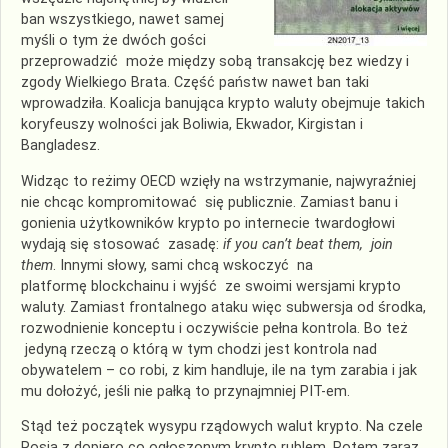
ban wszystkiego, nawet samej
myśli o tym że dwóch gości
przeprowadzić może między sobą transakcję bez wiedzy i
zgody Wielkiego Brata. Część państw nawet ban taki
wprowadziła. Koalicja banująca krypto waluty obejmuje takich
koryfeuszy wolności jak Boliwia, Ekwador, Kirgistan i
Bangladesz.
Widząc to reżimy OECD wzięły na wstrzymanie, najwyraźniej
nie chcąc kompromitować się publicznie. Zamiast banu i
gonienia użytkowników krypto po internecie twardogłowi
wydają się stosować zasadę:
if you can’t beat them, join
them
. Innymi słowy, sami chcą wskoczyć na
platformę blockchainu i wyjść ze swoimi wersjami krypto
waluty. Zamiast frontalnego ataku więc subwersja od środka,
rozwodnienie konceptu i oczywiście pełna kontrola. Bo też
jedyną rzeczą o którą w tym chodzi jest kontrola nad
obywatelem – co robi, z kim handluje, ile na tym zarabia i jak
mu dołożyć, jeśli nie pałką to przynajmniej PIT-em.
Stąd też początek wysypu rządowych walut krypto. Na czele
Rosja z dopiero co ogłoszonym krypto rublem. Potem zaraz