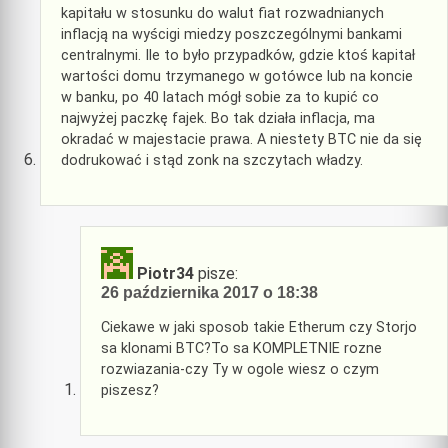
kapitału w stosunku do walut fiat rozwadnianych
inflacją na wyścigi miedzy poszczególnymi bankami
centralnymi. Ile to było przypadków, gdzie ktoś kapitał
wartości domu trzymanego w gotówce lub na koncie
w banku, po 40 latach mógł sobie za to kupić co
najwyżej paczkę fajek. Bo tak działa inflacja, ma
okradać w majestacie prawa. A niestety BTC nie da się
dodrukować i stąd zonk na szczytach władzy.
Piotr34
pisze:
26 października 2017 o 18:38
Ciekawe w jaki sposob takie Etherum czy Storjo
sa klonami BTC?To sa KOMPLETNIE rozne
rozwiazania-czy Ty w ogole wiesz o czym
piszesz?