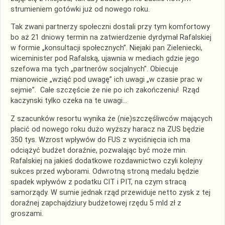
strumieniem gotówki już od nowego roku.
Tak zwani partnerzy społeczni dostali przy tym komfortowy
bo aż 21 dniowy termin na zatwierdzenie dyrdymał Rafalskiej
w formie „konsultacji społecznych”. Niejaki pan Zieleniecki,
wiceminister pod Rafalską, ujawnia w mediach gdzie jego
szefowa ma tych „partnerów socjalnych”. Obiecuje
mianowicie „wziąć pod uwagę” ich uwagi „w czasie prac w
sejmie”. Całe szczęście że nie po ich zakończeniu! Rząd
kaczynski tylko czeka na te uwagi…
Z szacunków resortu wynika że (nie)szczęśliwców mających
płacić od nowego roku dużo wyższy haracz na ZUS będzie
350 tys. Wzrost wpływów do FUS z wyciśnięcia ich ma
odciążyć budżet doraźnie, pozwalając być może min.
Rafalskiej na jakieś dodatkowe rozdawnictwo czyli kolejny
sukces przed wyborami. Odwrotną stroną medalu będzie
spadek wpływów z podatku CIT i PIT, na czym stracą
samorządy. W sumie jednak rząd przewiduje netto zysk z tej
doraźnej zapchajdziury budżetowej rzędu 5 mld zł z
groszami.