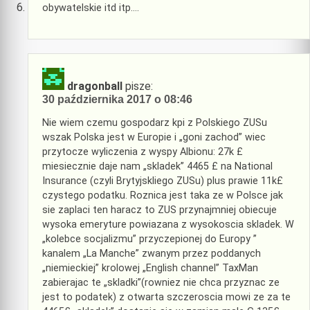
obywatelskie itd itp….
dragonball
pisze:
30 października 2017 o 08:46
Nie wiem czemu gospodarz kpi z Polskiego ZUSu
wszak Polska jest w Europie i „goni zachod” wiec
przytocze wyliczenia z wyspy Albionu: 27k £
miesiecznie daje nam „skladek” 4465 £ na National
Insurance (czyli Brytyjskliego ZUSu) plus prawie 11k£
czystego podatku. Roznica jest taka ze w Polsce jak
sie zaplaci ten haracz to ZUS przynajmniej obiecuje
wysoka emeryture powiazana z wysokoscia skladek. W
„kolebce socjalizmu” przyczepionej do Europy ”
kanalem „La Manche” zwanym przez poddanych
„niemieckiej” krolowej „English channel” TaxMan
zabierajac te „skladki”(rowniez nie chca przyznac ze
jest to podatek) z otwarta szczeroscia mowi ze za te