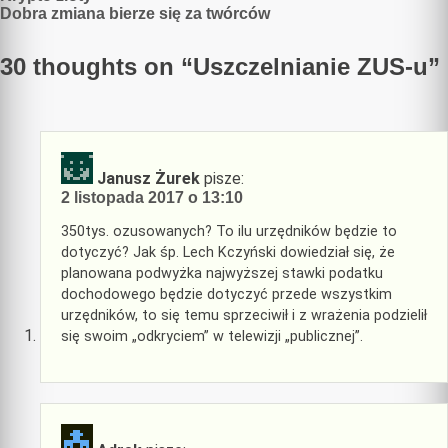
Dobra zmiana bierze się za twórców
wpisu
30 thoughts on “
Uszczelnianie ZUS-u
”
Janusz Żurek
pisze:
2 listopada 2017 o 13:10
350tys. ozusowanych? To ilu urzędników będzie to
dotyczyć? Jak śp. Lech Kczyński dowiedział się, że
planowana podwyżka najwyższej stawki podatku
dochodowego będzie dotyczyć przede wszystkim
urzędników, to się temu sprzeciwił i z wrażenia podzielił
się swoim „odkryciem” w telewizji „publicznej”.