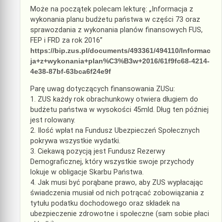
Może na początek polecam lekturę: „Informacja z
wykonania planu budżetu państwa w części 73 oraz
sprawozdania z wykonania planów finansowych FUS,
FEP i FRD za rok 2016”
https://bip.zus.pl/documents/493361/494110/Informac
ja+z+wykonania+plan%C3%B3w+2016/61f9fc68-4214-
4e38-87bf-63bca6f24e9f
Parę uwag dotyczących finansowania ZUSu:
1. ZUS każdy rok obrachunkowy otwiera długiem do
budżetu państwa w wysokości 45mld. Dług ten później
jest rolowany.
2. Ilość wpłat na Fundusz Ubezpieczeń Społecznych
pokrywa wszystkie wydatki.
3. Ciekawą pozycją jest Fundusz Rezerwy
Demograficznej, który wszystkie swoje przychody
lokuje w obligacje Skarbu Państwa.
4. Jak musi być porąbane prawo, aby ZUS wypłacając
świadczenia musiał od nich potrącać zobowiązania z
tytułu podatku dochodowego oraz składek na
ubezpieczenie zdrowotne i społeczne (sam sobie płaci