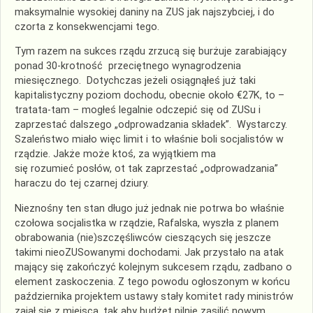
maksymalnie wysokiej daniny na ZUS jak najszybciej, i do
czorta z konsekwencjami tego.
Tym razem na sukces rządu zrzucą się burżuje zarabiający
ponad 30-krotność przeciętnego wynagrodzenia
miesięcznego. Dotychczas jeżeli osiągnąłeś już taki
kapitalistyczny poziom dochodu, obecnie około €27K, to –
tratata-tam – mogłeś legalnie odczepić się od ZUSu i
zaprzestać dalszego „odprowadzania składek”. Wystarczy.
Szaleństwo miało więc limit i to właśnie boli socjalistów w
rządzie. Jakże może ktoś, za wyjątkiem ma
się rozumieć posłów, ot tak zaprzestać „odprowadzania”
haraczu do tej czarnej dziury.
Nieznośny ten stan długo już jednak nie potrwa bo właśnie
czołowa socjalistka w rządzie, Rafalska, wyszła z planem
obrabowania (nie)szczęśliwców cieszących się jeszcze
takimi nieoZUSowanymi dochodami. Jak przystało na atak
mający się zakończyć kolejnym sukcesem rządu, zadbano o
element zaskoczenia. Z tego powodu ogłoszonym w końcu
października projektem ustawy stały komitet rady ministrów
zajął się z miejsca, tak aby budżet pilnie zasilić nowym