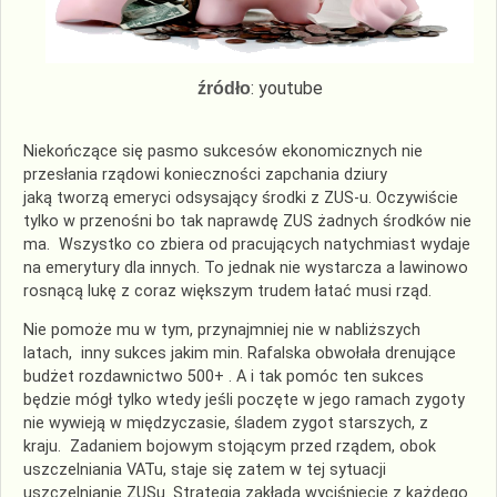
: youtube
źródło
Niekończące się pasmo sukcesów ekonomicznych nie
przesłania rządowi konieczności zapchania dziury
jaką tworzą emeryci odsysający środki z ZUS-u. Oczywiście
tylko w przenośni bo tak naprawdę ZUS żadnych środków nie
ma. Wszystko co zbiera od pracujących natychmiast wydaje
na emerytury dla innych. To jednak nie wystarcza a lawinowo
rosnącą lukę z coraz większym trudem łatać musi rząd.
Nie pomoże mu w tym, przynajmniej nie w nabliższych
latach, inny sukces jakim min. Rafalska obwołała drenujące
budżet rozdawnictwo 500+ . A i tak pomóc ten sukces
będzie mógł tylko wtedy jeśli poczęte w jego ramach zygoty
nie wywieją w międzyczasie, śladem zygot starszych, z
kraju. Zadaniem bojowym stojącym przed rządem, obok
uszczelniania VATu, staje się zatem w tej sytuacji
uszczelnianie ZUSu. Strategia zakłada wyciśnięcie z każdego