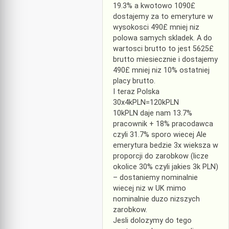
19.3% a kwotowo 1090£
dostajemy za to emeryture w
wysokosci 490£ mniej niz
polowa samych skladek. A do
wartosci brutto to jest 5625£
brutto miesiecznie i dostajemy
490£ mniej niz 10% ostatniej
placy brutto.
I teraz Polska
30x4kPLN=120kPLN
10kPLN daje nam 13.7%
pracownik + 18% pracodawca
czyli 31.7% sporo wiecej Ale
emerytura bedzie 3x wieksza w
proporcji do zarobkow (licze
okolice 30% czyli jakies 3k PLN)
– dostaniemy nominalnie
wiecej niz w UK mimo
nominalnie duzo nizszych
zarobkow.
Jesli dolozymy do tego