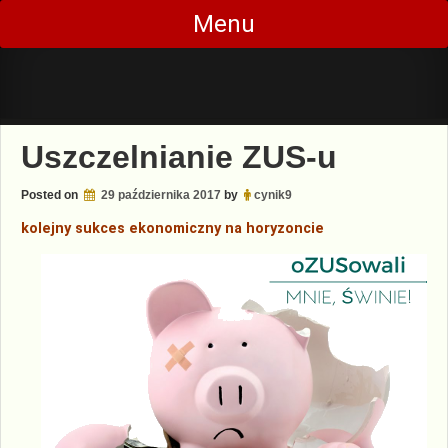
Skip
Menu
to
content
Uszczelnianie ZUS-u
Posted on
29 października 2017
by
cynik9
kolejny sukces ekonomiczny na horyzoncie