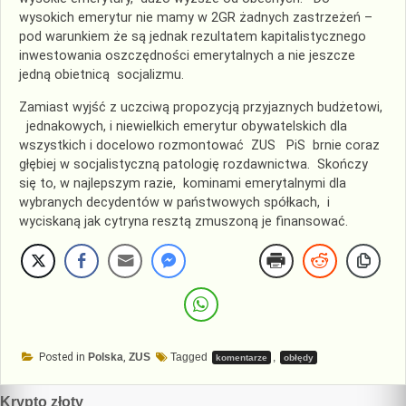
wysokich emerytur nie mamy w 2GR żadnych zastrzeżeń –
pod warunkiem że są jednak rezultatem kapitalistycznego
inwestowania oszczędności emerytalnych a nie jeszcze
jedną obietnicą socjalizmu.
Zamiast wyjść z uczciwą propozycją przyjaznych budżetowi,
jednakowych, i niewielkich emerytur obywatelskich dla
wszystkich i docelowo rozmontować ZUS PiS brnie coraz
głębiej w socjalistyczną patologię rozdawnictwa. Skończy
się to, w najlepszym razie, kominami emerytalnymi dla
wybranych decydentów w państwowych spółkach, i
wyciskaną jak cytryna resztą zmuszoną je finansować.
Posted in
Polska
,
ZUS
Tagged
,
komentarze
obłędy
Nawigacja
Krypto złoty