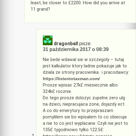
least, be closer to £2200. How did you arrive at
11 grand?
dragonball
pisze:
31 października 2017 o 08:39
Nie bede wdawal sie w szczegoly – tutaj
jest kalkulator ktory ladnie pokazuje jak to
dziala ze strony pracownika.. i pracodawcy:
https://listentotaxman.com/
Prosze wpisac 27k£ miesiecznie albo
324k£ rocznie.
Do tego prosze dolozyc zupelne zero ulg
na dzieci, niepracujaca zone, dojazdy ect.
A co do emerytury to przepraszam
pomylilem sie bo wpisalem to co obiecuja
a nie to co jest wyplacane. Czyli nie jest to
135£ tygodniowo tylko 122.5£: