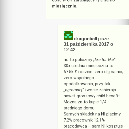
gość w UK zarabiający tyle samo
miesięcznie
.
dragonball
pisze:
31 października 2017 o
12:42
no to policzmy
„like for like”
30x srednia miesieczna to
67.5k £ rocznie. zero ulg na nic,
zero wspolnego
opodatkowania, przy tak
„ogromnej”
kwocie zabieraja
nawet groszowy child benefit.
Mozna za to kupic 1/4
sredniego domu.
Samych skladek na NI placimy
7.2% pracownik 12.1%
pracodawca – sam NI kosztuje