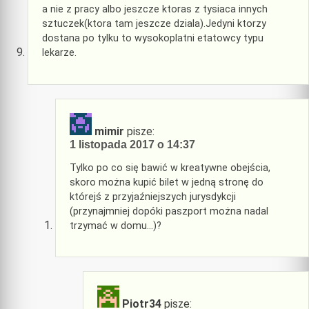
a nie z pracy albo jeszcze ktoras z tysiaca innych
sztuczek(ktora tam jeszcze dziala).Jedyni ktorzy
dostana po tylku to wysokoplatni etatowcy typu
lekarze.
mimir
pisze:
1 listopada 2017 o 14:37
Tylko po co się bawić w kreatywne obejścia,
skoro można kupić bilet w jedną stronę do
którejś z przyjaźniejszych jurysdykcji
(przynajmniej dopóki paszport można nadal
trzymać w domu…)?
Piotr34
pisze: