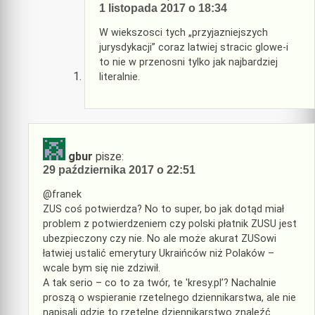
1 listopada 2017 o 18:34
W wiekszosci tych „przyjazniejszych
jurysdykacji” coraz latwiej stracic glowe-i
to nie w przenosni tylko jak najbardziej
literalnie.
gbur
pisze:
29 października 2017 o 22:51
@franek
ZUS coś potwierdza? No to super, bo jak dotąd miał
problem z potwierdzeniem czy polski płatnik ZUSU jest
ubezpieczony czy nie. No ale może akurat ZUSowi
łatwiej ustalić emerytury Ukraińców niż Polaków –
wcale bym się nie zdziwił.
A tak serio – co to za twór, te 'kresy.pl’? Nachalnie
proszą o wspieranie rzetelnego dziennikarstwa, ale nie
napisali gdzie to rzetelne dziennikarstwo znaleźć.