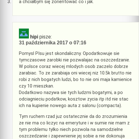
a chciałbym się zorientować co i jak.
hipi
pisze:
31 października 2017 o 07:16
Pomysl PIsu jest skondaliczny. Opodatkowuje sie
tymczasowe zarobki nie pozwalajac na oszczedzanie.
W polsce coraz wiecej mlodych osob zaczelo dobrze
zarabiac. To ze zarabiaja oni wiecej niz 10.5k brutto nie
robi z nich bogatych ludzi, bo to nie oni maja kamienice
czy 10 mieszkan.
Dodatkowo nazywa sie tych ludzmi bogatymi, a po
odciagnieciu podatkow, kosztow zycia itp itd nie stac
ich na kupienie nowego auta z salonu (compacta).
Tym ruchem rzad juz ostatecznie da do zrozumienia
ze nie ma co liczyc na emeryture i w sumie nie mam z
tym problemu tylko niech pozwola na samodzielne
oszczedzanie i zapewnienie jej sobie a nie dokonuja