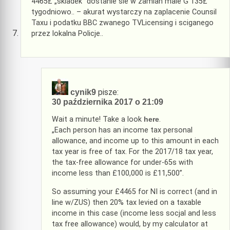
4465£ „skladek” dostanie sie w zamian male G 135£
tygodniowo.. – akurat wystarczy na zaplacenie Counsil
Taxu i podatku BBC zwanego TVLicensing i sciganego
przez lokalna Policje..
pisze:
cynik9
30 października 2017 o 21:09
Wait a minute! Take a look
here
.
„Each person has an income tax personal
allowance, and income up to this amount in each
tax year is free of tax. For the 2017/18 tax year,
the tax-free allowance for under-65s with
income less than £100,000 is £11,500”.
So assuming your £4465 for NI is correct (and in
line w/ZUS) then 20% tax levied on a taxable
income in this case (income less socjal and less
tax free allowance) would, by my calculator at