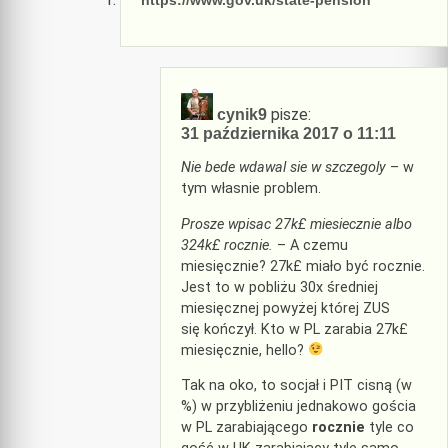
https://www.gov.uk/state-pension
pisze:
cynik9
31 października 2017 o 11:11
Nie bede wdawal sie w szczegoly
– w
tym własnie problem.
Prosze wpisac 27k£ miesiecznie albo
324k£ rocznie.
– A czemu
miesięcznie? 27k£ miało być rocznie.
Jest to w pobliżu 30x średniej
miesięcznej powyżej której ZUS
się kończył. Kto w PL zarabia 27k£
miesięcznie, hello?
Tak na oko, to socjał i PIT cisną (w
%) w przybliżeniu jednakowo gościa
w PL zarabiającego
rocznie
tyle co