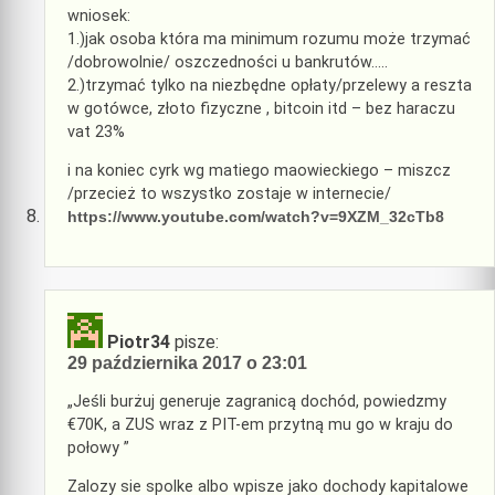
wniosek:
1.)jak osoba która ma minimum rozumu może trzymać
/dobrowolnie/ oszczedności u bankrutów…..
2.)trzymać tylko na niezbędne opłaty/przelewy a reszta
w gotówce, złoto fizyczne , bitcoin itd – bez haraczu
vat 23%
i na koniec cyrk wg matiego maowieckiego – miszcz
/przecież to wszystko zostaje w internecie/
https://www.youtube.com/watch?v=9XZM_32cTb8
Piotr34
pisze:
29 października 2017 o 23:01
„Jeśli burżuj generuje zagranicą dochód, powiedzmy
€70K, a ZUS wraz z PIT-em przytną mu go w kraju do
połowy ”
Zalozy sie spolke albo wpisze jako dochody kapitalowe