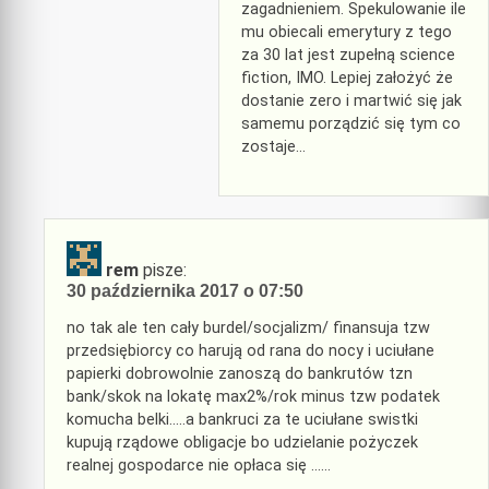
zagadnieniem. Spekulowanie ile
mu obiecali emerytury z tego
za 30 lat jest zupełną science
fiction, IMO. Lepiej założyć że
dostanie zero i martwić się jak
samemu porządzić się tym co
zostaje…
rem
pisze:
30 października 2017 o 07:50
no tak ale ten cały burdel/socjalizm/ finansuja tzw
przedsiębiorcy co harują od rana do nocy i uciułane
papierki dobrowolnie zanoszą do bankrutów tzn
bank/skok na lokatę max2%/rok minus tzw podatek
komucha belki…..a bankruci za te uciułane swistki
kupują rządowe obligacje bo udzielanie pożyczek
realnej gospodarce nie opłaca się ……