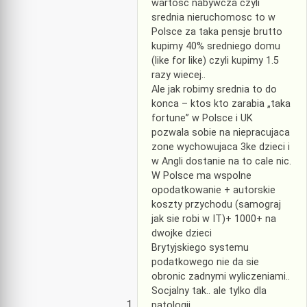
wartosc nabywcza czyli
srednia nieruchomosc to w
Polsce za taka pensje brutto
kupimy 40% sredniego domu
(like for like) czyli kupimy 1.5
razy wiecej..
Ale jak robimy srednia to do
konca – ktos kto zarabia „taka
fortune” w Polsce i UK
pozwala sobie na niepracujaca
zone wychowujaca 3ke dzieci i
w Angli dostanie na to cale nic.
W Polsce ma wspolne
opodatkowanie + autorskie
koszty przychodu (samograj
jak sie robi w IT)+ 1000+ na
dwojke dzieci
Brytyjskiego systemu
podatkowego nie da sie
obronic zadnymi wyliczeniami..
Socjalny tak.. ale tylko dla
patologii..