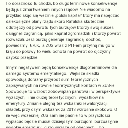
I o doraźność tu chodzi, bo długoterminowe konsekwencje
będą już zmartwieniem innych rządów. Nie wiadomo na
przykład skąd się weźmie „polski kapitał” który ma napędzać
dalekosiężne plany rządu skoro Rafalska skutecznie
odstręczy od powrotu tych burżujów którzy swój sukces
osiągnęli zagranicą, jakiś kapitał zgromadzili i którzy powrót
rozważali. Jeśli burżuj generuje zagranicą dochód,
powiedzmy €70K, a ZUS wraz z PIT-em przytną mu go w
kraju do połowy to wielu ochota na powrót do ojczyzny
szybko przejdzie.
Innym negatywem będą konsekwencje długoterminowe dla
samego systemu emerytalnego. Większe składki
spowodują doraźny przyrost sum teoretycznych
zapisywanych na równie teoretycznych kontach w ZUS-ie.
Spowoduje to wzrost zobowiązań państwa i w perspektywie
wyższych, i nie dłużej teoretycznych, wydatków na
emerytury. Zmianie ulegną też wskaźniki rewaloryzacji
składek, przy czym wskaźnik za 2018 wzrośnie skokowo. O
ile więc wcześniej ZUS sam nie padnie to w przyszłości
wypłacać będzie musiał dzisiejszym burżujom burżuazyjnie
wysokie emerytury, dużo wyższe od obecnych. Do