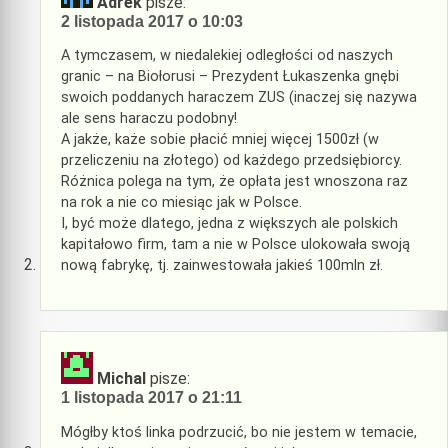
Adrek
pisze:
2 listopada 2017 o 10:03
A tymczasem, w niedalekiej odległości od naszych
granic – na Biołorusi – Prezydent Łukaszenka gnębi
swoich poddanych haraczem ZUS (inaczej się nazywa
ale sens haraczu podobny!
A jakże, każe sobie płacić mniej więcej 1500zł (w
przeliczeniu na złotego) od każdego przedsiębiorcy.
Różnica polega na tym, że opłata jest wnoszona raz
na rok a nie co miesiąc jak w Polsce.
I, być może dlatego, jedna z większych ale polskich
kapitałowo firm, tam a nie w Polsce ulokowała swoją
nową fabrykę, tj. zainwestowała jakieś 100mln zł.
Michal
pisze:
1 listopada 2017 o 21:11
Mógłby ktoś linka podrzucić, bo nie jestem w temacie,