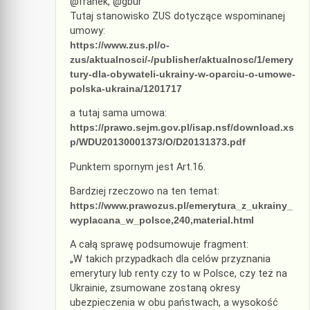
@franek, @gbur
Tutaj stanowisko ZUS dotyczące wspominanej
umowy:
https://www.zus.pl/o-
zus/aktualnosci/-/publisher/aktualnosc/1/emery
tury-dla-obywateli-ukrainy-w-oparciu-o-umowe-
polska-ukraina/1201717
a tutaj sama umowa:
https://prawo.sejm.gov.pl/isap.nsf/download.xs
p/WDU20130001373/O/D20131373.pdf
Punktem spornym jest Art.16.
Bardziej rzeczowo na ten temat:
https://www.prawozus.pl/emerytura_z_ukrainy_
wyplacana_w_polsce,240,material.html
A całą sprawę podsumowuje fragment:
„W takich przypadkach dla celów przyznania
emerytury lub renty czy to w Polsce, czy też na
Ukrainie, zsumowane zostaną okresy
ubezpieczenia w obu państwach, a wysokość