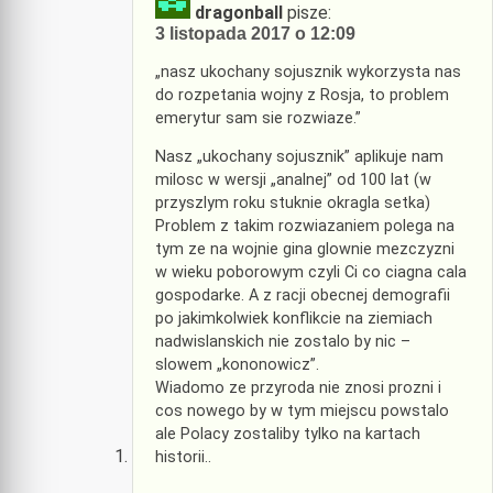
dragonball
pisze:
3 listopada 2017 o 12:09
„nasz ukochany sojusznik wykorzysta nas
do rozpetania wojny z Rosja, to problem
emerytur sam sie rozwiaze.”
Nasz „ukochany sojusznik” aplikuje nam
milosc w wersji „analnej” od 100 lat (w
przyszlym roku stuknie okragla setka)
Problem z takim rozwiazaniem polega na
tym ze na wojnie gina glownie mezczyzni
w wieku poborowym czyli Ci co ciagna cala
gospodarke. A z racji obecnej demografii
po jakimkolwiek konflikcie na ziemiach
nadwislanskich nie zostalo by nic –
slowem „kononowicz”.
Wiadomo ze przyroda nie znosi prozni i
cos nowego by w tym miejscu powstalo
ale Polacy zostaliby tylko na kartach
historii..