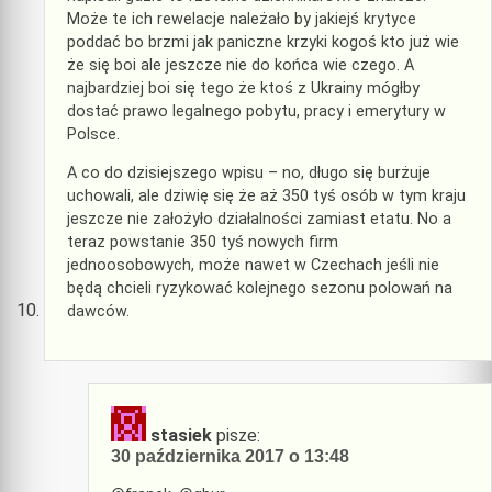
Może te ich rewelacje należało by jakiejś krytyce
poddać bo brzmi jak paniczne krzyki kogoś kto już wie
że się boi ale jeszcze nie do końca wie czego. A
najbardziej boi się tego że ktoś z Ukrainy mógłby
dostać prawo legalnego pobytu, pracy i emerytury w
Polsce.
A co do dzisiejszego wpisu – no, długo się burżuje
uchowali, ale dziwię się że aż 350 tyś osób w tym kraju
jeszcze nie założyło działalności zamiast etatu. No a
teraz powstanie 350 tyś nowych firm
jednoosobowych, może nawet w Czechach jeśli nie
będą chcieli ryzykować kolejnego sezonu polowań na
dawców.
stasiek
pisze:
30 października 2017 o 13:48