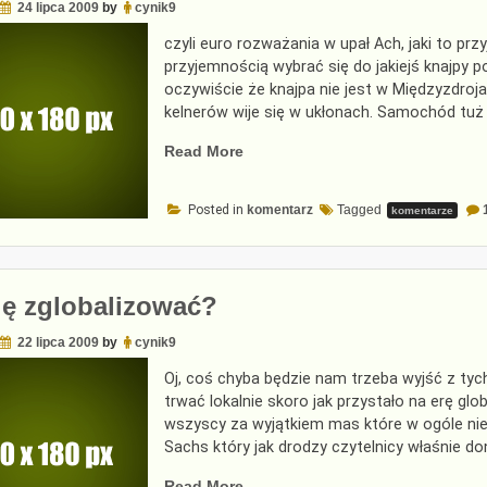
24 lipca 2009
by
cynik9
czyli euro rozważania w upał Ach, jaki to pr
przyjemnością wybrać się do jakiejś knajpy 
oczywiście że knajpa nie jest w Międzyzdroja
kelnerów wije się w ukłonach. Samochód tuż
„Paneuropejska
Read More
dyrektywa
wakacyjna”
Posted in
komentarz
Tagged
komentarze
ię zglobalizować?
22 lipca 2009
by
cynik9
Oj, coś chyba będzie nam trzeba wyjść z tyc
trwać lokalnie skoro jak przystało na erę glo
wszyscy za wyjątkiem mas które w ogóle nie
Sachs który jak drodzy czytelnicy właśnie don
„Jak
Read More