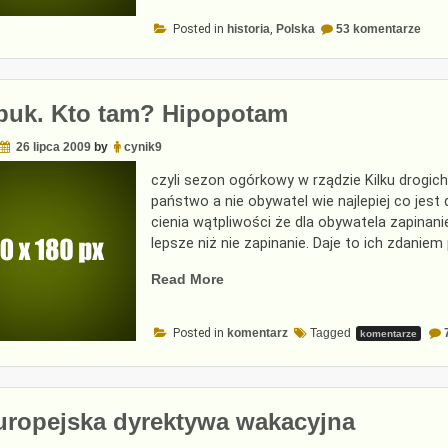
marsz”
do
Posted in
historia
,
Polska
53 komentarze
Ten
pier
mar
puk. Kto tam? Hipopotam
26 lipca 2009
by
cynik9
czyli sezon ogórkowy w rządzie Kilku drogic
państwo a nie obywatel wie najlepiej co jest
cienia wątpliwości że dla obywatela zapin
lepsze niż nie zapinanie. Daje to ich zdanie
„Puk,
Read More
puk.
Kto
Posted in
komentarz
Tagged
komentarze
tam?
Hipopotam”
ropejska dyrektywa wakacyjna