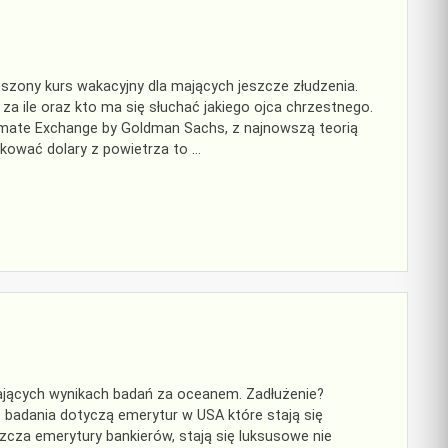
szony kurs wakacyjny dla mających jeszcze złudzenia.
 za ile oraz kto ma się słuchać jakiego ojca chrzestnego.
limate Exchange by Goldman Sachs, z najnowszą teorią
kować dolary z powietrza to …
sologia
ających wynikach badań za oceanem. Zadłużenie?
ę badania dotyczą emerytur w USA które stają się
zcza emerytury bankierów, stają się luksusowe nie