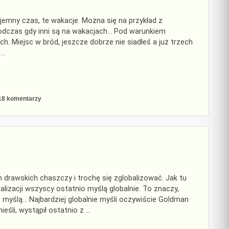
zyjemny czas, te wakacje. Można się na przykład z
podczas gdy inni są na wakacjach… Pod warunkiem
ch. Miejsc w bród, jeszcze dobrze nie siadłeś a już trzech
 …
do
18 komentarzy
Paneuropejska
dyrektywa
wakacyjna
h drawskich chaszczy i trochę się zglobalizować. Jak tu
balizacji wszyscy ostatnio myślą globalnie. To znaczy,
 myślą… Najbardziej globalnie myśli oczywiście Goldman
ieśli, wystąpił ostatnio z …