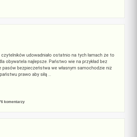
wszy
sz
h czytelników udowadniało ostatnio na tych łamach że to
 dla obywatela najlepsze. Państwo wie na przykład bez
anie pasów bezpieczeństwa we własnym samochodzie niż
m państwu prawo aby siłą …
do
76 komentarzy
Puk,
puk.
Kto
tam?
Hipopotam