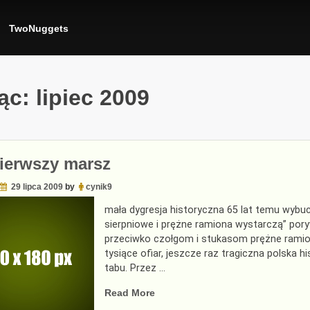
TwoNuggets
iąc:
lipiec 2009
ierwszy marsz
29 lipca 2009
by
cynik9
mała dygresja historyczna 65 lat temu wybu
sierpniowe i prężne ramiona wystarczą” pory
przeciwko czołgom i stukasom prężne ramiona
tysiące ofiar, jeszcze raz tragiczna polska 
tabu. Przez …
„Ten
Read More
pierwszy