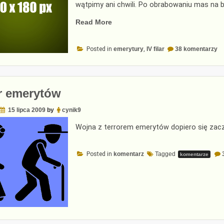
wątpimy ani chwili. Po obrabowaniu mas na b
„Kiedy
Read More
emerytura
stanie
do
Posted in
emerytury
,
IV filar
38 komentarzy
się
Ki
em
luksusem”
st
si
lu
r emerytów
15 lipca 2009
by
cynik9
Wojna z terrorem emerytów dopiero się zac
Posted in
komentarz
Tagged
komentarze