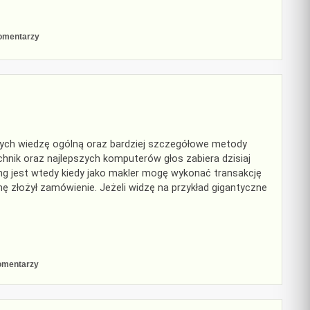
do
omentarzy
Jak
się
zglobalizować?
ch wiedzę ogólną oraz bardziej szczegółowe metody
hnik oraz najlepszych komputerów głos zabiera dzisiaj
ing jest wtedy kiedy jako makler mogę wykonać transakcję
nę złożył zamówienie. Jeżeli widzę na przykład gigantyczne
do
omentarzy
Goldmansachsologia
stosowana
(2)