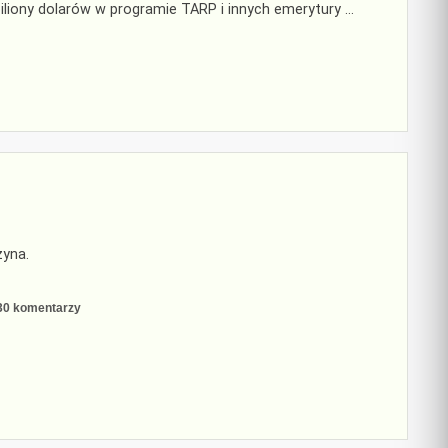
iliony dolarów w programie TARP i innych emerytury …
edy
erytura
anie
ę
ksusem
zyna.
do
30 komentarzy
Terror
emerytów