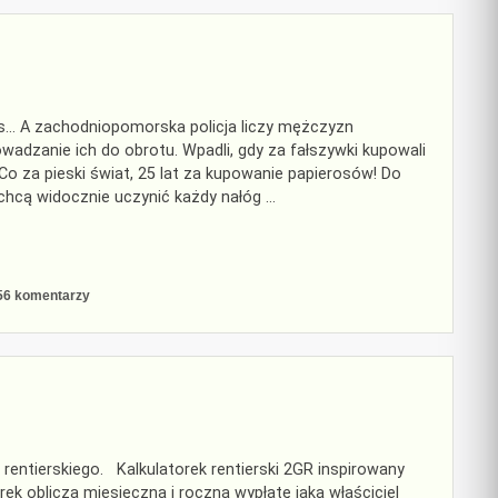
zas… A zachodniopomorska policja liczy mężczyzn
wadzanie ich do obrotu. Wpadli, gdy za fałszywki kupowali
” Co za pieski świat, 25 lat za kupowanie papierosów! Do
 chcą widocznie uczynić każdy nałóg …
do
56 komentarzy
Wakacyjny
blues,
gin
and
tonic
 rentierskiego. Kalkulatorek rentierski 2GR inspirowany
rek oblicza miesięczną i roczną wypłatę jaką właściciel