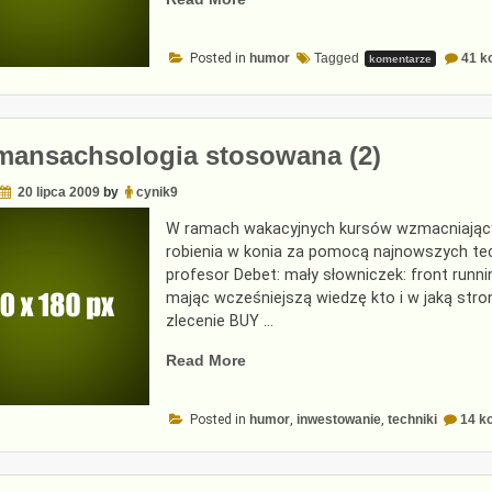
się
zglobalizować?”
Posted in
humor
Tagged
41 k
komentarze
mansachsologia stosowana (2)
20 lipca 2009
by
cynik9
W ramach wakacyjnych kursów wzmacniający
robienia w konia za pomocą najnowszych tec
profesor Debet: mały słowniczek: front runn
mając wcześniejszą wiedzę kto i w jaką stro
zlecenie BUY …
„Goldmansachsologia
Read More
stosowana
(2)”
Posted in
humor
,
inwestowanie
,
techniki
14 k