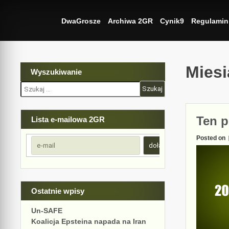
Skip
to
DwaGrosze
Archiwa 2GR
Cynik9
Regulamin
content
Mies
Wyszukiwanie
Szukaj:
Ten p
Lista e-mailowa 2GR
Posted on
Ostatnie wpisy
Un-SAFE
Koalicja Epsteina napada na Iran