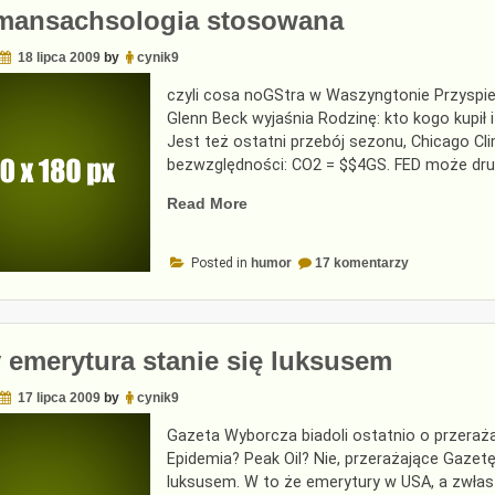
mansachsologia stosowana
18 lipca 2009
by
cynik9
czyli cosa noGStra w Waszyngtonie Przyspie
Glenn Beck wyjaśnia Rodzinę: kto kogo kupił i
Jest też ostatni przebój sezonu, Chicago C
bezwzględności: CO2 = $$4GS. FED może dru
„Goldmansachsologia
Read More
stosowana”
do
Posted in
humor
17 komentarzy
Goldmansach
stosowana
 emerytura stanie się luksusem
17 lipca 2009
by
cynik9
Gazeta Wyborcza biadoli ostatnio o przeraż
Epidemia? Peak Oil? Nie, przerażające Gazet
luksusem. W to że emerytury w USA, a zwłas