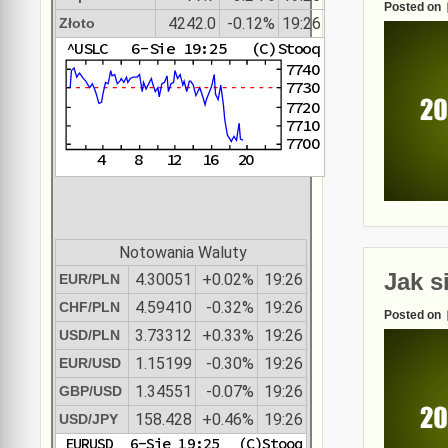
Posted on
4242.0
-0.12%
19:26
Złoto
Notowania Waluty
Jak s
4.30051
+0.02%
19:26
EUR/PLN
4.59410
-0.32%
19:26
CHF/PLN
Posted on
3.73312
+0.33%
19:26
USD/PLN
1.15199
-0.30%
19:26
EUR/USD
1.34551
-0.07%
19:26
GBP/USD
158.428
+0.46%
19:26
USD/JPY