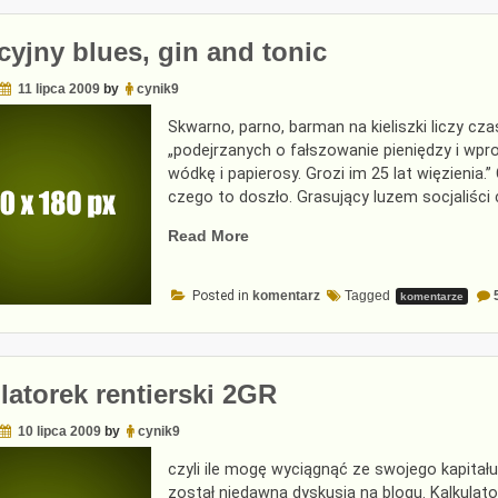
yjny blues, gin and tonic
11 lipca 2009
by
cynik9
Skwarno, parno, barman na kieliszki liczy c
„podejrzanych o fałszowanie pieniędzy i wpro
wódkę i papierosy. Grozi im 25 lat więzienia.
czego to doszło. Grasujący luzem socjaliści
„Wakacyjny
Read More
blues,
gin
Posted in
komentarz
Tagged
komentarze
and
tonic”
latorek rentierski 2GR
10 lipca 2009
by
cynik9
czyli ile mogę wyciągnąć ze swojego kapitału
został niedawną dyskusją na blogu. Kalkulato