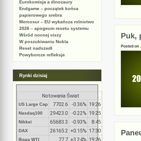
Eurokomisja a dinozaury
Endgame – początek końca
papierowego srebra
Mercosur – EU wykańcza rolnictwo
2026 – apogeum resetu systemu
Puk, 
Wśród nocnej ciszy
W poszukiwaniu Nobla
Posted on
Reset nadszedł
Powyborcze refleksje
Rynki dzisiaj
Notowania Świat
7702.6
-0.36%
19:26
US Large Cap
29423.0
-0.22%
19:25
Nasdaq100
65683.3
-0.93%
8:45
Nikkei
26165.2
+0.15%
17:30
DAX
Paneu
77.7
+3.24%
19:26
Ropa WTI