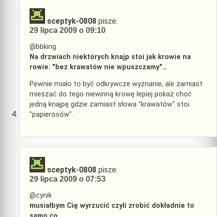
sceptyk-0808
pisze:
29 lipca 2009 o 09:10
@bbking
Na drzwiach niektórych knajp stoi jak krowie na
rowie: "bez krawatów nie wpuszczamy"…
Pewnie miało to być odkrywcze wyznanie, ale zamiast
mieszać do tego niewinną krowę lepiej pokaż choć
jedną knajpę gdzie zamiast słowa "krawatów" stoi
"papierosów".
sceptyk-0808
pisze:
29 lipca 2009 o 07:53
@cynik
musiałbym Cię wyrzucić czyli zrobić dokładnie to
samo co …