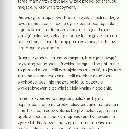
teraz mamy trzy przypadki w zależności od statusu
miejsca, w którym przebywam.
Pierwszy, to moja prywatność. Przykład: jeśli siedzę w
swoim mieszkaniu i czuję dym z papierosa sąsiada z
jego balkonu i mi to przeszkadza, to sąsiad musi
zacząć palić tak, żeby dym sobie leciał gdzie tam on
sobie chce, ale nie do mojego mieszkania, bo tu już
jest moja prywatność.
Drugi przypadek, jestem w miejscu, które jest czyjąś
prywatną własnością. Przykład: knajpa, ktoś pali, mnie
to przeszkadza. Jeśli w knajpie można palić, to jestem
tutaj na własne życzenie i jeśli nie chcę czuć dymu,
wychodzę. Jeśli nie można palić, to oczekuję
wyegzekwowania od właściciela knajpy niepalenia.
Trzeci przypadek to miejsce publiczne. Dym z
papierosa, sranie na środku ulicy, bieganie na golasa i
inne takie są niedozwolone, bo przeszkadzają mnie i
ogółowi, będąc członkiem społeczeństwa sobie nie
życzę lub tłumacząc inaczej, nie mam możliwości
wyjść z ulic i przemieszczać się teleportem.