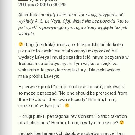
29 lipca 2009 o 00:29
@centrala:
poglądy Libertarian zaczynają przypominać
wykłady A. S. La Veya. Ojoj. Widać Nie bez powodu "kto to
jest cynik" w prawym górnym rogu strony wygląda tak jak
wygląda.
drogi {centrala}, musząc stale podkładać do kotła
jak na foto cynik9 nie miał szansy uczęszczać na
wykłady LaVeya i musi pozazdrościć innym oczytania w
treściach satanistycznych. Tym większe dzięki za
wskazanie tej pożytecznej lektury… Dla ciekawskich
mała próbka LaVeya:
– pierwszy punkt "pentagonal revisionism", cokolwiek
to może oznaczać: "No one should be protected from
the effects of their own stupidity." Hmmm, hmm,
może coś w tym jest…
– drugi punkt "pentagonal revisionism": "Strict taxation
of all churches." Hmmm, hmm, a w tym może nie?
Jednak libertariańskich diabłów szukałbym raczej tam