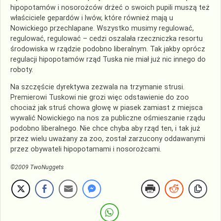
hipopotamów i nosorożców drżeć o swoich pupili muszą też
właściciele gepardów i lwów, które również mają u
Nowickiego przechlapane. Wszystko musimy regulować,
regulować, regulować – cedzi oszalała rzeczniczka resortu
środowiska w rządzie podobno liberalnym. Tak jakby oprócz
regulacji hipopotamów rząd Tuska nie miał już nic innego do
roboty.
Na szczęście dyrektywa zezwala na trzymanie strusi.
Premierowi Tuskowi nie grozi więc odstawienie do zoo
chociaż jak struś chowa głowę w piasek zamiast z miejsca
wywalić Nowickiego na nos za publiczne ośmieszanie rządu
podobno liberalnego. Nie chce chyba aby rząd ten, i tak już
przez wielu uważany za zoo, został zarzucony oddawanymi
przez obywateli hipopotamami i nosorożcami.
©2009
TwoNuggets