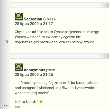
Sebastian S
pisze:
28 lipca 2009 o 21:17
Chyba zostaliście,sekto Cynika,rozjechani na miazgę…
Wasza wolność to ewidentny egoizm nie
dopuszczający możliwości obiekcji strony trzeciej.
Anonymous
pisze:
28 lipca 2009 o 21:15
………"niestety muszę Cię zmartwić, bo kupa podpada
pod paragraf świadomej uciążliwości i złośliwości
wobec drugiej osoby."…….
toż to klasyk !!
tsc