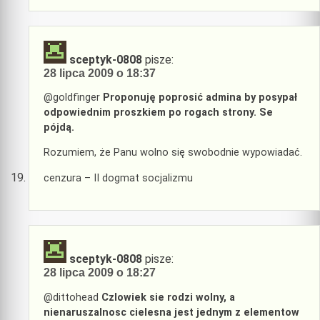
sceptyk-0808
pisze:
28 lipca 2009 o 18:37
@goldfinger
Proponuję poprosić admina by posypał
odpowiednim proszkiem po rogach strony. Se
pójdą.
Rozumiem, że Panu wolno się swobodnie wypowiadać.
cenzura – II dogmat socjalizmu
sceptyk-0808
pisze:
28 lipca 2009 o 18:27
@dittohead
Czlowiek sie rodzi wolny, a
nienaruszalnosc cielesna jest jednym z elementow