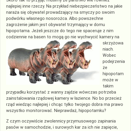
Skoro tak to przyjąć musimy że państwo wie również
najlepiej inne rzeczy. Na przykład
niebezpieczeństwo
na jakie
naraża się obywatel prowadzający na smyczy po swoim
podwórku własnego nosorożca. Albo powszechne
zagrożenie jakim jest obywatel trzymający w domu
hipopotama. Jeżeli jeszcze do tego nie spaceruje z nim
codziennie na
basen to mogą go nie wychwycić kamery na
skrzyżowa
niach.
Wobec
podejrzenia
że
hipopotam
może w
takim
przypadku korzystać z wanny zajdzie wówczas potrzeba
zainstalowania
rządowej kamery w łazience. No bo przecież
rząd wiedząc najlepiej i chcąc tylko twojego dobra ma prawo
wszystko monitorować. Nieprawdaż, hipopotamku?
Z czym oczywiście zwolennicy przymusowego zapinania
pasów w samochodzie, i surowych kar za ich nie zapięcie,