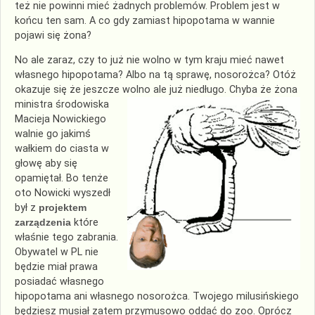
też nie powinni mieć żadnych problemów. Problem jest w
końcu ten sam. A co gdy zamiast hipopotama w wannie
pojawi się żona?
No ale zaraz, czy to już nie wolno w tym kraju mieć nawet
własnego hipopotama? Albo na tą sprawę, nosorożca? Otóż
okazuje się że jeszcze wolno ale już niedługo. Chyba że żona
ministra
środowiska
Macieja Nowickiego
walnie go jakimś
wałkiem do ciasta w
głowę aby się
opamiętał. Bo tenże
oto Nowicki wyszedł
był z
projektem
zarządzenia
które
właśnie tego zabrania.
Obywatel w PL nie
będzie miał prawa
posiadać własnego
hipopotama ani własnego nosorożca. Twojego milusińskiego
będziesz musiał zatem przymusowo oddać do zoo. Oprócz