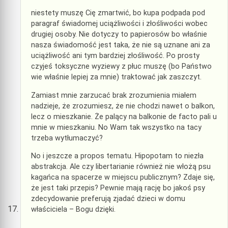
niestety muszę Cię zmartwić, bo kupa podpada pod
paragraf świadomej uciążliwości i złośliwości wobec
drugiej osoby. Nie dotyczy to papierosów bo właśnie
nasza świadomość jest taka, że nie są uznane ani za
uciążliwość ani tym bardziej złośliwość. Po prosty
czyjeś toksyczne wyziewy z płuc muszę (bo Państwo
wie właśnie lepiej za mnie) traktować jak zaszczyt.
Zamiast mnie zarzucać brak zrozumienia miałem
nadzieje, że zrozumiesz, że nie chodzi nawet o balkon,
lecz o mieszkanie. Że palący na balkonie de facto pali u
mnie w mieszkaniu. No Wam tak wszystko na tacy
trzeba wytłumaczyć?
No i jeszcze a propos tematu. Hipopotam to niezła
abstrakcja. Ale czy libertarianie również nie włożą psu
kagańca na spacerze w miejscu publicznym? Zdaje się,
że jest taki przepis? Pewnie mają rację bo jakoś psy
zdecydowanie preferują zjadać dzieci w domu
właściciela – Bogu dzięki.