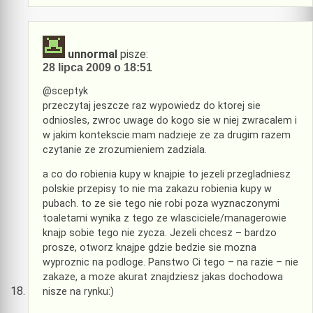
unnormal
pisze:
28 lipca 2009 o 18:51
@sceptyk
przeczytaj jeszcze raz wypowiedz do ktorej sie
odniosles, zwroc uwage do kogo sie w niej zwracalem i
w jakim kontekscie.mam nadzieje ze za drugim razem
czytanie ze zrozumieniem zadziala.
a co do robienia kupy w knajpie to jezeli przegladniesz
polskie przepisy to nie ma zakazu robienia kupy w
pubach. to ze sie tego nie robi poza wyznaczonymi
toaletami wynika z tego ze wlasciciele/managerowie
knajp sobie tego nie zycza. Jezeli chcesz – bardzo
prosze, otworz knajpe gdzie bedzie sie mozna
wyproznic na podloge. Panstwo Ci tego – na razie – nie
zakaze, a moze akurat znajdziesz jakas dochodowa
nisze na rynku:)