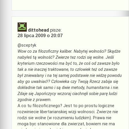
dittohead
pisze:
28 lipca 2009 o 20:07
@sceptyk
Wow co za filozoficzny kaliber. Nabytej wolności? Skądże
nabyłeś tą wolność? Zwierze tez rodzi się wolne. Jeśli
kryterium rzeczowości ma być to, że coś od zawsze było
tak a nie inaczej traktowane, to człowiek też od zawsze
był zniewalany i na tej samej podstawie nie widzę powodu
aby go uwalniać!? Człowieka czy Twoją Rzecz zabija się
dokładnie tak samo i są dwie metody, humanitarna i nie.
Zdaje się Japończycy wczoraj ciachnęli sobie parę ludzi
zgodnie z prawem.
A co tu filozoficznego? Jest to po prostu logiczne
rozwiniecie libertarianskiej wizji wolnosci. Zwierze nie
rodzi sie wolne (w rozumieniu ludzkim). Prawa nie
moga byc stanowione dla zwierzat, bowiem nie ma