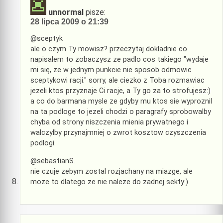
unnormal
pisze:
28 lipca 2009 o 21:39
@sceptyk
ale o czym Ty mowisz? przeczytaj dokladnie co
napisalem to zobaczysz ze padlo cos takiego "wydaje
mi się, ze w jednym punkcie nie sposob odmowic
sceptykowi racji." sorry, ale ciezko z Toba rozmawiac
jezeli ktos przyznaje Ci racje, a Ty go za to strofujesz:)
a co do barmana mysle ze gdyby mu ktos sie wyproznil
na ta podloge to jezeli chodzi o paragrafy sprobowalby
chyba od strony niszczenia mienia prywatnego i
walczylby przynajmniej o zwrot kosztow czyszczenia
podlogi.
@sebastianS.
nie czuje zebym zostal rozjachany na miazge, ale
moze to dlatego ze nie naleze do zadnej sekty:)