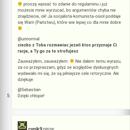
proszę wpisać to zdanie do regulaminu i już
możecie mnie wyrzucać, bo argumentów chyba nie
znajdziecie, ok! Ja socjalista-komunista-osioł poddaje
się Wam (Państwu), które wie lepiej co dla mnie dobre
@unnormal
ciezko z Toba rozmawiac jezeli ktos przyznaje Ci
racje, a Ty go za to strofujesz
Zauważyłem, zauważyłem.
Nie dałem temu wyrazu,
za co przepraszam, gdyż ze względów dyskusyjnych
wydawało mi się, że są pilniejsze cele retoryczne. Ale
dziękuje.
@Sebastian
Dzięki chłopie!
cynik9
pisze: