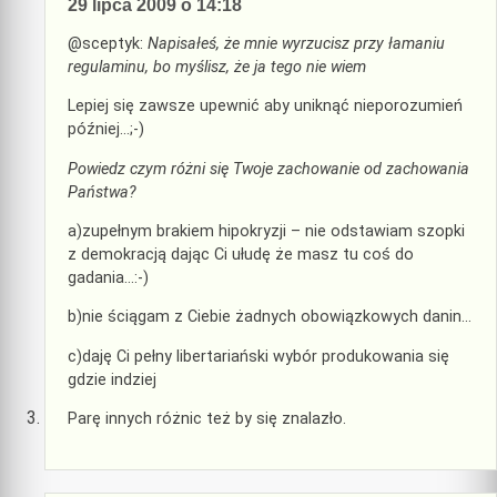
29 lipca 2009 o 14:18
@sceptyk:
Napisałeś, że mnie wyrzucisz przy łamaniu
regulaminu, bo myślisz, że ja tego nie wiem
Lepiej się zawsze upewnić aby uniknąć nieporozumień
później…;-)
Powiedz czym różni się Twoje zachowanie od zachowania
Państwa?
a)zupełnym brakiem hipokryzji – nie odstawiam szopki
z demokracją dając Ci ułudę że masz tu coś do
gadania…:-)
b)nie ściągam z Ciebie żadnych obowiązkowych danin…
c)daję Ci pełny libertariański wybór produkowania się
gdzie indziej
Parę innych różnic też by się znalazło.