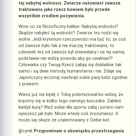
tej nabytej wolnosci. Zwierze natomiast zawsze
traktowano jako rzecz bowiem bylo przede
wszystkim zrodlem pozywienia.
Wow co za filozoficzny kaliber. Nabytej wolności?
Skądże nabyłeś tą wolność? Zwierze tez rodzi się
wolne. Jeśli kryterium rzeczowości ma być to, że coś
od zawsze było tak a nie inaczej traktowane, to
człowiek też od zawsze był zniewalany i na tej samej
podstawie nie widzę powodu aby go uwalniać!?
Człowieka czy Twoją Rzecz zabija się dokładnie tak
samo i są dwie metody, humanitarna i nie. Zdaje się
Japończycy wczoraj ciachnęli sobie parę ludzi zgodnie
z prawem.
Wiesz już nie będę z Tobą polemizował bo widzę, że
kręcimy się w kółko tego samego kurczaka. Zabiłeś
kiedyś kurę? Weź sobie dla sportu zabij i potem nam
opiszesz jak było. Może wtedy coś zrozumiesz. A
może się okaże że utalentowany z Ciebie kat.
@cynik
Przypominam o obowiązku przestrzegania