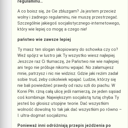
regulaminu…
A co boisz się, że Cie zbluzgam? Ja jestem przecież
wolny i żadnego regulaminu, nie muszę przestrzegać.
Szczególnie jakiegoś socjalistycznego-internetowego,
który wie lepiej co mogę a czego nie!
państwo wie zawsze lepiej
Ty masz ten slogan skopiowany do schowka czy co?
Weź spójrz w lustro jak Ty wszystko wiesz najlepiej.
Jeszcze raz Ci tłumaczę, że Państwo nie wie najlepiej
ani tego nie próbuje nikomu wpajać. No załamujesz
mnie, patrzysz i nic nie widzisz. Gdzie jaki reżim zadał
sobie trud, żeby cokolwiek wpajać. Ludzie, którzy się
nie bali powiedzieć prawdy od razu szli do piachu. W
Korei Płn. rżną całą ulicę jeśli namierzą, że jeden sąsiad
coś kombinuje. Największym socjalistą tutaj chyba Ty
jesteś bo głosisz utopijne teorie. Dać wszystkim
wolność dowolną to tak jak dać wszystkim po równo –
I. ultra-dogmat socjalizmu.
Ponieważ inni odróżniają przepis jeżdżenia po