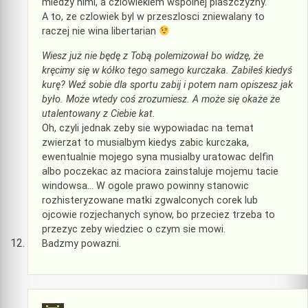
miedzy nimi, a czlowiekiem wspolnej plaszczyzny.
A to, ze czlowiek byl w przeszlosci zniewalany to
raczej nie wina libertarian
Wiesz już nie będę z Tobą polemizował bo widzę, że
kręcimy się w kółko tego samego kurczaka. Zabiłeś kiedyś
kurę? Weź sobie dla sportu zabij i potem nam opiszesz jak
było. Może wtedy coś zrozumiesz. A może się okaże że
utalentowany z Ciebie kat.
Oh, czyli jednak zeby sie wypowiadac na temat
zwierzat to musialbym kiedys zabic kurczaka,
ewentualnie mojego syna musialby uratowac delfin
albo poczekac az maciora zainstaluje mojemu tacie
windowsa… W ogole prawo powinny stanowic
rozhisteryzowane matki zgwalconych corek lub
ojcowie rozjechanych synow, bo przeciez trzeba to
przezyc zeby wiedziec o czym sie mowi.
Badzmy powazni.