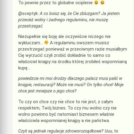
To pewnie przez to globalne ociplenie
@sceptyk:
A co boisz się, że Cie zbluzgam? Ja jestem
przecież wolny i żadnego regulaminu, nie muszę
przestrzegać.
Niezupełnie się boję ale oczywiście niczego nie
wykluczam…
A regulaminu owszem musisz
przestrzegać ponieważ w przeciwnym razie musiałbym
Cię wyrzucić czyli zrobić dokładnie to samo co
właściciel knajpy na środku której zrobiłeś wspomnianą
kupę…
powiedzcie mi moi drodzy dlaczego palacz musi palić w
knajpie, restauracji? Może nie musi? On tylko chce! Moje
chce jest mniejsze o jego chce?
To czy on chce czy nie chce to nie jest, z całym
respektem, Twój biznes. To czy mu wolno czy nie
wolno powinno być natomiast biznesem właśnie
właściciela wspomnianej knajpy a nie państwa.
Czyli są jednak regulacje zdroworozsądkowe? Uuu, to