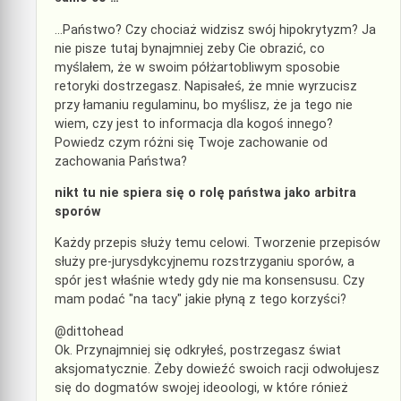
…Państwo? Czy chociaż widzisz swój hipokrytyzm? Ja
nie pisze tutaj bynajmniej zeby Cie obrazić, co
myślałem, że w swoim półżartobliwym sposobie
retoryki dostrzegasz. Napisałeś, że mnie wyrzucisz
przy łamaniu regulaminu, bo myślisz, że ja tego nie
wiem, czy jest to informacja dla kogoś innego?
Powiedz czym różni się Twoje zachowanie od
zachowania Państwa?
nikt tu nie spiera się o rolę państwa jako arbitra
sporów
Każdy przepis służy temu celowi. Tworzenie przepisów
służy pre-jurysdykcyjnemu rozstrzyganiu sporów, a
spór jest właśnie wtedy gdy nie ma konsensusu. Czy
mam podać "na tacy" jakie płyną z tego korzyści?
@dittohead
Ok. Przynajmniej się odkryłeś, postrzegasz świat
aksjomatycznie. Żeby dowieźć swoich racji odwołujesz
się do dogmatów swojej ideoologi, w które rónież