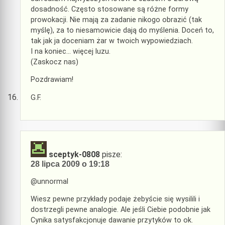
dosadność. Często stosowane są różne formy
prowokacji. Nie mają za zadanie nikogo obrazić (tak
myślę), za to niesamowicie dają do myślenia. Doceń to,
tak jak ja doceniam żar w twoich wypowiedziach.
I na koniec… więcej luzu.
(Zaskocz nas)
Pozdrawiam!
G.F.
sceptyk-0808
pisze:
28 lipca 2009 o 19:18
@unnormal
Wiesz pewne przykłady podaje żebyście się wysilili i
dostrzegli pewne analogie. Ale jeśli Ciebie podobnie jak
Cynika satysfakcjonuje dawanie przytyków to ok.