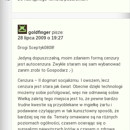
goldfinger
pisze:
28 lipca 2009 o 19:27
Drogi Sceptyk0808!
Jedyną dopuszczalną, moim zdaniem formą cenzury
jest autocenzura. Zwykle staram się sam wybanować
zanim zrobi to Gospodarz ;-).
Cenzura – II dogmat socjalizmu. I owszem, lecz
cenzura jest stara jak świat. Obecnie dzięki technologii
możemy sobie pofolgować, więc nie odmawiaj sobie.
Wielką zaletą tego miejsca jest to, że pewne bardzo
trudne kwestie są przyoblekane w mgiełkę żartu i
podawane czytającym w tak kunsztowny sposób, że
bardziej się nie da. Tematy omawiane są na różnych
poziomach ogólności, czasem ocierając się o
surrealizm najwyższych lotów a czasem o zdrową