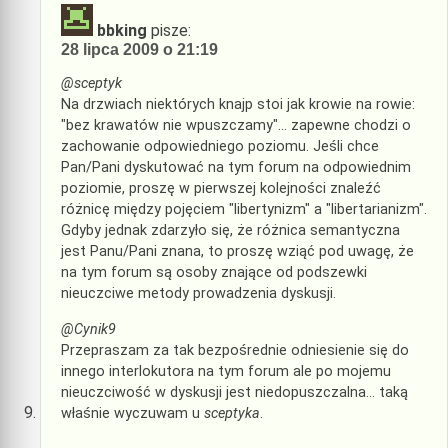
bbking
pisze:
28 lipca 2009 o 21:19
@sceptyk
Na drzwiach niektórych knajp stoi jak krowie na rowie:
"bez krawatów nie wpuszczamy"… zapewne chodzi o
zachowanie odpowiedniego poziomu. Jeśli chce
Pan/Pani dyskutować na tym forum na odpowiednim
poziomie, proszę w pierwszej kolejności znaleźć
różnicę między pojęciem "libertynizm" a "libertarianizm".
Gdyby jednak zdarzyło się, że różnica semantyczna
jest Panu/Pani znana, to proszę wziąć pod uwagę, że
na tym forum są osoby znające od podszewki
nieuczciwe metody prowadzenia dyskusji.
@Cynik9
Przepraszam za tak bezpośrednie odniesienie się do
innego interlokutora na tym forum ale po mojemu
nieuczciwość w dyskusji jest niedopuszczalna… taką
właśnie wyczuwam u
sceptyka
.