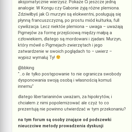
aksjomatycznie wierzysz. Pokaże Ci jeszcze jedną
analogie: W Kongu czy Gabonie żyją różne plemiona.
Zdziwiłbyś jak Ci murzyni są elokwentni, posługują się
płynną francuszczyzną, po prostu miód kulturka, full
cywilizacja. Lecz niektóe plemiona – uwaga – uważają
Pigmejów za formę przejściową między małpą a
człowiekiem, dlatego są mordowani i zjadani. Murzyn,
który mówił o Pigmejach-zwierzętach i jego
zatwardzenie w swoich poglądach to – uwierz –
wypisz wymaluj Ty!
@bbking
"…o ile tylko postępowanie to nie ogranicza swobody
dysponowania swoją osobą i własnością komuś
innemu"
dlatego libertarianinów uważam, za hipokrytów, i
chciałem z nimi popolemizować ale czyż to co
prezentują nie powinno utwierdzać w tym przekonaniu?
na tym forum są osoby znające od podszewki
nieuczciwe metody prowadzenia dyskusji