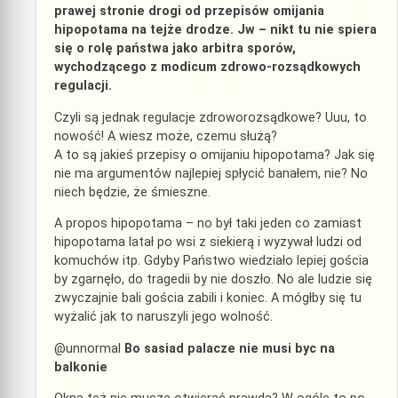
prawej stronie drogi od przepisów omijania
hipopotama na tejże drodze. Jw – nikt tu nie spiera
się o rolę państwa jako arbitra sporów,
wychodzącego z modicum zdrowo-rozsądkowych
regulacji.
Czyli są jednak regulacje zdroworozsądkowe? Uuu, to
nowość! A wiesz może, czemu służą?
A to są jakieś przepisy o omijaniu hipopotama? Jak się
nie ma argumentów najlepiej spłycić banałem, nie? No
niech będzie, że śmieszne.
A propos hipopotama – no był taki jeden co zamiast
hipopotama latał po wsi z siekierą i wyzywał ludzi od
komuchów itp. Gdyby Państwo wiedziało lepiej gościa
by zgarnęło, do tragedii by nie doszło. No ale ludzie się
zwyczajnie bali gościa zabili i koniec. A mógłby się tu
wyżalić jak to naruszyli jego wolność.
@unnormal
Bo sasiad palacze nie musi byc na
balkonie