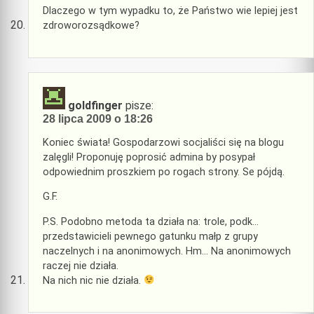
Dlaczego w tym wypadku to, że Państwo wie lepiej jest
zdroworozsądkowe?
goldfinger
pisze:
28 lipca 2009 o 18:26
Koniec świata! Gospodarzowi socjaliści się na blogu
zalęgli! Proponuję poprosić admina by posypał
odpowiednim proszkiem po rogach strony. Se pójdą.
G.F.
P.S. Podobno metoda ta działa na: trole, podk…
przedstawicieli pewnego gatunku małp z grupy
naczelnych i na anonimowych. Hm… Na anonimowych
raczej nie działa.
Na nich nic nie działa.