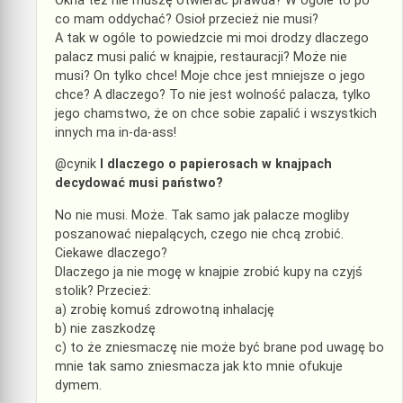
Okna też nie muszę otwierać prawda? W ogóle to po
co mam oddychać? Osioł przecież nie musi?
A tak w ogóle to powiedzcie mi moi drodzy dlaczego
palacz musi palić w knajpie, restauracji? Może nie
musi? On tylko chce! Moje chce jest mniejsze o jego
chce? A dlaczego? To nie jest wolność palacza, tylko
jego chamstwo, że on chce sobie zapalić i wszystkich
innych ma in-da-ass!
@cynik
I dlaczego o papierosach w knajpach
decydować musi państwo?
No nie musi. Może. Tak samo jak palacze mogliby
poszanować niepalących, czego nie chcą zrobić.
Ciekawe dlaczego?
Dlaczego ja nie mogę w knajpie zrobić kupy na czyjś
stolik? Przecież:
a) zrobię komuś zdrowotną inhalację
b) nie zaszkodzę
c) to że zniesmaczę nie może być brane pod uwagę bo
mnie tak samo zniesmacza jak kto mnie ofukuje
dymem.