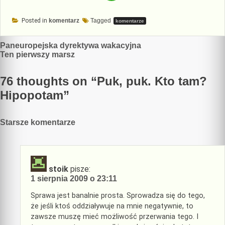
Posted in
komentarz
Tagged
komentarze
Nawigacja
Paneuropejska dyrektywa wakacyjna
Ten pierwszy marsz
wpisu
76 thoughts on “
Puk, puk. Kto tam?
Hipopotam
”
Nawigacja
Starsze komentarze
komentarzy
stoik
pisze:
1 sierpnia 2009 o 23:11
Sprawa jest banalnie prosta. Sprowadza się do tego,
że jeśli ktoś oddziaływuje na mnie negatywnie, to
zawsze muszę mieć możliwość przerwania tego. I