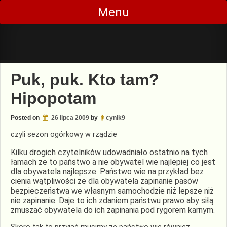
Skip
Menu
to
content
Puk, puk. Kto tam?
Hipopotam
Posted on
26 lipca 2009
by
cynik9
czyli sezon ogórkowy w rządzie
Kilku drogich czytelników udowadniało ostatnio na tych
łamach że to państwo a nie obywatel wie najlepiej co jest
dla obywatela najlepsze. Państwo wie na przykład bez
cienia wątpliwości że dla obywatela zapinanie pasów
bezpieczeństwa
we własnym samochodzie niż lepsze niż
nie zapinanie
. Daje to ich zdaniem państwu prawo aby siłą
zmuszać obywatela do ich zapinania pod rygorem karnym.