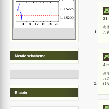
31 
冬
た
Metale szlachetne
4 m
男
れ
け
Bitcoin