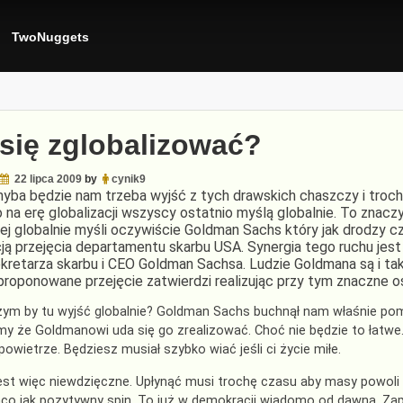
TwoNuggets
 się zglobalizować?
22 lipca 2009
by
cynik9
hyba będzie nam trzeba wyjść z tych drawskich chaszczy i trochę
o na erę globalizacji wszyscy ostatnio myślą globalnie. To znac
ej globalnie myśli oczywiście Goldman Sachs który jak drodzy czy
ją przejęcia departamentu skarbu USA. Synergia tego ruchu jest 
kretarza skarbu i CEO Goldman Sachsa. Ludzie Goldmana są i tak
proponowane przejęcie zatwierdzi realizując przy tym znaczne 
zym by tu wyjść globalnie? Goldman Sachs buchnął nam właśnie pomy
my że Goldmanowi uda się go zrealizować. Choć nie będzie to łatwe
 powietrze. Będziesz musiał szybko wiać jeśli ci życie miłe.
est więc niewdzięczne. Upłynąć musi trochę czasu aby masy powoli r
ąco jak pozytywny spin. To już w demokracji wiadomo od dawna. Za