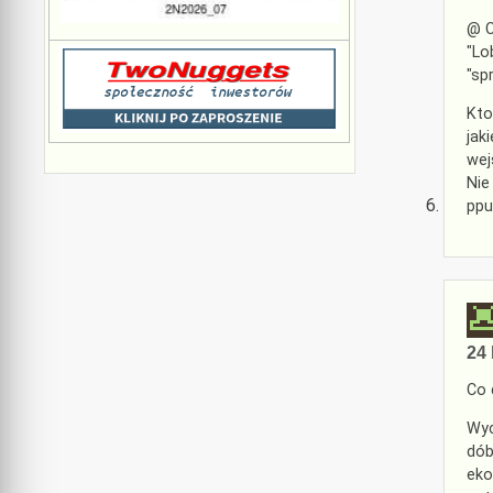
@ 
"Lo
"sp
Kto
jak
wej
Nie
ppu
24 
Co 
Wyc
dób
eko