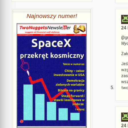
Najnowszy numer!
24 
@gr
Wyc
Zał
Jeś
wzg
zas
wsz
two
24 