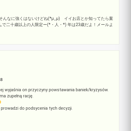
そんなに強くはないけどね(*μ_μ) イイお店とか知ってたら案
で二十歳以上の人限定ー(*・人・*) 年は23歳だよ！メールよ
18
órej wyjaśnia on przyczyny powstawania baniek/kryzysów.
ma zupełną rację.
 prowadzi do podsycenia tych decyzji.