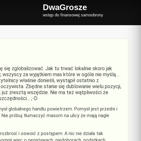
DwaGrosze
wstęp do finansowej samoobrony
 się zglobalizować. Jak tu trwać lokalnie skoro jak
zy, wszyscy za wyjątkiem mas które w ogóle nie myślą…
telnicy właśnie donieśli, wystąpił ostatnio z
oczywista. Zbędne stanie się dublowanie wielu pozycji,
 już zresztą wszędzie. Nie ma też wątpliwości że
oszczędności… ;-D
sł globalnego handlu powietrzem. Pomysł jest przedni i
. Nie próbuj tłumaczyć masom na ulicy że mają nagle
ozbroić i oswoić z postępem. A nic nie działa tak
pomnij więc o negatywach, niedoborach, podatkach.