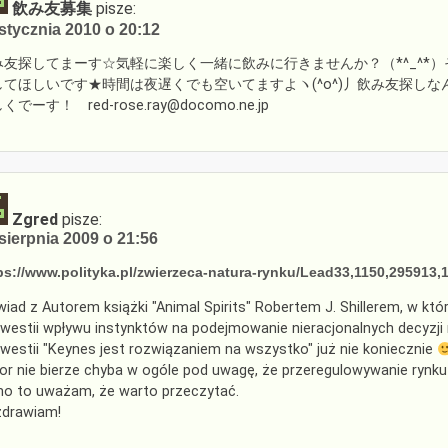
飲み友募集
pisze:
stycznia 2010 o 20:12
み友探してまーす☆気軽に楽しく一緒に飲みに行きませんか？（*^_^*）
してほしいです★時間は夜遅くでも空いてますよヽ(^o^)丿飲み友探しなん
くでーす！ red-rose.ray@docomo.ne.jp
Zgred
pisze:
sierpnia 2009 o 21:56
ps://www.polityka.pl/zwierzeca-natura-rynku/Lead33,1150,295913,
iad z Autorem książki "Animal Spirits" Robertem J. Shillerem, w kt
westii wpływu instynktów na podejmowanie nieracjonalnych decyzji 
westii "Keynes jest rozwiązaniem na wszystko" już nie koniecznie
or nie bierze chyba w ogóle pod uwagę, że przeregulowywanie rynku
o to uważam, że warto przeczytać.
drawiam!