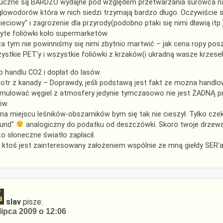
uczne są BARDZO wydajne pod względem przetwarzania surowca na pr
lowodorów która w nich siedzi trzymają bardzo długo. Oczywiście
ieciowy" i zagrożenie dla przyrody(podobno ptaki się nimi dławią itp
yte foliówki koło supermarketów.
a tym nie powinniśmy się nimi zbytnio martwić – jak cena ropy posz
ystkie PET'y i wszystkie foliówki z krzaków(i ukradną wasze krzesełk
o handlu CO2 i dopłat do lasów.
otr z kanady – Doprawdy, jeśli podstawą jest fakt że można handlow
mulować węgiel z atmosfery jedynie tymczasowo nie jest ŻADNĄ p
ów.
 na miejscu leśników-obszarników bym się tak nie cieszył. Tylko c
und"
analogiczny do podatku od deszczówki. Skoro twoje drzew
to słoneczne światło zapłacił.
 ktoś jest zainteresowany założeniem wspólnie ze mną giełdy SER'
slav
pisze:
lipca 2009 o 12:06