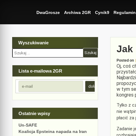
Skip
to
DwaGrosze
Archiwa 2GR
Cynik9
Regulamin
content
Wyszukiwanie
Jak
Szukaj:
Posted on
Oj, coś c
Lista e-mailowa 2GR
przystał
Najbardzi
propozyc
w tym se
kongres 
Tylko z c
nie wątpi
Ostatnie wpisy
płacić za
Un-SAFE
Zadanie j
Koalicja Epsteina napada na Iran
rozbrajaj