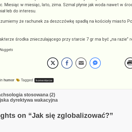
c. Miesiąc w miesiąc, lato, zima. Szmal płynie jak woda nawet w śr
ał łeb do interesu.
ozumiemy że rachunek za deszczówkę spadłą na kościoły miasto Po
akterze środka znieczulającego przy starcie 7 gr ma być „na razie” r
Nuggets
in
humor
Tagged
komentarze
cja
hsologia stosowana (2)
jska dyrektywa wakacyjna
ghts on “
Jak się zglobalizować?
”