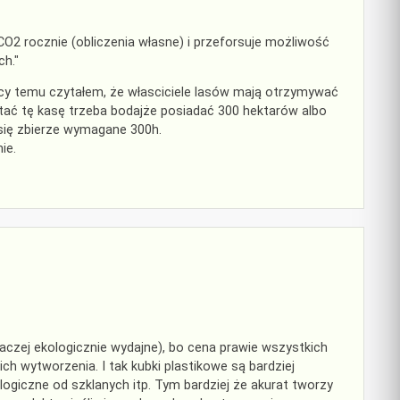
 CO2 rocznie (obliczenia własne) i przeforsuje możliwość
h."
sięcy temu czytałem, że własciciele lasów mają otrzymywać
dostać tę kasę trzeba bodajże posiadać 300 hektarów albo
 się zbierze wymagane 300h.
ie.
aczej ekologicznie wydajne), bo cena prawie wszystkich
ch wytworzenia. I tak kubki plastikowe są bardziej
ologiczne od szklanych itp. Tym bardziej że akurat tworzy