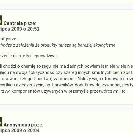
Centrala
pisze:
lipca 2009 o 20:51
af pisze…
hodzę z założenia że produkty tańsze są bardziej ekologiczne
ożenie niestety nieprawdziwe.
li chodzi o chemię to reguł nie ma żadnych bowiem istnieje wiele nie
lędu na swoją toksyczność czy szereg innych smutnych cech zost
tosowanie złego Państwa) zabronione. Należy więc stosować droższ
ystkich dziedzin życia, np. barwników, dodatków do żywności, pe
rzyw, komponentów używanych w przemyśle przetwórczym, itd.
Anonymous
pisze:
lipca 2009 o 20:04