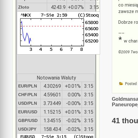
co miesią
4243.9
+0.07%
3:15
Złoto
zawsze mi
Dobrze r
—–
*
w char
©2009 Two
Notowania Waluty
Posted 
4.30269
+0.01%
3:15
EUR/PLN
4.59601
0.00%
3:15
CHF/PLN
Nawiga
Goldmansac
3.73449
-0.00%
3:15
USD/PLN
Paneurope
wpisu
1.15215
+0.01%
3:15
EUR/USD
41 thou
1.34515
-0.02%
3:15
GBP/USD
158.434
-0.02%
3:15
USD/JPY