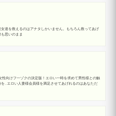
彼女達を救えるのはアナタしかいません。もちろん救ってあげ
隷も思いのまま
女性向けフ一ゾクの決定版！エロい一時を求めて男性様との触
時を…エロい人妻様会員様を満足させてあげれるのはあなただ