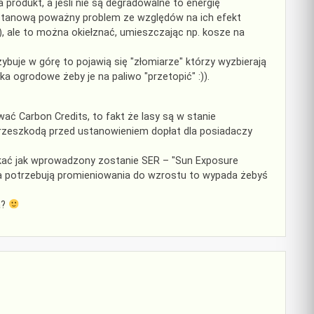
odukt, a jeśli nie są degradowalne to energię
 stanową poważny problem ze względów na ich efekt
.), ale to można okiełznać, umieszczając np. kosze na
ybuje w górę to pojawią się "złomiarze" którzy wyzbierają
a ogrodowe żeby je na paliwo "przetopić" :)).
ać Carbon Credits, to fakt że lasy są w stanie
rzeszkodą przed ustanowieniem dopłat dla posiadaczy
zekać jak wprowadzony zostanie SER – "Sun Exposure
a potrzebują promieniowania do wzrostu to wypada żebyś
a?