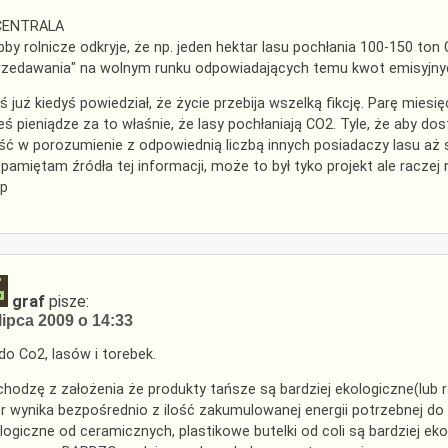
CENTRALA
bby rolnicze odkryje, że np. jeden hektar lasu pochłania 100-150 ton
rzedawania" na wolnym runku odpowiadających temu kwot emisyjnyc
ś już kiedyś powiedział, że życie przebija wszelką fikcję. Parę mie
ieś pieniądze za to właśnie, że lasy pochłaniają CO2. Tyle, że aby 
ść w porozumienie z odpowiednią liczbą innych posiadaczy lasu aż
 pamiętam źródła tej informacji, może to był tyko projekt ale raczej n
p
graf
pisze:
lipca 2009 o 14:33
do Co2, lasów i torebek.
hodzę z założenia że produkty tańsze są bardziej ekologiczne(lub r
r wynika bezpośrednio z ilość zakumulowanej energii potrzebnej do i
logiczne od ceramicznych, plastikowe butelki od coli są bardziej ek