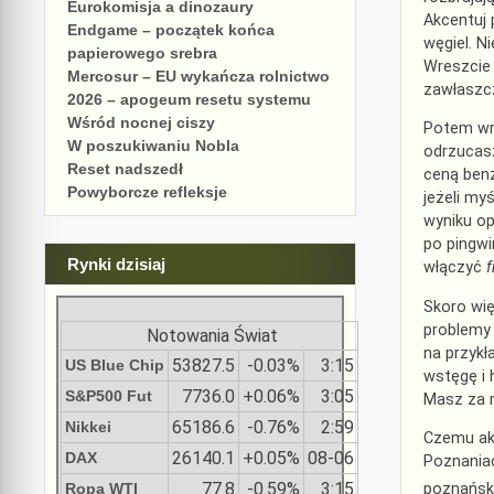
Eurokomisja a dinozaury
Akcentuj 
Endgame – początek końca
węgiel. N
papierowego srebra
Wreszcie 
Mercosur – EU wykańcza rolnictwo
zawłaszcz
2026 – apogeum resetu systemu
Wśród nocnej ciszy
Potem wr
W poszukiwaniu Nobla
odrzucasz
Reset nadszedł
ceną benz
Powyborcze refleksje
jeżeli my
wyniku o
po pingwi
Rynki dzisiaj
włączyć
f
Skoro wię
problemy
Notowania Świat
na przyk
53827.5
-0.03%
3:15
US Blue Chip
wstęgę i 
7736.0
+0.06%
3:05
S&P500 Fut
Masz za m
65186.6
-0.76%
2:59
Nikkei
Czemu aku
26140.1
+0.05%
08-06
DAX
Poznaniac
77.8
-0.59%
3:15
poznański
Ropa WTI