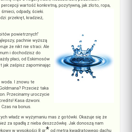
percepcji wartość konkretną, pozytywną, jak złoto, ropa,
:
śmieci, odpady, ścieki.
i: przekręt, kradzież,
bitów powietrznych”
ajlepszy; pachnie wyższą
je że nikt nie straci. Ale
imum i dochodzisz do
 Każdy płaci, od Eskimosów
wet jak zaśpisz zapominając
 woda. I znowu te
 Goldmana? Przecież taka
on. Przecinamy uroczycie
redits! Kasa dzwoni.
? Czas na bonus.
zych władz w wyżymaniu mas z gotówki. Okazuje się że
wnież za spadłą z nieba deszczówkę. Jak donoszą nam
*
ówkowy w wysokości 8 gr
od metra kwadratowego dachu