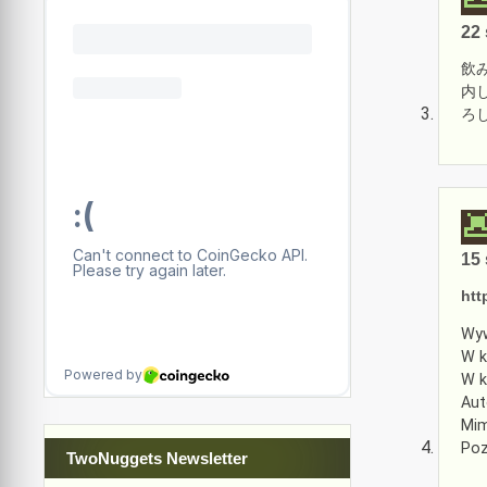
22 
飲
内
ろし
15 
htt
Wyw
W k
W k
Aut
Mim
Poz
TwoNuggets Newsletter