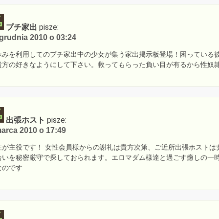
プチ家出
pisze:
grudnia 2010 o 03:24
休みを利用してのプチ家出中の少女が集う家出掲示板登場！困っている
貴方の好きなようにして下さい。救ってもらった負い目が有るから性奴
出張ホスト
pisze:
arca 2010 o 17:49
性が主役です！ 女性会員様からの謝礼は貴方次第、ご近所出張ホストは
合いを秘密厳守で探しておられます。エロマダム様達と過ごす癒しの一
なのです