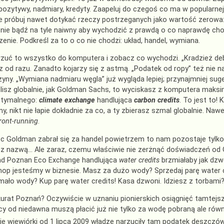
pozytywy, nadmiary, kredyty. Zaapeluj do czegoś co ma w popularnej 
ie próbuj nawet dotykać rzeczy postrzeganych jako wartość zerowa
nie bądź na tyle naiwny aby wychodzić z prawdą o co naprawdę chodz
enie. Podkreśl za to o co nie chodzi: układ, handel, wymiana.
zuć to wszystko do komputera i zobacz co wychodzi. „Kradzież de
 od razu. Zanadto kojarzy się z astmą. „Podatek od ropy” też nie n
yny. „Wymiana nadmiaru węgla” już wygląda lepiej; przynajmniej sugeru
ślisz globalnie, jak Goldman Sachs, to wyciskasz z komputera maks
ptymalnego:
climate exchange
handlująca
carbon credits
. To jest to!
ny, nikt nie łapie dokładnie za co, a ty zbierasz szmal globalnie. Na
ront-running
.
c Goldman zabrał się za handel powietrzem to nam pozostaje tylko
 z nazwą… Ale zaraz, czemu właściwie nie zerżnąć doświadczeń od
ład Poznan Eco Exchange handlująca
water credits
brzmiałaby jak dzw
hop jesteśmy w biznesie. Masz za dużo wody? Sprzedaj parę water c
ało wody? Kup parę water credits! Kasa dzwoni. Idziesz z torbami
rat Poznań? Oczywiście w uznaniu pionierskich osiągnięć tamtejs
y od niedawna muszą płacić już nie tylko za wodę pobraną ale ró
e wiewiórki od 1 lipca 2009 władze narzuciły tam podatek deszcz