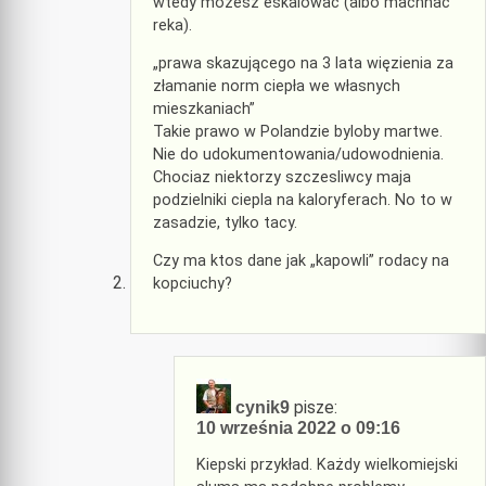
wtedy mozesz eskalowac (albo machnac
reka).
„prawa skazującego na 3 lata więzienia za
złamanie norm ciepła we własnych
mieszkaniach”
Takie prawo w Polandzie byloby martwe.
Nie do udokumentowania/udowodnienia.
Chociaz niektorzy szczesliwcy maja
podzielniki ciepla na kaloryferach. No to w
zasadzie, tylko tacy.
Czy ma ktos dane jak „kapowli” rodacy na
kopciuchy?
pisze:
cynik9
10 września 2022 o 09:16
Kiepski przykład. Każdy wielkomiejski