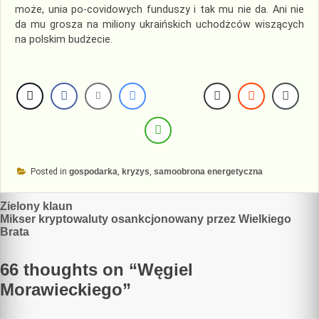
może, unia po-covidowych funduszy i tak mu nie da. Ani nie
da mu grosza na miliony ukraińskich uchodżców wiszących
na polskim budżecie.
Posted in
gospodarka
,
kryzys
,
samoobrona energetyczna
Nawigacja
Zielony klaun
Mikser kryptowaluty osankcjonowany przez Wielkiego
wpisu
Brata
66 thoughts on “
Węgiel
Morawieckiego
”