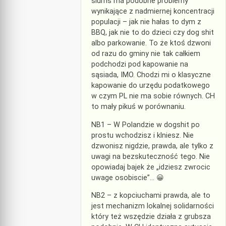
slums ma podobne problemy
wynikające z nadmiernej koncentracji
populacji – jak nie hałas to dym z
BBQ, jak nie to do dzieci czy dog shit
albo parkowanie. To że ktoś dzwoni
od razu do gminy nie tak całkiem
podchodzi pod kapowanie na
sąsiada, IMO. Chodzi mi o klasyczne
kapowanie do urzędu podatkowego
w czym PL nie ma sobie równych. CH
to mały pikuś w porównaniu.
NB1 – W Polandzie w dogshit po
prostu wchodzisz i klniesz. Nie
dzwonisz nigdzie, prawda, ale tylko z
uwagi na bezskuteczność tego. Nie
opowiadaj bajek że „idziesz zwrocic
uwage osobiscie”… 😀
NB2 – z kopciuchami prawda, ale to
jest mechanizm lokalnej solidarności
który też wszędzie działa z grubsza