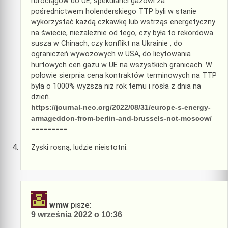
rurociągów do UE, spekulanci gazowi za
pośrednictwem holenderskiego TTP byli w stanie
wykorzystać każdą czkawkę lub wstrząs energetyczny
na świecie, niezależnie od tego, czy była to rekordowa
susza w Chinach, czy konflikt na Ukrainie , do
ograniczeń wywozowych w USA, do licytowania
hurtowych cen gazu w UE na wszystkich granicach. W
połowie sierpnia cena kontraktów terminowych na TTP
była o 1000% wyższa niż rok temu i rosła z dnia na
dzień.
https://journal-neo.org/2022/08/31/europe-s-energy-
armageddon-from-berlin-and-brussels-not-moscow/
=========
Zyski rosną, ludzie nieistotni.
wmw
pisze:
9 września 2022 o 10:36