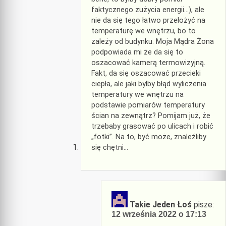
faktycznego zużycia energii…), ale
nie da się tego łatwo przełożyć na
temperaturę we wnętrzu, bo to
zależy od budynku. Moja Mądra Żona
podpowiada mi że da się to
oszacować kamerą termowizyjną.
Fakt, da się oszacować przecieki
ciepła, ale jaki byłby błąd wyliczenia
temperatury we wnętrzu na
podstawie pomiarów temperatury
ścian na zewnątrz? Pomijam już, że
trzebaby grasować po ulicach i robić
„fotki”. Na to, być może, znaleźliby
się chętni…
Takie Jeden Łoś
pisze:
12 września 2022 o 17:13