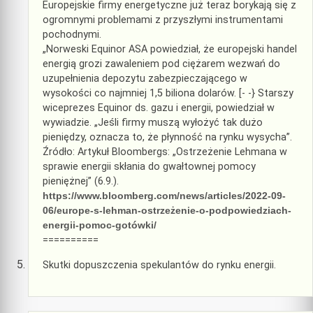
Europejskie firmy energetyczne już teraz borykają się z
ogromnymi problemami z przyszłymi instrumentami
pochodnymi.
„Norweski Equinor ASA powiedział, że europejski handel
energią grozi zawaleniem pod ciężarem wezwań do
uzupełnienia depozytu zabezpieczającego w
wysokości co najmniej 1,5 biliona dolarów. [- -} Starszy
wiceprezes Equinor ds. gazu i energii, powiedział w
wywiadzie. „Jeśli firmy muszą wyłożyć tak dużo
pieniędzy, oznacza to, że płynność na rynku wysycha”.
Źródło: Artykuł Bloombergs: „Ostrzeżenie Lehmana w
sprawie energii skłania do gwałtownej pomocy
pieniężnej” (6.9.).
https://www.bloomberg.com/news/articles/2022-09-
06/europe-s-lehman-ostrzeżenie-o-podpowiedziach-
energii-pomoc-gotówki/
==========
Skutki dopuszczenia spekulantów do rynku energii.