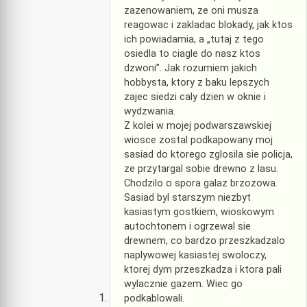
zazenowaniem, ze oni musza
reagowac i zakladac blokady, jak ktos
ich powiadamia, a „tutaj z tego
osiedla to ciagle do nasz ktos
dzwoni”. Jak rozumiem jakich
hobbysta, ktory z baku lepszych
zajec siedzi caly dzien w oknie i
wydzwania.
Z kolei w mojej podwarszawskiej
wiosce zostal podkapowany moj
sasiad do ktorego zglosila sie policja,
ze przytargal sobie drewno z lasu.
Chodzilo o spora galaz brzozowa.
Sasiad byl starszym niezbyt
kasiastym gostkiem, wioskowym
autochtonem i ogrzewal sie
drewnem, co bardzo przeszkadzalo
naplywowej kasiastej swoloczy,
ktorej dym przeszkadza i ktora pali
wylacznie gazem. Wiec go
podkablowali.