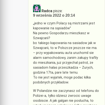
Radca
pisze:
9 września 2022 o 20:14
„jedno w czym Polacy są mistrzami jest
kapowanie na sąsiadów”
Na pewno Gospodarzu mieszkasz w
Szwajcarii?
bo takiego kapowania na sasiadow jak w
Szwajcarii, to w Polszcze jeszcze nie ma.
– przy wypakowaniu auta uruchomil sie
alarm samochodowy, zanim zakupy trafily
do mieszkania, juz przyjechal patrol, ze
sasiadom halas przeszkadza – Zurych,
godzina 17ta, pare late temu.
To nie jest wyjatek, moge podac kilka
podobnych przykladow.
W Polandzie nie zaczynasz od telefonu do
Polizei-a, tylko idziesz zwrocic uwage
osobiscie. A jak galgan nie poslucha, to