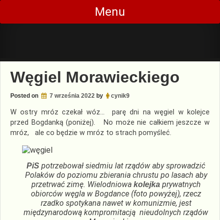
Skip
Menu
to
content
Węgiel Morawieckiego
Posted on
7 września 2022
by
cynik9
W ostry mróz czekał wóz… parę dni na węgiel w kolejce
przed Bogdanką (poniżej). No może nie całkiem jeszcze w
mróz, ale co będzie w mróz to strach pomyśleć.
potrzebował siedmiu lat rządów aby sprowadzić
PiS
Polaków do poziomu zbierania chrustu po lasach aby
przetrwać zimę. Wielodniowa
prywatnych
kolejka
obiorców węgla w Bogdance (foto powyżej), rzecz
rzadko spotykana nawet w komunizmie, jest
międzynarodową kompromitacją nieudolnych rządów