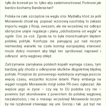
tyłki do krzeseł po to tylko aby zademonstrować Putinowi jak
bardzo kochamy Banderastan?
Polska na całe szczęście na węglu stoi. Myślałby ktoś że jeśli
Morawiecki chciał się popisać wzorową rusofobią to zakaże
importu węgla z Rosji, owszem, ale nie wcześniej niż odkręci
idiotyczne unijne regulacje i plany „odchodzenia od węgla” w
ogóle. Cos za coś. Zgoda na to była monstrualnym błędem
polskiej polityki. Konfuzja nie panującej już nad niczym
niemieckiej wariatki na czele komisji europejskiej stanowić
może dobry moment aby błąd ten spróbować naprawić i
odkręcić anty-węglowy obłęd.
Zatrzymanie zamykania polskich kopalń wymaga czasu, tym
bardziej gdy chodzi o odkręcenie skutków długoletniej błędnej
polityki. Przejście do ponownego wydobycia wymaga jeszcze
więcej czasu, wszystko liczone latami. Plany embarga na
węgiel rosyjski Morawiecki mógł sobie PR-owo ogłaszać. Ale
wejście jego w życie – czy się to EU podoba czy nie –
powinno być skorelowane z powrotem do polskiej węglowej
niezależności, i nie o miesiąc wcześniej! Morawiecki niczym
by nie ryzykował stawiając się unii. Gorzej i tak już być nie