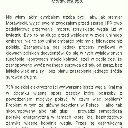
Morawieckiego.
Nie wiem jakim cymbałem trzeba być aby, jak premier
Morawiecki, wyjść swoim zwyczajem przed szereg i PR-owo
zadeklarowć przerwanie importu rosyjskiego węgla już w
kwietniu. Było to na długo przed wejściem w życie unijnego
embarga. Nie to aby unijne embargo było mniej idiotyczne niż
polskie. Zastanawiają nas jednak procesy myślowe w
głowach polskich decydentów. Co się w tych wyjałowionych
rusofobią łepetynach mogło kołatać, jeżeli w ogóle coś, że
zastopowano wwóz ważnego surowca od tak, od zaraz, bez
jakiejkolwiek analizy i bez planu zastąpienia jednego źródła
surowca drugim.
75% polskiej elektryczności wytwarzane jest z węgla. Kraj ma
w dodatku własne spore zasoby które potrzeby z
powodzeniem mogłyby pokryć. W czym więc problem?
Problem w tym że główny decydent w Polsce – albo tak
skorumpowany albo tak głupi – prowadzi samobójczą
politykę energetyczną w ramach której kraj bezmózgowo
zamyka własne kopalnie węgla. Przez tę destrukcyjną