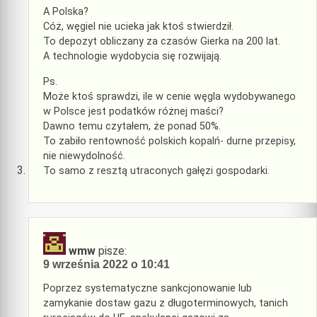
A Polska?
Cóż, węgiel nie ucieka jak ktoś stwierdził.
To depozyt obliczany za czasów Gierka na 200 lat.
A technologie wydobycia się rozwijają.
Ps.
Może ktoś sprawdzi, ile w cenie węgla wydobywanego
w Polsce jest podatków różnej maści?
Dawno temu czytałem, że ponad 50%.
To zabiło rentowność polskich kopalń- durne przepisy,
nie niewydolność.
To samo z resztą utraconych gałęzi gospodarki.
wmw
pisze:
9 września 2022 o 10:41
Poprzez systematyczne sankcjonowanie lub
zamykanie dostaw gazu z długoterminowych, tanich