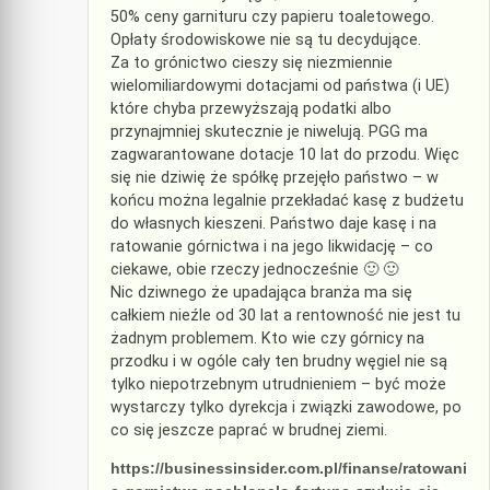
50% ceny garnituru czy papieru toaletowego.
Opłaty środowiskowe nie są tu decydujące.
Za to grónictwo cieszy się niezmiennie
wielomiliardowymi dotacjami od państwa (i UE)
które chyba przewyższają podatki albo
przynajmniej skutecznie je niwelują. PGG ma
zagwarantowane dotacje 10 lat do przodu. Więc
się nie dziwię że spółkę przejęło państwo – w
końcu można legalnie przekładać kasę z budżetu
do własnych kieszeni. Państwo daje kasę i na
ratowanie górnictwa i na jego likwidację – co
ciekawe, obie rzeczy jednocześnie 🙂 🙂
Nic dziwnego że upadająca branża ma się
całkiem nieźle od 30 lat a rentowność nie jest tu
żadnym problemem. Kto wie czy górnicy na
przodku i w ogóle cały ten brudny węgiel nie są
tylko niepotrzebnym utrudnieniem – być może
wystarczy tylko dyrekcja i związki zawodowe, po
co się jeszcze paprać w brudnej ziemi.
https://businessinsider.com.pl/finanse/ratowani