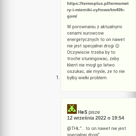
https://termoplus.pl/termomet
ry-i-mierniki-cyfrowe/tm40h-
gsm/
W porownaniu z aktualnymi
cenami surowcow
energetycznych to on nawet
nie jest specjalnei drogi 😉
Oczywiscie trzeba by to
troche stuningowac, zeby
klient nie mogl go latwo
oszukac, ale mysle, ze to nie
bylby wielki problem.
HeS
pisze:
12 września 2022 o 19:54
@THŁ:”… to on nawet nie jest
specjalnei drogi”