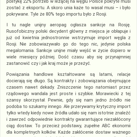
politykę 22% potrzeb w leżącej na węglu Polsce pokryte musi
zostać z eksportu. A skoro unia każe to wasal musi – i było
pokrywane. Tyle że 80% tego importu było z Rosji.
I tu nagle unijny aeropag ogłasza sankcje na Rosję.
Rusofobiczny polski decydent główny z miejsca je obłapuje i
już od kwietnia jednostronnie wstrzymuje import węgla z
Rosji. Nie zobowiazywało go do tego nic, jedynie polska
megalomania. Sankcje unijne miały wejść w życie dopiero w
wiele miesięcy później. Dość czasu aby się przynajmniej
zastanowić czy i jak kraj może je przeżyć.
Powiązania handlowe kształtowane są latami, relacje
docierają się długo. Są kontrakty i zobowiązania obejmujące
czasem nawet dekady. Zniszczenie tego natomiast przez
rządowego wandala jest proste i szybkie. Morawiecki z tej
szansy skorzystał. Pewnie, gdy się nam jedno źródło nie
podoba to szukamy innego. Ale przerywamy krytyczny import
tylko wtedy kiedy nowe źródła udało się nam istotnie znaleźć
i zawrzeć odpowiednie kontrakty gwarantujące niezakłócony
ciąg dostaw. To przecież podstawy, zupełne ABC ekonomii
dla kompletnych kołków. Każde zakłócenie dostaw ważnego