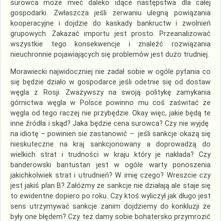
surowca może mieć daleko idące następstwa dla całej
gospodarki. Zwłaszcza jeśli zerwaniu ulegną powiązania
kooperacyjne i dojdzie do kaskady bankructw i zwolnień
grupowych. Zakazać importu jest prosto. Przeanalizować
wszystkie tego konsekwencje i znaleźć rozwiązania
nieuchronnie pojawiających się problemów jest dużo trudniej.
Morawiecki najwidoczniej nie zadał sobie w ogóle pytania co
się będzie działo w gospodarce jeśli odetnie się od dostaw
węgla z Rosji. Zważywszy na swoją politykę zamykania
górnictwa węgla w Polsce powinno mu coś zaświtać że
węgla od tego raczej nie przybędzie. Okay więc, jakie będą te
inne źródła i skąd? Jaka będzie cena surowca? Czy nie wyjdę
na idiotę – powinien sie zastanowić – jeśli sankcje okażą się
nieskuteczne na kraj sankcjonowany a doprowadzą do
wielkich strat i trudności w kraju który je nakłada? Czy
banderowski bantustan jest w ogóle warty ponoszenia
jakichkolwiek strat i utrudnień? W imię czego? Wreszcie czy
jest jakiś plan B? Załóżmy ze sankcje nie działają ale staje się
to ewidentne dopiero po roku. Czy ktoś wyliczył jak długo jest
sens utrzymywać sankcje zanim dojdziemy do konkluzji że
były one błędem? Czy też damy sobie bohatersko przymrozić