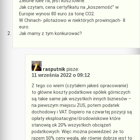
Zielone idee fix, jest kosztowne.
Jak czytam, cena certyfikatu na „koszerność” w
Europie wynosi 80 euro za tonę CO2.
W Chinach- pilotażowo w niektórych prowincjach- 8
euro.
Jak mamy z tym konkurować?
rasputnik
pisze:
11 września 2022 o 09:12
Z tego co wiem (czytałem jakieś opracowanie)
to główne koszty podatkowe spółek górniczych
są takie same jak wszystkich innych biznesów –
na piewszym miejscu ZUS, potem podatek
dochodowy i VAT. Dopiero na czwartej pozycji są
opłaty eksploatacyjne/środowiskowe które
stanowią ok 20% wszystkich obciążeń
podatkowych. Więc można powiedzieć że to
razem 50% ceny węgla, ale równie dobrze jest to