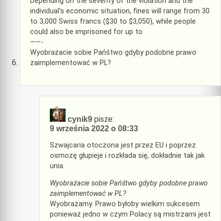
Depending on the severity of the violation and the
individual’s economic situation, fines will range from 30
to 3,000 Swiss francs ($30 to $3,050), while people
could also be imprisoned for up to
——-
Wyobrażacie sobie Pańśtwo gdyby podobne prawo
zaimplementować w PL?
pisze:
cynik9
9 września 2022 o 08:33
Szwajcaria otoczona jest przez EU i poprzez
osmozę głupieje i rozkłada się, dokładnie tak jak
unia.
Wyobrażacie sobie Pańśtwo gdyby podobne prawo
zaimplementować w PL?
Wyobrażamy. Prawo byłoby wielkim sukcesem
ponieważ jedno w czym Polacy są mistrzami jest