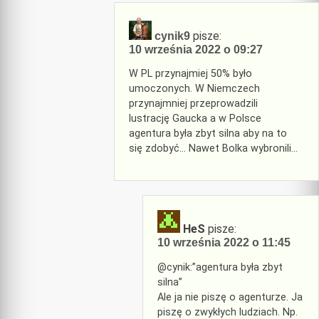
pisze:
cynik9
10 września 2022 o 09:27
W PL przynajmiej 50% było
umoczonych. W Niemczech
przynajmniej przeprowadzili
lustrację Gaucka a w Polsce
agentura była zbyt silna aby na to
się zdobyć… Nawet Bolka wybronili…
HeS
pisze:
10 września 2022 o 11:45
@cynik:”agentura była zbyt
silna”
Ale ja nie piszę o agenturze. Ja
piszę o zwykłych ludziach. Np.