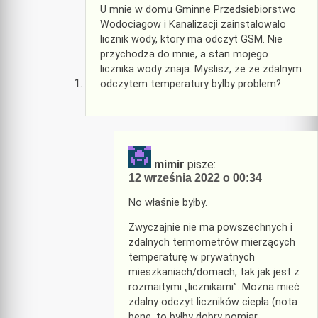
U mnie w domu Gminne Przedsiebiorstwo
Wodociagow i Kanalizacji zainstalowalo
licznik wody, ktory ma odczyt GSM. Nie
przychodza do mnie, a stan mojego
licznika wody znaja. Myslisz, ze ze zdalnym
odczytem temperatury bylby problem?
mimir
pisze:
12 września 2022 o 00:34
No właśnie byłby.
Zwyczajnie nie ma powszechnych i
zdalnych termometrów mierzących
temperaturę w prywatnych
mieszkaniach/domach, tak jak jest z
rozmaitymi „licznikami”. Można mieć
zdalny odczyt liczników ciepła (nota
bene, to byłby dobry pomiar