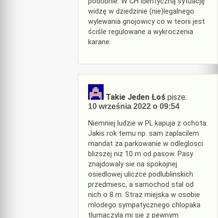
podobnie. W CH identyczną sytuację
widzę w dziedzinie (nie)legalnego
wylewania gnojowicy co w teorii jest
ściśle regulowane a wykroczenia
karane.
Takie Jeden Łoś
pisze:
10 września 2022 o 09:54
Niemniej ludzie w PL kapuja z ochota.
Jakis rok temu np. sam zaplacilem
mandat za parkowanie w odleglosci
blizszej niz 10 m od pasow. Pasy
znajdowaly sie na spokojnej
osiedlowej uliczce podlublinskich
przedmiesc, a samochod stal od
nich o 8 m. Straz miejska w osobie
mlodego sympatycznego chlopaka
tlumaczyla mi sie z pewnym