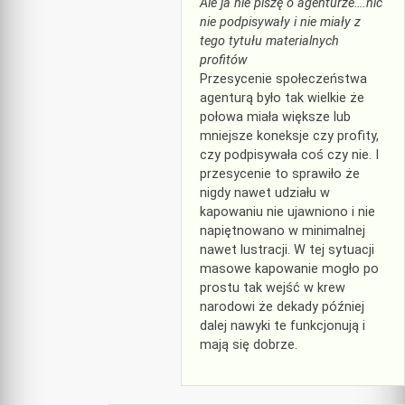
Ale ja nie piszę o agenturze….nic
nie podpisywały i nie miały z
tego tytułu materialnych
profitów
Przesycenie społeczeństwa
agenturą było tak wielkie że
połowa miała większe lub
mniejsze koneksje czy profity,
czy podpisywała coś czy nie. I
przesycenie to sprawiło że
nigdy nawet udziału w
kapowaniu nie ujawniono i nie
napiętnowano w minimalnej
nawet lustracji. W tej sytuacji
masowe kapowanie mogło po
prostu tak wejść w krew
narodowi że dekady później
dalej nawyki te funkcjonują i
mają się dobrze.