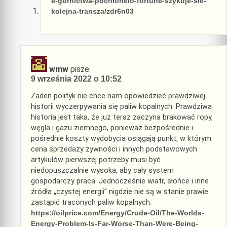
e-gornictwa-pochlonelo-fortune-szykuje-sie-
kolejna-transza/zdr6n03
wmw
pisze:
9 września 2022 o 10:52
Żaden polityk nie chce nam opowiedzieć prawdziwej
historii wyczerpywania się paliw kopalnych. Prawdziwa
historia jest taka, że ​​już teraz zaczyna brakować ropy,
węgla i gazu ziemnego, ponieważ bezpośrednie i
pośrednie koszty wydobycia osiągają punkt, w którym
cena sprzedaży żywności i innych podstawowych
artykułów pierwszej potrzeby musi być
niedopuszczalnie wysoka, aby cały system
gospodarczy praca. Jednocześnie wiatr, słońce i inne
źródła „czystej energii” nigdzie nie są w stanie prawie
zastąpić traconych paliw kopalnych.
https://oilprice.com/Energy/Crude-Oil/The-Worlds-
Energy-Problem-Is-Far-Worse-Than-Were-Being-