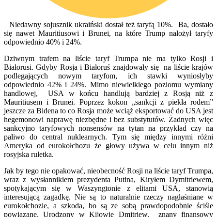
Niedawny sojusznik ukraiński dostał też taryfą 10%. Ba, dostało
się nawet Mauritiusowi i Brunei, na które Trump nałożył taryfy
odpowiednio 40% i 24%.
Dziwnym trafem na liście taryf Trumpa nie ma tylko Rosji i
Białorusi. Gdyby Rosja i Białoruś znajdowały się na liście krajów
podlegających nowym taryfom, ich stawki wyniosłyby
odpowiednio 42% i 24%. Mimo niewielkiego poziomu wymiany
handlowej, USA w końcu handlują bardziej z Rosją niż z
Mauritiusem i Brunei. Poprzez kokon „sankcji z piekła rodem”
jeszcze za Bidena to co Rosja może wciąż eksportować do USA jest
hegemonowi naprawę niezbędne i bez substytutów. Żadnych więc
sankcyjno taryfowych nonsensów na tytan na przykład czy na
paliwo do central nuklearnych. Tym się między innymi różni
Ameryka od eurokołchozu że głowy używa w celu innym niż
rosyjska ruletka.
Jak by tego nie opakować, nieobecność Rosji na liście taryf Trumpa,
wraz z wysłannikiem prezydenta Putina, Kiryłem Dymitriewem,
spotykającym się w Waszyngtonie z elitami USA, stanowią
interesującą zagadkę. Nie są to naturalnie rzeczy nagłaśniane w
eurokołchozie, a szkoda, bo są ze sobą prawdopodobnie ściśle
powiązane. Urodzony w Kijowie Dmitriew, znany finansowy