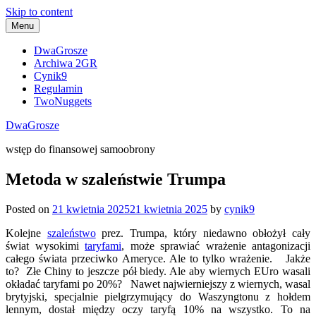
Skip to content
Menu
DwaGrosze
Archiwa 2GR
Cynik9
Regulamin
TwoNuggets
DwaGrosze
wstęp do finansowej samoobrony
Metoda w szaleństwie Trumpa
Posted on
21 kwietnia 2025
21 kwietnia 2025
by
cynik9
Kolejne
szaleństwo
prez. Trumpa, który niedawno obłożył cały
świat wysokimi
taryfami
, może sprawiać wrażenie antagonizacji
całego świata przeciwko Ameryce. Ale to tylko wrażenie. Jakże
to? Złe Chiny to jeszcze pół biedy. Ale aby wiernych EUro wasali
okładać taryfami po 20%? Nawet najwierniejszy z wiernych, wasal
brytyjski, specjalnie pielgrzymujący do Waszyngtonu z hołdem
lennym, dostał między oczy taryfą 10% na wszystko. To na