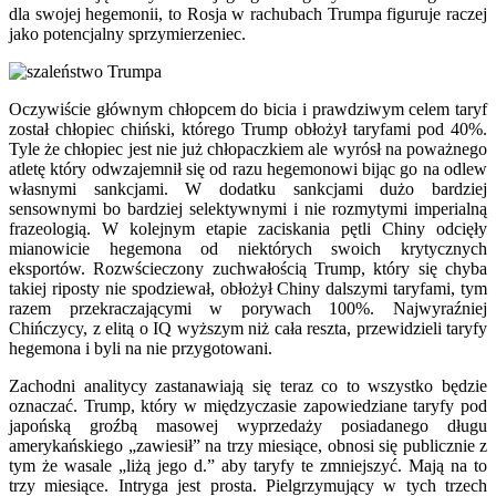
dla swojej hegemonii, to Rosja w rachubach Trumpa figuruje raczej
jako potencjalny sprzymierzeniec.
Oczywiście głównym chłopcem do bicia i prawdziwym celem taryf
został chłopiec chiński, którego Trump obłożył taryfami pod 40%.
Tyle że chłopiec jest nie już chłopaczkiem ale wyrósł na poważnego
atletę który odwzajemnił się od razu hegemonowi bijąc go na odlew
własnymi sankcjami. W dodatku sankcjami dużo bardziej
sensownymi bo bardziej selektywnymi i nie rozmytymi imperialną
frazeologią. W kolejnym etapie zaciskania pętli Chiny odcięły
mianowicie hegemona od niektórych swoich krytycznych
eksportów. Rozwścieczony zuchwałością Trump, który się chyba
takiej riposty nie spodziewał, obłożył Chiny dalszymi taryfami, tym
razem przekraczającymi w porywach 100%. Najwyraźniej
Chińczycy, z elitą o IQ wyższym niż cała reszta, przewidzieli taryfy
hegemona i byli na nie przygotowani.
Zachodni analitycy zastanawiają się teraz co to wszystko będzie
oznaczać. Trump, który w międzyczasie zapowiedziane taryfy pod
japońską groźbą masowej wyprzedaży posiadanego długu
amerykańskiego „zawiesił” na trzy miesiące, obnosi się publicznie z
tym że wasale „liżą jego d.” aby taryfy te zmniejszyć. Mają na to
trzy miesiące. Intryga jest prosta. Pielgrzymujący w tych trzech