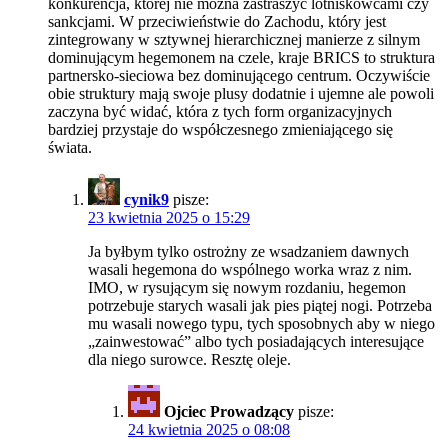
konkurencja, której nie można zastraszyć lotniskowcami czy
sankcjami. W przeciwieństwie do Zachodu, który jest
zintegrowany w sztywnej hierarchicznej manierze z silnym
dominującym hegemonem na czele, kraje BRICS to struktura
partnersko-sieciowa bez dominującego centrum. Oczywiście
obie struktury mają swoje plusy dodatnie i ujemne ale powoli
zaczyna być widać, która z tych form organizacyjnych
bardziej przystaje do współczesnego zmieniającego się
świata.
cynik9
pisze:
23 kwietnia 2025 o 15:29
Ja byłbym tylko ostrożny ze wsadzaniem dawnych
wasali hegemona do wspólnego worka wraz z nim.
IMO, w rysującym się nowym rozdaniu, hegemon
potrzebuje starych wasali jak pies piątej nogi. Potrzeba
mu wasali nowego typu, tych sposobnych aby w niego
„zainwestować” albo tych posiadających interesujące
dla niego surowce. Resztę oleje.
Ojciec Prowadzący
pisze:
24 kwietnia 2025 o 08:08