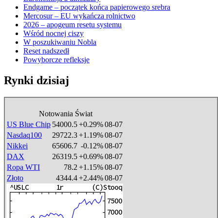
Endgame – początek końca papierowego srebra
Mercosur – EU wykańcza rolnictwo
2026 – apogeum resetu systemu
Wśród nocnej ciszy
W poszukiwaniu Nobla
Reset nadszedł
Powyborcze refleksje
Rynki dzisiaj
Notowania Świat
US Blue Chip
54000.5
+0.29%
08-07
Nasdaq100
29722.3
+1.19%
08-07
Nikkei
65606.7
-0.12%
08-07
DAX
26319.5
+0.69%
08-07
Ropa WTI
78.2
+1.15%
08-07
Złoto
4344.4
+2.44%
08-07