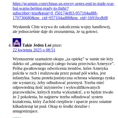
https://gcaptain.com/chinas-us-envoy-urges-end-to-trade-war-
but-warns-beijing-ready-to-fight/?
subscriber=true&goal=0_f50174ef03-957104ad88-
170736680&mc_cid=957104ad88&mc_eid=1b91bcdbf8
Wysłannik Chin wzywa do zakończenia wojny handlowej,
ale jednocześnie daje do zrozumienia, że są gotowi.
Takie Jeden Łoś
pisze:
22 kwietnia 2025 o 08:51
Wymuszenie szantażem okupu „za opiekę” w sumie nie leży
daleko od „antagonizacji całego świata przeciwko Ameryce”.
Próba gwałtownego odwrócenia trendów, które Ameryka
puściła w ruch i realizowała przez ponad pół wieku, jest
infantylna. Sama protekcjonistyczna ochrona własnego rynku
nie wystarczy, żeby odbudować przemysł. Trzeba mieć
odpowiednią ilość inżynierów i wykwalifikowanych
pracowników, których trzeba wykształcić, a to będzie trwało
że 2 pokolenia, bo najpierw trzeba odbudować system
kształcenia, który Zachód cierpliwie i uparcie przez ostatnie
kilkadziesiąt lat psuł. Okup to środki doraźne i
antagonizujace.