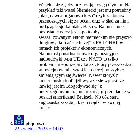
W pełni się zgadzam z twoją uwagą Cyniku. Na
przykład taki wasal Niemiecki jest mu potrzebny
jako „dawca organów i krwi” czyli zakładów
przenoszących się za ocean oraz w ślad za nimi
podążającego kapitału. Baza w Rammstainie
pozostanie rzecz jasna po to aby
zwasalizowanym elitom niemieckim nie przyszło
do głowy 'kumać się bliżej” z FR i CHRL w
ramach ich projektów ekonomicznych.
Natomiast ponadnarodowe organizacyjne
nadbudówki typu UE czy NATO to tylko
problem i niepotrzebny balast, który przeszkadza
w podejmowaniu szybkich decyzji w szybko
zmieniającym się świecie. Nawet któryś z
amerykańskich oficjeli wyraził się wprost, że
łatwiej jest im „dogadywać się” z
poszczególnymi krajami niż mając przekładkę w
postaci amorficznej Brukseli. No cóż stara
anglosaska zasada „dziel i rządź” w swojej
krasie.
plop
pisze:
22 kwietnia 2025 o 14:07