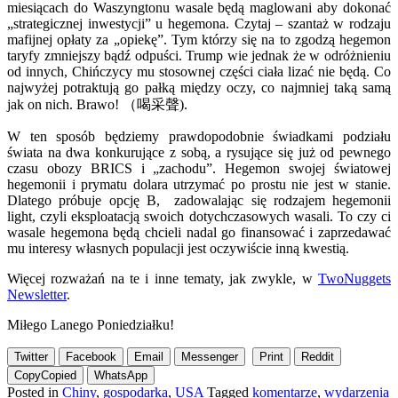
miesiącach do Waszyngtonu wasale będą maglowani aby dokonać
„strategicznej inwestycji” u hegemona. Czytaj – szantaż w rodzaju
mafijnej opłaty za „opiekę”. Tym którzy się na to zgodzą hegemon
taryfy zmniejszy bądź odpuści. Trump wie jednak że w odróżnieniu
od innych, Chińczycy mu stosownej części ciała lizać nie będą. Co
najwyżej potraktują go pałką między oczy, co najmniej taką samą
jak on nich. Brawo! （喝采聲).
W ten sposób będziemy prawdopodobnie świadkami podziału
świata na dwa konkurujące z sobą, a rysujące się już od pewnego
czasu obozy BRICS i „zachodu”. Hegemon swojej światowej
hegemonii i prymatu dolara utrzymać po prostu nie jest w stanie.
Dlatego próbuje opcję B, zadowalając się rodzajem hegemonii
light, czyli eksploatacją swoich dotychczasowych wasali. To czy ci
wasale hegemona będą chcieli nadal go finansować i zaprzedawać
mu interesy własnych populacji jest oczywiście inną kwestią.
Więcej rozważań na te i inne tematy, jak zwykle, w
TwoNuggets
Newsletter
.
Miłego Lanego Poniedziałku!
Twitter
Facebook
Email
Messenger
Print
Reddit
Copy
Copied
WhatsApp
Posted in
Chiny
,
gospodarka
,
USA
Tagged
komentarze
,
wydarzenia