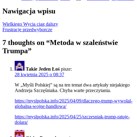
Nawigacja wpisu
Wielkiego Wycia ciąg dalszy
Frustracje przedwyborcze
7 thoughts on “
Metoda w szaleństwie
Trumpa
”
Takie Jeden Łoś
pisze:
28 kwietnia 2025 o 08:37
W „Myśli Polskiej” są na ten temat dwa artykuły niejakiego
Andrzeja Szczęśniaka. Chyba warte przeczytania.
https://myslpolska.info/2025/04/09/dlaczego-trump-wywolal-
globalna-wojne-handlowa/
https://myslpolska.info/2025/04/25/szczesniak-trump-ratuje-
dolara/