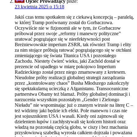
Ojciec Prowadzący
pisze:
23 kwietnia 2025 o 15:18
Jakiś czas temu spotkałem się z ciekawą koncepcją – paralelą,
w której Tramp porównany został do Gorbaczowa.
Oczywiście nie w fizjonomii ale w tym, że Gorbaczow
próbował przez swoje „reformy i manewry polityczne”
uratować pogrążające się w nieefektywności post
Breżniewowskie imperium ZSRR, tak również Tramp i elity
za nim stojące próbują ratować pogrążającego się w otchłani
zmieniającego się świata Titanica USA i pozostałego
Zachodu. Niestety ćwierć wieku, jaki Zachód dostał w
prezencie od upadłego w miarę pokojowo Imperium
Radzieckiego został przez niego zmarnowany z kretesem.
Nieudolne próby realizacji globalnej strategii zarządzania
przez „kontrolowany chaos” Busha Młodszego zakończyły
się spektakularną ucieczką z Afganistanu. Transoceaniczne
partnerstwa Obamy też blamaż. Próby globalnej dominacji i
narzucenia wszystkim pozostałym „Gender i Zielongo
Nieładu” nie wspominając już o znanym wirusie na literę C –
też widzimy jaki będzie ich efekt. Pole manewru i czas nie
jest sojusznikiem USA i wasali. Kiedy oni zajmowali się
dzieleniem łupów i zachłystywali się końcem historii oraz
władzą na pozostałą częścią globu, w ciszy i bez machania
przysłowiową szabelką wyrosła całkiem dojrzała i poważana