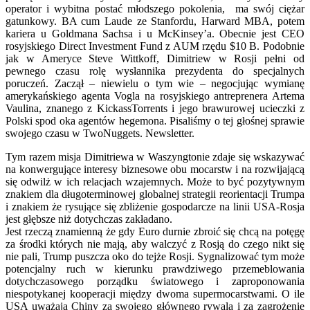
operator i wybitna postać młodszego pokolenia, ma swój ciężar
gatunkowy. BA cum Laude ze Stanfordu, Harward MBA, potem
kariera u Goldmana Sachsa i u McKinsey’a. Obecnie jest CEO
rosyjskiego Direct Investment Fund z AUM rzędu $10 B. Podobnie
jak w Ameryce Steve Wittkoff, Dimitriew w Rosji pełni od
pewnego czasu rolę wysłannika prezydenta do specjalnych
poruczeń. Zaczął – niewielu o tym wie – negocjując wymianę
amerykańskiego agenta Vogla na rosyjskiego antreprenera Artema
Vaulina, znanego z KickassTorrents i jego brawurowej ucieczki z
Polski spod oka agentów hegemona. Pisaliśmy o tej głośnej sprawie
swojego czasu w TwoNuggets. Newsletter.
Tym razem misja Dimitriewa w Waszyngtonie zdaje się wskazywać
na konwergujące interesy biznesowe obu mocarstw i na rozwijającą
się odwilż w ich relacjach wzajemnych. Może to być pozytywnym
znakiem dla długoterminowej globalnej strategii reorientacji Trumpa
i znakiem że rysujące się zbliżenie gospodarcze na linii USA-Rosja
jest głębsze niż dotychczas zakładano.
Jest rzeczą znamienną że gdy Euro durnie zbroić się chcą na potęgę
za środki których nie mają, aby walczyć z Rosją do czego nikt się
nie pali, Trump puszcza oko do tejże Rosji. Sygnalizować tym może
potencjalny ruch w kierunku prawdziwego przemeblowania
dotychczasowego porządku światowego i zaproponowania
niespotykanej kooperacji między dwoma supermocarstwami. O ile
USA uważają Chiny za swojego głównego rywala i za zagrożenie