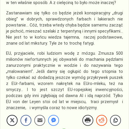
w ten właśnie sposób. A z cielęciną to było może inaczej?
Zastanawiam się tylko co będzie jeżeli konspiracyjny „drugi
obieg” w dobrych, sprawdzonych farbach i lakierach nie
powstanie… Cóż, trzeba wtedy chyba będzie samemu zacząć
je pichcić, mieszać szelaki z terpentyną i innymi specyfikami…
Nie jest to w końcu wiedza tajemna, raczej podstawowe,
znane od lat mikstury. Tyle że to trochę fatygi.
EU, przyjaciele, robi ludziom wodę z mózgu. Zmusza 500
milionów niefortunnych jej obywateli do machania pędzlami
zanurzonymi praktycznie w wodzie i do nazywania tego
„malowaniem”. Jeśli damy się ogłupić do tego stopnia to
tylko czekać aż dodadzą jeszcze wymóg przykrywek puszek
z EUr-farbami, wzorem nakrętek na EUro-mleku, też na
smyczy… I to jest szczyt EU-ropejskiej inwencyjności,
podczas gdy inni zgłębiają od dawna AI i idą naprzód. Tylko
EU von der Leyen stoi od lat w miejscu, traci przemysł i
znaczenie, i wymyśla coraz to nowe idiotyzmy.