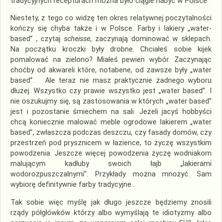
tradycyjnych recepturach można było ciągle nabyć w Polsce.
Niestety, z tego co widzę ten okres relatywnej poczytalności
kończy się chyba także i w Polsce. Farby i lakiery „water-
based” , czytaj
scheisse
, zaczynają dominować w sklepach.
Na początku kroczki były drobne. Chciałeś sobie kijek
pomalować na zielono? Miałeś pewien wybór. Zaczynając
choćby od akwareli które, notabene, od zawsze były „water
based”. Ale teraz nie masz praktycznie żadnego wyboru
dłużej. Wszystko czy prawie wszystko jest „water based”. I
nie oszukujmy się, są zastosowania w których „water based”
jest i pozostanie śmiechem na sali. Jeżeli jacyś hobbyści
chcą koniecznie malować meble ogrodowe lakierem „water
based”, zwłaszcza podczas deszczu, czy fasady domów, czy
przestrzeń pod prysznicem w łazience, to życzę wszystkim
powodzenia. Jeszcze więcej powodzenia życzę wodniakom
malującym kadłuby swoich łajb „lakierami
wodorozpuszczalnymi”. Przykłady można mnożyć. Sam
wybiorę definitywnie farby tradycyjne…
Tak sobie więc myślę jak długo jeszcze będziemy znosili
rządy półgłówków którzy albo wymyślają te idiotyzmy albo