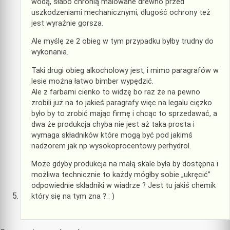
wodą, słabo chronią malowane drewno przed
uszkodzeniami mechanicznymi, długość ochrony też
jest wyraźnie gorsza.
Ale myślę że 2 obieg w tym przypadku byłby trudny do
wykonania.
Taki drugi obieg alkocholowy jest, i mimo paragrafów w
lesie można łatwo bimber wypędzić.
Ale z farbami cienko to widzę bo raz że na pewno
zrobili już na to jakieś paragrafy więc na legalu ciężko
było by to zrobić mając firmę i chcąc to sprzedawać, a
dwa że produkcja chyba nie jest aż taka prosta i
wymaga składników które mogą być pod jakimś
nadzorem jak np wysokoprocentowy perhydrol.
Może gdyby produkcja na małą skale była by dostępna i
możliwa technicznie to każdy mógłby sobie „ukręcić”
odpowiednie składniki w wiadrze ? Jest tu jakiś chemik
który się na tym zna ? : )