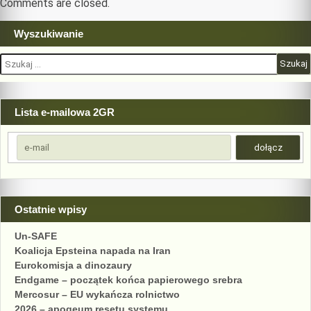
Comments are closed.
Wyszukiwanie
Szukaj:
Lista e-mailowa 2GR
Ostatnie wpisy
Un-SAFE
Koalicja Epsteina napada na Iran
Eurokomisja a dinozaury
Endgame – początek końca papierowego srebra
Mercosur – EU wykańcza rolnictwo
2026 – apogeum resetu systemu