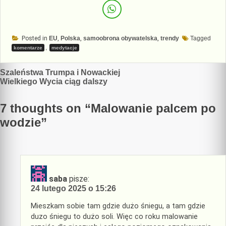
Posted in
EU
,
Polska
,
samoobrona obywatelska
,
trendy
Tagged
,
komentarze
medytacje
Nawigacja
Szaleństwa Trumpa i Nowackiej
Wielkiego Wycia ciąg dalszy
wpisu
7 thoughts on “
Malowanie palcem po
wodzie
”
saba
pisze:
24 lutego 2025 o 15:26
Mieszkam sobie tam gdzie dużo śniegu, a tam gdzie
duzo śniegu to dużo soli. Więc co roku malowanie