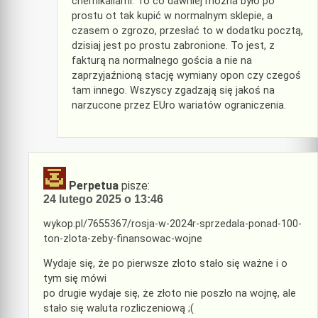
chemikaliami. To co dawniej można było po
prostu ot tak kupić w normalnym sklepie, a
czasem o zgrozo, przesłać to w dodatku pocztą,
dzisiaj jest po prostu zabronione. To jest, z
fakturą na normalnego gościa a nie na
zaprzyjaźnioną stację wymiany opon czy czegoś
tam innego. Wszyscy zgadzają się jakoś na
narzucone przez EUro wariatów ograniczenia.
Perpetua
pisze:
24 lutego 2025 o 13:46
wykop.pl/7655367/rosja-w-2024r-sprzedala-ponad-100-
ton-zlota-zeby-finansowac-wojne
Wydaje się, że po pierwsze złoto stało się ważne i o
tym się mówi
po drugie wydaje się, że złoto nie poszło na wojnę, ale
stało się waluta rozliczeniową ;(