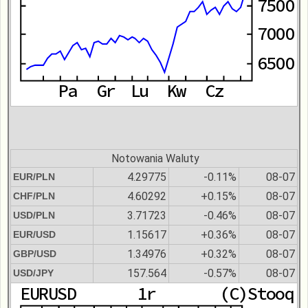
Notowania Waluty
4.29775
-0.11%
08-07
EUR/PLN
4.60292
+0.15%
08-07
CHF/PLN
3.71723
-0.46%
08-07
USD/PLN
1.15617
+0.36%
08-07
EUR/USD
1.34976
+0.32%
08-07
GBP/USD
157.564
-0.57%
08-07
USD/JPY