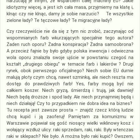
narzucają je innym, ze wsparciem całej machiny EU? Jakie
idiotyzmy więcej, a jest ich cała masa, przyjmiemy na klatę i,
klnąc czy nie klnąc, damy je sobie narzucic? Te wszystkie
zielone łady? Te tęczowe łady? Te migracyjne łady?
Czy rzeczywiście nie da się z tym nic zrobić, zaczynając od
wspomnianych farb wkurzających specjalnie tego autora?
Żaden ruch oporu? Żadna konspiracja? Żadna samoobrona?
A przecież fajnie by było gdyby polska inwencja i odwieczna
wola oporu znalazła swoje ujście w powstaniu czegoś na
kształt „drugiego obiegu” w temacie farb i lakierów ? Drugi
rynek, obok pierwszego oficjalnego? Niech sobie EU durnie
malują płoty czym chcą, nawet szminką, ale niech reszta ma
dostęp do prawdziwych farb! Yes, farby mogą być nie
całkiem koszer. Niech gryzą, śmierdzą i trują, jak dawniej!
Niech będą droższe i spod lady. Ale niech przynajmniej będą i
niech działają! Czy to przypadkiem nie dobra idea na biznes?
Tu recepta jest zawsze prosta – znajdź rzecz którą ludzie
chcą kupić i ją zaoferuj! Pamiętam za komunizmu w
Warszawie pojawiał się gość niosący wielki wiklinowy kosz i
wołający wzdłuż ulicy: raki sprzedam, raki, raki. Były wtenczas
raki w sklepach? Nie było. A można było raki kupić? Owszem,