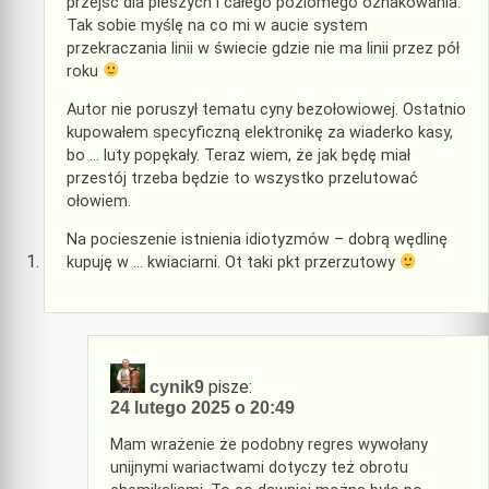
przejśc dla pieszych i całego poziomego oznakowania.
Tak sobie myślę na co mi w aucie system
przekraczania linii w świecie gdzie nie ma linii przez pół
roku
Autor nie poruszył tematu cyny bezołowiowej. Ostatnio
kupowałem specyficzną elektronikę za wiaderko kasy,
bo … luty popękały. Teraz wiem, że jak będę miał
przestój trzeba będzie to wszystko przelutować
ołowiem.
Na pocieszenie istnienia idiotyzmów – dobrą wędlinę
kupuję w … kwiaciarni. Ot taki pkt przerzutowy
pisze:
cynik9
24 lutego 2025 o 20:49
Mam wrażenie że podobny regres wywołany
unijnymi wariactwami dotyczy też obrotu