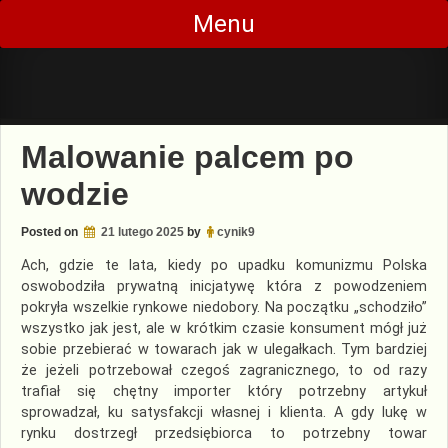
Skip
Menu
to
content
Malowanie palcem po
wodzie
Posted on
21 lutego 2025
by
cynik9
Ach, gdzie te lata, kiedy po upadku komunizmu Polska
oswobodziła prywatną inicjatywę która z powodzeniem
pokryła wszelkie rynkowe niedobory. Na początku „schodziło”
wszystko jak jest, ale w krótkim czasie konsument mógł już
sobie przebierać w towarach jak w ulegałkach. Tym bardziej
że jeżeli potrzebował czegoś zagranicznego, to od razy
trafiał się chętny importer który potrzebny artykuł
sprowadzał, ku satysfakcji własnej i klienta. A gdy lukę w
rynku dostrzegł przedsiębiorca to potrzebny towar