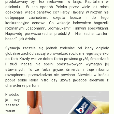
produkowany był też niebawem w kraju. Kapitalizm w
działaniu. W ten sposób Polska przez wiele lat miała
doskonałe, wiecie państwo co? Farby i lakiery! W niczym nie
ustępujące zachodnim, często lepsze i do tego
konkurencyjne cenowo. Co wakacje ładowałem bagażnik
rozmaitymi „caponami”, „domaluxami” i innymi specyfikami.
Naprawdę pierwszorzedne produkty! Nie żadne „water-
based”, jak dzisiaj.
Sytuacja zaczęła się jednak zmieniać od kiedy ocipiały
globalnie zachód zaczął wprowadzać rozliczne
regulacje
eko
do farb. Każdy wie że dobra farba powinna gryźć, śmierdzieć
i truć! Inaczej nie spełni podstawowych wymagań jej
stawianych. To że farba gryzie, śmierdzi i truje nikomu
rozsądnemu przeszkadzać nie powinno. Niewielu w końcu
popija sobie lakier nitro czy używa jakiegoś aldehydu z
charakterze perfum.
Produkc
ja czy
zastoso
wanie