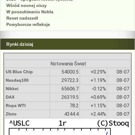
Wśród nocnej ciszy
W poszukiwaniu Nobla
Reset nadszedł
Powyborcze refleksje
Rynki dzisiaj
Notowania Świat
54000.5
+0.29%
08-07
US Blue Chip
29722.3
+1.19%
08-07
Nasdaq100
65606.7
-0.12%
08-07
Nikkei
26319.5
+0.69%
08-07
DAX
78.2
+1.15%
08-07
Ropa WTI
4344.4
+2.44%
08-07
Złoto