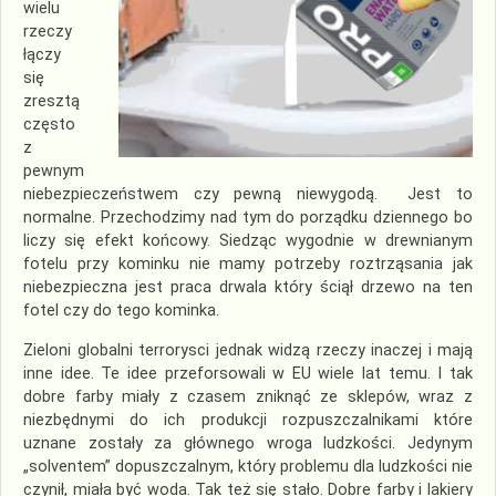
wielu
rzeczy
łączy
się
zresztą
często
z
pewnym
niebezpieczeństwem czy pewną niewygodą. Jest to
normalne. Przechodzimy nad tym do porządku dziennego bo
liczy się efekt końcowy. Siedząc wygodnie w drewnianym
fotelu przy kominku nie mamy potrzeby roztrząsania jak
niebezpieczna jest praca drwala który ściął drzewo na ten
fotel czy do tego kominka.
Zieloni globalni terrorysci jednak widzą rzeczy inaczej i mają
inne idee. Te idee przeforsowali w EU wiele lat temu. I tak
dobre farby miały z czasem zniknąć ze sklepów, wraz z
niezbędnymi do ich produkcji rozpuszczalnikami które
uznane zostały za głównego wroga ludzkości. Jedynym
„solventem” dopuszczalnym, który problemu dla ludzkości nie
czynił, miała być woda. Tak też się stało. Dobre farby i lakiery