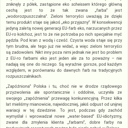
zniknęły z półek, zastąpione eko
scheissem
którego główną
cechą jest to że tak zwana „farba” jest
„wodorozpuszczalna”. Zieloni terroryści uważają że dzięki
temu produkt staje się jakoś „eko przyjazny”. W konsekwencji
jedyną zaletą nowej generacji EU-farb eko, narzucanych przez
EU-ro kołchoz, jest to że nie potrzeba po nich specjalnie myć
pędzla. Pod kran z wodą i cześć. Czysta woda staje się przy
tym brudna, ale tego już nie widać, a więc zieloni terroryści
są zadowoleni. Nikt inny poza nimi jednak nie jest bo problem
z EU-ro farbami eko jest jeden ale za to poważny – nie
nadają się one do niczego. Są wyraźnie gorsze, pod każdym
względem, w porównaniu do dawnych farb na tradycyjnych
rozpuszczalnikach.
„Zapóźniona” Polska i tu, choć nie w drodze rządowego
przyzwolenia ale spontanicznie i oddolnie, uczyniła ze
swojego „zapóźnienia” przewagę konkurencyjną. Przez kilka
lat mieliśmy mianowicie, najwidoczniej, jakiś odpust od unijnej
wariacji w tej dziedzinie. To jest, podczas gdy zachód
wymyślał i wprowadzał nowe „water-based” EU-idiotyzmy,
zwane dla zmylenia klienta „farbami”, dobre farby na