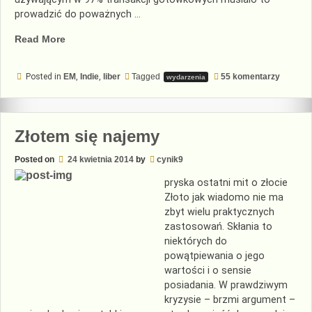
prowadzić do poważnych …
„Wojna
Read More
z
gotówką”
do
Posted in
EM
,
Indie
,
liber
Tagged
55 komentarzy
wydarzenia
Wojna
z
gotówk
Złotem się najemy
Posted on
24 kwietnia 2014
by
cynik9
pryska ostatni mit o złocie
Złoto jak wiadomo nie ma
zbyt wielu praktycznych
zastosowań. Skłania to
niektórych do
powątpiewania o jego
wartości i o sensie
posiadania. W prawdziwym
kryzysie – brzmi argument –