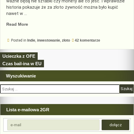
ważne będą nie sztabki czy monety ale co jeść. I wprawdzie
historia pokazuje że za złoto żywność można było kupić
nawet w …
„Złotem
Read More
się
najemy”
do
Posted in
Indie
,
inwestowanie
,
złoto
42 komentarze
Złotem
się
najemy
Nawigacja
Ucieczka z OFE
wpisu
Czas bail-ina w EU
Wyszukiwanie
Szukaj:
Lista e-mailowa 2GR