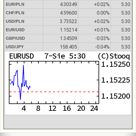
4.30349
+0.02%
5:30
EUR/PLN
4.59600
0.00%
5:30
CHF/PLN
3.73522
+0.02%
5:30
USD/PLN
1.15214
+0.01%
5:30
EUR/USD
1.34509
-0.03%
5:30
GBP/USD
158.405
-0.04%
5:30
USD/JPY