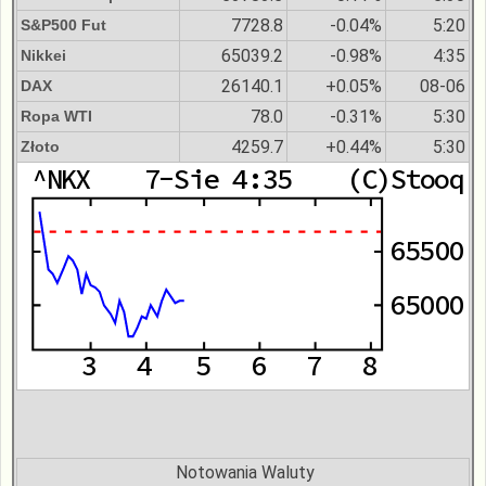
7728.8
-0.04%
5:20
S&P500 Fut
65039.2
-0.98%
4:35
Nikkei
26140.1
+0.05%
08-06
DAX
78.0
-0.31%
5:30
Ropa WTI
4259.7
+0.44%
5:30
Złoto
Notowania Waluty