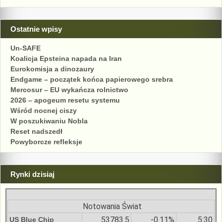
Ostatnie wpisy
Un-SAFE
Koalicja Epsteina napada na Iran
Eurokomisja a dinozaury
Endgame – początek końca papierowego srebra
Mercosur – EU wykańcza rolnictwo
2026 – apogeum resetu systemu
Wśród nocnej ciszy
W poszukiwaniu Nobla
Reset nadszedł
Powyborcze refleksje
Rynki dzisiaj
Notowania Świat
53783.5
-0.11%
5:30
US Blue Chip