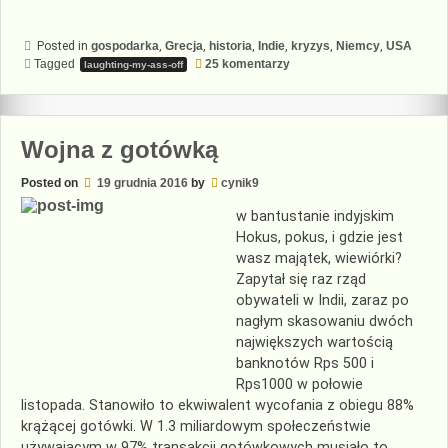
Posted in
gospodarka
,
Grecja
,
historia
,
Indie
,
kryzys
,
Niemcy
,
USA
do
Tagged
25 komentarzy
laughting-my-ass-off
Syndrom
sztokholmski
Wojna z gotówką
Posted on
19 grudnia 2016
by
cynik9
w bantustanie indyjskim
Hokus, pokus, i gdzie jest
wasz majątek, wiewiórki?
Zapytał się raz rząd
obywateli w Indii, zaraz po
nagłym skasowaniu dwóch
największych wartością
banknotów Rps 500 i
Rps1000 w połowie
listopada. Stanowiło to ekwiwalent wycofania z obiegu 88%
krążącej gotówki. W 1.3 miliardowym społeczeństwie
używającym w 97% transakcji gotówkowych musiało to