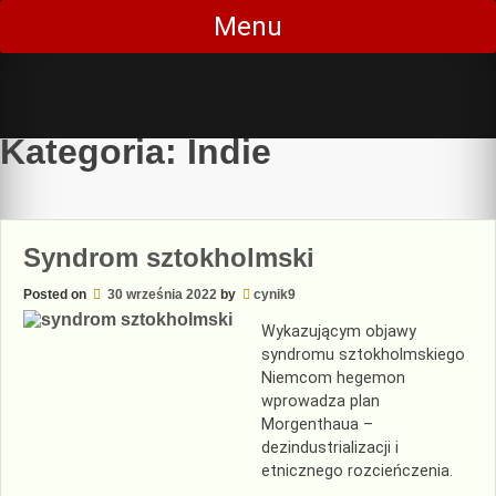
Skip
Menu
to
content
Kategoria:
Indie
Syndrom sztokholmski
Posted on
30 września 2022
by
cynik9
Wykazującym objawy
syndromu sztokholmskiego
Niemcom hegemon
wprowadza plan
Morgenthaua –
dezindustrializacji i
etnicznego rozcieńczenia.