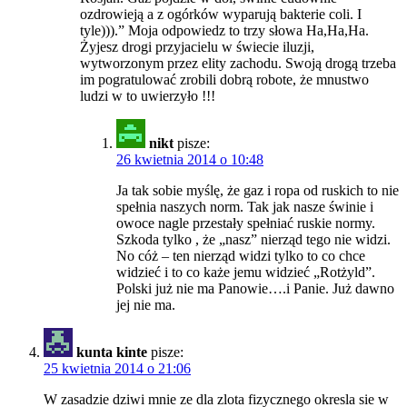
ozdrowieją a z ogórków wyparują bakterie coli. I
tyle))).” Moja odpowiedz to trzy słowa Ha,Ha,Ha.
Żyjesz drogi przyjacielu w świecie iluzji,
wytworzonym przez elity zachodu. Swoją drogą trzeba
im pogratulować zrobili dobrą robote, że mnustwo
ludzi w to uwierzyło !!!
nikt
pisze:
26 kwietnia 2014 o 10:48
Ja tak sobie myślę, że gaz i ropa od ruskich to nie
spełnia naszych norm. Tak jak nasze świnie i
owoce nagle przestały spełniać ruskie normy.
Szkoda tylko , że „nasz” nierząd tego nie widzi.
No cóż – ten nierząd widzi tylko to co chce
widzieć i to co każe jemu widzieć „Rotżyld”.
Polski już nie ma Panowie….i Panie. Już dawno
jej nie ma.
kunta kinte
pisze:
25 kwietnia 2014 o 21:06
W zasadzie dziwi mnie ze dla zlota fizycznego okresla sie w