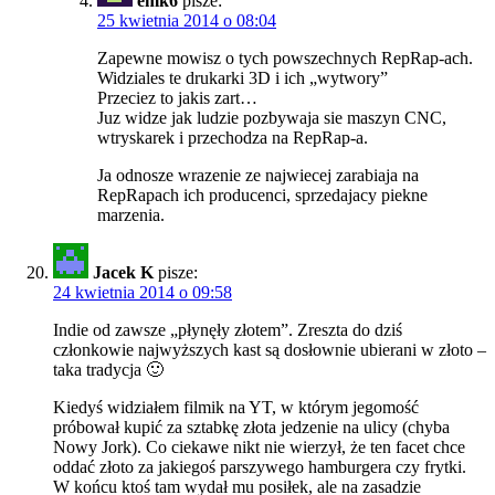
emk6
pisze:
25 kwietnia 2014 o 08:04
Zapewne mowisz o tych powszechnych RepRap-ach.
Widziales te drukarki 3D i ich „wytwory”
Przeciez to jakis zart…
Juz widze jak ludzie pozbywaja sie maszyn CNC,
wtryskarek i przechodza na RepRap-a.
Ja odnosze wrazenie ze najwiecej zarabiaja na
RepRapach ich producenci, sprzedajacy piekne
marzenia.
Jacek K
pisze:
24 kwietnia 2014 o 09:58
Indie od zawsze „płynęły złotem”. Zreszta do dziś
członkowie najwyższych kast są dosłownie ubierani w złoto –
taka tradycja 🙂
Kiedyś widziałem filmik na YT, w którym jegomość
próbował kupić za sztabkę złota jedzenie na ulicy (chyba
Nowy Jork). Co ciekawe nikt nie wierzył, że ten facet chce
oddać złoto za jakiegoś parszywego hamburgera czy frytki.
W końcu ktoś tam wydał mu posiłek, ale na zasadzie