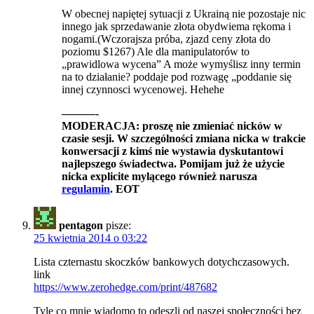
W obecnej napiętej sytuacji z Ukrainą nie pozostaje nic
innego jak sprzedawanie złota obydwiema rękoma i
nogami.(Wczorajsza próba, zjazd ceny złota do
poziomu $1267) Ale dla manipulatorów to
„prawidlowa wycena” A może wymyślisz inny termin
na to działanie? poddaje pod rozwagę „poddanie się
innej czynnosci wycenowej. Hehehe
———-
MODERACJA: proszę nie zmieniać nicków w
czasie sesji. W szczególności zmiana nicka w trakcie
konwersacji z kimś nie wystawia dyskutantowi
najlepszego świadectwa. Pomijam już że użycie
nicka explicite mylącego również narusza
regulamin
. EOT
pentagon
pisze:
25 kwietnia 2014 o 03:22
Lista czternastu skoczków bankowych dotychczasowych.
link
https://www.zerohedge.com/print/487682
Tyle co mnie wiadomo to odeszli od naszej społeczności bez