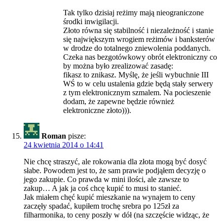
Tak tylko dzisiaj reżimy mają nieograniczone
środki inwigilacji.
Złoto równa się stabilność i niezależność i stanie
się największym wrogiem reżimów i banksterów
w drodze do totalnego zniewolenia poddanych.
Czeka nas bezgotówkowy obrót elektroniczny co
by można było zrealizować zasadę:
fikasz to znikasz. Myślę, że jeśli wybuchnie III
WŚ to w celu ustalenia gdzie będą stały serwery
z tym elektronicznym szmalem. Na pocieszenie
dodam, że zapewne będzie również
elektroniczne złoto))).
Roman
pisze:
24 kwietnia 2014 o 14:41
Nie chcę straszyć, ale rokowania dla złota mogą być dosyć
słabe. Powodem jest to, że sam prawie podjąłem decyzję o
jego zakupie. Co prawda w mini ilości, ale zawsze to
zakup… A jak ja coś chcę kupić to musi to stanieć.
Jak miałem chęć kupić mieszkanie na wynajem to ceny
zaczęły spadać, kupiłem trochę srebra po 125zł za
filharmonika, to ceny poszły w dół (na szczęście widząc, że