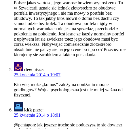
Polsce jakas wartosc, jego wartosc bowiem wynosi zero. Tu
w Szwajcarii uznaje sie jednak zloto/srebro za obudowe
portfela inwestycyjnego i nie ma mowy o portfelu bez
obudowy. To tak jakby ktos mowil o domu bez dachu czy
samochodzie bez kolek. Ta obudowa portfela nigdy w
normalnych warunkach nie jest na sprzedaz, przechodzi z
pokolenia na pokolenie. Jest jasne ze kazdy normalny portfel
z uplywem lat sie zwieksza totez jego obudowa musi byc
coraz wieksza. Nabywajac comiesiecznie zloto/srebro
absolutnie nie patrzy sie na jego cene bo i po co? Przeciez nie
kierujemy sie zarobkiem a faktem posiadania.
dew
pisze:
25 kwietnia 2014 o 19:07
Kto wie, może „komuś” zależy na obniżaniu morale
goldbugów? Wojna psychologiczna jest nie mniej ważna od
fizycznej.
kkk
pisze:
25 kwietnia 2014 o 18:01
@pentagon: jak jeszcze troche sie poduczysz to sie dowiesz