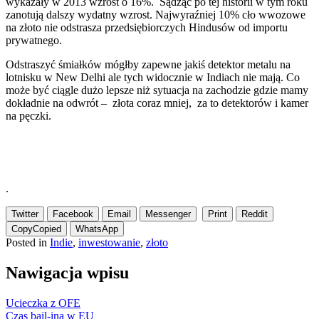
wykazały w 2013 wzrost o 16%. Sądząc po tej historii w tym roku
zanotują dalszy wydatny wzrost. Najwyraźniej 10% cło wwozowe
na złoto nie odstrasza przedsiębiorczych Hindusów od importu
prywatnego.
Odstraszyć śmiałków mógłby zapewne jakiś detektor metalu na
lotnisku w New Delhi ale tych widocznie w Indiach nie mają. Co
może być ciągle dużo lepsze niż sytuacja na zachodzie gdzie mamy
dokładnie na odwrót – złota coraz mniej, za to detektorów i kamer
na pęczki.
.
Twitter
Facebook
Email
Messenger
Print
Reddit
Copy
Copied
WhatsApp
Posted in
Indie
,
inwestowanie
,
złoto
Nawigacja wpisu
Ucieczka z OFE
Czas bail-ina w EU