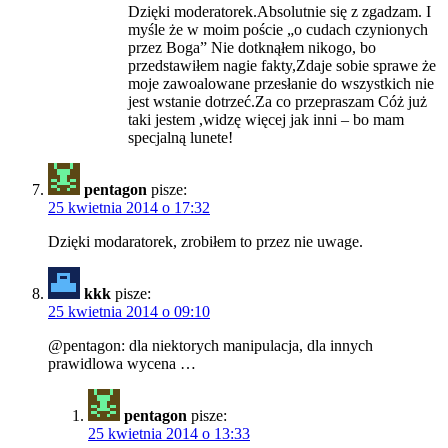
Dzięki moderatorek.Absolutnie się z zgadzam. I
myśle że w moim poście „o cudach czynionych
przez Boga” Nie dotknąłem nikogo, bo
przedstawiłem nagie fakty,Zdaje sobie sprawe że
moje zawoalowane przesłanie do wszystkich nie
jest wstanie dotrzeć.Za co przepraszam Cóż już
taki jestem ,widzę więcej jak inni – bo mam
specjalną lunete!
pentagon
pisze:
25 kwietnia 2014 o 17:32
Dzięki modaratorek, zrobiłem to przez nie uwage.
kkk
pisze:
25 kwietnia 2014 o 09:10
@pentagon: dla niektorych manipulacja, dla innych
prawidlowa wycena …
pentagon
pisze:
25 kwietnia 2014 o 13:33