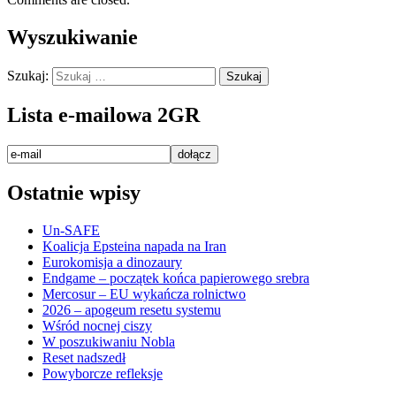
Wyszukiwanie
Szukaj:
Lista e-mailowa 2GR
Ostatnie wpisy
Un-SAFE
Koalicja Epsteina napada na Iran
Eurokomisja a dinozaury
Endgame – początek końca papierowego srebra
Mercosur – EU wykańcza rolnictwo
2026 – apogeum resetu systemu
Wśród nocnej ciszy
W poszukiwaniu Nobla
Reset nadszedł
Powyborcze refleksje