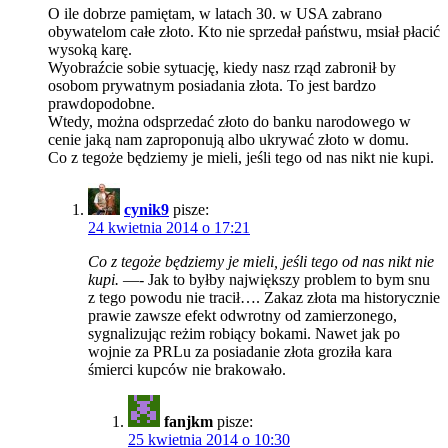
O ile dobrze pamiętam, w latach 30. w USA zabrano
obywatelom całe złoto. Kto nie sprzedał państwu, msiał płacić
wysoką karę.
Wyobraźcie sobie sytuację, kiedy nasz rząd zabronił by
osobom prywatnym posiadania złota. To jest bardzo
prawdopodobne.
Wtedy, można odsprzedać złoto do banku narodowego w
cenie jaką nam zaproponują albo ukrywać złoto w domu.
Co z tegoże będziemy je mieli, jeśli tego od nas nikt nie kupi.
cynik9
pisze:
24 kwietnia 2014 o 17:21
Co z tegoże będziemy je mieli, jeśli tego od nas nikt nie
kupi.
—- Jak to byłby największy problem to bym snu
z tego powodu nie tracił…. Zakaz złota ma historycznie
prawie zawsze efekt odwrotny od zamierzonego,
sygnalizując reżim robiący bokami. Nawet jak po
wojnie za PRLu za posiadanie złota groziła kara
śmierci kupców nie brakowało.
fanjkm
pisze:
25 kwietnia 2014 o 10:30