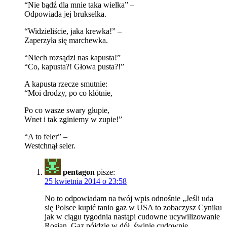
“Nie bądź dla mnie taka wielka” –
Odpowiada jej brukselka.
“Widzieliście, jaka krewka!” –
Zaperzyła się marchewka.
“Niech rozsądzi nas kapusta!”
“Co, kapusta?! Głowa pusta?!”
A kapusta rzecze smutnie:
“Moi drodzy, po co kłótnie,
Po co wasze swary głupie,
Wnet i tak zginiemy w zupie!”
“A to feler” –
Westchnął seler.
pentagon
pisze:
25 kwietnia 2014 o 23:58
No to odpowiadam na twój wpis odnośnie „Jeśli uda
się Polsce kupić tanio gaz w USA to zobaczysz Cyniku
jak w ciągu tygodnia nastąpi cudowne ucywilizowanie
Rosjan. Gaz pójdzie w dół, świnie cudownie