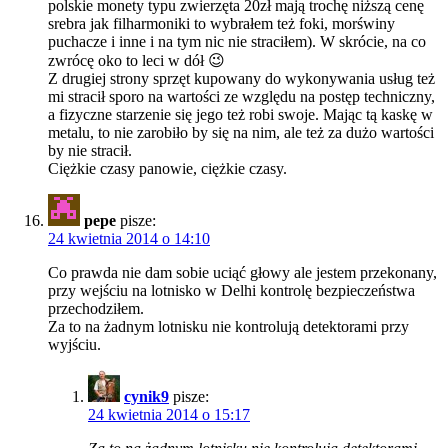
polskie monety typu zwierzęta 20zł mają trochę niższą cenę
srebra jak filharmoniki to wybrałem też foki, morświny
puchacze i inne i na tym nic nie straciłem). W skrócie, na co
zwrócę oko to leci w dół 😉
Z drugiej strony sprzęt kupowany do wykonywania usług też
mi stracił sporo na wartości ze względu na postęp techniczny,
a fizyczne starzenie się jego też robi swoje. Mając tą kaskę w
metalu, to nie zarobiło by się na nim, ale też za dużo wartości
by nie stracił.
Ciężkie czasy panowie, ciężkie czasy.
pepe
pisze:
24 kwietnia 2014 o 14:10
Co prawda nie dam sobie uciąć głowy ale jestem przekonany,
przy wejściu na lotnisko w Delhi kontrolę bezpieczeństwa
przechodziłem.
Za to na żadnym lotnisku nie kontrolują detektorami przy
wyjściu.
cynik9
pisze:
24 kwietnia 2014 o 15:17