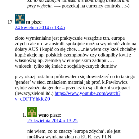
Za to na żadnym lotnisku nie kontrolują detektorami
przy wyjściu.
—- poczekaj na currency controls…;-)
m
pisze:
24 kwietnia 2014 o 13:45
złoto wymienialne jest praktycznie wszędzie tzn. europa
zdycha ale np. w australii spokojnie można wymienić złoto na
dolary AUS i kupić co się chce…..nie wiem czy ktoś chciałby
kupić akcje np. polskich czempionów czy odkupiłby kwit z
własnością np. ziemską w europejskim zadupiu….
wniosek: tylko się śmiać z socjalistycznych durniów
przy okazji ostatnio próbowałem się dowiedzieć co to takiego
'gender’ w sieci znalazłem materiał jak prof. k.Pawłowicz
cytuje założenia gender – przecież to są kliniczni socjopaci
(lewacy,zieloni itd.)
https://www.youtube.com/watch?
v=cDFTYhkfcZ0
wmo
pisze:
25 kwietnia 2014 o 13:25
nie wiem, co to znaczy 'europa zdycha’, ale jest
możliwa wymiana złota na EUR, czy PLN.