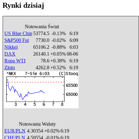
Rynki dzisiaj
Notowania Świat
US Blue Chip
53774.5
-0.13%
6:19
S&P500 Fut
7730.0
-0.02%
6:09
Nikkei
65106.2
-0.88%
6:03
DAX
26140.1
+0.05%
08-06
Ropa WTI
78.6
+0.38%
6:19
Złoto
4262.8
+0.52%
6:19
Notowania Waluty
EUR/PLN
4.30354
+0.02%
6:19
CHF/PLN
4.59554
-0.01%
6:19