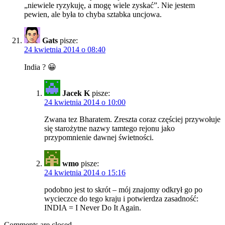
„niewiele ryzykuję, a mogę wiele zyskać”. Nie jestem
pewien, ale była to chyba sztabka uncjowa.
Gats
pisze:
24 kwietnia 2014 o 08:40
India ? 😀
Jacek K
pisze:
24 kwietnia 2014 o 10:00
Zwana tez Bharatem. Zreszta coraz częściej przywołuje
się starożytne nazwy tamtego rejonu jako
przypomnienie dawnej świetności.
wmo
pisze:
24 kwietnia 2014 o 15:16
podobno jest to skrót – mój znajomy odkrył go po
wycieczce do tego kraju i potwierdza zasadność:
INDIA = I Never Do It Again.
Comments are closed.