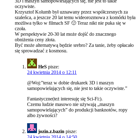
3D i maszyn samopowielających się, nie jest to takie
oczywiste.
Krzysztof Kolumb był uznawany przez współczesnych za
szaleńca, a jeszcze 20 lat temu wideorozmowa z komórki była
możliwa tylko w filmach SF 🙂 Teraz nikt nie puka się w
czoła.
W perspektywie 20-30 lat może dojść do znacznego
obniżenia ceny złota.
Być może alternatywą będzie srebro? Za tanie, żeby opłacało
się sprowadzać z kosmosu.
HeS
pisze:
24 kwietnia 2014 o 12:11
@Woj:”teraz w dobie drukarek 3D i maszyn
samopowielających się, nie jest to takie oczywiste.”
Fantastyczne(też interesuję się Sci-Fi:).
Czemu ludzie masowo nie używają „maszyn
samopowielających” do produkcji banknotów, ropy
albo żywności?
jozin.z.bazin
pisze:
24 kwietnia 2014 o 14:50