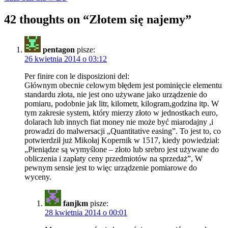
42 thoughts on “
Złotem się najemy
”
pentagon
pisze:
26 kwietnia 2014 o 03:12
Per finire con le disposizioni del:
Głównym obecnie celowym błędem jest pominięcie elementu
standardu złota, nie jest ono używane jako urządzenie do
pomiaru, podobnie jak litr, kilometr, kilogram,godzina itp. W
tym zakresie system, który mierzy złoto w jednostkach euro,
dolarach lub innych fiat money nie może być miarodajny ,i
prowadzi do malwersacji „Quantitative easing”. To jest to, co
potwierdził już Mikołaj Kopernik w 1517, kiedy powiedział:
„Pieniądze są wymyślone – złoto lub srebro jest używane do
obliczenia i zapłaty ceny przedmiotów na sprzedaż”, W
pewnym sensie jest to więc urządzenie pomiarowe do
wyceny.
fanjkm
pisze:
28 kwietnia 2014 o 00:01