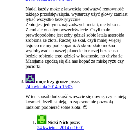
Nadal każdy może z łatwością podważyć rentowność
takiego przedsięwzięcia, wystarczy użyć głowy zamiast
łykać wszystko bezkrytycznie.
Złoto jest jednym z najrzadszych metali, nie tylko na
Ziemi ale w całym wszechświecie. Czyli mało
prawdopodobne jest żeby gdzieś sobie latała asteroida
zrobiona ze złota. Raczej ze skał, czyli mniej-więcej
tego co mamy pod stopami. A skoro złoto można
wydobywać na naszej planecie to raczej bez sensu
będzie robienie tego gdzieś w kosmosie, no chyba że
Marsjanie zgodzą się dla nas kopać za miskę ryżu czy
paciorki.
moje trzy grosze
pisze:
24 kwietnia 2014 o 15:03
W ten sposób ludzkość wreszcie się dowie, czy istnieją
kosmici. Jeżeli istnieją, to zapewne nie pozwolą
ludziom podbierać sobie złota! 😉
Nicki Nick
pisze:
24 kwietnia 2014 o 16:01