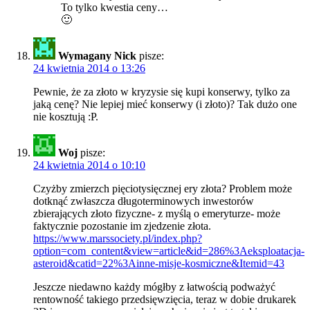
To tylko kwestia ceny…
🙂
Wymagany Nick
pisze:
24 kwietnia 2014 o 13:26
Pewnie, że za złoto w kryzysie się kupi konserwy, tylko za
jaką cenę? Nie lepiej mieć konserwy (i złoto)? Tak dużo one
nie kosztują :P.
Woj
pisze:
24 kwietnia 2014 o 10:10
Czyżby zmierzch pięciotysięcznej ery złota? Problem może
dotknąć zwłaszcza długoterminowych inwestorów
zbierających złoto fizyczne- z myślą o emeryturze- może
faktycznie pozostanie im zjedzenie złota.
https://www.marssociety.pl/index.php?
option=com_content&view=article&id=286%3Aeksploatacja-
asteroid&catid=22%3Ainne-misje-kosmiczne&Itemid=43
Jeszcze niedawno każdy mógłby z łatwością podważyć
rentowność takiego przedsięwzięcia, teraz w dobie drukarek