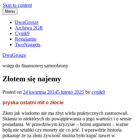
Skip to content
Menu
DwaGrosze
Archiwa 2GR
Cynik9
Regulamin
TwoNuggets
DwaGrosze
wstęp do finansowej samoobrony
Złotem się najemy
Posted on
24 kwietnia 2014
5 lutego 2025
by
cynik9
pryska ostatni mit o złocie
Złoto jak wiadomo nie ma zbyt wielu praktycznych zastosowań.
Skłania to niektórych do powątpiewania o jego wartości i o sensie
posiadania. W prawdziwym kryzysie – brzmi argument – ważne
będą nie sztabki czy monety ale co jeść. I wprawdzie historia
pokazuje że za złoto żywność można było kupić nawet w