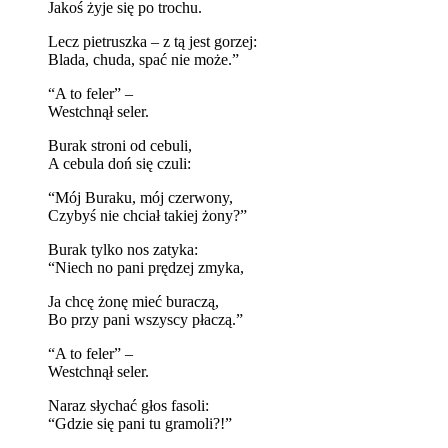
Jakoś żyje się po trochu.
Lecz pietruszka – z tą jest gorzej:
Blada, chuda, spać nie może.”
“A to feler” –
Westchnął seler.
Burak stroni od cebuli,
A cebula doń się czuli:
“Mój Buraku, mój czerwony,
Czybyś nie chciał takiej żony?”
Burak tylko nos zatyka:
“Niech no pani prędzej zmyka,
Ja chcę żonę mieć buraczą,
Bo przy pani wszyscy płaczą.”
“A to feler” –
Westchnął seler.
Naraz słychać głos fasoli:
“Gdzie się pani tu gramoli?!”