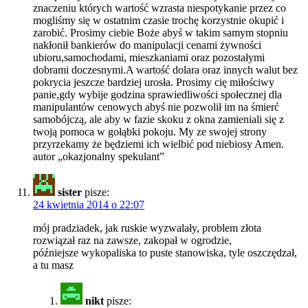
znaczeniu których wartość wzrasta niespotykanie przez co
mogliśmy się w ostatnim czasie trochę korzystnie okupić i
zarobić. Prosimy ciebie Boże abyś w takim samym stopniu
nakłonił bankierów do manipulacji cenami żywności
ubioru,samochodami, mieszkaniami oraz pozostałymi
dobrami doczesnymi.A wartość dolara oraz innych walut bez
pokrycia jeszcze bardziej urosła. Prosimy cię miłościwy
panie,gdy wybije godzina sprawiedliwości społecznej dla
manipulantów cenowych abyś nie pozwolił im na śmierć
samobójczą, ale aby w fazie skoku z okna zamieniali się z
twoją pomoca w gołąbki pokoju. My ze swojej strony
przyrzekamy że będziemi ich wielbić pod niebiosy Amen.
autor „okazjonalny spekulant”
sister
pisze:
24 kwietnia 2014 o 22:07
mój pradziadek, jak ruskie wyzwalały, problem złota
rozwiązał raz na zawsze, zakopał w ogrodzie,
późniejsze wykopaliska to puste stanowiska, tyle oszczędzał,
a tu masz
nikt
pisze: