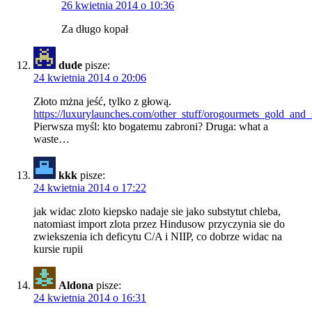
26 kwietnia 2014 o 10:36
Za długo kopał
dude
pisze:
24 kwietnia 2014 o 20:06
Złoto mżna jeść, tylko z głową.
https://luxurylaunches.com/other_stuff/orogourmets_gold_and
Pierwsza myśl: kto bogatemu zabroni? Druga: what a
waste…
kkk
pisze:
24 kwietnia 2014 o 17:22
jak widac zloto kiepsko nadaje sie jako substytut chleba,
natomiast import zlota przez Hindusow przyczynia sie do
zwiekszenia ich deficytu C/A i NIIP, co dobrze widac na
kursie rupii
Aldona
pisze:
24 kwietnia 2014 o 16:31