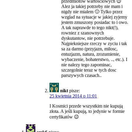
przedmiotów wartościowych 😉
Alez ja takiej potrzeby nie mam i
nigdy nie mialem 🙂 Tylko przez
wzglad na sytuacje w jakiej zyjemy
jestem zmuszony posiadac to i owo.
A tak naprawde to tego nikt(!),
rowniez z szanownych
dyskutantow, nie potrzebuje.
Najpiekniejsze rzeczy w zyciu i tak
sa za darmo (przyjazn, milosc,
entuzjazm, natura, zrozumienie,
wybaczenie, bohaterstwo, .., etc.). I
nie nalezy tego zapominac,
szczegolnie teraz w tych dosc
parszywych czasach..
nikt
pisze:
25 kwietnia 2014 o 11:01
I Kosmici przede wszystkim nie kupują
złota. A jeśli kupują, to jedynie w formie
certyfikatów 😉