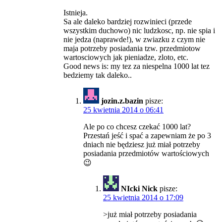
Istnieja.
Sa ale daleko bardziej rozwinieci (przede
wszystkim duchowo) nic ludzkosc, np. nie spia i
nie jedza (naprawde!), w zwiazku z czym nie
maja potrzeby posiadania tzw. przedmiotow
wartosciowych jak pieniadze, zloto, etc.
Good news is: my tez za niespelna 1000 lat tez
bedziemy tak daleko..
jozin.z.bazin
pisze:
25 kwietnia 2014 o 06:41
Ale po co chcesz czekać 1000 lat?
Przestań jeść i spać a zapewniam że po 3
dniach nie będziesz już miał potrzeby
posiadania przedmiotów wartościowych
😉
NIcki Nick
pisze:
25 kwietnia 2014 o 17:09
>już miał potrzeby posiadania