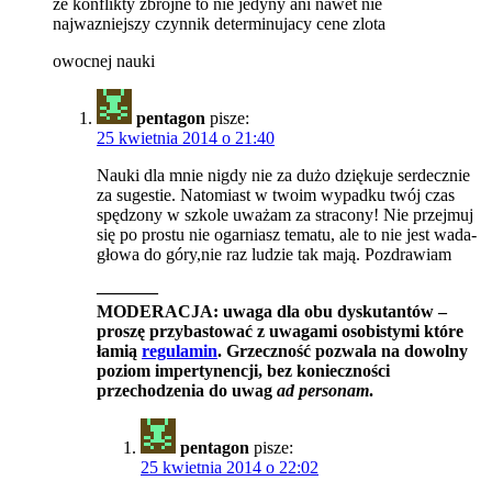
ze konflikty zbrojne to nie jedyny ani nawet nie
najwazniejszy czynnik determinujacy cene zlota
owocnej nauki
pentagon
pisze:
25 kwietnia 2014 o 21:40
Nauki dla mnie nigdy nie za dużo dziękuje serdecznie
za sugestie. Natomiast w twoim wypadku twój czas
spędzony w szkole uważam za stracony! Nie przejmuj
się po prostu nie ogarniasz tematu, ale to nie jest wada-
głowa do góry,nie raz ludzie tak mają. Pozdrawiam
———–
MODERACJA: uwaga dla obu dyskutantów –
proszę przybastować z uwagami osobistymi które
łamią
regulamin
. Grzeczność pozwala na dowolny
poziom impertynencji, bez konieczności
przechodzenia do uwag
ad personam
.
pentagon
pisze:
25 kwietnia 2014 o 22:02