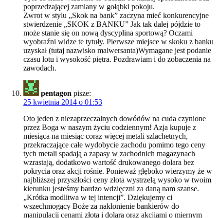
poprzedzającej zamiany w gołąbki pokoju.
Zwrot w stylu „Skok na bank” zaczyna mieć konkurencyjne
stwierdzenie „SKOK z BANKU” Jak tak dalej pójdzie to
może stanie się on nową dyscyplina sportową? Oczami
wyobraźni widze te tytuły. Pierwsze miejsce w skoku z banku
uzyskał (tutaj nazwisko malwersanta)Wymagane jest podanie
czasu lotu i wysokość piętra. Pozdrawiam i do zobaczenia na
zawodach.
pentagon
pisze:
25 kwietnia 2014 o 01:53
Oto jeden z niezaprzeczalnych dowódów na cuda czynione
przez Boga w naszym życiu codziennym! Azja kupuje z
miesiąca na miesiąc coraz więcej metali szlachetnych,
przekraczające całe wydobycie zachodu pomimo tego ceny
tych metali spadają a zapasy w zachodnich magazynach
wzrastają, dodatkowo wartość drukowanego dolara bez
pokrycia oraz akcji rośnie. Ponieważ głęboko wierzymy że w
najbliższej przyszłości ceny złota wystrzelą wysoko w twoim
kierunku jesteśmy bardzo wdzięczni za daną nam szanse.
„Krótka modlitwa w tej intencji”. Dziękujemy ci
wszechmogący Boże za nakłonienie bankierów do
manipulacji cenami złota i dolara oraz akcjiami o miernym