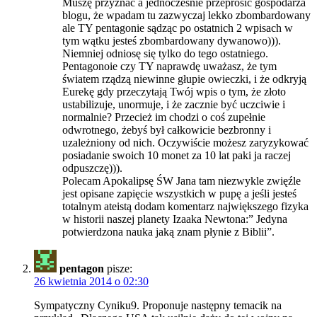
Muszę przyznać a jednocześnie przeprosić gospodarza
blogu, że wpadam tu zazwyczaj lekko zbombardowany
ale TY pentagonie sądząc po ostatnich 2 wpisach w
tym wątku jesteś zbombardowany dywanowo))).
Niemniej odniosę się tylko do tego ostatniego.
Pentagonoie czy TY naprawdę uważasz, że tym
światem rządzą niewinne głupie owieczki, i że odkryją
Eurekę gdy przeczytają Twój wpis o tym, że złoto
ustabilizuje, unormuje, i że zacznie być uczciwie i
normalnie? Przecież im chodzi o coś zupełnie
odwrotnego, żebyś był całkowicie bezbronny i
uzależniony od nich. Oczywiście możesz zaryzykować
posiadanie swoich 10 monet za 10 lat paki ja raczej
odpuszczę))).
Polecam Apokalipsę ŚW Jana tam niezwykle zwięźle
jest opisane zapięcie wszystkich w pupę a jeśli jesteś
totalnym ateistą dodam komentarz największego fizyka
w historii naszej planety Izaaka Newtona:” Jedyna
potwierdzona nauka jaką znam płynie z Biblii”.
pentagon
pisze:
26 kwietnia 2014 o 02:30
Sympatyczny Cyniku9. Proponuje następny temacik na