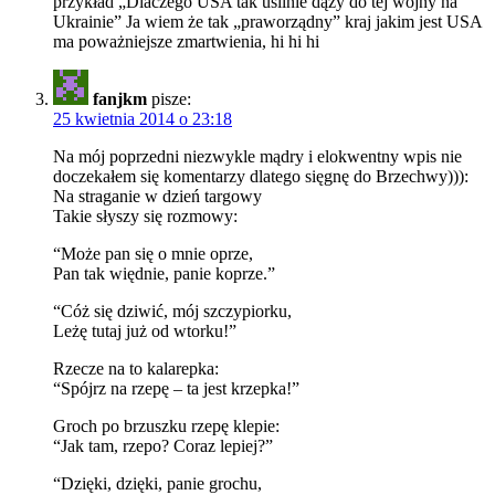
przykład „Dlaczego USA tak usilnie dąży do tej wojny na
Ukrainie” Ja wiem że tak „praworządny” kraj jakim jest USA
ma poważniejsze zmartwienia, hi hi hi
fanjkm
pisze:
25 kwietnia 2014 o 23:18
Na mój poprzedni niezwykle mądry i elokwentny wpis nie
doczekałem się komentarzy dlatego sięgnę do Brzechwy))):
Na straganie w dzień targowy
Takie słyszy się rozmowy:
“Może pan się o mnie oprze,
Pan tak więdnie, panie koprze.”
“Cóż się dziwić, mój szczypiorku,
Leżę tutaj już od wtorku!”
Rzecze na to kalarepka:
“Spójrz na rzepę – ta jest krzepka!”
Groch po brzuszku rzepę klepie:
“Jak tam, rzepo? Coraz lepiej?”
“Dzięki, dzięki, panie grochu,