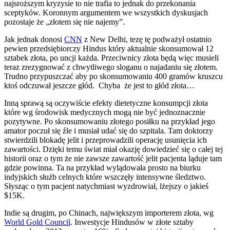
najsroższym kryzysie to nie trafia to jednak do przekonania
sceptyków. Koronnym argumentem we wszystkich dyskusjach
pozostaje że „złotem się nie najemy”.
Jak jednak donosi
CNN
z New Delhi, tezę tę podważył ostatnio
pewien przedsiębiorczy Hindus który aktualnie skonsumował 12
sztabek złota, po uncji każda. Przeciwnicy złota będą więc musieli
teraz zrezygnować z chwytliwego sloganu o najadaniu się złotem.
Trudno przypuszczać aby po skonsumowaniu 400 gramów kruszcu
ktoś odczuwał jeszcze głód. Chyba że jest to głód złota…
Inną sprawą są oczywiście efekty dietetyczne konsumpcji złota
które wg środowisk medycznych mogą nie być jednoznacznie
pozytywne. Po skonsumowaniu złotego posiłku na przykład jego
amator poczuł się źle i musiał udać się do szpitala. Tam doktorzy
stwierdzili blokadę jelit i przeprowadzili operację usunięcia ich
zawartości. Dzięki temu świat miał okazję dowiedzieć się o całej tej
historii oraz o tym że nie zawsze zawartość jelit pacjenta ląduje tam
gdzie powinna. Ta na przykład wylądowała prosto na biurku
indyjskich służb celnych które wszczęły intensywne śledztwo.
Słysząc o tym pacjent natychmiast wyzdrowiał, lżejszy o jakieś
$15K.
Indie są drugim, po Chinach, największym importerem złota, wg
World Gold Council
. Inwestycje Hindusów w złote sztaby