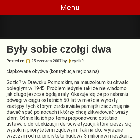
Skip
Menu
to
content
Były sobie czołgi dwa
Posted on
25 czerwca 2007
by
cynik9
ciapkowane obydwa (kontrybucja regionalna)
Gdzie? w Drawsku Pomorskim, na mauzoleum ku chwale
poległym w 1945. Problem jedynie taki że nie wiadomo
jak długo jeszcze będą stały. Okazuje się że po nabraniu
odwagi w ciągu ostatnich 50 lat w mieście wyrosły
zastępy tych którym zardzewiałe pamiątki zaczynają nie
dawać spać po nocach i którzy chcą zlikwidować wraży
złom. Ośmieliła ich po temu proponowana ostatnio
ustawa o de-ubekizacji i de-sowietyzacji, która cieszy się
wysokim priorytetem rządowym. Tak na oko wyraźnie
wyższym od np. priorytetu budowy 3 milionów mieszkań…