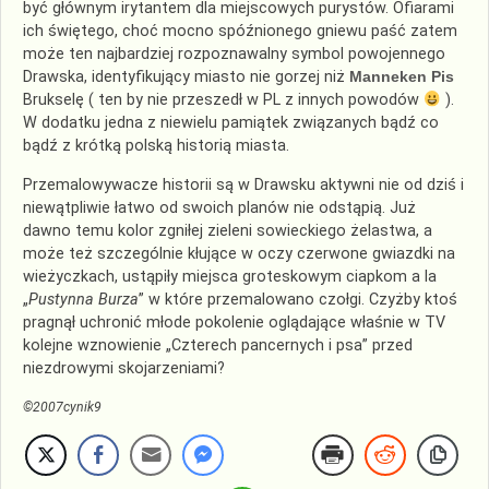
być głównym irytantem dla miejscowych purystów. Ofiarami
ich świętego, choć mocno spóźnionego gniewu paść zatem
może ten najbardziej rozpoznawalny symbol powojennego
Drawska, identyfikujący miasto nie gorzej niż
Manneken Pis
Brukselę ( ten by nie przeszedł w PL z innych powodów
).
W dodatku jedna z niewielu pamiątek związanych bądź co
bądź z krótką polską historią miasta.
Przemalowywacze historii są w Drawsku aktywni nie od dziś i
niewątpliwie łatwo od swoich planów nie odstąpią. Już
dawno temu kolor zgniłej zieleni sowieckiego żelastwa, a
może też szczególnie kłujące w oczy czerwone gwiazdki na
wieżyczkach, ustąpiły miejsca groteskowym ciapkom a la
„
Pustynna Burza
” w które przemalowano czołgi. Czyżby ktoś
pragnął uchronić młode pokolenie oglądające właśnie w TV
kolejne wznowienie „Czterech pancernych i psa” przed
niezdrowymi skojarzeniami?
©2007cynik9