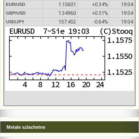
1.15601
+0.34%
19:04
EUR/USD
1.34960
+0.31%
19:04
GBP/USD
157.452
-0.64%
19:04
USD/JPY
Metale szlachetne