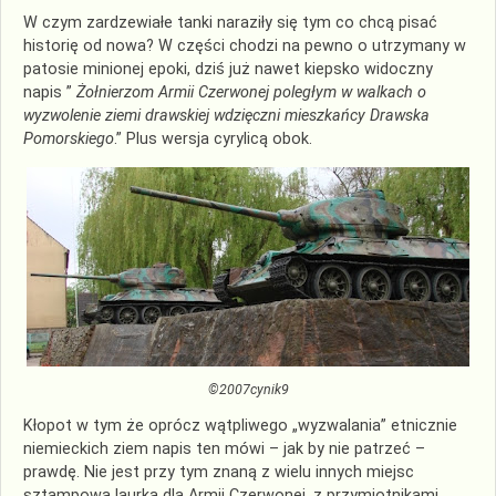
W czym zardzewiałe tanki naraziły się tym co chcą pisać
historię od nowa? W części chodzi na pewno o utrzymany w
patosie minionej epoki, dziś już nawet kiepsko widoczny
napis ”
Żołnierzom Armii Czerwonej poległym w walkach o
wyzwolenie ziemi drawskiej wdzięczni mieszkańcy Drawska
Pomorskiego
.” Plus wersja cyrylicą obok.
©2007cynik9
Kłopot w tym że oprócz wątpliwego „wyzwalania” etnicznie
niemieckich ziem napis ten mówi – jak by nie patrzeć –
prawdę. Nie jest przy tym znaną z wielu innych miejsc
sztampową laurką dla Armii Czerwonej, z przymiotnikami