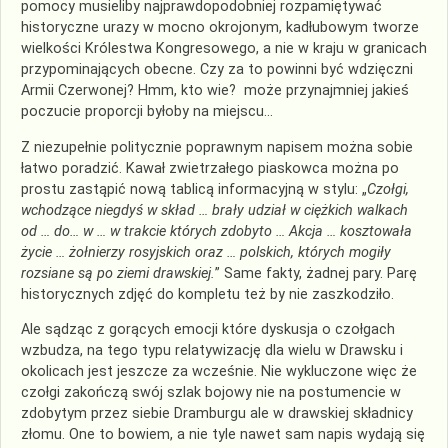
pomocy musieliby najprawdopodobniej rozpamiętywać
historyczne urazy w mocno okrojonym, kadłubowym tworze
wielkości Królestwa Kongresowego, a nie w kraju w granicach
przypominających obecne. Czy za to powinni być wdzięczni
Armii Czerwonej? Hmm, kto wie? może przynajmniej jakieś
poczucie proporcji byłoby na miejscu…
Z niezupełnie politycznie poprawnym napisem można sobie
łatwo poradzić. Kawał zwietrzałego piaskowca można po
prostu zastąpić nową tablicą informacyjną w stylu: „
Czołgi,
wchodzące niegdyś w skład … brały udział w ciężkich walkach
od … do… w … w trakcie których zdobyto … Akcja … kosztowała
życie … żołnierzy rosyjskich oraz … polskich, których mogiły
rozsiane są po ziemi drawskiej.
” Same fakty, żadnej pary. Parę
historycznych zdjęć do kompletu też by nie zaszkodziło.
Ale sądząc z gorących emocji które dyskusja o czołgach
wzbudza, na tego typu relatywizację dla wielu w Drawsku i
okolicach jest jeszcze za wcześnie. Nie wykluczone więc że
czołgi zakończą swój szlak bojowy nie na postumencie w
zdobytym przez siebie Dramburgu ale w drawskiej składnicy
złomu. One to bowiem, a nie tyle nawet sam napis wydają się