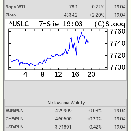
78.1
-0.22%
19:04
Ropa WTI
4334.2
+2.20%
19:04
Złoto
Notowania Waluty
4.29909
-0.08%
19:04
EUR/PLN
4.60500
+0.20%
19:04
CHF/PLN
3.71891
-0.42%
19:04
USD/PLN