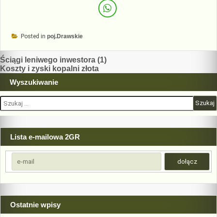
Posted in
poj.Drawskie
Nawigacja
Ściągi leniwego inwestora (1)
Koszty i zyski kopalni złota
wpisu
Wyszukiwanie
Szukaj:
Lista e-mailowa 2GR
Ostatnie wpisy