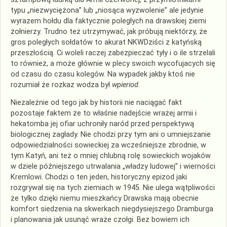
typu „niezwyciężona” lub „niosąca wyzwolenie” ale jedynie
wyrazem hołdu dla faktycznie poległych na drawskiej ziemi
żołnierzy. Trudno też utrzymywać, jak próbują niektórzy, że
gros poległych sołdatów to akurat NKWDziści z katyńską
przeszłością. Ci woleli raczej zabezpieczać tyły i o ile strzelali
to również, a może głównie w plecy swoich wycofujacych się
od czasu do czasu kolegów. Na wypadek jakby ktoś nie
rozumiał że rozkaz wodza był
wpieriod
.
Niezależnie od tego jak by historii nie naciągać fakt
pozostaje faktem że to właśnie nadejście wrażej armii i
hekatomba jej ofiar uchroniły naród przed perspektywą
biologicznej zagłady. Nie chodzi przy tym ani o umniejszanie
odpowiedzialności sowieckiej za wcześniejsze zbrodnie, w
tym Katyń, ani też o mniej chlubną rolę sowieckich wojaków
w dziele późniejszego utrwalania „władzy ludowej” i wierności
Kremlowi. Chodzi o ten jeden, historyczny epizod jaki
rozgrywał się na tych ziemiach w 1945. Nie ulega wątpliwości
że tylko dzięki niemu mieszkańcy Drawska mają obecnie
komfort siedzenia na skwerkach niegdysiejszego Dramburga
i planowania jak usunąć wraże czołgi. Bez bowiem ich