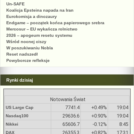
Un-SAFE
Koalicja Epsteina napada na Iran
Eurokomisja a dinozaury
Endgame – początek końca papierowego srebra
Mercosur – EU wykańcza rolnictwo
2026 – apogeum resetu systemu
Wśród nocnej ciszy
W poszukiwaniu Nobla
Reset nadszedł
Powyborcze refleksje
Rynki dzisiaj
Notowania Świat
7741.4
+0.49%
19:04
US Large Cap
29636.6
+0.90%
19:04
Nasdaq100
65606.7
-0.12%
8:45
Nikkei
26355.3
+0.82%
17:31
DAX