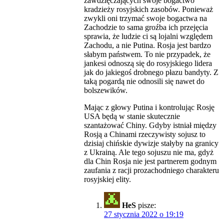
zawdzięczających swoje bogactwo
kradzieży rosyjskich zasobów. Ponieważ
zwykli oni trzymać swoje bogactwa na
Zachodzie to sama groźba ich przejęcia
sprawia, że ludzie ci są lojalni względem
Zachodu, a nie Putina. Rosja jest bardzo
słabym państwem. To nie przypadek, że
jankesi odnoszą się do rosyjskiego lidera
jak do jakiegoś drobnego płazu bandyty. Z
taką pogardą nie odnosili się nawet do
bolszewików.
Mając z głowy Putina i kontrolując Rosję
USA będą w stanie skutecznie
szantażować Chiny. Gdyby istniał między
Rosją a Chinami rzeczywisty sojusz to
dzisiaj chińskie dywizje stałyby na granicy
z Ukrainą. Ale tego sojuszu nie ma, gdyż
dla Chin Rosja nie jest partnerem godnym
zaufania z racji prozachodniego charakteru
rosyjskiej elity.
HeS
pisze:
27 stycznia 2022 o 19:19