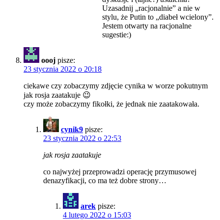
Uzasadnij „racjonalnie” a nie w
stylu, że Putin to „diabeł wcielony”.
Jestem otwarty na racjonalne
sugestie:)
oooj
pisze:
23 stycznia 2022 o 20:18
ciekawe czy zobaczymy zdjęcie cynika w worze pokutnym
jak rosja zaatakuje 😉
czy może zobaczymy fikołki, że jednak nie zaatakowała.
cynik9
pisze:
23 stycznia 2022 o 22:53
jak rosja zaatakuje
co najwyżej przeprowadzi operację przymusowej
denazyfikacji, co ma też dobre strony…
arek
pisze:
4 lutego 2022 o 15:03