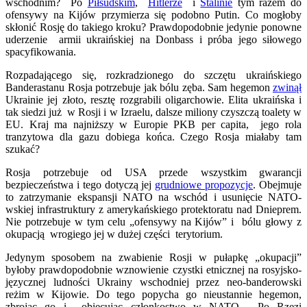
wschodnim? Po
Piłsudskim
,
Hitlerze
i
Stalinie
tym razem do
ofensywy na Kijów przymierza się podobno Putin. Co mogłoby
skłonić Rosję do takiego kroku? Prawdopodobnie jedynie ponowne
uderzenie armii ukraińskiej na Donbass i próba jego siłowego
spacyfikowania.
Rozpadającego się, rozkradzionego do szczętu ukraińskiego
Banderastanu Rosja potrzebuje jak bólu zęba. Sam hegemon
zwinął
Ukrainie jej złoto, resztę rozgrabili oligarchowie. Elita ukraińska i
tak siedzi już w Rosji i w Izraelu, dalsze miliony czyszczą toalety w
EU. Kraj ma najniższy w Europie PKB per capita, jego rola
tranzytowa dla gazu dobiega końca. Czego Rosja miałaby tam
szukać?
Rosja potrzebuje od USA przede wszystkim gwarancji
bezpieczeństwa i tego dotyczą jej
grudniowe propozycje
. Obejmuje
to zatrzymanie ekspansji NATO na wschód i usunięcie NATO-
wskiej infrastruktury z amerykańskiego protektoratu nad Dnieprem.
Nie potrzebuje w tym celu „ofensywy na Kijów” i bólu głowy z
okupacją wrogiego jej w dużej części terytorium.
Jedynym sposobem na zwabienie Rosji w pułapkę „okupacji”
byłoby prawdopodobnie wznowienie czystki etnicznej na rosyjsko-
języcznej ludności Ukrainy wschodniej przez neo-banderowski
reżim w Kijowie. Do tego popycha go nieustannie hegemon,
zbrojąc go i obiecując członkostwo w NATO. Po Rzezi