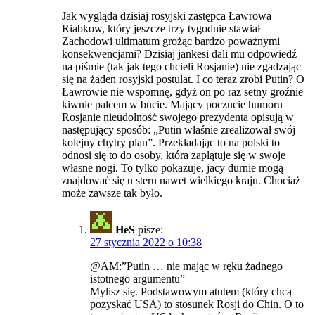
Jak wygląda dzisiaj rosyjski zastępca Ławrowa
Riabkow, który jeszcze trzy tygodnie stawiał
Zachodowi ultimatum grożąc bardzo poważnymi
konsekwencjami? Dzisiaj jankesi dali mu odpowiedź
na piśmie (tak jak tego chcieli Rosjanie) nie zgadzając
się na żaden rosyjski postulat. I co teraz zrobi Putin? O
Ławrowie nie wspomnę, gdyż on po raz setny groźnie
kiwnie palcem w bucie. Mający poczucie humoru
Rosjanie nieudolność swojego prezydenta opisują w
następujący sposób: „Putin właśnie zrealizował swój
kolejny chytry plan”. Przekładając to na polski to
odnosi się to do osoby, która zaplątuje się w swoje
własne nogi. To tylko pokazuje, jacy durnie mogą
znajdować się u steru nawet wielkiego kraju. Chociaż
może zawsze tak było.
HeS
pisze:
27 stycznia 2022 o 10:38
@AM:”Putin … nie mając w ręku żadnego
istotnego argumentu”
Mylisz się. Podstawowym atutem (który chcą
pozyskać USA) to stosunek Rosji do Chin. O to