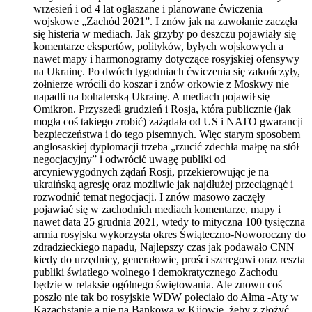
wrzesień i od 4 lat ogłaszane i planowane ćwiczenia
wojskowe „Zachód 2021”. I znów jak na zawołanie zaczęła
się histeria w mediach. Jak grzyby po deszczu pojawiały się
komentarze ekspertów, polityków, byłych wojskowych a
nawet mapy i harmonogramy dotyczące rosyjskiej ofensywy
na Ukrainę. Po dwóch tygodniach ćwiczenia się zakończyły,
żołnierze wrócili do koszar i znów orkowie z Moskwy nie
napadli na bohaterską Ukrainę. A mediach pojawił się
Omikron. Przyszedł grudzień i Rosja, która publicznie (jak
mogła coś takiego zrobić) zażądała od US i NATO gwarancji
bezpieczeństwa i do tego pisemnych. Więc starym sposobem
anglosaskiej dyplomacji trzeba „rzucić zdechła małpę na stół
negocjacyjny” i odwrócić uwagę publiki od
arcyniewygodnych żądań Rosji, przekierowując je na
ukraińską agresję oraz możliwie jak najdłużej przeciągnąć i
rozwodnić temat negocjacji. I znów masowo zaczęły
pojawiać się w zachodnich mediach komentarze, mapy i
nawet data 25 grudnia 2021, wtedy to mityczna 100 tysięczna
armia rosyjska wykorzysta okres Świąteczno-Noworoczny do
zdradzieckiego napadu, Najlepszy czas jak podawało CNN
kiedy do urzędnicy, generałowie, prości szeregowi oraz reszta
publiki światłego wolnego i demokratycznego Zachodu
będzie w relaksie ogólnego świętowania. Ale znowu coś
poszło nie tak bo rosyjskie WDW poleciało do Ałma -Aty w
Kazachstanie a nie na Bankową w Kijowie, żeby z złożyć