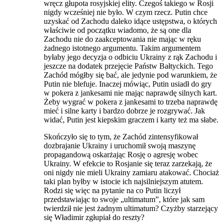
wręcz głupota rosyjskiej elity. Czegoś takiego w Rosji
nigdy wcześniej nie było. W czym rzecz. Putin chce
uzyskać od Zachodu daleko idące ustępstwa, o których
właściwie od początku wiadomo, że są one dla
Zachodu nie do zaakceptowania nie mając w ręku
żadnego istotnego argumentu. Takim argumentem
byłaby jego decyzja o odbiciu Ukrainy z rąk Zachodu i
jeszcze na dodatek przejęcie Państw Bałtyckich. Tego
Zachód mógłby się bać, ale jedynie pod warunkiem, że
Putin nie blefuje. Inaczej mówiąc, Putin usiadł do gry
w pokera z jankesami nie mając naprawdę silnych kart.
Żeby wygrać w pokera z jankesami to trzeba naprawdę
mieć i silne karty i bardzo dobrze je rozgrywać. Jak
widać, Putin jest kiepskim graczem i karty też ma słabe.
Skończyło się to tym, że Zachód zintensyfikował
dozbrajanie Ukrainy i uruchomił swoją maszynę
propagandową oskarżając Rosję o agresję wobec
Ukrainy. W efekcie to Rosjanie się teraz zarzekają, że
oni nigdy nie mieli Ukrainy zamiaru atakować. Chociaż
taki plan byłby w istocie ich najsilniejszym atutem.
Rodzi się więc na pytanie na co Putin liczył
przedstawiając to swoje „ultimatum”, które jak sam
twierdził nie jest żadnym ultimatum? Czyżby starzejący
się Władimir zgłupiał do reszty?