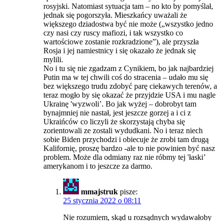
rosyjski. Natomiast sytuacja tam – no kto by pomyślał,
jednak się pogorszyła. Mieszkańcy uważali że
większego dziadostwa być nie może („wszystko jedno
czy nasi czy ruscy mafiozi, i tak wszystko co
wartościowe zostanie rozkradzione”), ale przyszła
Rosja i jej namiestnicy i się okazało że jednak się
mylili.
No i tu się nie zgadzam z Cynikiem, bo jak najbardziej
Putin ma w tej chwili coś do stracenia – udało mu się
bez większego trudu zdobyć parę ciekawych terenów, a
teraz mogło by się okazać że przyjdzie USA i mu nagle
Ukrainę 'wyzwoli’. Bo jak wyżej – dobrobyt tam
bynajmniej nie nastał, jest jeszcze gorzej a i ci z
Ukraińców co liczyli że skorzystają chyba się
zorientowali ze zostali wydudkani. No i teraz niech
sobie Biden przychodzi i obiecuje że zrobi tam drugą
Kalifornię, proszę bardzo -ale to nie powinien być nasz
problem. Może dla odmiany raz nie róbmy tej 'łaski’
amerykanom i to jeszcze za darmo.
mmajstruk
pisze:
25 stycznia 2022 o 08:11
Nie rozumiem, skąd u rozsądnych wydawałoby