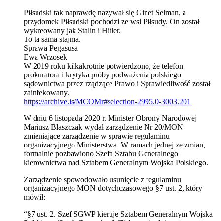
Piłsudski tak naprawdę nazywał się Ginet Selman, a
przydomek Piłsudski pochodzi ze wsi Piłsudy. On został
wykreowany jak Stalin i Hitler.
To ta sama stajnia.
Sprawa Pegasusa
Ewa Wrzosek
W 2019 roku kilkakrotnie potwierdzono, że telefon
prokuratora i krytyka próby podważenia polskiego
sądownictwa przez rządzące Prawo i Sprawiedliwość został
zainfekowany.
https://archive.is/MCOMr#selection-2995.0-3003.201
W dniu 6 listopada 2020 r. Minister Obrony Narodowej
Mariusz Błaszczak wydał zarządzenie Nr 20/MON
zmieniające zarządzenie w sprawie regulaminu
organizacyjnego Ministerstwa. W ramach jednej ze zmian,
formalnie pozbawiono Szefa Sztabu Generalnego
kierownictwa nad Sztabem Generalnym Wojska Polskiego.
Zarządzenie spowodowało usunięcie z regulaminu
organizacyjnego MON dotychczasowego §7 ust. 2, który
mówił:
“§7 ust. 2. Szef SGWP kieruje Sztabem Generalnym Wojska