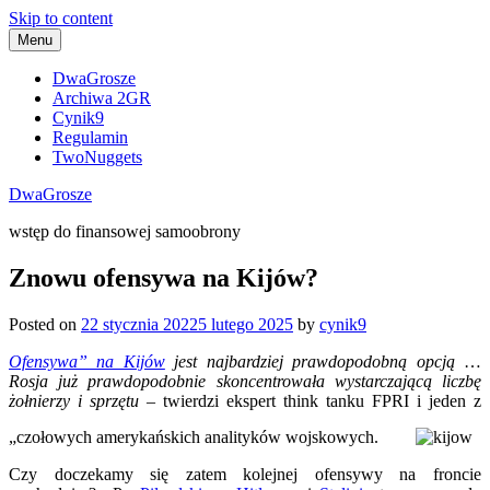
Skip to content
Menu
DwaGrosze
Archiwa 2GR
Cynik9
Regulamin
TwoNuggets
DwaGrosze
wstęp do finansowej samoobrony
Znowu ofensywa na Kijów?
Posted on
22 stycznia 2022
5 lutego 2025
by
cynik9
Ofensywa” na Kijów
jest najbardziej prawdopodobną opcją
…
Rosja już prawdopodobnie skoncentrowała wystarczającą liczbę
żołnierzy i sprzętu
– twierdzi ekspert think tanku FPRI i jeden z
„czołowych amerykańskich analityków wojskowych.
Czy doczekamy się zatem kolejnej ofensywy na froncie