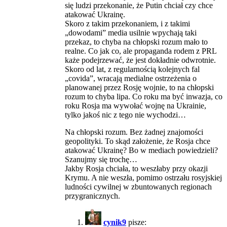
się ludzi przekonanie, że Putin chciał czy chce
atakować Ukrainę.
Skoro z takim przekonaniem, i z takimi
„dowodami” media usilnie wpychają taki
przekaz, to chyba na chłopski rozum mało to
realne. Co jak co, ale propaganda rodem z PRL
każe podejrzewać, że jest dokładnie odwrotnie.
Skoro od lat, z regularnością kolejnych fal
„covida”, wracają medialne ostrzeżenia o
planowanej przez Rosję wojnie, to na chłopski
rozum to chyba lipa. Co roku ma być inwazja, co
roku Rosja ma wywołać wojnę na Ukrainie,
tylko jakoś nic z tego nie wychodzi…
Na chłopski rozum. Bez żadnej znajomości
geopolityki. To skąd założenie, że Rosja chce
atakować Ukrainę? Bo w mediach powiedzieli?
Szanujmy się trochę…
Jakby Rosja chciała, to weszłaby przy okazji
Krymu. A nie weszła, pomimo ostrzału rosyjskiej
ludności cywilnej w zbuntowanych regionach
przygranicznych.
cynik9
pisze: