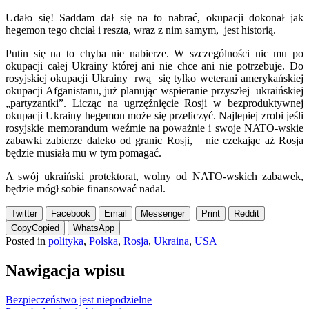
Udało się! Saddam dał się na to nabrać, okupacji dokonał jak
hegemon tego chciał i reszta, wraz z nim samym, jest historią.
Putin się na to chyba nie nabierze. W szczególności nic mu po
okupacji całej Ukrainy której ani nie chce ani nie potrzebuje. Do
rosyjskiej okupacji Ukrainy rwą się tylko weterani amerykańskiej
okupacji Afganistanu, już planując wspieranie przyszłej ukraińskiej
„partyzantki”. Licząc na ugrzęźnięcie Rosji w bezproduktywnej
okupacji Ukrainy hegemon może się przeliczyć. Najlepiej zrobi jeśli
rosyjskie memorandum weźmie na poważnie i swoje NATO-wskie
zabawki zabierze daleko od granic Rosji, nie czekając aż Rosja
będzie musiała mu w tym pomagać.
A swój ukraiński protektorat, wolny od NATO-wskich zabawek,
będzie mógł sobie finansować nadal.
Twitter
Facebook
Email
Messenger
Print
Reddit
Copy
Copied
WhatsApp
Posted in
polityka
,
Polska
,
Rosja
,
Ukraina
,
USA
Nawigacja wpisu
Bezpieczeństwo jest niepodzielne