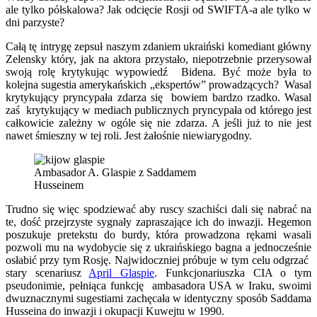
ale tylko półskalowa? Jak odcięcie Rosji od SWIFTA-a ale tylko w
dni parzyste?
Całą tę intrygę zepsuł naszym zdaniem ukraiński komediant główny
Zelensky który, jak na aktora przystało, niepotrzebnie przerysował
swoją rolę krytykując wypowiedź Bidena. Być może była to
kolejna sugestia amerykańskich „ekspertów” prowadzących? Wasal
krytykujący pryncypała zdarza się bowiem bardzo rzadko. Wasal
zaś krytykujący w mediach publicznych pryncypała od którego jest
całkowicie zależny w ogóle się nie zdarza. A jeśli już to nie jest
nawet śmieszny w tej roli. Jest żałośnie niewiarygodny.
Ambasador A. Glaspie z Saddamem
Husseinem
Trudno się więc spodziewać aby ruscy szachiści dali się nabrać na
te, dość przejrzyste sygnały zapraszające ich do inwazji. Hegemon
poszukuje pretekstu do burdy, która prowadzona rękami wasali
pozwoli mu na wydobycie się z ukraińskiego bagna a jednocześnie
osłabić przy tym Rosję. Najwidoczniej próbuje w tym celu odgrzać
stary scenariusz
April Glaspie
. Funkcjonariuszka CIA o tym
pseudonimie, pełniąca funkcję ambasadora USA w Iraku, swoimi
dwuznacznymi sugestiami zachęcała w identyczny sposób Saddama
Husseina do inwazji i okupacji Kuwejtu w 1990.