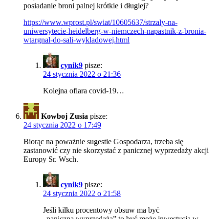
posiadanie broni palnej krótkie i długiej?
https://www.wprost.pl/swiat/10605637/strzaly-na-
uniwersytecie-heidelberg-w-niemczech-napastnik-z-bronia-
wtargnal-do-sali-wykladowej.html
cynik9
pisze:
24 stycznia 2022 o 21:36
Kolejna ofiara covid-19…
Kowboj Zusia
pisze:
24 stycznia 2022 o 17:49
Biorąc na poważnie sugestie Gospodarza, trzeba się
zastanowić czy nie skorzystać z panicznej wyprzedaży akcji
Europy Sr. Wsch.
cynik9
pisze:
24 stycznia 2022 o 21:58
Jeśli kilku procentowy obsuw ma być
„paniczną wyprzedażą” to być może inwestycja w