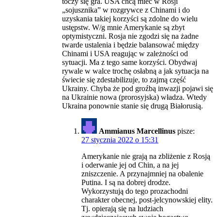
toczy się gra. USA chcą mieć w Rosji
„sojusznika” w rozgrywce z Chinami i do
uzyskania takiej korzyści są zdolne do wielu
ustępstw. W/g mnie Amerykanie są zbyt
optymistyczni. Rosja nie zgodzi się na żadne
twarde ustalenia i będzie balansować między
Chinami i USA reagując w zależności od
sytuacji. Ma z tego same korzyści. Obydwaj
rywale w walce trochę osłabną a jak sytuacja na
świecie się zdestabilizuje, to zajmą część
Ukrainy. Chyba że pod groźbą inwazji pojawi się
na Ukrainie nowa (prorosyjska) władza. Wtedy
Ukraina ponownie stanie się drugą Białorusią.
Ammianus Marcellinus
pisze:
27 stycznia 2022 o 15:31
Amerykanie nie grają na zbliżenie z Rosją
i oderwanie jej od Chin, a na jej
zniszczenie. A przynajmniej na obalenie
Putina. I są na dobrej drodze.
Wykorzystują do tego prozachodni
charakter obecnej, post-jelcynowskiej elity.
Tj. opierają się na ludziach