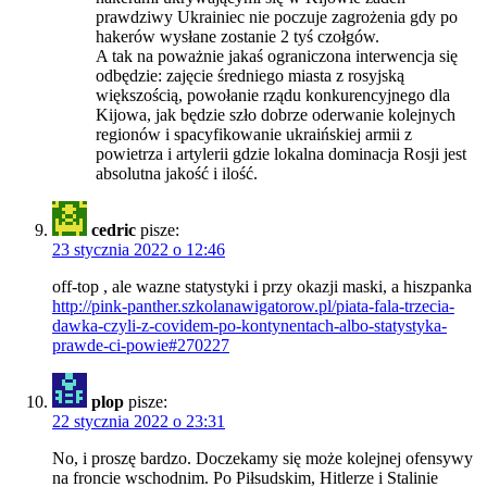
prawdziwy Ukrainiec nie poczuje zagrożenia gdy po
hakerów wysłane zostanie 2 tyś czołgów.
A tak na poważnie jakaś ograniczona interwencja się
odbędzie: zajęcie średniego miasta z rosyjską
większością, powołanie rządu konkurencyjnego dla
Kijowa, jak będzie szło dobrze oderwanie kolejnych
regionów i spacyfikowanie ukraińskiej armii z
powietrza i artylerii gdzie lokalna dominacja Rosji jest
absolutna jakość i ilość.
cedric
pisze:
23 stycznia 2022 o 12:46
off-top , ale wazne statystyki i przy okazji maski, a hiszpanka
http://pink-panther.szkolanawigatorow.pl/piata-fala-trzecia-
dawka-czyli-z-covidem-po-kontynentach-albo-statystyka-
prawde-ci-powie#270227
plop
pisze:
22 stycznia 2022 o 23:31
No, i proszę bardzo. Doczekamy się może kolejnej ofensywy
na froncie wschodnim. Po Piłsudskim, Hitlerze i Stalinie