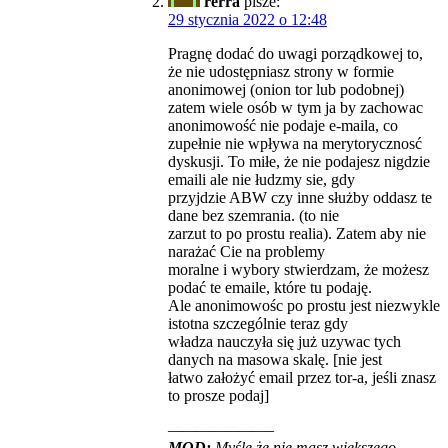
rerra
pisze:
29 stycznia 2022 o 12:48
Pragnę dodać do uwagi porządkowej to,
że nie udostępniasz strony w formie
anonimowej (onion tor lub podobnej)
zatem wiele osób w tym ja by zachowac
anonimowość nie podaje e-maila, co
zupełnie nie wpływa na merytorycznosć
dyskusji. To miłe, że nie podajesz nigdzie
emaili ale nie łudzmy sie, gdy
przyjdzie ABW czy inne służby oddasz te
dane bez szemrania. (to nie
zarzut to po prostu realia). Zatem aby nie
narażać Cie na problemy
moralne i wybory stwierdzam, że możesz
podać te emaile, które tu podaję.
Ale anonimowośc po prostu jest niezwykle
istotna szczególnie teraz gdy
władza nauczyła się już uzywac tych
danych na masowa skalę. [nie jest
łatwo założyć email przez tor-a, jeśli znasz
to prosze podaj]
———————–
MOD:
Myślę że nie masz większego