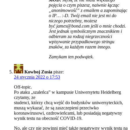
pojęcia o czym piszesz, naiwnie łącząc
„anonimowość” z emailem a zapominając
o IP… :-D. Twój email nie jest mi do
niczego potrzebny, możesz
być james@bond.com jeśli o mnie chodzi.
Jest jednak symbolicznym znacznikiem i
odbieram za rodzaj niegrzeczności
wpisywanie przypadkowego stringu
znaków, za każdym razem innego.
Zamykam ten podwątek.
Kowboj Zusia
pisze:
24 stycznia 2022 o 17:53
Off-topic.
Po ataku „szaleńca” w kampusie Uniwersytetu Heidelberg
czytamy, ze
studenci, którzy chcą wejść do budynków uniwersyteckich,
muszą wykazać, że są zaszczepieni przeciwko
koronawirusowi, ozdrowieńcami, lub posiadają negatywny
wynik testu na obecność COVID-19.
No, ale czy nie powinni mieć także negatywny wynik testu na