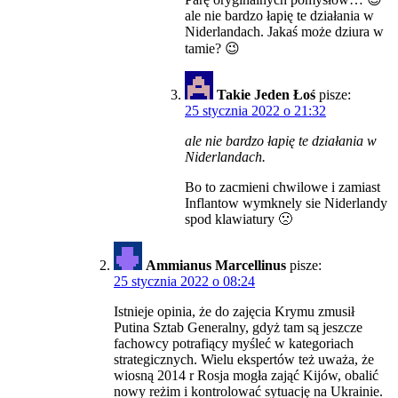
ale nie bardzo łapię te działania w
Niderlandach. Jakaś może dziura w
tamie? 😉
Takie Jeden Łoś
pisze:
25 stycznia 2022 o 21:32
ale nie bardzo łapię te działania w
Niderlandach.
Bo to zacmieni chwilowe i zamiast
Inflantow wymknely sie Niderlandy
spod klawiatury 🙁
Ammianus Marcellinus
pisze:
25 stycznia 2022 o 08:24
Istnieje opinia, że do zajęcia Krymu zmusił
Putina Sztab Generalny, gdyż tam są jeszcze
fachowcy potrafiący myśleć w kategoriach
strategicznych. Wielu ekspertów też uważa, że
wiosną 2014 r Rosja mogła zająć Kijów, obalić
nowy reżim i kontrolować sytuację na Ukrainie.