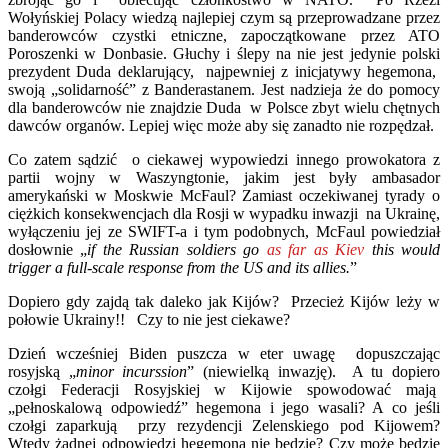
Wołyńskiej Polacy wiedzą najlepiej czym są przeprowadzane przez
banderowców czystki etniczne, zapoczątkowane przez ATO
Poroszenki w Donbasie. Głuchy i ślepy na nie jest jedynie polski
prezydent Duda deklarujący, najpewniej z inicjatywy hegemona,
swoją „solidarność” z Banderastanem. Jest nadzieja że do pomocy
dla banderowców nie znajdzie Duda w Polsce zbyt wielu chętnych
dawców organów. Lepiej więc może aby się zanadto nie rozpędzał.
Co zatem sądzić o ciekawej wypowiedzi innego prowokatora z
partii wojny w Waszyngtonie, jakim jest były ambasador
amerykański w Moskwie McFaul? Zamiast oczekiwanej tyrady o
ciężkich konsekwencjach dla Rosji w wypadku inwazji na Ukrainę,
wyłączeniu jej ze SWIFT-a i tym podobnych, McFaul powiedział
dosłownie „
if the Russian soldiers go
as far as Kiev
this would
trigger a full-scale response from the US and its allies.
”
Dopiero gdy zajdą tak daleko jak Kijów? Przecież Kijów leży w
połowie Ukrainy!! Czy to nie jest ciekawe?
Dzień wcześniej Biden puszcza w eter uwagę dopuszczając
rosyjską „
minor incurssion
” (niewielką inwazję). A tu dopiero
czołgi Federacji Rosyjskiej w Kijowie spowodować mają
„pełnoskalową odpowiedź” hegemona i jego wasali? A co jeśli
czołgi zaparkują przy rezydencji Zelenskiego pod Kijowem?
Wtedy żadnej odpowiedzi hegemona nie będzie? Czy może będzie