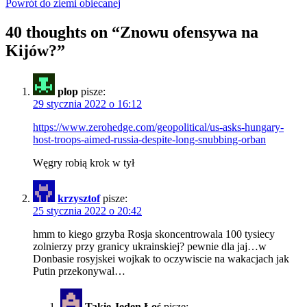
Powrót do ziemi obiecanej
40 thoughts on “
Znowu ofensywa na
Kijów?
”
plop
pisze:
29 stycznia 2022 o 16:12
https://www.zerohedge.com/geopolitical/us-asks-hungary-
host-troops-aimed-russia-despite-long-snubbing-orban
Węgry robią krok w tył
krzysztof
pisze:
25 stycznia 2022 o 20:42
hmm to kiego grzyba Rosja skoncentrowala 100 tysiecy
zolnierzy przy granicy ukrainskiej? pewnie dla jaj…w
Donbasie rosyjskei wojkak to oczywiscie na wakacjach jak
Putin przekonywal…
Takie Jeden Łoś
pisze: