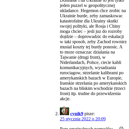
Donbasie i na Ukrainie to jest tylko
jeden puzzel w geopolitycznej
ukladance. Hegemon chce zrobic na
Ukrainie burde, zeby zamaskowac
katastrofalne dla Ukrainy skutki
swojej polityki, ale Rosja i Chiny
moga chciec – jesli juz do rozroby
dojdzie – doprowadzic do eskalacji
w taki sposob, zeby Zachod rowniez
musial koszty tej burdy ponosic. A
to moze oznaczac dzialania na
Tajwanie (drugi front), w
Niderlandach, Polsce, ciecie kabli
komunikacyjnych, wysadzania
rurociagow, strzelanie kalibrami po
amerykanskich bazach w Europie,
Iranskie strzelania po amerykanskich
bazach na bliskim wschodzie (trzeci
front) itp. trudne do przewidzenia
akcje.
cynik9
pisze:
25 stycznia 2022 o 20:09
Parę oryginalnych pomysłów… 😉