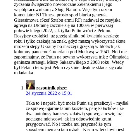
życzenia świąteczno-noworoczne Zelenskiemu i jego
współpracownikom z Sługi Narodu. Więc tym razem
komentator NJ Timesa prosto spod biurka generała
Gierasimowa (Szef Sztabu armii RF) nadawał że rosyjska
agresja na Ukrainę zacznie się na 1000% w pierwszej
połowie lutego 2022, jak tylko Putin wróci z Pekinu.
Rosyjscy czołgiści już grzeją silniki od kwietnia zeszłego
roku i tylko czekają na znak, gdyż muszą wykorzystać skute
mrozem stepy Ukrainy bo inaczej ugrzęzną w błotach jak
kolumny pancerne Guderiana pod Moskwą w 1941. No i nie
zapominajmy, że Putin na pewno wykorzysta trik z Olimpiadą
geniusza strategii Miszy Sakaszwiliego z 2008 roku. Wtedy
był Pekin i teraz jest Pekin czyż nie idealnie składa się cała
układanka.
rasputnik
pisze:
24 stycznia 2022 o 15:01
Taka to i napaść, być może Putin się przeliczył – myślał
ze sprawę ogarnie tanim kosztem, parę kałachów i ze
dwa autobusy harcerzy załatwią sprawę, a resztę już
pociągną miejscowi jak im odpowiednio grunt
przygotować. No i trzeba mu przyznać że tym
sposobem niemało tam ugrał – Krym w tej chwili jest