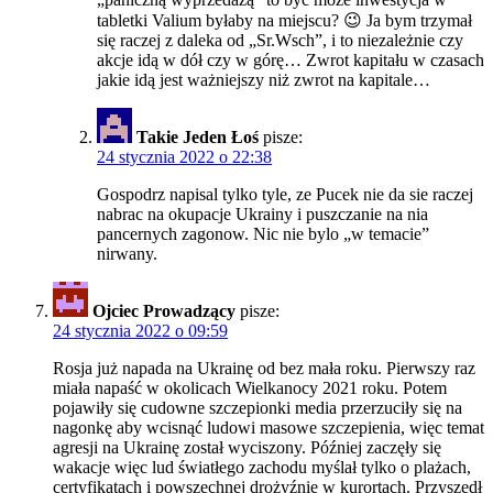
tabletki Valium byłaby na miejscu? 😉 Ja bym trzymał
się raczej z daleka od „Sr.Wsch”, i to niezależnie czy
akcje idą w dół czy w górę… Zwrot kapitału w czasach
jakie idą jest ważniejszy niż zwrot na kapitale…
Takie Jeden Łoś
pisze:
24 stycznia 2022 o 22:38
Gospodrz napisal tylko tyle, ze Pucek nie da sie raczej
nabrac na okupacje Ukrainy i puszczanie na nia
pancernych zagonow. Nic nie bylo „w temacie”
nirwany.
Ojciec Prowadzący
pisze:
24 stycznia 2022 o 09:59
Rosja już napada na Ukrainę od bez mała roku. Pierwszy raz
miała napaść w okolicach Wielkanocy 2021 roku. Potem
pojawiły się cudowne szczepionki media przerzuciły się na
nagonkę aby wcisnąć ludowi masowe szczepienia, więc temat
agresji na Ukrainę został wyciszony. Później zaczęły się
wakacje więc lud światłego zachodu myślał tylko o plażach,
certyfikatach i powszechnej drożyźnie w kurortach. Przyszedł