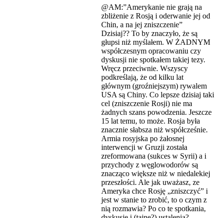
@AM:”Amerykanie nie grają na
zbliżenie z Rosją i oderwanie jej od
Chin, a na jej zniszczenie”
Dzisiaj?? To by znaczyło, że są
głupsi niż myślałem. W ŻADNYM
współczesnym opracowaniu czy
dyskusji nie spotkałem takiej tezy.
Wręcz przeciwnie. Wszyscy
podkreślają, że od kilku lat
głównym (groźniejszym) rywalem
USA są Chiny. Co lepsze dzisiaj taki
cel (zniszczenie Rosji) nie ma
żadnych szans powodzenia. Jeszcze
15 lat temu, to może. Rosja była
znacznie słabsza niż współcześnie.
Armia rosyjska po żałosnej
interwencji w Gruzji została
zreformowana (sukces w Syrii) a i
przychody z węglowodorów są
znacząco większe niż w niedalekiej
przeszłości. Ale jak uważasz, ze
Ameryka chce Rosję „zniszczyć” i
jest w stanie to zrobić, to o czym z
nią rozmawia? Po co te spotkania,
dyskusje i (tajne?) ustalenia?