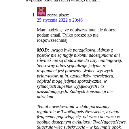
rerra
pisze:
25 stycznia 2022 o 20:46
Mam nadzieję, że odpiszesz tutaj ale dobrze,
podam email. Tylko prosze go nie
rozpowszechniaj
MOD:
uwaga była porządkowa. Adresy z
postów nie są nigdy nikomu udostępniane ani
również nie są dodawane do listy mailingowej.
Sensowny adres sygnalizuje jedynie że
respondent jest poważny. Wobec wyższych
priorytetów, m.in. czytelników newslettera,
odpisać mogę jedynie sporadycznie, w
sytuacjach zupełnie wyjątkowych i to
uzasadniających. Żadnych konsultacji nie
udzielam.
Temat inwestowania w złoto poruszamy
regularnie w TwoNuggets Newsletter, z czego
fragmenty pojawiają się od czasu do czasu w
ogólnie dostępnym cyrkularzu TwoNuggetsNews.
Sugeruję więc subskrypcję – w kolumnie obok.