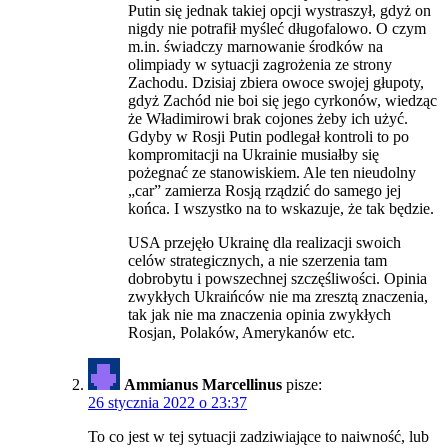
Putin się jednak takiej opcji wystraszył, gdyż on
nigdy nie potrafił myśleć długofalowo. O czym
m.in. świadczy marnowanie środków na
olimpiady w sytuacji zagrożenia ze strony
Zachodu. Dzisiaj zbiera owoce swojej głupoty,
gdyż Zachód nie boi się jego cyrkonów, wiedząc
że Władimirowi brak cojones żeby ich użyć.
Gdyby w Rosji Putin podlegał kontroli to po
kompromitacji na Ukrainie musiałby się
pożegnać ze stanowiskiem. Ale ten nieudolny
„car” zamierza Rosją rządzić do samego jej
końca. I wszystko na to wskazuje, że tak będzie.
USA przejęło Ukrainę dla realizacji swoich
celów strategicznych, a nie szerzenia tam
dobrobytu i powszechnej szczęśliwości. Opinia
zwykłych Ukraińców nie ma zresztą znaczenia,
tak jak nie ma znaczenia opinia zwykłych
Rosjan, Polaków, Amerykanów etc.
Ammianus Marcellinus
pisze:
26 stycznia 2022 o 23:37
To co jest w tej sytuacji zadziwiające to naiwność, lub