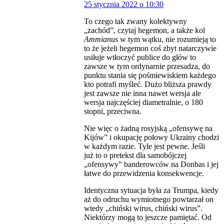
25 stycznia 2022 o 10:30
To czego tak zwany kolektywny
„zachód”, czytaj hegemon, a także kol
Ammianus
w tym wątku, nie rozumieją to
to że jeżeli hegemon coś zbyt natarczywie
usiłuje wtłoczyć publice do głów to
zawsze w tym ordynarnie przesadza, do
punktu stania się pośmiewiskiem każdego
kto potrafi myśleć. Dużo bliższa prawdy
jest zawsze nie inna nawet wersja ale
wersja najczęściej diametralnie, o 180
stopni, przeciwna.
Nie więc o żadną rosyjską „ofensywę na
Kijów” i okupację połowy Ukrainy chodzi
w każdym razie. Tyle jest pewne. Jeśli
już to o pretekst dla samobójczej
„ofensywy” banderowców na Donbas i jej
łatwe do przewidzenia konsekwencje.
Identyczna sytuacja była za Trumpa, kiedy
aż do odruchu wymiotnego powtarzał on
wtedy „chiński wirus, chiński wirus”.
Niektórzy mogą to jeszcze pamiętać. Od