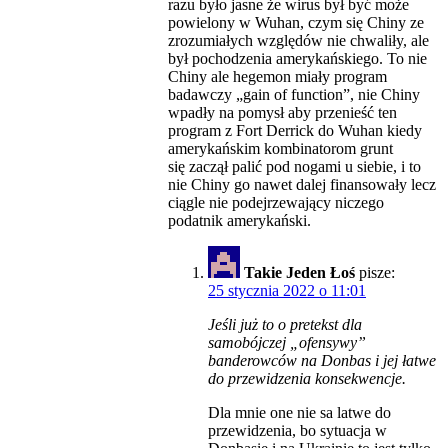
razu było jasne że wirus był być może
powielony w Wuhan, czym się Chiny ze
zrozumiałych względów nie chwaliły, ale
był pochodzenia amerykańskiego. To nie
Chiny ale hegemon miały program
badawczy „gain of function”, nie Chiny
wpadły na pomysł aby przenieść ten
program z Fort Derrick do Wuhan kiedy
amerykańskim kombinatorom grunt
się zaczął palić pod nogami u siebie, i to
nie Chiny go nawet dalej finansowały lecz
ciągle nie podejrzewający niczego
podatnik amerykański.
Takie Jeden Łoś
pisze:
25 stycznia 2022 o 11:01
Jeśli już to o pretekst dla
samobójczej „ofensywy”
banderowców na Donbas i jej łatwe
do przewidzenia konsekwencje.
Dla mnie one nie sa latwe do
przewidzenia, bo sytuacja w