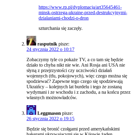
https://www.rp.pl/dyplomacja/art35645461-
minsk-ostrzega-ukraine-przed-destrukcyjnymi-
dzialaniami-chodzi-o-dron
szturchania się zaczęły.
rasputnik
pisze:
24 stycznia 2022 o 10:17
Zobaczymy tyle co pokaże TV, a co tam się będzie
działo to chyba nikt nie wie. Ani Rosja ani USA nie
słyną z przejrzystości czy uczciwości działań
wojennych (tfu, pokojowych), więc czego można się
spodziewać? Zapewne tego czego się spodziewają
Ukraińcy – kolejnych lat burdelu i tego że zostaną
wydymani i ze wschodu i z zachodu, a na końcu przez
własnych możnowładców.
Leggmason
pisze:
26 stycznia 2022 o 19:15
Będzie się bronić czołgami przed amerykańskimi
hakerami ukrywającymi się w Kijowie żaden