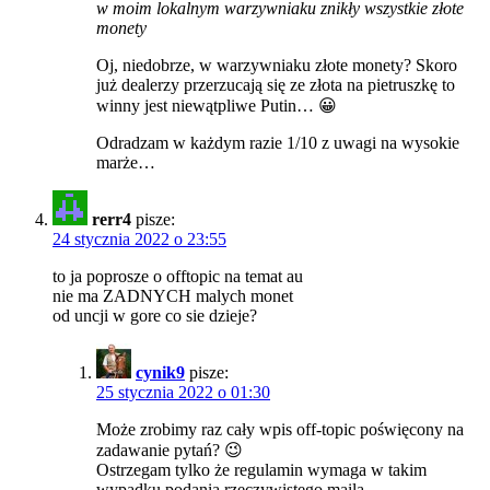
w moim lokalnym warzywniaku znikły wszystkie złote
monety
Oj, niedobrze, w warzywniaku złote monety? Skoro
już dealerzy przerzucają się ze złota na pietruszkę to
winny jest niewątpliwe Putin… 😀
Odradzam w każdym razie 1/10 z uwagi na wysokie
marże…
rerr4
pisze:
24 stycznia 2022 o 23:55
to ja poprosze o offtopic na temat au
nie ma ZADNYCH malych monet
od uncji w gore co sie dzieje?
cynik9
pisze:
25 stycznia 2022 o 01:30
Może zrobimy raz cały wpis off-topic poświęcony na
zadawanie pytań? 😉
Ostrzegam tylko że regulamin wymaga w takim
wypadku podania rzeczywistego maila…