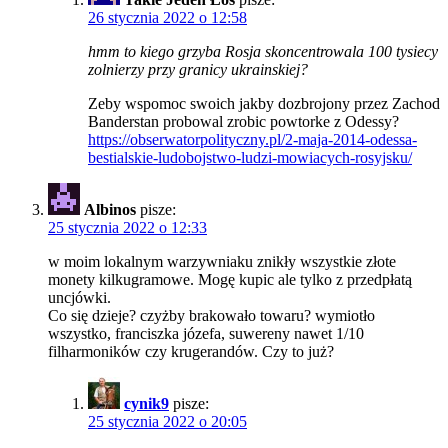
26 stycznia 2022 o 12:58
hmm to kiego grzyba Rosja skoncentrowala 100 tysiecy
zolnierzy przy granicy ukrainskiej?
Zeby wspomoc swoich jakby dozbrojony przez Zachod
Banderstan probowal zrobic powtorke z Odessy?
https://obserwatorpolityczny.pl/2-maja-2014-odessa-
bestialskie-ludobojstwo-ludzi-mowiacych-rosyjsku/
Albinos
pisze:
25 stycznia 2022 o 12:33
w moim lokalnym warzywniaku znikły wszystkie złote
monety kilkugramowe. Mogę kupic ale tylko z przedpłatą
uncjówki.
Co się dzieje? czyżby brakowało towaru? wymiotło
wszystko, franciszka józefa, suwereny nawet 1/10
filharmoników czy krugerandów. Czy to już?
cynik9
pisze:
25 stycznia 2022 o 20:05