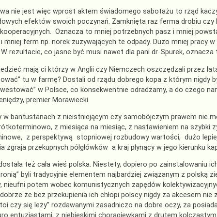
awa nie jest więc wprost aktem świadomego sabotażu to rząd kaczy
owych efektów swoich poczynań. Zamknięta raz ferma drobiu czy b
kooperacyjnych. Oznacza to mniej potrzebnych pasz i mniej powst
i mniej ferm np. norek zużywających te odpady. Dużo mniej pracy w wi
 W rezultacie, co jasne być musi nawet dla pani dr. Spurek, oznacz
edzieć mają ci którzy w Anglii czy Niemczech oszczędzali przez lata 
ować” tu w farmę? Dostali od rządu dobrego kopa z którym nigdy by
inwestować” w Polsce, co konsekwentnie odradzamy, a do czego na
eniędzy, premier Morawiecki.
y w bantustanach z nieistniejącym czy samobójczym prawem nie m
rótkoterminowo, z miesiąca na miesiąc, z nastawieniem na szybki z
inowe, z perspektywą stopniowej rozbudowy wartości, dużo lepiej j
ia zgraja przekupnych półgłówków a kraj płynący w jego kierunku ka
ostała też cała wieś polska. Niestety, dopiero po zainstalowaniu ich 
bronią” byli tradycyjnie elementem najbardziej związanym z polską z
 nieufni potem wobec komunistycznych zapędów kolektywizacyjnych
 dobrze że bez przekupienia ich chłopi polscy nigdy za akcesem nie
stoi czy się leży” rozdawanymi zasadniczo na dobre oczy, za posiada
ro entuzjastami, z niebieskimi chorągiewkami z drutem kolczastym