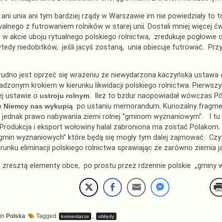
ani unia ani tym bardziej rządy w Warszawie im nie powiedziały to
lnego z futrowaniem rolników w starej unii. Dostali mniej więcej ć
w akcie uboju rytualnego polskiego rolnictwa, zredukuje pogłowie 
tedy niedobitków, jeśli jacyś zostaną, unia obiecuje futrować. Prz
rudno jest oprzeć się wrażeniu że niewydarzona kaczyńska ustawa o
dzonym krokiem w kierunku likwidacji polskiego rolnictwa. Pierwsz
ej ustawie o
ustroju rolnym
. Ileż to bzdur naopowiadał wówczas Pi
o
Niemcy nas wykupią
po ustaniu memorandum. Kuriozalny fragment 
ł jednak prawo nabywania ziemi rolnej “gminom wyznaniowym”. I t
 Produkcja i eksport wołowiny halal zabroniona ma zostać Polakom.
gmin wyznaniowych” które będą się mogły tym dalej zajmować. Czytaj
erunku eliminacji polskiego rolnictwa sprawiając że zarówno ziemia j
m zresztą elementy obce, po prostu przez rdzennie polskie „gmin
in
Polska
Tagged
,
komentarze
obłędy