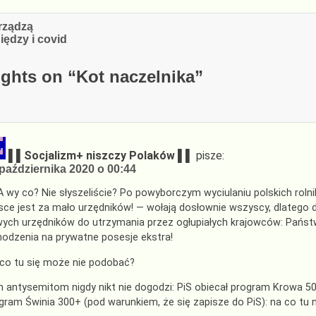
cja
 rządzą
iędzy i covid
ghts on “
Kot naczelnika
”
▌▌Socjalizm+ niszczy Polaków ▌▌
pisze:
października 2020 o 00:44
 wy co? Nie słyszeliście? Po powyborczym wyciulaniu polskich rolni
sce jest za mało urzędników! — wołają dosłownie wszyscy, dlatego 
ych urzędników do utrzymania przez ogłupiałych krajowców: Pańs
odzenia na prywatne posesje ekstra!
co tu się może nie podobać?
 antysemitom nigdy nikt nie dogodzi: PiS obiecał program Krowa 500
gram Świnia 300+ (pod warunkiem, że się zapisze do PiS): na co tu 