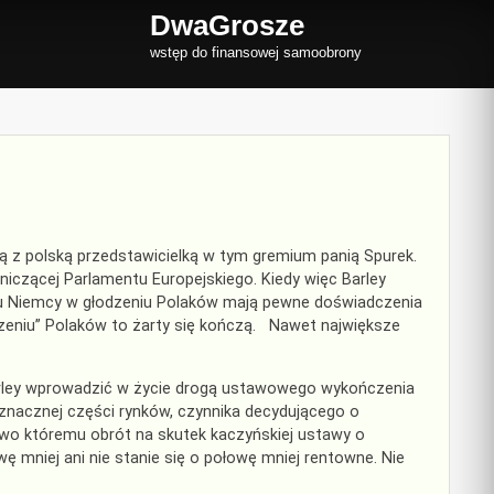
DwaGrosze
wstęp do finansowej samoobrony
 z polską przedstawicielką w tym gremium panią Spurek.
niczącej Parlamentu Europejskiego. Kiedy więc Barley
u Niemcy w głodzeniu Polaków mają pewne doświadczenia
dzeniu” Polaków to żarty się kończą. Nawet największe
i Barley wprowadzić w życie drogą ustawowego wykończenia
e znacznej części rynków, czynnika decydującego o
stwo któremu obrót na skutek kaczyńskiej ustawy o
 mniej ani nie stanie się o połowę mniej rentowne. Nie