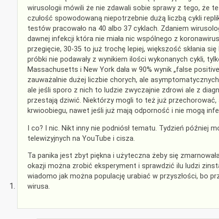
wirusologii mówili że nie zdawali sobie sprawy z tego, że
czułość spowodowaną niepotrzebnie dużą liczbą cykli repli
testów pracowało na 40 albo 37 cyklach. Zdaniem wirusologó
dawnej infekcji która nie miała nic wspólnego z koronawiru
przegięcie, 30-35 to już trochę lepiej, większość skłania si
próbki nie podawały z wynikiem ilości wykonanych cykli, tyl
Massachusetts i New York dała w 90% wynik „false positive
zauważalnie dużej liczbie chorych, ale asymptomatycznych.
ale jeśli sporo z nich to ludzie zwyczajnie zdrowi ale z di
przestają dziwić. Niektórzy mogli to też już przechorować, 
krwioobiegu, nawet jeśli już mają odporność i nie mogą inf
I co? I nic. Nikt inny nie podniósł tematu. Tydzień później 
telewizyjnych na YouTube i cisza.
Ta panika jest zbyt piękna i użyteczna żeby się zmarnowała
okazji można zrobić eksperyment i sprawdzić ilu ludzi zinst
wiadomo jak można populację urabiać w przyszłości, bo pr
wirusa.