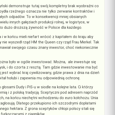
ński demonstruje tutaj swój kompletny brak wyobraźni co
ydła rzeźnego oznacza nie tylko zerwanie kontraktów i
ałych odpadów. To w konsekwencji mniej obsianych
elu innych gałęziach produkcji rolnej, w logistyce, w
a to dużo droższą żywność w Polsce dla każdego.
i w końcu mieli niefart wrócić z kapitałem do kraju aby
 nie wyszedł rząd HM the Queen czy rząd Frau Merkel. Tak
mawiał swojego czasu znany inwestor, choć niekoniecznie
ożna było w ogóle inwestować. Można, ale inwestuje się
ysk, i do czorta z resztą. Tam gdzie inwestowanie ma być
est wybrać kraj cywilizowany, gdzie prawa z dnia na dzień
pitał hołubi i zapewnia mu odpowiednią ochronę.
głosami Dudy i PiS-u w siodle na kolejne lata. Ci którzy
iemią i z polską tradycją. Sceptyczni pod adresem naprzód
, na końcu niechętni wchodzeniu do euro kołchozu. Unia
 zagłosują. Dlatego przekupiono ich szczodrymi dopłatami
nego hektara. Z grona sceptyków chłopi polscy stali się
 furkoczącymi z ciągników.