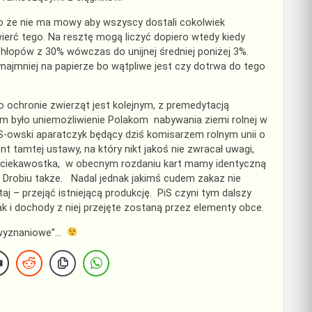
 to że nie ma mowy aby wszyscy dostali cokolwiek
wierć tego. Na resztę mogą liczyć dopiero wtedy kiedy
chłopów z 30% wówczas do unijnej średniej poniżej 3%.
ynajmniej na papierze bo wątpliwe jest czy dotrwa do tego
 ochronie zwierząt jest kolejnym, z premedytacją
ym było uniemożliwienie Polakom nabywania ziemi rolnej w
S-owski aparatczyk będący dziś komisarzem rolnym unii o
tamtej ustawy, na który nikt jakoś nie zwracał uwagi,
u ciekawostka, w obecnym rozdaniu kart mamy identyczną
 Drobiu także. Nadal jednak jakimś cudem zakaz nie
 – przejąć istniejącą produkcję. PiS czyni tym dalszy
ak i dochody z niej przejęte zostaną przez elementy obce.
y wyznaniowe”…