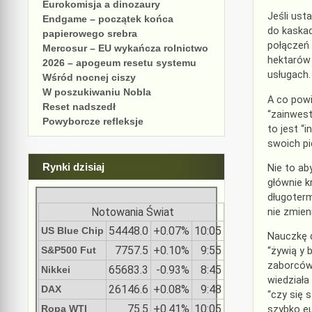
Eurokomisja a dinozaury
Jeśli ust
Endgame – początek końca
do kaskad
papierowego srebra
połączeń 
Mercosur – EU wykańcza rolnictwo
hektarów 
2026 – apogeum resetu systemu
usługach.
Wśród nocnej ciszy
W poszukiwaniu Nobla
A co powi
Reset nadszedł
“zainwest
Powyborcze refleksje
to jest “
swoich pi
Rynki dzisiaj
Nie to ab
głównie k
długoterm
Notowania Świat
nie zmien
54448.0
+0.07%
10:05
US Blue Chip
Nauczkę d
7757.5
+0.10%
9:55
S&P500 Fut
“żywią y 
zaborców,
65683.3
-0.93%
8:45
Nikkei
wiedziała
26146.6
+0.08%
9:48
DAX
“czy się 
75.5
+0.41%
10:05
Ropa WTI
szybko eu