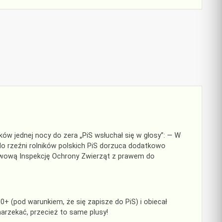
ków jednej nocy do zera „PiS wsłuchał się w głosy”: — W
do rzeźni rolników polskich PiS dorzuca dodatkowo
twową Inspekcję Ochrony Zwierząt z prawem do
+ (pod warunkiem, że się zapisze do PiS) i obiecał
narzekać, przecież to same plusy!