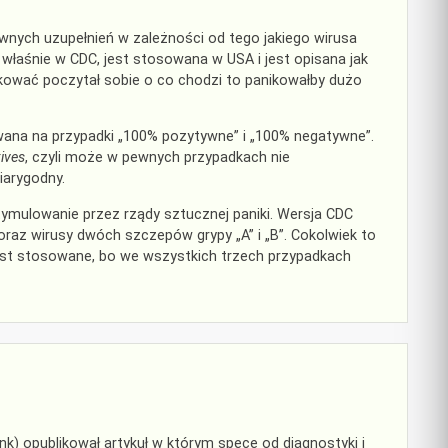
nych uzupełnień w zależności od tego jakiego wirusa
aśnie w CDC, jest stosowana w USA i jest opisana jak
ikować poczytał sobie o co chodzi to panikowałby dużo
owana na przypadki „100% pozytywne” i „100% negatywne”.
ives
, czyli może w pewnych przypadkach nie
iarygodny.
ymulowanie przez rządy sztucznej paniki. Wersja CDC
az wirusy dwóch szczepów grypy „A” i „B”. Cokolwiek to
 jest stosowane, bo we wszystkich trzech przypadkach
k) opublikował artykuł w którym spece od diagnostyki i