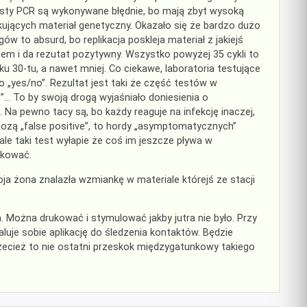
 testy PCR są wykonywane błędnie, bo mają zbyt wysoką
kujących materiał genetyczny. Okazało się że bardzo dużo
w to absurd, bo replikacja poskleja materiał z jakiejś
sem i da rezutat pozytywny. Wszystko powyżej 35 cykli to
ę ku 30-tu, a nawet mniej. Co ciekawe, laboratoria testujące
ko „yes/no”. Rezultat jest taki że część testów w
”… To by swoją drogą wyjaśniało doniesienia o
 Na pewno tacy są, bo każdy reaguje na infekcję inaczej,
agnozą „false positive”, to hordy „asymptomatycznych”
ale taki test wyłapie że coś im jeszcze pływa w
ekować.
moja żona znalazła wzmiankę w materiale którejś ze stacji
. Można drukować i stymulować jakby jutra nie było. Przy
aluje sobie aplikację do śledzenia kontaktów. Będzie
zecież to nie ostatni przeskok międzygatunkowy takiego