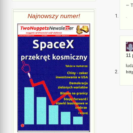
— T
Najnowszy numer!
.
11 
lud
htt