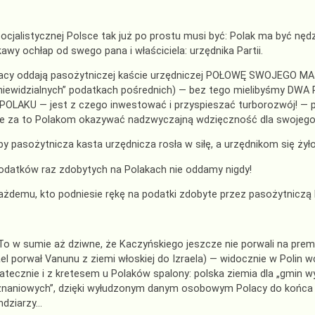
ocjalistycznej Polsce tak już po prostu musi być: Polak ma być 
kawy ochłap od swego pana i właściciela: urzędnika Partii.
acy oddają pasożytniczej kaście urzędniczej POŁOWĘ SWOJEGO MAJ
niewidzialnych” podatkach pośrednich) — bez tego mielibyśmy D
POLAKU — jest z czego inwestować i przyspieszać turborozwój! — po
e za to Polakom okazywać nadzwyczajną wdzięczność dla swojego 
by pasożytnicza kasta urzędnicza rosła w siłę, a urzędnikom się żyło
odatków raz zdobytych na Polakach nie oddamy nigdy!
ażdemu, kto podniesie rękę na podatki zdobyte przez pasożytniczą k
o w sumie aż dziwne, że Kaczyńskiego jeszcze nie porwali na premi
ael porwał Vanunu z ziemi włoskiej do Izraela) — widocznie w Polin w
atecznie i z kretesem u Polaków spalony: polska ziemia dla „gmin w
naniowych”, dzięki wyłudzonym danym osobowym Polacy do końca s
ndziarzy…