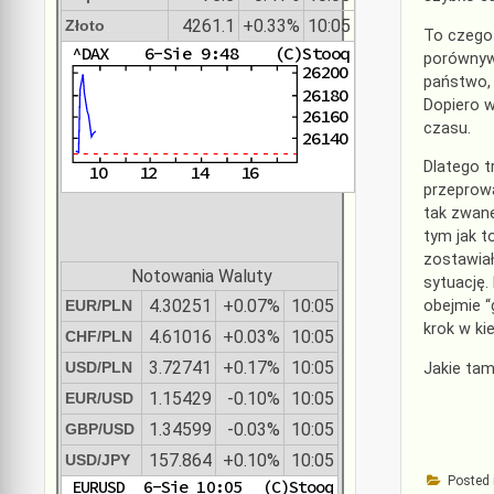
4261.1
+0.33%
10:05
Złoto
To czego 
porównywa
państwo, 
Dopiero w
czasu.
Dlatego t
przeprowa
tak zwan
tym jak t
zostawia
Notowania Waluty
sytuację.
4.30251
+0.07%
10:05
EUR/PLN
obejmie “
krok w ki
4.61016
+0.03%
10:05
CHF/PLN
3.72741
+0.17%
10:05
USD/PLN
Jakie ta
1.15429
-0.10%
10:05
EUR/USD
1.34599
-0.03%
10:05
GBP/USD
157.864
+0.10%
10:05
USD/JPY
Posted 