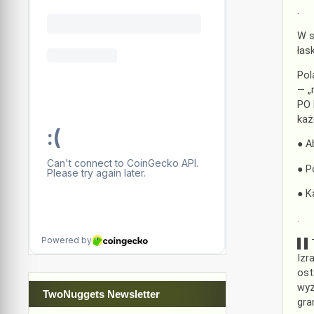
.
W s
łas
Pol
— „
PO 
każ
● A
● P
● K
.
▌▌T
Izr
ost
wyz
TwoNuggets Newsletter
gra