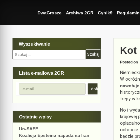
Skip
to
DwaGrosze
Archiwa 2GR
Cynik9
Regulamin
content
Wyszukiwanie
Kot
Szukaj:
Posted on
Niemiecka
Lista e-mailowa 2GR
W odróżni
nawołuje
historycz
trepy w k
No i wyda
krajowej 
Ostatnie wpisy
opłacalno
Un-SAFE
ochronie 
Koalicja Epsteina napada na Iran
będzie pr