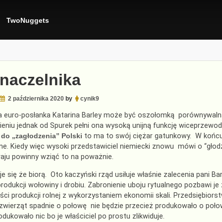
TwoNuggets
 naczelnika
2 października 2020
by
cynik9
 euro-posłanka Katarina Barley może być oszołomką porównywalną
eniu jednak od Spurek pełni ona wysoką unijną funkcję wiceprzewod
 do „zagłodzenia” Polski
to ma to swój ciężar gatunkowy. W końc
ne. Kiedy więc wysoki przedstawiciel niemiecki znowu mówi o “gło
raju powinny wziąć to na poważnie.
je się że biorą. Oto kaczyński rząd usiłuje właśnie zalecenia pan
produkcji wołowiny i drobiu. Zabronienie uboju rytualnego pozbawi j
ści produkcji rolnej z wykorzystaniem ekonomii skali. Przedsiębior
zwierząt spadnie o połowę nie będzie przecież produkowało o połowę
odukowało nic bo je właściciel po prostu zlikwiduje.