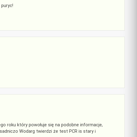
 puryc!
ego roku który powołuje się na podobne informacje,
dniczo Wodarg twierdzi że test PCR is stary i