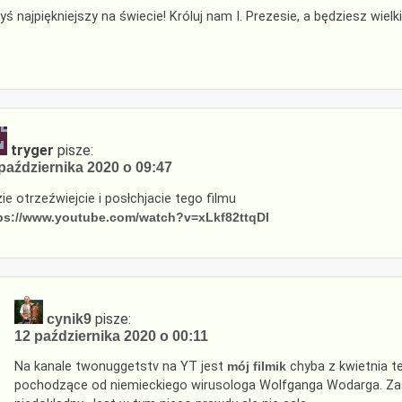
yś najpiękniejszy na świecie! Króluj nam I. Prezesie, a będziesz wielki
tryger
pisze:
października 2020 o 09:47
zie otrzeźwiejcie i posłchjacie tego filmu
ps://www.youtube.com/watch?v=xLkf82ttqDI
pisze:
cynik9
12 października 2020 o 00:11
Na kanale twonuggetstv na YT jest
mój filmik
chyba z kwietnia t
pochodzące od niemieckiego wirusologa Wolfganga Wodarga. Zasa