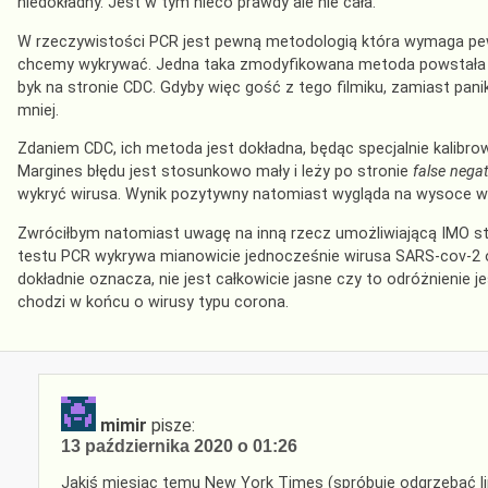
niedokładny. Jest w tym nieco prawdy ale nie cała.
W rzeczywistości PCR jest pewną metodologią która wymaga pew
chcemy wykrywać. Jedna taka zmodyfikowana metoda powstała wł
byk na stronie CDC. Gdyby więc gość z tego filmiku, zamiast pan
mniej.
Zdaniem CDC, ich metoda jest dokładna, będąc specjalnie kalibr
Margines błędu jest stosunkowo mały i leży po stronie
false negat
wykryć wirusa. Wynik pozytywny natomiast wygląda na wysoce w
Zwróciłbym natomiast uwagę na inną rzecz umożliwiającą IMO st
testu PCR wykrywa mianowicie jednocześnie wirusa SARS-cov-2 or
dokładnie oznacza, nie jest całkowicie jasne czy to odróżnienie
chodzi w końcu o wirusy typu corona.
mimir
pisze:
13 października 2020 o 01:26
Jakiś miesiąc temu New York Times (spróbuję odgrzebać lin