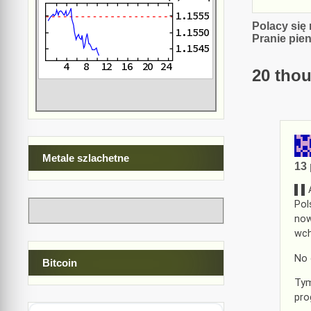
Nawiga
Polacy się
Pranie pien
wpisu
20 thou
Metale szlachetne
13 
▌▌A
Pol
now
wch
No 
Bitcoin
Tym
pro