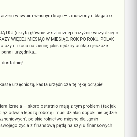
nędzarzem w swoim własnym kraju — zmuszonym błagać o
ĄTKU (ukrytą głównie w sztucznej drożyźnie wszystkiego
WA RAZY WIĘCEJ MIESIĄC W MIESIĄC, ROK PO ROKU, POLAK
 czym rzuca na ziemię jakiś nędzny ochłap i jeszcze
pana i urzędnika…
 dostatniej!
astę urzędniczą, kasta urzędnicza tę rękę odrąbie!
era Izraela — skoro ostatnio mają z tym problem (tak jak
ciąż odwala lepszą robotę i musi działać dopóki nie będzie
yznaniowych”, polskie rolnictwo mięsne dla „gmin
wojego życia z finansową pętlą na szyi u finansowych