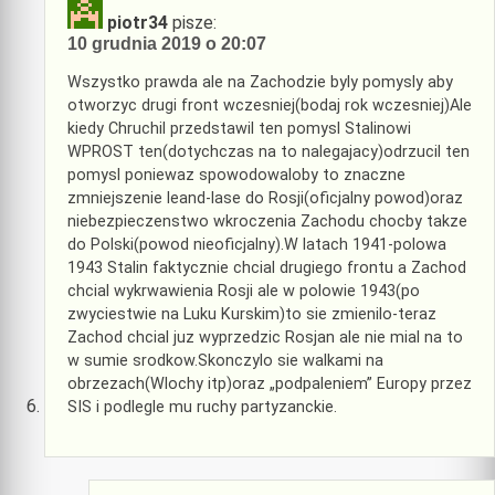
piotr34
pisze:
10 grudnia 2019 o 20:07
Wszystko prawda ale na Zachodzie byly pomysly aby
otworzyc drugi front wczesniej(bodaj rok wczesniej)Ale
kiedy Chruchil przedstawil ten pomysl Stalinowi
WPROST ten(dotychczas na to nalegajacy)odrzucil ten
pomysl poniewaz spowodowaloby to znaczne
zmniejszenie leand-lase do Rosji(oficjalny powod)oraz
niebezpieczenstwo wkroczenia Zachodu chocby takze
do Polski(powod nieoficjalny).W latach 1941-polowa
1943 Stalin faktycznie chcial drugiego frontu a Zachod
chcial wykrwawienia Rosji ale w polowie 1943(po
zwyciestwie na Luku Kurskim)to sie zmienilo-teraz
Zachod chcial juz wyprzedzic Rosjan ale nie mial na to
w sumie srodkow.Skonczylo sie walkami na
obrzezach(Wlochy itp)oraz „podpaleniem” Europy przez
SIS i podlegle mu ruchy partyzanckie.