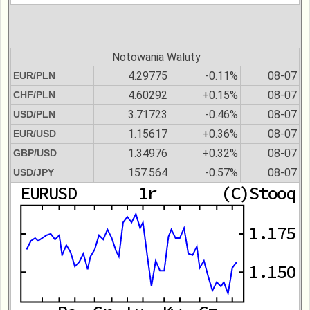
Notowania Waluty
4.29775
-0.11%
08-07
EUR/PLN
4.60292
+0.15%
08-07
CHF/PLN
3.71723
-0.46%
08-07
USD/PLN
1.15617
+0.36%
08-07
EUR/USD
1.34976
+0.32%
08-07
GBP/USD
157.564
-0.57%
08-07
USD/JPY