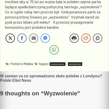
możliwe aby w 75 lat po wojnie była w polskim sejmie partia
będąca spadkobierczynią polityczną tamtego „wyzwolenia”?
Co w ogóle robią tam jeszcze byli funkcjonariusze partii za
pomocą której Sowieci po „wyzwoleniu” trzymali naród za
pysk przez blisko pół wieku? A przecież propagowanie
komunizmu jest podobno karalne..
Posted in
Polska
Tagged
,
komentarze
medytacje
Nawigacja
W zamian za co sprowadzono złoto polskie z Londynu?
Polski Eliot Ness
wpisu
9 thoughts on “
Wyzwolenie
”