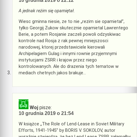
10 grudnia 2019 o 22:12
A jednak reżim się opamiętał.
Wiesc gminna niesie, ze to nie „rezim sie opamietal”,
tylko Georgij Zukow skutecznie opamietal Lawrentego
Berie, a potem Rosjanie zaczeli powoli odzyskiwac
kontrole nad Rosja z rak pewnej mniejszosci
narodowej, ktorej przedstawiciele kierowali
Archipelagiem Gulag i innymi rownie przyjemnymi
instytucjami ZSRR i krajow przez niego
kontrolowanych. Ale do drazenia tych tematow w
mediach chetnych jakos brakuje…
Woj
pisze:
10 grudnia 2019 o 21:54
W książce „The Role of Lend-Lease in Soviet Military
Efforts, 1941-1945” by BORIS V. SOKOLOV, autor
wyraźnie stwierdza, że bez Lend Lease ZSRR załamałby