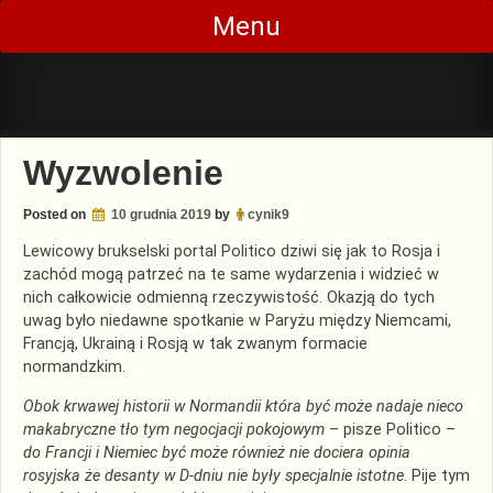
Skip
Menu
to
content
Wyzwolenie
Posted on
10 grudnia 2019
by
cynik9
Lewicowy brukselski portal Politico dziwi się jak to Rosja i
zachód mogą patrzeć na te same wydarzenia i widzieć w
nich całkowicie odmienną rzeczywistość. Okazją do tych
uwag było niedawne spotkanie w Paryżu między Niemcami,
Francją, Ukrainą i Rosją w tak zwanym formacie
normandzkim.
Obok krwawej historii w Normandii która być może nadaje nieco
makabryczne tło
tym
negocjacji pokojowy
m
– pisze Politico –
do Francji i Niemiec być może również nie dociera opinia
rosyjska że desanty w D-dniu nie były specjalnie istotne
. Pije tym