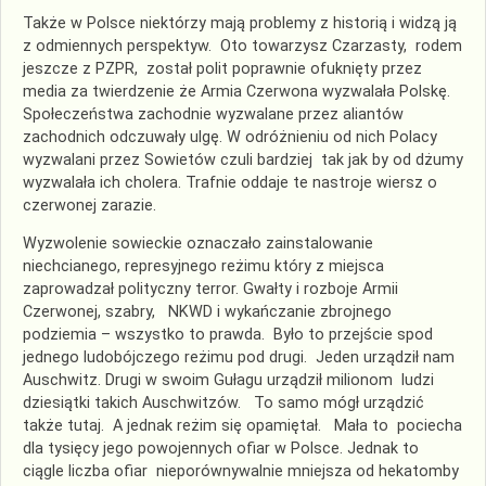
Także w Polsce niektórzy mają problemy z historią i widzą ją
z odmiennych perspektyw. Oto towarzysz Czarzasty, rodem
jeszcze z PZPR, został polit poprawnie ofuknięty przez
media za twierdzenie że Armia Czerwona wyzwalała Polskę.
Społeczeństwa zachodnie wyzwalane przez aliantów
zachodnich odczuwały ulgę. W odróżnieniu od nich Polacy
wyzwalani przez Sowietów czuli bardziej tak jak by od dżumy
wyzwalała ich cholera. Trafnie oddaje te nastroje wiersz o
czerwonej zarazie.
Wyzwolenie sowieckie oznaczało zainstalowanie
niechcianego, represyjnego reżimu który z miejsca
zaprowadzał polityczny terror. Gwałty i rozboje Armii
Czerwonej, szabry, NKWD i wykańczanie zbrojnego
podziemia – wszystko to prawda. Było to przejście spod
jednego ludobójczego reżimu pod drugi. Jeden urządził nam
Auschwitz. Drugi w swoim Gułagu urządził milionom ludzi
dziesiątki takich Auschwitzów. To samo mógł urządzić
także tutaj. A jednak reżim się opamiętał. Mała to pociecha
dla tysięcy jego powojennych ofiar w Polsce. Jednak to
ciągle liczba ofiar nieporównywalnie mniejsza od hekatomby