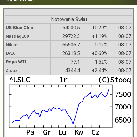
Notowania Świat
54000.5
+0.29%
08-07
US Blue Chip
29722.3
+1.19%
08-07
Nasdaq100
65606.7
-0.12%
08-07
Nikkei
26319.5
+0.69%
08-07
DAX
77.1
-1.52%
08-07
Ropa WTI
4344.4
+2.44%
08-07
Złoto