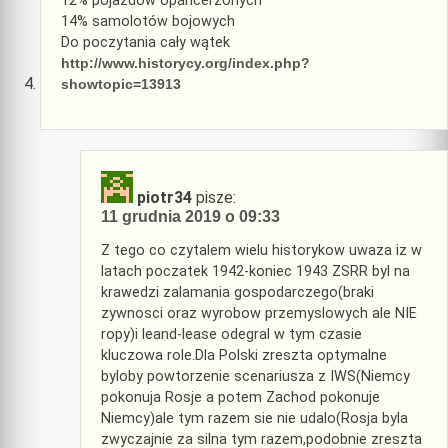
12% pojazdów opancerzonych
14% samolotów bojowych
Do poczytania cały wątek
http://www.historycy.org/index.php?
showtopic=13913
piotr34
pisze:
11 grudnia 2019 o 09:33
Z tego co czytalem wielu historykow uwaza iz w
latach poczatek 1942-koniec 1943 ZSRR byl na
krawedzi zalamania gospodarczego(braki
zywnosci oraz wyrobow przemyslowych ale NIE
ropy)i leand-lease odegral w tym czasie
kluczowa role.Dla Polski zreszta optymalne
byloby powtorzenie scenariusza z IWS(Niemcy
pokonuja Rosje a potem Zachod pokonuje
Niemcy)ale tym razem sie nie udalo(Rosja byla
zwyczajnie za silna tym razem,podobnie zreszta