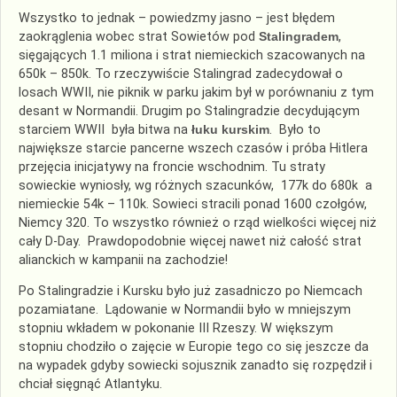
Wszystko to jednak – powiedzmy jasno – jest błędem
zaokrąglenia wobec strat Sowietów pod
Stalingradem
,
sięgających 1.1 miliona i strat niemieckich szacowanych na
650k – 850k. To rzeczywiście Stalingrad zadecydował o
losach WWII, nie piknik w parku jakim był w porównaniu z tym
desant w Normandii. Drugim po Stalingradzie decydującym
starciem WWII była bitwa na
łuku kurskim
. Było to
największe starcie pancerne wszech czasów i próba Hitlera
przejęcia inicjatywy na froncie wschodnim. Tu straty
sowieckie wyniosły, wg różnych szacunków, 177k do 680k a
niemieckie 54k – 110k. Sowieci stracili ponad 1600 czołgów,
Niemcy 320. To wszystko również o rząd wielkości więcej niż
cały D-Day. Prawdopodobnie więcej nawet niż całość strat
alianckich w kampanii na zachodzie!
Po Stalingradzie i Kursku było już zasadniczo po Niemcach
pozamiatane. Lądowanie w Normandii było w mniejszym
stopniu wkładem w pokonanie III Rzeszy. W większym
stopniu chodziło o zajęcie w Europie tego co się jeszcze da
na wypadek gdyby sowiecki sojusznik zanadto się rozpędził i
chciał sięgnąć Atlantyku.