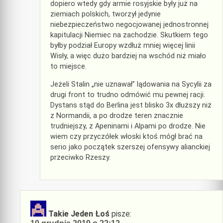
dopiero wtedy gdy armie rosyjskie były już na
ziemiach polskich, tworzył jedynie
niebezpieczeństwo negocjowanej jednostronnej
kapitulacji Niemiec na zachodzie. Skutkiem tego
byłby podział Europy wzdłuż mniej więcej linii
Wisły, a więc dużo bardziej na wschód niż miało
to miejsce.
Jeżeli Stalin „nie uznawał” lądowania na Sycylii za
drugi front to trudno odmówić mu pewnej racji.
Dystans stąd do Berlina jest blisko 3x dłuższy niż
z Normandii, a po drodze teren znacznie
trudniejszy, z Apeninami i Alpami po drodze. Nie
wiem czy przyczółek włoski ktoś mógł brać na
serio jako początek szerszej ofensywy alianckiej
przeciwko Rzeszy.
Takie Jeden Łoś
pisze: