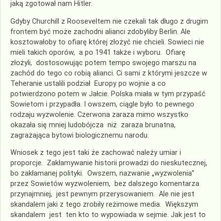
jaką zgotował nam Hitler.
Gdyby Churchill z Rooseveltem nie czekali tak długo z drugim
frontem być może zachodni alianci zdobyliby Berlin. Ale
kosztowałoby to ofiarę której złożyć nie chcieli. Sowieci nie
mieli takich oporów, a po 1941 także i wyboru. Ofiarę
złożyli, dostosowując potem tempo swojego marszu na
zachód do tego co robią alianci. Ci sami z którymi jeszcze w
Teheranie ustalili podział Europy po wojnie a co
potwierdzono potem w Jałcie. Polska miała w tym przypaść
Sowietom i przypadła. I owszem, ciągle było to pewnego
rodzaju wyzwolenie. Czerwona zaraza mimo wszystko
okazała się mniej ludobójcza niż zaraza brunatna,
zagrażająca bytowi biologicznemu narodu.
Wniosek z tego jest taki że zachować należy umiar i
proporcje. Zakłamywanie historii prowadzi do nieskutecznej,
bo zakłamanej polityki. Owszem, nazwanie „wyzwolenia”
przez Sowietów wyzwoleniem, bez dalszego komentarza
przynajmniej, jest pewnym przerysowaniem. Ale nie jest
skandalem jaki z tego zrobiły reżimowe media. Większym
skandalem jest ten kto to wypowiada w sejmie. Jak jest to