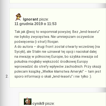
Ignorant
pisze:
11 grudnia 2019 o 11:53
Tak jak @woj to wspomniał powyżej. Bez „lend-lease’u”
nie byłoby zwycięstwa. Nie umniejszam oczywiście
poświęcenia (i strat) Rosjan.
A do autora – drugi front został otwarty wcześniej (na
Sycylii), ale Stalin nie uznawał tej opcji i naciskał dalej
na inwazję w północnej Europie, bo szybka inwazja od
południa mogłaby większość środkowej Europy
wprowadzić do strefy wpływów zachodnich. Przy okazji
polecam książkę „Wielkie kłamstwa Ameryki” – tam jest
sporo informacji o skali „lend-lease’u” i nie tylko :).
pisze:
cynik9