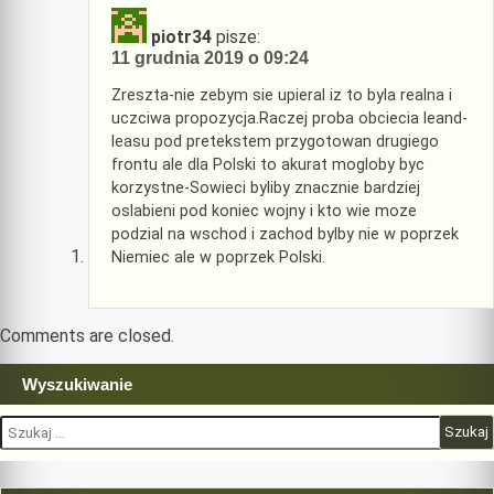
piotr34
pisze:
11 grudnia 2019 o 09:24
Zreszta-nie zebym sie upieral iz to byla realna i
uczciwa propozycja.Raczej proba obciecia leand-
leasu pod pretekstem przygotowan drugiego
frontu ale dla Polski to akurat mogloby byc
korzystne-Sowieci byliby znacznie bardziej
oslabieni pod koniec wojny i kto wie moze
podzial na wschod i zachod bylby nie w poprzek
Niemiec ale w poprzek Polski.
Comments are closed.
Wyszukiwanie
Szukaj: