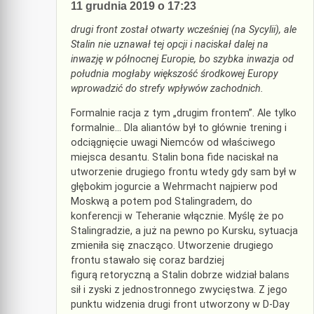
11 grudnia 2019 o 17:23
drugi front został otwarty wcześniej (na Sycylii), ale
Stalin nie uznawał tej opcji i naciskał dalej na
inwazję w północnej Europie, bo szybka inwazja od
południa mogłaby większość środkowej Europy
wprowadzić do strefy wpływów zachodnich.
Formalnie racja z tym „drugim frontem”. Ale tylko
formalnie… Dla aliantów był to głównie trening i
odciągnięcie uwagi Niemców od właściwego
miejsca desantu. Stalin bona fide naciskał na
utworzenie drugiego frontu wtedy gdy sam był w
głębokim jogurcie a Wehrmacht najpierw pod
Moskwą a potem pod Stalingradem, do
konferencji w Teheranie włącznie. Myślę że po
Stalingradzie, a już na pewno po Kursku, sytuacja
zmieniła się znacząco. Utworzenie drugiego
frontu stawało się coraz bardziej
figurą retoryczną a Stalin dobrze widział balans
sił i zyski z jednostronnego zwycięstwa. Z jego
punktu widzenia drugi front utworzony w D-Day