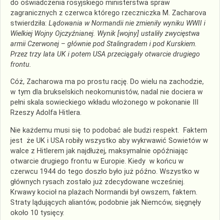
do oświadczenia rosyjskiego ministerstwa spraw
zagranicznych z czerwca którego rzeczniczka M. Zacharova
stwierdziła:
Lądowania w Normandii nie zmieniły wyniku WWII i
Wielkiej Wojny Ojczyźnianej. Wynik [wojny] ustaliły zwycięstwa
armii Czerwonej – głównie pod Stalingradem i pod Kurskiem.
Przez trzy lata UK i potem USA przeciągały otwarcie drugiego
frontu.
Cóż, Zacharowa ma po prostu rację. Do wielu na zachodzie,
w tym dla brukselskich neokomunistów, nadal nie dociera w
pełni skala sowieckiego wkładu włożonego w pokonanie III
Rzeszy Adolfa Hitlera.
Nie każdemu musi się to podobać ale budzi respekt. Faktem
jest że UK i USA robiły wszystko aby wykrwawić Sowietów w
walce z Hitlerem jak najdłużej, maksymalnie opóźniając
otwarcie drugiego frontu w Europie. Kiedy w końcu w
czerwcu 1944 do tego doszło było już późno. Wszystko w
głównych rysach zostało już zdecydowane wcześniej.
Krwawy kocioł na plażach Normandii był owszem, faktem.
Straty lądujących aliantów, podobnie jak Niemców, sięgnęły
około 10 tysięcy.