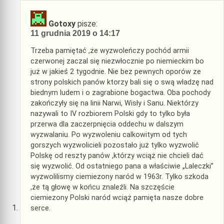
Gotoxy
pisze:
11 grudnia 2019 o 14:17
Trzeba pamiętać ,że wyzwoleńczy pochód armii
czerwonej zaczal się niezwłocznie po niemieckim bo
już w jakieś 2 tygodnie. Nie bez pewnych oporów ze
strony polskich panów ktorzy bali się o swą władzę nad
biednym ludem i o zagrabione bogactwa. Oba pochody
zakończyły się na linii Narwi, Wisły i Sanu. Niektórzy
nazywali to IV rozbiorem Polski gdy to tylko była
przerwa dla zaczerpnięcia oddechu w dalszym
wyzwalaniu. Po wyzwoleniu calkowitym od tych
gorszych wyzwolicieli pozostało już tylko wyzwolić
Polskę od reszty panów ,którzy wciąż nie chcieli dać
się wyzwolić. Od ostatniego pana a właściwie „Laleczki”
wyzwolilismy ciemiezony naród w 1963r. Tylko szkoda
,że tą głowę w końcu znaleźli. Na szczęście
ciemiezony Polski naród wciąż pamięta nasze dobre
serce.