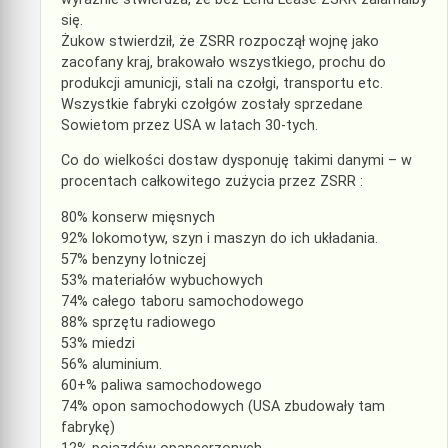
się.
Żukow stwierdził, że ZSRR rozpoczął wojnę jako
zacofany kraj, brakowało wszystkiego, prochu do
produkcji amunicji, stali na czołgi, transportu etc.
Wszystkie fabryki czołgów zostały sprzedane
Sowietom przez USA w latach 30-tych.
Co do wielkości dostaw dysponuję takimi danymi – w
procentach całkowitego zużycia przez ZSRR :
80% konserw mięsnych
92% lokomotyw, szyn i maszyn do ich układania.
57% benzyny lotniczej
53% materiałów wybuchowych
74% całego taboru samochodowego
88% sprzętu radiowego
53% miedzi
56% aluminium.
60+% paliwa samochodowego
74% opon samochodowych (USA zbudowały tam
fabrykę)