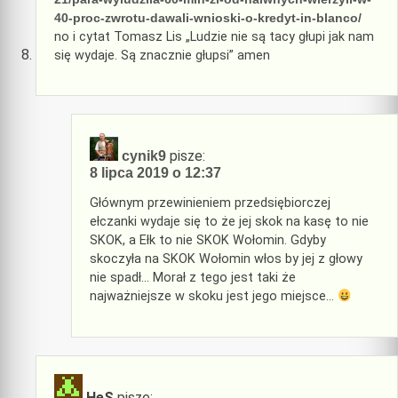
40-proc-zwrotu-dawali-wnioski-o-kredyt-in-blanco/
no i cytat Tomasz Lis „Ludzie nie są tacy głupi jak nam
się wydaje. Są znacznie głupsi” amen
pisze:
cynik9
8 lipca 2019 o 12:37
Głównym przewinieniem przedsiębiorczej
ełczanki wydaje się to że jej skok na kasę to nie
SKOK, a Ełk to nie SKOK Wołomin. Gdyby
skoczyła na SKOK Wołomin włos by jej z głowy
nie spadł… Morał z tego jest taki że
najważniejsze w skoku jest jego miejsce…
HeS
pisze: