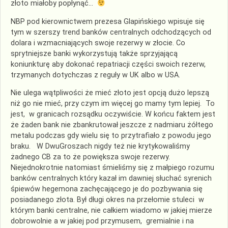
złoto miałoby popłynąć…
NBP pod kierownictwem prezesa Glapińskiego wpisuje się
tym w szerszy trend banków centralnych odchodzących od
dolara i wzmacniających swoje rezerwy w złocie. Co
sprytniejsze banki wykorzystują także sprzyjającą
koniunkturę aby dokonać repatriacji części swoich rezerw,
trzymanych dotychczas z reguły w UK albo w USA.
Nie ulega wątpliwości że mieć złoto jest opcją dużo lepszą
niż go nie mieć, przy czym im więcej go mamy tym lepiej. To
jest, w granicach rozsądku oczywiście. W końcu faktem jest
że żaden bank nie zbankrutował jeszcze z nadmiaru żółtego
metalu podczas gdy wielu się to przytrafiało z powodu jego
braku. W DwuGroszach nigdy też nie krytykowaliśmy
żadnego CB za to że powiększa swoje rezerwy.
Niejednokrotnie natomiast śmieliśmy się z małpiego rozumu
banków centralnych który kazał im dawniej słuchać syrenich
śpiewów hegemona zachęcającego je do pozbywania się
posiadanego złota. Był długi okres na przełomie stuleci w
którym banki centralne, nie całkiem wiadomo w jakiej mierze
dobrowolnie a w jakiej pod przymusem, gremialnie i na