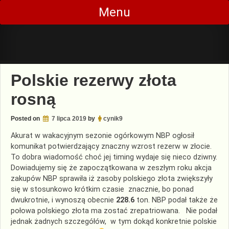
Skip
Menu
to
content
Polskie rezerwy złota
rosną
Posted on
7 lipca 2019
by
cynik9
Akurat w wakacyjnym sezonie ogórkowym NBP ogłosił
komunikat potwierdzający znaczny wzrost rezerw w złocie.
To dobra wiadomość choć jej timing wydaje się nieco dziwny.
Dowiadujemy się że zapoczątkowana w zeszłym roku akcja
zakupów NBP sprawiła iż zasoby polskiego złota zwiększyły
się w stosunkowo krótkim czasie znacznie, bo ponad
dwukrotnie, i wynoszą obecnie
228.6
ton. NBP podał także że
połowa polskiego złota ma zostać zrepatriowana. Nie podał
jednak żadnych szczegółów, w tym dokąd konkretnie polskie