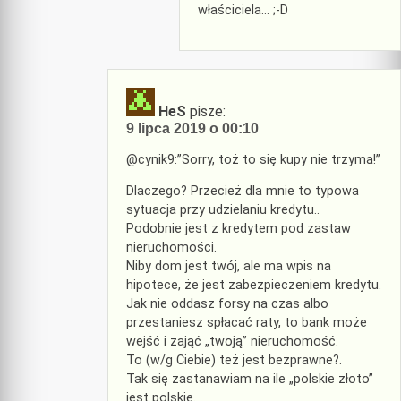
właściciela… ;-D
HeS
pisze:
9 lipca 2019 o 00:10
@cynik9:”Sorry, toż to się kupy nie trzyma!”
Dlaczego? Przecież dla mnie to typowa
sytuacja przy udzielaniu kredytu..
Podobnie jest z kredytem pod zastaw
nieruchomości.
Niby dom jest twój, ale ma wpis na
hipotece, że jest zabezpieczeniem kredytu.
Jak nie oddasz forsy na czas albo
przestaniesz spłacać raty, to bank może
wejść i zająć „twoją” nieruchomość.
To (w/g Ciebie) też jest bezprawne?.
Tak się zastanawiam na ile „polskie złoto”
jest polskie.