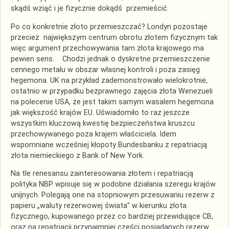
skądś wziąć i je fizycznie dokądś przemieścić.
Po co konkretnie złoto przemieszczać? Londyn pozostaje
przecież największym centrum obrotu złotem fizycznym tak
więc argument przechowywania tam złota krajowego ma
pewien sens. Chodzi jednak o dyskretne przemieszczenie
cennego metalu w obszar własnej kontroli i poza zasięg
hegemona. UK na przykład zademonstrowało wielokrotnie,
ostatnio w przypadku bezprawnego zajęcia złota Wenezueli
na polecenie USA, że jest takim samym wasalem hegemona
jak większość krajów EU. Uświadomiło to raz jeszcze
wszystkim kluczową kwestię bezpieczeństwa kruszcu
przechowywanego poza krajem właściciela. Idem
wspomniane wcześniej kłopoty Bundesbanku z repatriacją
złota niemieckiego z Bank of New York.
Na tle renesansu zainteresowania złotem i repatriacją
polityka NBP wpisuje się w podobne działania szeregu krajów
unijnych. Polegają one na stopniowym przesuwaniu rezerw z
papieru „waluty rezerwowej świata” w kierunku złota
fizycznego, kupowanego przez co bardziej przewidujące CB,
oraz na repatriacji przynajmniej części posiadanych rezerw.