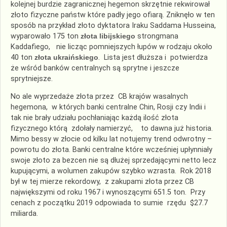
kolejnej burdzie zagranicznej hegemon skrzętnie rekwirował
złoto fizyczne państw które padły jego ofiarą. Zniknęło w ten
sposób na przykład złoto dyktatora Iraku Saddama Husseina,
wyparowało 175 ton
złota libijskiego
strongmana
Kaddafiego, nie licząc pomniejszych łupów w rodzaju około
40 ton
złota ukraińskiego
. Lista jest dłuższa i potwierdza
że wśród banków centralnych są sprytne i jeszcze
sprytniejsze.
No ale wyprzedaże złota przez CB krajów wasalnych
hegemona, w których banki centralne Chin, Rosji czy Indii i
tak nie brały udziału pochłaniając każdą ilość złota
fizycznego którą zdołały namierzyć, to dawna już historia.
Mimo bessy w złocie od kilku lat notujemy trend odwrotny –
powrotu do złota. Banki centralne które wcześniej upłynniały
swoje złoto za bezcen nie są dłużej sprzedającymi netto lecz
kupującymi, a wolumen zakupów szybko wzrasta. Rok 2018
był w tej mierze rekordowy, z zakupami złota przez CB
największymi od roku 1967 i wynoszącymi 651.5 ton. Przy
cenach z początku 2019 odpowiada to sumie rzędu $27.7
miliarda.