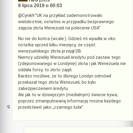
8 lipca 2019 o 00:03
@Cynik9:”UK na przykład zademonstrowało
wielokrotnie, ostatnio w przypadku bezprawnego
zajęcia złota Wenezueli na polecenie USA”
No nie do końca (wcale:). Gdzieś mi wpadła w oko
notatka sprzed kilku miesięcy, że część
wenezuelskiego złota przejął DB.
Niemcy udzieliły Wenezueli kredytu pod zastaw tego
(zdeponowanego w Londynie) złota i jak Wenezuela nie
oddała forsy, to złoto zajęli.
Bardzo możliwe, że to dlatego Londyn odmówił
przekazał tego złota Wenezueli, bo było
zabezpieczeniem kredytu.
Ale jak to w dzisiejszym (medialnym) świecie bywa,
poprzez zmanipulowaną informację można każdego
przedstawić jako „czarnego luda”.