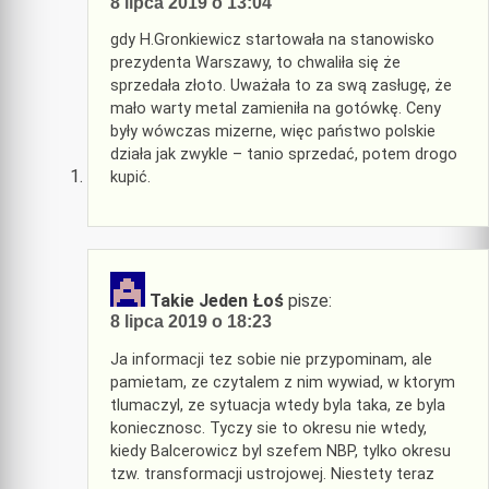
8 lipca 2019 o 13:04
gdy H.Gronkiewicz startowała na stanowisko
prezydenta Warszawy, to chwaliła się że
sprzedała złoto. Uważała to za swą zasługę, że
mało warty metal zamieniła na gotówkę. Ceny
były wówczas mizerne, więc państwo polskie
działa jak zwykle – tanio sprzedać, potem drogo
kupić.
Takie Jeden Łoś
pisze:
8 lipca 2019 o 18:23
Ja informacji tez sobie nie przypominam, ale
pamietam, ze czytalem z nim wywiad, w ktorym
tlumaczyl, ze sytuacja wtedy byla taka, ze byla
koniecznosc. Tyczy sie to okresu nie wtedy,
kiedy Balcerowicz byl szefem NBP, tylko okresu
tzw. transformacji ustrojowej. Niestety teraz