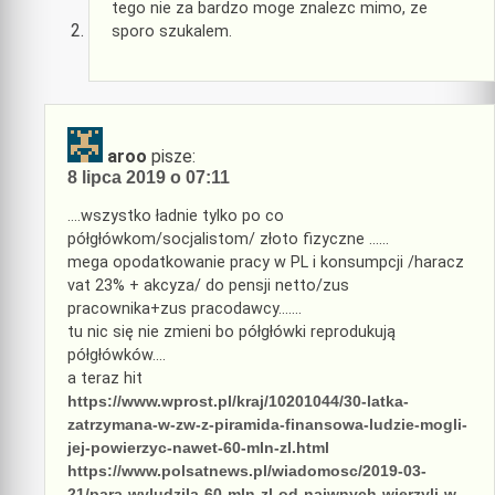
tego nie za bardzo moge znalezc mimo, ze
sporo szukalem.
aroo
pisze:
8 lipca 2019 o 07:11
….wszystko ładnie tylko po co
półgłówkom/socjalistom/ złoto fizyczne ……
mega opodatkowanie pracy w PL i konsumpcji /haracz
vat 23% + akcyza/ do pensji netto/zus
pracownika+zus pracodawcy…….
tu nic się nie zmieni bo półgłówki reprodukują
półgłówków….
a teraz hit
https://www.wprost.pl/kraj/10201044/30-latka-
zatrzymana-w-zw-z-piramida-finansowa-ludzie-mogli-
jej-powierzyc-nawet-60-mln-zl.html
https://www.polsatnews.pl/wiadomosc/2019-03-
21/para-wyludzila-60-mln-zl-od-naiwnych-wierzyli-w-