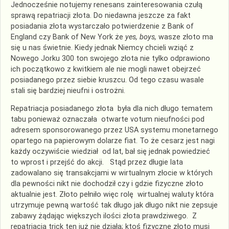
Jednocześnie notujemy renesans zainteresowania czułą
sprawą repatriacji złota. Do niedawna jeszcze za fakt
posiadania złota wystarczało potwierdzenie z Bank of
England czy Bank of New York że
yes, boys,
wasze złoto ma
się u nas świetnie. Kiedy jednak Niemcy chcieli wziąć z
Nowego Jorku 300 ton swojego złota nie tylko odprawiono
ich początkowo z kwitkiem ale nie mogli nawet obejrzeć
posiadanego przez siebie kruszcu. Od tego czasu wasale
stali się bardziej nieufni i ostrożni.
Repatriacja posiadanego złota była dla nich długo tematem
tabu ponieważ oznaczała otwarte votum nieufności pod
adresem sponsorowanego przez USA systemu monetarnego
opartego na papierowym dolarze fiat. To że cesarz jest nagi
każdy oczywiście wiedział od lat, bał się jednak powiedzieć
to wprost i przejść do akcji. Stąd przez długie lata
zadowalano się transakcjami w wirtualnym złocie w których
dla pewności nikt nie dochodził czy i gdzie fizyczne złoto
aktualnie jest. Złoto pełniło więc rolę wirtualnej waluty która
utrzymuje pewną wartość tak długo jak długo nikt nie zepsuje
zabawy żądając większych ilości złota prawdziwego. Z
repatriacją trick ten już nie działa; ktoś fizyczne złoto musi