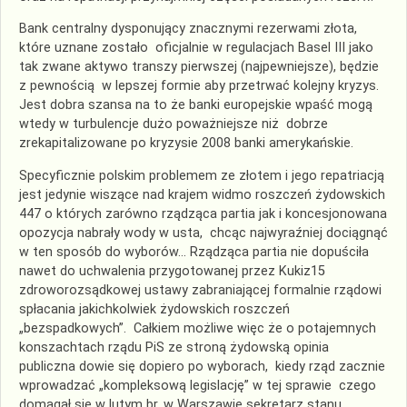
Bank centralny dysponujący znacznymi rezerwami złota,
które uznane zostało oficjalnie w regulacjach Basel III jako
tak zwane aktywo transzy pierwszej (najpewniejsze), będzie
z pewnością w lepszej formie aby przetrwać kolejny kryzys.
Jest dobra szansa na to że banki europejskie wpaść mogą
wtedy w turbulencje dużo poważniejsze niż dobrze
zrekapitalizowane po kryzysie 2008 banki amerykańskie.
Specyficznie polskim problemem ze złotem i jego repatriacją
jest jedynie wiszące nad krajem widmo roszczeń żydowskich
447 o których zarówno rządząca partia jak i koncesjonowana
opozycja nabrały wody w usta, chcąc najwyraźniej dociągnąć
w ten sposób do wyborów… Rządząca partia nie dopuściła
nawet do uchwalenia przygotowanej przez Kukiz15
zdroworozsądkowej ustawy zabraniającej formalnie rządowi
spłacania jakichkolwiek żydowskich roszczeń
„bezspadkowych”. Całkiem możliwe więc że o potajemnych
konszachtach rządu PiS ze stroną żydowską opinia
publiczna dowie się dopiero po wyborach, kiedy rząd zacznie
wprowadzać „kompleksową legislację” w tej sprawie czego
domagał się w lutym br. w Warszawie sekretarz stanu