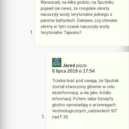
Wenezueli, na kilka godzin, na Sputniku
pojawil sie news, ze rosyjskie okrety
naruszyly wody terytorialne jednego z
panstw baltyckich. Ciekawe, czy chinskie
okrety w tym czasie naruszyly wody
terytorialne Tajwanu?
Jared
pisze:
8 lipca 2019 o 17:54
Trzeba brać pod uwagę, że Sputnik
został stworzony głównie w celu
dezinformacji, a nie jako źródło
informacji. Potem takie Sznepfy
głośno opowiadają o przewagach
technologicznych „radzieckich SU”
nad F 35.