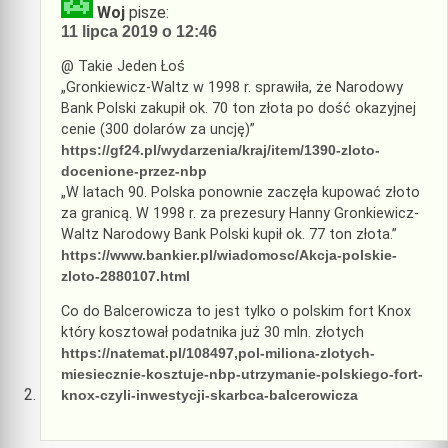
Woj
pisze:
11 lipca 2019 o 12:46
@ Takie Jeden Łoś
„Gronkiewicz-Waltz w 1998 r. sprawiła, że Narodowy
Bank Polski zakupił ok. 70 ton złota po dość okazyjnej
cenie (300 dolarów za uncję)”
https://gf24.pl/wydarzenia/kraj/item/1390-zloto-
docenione-przez-nbp
„W latach 90. Polska ponownie zaczęła kupować złoto
za granicą. W 1998 r. za prezesury Hanny Gronkiewicz-
Waltz Narodowy Bank Polski kupił ok. 77 ton złota.”
https://www.bankier.pl/wiadomosc/Akcja-polskie-
zloto-2880107.html
Co do Balcerowicza to jest tylko o polskim fort Knox
który kosztował podatnika już 30 mln. złotych
https://natemat.pl/108497,pol-miliona-zlotych-
miesiecznie-kosztuje-nbp-utrzymanie-polskiego-fort-
knox-czyli-inwestycji-skarbca-balcerowicza