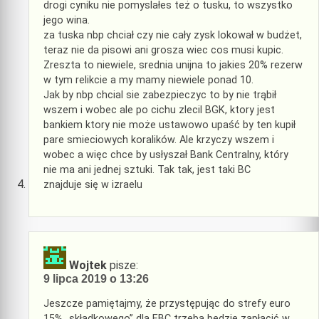
drogi cyniku nie pomyslałes też o tusku, to wszystko
jego wina.
za tuska nbp chciał czy nie cały zysk lokował w budżet,
teraz nie da pisowi ani grosza wiec cos musi kupic.
Zreszta to niewiele, srednia unijna to jakies 20% rezerw
w tym relikcie a my mamy niewiele ponad 10.
Jak by nbp chcial sie zabezpieczyc to by nie trąbił
wszem i wobec ale po cichu zlecil BGK, ktory jest
bankiem ktory nie może ustawowo upaść by ten kupił
pare smieciowych koralików. Ale krzyczy wszem i
wobec a więc chce by usłyszał Bank Centralny, który
nie ma ani jednej sztuki. Tak tak, jest taki BC
znajduje się w izraelu
Wojtek
pisze:
9 lipca 2019 o 13:26
Jeszcze pamiętajmy, że przystępując do strefy euro
15% „składkowego” dla EBC trzeba będzie zapłacić w