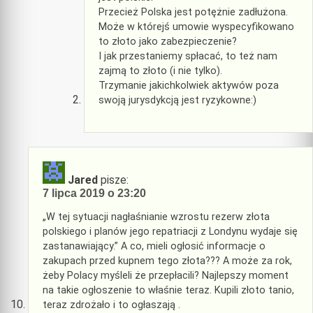
Przecież Polska jest potężnie zadłużona.
Może w którejś umowie wyspecyfikowano
to złoto jako zabezpieczenie?
I jak przestaniemy spłacać, to też nam
zajmą to złoto (i nie tylko).
Trzymanie jakichkolwiek aktywów poza
swoją jurysdykcją jest ryzykowne:)
Jared
pisze:
7 lipca 2019 o 23:20
„W tej sytuacji nagłaśnianie wzrostu rezerw złota
polskiego i planów jego repatriacji z Londynu wydaje się
zastanawiający.” A co, mieli ogłosić informacje o
zakupach przed kupnem tego złota??? A może za rok,
żeby Polacy myśleli że przepłacili? Najlepszy moment
na takie ogłoszenie to właśnie teraz. Kupili złoto tanio,
teraz zdrożało i to ogłaszają .