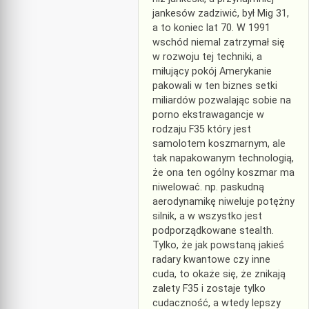
jankesów zadziwić, był Mig 31,
a to koniec lat 70. W 1991
wschód niemal zatrzymał się
w rozwoju tej techniki, a
miłujący pokój Amerykanie
pakowali w ten biznes setki
miliardów pozwalając sobie na
porno ekstrawagancje w
rodzaju F35 który jest
samolotem koszmarnym, ale
tak napakowanym technologią,
że ona ten ogólny koszmar ma
niwelować. np. paskudną
aerodynamikę niweluje potężny
silnik, a w wszystko jest
podporządkowane stealth.
Tylko, że jak powstaną jakieś
radary kwantowe czy inne
cuda, to okaże się, że znikają
zalety F35 i zostaje tylko
cudaczność, a wtedy lepszy