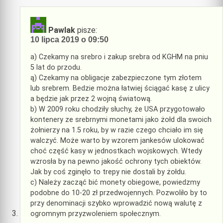
Pawlak
pisze:
10 lipca 2019 o 09:50
a) Czekamy na srebro i zakup srebra od KGHM na pniu
5 lat do przodu.
ą) Czekamy na obligacje zabezpieczone tym złotem
lub srebrem. Bedzie można łatwiej ściągać kasę z ulicy
a będzie jak przez 2 wojną światową.
b) W 2009 roku chodziły słuchy, że USA przygotowało
kontenery ze srebrnymi monetami jako żołd dla swoich
żołnierzy na 1.5 roku, by w razie czego chciało im się
walczyć. Może warto by wzorem jankesów ulokować
choć część kasy w jednostkach wojskowych. Wtedy
wzrosła by na pewno jakość ochrony tych obiektów.
Jak by coś zginęło to trepy nie dostali by żołdu.
c) Należy zacząć bić monety obiegowe, powiedzmy
podobne do 10-20 zł przedwojennych. Pozwoliło by to
przy denominacji szybko wprowadzić nową walutę z
ogromnym przyzwoleniem społecznym.