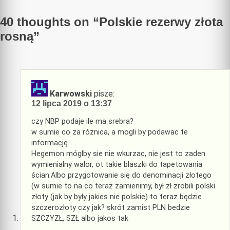
wpisu
40 thoughts on “
Polskie rezerwy złota
rosną
”
Karwowski
pisze:
12 lipca 2019 o 13:37
czy NBP podaje ile ma srebra?
w sumie co za różnica, a mogli by podawac te
informację
Hegemon mógłby sie nie wkurzac, nie jest to zaden
wymienialny walor, ot takie blaszki do tapetowania
ścian.Albo przygotowanie się do denominacji złotego
(w sumie to na co teraz zamienimy, był zł zrobili polski
złoty (jak by były jakies nie polskie) to teraz będzie
szczerozłoty czy jak? skrót zamist PLN bedzie
SZCZYZŁ, SZŁ albo jakos tak