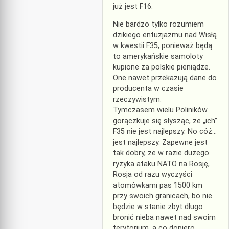
już jest F16.
Nie bardzo tylko rozumiem
dzikiego entuzjazmu nad Wisłą
w kwestii F35, ponieważ będą
to amerykańskie samoloty
kupione za polskie pieniądze.
One nawet przekazują dane do
producenta w czasie
rzeczywistym.
Tymczasem wielu Poliników
gorączkuje się słysząc, że „ich”
F35 nie jest najlepszy. No cóż…
jest najlepszy. Zapewne jest
tak dobry, że w razie dużego
ryzyka ataku NATO na Rosję,
Rosja od razu wyczyści
atomówkami pas 1500 km
przy swoich granicach, bo nie
będzie w stanie zbyt długo
bronić nieba nawet nad swoim
terytorium, a co dopiero