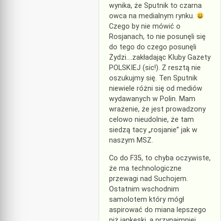
wynika, że Sputnik to czarna
owca na medialnym rynku.
Czego by nie mówić o
Rosjanach, to nie posunęli się
do tego do czego posunęli
Żydzi….zakładając Kluby Gazety
POLSKIEJ (sic!). Z resztą nie
oszukujmy się. Ten Sputnik
niewiele różni się od mediów
wydawanych w Polin. Mam
wrażenie, że jest prowadzony
celowo nieudolnie, że tam
siedzą tacy „rosjanie” jak w
naszym MSZ.
Co do F35, to chyba oczywiste,
że ma technologiczne
przewagi nad Suchojem.
Ostatnim wschodnim
samolotem który mógł
aspirować do miana lepszego
niż jankeski, a przynajmniej