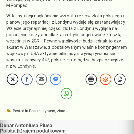
M.Pompeo.
W tej sytuacji nagłaśnianie wzrostu rezerw złota polskiego i
planów jego repatriacji z Londynu wydaje się zastanawiający.
Wzięcie przynajmniej części złota z Londynu wygląda na
posunięcie korzystne dla kraju i było sugerowane zresztą
wcześniej w 2GR. Pewne wątpliwości budzi jednak to czy
akurat w Warszawie, z obstalowanym właśnie kontyngentem
wojskowym USA aktywnie pilnującym wywiązywania się
wasala z uchwały 447, polskie złoto będzie bezpieczniejsze
niż w Londynie.
Posted in
Polska
,
system
,
złoto
Nawigacja
Denar Antoniusa Piusa
Polska (k)rajem podatkowym