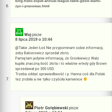
king-hsbc-expat-annual-league-table-gdzie-warto-
zyc-i-pracowac.html
Woj
pisze:
8 lipca 2019 o 10:44
@Takie Jeden Łoś Nie przypominam sobie informacji,
żeby Balcerowicz sprzedał złoto.
Pamiętam jedynie informację, że Gronkiewicz Walz
kupiła znaczną ilość złota i to właśnie wtedy gdy Brown
sprzedawał po 300 USD.
Trzeba oddać sprawiedliwość i p. Hanna coś dla Polski
też zrobiła a nie tylko czyściła kamienice
Piotr Gołębiewski
pisze: