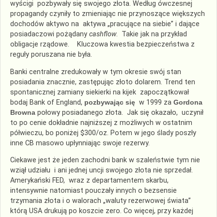
wyścigi pozbywały się swojego złota. Według ówczesnej
propagandy czyniły to zmieniając nie przynoszące większych
dochodów aktywo na aktywa „pracujące na siebie” i dające
posiadaczowi pożądany
cashflow
. Takie jak na przykład
obligacje rządowe. Kluczowa kwestia bezpieczeństwa z
reguły poruszana nie była.
Banki centralne zredukowały w tym okresie swój stan
posiadania znacznie, zastępując złoto dolarem. Trend ten
spontanicznej zamiany siekierki na kijek zapoczątkował
bodaj Bank of England,
pozbywając się
w 1999 za
Gordona
Browna
połowy posiadanego złota. Jak się okazało, uczynił
to po cenie dokładnie najniższej z możliwych w ostatnim
półwieczu, bo poniżej $300/oz. Potem w jego ślady poszły
inne CB masowo upłynniając swoje rezerwy.
Ciekawe jest że jeden zachodni bank w szaleństwie tym nie
wziął udziału i ani jednej uncji swojego złota nie sprzedał.
Amerykański FED, wraz z departamentem skarbu,
intensywnie natomiast pouczały innych o bezsensie
trzymania złota i o walorach „waluty rezerwowej świata”
którą USA drukują po koszcie zero. Co więcej, przy każdej