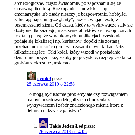
archeologiczne, często świadomie, po zapoznaniu się ze
stosowną literaturą. Rozkopanie stanowiska – np.
cmentarzyska lub osady niszczy je bezpowrotnie, hobbyści
zabierają najcenniejsze „fanty”, pozostawiając resztę w
przemieszanej ziemi. Od czasu, kiedy to wykrywacze stały się
dostępne dla każdego, niszczenie obiektów archeologicznych
jest taką plagą, że w naukowych publikacjach często nie
podaje się lokalizacji np. kurhanów, dopóki nie zostaną
przebadane do końca (co trwa czasami nawet kilkanaście-
kilkadziesiąt lat). Taki koleś, który wszedł w posiadanie
denaru nie przyzna się, że aby go pozyskać, rozpieprzył kilka
grobów z okresu rzymskiego.
cynik9
pisze:
25 czerwca 2019 o 22:58
To mogą być istotnie problemy ale czy rozwiązaniem
ma być urzędowa delegalizacja chodzenia z
wykrywaczem i zabór znalezionego mienia które z
definicji należy się państwu?
Takie Jeden Łoś
pisze:
26 czerwca 2019 o 14:05