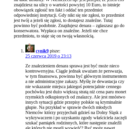
znajdziesz na ulicy o wartości powyżej 10 Euro, to istnieje
obowiązek zgłosić ten fakt i oddać ten przedmiot
odpowiedniej instytucji. Gdy nikt się nie zgłosi, to przedmiot
jest twój a jeżeli się zgłosi, to dostajesz znaleźne. Tutaj
powinno być podobnie. Znajdujesz denara – zgłaszasz go do
konserwatora. Wypłaca on znaleźne. Jeżeli nie chce
przedmiotu, to staje się on twoją własnością.
cynik9
pisze:
25 czerwca 2019 o 23:13
Ze znalezieniem denara sprawa jest być może nieco
kontrowersyjna. Ciągle jednak uważam że perswazja,
w tym finansowa, powinna być głównym instrumentem
a nie administracyjne zakazy. Myślę że dewastacja czy
nie wskazanie miejsca jakiegoś potencjalnie cennego
pochówku jest dużo większą stratą niż cena paru monet
rzymskich odkupionych od znalazcy. Ale jest mnóstwo
innych sytuacji gdzie przepisy polskie są kryminalnie
głupie. Na przykład w sprawie dwóch młodych
Niemców którzy przyjechali gdzieś na Dolny Sląsk z
wykrywaczem i po uzyskaniu zgody właściciela zaczęli
szukać pamiątek rodzinnych, które następnie znaleźli
ale których nie mogli wywieźć? Być może nawet