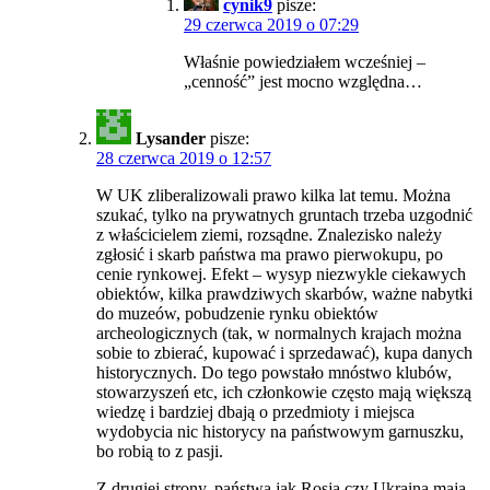
cynik9
pisze:
29 czerwca 2019 o 07:29
Właśnie powiedziałem wcześniej –
„cenność” jest mocno względna…
Lysander
pisze:
28 czerwca 2019 o 12:57
W UK zliberalizowali prawo kilka lat temu. Można
szukać, tylko na prywatnych gruntach trzeba uzgodnić
z właścicielem ziemi, rozsądne. Znalezisko należy
zgłosić i skarb państwa ma prawo pierwokupu, po
cenie rynkowej. Efekt – wysyp niezwykle ciekawych
obiektów, kilka prawdziwych skarbów, ważne nabytki
do muzeów, pobudzenie rynku obiektów
archeologicznych (tak, w normalnych krajach można
sobie to zbierać, kupować i sprzedawać), kupa danych
historycznych. Do tego powstało mnóstwo klubów,
stowarzyszeń etc, ich członkowie często mają większą
wiedzę i bardziej dbają o przedmioty i miejsca
wydobycia nic historycy na państwowym garnuszku,
bo robią to z pasji.
Z drugiej strony, państwa jak Rosja czy Ukraina mają