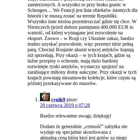
zamierzonych. A wszystko to przy braku granic w
Schengen… We Francji jest lista obiektów istotnych dla
historii i te muszą zostać na terenie Republiki.
Wszystko inne można przemieszczać gdzie się chce. W
Niemczech (jeżeli dobrze pamiętam) 400.000 EUR to
wartość, od której wymagane jest zezwolenie na
eksport. Znowu – w Rosji czy Ukrainie zakaz, bardzo
trudno uzyskać pozwolenie, więc przemyt idzie pełną
parą. Chociaż Rosjanie akurat więcej antyków kupują
niż sprzedają. Przy okazji – w tych krajach, gdzie są
luźne przepisy o ochronie, mają dużo bardziej
rozwinięte rynki antyków, wystarczy spojrzeć na
zarabiające miliony domy aukcyjne. Przy okazji w tych
krajach powstają niesamowite kolekcje, które często są
później przekazywane do muzeów.
cynik9
pisze:
29 czerwca 2019 o 07:28
Bardzo relewantne uwagi, dziękuję!
Dodam że generalnie „cenność” zabytku nie
wydaje się specjalnie skorelowana z
aktualną ceną którą ktoś jest gotów za niego