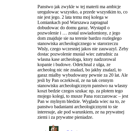
Panstwo jak zwykle w tej materii ma ambicje
uregulowac wszystko, a przede wszystkim to, co
nie jest jego. 2 lata temu moj kolega w
Lomiankach pod Warszawa zapragnal
dobudowac do domu garaz. Wystapil o
pozwolenie i … zostal uswiadomiony, z jego
dom znajduje sie na terenie bardzo rozleglego
stanowiska archeologicznego w starorzeczu
Wisly, czego wczesniej jakos nie zauwazyl. Zeby
dostac pozwolenie musial wiec zatrudnic za
wlasna kase archeologa, ktory nadzorowal
kopanie i budowe. Odetchnal z ulga, ze
archeolog nic nie znalazl, bo jakby znalazl, to
garaz mialby wybudowany pewnie za 20 lat. Ale
jesli by Pan oczekiwal, ze na tak cennym
stanowisku archeologicznym panstwo na wlasny
koszt bedzie czegos szukac np. za plotem tego
mojego kolegi, to musze Pana rozczarowac – jest
Pan w mylnym bledzie. Wyglada wiec na to, ze
panstwo badaniami archeologicznymi to sie
interesuje, ale pod warunkiem, ze na prywatnej
ziemi i za prywatne pieniadze.