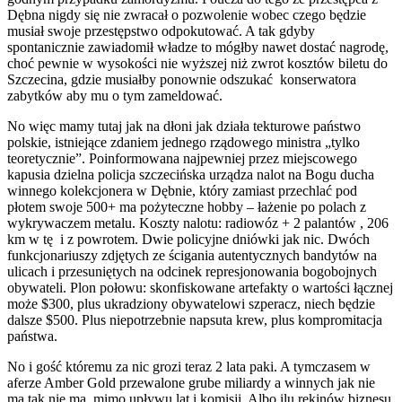
Dębna nigdy się nie zwracał o pozwolenie wobec czego będzie
musiał swoje przestępstwo odpokutować. A tak gdyby
spontanicznie zawiadomił władze to mógłby nawet dostać nagrodę,
choć pewnie w wysokości nie wyższej niż zwrot kosztów biletu do
Szczecina, gdzie musiałby ponownie odszukać konserwatora
zabytków aby mu o tym zameldować.
No więc mamy tutaj jak na dłoni jak działa tekturowe państwo
polskie, istniejące zdaniem jednego rządowego ministra „tylko
teoretycznie”. Poinformowana najpewniej przez miejscowego
kapusia dzielna policja szczecińska urządza nalot na Bogu ducha
winnego kolekcjonera w Dębnie, który zamiast przechlać pod
płotem swoje 500+ ma pożyteczne hobby – łażenie po polach z
wykrywaczem metalu. Koszty nalotu: radiowóz + 2 palantów , 206
km w tę i z powrotem. Dwie policyjne dniówki jak nic. Dwóch
funkcjonariuszy zdjętych ze ścigania autentycznych bandytów na
ulicach i przesuniętych na odcinek represjonowania bogobojnych
obywateli. Plon połowu: skonfiskowane artefakty o wartości łącznej
może $300, plus ukradziony obywatelowi szperacz, niech będzie
dalsze $500. Plus niepotrzebnie napsuta krew, plus kompromitacja
państwa.
No i gość któremu za nic grozi teraz 2 lata paki. A tymczasem w
aferze Amber Gold przewalone grube miliardy a winnych jak nie
ma tak nie ma, mimo upływu lat i komisji. Albo ilu rekinów biznesu