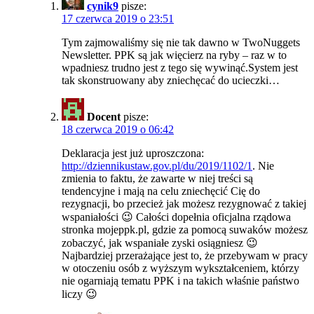
cynik9
pisze:
17 czerwca 2019 o 23:51
Tym zajmowaliśmy się nie tak dawno w TwoNuggets
Newsletter. PPK są jak więcierz na ryby – raz w to
wpadniesz trudno jest z tego się wywinąć.System jest
tak skonstruowany aby zniechęcać do ucieczki…
Docent
pisze:
18 czerwca 2019 o 06:42
Deklaracja jest już uproszczona:
http://dziennikustaw.gov.pl/du/2019/1102/1
. Nie
zmienia to faktu, że zawarte w niej treści są
tendencyjne i mają na celu zniechęcić Cię do
rezygnacji, bo przecież jak możesz rezygnować z takiej
wspaniałości 😉 Całości dopełnia oficjalna rządowa
stronka mojeppk.pl, gdzie za pomocą suwaków możesz
zobaczyć, jak wspaniałe zyski osiągniesz 😉
Najbardziej przerażające jest to, że przebywam w pracy
w otoczeniu osób z wyższym wykształceniem, którzy
nie ogarniają tematu PPK i na takich właśnie państwo
liczy 😉