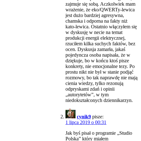
zajmuje się sobą. Aczkolwiek mam
wrażenie, że eko/QWERTy-lewica
jest dużo bardziej agresywna,
chamska i odporna na fakty niż
kato-lewica. Ostatnio włączyłem się
w dyskusję w necie na temat
produkcji energii elektrycznej,
rzuciłem kilka suchych faktów, bez
ocen. Dyskusja zamarła, jakaś
pojedyncza osoba napisała, że w
dziękuje, bo w końcu ktoś pisze
konkrety, nie emocjonalne tezy. Po
prostu nikt nie był w stanie podjąć
rozmowy, bo tak naprawdę nie mają
cienia wiedzy, tylko rezonują
odpryskami zdań i opinii
„autorytetów”, w tym
niedokształconych dziennikarzyn.
cynik9
pisze:
1 lipca 2019 o 00:31
Jak byś pisał o programie „Studio
Polska” który miałem