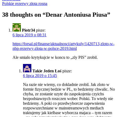
Polskie rezerwy złota rosną
38 thoughts on “
Denar Antoniusa Piusa
”
Piotr34
pisze:
6 lipca 2019 o 08:31
https://forsal.pl/finanse/aktualnosci/artykuly/1420713,zloto-w-
nbp-rezerwy-zlota-w-polsce-2019.html
Ale smialo krytykujcie w koncu to „zly PIS” zrobil.
Takie Jeden Łoś
pisze:
6 lipca 2019 o 15:45
Na razie nie wiemy, co dokladnie zrobil. Jak zloto w
formie fizycznej bedzie w PL, to bedziemy chwalic. No
chyba, ze zostanie uzyte do zaspokojenia czyichs
bezpodstawnych roszczen wobec Polski. To wtedy nie
bedziemy. A poki co przedwyborcze zapewnienia
rozpowszechniane w mainstreamowych mediach
traktujemy jak kielbase wyborcza majaca – tym razem