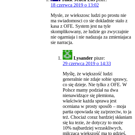
18 czerwca 2019 o 13:02
Mysle, ze wiekszosc ludzi po prostu nie
ma swiadomosci co sie dokladnie stalo z
kasa z OFE. System jest na tyle
skomplikowany, ze ludzie go zwyczajnie
nie ogarniaja i nie nadazaja za zmieniajaca
sie narracja.
Lysander
pisze:
29 czerwca 2019 o 14:33
Myślę, że większość ludzi
generalnie nie zdaje sobie sprawy,
co się dzieje. Nie tylko z OFE. W
Polsce mamy podział na dwa
nienawidzące się plemiona,
właściwie każda sprawa jest
oceniana w prosty sposób – moja
partia opowiada się za/przeciw, to ja
też. Chociaż coraz bardziej skłaniam
się ku tezie, że dotyczy to może
10% najbardziej wrzaskliwych,
milcząca większość ma to gdzieś,