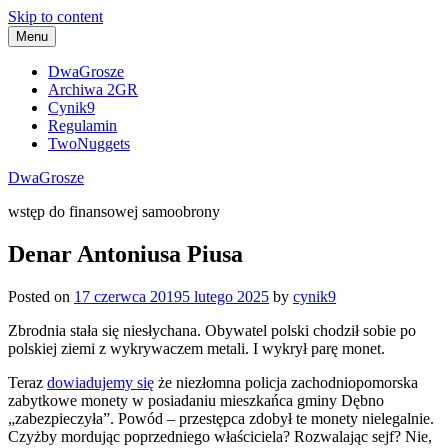
Skip to content
Menu
DwaGrosze
Archiwa 2GR
Cynik9
Regulamin
TwoNuggets
DwaGrosze
wstęp do finansowej samoobrony
Denar Antoniusa Piusa
Posted on
17 czerwca 2019
5 lutego 2025
by
cynik9
Zbrodnia stała się niesłychana. Obywatel polski chodził sobie po
polskiej ziemi z wykrywaczem metali. I wykrył parę monet.
Teraz
dowiadujemy się
że niezłomna policja zachodniopomorska
zabytkowe monety w posiadaniu mieszkańca gminy Dębno
„zabezpieczyła”. Powód – przestępca zdobył te monety nielegalnie.
Czyżby mordując poprzedniego właściciela? Rozwalając sejf? Nie,