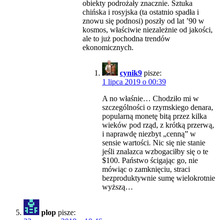
obiekty podrożały znacznie. Sztuka
chińska i rosyjska (ta ostatnio spadła i
znowu się podnosi) poszły od lat ’90 w
kosmos, właściwie niezależnie od jakości,
ale to już pochodna trendów
ekonomicznych.
cynik9
pisze:
1 lipca 2019 o 00:39
A no właśnie… Chodziło mi w
szczególności o rzymskiego denara,
popularną monetę bitą przez kilka
wieków pod rząd, z krótką przerwą,
i naprawdę niezbyt „cenną” w
sensie wartości. Nic się nie stanie
jeśli znalazca wzbogaciłby się o te
$100. Państwo ścigając go, nie
mówiąc o zamknięciu, straci
bezproduktywnie sumę wielokrotnie
wyższą…
plop
pisze: