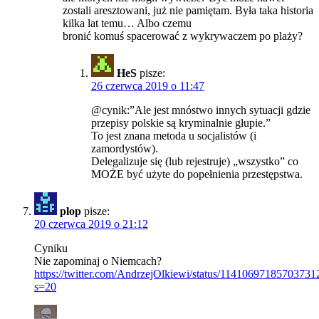
zostali aresztowani, już nie pamiętam. Była taka historia
kilka lat temu… Albo czemu
bronić komuś spacerować z wykrywaczem po plaży?
HeS
pisze:
26 czerwca 2019 o 11:47
@cynik:”Ale jest mnóstwo innych sytuacji gdzie
przepisy polskie są kryminalnie głupie.”
To jest znana metoda u socjalistów (i
zamordystów).
Delegalizuje się (lub rejestruje) „wszystko” co
MOŻE być użyte do popełnienia przestępstwa.
plop
pisze:
20 czerwca 2019 o 21:12
Cyniku
Nie zapominaj o Niemcach?
https://twitter.com/AndrzejOlkiewi/status/11410697185703731
s=20