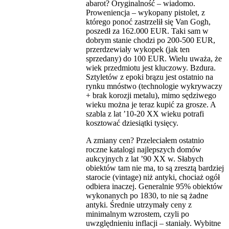
abarot? Oryginalność – wiadomo.
Proweniencja – wykopany pistolet, z
którego ponoć zastrzelił się Van Gogh,
poszedł za 162.000 EUR. Taki sam w
dobrym stanie chodzi po 200-500 EUR,
przerdzewiały wykopek (jak ten
sprzedany) do 100 EUR. Wielu uważa, że
wiek przedmiotu jest kluczowy. Bzdura.
Sztyletów z epoki brązu jest ostatnio na
rynku mnóstwo (technologie wykrywaczy
+ brak korozji metalu), mimo sędziwego
wieku można je teraz kupić za grosze. A
szabla z lat ’10-20 XX wieku potrafi
kosztować dziesiątki tysięcy.
A zmiany cen? Przeleciałem ostatnio
roczne katalogi najlepszych domów
aukcyjnych z lat ’90 XX w. Słabych
obiektów tam nie ma, to są zresztą bardziej
starocie (vintage) niż antyki, chociaż ogół
odbiera inaczej. Generalnie 95% obiektów
wykonanych po 1830, to nie są żadne
antyki. Średnie utrzymały ceny z
minimalnym wzrostem, czyli po
uwzględnieniu inflacji – staniały. Wybitne