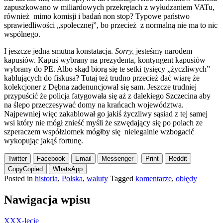
zapuszkowano w miliardowych przekrętach z wyłudzaniem VATu,
również mimo komisji i badań non stop? Typowe państwo
sprawiedliwości „społecznej”, bo przecież z normalną nie ma to nic
wspólnego.
I jeszcze jedna smutna konstatacja.
Sorry,
jesteśmy narodem
kapusiów. Kapuś wybrany na prezydenta, kontyngent kapusiów
wybrany do PE. Albo skąd biorą się te setki tysięcy „życzliwych”
kablujących do fiskusa? Tutaj też trudno przecież dać wiarę że
kolekcjoner z Dębna zadenuncjował się sam. Jeszcze trudniej
przypuścić że policja fatygowała się aż z dalekiego Szczecina aby
na ślepo przeczesywać domy na krańcach województwa.
Najpewniej więc zakablował go jakiś życzliwy sąsiad z tej samej
wsi który nie mógł znieść myśli że szwędający się po polach ze
szperaczem współziomek mógłby się nielegalnie wzbogacić
wykopując jakąś fortunę.
Twitter
Facebook
Email
Messenger
Print
Reddit
Copy
Copied
WhatsApp
Posted in
historia
,
Polska
,
waluty
Tagged
komentarze
,
obłędy
Nawigacja wpisu
XXX-lecie