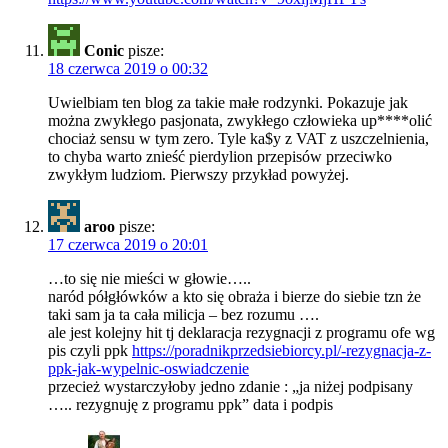
Conic
pisze:
18 czerwca 2019 o 00:32
Uwielbiam ten blog za takie małe rodzynki. Pokazuje jak
można zwykłego pasjonata, zwykłego człowieka up****olić
chociaż sensu w tym zero. Tyle ka$y z VAT z uszczelnienia,
to chyba warto znieść pierdylion przepisów przeciwko
zwykłym ludziom. Pierwszy przykład powyżej.
aroo
pisze:
17 czerwca 2019 o 20:01
…to się nie mieści w głowie…..
naród półgłówków a kto się obraża i bierze do siebie tzn że
taki sam ja ta cała milicja – bez rozumu ….
ale jest kolejny hit tj deklaracja rezygnacji z programu ofe wg
pis czyli ppk
https://poradnikprzedsiebiorcy.pl/-rezygnacja-z-
ppk-jak-wypelnic-oswiadczenie
przecież wystarczyłoby jedno zdanie : „ja niżej podpisany
….. rezygnuję z programu ppk” data i podpis