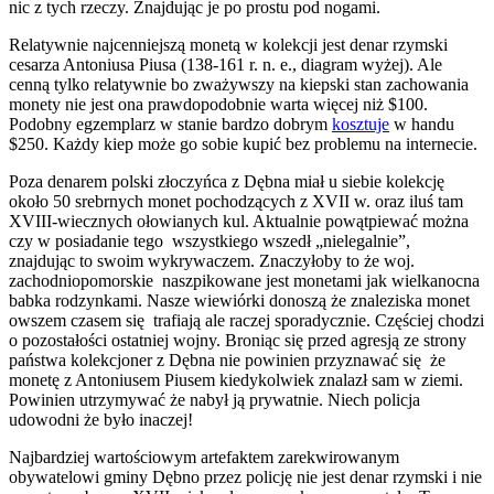
nic z tych rzeczy. Znajdując je po prostu pod nogami.
Relatywnie najcenniejszą monetą w kolekcji jest denar rzymski
cesarza Antoniusa Piusa (138-161 r. n. e., diagram wyżej). Ale
cenną tylko relatywnie bo zważywszy na kiepski stan zachowania
monety nie jest ona prawdopodobnie warta więcej niż $100.
Podobny egzemplarz w stanie bardzo dobrym
kosztuje
w handu
$250. Każdy kiep może go sobie kupić bez problemu na internecie.
Poza denarem polski złoczyńca z Dębna miał u siebie kolekcję
około 50 srebrnych monet pochodzących z XVII w. oraz iluś tam
XVIII-wiecznych ołowianych kul. Aktualnie powątpiewać można
czy w posiadanie tego wszystkiego wszedł „nielegalnie”,
znajdując to swoim wykrywaczem. Znaczyłoby to że woj.
zachodniopomorskie naszpikowane jest monetami jak wielkanocna
babka rodzynkami. Nasze wiewiórki donoszą że znaleziska monet
owszem czasem się trafiają ale raczej sporadycznie. Częściej chodzi
o pozostałości ostatniej wojny. Broniąc się przed agresją ze strony
państwa kolekcjoner z Dębna nie powinien przyznawać się że
monetę z Antoniusem Piusem kiedykolwiek znalazł sam w ziemi.
Powinien utrzymywać że nabył ją prywatnie. Niech policja
udowodni że było inaczej!
Najbardziej wartościowym artefaktem zarekwirowanym
obywatelowi gminy Dębno przez policję nie jest denar rzymski i nie