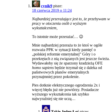
cynik9
pisze:
18 czerwca 2019 o 11:24
Najbardziej przerażające jest to, że przebywam w
pracy w otoczeniu osób z wyższym
wykształceniem,
To istotnie może przerażać… 😉
Mnie najbardziej przeraża to że ktoś w ogóle
rozważa PPK w sytuacji kiedy pamięć o
„polskiej reformie emerytalnej” Góry i o
przekrętach z nią związanych jest jeszcze świeża.
Wydawałoby się że sparzony kradzieżą OFE
homo sapiens
będzie trzymał się z daleka od
państwowych planów emerytalnych
przynajmniej przez pokolenie.
Pies dotknie elektrycznego ogrodzenia 2x i
więcej błędu już nie powtórzy. Posiadacze
wyższego wykształcenia tak szybko
najwyraźniej się nie uczą…
Takie Jeden Łoś
pisze: