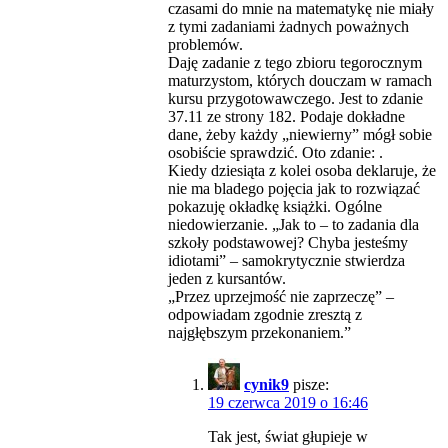
czasami do mnie na matematykę nie miały
z tymi zadaniami żadnych poważnych
problemów.
Daję zadanie z tego zbioru tegorocznym
maturzystom, których douczam w ramach
kursu przygotowawczego. Jest to zdanie
37.11 ze strony 182. Podaje dokładne
dane, żeby każdy „niewierny” mógł sobie
osobiście sprawdzić. Oto zdanie: .
Kiedy dziesiąta z kolei osoba deklaruje, że
nie ma bladego pojęcia jak to rozwiązać
pokazuję okładkę książki. Ogólne
niedowierzanie. „Jak to – to zadania dla
szkoły podstawowej? Chyba jesteśmy
idiotami” – samokrytycznie stwierdza
jeden z kursantów.
„Przez uprzejmość nie zaprzeczę” –
odpowiadam zgodnie zresztą z
najgłębszym przekonaniem.”
cynik9
pisze:
19 czerwca 2019 o 16:46
Tak jest, świat głupieje w