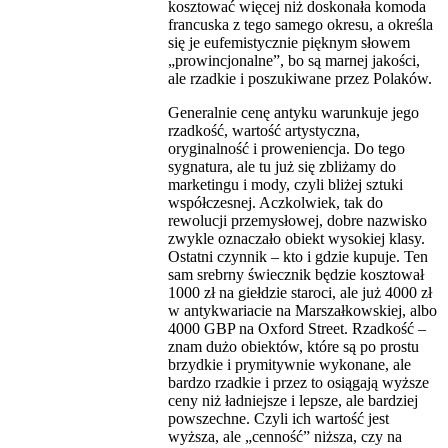
kosztować więcej niż doskonała komoda
francuska z tego samego okresu, a określa
się je eufemistycznie pięknym słowem
„prowincjonalne”, bo są marnej jakości,
ale rzadkie i poszukiwane przez Polaków.
Generalnie cenę antyku warunkuje jego
rzadkość, wartość artystyczna,
oryginalność i proweniencja. Do tego
sygnatura, ale tu już się zbliżamy do
marketingu i mody, czyli bliżej sztuki
współczesnej. Aczkolwiek, tak do
rewolucji przemysłowej, dobre nazwisko
zwykle oznaczało obiekt wysokiej klasy.
Ostatni czynnik – kto i gdzie kupuje. Ten
sam srebrny świecznik będzie kosztował
1000 zł na giełdzie staroci, ale już 4000 zł
w antykwariacie na Marszałkowskiej, albo
4000 GBP na Oxford Street. Rzadkość –
znam dużo obiektów, które są po prostu
brzydkie i prymitywnie wykonane, ale
bardzo rzadkie i przez to osiągają wyższe
ceny niż ładniejsze i lepsze, ale bardziej
powszechne. Czyli ich wartość jest
wyższa, ale „cenność” niższa, czy na