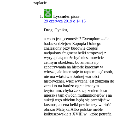
zapłacić…
Lysander
pisze:
29 czerwca 2019 o 14:15
Drogi Cyniku,
a co to jest „cenność”? Exemplum – dla
badacza dziejów Zapupia Dolnego
znaleziony przy budowie czegoś
nadpalony fragment belki stropowej z
wyrytą datą może być niesamowicie
cennym obiektem, bo zmienia np
zapatrywania na historię karczmy w
wiosze, ale interesuje to raptem pięć osób,
nie ma właściwie żadnej wartości
historycznej, więc wycena jest zbliżona do
zera i to na bardzo ograniczonym
terytorium, chyba że zrządzeniem losu
mieszka tam dwóch multimilionerów i na
aukcji tego obiektu będą się przebijać w
kosmos, a cena belki przekroczy wartość
obrazu Matejki. Albo polskie meble
kolbuszowskie z XVIII w., które potrafią