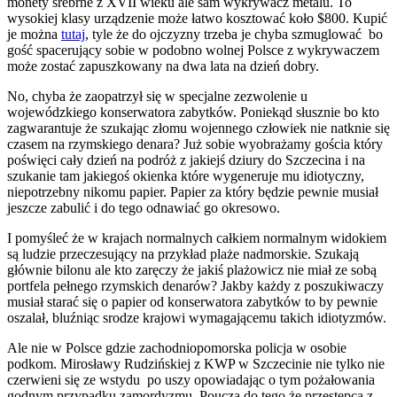
monety srebrne z XVII wieku ale sam wykrywacz metalu. To
wysokiej klasy urządzenie może łatwo kosztować koło $800. Kupić
je można
tutaj
, tyle że do ojczyzny trzeba je chyba szmuglować bo
gość spacerujący sobie w podobno wolnej Polsce z wykrywaczem
może zostać zapuszkowany na dwa lata na dzień dobry.
No, chyba że zaopatrzył się w specjalne zezwolenie u
wojewódzkiego konserwatora zabytków. Poniekąd słusznie bo kto
zagwarantuje że szukając złomu wojennego człowiek nie natknie się
czasem na rzymskiego denara? Już sobie wyobrażamy gościa który
poświęci cały dzień na podróż z jakiejś dziury do Szczecina i na
szukanie tam jakiegoś okienka które wygeneruje mu idiotyczny,
niepotrzebny nikomu papier. Papier za który będzie pewnie musiał
jeszcze zabulić i do tego odnawiać go okresowo.
I pomyśleć że w krajach normalnych całkiem normalnym widokiem
są ludzie przeczesujący na przykład plaże nadmorskie. Szukają
głównie bilonu ale kto zaręczy że jakiś plażowicz nie miał ze sobą
portfela pełnego rzymskich denarów? Jakby każdy z poszukiwaczy
musiał starać się o papier od konserwatora zabytków to by pewnie
oszalał, bluźniąc srodze krajowi wymagającemu takich idiotyzmów.
Ale nie w Polsce gdzie zachodniopomorska policja w osobie
podkom. Mirosławy Rudzińskiej z KWP w Szczecinie nie tylko nie
czerwieni się ze wstydu po uszy opowiadając o tym pożałowania
godnym przypadku zamordyzmu. Poucza do tego że przestępca z