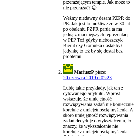
przerażającym tempie. Jak może to
nie przerażać? 😉
Weźmy niedawny desant PZPR do
PE. Jak jest to możliwe że w 30 lat
po obaleniu PZPR partia ta ma
jedną z mocniejszych reprezentacji
w PE? Toż gdyby nieboszczyk
Bierut czy Gomułka dostał był
jedynkę to też by się dostał bez
problemu.
MariuszP
pisze:
20 czerwca 2019 o 05:23
Lubię takie przykłady, jak ten z
cytowanego artykułu. Wprost
wskazuje, że umiejętność
rozwiązywania zadań nie koniecznie
koreluje z umiejętnością myślenia. A
skoro umiejętność rozwiązywania
zadań decyduje o wykształceniu, to
znaczy, że wykształcenie nie
koreluje z umiejętnością myślenia.