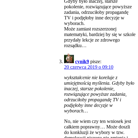
Gdyby było inaczej, starsze
pokolenie, rozwiązujące powyższe
zadania, odrzuciłoby propagandę
TV i podjęłoby inne decyzje w
wyborach.
Może zamiast rozszerzonej
matematyki, bardziej by się w szkole
przydały lekcje ze zdrowego
rozsądku…
cynik9
pisze:
20 czerwca 2019 o 09:10
wykształcenie nie koreluje z
umiejętnością myślenia. Gdyby było
inaczej, starsze pokolenie,
rozwiązujące powyższe zadania,
odrzuciłoby propagandę TV i
podjęłoby inne decyzje w
wyborach…
No, nie wiem czy ten wniosek jest
całkiem poprawny… Może doszli
do konkluzji że wybory w tzw.
demokracji niczego nie zmienią i