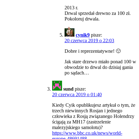
2013 r.
Drwal sprzedał drewno za 100 zł.
Pokoloruj drwala.
cynik9
pisze:
20 czerwca 2019 o 22:03
Dobre i reprezentatywne! 🙂
Jak stare drzewo miało ponad 100 w
obwodzie to drwal do dzisiaj gania
po sądach…
sund
pisze:
20 czerwca 2019 o 01:40
Kiedy Cyik opublikujesz artykuł o tym, że
trzech niewinnych Rosjan i jednego
człowieka z Rosją związanego Holendrzy
ścigają za MH17 (zastrzelenie
malezyjskiego samolotu)?
https://www.bbc.co.uk/news/world-
europe-48691488