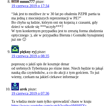
mmm777
pisze:
19 czerwca 2019 o 17:34
“Jak jest to możliwe że w 30 lat po obaleniu PZPR partia ta
ma jedną z mocniejszych reprezentacji w PE?”
Bo chyba są ludzie, którym oni się kojarzą z czasami, gdy
dzieci w szkole się ***uczyły***?
W tym konkretnym przypadku jest to zresztą forma złudzenia
optycznego :), ale w przypadku Bieruta i Gomułki bynajmniej
już nie 🙂
piękny ryj
pisze:
19 czerwca 2019 o 08:35
poproszę o jakiś spis ile kosztuje denar
od srebrnych Tyberiusza po rózne inne. Niech będzie to jakąś
nauką dla czytelników, a co do akcji z tym gościem. To już
wiemy, czekam na jakieś ciekawe informacje
arek
pisze:
19 czerwca 2019 o 07:36
Ta władza może nam tylko sprowadzić chaos w kraju
https://www.youtube.com/watch?v=9oxljMjHFYs