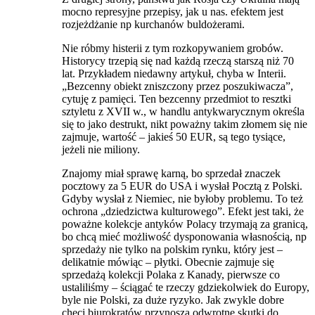
mocno represyjne przepisy, jak u nas. efektem jest
rozjeżdżanie np kurchanów buldożerami.
Nie róbmy histerii z tym rozkopywaniem grobów.
Historycy trzepią się nad każdą rzeczą starszą niż 70
lat. Przykładem niedawny artykuł, chyba w Interii.
„Bezcenny obiekt zniszczony przez poszukiwacza”,
cytuję z pamięci. Ten bezcenny przedmiot to resztki
sztyletu z XVII w., w handlu antykwarycznym określa
się to jako destrukt, nikt poważny takim złomem się nie
zajmuje, wartość – jakieś 50 EUR, są tego tysiące,
jeżeli nie miliony.
Znajomy miał sprawę karną, bo sprzedał znaczek
pocztowy za 5 EUR do USA i wysłał Pocztą z Polski.
Gdyby wysłał z Niemiec, nie byłoby problemu. To też
ochrona „dziedzictwa kulturowego”. Efekt jest taki, że
poważne kolekcje antyków Polacy trzymają za granicą,
bo chcą mieć możliwość dysponowania własnością, np
sprzedaży nie tylko na polskim rynku, który jest –
delikatnie mówiąc – płytki. Obecnie zajmuje się
sprzedażą kolekcji Polaka z Kanady, pierwsze co
ustaliliśmy – ściągać te rzeczy gdziekolwiek do Europy,
byle nie Polski, za duże ryzyko. Jak zwykle dobre
chęci biurokratów przynoszą odwrotne skutki do