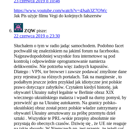
23 czerwca 2019 o 10:46
https://www.youtube.com/watch?v=4Jsah3Z7OWc
Jak Pis użyje filmu Vegi do kolejnych fałszerstw
ZQW
pisze:
22 czerwca 2019 o 23:30
Słuchałem o tym w radio jadąc samochodem. Podobno facet
pochwalił się znaleziskiem na jakimś forum na facebooku.
Najprawdopodobniej wszystkie fora internetowe są pod
kontrolą i odpowiednie oprogramowanie namierza
delikwentów. Nie potrzeba więc żadnych kapusiów.
Dlatego : VPN, tor browser i zawsze podawać zmyślone dane
przy rejestracji na różnych portalach. Tak na marginesie , to
podałbym jeszcze jeden przykład jak idiotyczne jest polskie
prawo dotyczące zabytków. Czytałem kiedyś historię, jak
obywatel Ukrainy nabył legalnie w Berlinie obraz XIX
wiecznego ukraińskiego malarza i wpadł na durny pomysł, by
przewieźć go na Ukrainę autokarem. Na granicy polsko-
ukraińskiej obraz został przez polskie władze zatrzymany a
obywatel Ukrainy aresztowany za próbę przemytu dzieł
sztuki . Wszystkie te PRL-wskie przepisy absolutnie nie
przystają do obecnych czasów. Dziwię się , że UE nie reaguje
na takie absurdy. W Niemczech np. jest przepis, że jeżeli coś