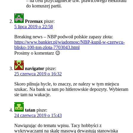
– na celu przyciagniecie tzw. prawicowego elektoratu
do komuszej partii.
Przemax
pisze:
5 lipca 2019 o 22:58
Breaking news – NBP podwoił polskie zapasy złota:
https://www.bankier.pl/wiadomosc/NBP-kupil-w-czerwcu-
blisko-100-ton-zlota-7703043.html
Prosimy o komentarz 😉
navigator
pisze:
25 czerwca 2019 o 16:32
Skoro pilnuja hycle, to znaczy, ze nalezy w tym miejscu
szukac. Na bank sa tam po hitlerowskie depozyty. Wybieram
sie tam na wakacje.
tatan
pisze:
24 czerwca 2019 o 15:43
Nawiązując do tematu wpisu. Tacy hobbyści z
wykrywaczami na skalę masową dewastują stanowiska