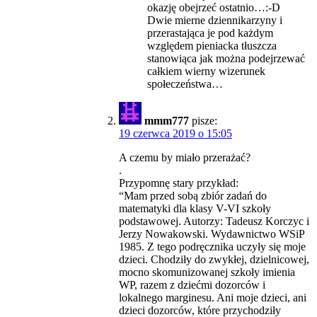
okazję obejrzeć ostatnio…:-D
Dwie mierne dziennikarzyny i
przerastająca je pod każdym
względem pieniacka tłuszcza
stanowiąca jak można podejrzewać
całkiem wierny wizerunek
społeczeństwa…
mmm777
pisze:
19 czerwca 2019 o 15:05
A czemu by miało przerażać?
.
Przypomnę stary przykład:
“Mam przed sobą zbiór zadań do
matematyki dla klasy V-VI szkoły
podstawowej. Autorzy: Tadeusz Korczyc i
Jerzy Nowakowski. Wydawnictwo WSiP
1985. Z tego podręcznika uczyły się moje
dzieci. Chodziły do zwykłej, dzielnicowej,
mocno skomunizowanej szkoły imienia
WP, razem z dziećmi dozorców i
lokalnego marginesu. Ani moje dzieci, ani
dzieci dozorców, które przychodziły