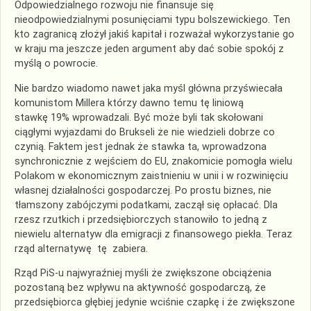
Odpowiedzialnego rozwoju nie finansuje się
nieodpowiedzialnymi posunięciami typu bolszewickiego. Ten
kto zagranicą złożył jakiś kapitał i rozważał wykorzystanie go
w kraju ma jeszcze jeden argument aby dać sobie spokój z
myślą o powrocie.
Nie bardzo wiadomo nawet jaka myśl główna przyświecała
komunistom Millera którzy dawno temu tę liniową
stawkę 19% wprowadzali. Być może byli tak skołowani
ciągłymi wyjazdami do Brukseli że nie wiedzieli dobrze co
czynią. Faktem jest jednak że stawka ta, wprowadzona
synchronicznie z wejściem do EU, znakomicie pomogła wielu
Polakom w ekonomicznym zaistnieniu w unii i w rozwinięciu
własnej działalności gospodarczej. Po prostu biznes, nie
tłamszony zabójczymi podatkami, zaczął się opłacać. Dla
rzesz rzutkich i przedsiębiorczych stanowiło to jedną z
niewielu alternatyw dla emigracji z finansowego piekła. Teraz
rząd alternatywę tę zabiera.
Rząd PiS-u najwyraźniej myśli że zwiększone obciążenia
pozostaną bez wpływu na aktywność gospodarczą, że
przedsiębiorca głębiej jedynie wciśnie czapkę i że zwiększone