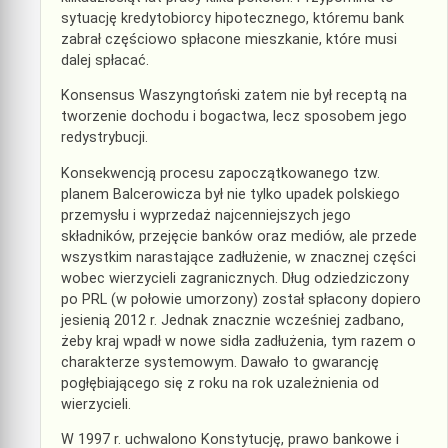
sytuację kredytobiorcy hipotecznego, któremu bank
zabrał częściowo spłacone mieszkanie, które musi
dalej spłacać.
Konsensus Waszyngtoński zatem nie był receptą na
tworzenie dochodu i bogactwa, lecz sposobem jego
redystrybucji.
Konsekwencją procesu zapoczątkowanego tzw.
planem Balcerowicza był nie tylko upadek polskiego
przemysłu i wyprzedaż najcenniejszych jego
składników, przejęcie banków oraz mediów, ale przede
wszystkim narastające zadłużenie, w znacznej części
wobec wierzycieli zagranicznych. Dług odziedziczony
po PRL (w połowie umorzony) został spłacony dopiero
jesienią 2012 r. Jednak znacznie wcześniej zadbano,
żeby kraj wpadł w nowe sidła zadłużenia, tym razem o
charakterze systemowym. Dawało to gwarancję
pogłębiającego się z roku na rok uzależnienia od
wierzycieli.
W 1997 r. uchwalono Konstytucję, prawo bankowe i