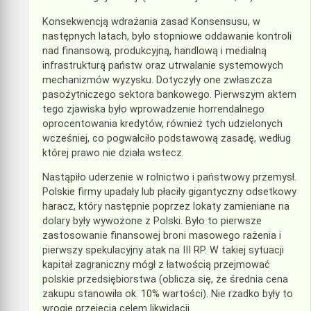
Konsekwencją wdrażania zasad Konsensusu, w
następnych latach, było stopniowe oddawanie kontroli
nad finansową, produkcyjną, handlową i medialną
infrastrukturą państw oraz utrwalanie systemowych
mechanizmów wyzysku. Dotyczyły one zwłaszcza
pasożytniczego sektora bankowego. Pierwszym aktem
tego zjawiska było wprowadzenie horrendalnego
oprocentowania kredytów, również tych udzielonych
wcześniej, co pogwałciło podstawową zasadę, według
której prawo nie działa wstecz.
Nastąpiło uderzenie w rolnictwo i państwowy przemysł.
Polskie firmy upadały lub płaciły gigantyczny odsetkowy
haracz, który następnie poprzez lokaty zamieniane na
dolary były wywożone z Polski. Było to pierwsze
zastosowanie finansowej broni masowego rażenia i
pierwszy spekulacyjny atak na III RP. W takiej sytuacji
kapitał zagraniczny mógł z łatwością przejmować
polskie przedsiębiorstwa (oblicza się, że średnia cena
zakupu stanowiła ok. 10% wartości). Nie rzadko były to
wrogie przejęcia celem likwidacji.