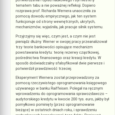
potwierdzenia i opisu naukowego i był niestety
tematem tabu a nie poważnej refleksji. Dopiero
rozprawa prof. Richarda Wernera unaoczniła za
pomocą dowodu empirycznego, jak ten system
funkcjonuje od strony wewnętrznych, ukrytych,
mechanizmów; wyjaśniła, jak pracuje silnik systemu.
Przyjrzyjmy się więc, czym jest, a czym nie jest
pieniądz dłużny. Werner w swojej pracy przeanalizował
trzy teorie bankowości opisujące mechanizm
powstawania kredytu: teorię rezerwy cząstkowej,
pośrednictwa finansowego oraz kreacji kredytu. W
sposób doświadczalny sfalsyfikował dwie pierwsze i
potwierdził prawdziwość trzeciej.
Eksperyment Wernera został przeprowadzony za
pomocą rzeczywistego oprogramowania księgowego
używanego w banku Raiffeisen. Polegał na ręcznym
wprowadzeniu do oprogramowania sprawozdawczo –
audytorskiego kredytu w kwocie 200 tys. euro, jakby był
pomyłkowo pominięty (przez oprogramowanie
bieżące) w ostatnich dniach roku, i sprawdzeniu