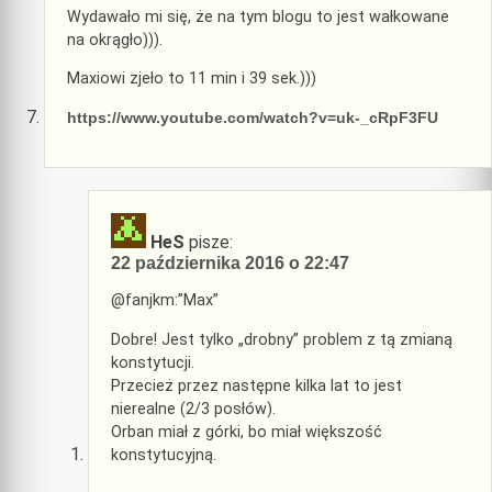
Wydawało mi się, że na tym blogu to jest wałkowane
na okrągło))).
Maxiowi zjeło to 11 min i 39 sek.)))
https://www.youtube.com/watch?v=uk-_cRpF3FU
HeS
pisze:
22 października 2016 o 22:47
@fanjkm:”Max”
Dobre! Jest tylko „drobny” problem z tą zmianą
konstytucji.
Przecież przez następne kilka lat to jest
nierealne (2/3 posłów).
Orban miał z górki, bo miał większość
konstytucyjną.