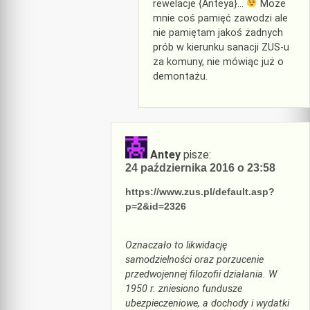
rewelacje {Anteya}…
Moze
mnie coś pamięć zawodzi ale
nie pamiętam jakoś żadnych
prób w kierunku sanacji ZUS-u
za komuny, nie mówiąc już o
demontażu.
Antey
pisze:
24 października 2016 o 23:58
https://www.zus.pl/default.asp?
p=2&id=2326
Oznaczało to likwidację
samodzielności oraz porzucenie
przedwojennej filozofii działania. W
1950 r. zniesiono fundusze
ubezpieczeniowe, a dochody i wydatki