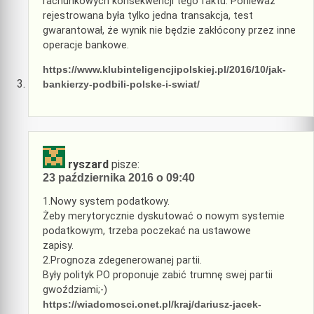
rachunkowych konsekwencji tego faktu. Ponieważ
rejestrowana była tylko jedna transakcja, test
gwarantował, że wynik nie będzie zakłócony przez inne
operacje bankowe.
https://www.klubinteligencjipolskiej.pl/2016/10/jak-
bankierzy-podbili-polske-i-swiat/
ryszard
pisze:
23 października 2016 o 09:40
1.Nowy system podatkowy.
Żeby merytorycznie dyskutować o nowym systemie
podatkowym, trzeba poczekać na ustawowe
zapisy.
2.Prognoza zdegenerowanej partii.
Były polityk PO proponuje zabić trumnę swej partii
gwoździami;-)
https://wiadomosci.onet.pl/kraj/dariusz-jacek-