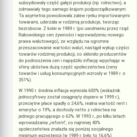
subsydiowały część gałęzi produkcji (np. rolnictwo), a
odmawiały tego samego krajom podporządkowanym.
Ta asymetria powodowała zalew rynku importowanymi
towarami, uderzała w rodzimą produkcje, tworząc
bezrobocie. Z kolei w 1989 r. (po uwolnieniu przez rząd
Rakowskiego cen żywności i wprowadzeniu nowego
prawa walutowego), ze względu na ogromne
przeszacowanie wartości walut, nastąpił wykup części
towarów rodzimej produkcji, co skłoniło producentów
do podnoszenia cen i napędziło inflację wpychając w
sferę ubóstwa dużą część społeczeństwa (ceny
towarów i usług konsumpcyjnych wzrosły w 1989 r. o
351%).
W 1990 r. średnia inflacja wyniosła 600% (wskaźnik
jednocyfrowy został osiągnięty dopiero w 1999 r.),
przeciętne płace spadły o 24,6%, realna wartość rent i
emerytur o 19%, a dochody netto z rolnictwa na
jednego pracującego o 63%. W 1993 r., po kilku latach
wprowadzania „reform”, co najmniej 40%
społeczeństwa znalazła się poniżej socjalnego
minimum egzystencji (w 1989 r. było to 16,6%).