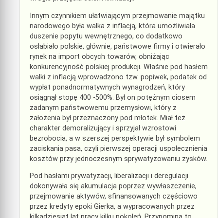
Innym czynnikiem ułatwiającym przejmowanie majątku
narodowego była walka z inflacją, która umożliwiała
duszenie popytu wewnętrznego, co dodatkowo
osłabiało polskie, głównie, państwowe firmy i otwierało
rynek na import obcych towarów, obniżając
konkurencyjność polskiej produkcji. Właśnie pod hasłem
walki z inflacją wprowadzono tzw. popiwek, podatek od
wypłat ponadnormatywnych wynagrodzeń, który
osiągnął stopę 400 -500%. Był on potężnym ciosem
zadanym państwowemu przemysłowi, który z
założenia był przeznaczony pod młotek. Miał też
charakter demoralizujący i sprzyjał wzrostowi
bezrobocia, a w szerszej perspektywie był symbolem
zaciskania pasa, czyli pierwszej operacji uspołecznienia
kosztów przy jednoczesnym sprywatyzowaniu zysków.
Pod hasłami prywatyzacji, liberalizacji i deregulacji
dokonywała się akumulacja poprzez wywłaszczenie,
przejmowanie aktywów, sfinansowanych częściowo
przez kredyty epoki Gierka, a wypracowanych przez
kilkadziesiąt lat pracy kilku pokoleń. Przypomina to