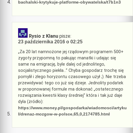
bachalski-krytykuje-platforme-obywatelska/t7b1n3
Rysio z Klanu
pisze:
23 października 2016 o 02:25
„Za 20 lat namnożone jej rządowym programem 500+
zygoty przypomną to pakując manatki i udając się
same na emigrację, byle dalej od jednolitego,
socjalistycznego piekła…” Chyba gospodarz trochę się
pomylił i złego horyzontu czasowego użył ;). Nie trzeba
przewidywać tego co już się dzieje. Jednolity podatek
w proponowanej formule ma dokonać „ostatecznego
rozwiązania kwestii klasy średniej” która i tak już daje
dyla (żródło):
https://www.money.pl/gospodarka/wiadomosci/artyku
l/drenaz-mozgow-w-polsce,65,0,2174785.html