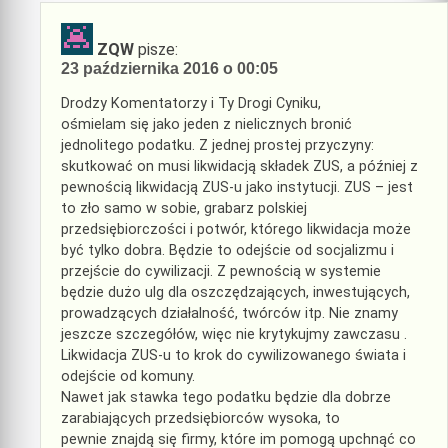
ZQW
pisze:
23 października 2016 o 00:05
Drodzy Komentatorzy i Ty Drogi Cyniku,
ośmielam się jako jeden z nielicznych bronić
jednolitego podatku. Z jednej prostej przyczyny:
skutkować on musi likwidacją składek ZUS, a później z
pewnością likwidacją ZUS-u jako instytucji. ZUS – jest
to zło samo w sobie, grabarz polskiej
przedsiębiorczości i potwór, którego likwidacja może
być tylko dobra. Będzie to odejście od socjalizmu i
przejście do cywilizacji. Z pewnością w systemie
będzie dużo ulg dla oszczędzających, inwestujących,
prowadzących działalność, twórców itp. Nie znamy
jeszcze szczegółów, więc nie krytykujmy zawczasu .
Likwidacja ZUS-u to krok do cywilizowanego świata i
odejście od komuny.
Nawet jak stawka tego podatku będzie dla dobrze
zarabiających przedsiębiorców wysoka, to
pewnie znajdą się firmy, które im pomogą upchnąć co