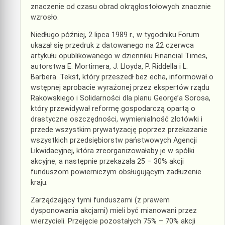
znaczenie od czasu obrad okrągłostołowych znacznie
wzrosło.
Niedługo później, 2 lipca 1989 r., w tygodniku Forum
ukazał się przedruk z datowanego na 22 czerwca
artykułu opublikowanego w dzienniku Financial Times,
autorstwa E. Mortimera, J. Lloyda, P. Riddella i L.
Barbera. Tekst, który przeszedł bez echa, informował o
wstępnej aprobacie wyrażonej przez ekspertów rządu
Rakowskiego i Solidarności dla planu George’a Sorosa,
który przewidywał reformę gospodarczą opartą o
drastyczne oszczędności, wymienialność złotówki i
przede wszystkim prywatyzację poprzez przekazanie
wszystkich przedsiębiorstw państwowych Agencji
Likwidacyjnej, która zreorganizowałaby je w spółki
akcyjne, a następnie przekazała 25 – 30% akcji
funduszom powierniczym obsługującym zadłużenie
kraju.
Zarządzający tymi funduszami (z prawem
dysponowania akcjami) mieli być mianowani przez
wierzycieli. Przejęcie pozostałych 75% – 70% akcji