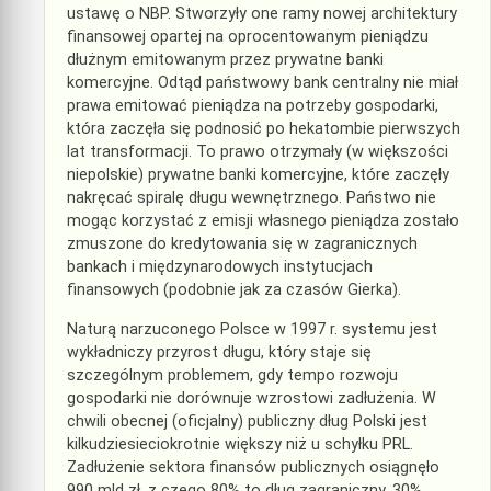
ustawę o NBP. Stworzyły one ramy nowej architektury
finansowej opartej na oprocentowanym pieniądzu
dłużnym emitowanym przez prywatne banki
komercyjne. Odtąd państwowy bank centralny nie miał
prawa emitować pieniądza na potrzeby gospodarki,
która zaczęła się podnosić po hekatombie pierwszych
lat transformacji. To prawo otrzymały (w większości
niepolskie) prywatne banki komercyjne, które zaczęły
nakręcać spiralę długu wewnętrznego. Państwo nie
mogąc korzystać z emisji własnego pieniądza zostało
zmuszone do kredytowania się w zagranicznych
bankach i międzynarodowych instytucjach
finansowych (podobnie jak za czasów Gierka).
Naturą narzuconego Polsce w 1997 r. systemu jest
wykładniczy przyrost długu, który staje się
szczególnym problemem, gdy tempo rozwoju
gospodarki nie dorównuje wzrostowi zadłużenia. W
chwili obecnej (oficjalny) publiczny dług Polski jest
kilkudziesieciokrotnie większy niż u schyłku PRL.
Zadłużenie sektora finansów publicznych osiągnęło
990 mld zł, z czego 80% to dług zagraniczny. 30%