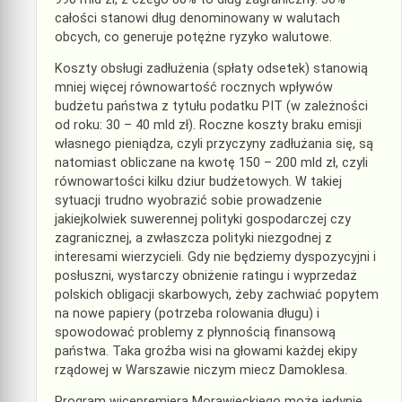
całości stanowi dług denominowany w walutach
obcych, co generuje potężne ryzyko walutowe.
Koszty obsługi zadłużenia (spłaty odsetek) stanowią
mniej więcej równowartość rocznych wpływów
budżetu państwa z tytułu podatku PIT (w zależności
od roku: 30 – 40 mld zł). Roczne koszty braku emisji
własnego pieniądza, czyli przyczyny zadłużania się, są
natomiast obliczane na kwotę 150 – 200 mld zł, czyli
równowartości kilku dziur budżetowych. W takiej
sytuacji trudno wyobrazić sobie prowadzenie
jakiejkolwiek suwerennej polityki gospodarczej czy
zagranicznej, a zwłaszcza polityki niezgodnej z
interesami wierzycieli. Gdy nie będziemy dyspozycyjni i
posłuszni, wystarczy obniżenie ratingu i wyprzedaż
polskich obligacji skarbowych, żeby zachwiać popytem
na nowe papiery (potrzeba rolowania długu) i
spowodować problemy z płynnością finansową
państwa. Taka groźba wisi na głowami każdej ekipy
rządowej w Warszawie niczym miecz Damoklesa.
Program wicepremiera Morawieckiego może jedynie