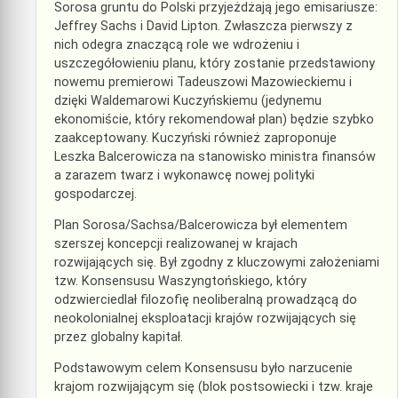
Sorosa gruntu do Polski przyjeżdżają jego emisariusze:
Jeffrey Sachs i David Lipton. Zwłaszcza pierwszy z
nich odegra znaczącą role we wdrożeniu i
uszczegółowieniu planu, który zostanie przedstawiony
nowemu premierowi Tadeuszowi Mazowieckiemu i
dzięki Waldemarowi Kuczyńskiemu (jedynemu
ekonomiście, który rekomendował plan) będzie szybko
zaakceptowany. Kuczyński również zaproponuje
Leszka Balcerowicza na stanowisko ministra finansów
a zarazem twarz i wykonawcę nowej polityki
gospodarczej.
Plan Sorosa/Sachsa/Balcerowicza był elementem
szerszej koncepcji realizowanej w krajach
rozwijających się. Był zgodny z kluczowymi założeniami
tzw. Konsensusu Waszyngtońskiego, który
odzwierciedlał filozofię neoliberalną prowadzącą do
neokolonialnej eksploatacji krajów rozwijających się
przez globalny kapitał.
Podstawowym celem Konsensusu było narzucenie
krajom rozwijającym się (blok postsowiecki i tzw. kraje