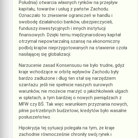
Południa) otwarcia własnych rynków na przepływ
kapitału, towarów i usług z państw Zachodu.
Oznaczało to zniesienie ograniczeń w handlu i
swobodę działalności banków, ubezpieczycieli,
funduszy inwestycyjnych i innych instytucji
finansowych. Dzięki temu międzynarodowy kapitał
otrzymał niepowtarzalną szansę na ekonomiczny
podbój krajów nieprzygotowanych na stawienie czoła
nasilającej się globalizacji.
Narzucenie zasad Konsensusu nie było trudne, gdyż
kraje wchodzące w orbitę wpływów Zachodu były
bardzo zadłużone i dług ten stał się narzędziem
szantażu: jeśli nie spełnicie naszych surowych
warunków, nie możecie marzyć o jakichkolwiek ulgach
w spłatach, a tym bardziej o nowych pieniądzach z
MFW czy BŚ. Tak więc warunkiem przyznania nowych,
pilnie potrzebnych budżetowi, kredytów było wasalne
posłuszeństwo.
Hipokryzja tej sytuacji polegała na tym, że kraje
zachodnie równocześnie chroniły swój rynek i