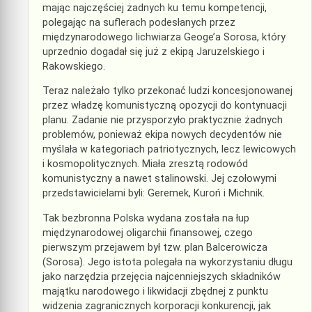
mając najczęściej żadnych ku temu kompetencji,
polegając na suflerach podesłanych przez
międzynarodowego lichwiarza Geoge’a Sorosa, który
uprzednio dogadał się już z ekipą Jaruzelskiego i
Rakowskiego.
Teraz należało tylko przekonać ludzi koncesjonowanej
przez władzę komunistyczną opozycji do kontynuacji
planu. Zadanie nie przysporzyło praktycznie żadnych
problemów, ponieważ ekipa nowych decydentów nie
myślała w kategoriach patriotycznych, lecz lewicowych
i kosmopolitycznych. Miała zresztą rodowód
komunistyczny a nawet stalinowski. Jej czołowymi
przedstawicielami byli: Geremek, Kuroń i Michnik.
Tak bezbronna Polska wydana została na łup
międzynarodowej oligarchii finansowej, czego
pierwszym przejawem był tzw. plan Balcerowicza
(Sorosa). Jego istota polegała na wykorzystaniu długu
jako narzędzia przejęcia najcenniejszych składników
majątku narodowego i likwidacji zbędnej z punktu
widzenia zagranicznych korporacji konkurencji, jak