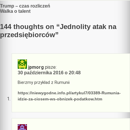
Nawigacja
Trump – czas rozliczeń
Walka o talent
wpisu
144 thoughts on “
Jednolity atak na
przedsiębiorców
”
jpmorg
pisze:
30 października 2016 o 20:48
Bierzmy przykład z Rumunii
https://niewygodne.info.pl/artykul7/03389-Rumunia-
idzie-za-ciosem-ws-obnizek-podatkow.htm