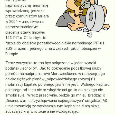
skorygować
kapitalistyczną anomalię
wprowadzoną jeszcze
przez komunistów Millera
w 2004 – umożliwienie
samozatrudnionym
płacenia stawki liniowej
19% PIT-u. Od lat była to
furtka do obejścia podatkowego piekła normalnego PIT-u i
ZUS-u razem, jednego z najwyższych takich obciążeń w
Europie.
Teraz wszystko to ma być połączone w jeden wysoki
podatek „jednolity”. Jak to dokręcanie podatkowej śruby
pomóc ma nadpremierowi Morawieckiemu w realizacji jego
dalekosiężnych planów „odpowiedzialnego rozwoju” i
mobilizacji kapitału polskiego jasne nie jest. Wolnego kapitału
polskiego od tego nie przybędzie ani go to do niczego nie
zmobilizuje. Wręcz przeciwnie, będzie go mniej. Bredząc o
„finansowym uprzywilejowaniu najbogatszych” socjaliści PiS-
u nie rozumieją że wypłaszają tym kapitał na dużą skalę,
zubażając kraj w istocie a nie wzbogacając.