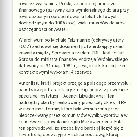
również wyssaniu z Polski, za pomocą arbitrażu
finansowego (sztywny kurs wymienialnego dolara przy
równoczesnym oprocentowaniu lokat złotowych
dochodzącym do 100%/rok), wielu miliardów dolarów
oszczędności obywateli.
W archiwum po Michale Falzmannie (odkrywcy afery
FOZZ) zachował się dokument potwierdzający układ
zawarty między Sorosem a rządem PRL. Jest to list
Sorosa do ministra finansów Andrzeja Wróblewskiego
datowany na 31 maja 1989 r., a więc na kilka dni przed
kontraktowymi wyborami 4 czerwca.
Autor listu kreśli projekt przejęcia polskiego przemysłu i
państwowej infrastruktury za długi poprzez powołanie
specjalnej instytucji – Agencji Likwidacyjnej. Ten
nadrzędny plan był realizowany przez cały okres III RP
w nieco innej formie, która była wymuszona przez
nieoczekiwany przez komunistów wynik wyborów, a w
konsekwencji powołanie rządu Mazowieckiego. Fakt
ten spowodował, że trzeba było bardziej liczyć się z
tzw. stroną opozycyjno – solidarnościową, której