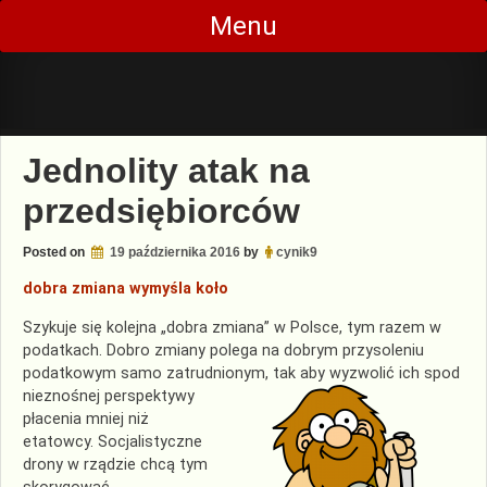
Skip
Menu
to
content
Jednolity atak na
przedsiębiorców
Posted on
19 października 2016
by
cynik9
dobra zmiana wymyśla koło
Szykuje się kolejna „dobra zmiana” w Polsce, tym razem w
podatkach. Dobro zmiany polega na dobrym przysoleniu
podatkowym samo zatrudn
ionym, tak aby wyzwolić ich spod
nieznośnej perspektywy
płacenia mniej niż
etatowcy. Socjalistyczne
drony w rządzie chcą tym