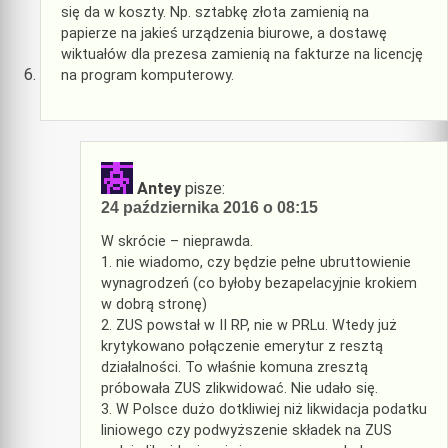
się da w koszty. Np. sztabkę złota zamienią na
papierze na jakieś urządzenia biurowe, a dostawę
wiktuałów dla prezesa zamienią na fakturze na licencję
na program komputerowy.
Antey
pisze:
24 października 2016 o 08:15
W skrócie – nieprawda.
1. nie wiadomo, czy będzie pełne ubruttowienie
wynagrodzeń (co byłoby bezapelacyjnie krokiem
w dobrą stronę)
2. ZUS powstał w II RP, nie w PRLu. Wtedy już
krytykowano połączenie emerytur z resztą
działalności. To właśnie komuna zresztą
próbowała ZUS zlikwidować. Nie udało się.
3. W Polsce dużo dotkliwiej niż likwidacja podatku
liniowego czy podwyższenie składek na ZUS