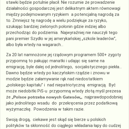
stawki będzie potulnie płacił. Nie rozumie że prowadzenie
działalności gospodarczej jest delikatnym aktem równowagi
między podejmowanym ryzykiem a potencjalną nagrodą za
to. Zmniejsz tę nagrodę a wielu podziękuje za ryzyko,
szukając bardziej zielonych połonin gdzie indziej albo
przechodząc do podziemia. Najwyraźniej nie nauczyli tego
pani premier Szydło w jej amerykańskiej „szkole leaderów”,
albo była wtedy na wagarach…
Za 20 lat namnożone jej rządowym programem 500+ zygoty
przypomną to pakując manatki i udając się same na
emigrację, byle dalej od jednolitego, socjalistycznego piekła…
Dawno będzie wtedy po kaczyńskim rządzie i znowu w
modzie będzie załamywanie rąk nad niedostatkiem
„polskiego kapitału” i nad niepatriotyczną emigracją. Być
może niedobitki PiS-u przypomną wtedy złotą myśl prezesa
że „
Polsce potrzeba nowych Gatesów
„, najprawdopodobniej
jako jednolitego wsadu do przekręcenia przez podatkową
wyżymaczkę. Powodzenia w takim razie.
Swoją drogą, ciekawe jest skąd się bierze u polskich
polityków ta skłonność do ciągłego wkładania łapy do cudzej