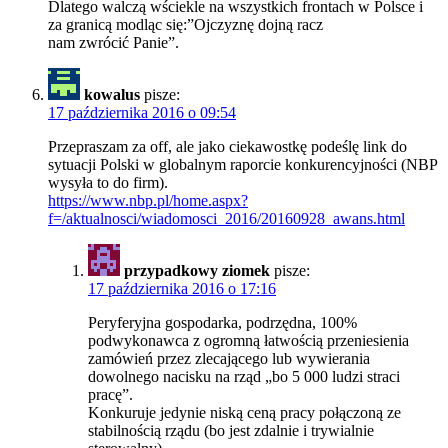
Dlatego walczą wściekle na wszystkich frontach w Polsce i
za granicą modląc się:”Ojczyznę dojną racz
nam zwrócić Panie”.
kowalus
pisze:
17 października 2016 o 09:54
Przepraszam za off, ale jako ciekawostkę podeślę link do
sytuacji Polski w globalnym raporcie konkurencyjności (NBP
wysyła to do firm).
https://www.nbp.pl/home.aspx?
f=/aktualnosci/wiadomosci_2016/20160928_awans.html
przypadkowy ziomek
pisze:
17 października 2016 o 17:16
Peryferyjna gospodarka, podrzędna, 100%
podwykonawca z ogromną łatwością przeniesienia
zamówień przez zlecającego lub wywierania
dowolnego nacisku na rząd „bo 5 000 ludzi straci
pracę”.
Konkuruje jedynie niską ceną pracy połączoną ze
stabilnością rządu (bo jest zdalnie i trywialnie