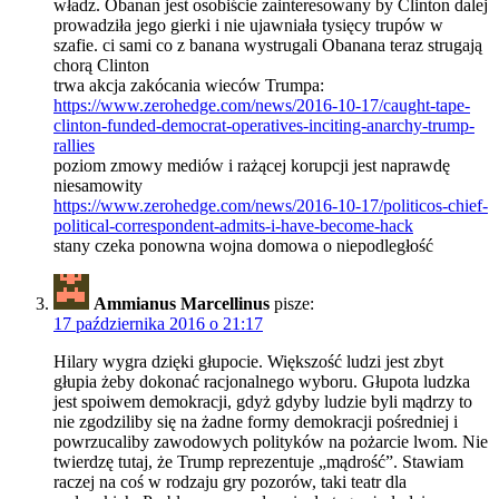
władz. Obanan jest osobiście zainteresowany by Clinton dalej
prowadziła jego gierki i nie ujawniała tysięcy trupów w
szafie. ci sami co z banana wystrugali Obanana teraz strugają
chorą Clinton
trwa akcja zakócania wieców Trumpa:
https://www.zerohedge.com/news/2016-10-17/caught-tape-
clinton-funded-democrat-operatives-inciting-anarchy-trump-
rallies
poziom zmowy mediów i rażącej korupcji jest naprawdę
niesamowity
https://www.zerohedge.com/news/2016-10-17/politicos-chief-
political-correspondent-admits-i-have-become-hack
stany czeka ponowna wojna domowa o niepodległość
Ammianus Marcellinus
pisze:
17 października 2016 o 21:17
Hilary wygra dzięki głupocie. Większość ludzi jest zbyt
głupia żeby dokonać racjonalnego wyboru. Głupota ludzka
jest spoiwem demokracji, gdyż gdyby ludzie byli mądrzy to
nie zgodziliby się na żadne formy demokracji pośredniej i
powrzucaliby zawodowych polityków na pożarcie lwom. Nie
twierdzę tutaj, że Trump reprezentuje „mądrość”. Stawiam
raczej na coś w rodzaju gry pozorów, taki teatr dla