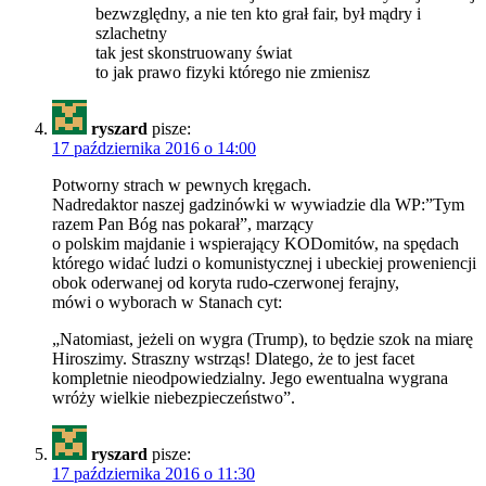
bezwzględny, a nie ten kto grał fair, był mądry i
szlachetny
tak jest skonstruowany świat
to jak prawo fizyki którego nie zmienisz
ryszard
pisze:
17 października 2016 o 14:00
Potworny strach w pewnych kręgach.
Nadredaktor naszej gadzinówki w wywiadzie dla WP:”Tym
razem Pan Bóg nas pokarał”, marzący
o polskim majdanie i wspierający KODomitów, na spędach
którego widać ludzi o komunistycznej i ubeckiej proweniencji
obok oderwanej od koryta rudo-czerwonej ferajny,
mówi o wyborach w Stanach cyt:
„Natomiast, jeżeli on wygra (Trump), to będzie szok na miarę
Hiroszimy. Straszny wstrząs! Dlatego, że to jest facet
kompletnie nieodpowiedzialny. Jego ewentualna wygrana
wróży wielkie niebezpieczeństwo”.
ryszard
pisze:
17 października 2016 o 11:30