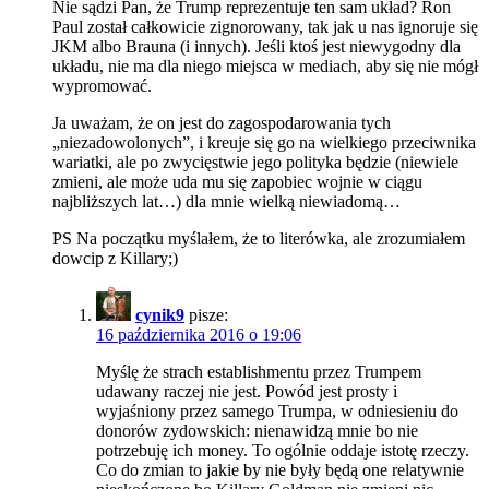
Nie sądzi Pan, że Trump reprezentuje ten sam układ? Ron
Paul został całkowicie zignorowany, tak jak u nas ignoruje się
JKM albo Brauna (i innych). Jeśli ktoś jest niewygodny dla
układu, nie ma dla niego miejsca w mediach, aby się nie mógł
wypromować.
Ja uważam, że on jest do zagospodarowania tych
„niezadowolonych”, i kreuje się go na wielkiego przeciwnika
wariatki, ale po zwycięstwie jego polityka będzie (niewiele
zmieni, ale może uda mu się zapobiec wojnie w ciągu
najbliższych lat…) dla mnie wielką niewiadomą…
PS Na początku myślałem, że to literówka, ale zrozumiałem
dowcip z Killary;)
cynik9
pisze:
16 października 2016 o 19:06
Myślę że strach establishmentu przez Trumpem
udawany raczej nie jest. Powód jest prosty i
wyjaśniony przez samego Trumpa, w odniesieniu do
donorów zydowskich: nienawidzą mnie bo nie
potrzebuję ich money. To ogólnie oddaje istotę rzeczy.
Co do zmian to jakie by nie były będą one relatywnie