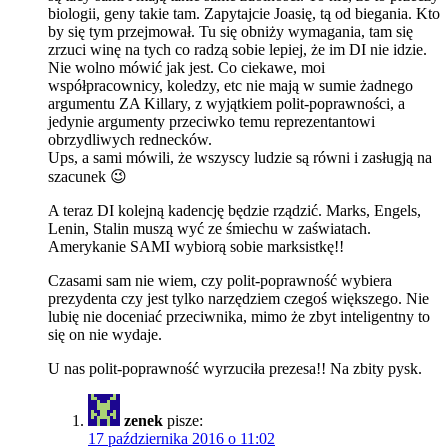
biologii, geny takie tam. Zapytajcie Joasię, tą od biegania. Kto
by się tym przejmował. Tu się obniży wymagania, tam się
zrzuci winę na tych co radzą sobie lepiej, że im DI nie idzie.
Nie wolno mówić jak jest. Co ciekawe, moi
współpracownicy, koledzy, etc nie mają w sumie żadnego
argumentu ZA Killary, z wyjątkiem polit-poprawności, a
jedynie argumenty przeciwko temu reprezentantowi
obrzydliwych rednecków.
Ups, a sami mówili, że wszyscy ludzie są równi i zasługją na
szacunek 😉
A teraz DI kolejną kadencję będzie rządzić. Marks, Engels,
Lenin, Stalin muszą wyć ze śmiechu w zaświatach.
Amerykanie SAMI wybiorą sobie marksistkę!!
Czasami sam nie wiem, czy polit-poprawność wybiera
prezydenta czy jest tylko narzędziem czegoś większego. Nie
lubię nie doceniać przeciwnika, mimo że zbyt inteligentny to
się on nie wydaje.
U nas polit-poprawność wyrzuciła prezesa!! Na zbity pysk.
zenek
pisze:
17 października 2016 o 11:02