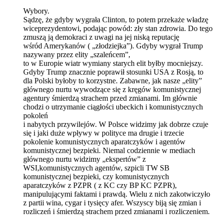
Wybory.
Sądzę, że gdyby wygrała Clinton, to potem przekaże władzę
wiceprezydentowi, podając powód: zły stan zdrowia. Do tego
zmuszą ją demokraci z uwagi na jej niską reputację
wśród Amerykanów ( „złodziejka”). Gdyby wygrał Trump
nazywany przez elity „szaleńcem”,
to w Europie wiatr wymiany starych elit byłby mocniejszy.
Gdyby Trump znacznie poprawił stosunki USA z Rosją, to
dla Polski byłoby to korzystne. Zabawne, jak nasze „elity”
głównego nurtu wywodzące się z kręgów komunistycznej
agentury śmierdzą strachem przed zmianami. Im głównie
chodzi o utrzymanie ciągłości ubeckich i komunistycznych
pokoleń
i nabytych przywilejów. W Polsce widzimy jak dobrze czuje
się i jaki duże wpływy w polityce ma drugie i trzecie
pokolenie komunistycznych aparatczyków i agentów
komunistycznej bezpieki. Niemal codziennie w mediach
głównego nurtu widzimy „ekspertów” z
WSI,komunistycznych agentów, szpicli TW SB
komunistycznej bezpieki, czy komunistycznych
aparatczyków z PZPR ( z KC czy BP KC PZPR),
manipulującymi faktami i prawdą. Wielu z nich zakotwiczyło
z partii wina, cygar i tysięcy afer. Wszyscy biją się zmian i
rozliczeń i śmierdzą strachem przed zmianami i rozliczeniem.