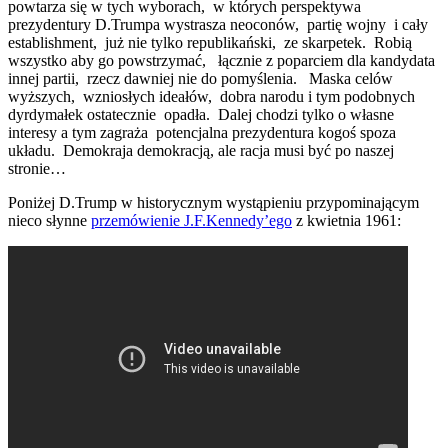
powtarza się w tych wyborach, w których perspektywa
prezydentury D.Trumpa wystrasza neoconów, partię wojny i cały
establishment, już nie tylko republikański, ze skarpetek. Robią
wszystko aby go powstrzymać, łącznie z poparciem dla kandydata
innej partii, rzecz dawniej nie do pomyślenia. Maska celów
wyższych, wzniosłych ideałów, dobra narodu i tym podobnych
dyrdymałek ostatecznie opadła. Dalej chodzi tylko o własne
interesy a tym zagraża potencjalna prezydentura kogoś spoza
układu. Demokraja demokracją, ale racja musi być po naszej
stronie…
Poniżej D.Trump w historycznym wystąpieniu przypominającym
nieco słynne
przemówienie J.F.Kennedy’ego
z kwietnia 1961: