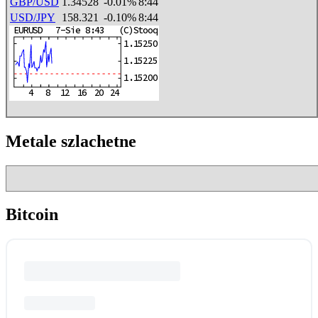
GBP/USD
1.34528
-0.01%
8:44
USD/JPY
158.321
-0.10%
8:44
Metale szlachetne
Bitcoin