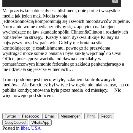
Ma przeciwko sobie cały establishment, obie partie i wszystkie
media jak jeden mąż. Media swoją
jednostronnością kompromitują się i swoich mocodawców zupełnie.
Normalnie wolne media rzuciłyby się z apetytem na kolejno
wychodzące na jaw skandale spółki Clinton&Clinton i rozdarły ich
bohaterów na strzepy. Każdy z nich dyskwalifikuje Killary na
najwyższy urząd w państwie. Gdyby nie brutalna siła
kontrolującego je establishmentu, pewnego że prezydenta
wystrugać może sobie z banana i byle kukłę wepchnąć do Oval
Office, przestępcza wariatka od dawna chodziłaby w
pomarańczowym kimonie federalnego zakładu penitencjarnego a
nie udzielała się jeszcze w mediach…
Trump podobno jest nieco w tyle, zdaniem kontrolowanych
mediów. Ale Brexit też był w tyle i w ogóle nie miał szansy, na co
publika kondycjonowana była przez media od miesięcy. Nic
więc nowego pod słońcem.
Twitter
Facebook
Email
Messenger
Print
Reddit
Copy
Copied
WhatsApp
Posted in
liber
,
USA