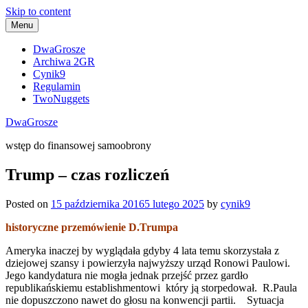
Skip to content
Menu
DwaGrosze
Archiwa 2GR
Cynik9
Regulamin
TwoNuggets
DwaGrosze
wstęp do finansowej samoobrony
Trump – czas rozliczeń
Posted on
15 października 2016
5 lutego 2025
by
cynik9
historyczne przemówienie D.Trumpa
Ameryka inaczej by wyglądała gdyby 4 lata temu skorzystała z
dziejowej szansy i powierzyła najwyższy urząd Ronowi Paulowi.
Jego kandydatura nie mogła jednak przejść przez gardło
republikańskiemu establishmentowi który ją storpedował. R.Paula
nie dopuszczono nawet do głosu na konwencji partii. Sytuacja