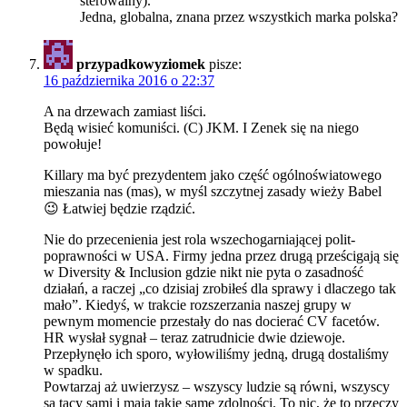
sterowalny).
Jedna, globalna, znana przez wszystkich marka polska?
przypadkowyziomek
pisze:
16 października 2016 o 22:37
A na drzewach zamiast liści.
Będą wisieć komuniści. (C) JKM. I Zenek się na niego
powołuje!
Killary ma być prezydentem jako część ogólnoświatowego
mieszania nas (mas), w myśl szczytnej zasady wieży Babel
😉 Łatwiej będzie rządzić.
Nie do przecenienia jest rola wszechogarniającej polit-
poprawności w USA. Firmy jedna przez drugą prześcigają się
w Diversity & Inclusion gdzie nikt nie pyta o zasadność
działań, a raczej „co dzisiaj zrobiłeś dla sprawy i dlaczego tak
mało”. Kiedyś, w trakcie rozszerzania naszej grupy w
pewnym momencie przestały do nas docierać CV facetów.
HR wysłał sygnał – teraz zatrudnicie dwie dziewoje.
Przepłynęło ich sporo, wyłowiliśmy jedną, drugą dostaliśmy
w spadku.
Powtarzaj aż uwierzysz – wszyscy ludzie są równi, wszyscy
są tacy sami i mają takie same zdolności. To nic, że to przeczy