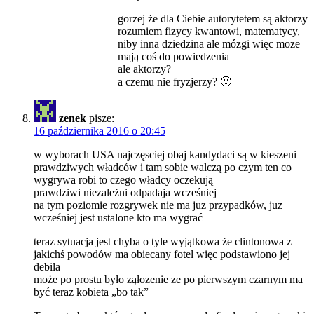
gorzej że dla Ciebie autorytetem są aktorzy
rozumiem fizycy kwantowi, matematycy,
niby inna dziedzina ale mózgi więc moze
mają coś do powiedzenia
ale aktorzy?
a czemu nie fryzjerzy? 🙂
zenek
pisze:
16 października 2016 o 20:45
w wyborach USA najczęsciej obaj kandydaci są w kieszeni
prawdziwych władców i tam sobie walczą po czym ten co
wygrywa robi to czego władcy oczekują
prawdziwi niezależni odpadaja wcześniej
na tym poziomie rozgrywek nie ma juz przypadków, juz
wcześniej jest ustalone kto ma wygrać
teraz sytuacja jest chyba o tyle wyjątkowa że clintonowa z
jakichś powodów ma obiecany fotel więc podstawiono jej
debila
może po prostu było ząłozenie ze po pierwszym czarnym ma
być teraz kobieta „bo tak”