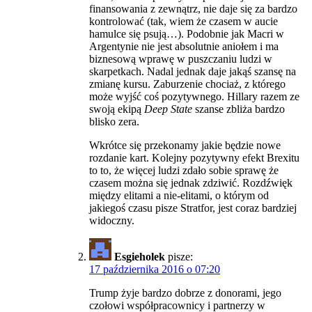
finansowania z zewnątrz, nie daje się za bardzo
kontrolować (tak, wiem że czasem w aucie
hamulce się psują…). Podobnie jak Macri w
Argentynie nie jest absolutnie aniołem i ma
biznesową wprawę w puszczaniu ludzi w
skarpetkach. Nadal jednak daje jakąś szansę na
zmianę kursu. Zaburzenie chociaż, z którego
może wyjść coś pozytywnego. Hillary razem ze
swoją ekipą
Deep State
szanse zbliża bardzo
blisko zera.
Wkrótce się przekonamy jakie będzie nowe
rozdanie kart. Kolejny pozytywny efekt Brexitu
to to, że więcej ludzi zdało sobie sprawę że
czasem można się jednak zdziwić. Rozdźwięk
między elitami a nie-elitami, o którym od
jakiegoś czasu pisze Stratfor, jest coraz bardziej
widoczny.
Esgieholek
pisze:
17 października 2016 o 07:20
Trump żyje bardzo dobrze z donorami, jego
czołowi współpracownicy i partnerzy w