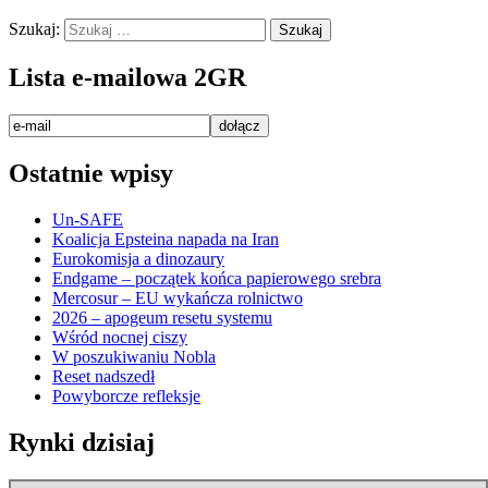
Szukaj:
Lista e-mailowa 2GR
Ostatnie wpisy
Un-SAFE
Koalicja Epsteina napada na Iran
Eurokomisja a dinozaury
Endgame – początek końca papierowego srebra
Mercosur – EU wykańcza rolnictwo
2026 – apogeum resetu systemu
Wśród nocnej ciszy
W poszukiwaniu Nobla
Reset nadszedł
Powyborcze refleksje
Rynki dzisiaj