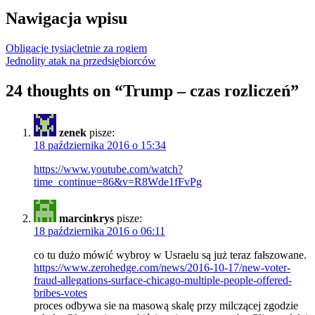
Nawigacja wpisu
Obligacje tysiącletnie za rogiem
Jednolity atak na przedsiębiorców
24 thoughts on “
Trump – czas rozliczeń
”
zenek
pisze:
18 października 2016 o 15:34
https://www.youtube.com/watch?
time_continue=86&v=R8Wde1fFvPg
marcinkrys
pisze:
18 października 2016 o 06:11
co tu dużo mówić wybroy w Usraelu są już teraz fałszowane.
https://www.zerohedge.com/news/2016-10-17/new-voter-
fraud-allegations-surface-chicago-multiple-people-offered-
bribes-votes
proces odbywa sie na masową skalę przy milczącej zgodzie