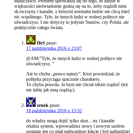
maluczkich. Problem sprowadza się do tego, że ludzie w
większości nieświadomie godzą się na to, żeby rządzili nimi
sk.rwysyny i kanalie, z którymi normalni ludzie nie chcą mieć
nic wspólnego. Tyle, że innych ludzi w realnej polityce nie
uświadczysz. I nie dotyczy to jedynie Stanów, czy Polski, ale
praktycznie całego świata.
HeS
pisze:
17 października 2016 o 23:07
@AM:”Tyle, że innych ludzi w realnej polityce nie
uświadczysz. ”
Ale to chyba „prawo natury”. Ktoś powiedział, że
polityka przyciąga spaczone charaktery.
To chyba prawda. Ja bym nie chciał nikim rządzić (też
nie lubię jak mną rządzą:).
zenek
pisze:
18 października 2016 o 15:32
do władzy mogą dojść tylko skur…ny i kanalie
obalisz system, wprowadzisz nowy i nowym szefem
zostanie ten co miał najtwardsze łokcie i był najbardziej