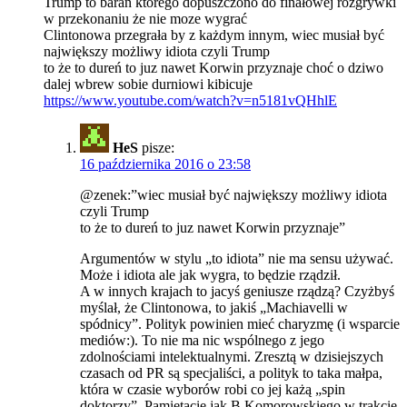
Trump to baran którego dopuszczono do finałowej rozgrywki
w przekonaniu że nie moze wygrać
Clintonowa przegrała by z każdym innym, wiec musiał być
największy możliwy idiota czyli Trump
to że to dureń to juz nawet Korwin przyznaje choć o dziwo
dalej wbrew sobie durniowi kibicuje
https://www.youtube.com/watch?v=n5181vQHhlE
HeS
pisze:
16 października 2016 o 23:58
@zenek:”wiec musiał być największy możliwy idiota
czyli Trump
to że to dureń to juz nawet Korwin przyznaje”
Argumentów w stylu „to idiota” nie ma sensu używać.
Może i idiota ale jak wygra, to będzie rządził.
A w innych krajach to jacyś geniusze rządzą? Czyżbyś
myślał, że Clintonowa, to jakiś „Machiavelli w
spódnicy”. Polityk powinien mieć charyzmę (i wsparcie
mediów:). To nie ma nic wspólnego z jego
zdolnościami intelektualnymi. Zresztą w dzisiejszych
czasach od PR są specjaliści, a polityk to taka małpa,
która w czasie wyborów robi co jej każą „spin
doktorzy”. Pamiętacie jak B.Komorowskiego w trakcie