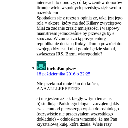
interesach to donorzy, córkę wżenił w donorów i
firmuje wiele wspólnych przedsięwzięć swoim
nazwiskiem.
Spotkałem się z resztą z opinią że, taka jest jego
rola = aktora, który ma dać Killary zwycięstwo.
Miał za zadanie zrazić mniejszości i waspowy
mainstream jednocześnie by przewaga była
znaczna. W zamian za tą prezydenturę
republikanie dostaną frukty. Trump powróci do
swojego biznesu i nikt go nie będzie skubał,
zwłaszcza IRS. Brzmi wiarygodnie?
turboBot
pisze:
18 października 2016 o 22:25
Nie przekonał mnie Pan do końca,
AAAALLLEEEEEEE:
a) nie jestem aż tak biegły w tym temacie;
b) studiując Pańskiego bloga – zacząłem jakiś
czas temu od pierwszego wpisu do ostatniego
(oczywiście nie przeczytałem wszystkiego
dokładnie) – odniosłem wrażenie, że ma Pan
kryształową kulę, która działa. Wiele razy,