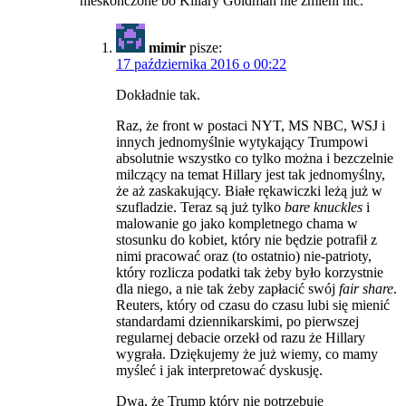
nieskończone bo Killary Goldman nie zmieni nic.
mimir
pisze:
17 października 2016 o 00:22
Dokładnie tak.
Raz, że front w postaci NYT, MS NBC, WSJ i
innych jednomyślnie wytykający Trumpowi
absolutnie wszystko co tylko można i bezczelnie
milczący na temat Hillary jest tak jednomyślny,
że aż zaskakujący. Białe rękawiczki leżą już w
szufladzie. Teraz są już tylko
bare knuckles
i
malowanie go jako kompletnego chama w
stosunku do kobiet, który nie będzie potrafił z
nimi pracować oraz (to ostatnio) nie-patrioty,
który rozlicza podatki tak żeby było korzystnie
dla niego, a nie tak żeby zapłacić swój
fair share
.
Reuters, który od czasu do czasu lubi się mienić
standardami dziennikarskimi, po pierwszej
regularnej debacie orzekł od razu że Hillary
wygrała. Dziękujemy że już wiemy, co mamy
myśleć i jak interpretować dyskusję.
Dwa, że Trump który nie potrzebuje