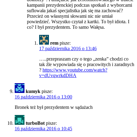
kampanii prezydenckiej podczas spotkań z wyborcami
suflowała jakaś specjalistka jak się ma zachować?
Przecież on własnymi słowami nic nie umiał
powiedzieć. Wszystko czytał z kartki. To był idiota. I
co? I był prezydentem. To samo Wałęsa.
rem
pisze:
17 października 2016 o 13:46
…..przepraszam czy o tego „zenka” chodzi co
tak źle wypowiada się o pracowitych i zaradnych
?
https://www.youtube.com/watch?
v=dUvqwrkdDHA
kumyk
pisze:
16 października 2016 o 13:00
Bronek też był prezydentem w sądażach
turboBot
pisze:
16 października 2016 o 10:45