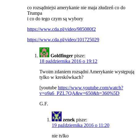
co rozsądniejsi amerykanie nie maja złudzeń co do
Trumpa
i co do tego czym są wybory
https://www.cda.pl/video/985080f2
https://www.cda.pl/video/101725029
Goldfinger
pisze:
18 października 2016 o 19:12
Twoim zdaniem rozsądni Amerykanie występują
tylko w kreskówkach?
[youtube
https://www.youtube.com/watch?
v=o9a6_PZL7QA&w=650&h=360%5D
G.F.
zenek
pisze:
19 października 2016 o 11:20
nie tylko