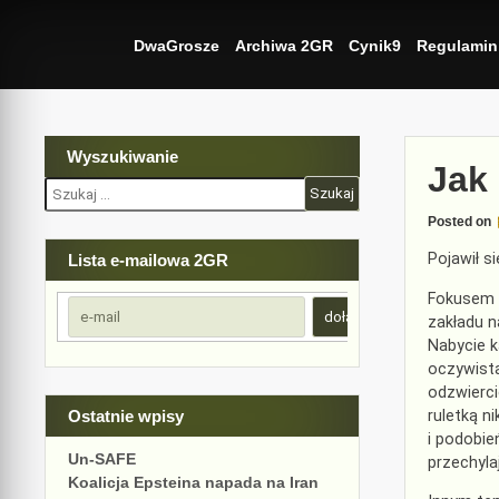
Skip
to
DwaGrosze
Archiwa 2GR
Cynik9
Regulamin
content
Wyszukiwanie
Jak
Szukaj:
Posted on
Pojawił 
Lista e-mailowa 2GR
Fokusem n
zakładu n
Nabycie k
oczywistą
odzwierci
ruletką n
Ostatnie wpisy
i podobie
Un-SAFE
przechyla
Koalicja Epsteina napada na Iran