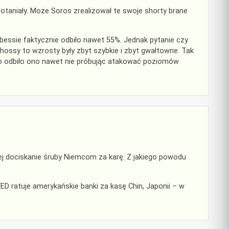
taniały. Może Soros zrealizował te swoje shorty brane
j bessie faktycznie odbiło nawet 55%. Jednak pytanie czy
 hossy to wzrosty były zbyt szybkie i zbyt gwałtowne. Tak
a bo odbiło ono nawet nie próbując atakować poziomów
ej dociskanie śruby Niemcom za karę. Z jakiego powodu
ED ratuje amerykańskie banki za kasę Chin, Japonii – w