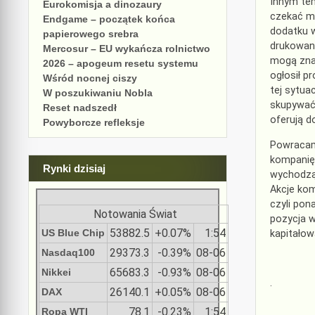
Innym tem
Eurokomisja a dinozaury
czekać mo
Endgame – początek końca
dodatku w
papierowego srebra
drukowani
Mercosur – EU wykańcza rolnictwo
mogą znal
2026 – apogeum resetu systemu
ogłosił p
Wśród nocnej ciszy
tej sytua
W poszukiwaniu Nobla
skupywać
Reset nadszedł
oferują d
Powyborcze refleksje
Powracam
kompanię
Rynki dzisiaj
wychodząc
Akcje kom
czyli pon
Notowania Świat
pozycja w
53882.5
+0.07%
1:54
US Blue Chip
kapitało
29373.3
-0.39%
08-06
Nasdaq100
65683.3
-0.93%
08-06
Nikkei
.
26140.1
+0.05%
08-06
DAX
78.1
-0.23%
1:54
Ropa WTI