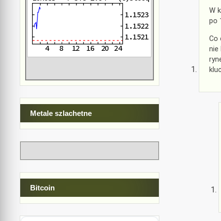
W k
po 
Co 
nie
ryn
klu
Metale szlachetne
Bitcoin