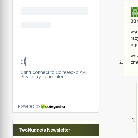
30 
wyg
raz
ogó
wsz
zmu
TwoNuggets Newsletter