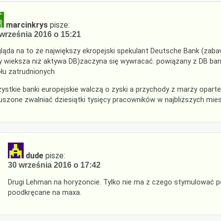
marcinkrys
pisze:
września 2016 o 15:21
ląda na to że największy ekropejski spekulant Deutsche Bank (za
y wieksza niż aktywa DB)zaczyna się wywracać. powiązany z DB ban
łu zatrudnionych
ystkie banki europejskie walczą o zyski a ​​przychody z marży oparte
szone zwalniać dziesiątki tysięcy pracowników w najbliższych mie
dude
pisze:
30 września 2016 o 17:42
Drugi Lehman na horyzoncie. Tylko nie ma z czego stymulować pot
poodkręcane na maxa.