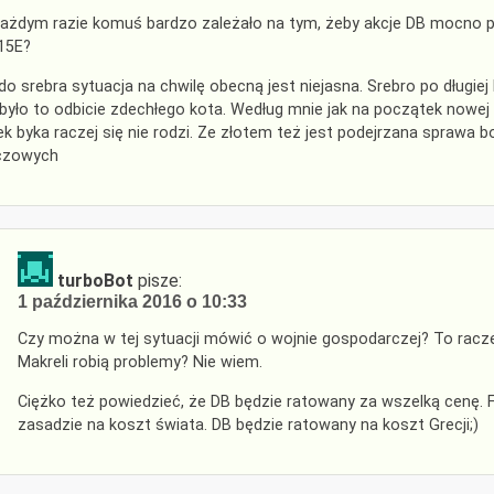
ażdym razie komuś bardzo zależało na tym, żeby akcje DB mocno po
15E?
do srebra sytuacja na chwilę obecną jest niejasna. Srebro po długie
 było to odbicie zdechłego kota. Według mnie jak na początek nowej
ek byka raczej się nie rodzi. Ze złotem też jest podejrzana spraw
czowych
turboBot
pisze:
1 października 2016 o 10:33
Czy można w tej sytuacji mówić o wojnie gospodarczej? To racz
Makreli robią problemy? Nie wiem.
Ciężko też powiedzieć, że DB będzie ratowany za wszelką cenę. F
zasadzie na koszt świata. DB będzie ratowany na koszt Grecji;)