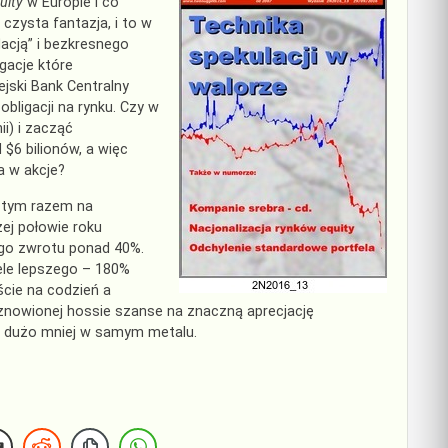
uity
w Europie i co
zysta fantazja, i to w
lacją” i bezkresnego
gacje które
ejski Bank Centralny
obligacji na rynku. Czy w
i) i zacząć
$6 bilionów, a więc
a w akcje?
 tym razem na
ej połowie roku
ego zwrotu ponad 40%.
ele lepszego – 180%
ście na codzień a
znowionej hossie szanse na znaczną aprecjację
, dużo mniej w samym metalu.