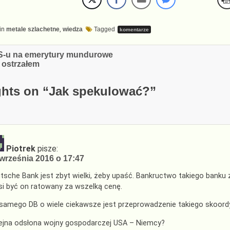
in
metale szlachetne
,
wiedza
Tagged
komentarze
cja
S-u na emerytury mundurowe
 ostrzałem
hts on “
Jak spekulować?
”
Piotrek
pisze:
września 2016 o 17:47
tsche Bank jest zbyt wielki, żeby upaść. Bankructwo takiego banku
i być on ratowany za wszelką cenę.
samego DB o wiele ciekawsze jest przeprowadzenie takiego skoor
ejna odsłona wojny gospodarczej USA – Niemcy?