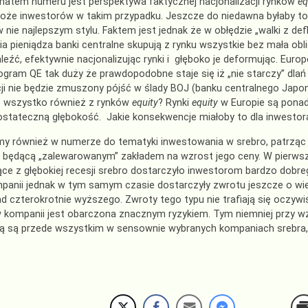
atem numeru jest perspektywa faktycznej nacjonalizacji rynków
eq
że inwestorów w takim przypadku. Jeszcze do niedawna byłaby to c
 nie najlepszym stylu. Faktem jest jednak że w obłędzie „walki z def
a pieniądza banki centralne skupują z rynku wszystkie bez mała obli
eźć, efektywnie nacjonalizując rynki i głęboko je deformując. Europ
rogram QE tak duży że prawdopodobne staje się iż „nie starczy” dlań 
cji nie będzie zmuszony pójść w ślady BOJ (banku centralnego Japoni
 wszystko również z rynków
equity
? Rynki
equity
w Europie są ponad 
ostateczną głębokość. Jakie konsekwencje miałoby to dla inwestor
y również w numerze do tematyki inwestowania w srebro, patrząc
 będącą „zalewarowanym” zakładem na wzrost jego ceny. W pierwsz
e z głębokiej recesji srebro dostarczyło inwestorom bardzo dobr
panii jednak w tym samym czasie dostarczyły zwrotu jeszcze o wi
ad czterokrotnie wyższego. Zwroty tego typu nie trafiają się oczywi
 kompanii jest obarczona znacznym ryzykiem. Tym niemniej przy w
wą są przede wszystkim w sensownie wybranych kompaniach srebra