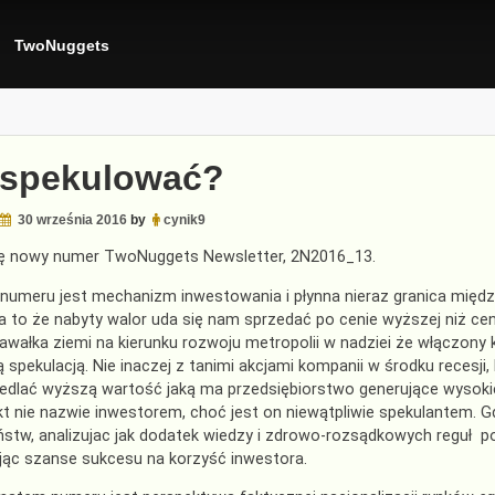
TwoNuggets
 spekulować?
30 września 2016
by
cynik9
się nowy numer TwoNuggets Newsletter, 2N2016_13.
umeru jest mechanizm inwestowania i płynna nieraz granica między
a to że nabyty walor uda się nam sprzedać po cenie wyższej niż cen
awałka ziemi na kierunku rozwoju metropolii w nadziei że włączony k
 spekulacją. Nie inaczej z tanimi akcjami kompanii w środku recesji,
edlać wyższą wartość jaką ma przedsiębiorstwo generujące wysokie
ikt nie nazwie inwestorem, choć jest on niewątpliwie spekulantem.
ństw, analizujac jak dodatek wiedzy i zdrowo-rozsądkowych reguł p
jąc szanse sukcesu na korzyść inwestora.