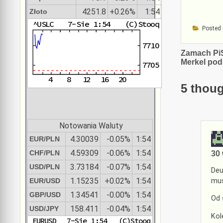
4251.8
+0.26%
1:54
Złoto
Posted 
Nawiga
Zamach Pi
Merkel pod
wpisu
5 thoug
Notowania Waluty
4.30039
-0.05%
1:54
EUR/PLN
4.59309
-0.06%
1:54
CHF/PLN
30 
3.73184
-0.07%
1:54
USD/PLN
Deu
1.15235
+0.02%
1:54
mus
EUR/USD
1.34541
-0.00%
1:54
GBP/USD
Od 
158.411
-0.04%
1:54
USD/JPY
Kol