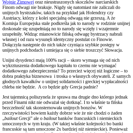
Wojnie Zimowej
oraz nieustraszonych skoczków narciarskich
Finom odwagi nie brakuje. Nigdy się natomiast nie zaliczali do
unijnych bystrzaków, takich na przykład jak Holendrzy czy
Austriacy, którzy z kolei specjalną odwagą nie grzeszą. A że
Komisja Europejska stale podkreśla jak to narody w rodzinie unijnej
doskonale się uzupełniają no to narody się wzięły i wzajemnie
uzupełniły. Widząc mianowicie fińską odwagę bystrzacy nabrali
własnej i od razu wysunęli identyczny postulat co Finowie.
Dołączyła następnie do nich także czyniąca szybkie postępy w
unijnych podchodach i umiejąca się o siebie troszczyć Słowacja.
Unijni dysydenci mają 100% racji – skoro wymaga się od nich
wykrztuszenia dodatkowego kapitału to czemu nie wymagać
dodatkowego zabezpieczenia? To przecież więcej niż logiczne – to
dobra praktyka biznesowa i troska o własnych obywateli. Z samych
głodnych kawałków o unijnej solidarności i greckiej wypłacalności
chleba nie będzie. A co będzie gdy Grecja padnie?
Jest tajemnicą poliszynela że sprawa ma drugie dno którego jednak
przed Finami nikt nie odważał się dotknąć. I to właśnie ta fińska
bezczelność tak skonsternowała unijnych bonzów. W
rzeczywistości bowiem każdy dobrze wie że nie chodzi o żaden
„
bailout
Grecji” ale o
bailout
banków francuskich i niemieckich
umoczonych w tym kraju. (W takiej właśnie kolejności bo banki
francuskie są tam umoczone 2x bardziej niż niemieckie). Ponieważ