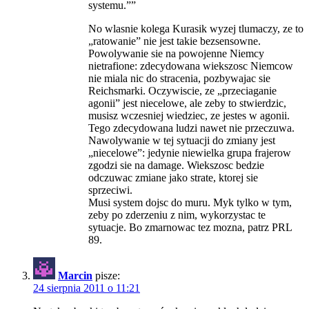
systemu.””
No wlasnie kolega Kurasik wyzej tlumaczy, ze to
„ratowanie” nie jest takie bezsensowne.
Powolywanie sie na powojenne Niemcy
nietrafione: zdecydowana wiekszosc Niemcow
nie miala nic do stracenia, pozbywajac sie
Reichsmarki. Oczywiscie, ze „przeciaganie
agonii” jest niecelowe, ale zeby to stwierdzic,
musisz wczesniej wiedziec, ze jestes w agonii.
Tego zdecydowana ludzi nawet nie przeczuwa.
Nawolywanie w tej sytuacji do zmiany jest
„niecelowe”: jedynie niewielka grupa frajerow
zgodzi sie na damage. Wiekszosc bedzie
odczuwac zmiane jako strate, ktorej sie
sprzeciwi.
Musi system dojsc do muru. Myk tylko w tym,
zeby po zderzeniu z nim, wykorzystac te
sytuacje. Bo zmarnowac tez mozna, patrz PRL
89.
Marcin
pisze:
24 sierpnia 2011 o 11:21