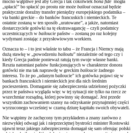
mocno wątpliwe jest aby Grecja i tak cokolwiek
bona fide
mogła
„spłacić” bo spłacić po prostu nie może
bailout
oznaczał będzie
praktycznie doraźny transfer pieniędzy europejskiego podatnika –
via banki greckie – do banków francuskich i niemieckich. Te
ostatnie zostaną w ten sposób „uratowane”, a jakże, natomiast
dostarczyciele gotówki na tę ekstrawagancję – czyli podatnicy
uczestniczących w
bailoucie
państw – zostaną po raz kolejny
wydymani zostając z przysłowiowym workiem.
Oznacza to – i to jest właśnie to tabu – że Francja i Niemcy mają
dużą stawkę w „powodzeniu
bailoutu
” niezależnie od tego czy i
kiedy Grecja padnie ponieważ ratują tym swoje własne banki.
Reszta natomiast państw funkcjonujących w charakterze donora
gotówki nie ma tak naprawdę w greckim
bailoucie
żadnego
interesu. To że po „udanym bailoucie” ich gotówka pojawi się w
bankach francuskich i niemieckich jest dla nich średnim
pocieszeniem. Domaganie się zabezpieczenia udzielonej pożyczki
przez te państwa wygląda więc w tej sytuacji nie tylko na rzecz ze
wszechmiar rozsądną, której powinny się domagać. Jest przede
wszystkim zachowaniem szansy na odzyskanie przynajmniej części
wyrzuconego wcześniej w czarną dziurę kapitału swoich obywateli.
Nie wątpimy że zachęcony tym przykładem a znany zarówno z
niezwykłej odwagi jak i nieprzeciętnej bystrości minister Rostowski
ujawni teraz jakiego zabezpieczenia domagał się sam oferując polski