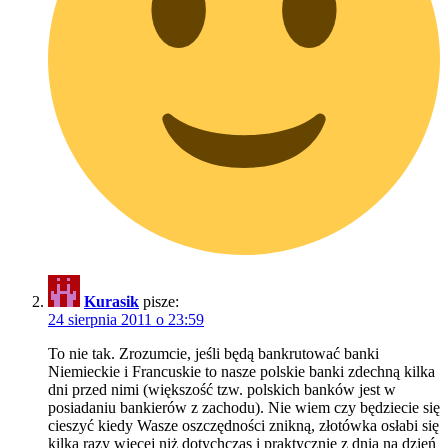
Kurasik
pisze:
24 sierpnia 2011 o 23:59
To nie tak. Zrozumcie, jeśli będą bankrutować banki
Niemieckie i Francuskie to nasze polskie banki zdechną kilka
dni przed nimi (większość tzw. polskich banków jest w
posiadaniu bankierów z zachodu). Nie wiem czy będziecie się
cieszyć kiedy Wasze oszczędności znikną, złotówka osłabi się
kilka razy więcej niż dotychczas i praktycznie z dnia na dzień