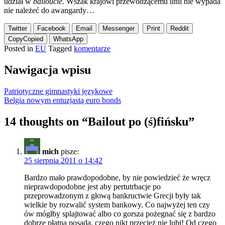
udział w
bailoucie
. Wszak krajowi przewodzącemu unii nie wypada
nie należeć do awangardy…
Twitter
Facebook
Email
Messenger
Print
Reddit
Copy
Copied
WhatsApp
Posted in
EU
Tagged
komentarze
Nawigacja wpisu
Patriotyczne gimnastyki językowe
Belgia nowym entuzjastą euro bonds
14 thoughts on “
Bailout po (ś)fińsku
”
mich
pisze:
25 sierpnia 2011 o 14:42
Bardzo mało prawdopodobne, by nie powiedzieć że wręcz
nieprawdopodobne jest aby pertutrbacje po
przeprowadzonym z głową bankructwie Grecji były tak
wielkie by rozwalić system bankowy. Co najwyżej ten czy
ów mógłby splajtować albo co gorsza pożegnać się z bardzo
dobrze płatną posadą, czego nikt przecież nie lubi! Od czego