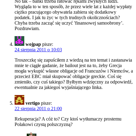
No tak – banki trzeba ratować rękami zwykłych ludzi.
Wygląda to w ten sposób, że przez wiele lat z każdej wypłaty
ciężko pracującego obywatela zabiera się dodatkowy
podatek. I jak tu życ w tych trudnych okolicznościach?
Chyba trzeba zacząć się uczyć 'finansowej samoobrony’.
Pozdrawiam.
wojpap
pisze:
24 sierpnia 2011 o 10:03
Troszeczkę się zapuściłem z wiedzą na ten temat i zastanawia
mnie te ciągłe gadanie, że bailout jest na to, żeby Grecja
mogła wykupić własne obligacje od Francuzów i Niemców, a
przecież EBC miał skupować obligacje greckie. Coś się
zmieniło, czy cuś takiego? Byłbym wdzięczny za odpowiedź,
ewentualnie za jakiegoś wyjaśniającego linka.
vertigo
pisze:
22 sierpnia 2011 o 21:00
Rekuperacja? A cóż to? Czy ktoś wytłumaczy prostemu
Polakowi czystą polszczyzną?