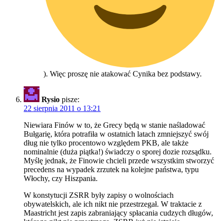
). Więc proszę nie atakować Cynika bez podstawy.
Rysio
pisze:
22 sierpnia 2011 o 13:21
Niewiara Finów w to, że Grecy będą w stanie naśladować
Bułgarię, która potrafiła w ostatnich latach zmniejszyć swój
dług nie tylko procentowo względem PKB, ale także
nominalnie (duża piątka!) świadczy o sporej dozie rozsądku.
Myślę jednak, że Finowie chcieli przede wszystkim stworzyć
precedens na wypadek zrzutek na kolejne państwa, typu
Włochy, czy Hiszpania.
W konstytucji ZSRR były zapisy o wolnościach
obywatelskich, ale ich nikt nie przestrzegał. W traktacie z
Maastricht jest zapis zabraniający spłacania cudzych długów,