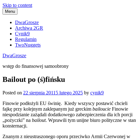
Skip to content
Menu
DwaGrosze
Archiwa 2GR
Cynik9
Regulamin
TwoNuggets
DwaGrosze
wstęp do finansowej samoobrony
Bailout po (ś)fińsku
Posted on
22 sierpnia 2011
5 lutego 2025
by
cynik9
Finowie podłożyli EU świnię. Kiedy wszyscy postawić chcieli
fajkę przy kolejnym zaklepanym już greckim
bailoucie
Finowie
niespodzianie zażądali dodatkowego zabezpieczenia dla ich porcji
„pożyczki” na
bailout
. Wprawili tym unijne biuro polityczne w stan
konsternacji.
Znanym z nieustraszonego oporu przeciwko Armii Czerwonej w