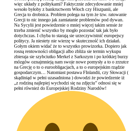
więc układy z politykami? Faktycznie zdecydowanie mniej
wesoło byłoby z bankructwem Włoch czy Hiszpanii, ale
Grecja to drobnica. Problem polega na tym że tzw. ratowanie
Grecji to nic innego jak zamiatanie problemów pod dywan.
Na Sycylii jest powiedzenie o mniej więcej takim sensie że
trzeba zmienić wszystko by mogło pozostać tak jak było
dotychczas. I chyba to starają sie urzeczywistnić europejscy
politycy. Ja niestety nie wierzę w skuteczność ich działań.
Gołym okiem widać że to wszystko prowizorka. Dopiero jak
rosną rentowności obligacji albo zbliża sie termin wykupu
zbieraja sie szybciutko Merkel z Sarkozym i po krótkiej burzy
mózgów oznajmnieją nam swoje nowe pomysły a to o zrzutce
na Grecję o to o euroobligacjach, a to o europejskim rządzie
gospodarczym… Natomiast postawa FInlandii, czy Słowacji (
skądiniąd w pełni uzasadniona ) dowodzi że powiedzenie iż
„z rodziną najlepiej wychodzi się na zdjęciu” odnosi się w
pełni również do Europejskiej Rodziny Narodów!