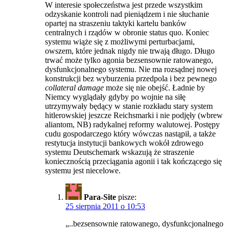
W interesie społeczeństwa jest przede wszystkim
odzyskanie kontroli nad pieniądzem i nie słuchanie
opartej na straszeniu taktyki kartelu banków
centralnych i rządów w obronie status quo. Koniec
systemu wiąże się z możliwymi perturbacjami,
owszem, które jednak nigdy nie trwają długo. Długo
trwać może tylko agonia bezsensownie ratowanego,
dysfunkcjonalnego systemu. Nie ma rozsądnej nowej
konstrukcji bez wyburzenia przedpola i bez pewnego
collateral damage
może się nie obejść. Ładnie by
Niemcy wyglądały gdyby po wojnie na siłę
utrzymywały będący w stanie rozkładu stary system
hitlerowskiej jeszcze Reichsmarki i nie podjęły (wbrew
aliantom, NB) radykalnej reformy walutowej. Postępy
cudu gospodarczego który wówczas nastąpił, a także
restytucja instytucji bankowych wokół zdrowego
systemu Deutschemark wskazują że straszenie
koniecznością przeciągania agonii i tak kończącego się
systemu jest niecelowe.
Para-Site
pisze:
25 sierpnia 2011 o 10:53
„..bezsensownie ratowanego, dysfunkcjonalnego