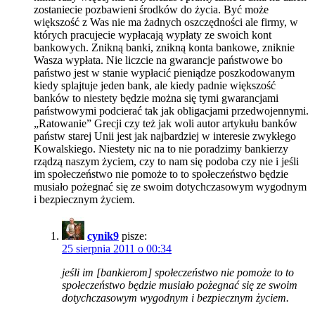
zostaniecie pozbawieni środków do życia. Być może
większość z Was nie ma żadnych oszczędności ale firmy, w
których pracujecie wypłacają wypłaty ze swoich kont
bankowych. Znikną banki, znikną konta bankowe, zniknie
Wasza wypłata. Nie liczcie na gwarancje państwowe bo
państwo jest w stanie wypłacić pieniądze poszkodowanym
kiedy splajtuje jeden bank, ale kiedy padnie większość
banków to niestety będzie można się tymi gwarancjami
państwowymi podcierać tak jak obligacjami przedwojennymi.
„Ratowanie” Grecji czy też jak woli autor artykułu banków
państw starej Unii jest jak najbardziej w interesie zwykłego
Kowalskiego. Niestety nic na to nie poradzimy bankierzy
rządzą naszym życiem, czy to nam się podoba czy nie i jeśli
im społeczeństwo nie pomoże to to społeczeństwo będzie
musiało pożegnać się ze swoim dotychczasowym wygodnym
i bezpiecznym życiem.
cynik9
pisze:
25 sierpnia 2011 o 00:34
jeśli im [bankierom] społeczeństwo nie pomoże to to
społeczeństwo będzie musiało pożegnać się ze swoim
dotychczasowym wygodnym i bezpiecznym życiem.