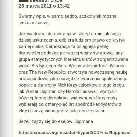
kawador
pisze:
26 marca 2011 o 13:42
Świetny wpis, w samo sedno, aczkolwiek mozna
jeszcze inaczej.
Jak wiadomo, demokracja w takiej formie jak się ja
dzisiaj uskutecznia, odbiera ludziom prawo do krytyki
samej siebie. Demokracja ta osiągnęła pełnię
dorosłości podczas pierwszej wojny światowej, gdy
grupa etatystycznych intelektualistów zorganizowana
wokół Brytyjskiego Biura Wojny, administracji Wilsona
oraz The New Republic, stworzyła nowoczesną naukę
propagandową jako narzędzie tworzenia społecznego
poparcia dla wojny. Niektórzy członkowie tego kręgu,
jak Walter Lippman czy Harold Lasswell, wymyślili
później teorię demokracji widowni, w której masy
wybierają co cztery-pięć lat spośród kandydatów z
elity i siedzą cicho przez całą resztę czasu.
Jeżeli zajrzy się do esejów Lippmana
https://xroads.virginia.edu/~hyper2/CDFinal/Lippman/