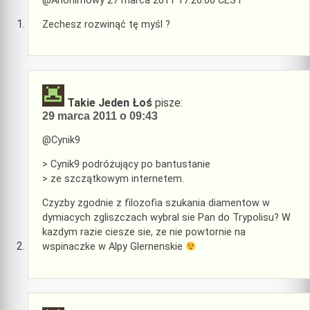
@Anonimowy 27 marca 2011 17:26:00 CEST
Zechesz rozwinąć tę myśl ?
Takie Jeden Łoś
pisze:
29 marca 2011 o 09:43
@Cynik9
> Cynik9 podróżujący po bantustanie
> ze szczątkowym internetem.
Czyzby zgodnie z filozofia szukania diamentow w
dymiacych zgliszczach wybral sie Pan do Trypolisu? W
kazdym razie ciesze sie, ze nie powtornie na
wspinaczke w Alpy Glernenskie