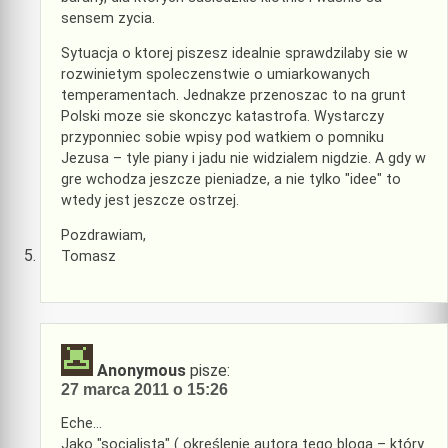
sensem zycia.
Sytuacja o ktorej piszesz idealnie sprawdzilaby sie w
rozwinietym spoleczenstwie o umiarkowanych
temperamentach. Jednakze przenoszac to na grunt
Polski moze sie skonczyc katastrofa. Wystarczy
przyponniec sobie wpisy pod watkiem o pomniku
Jezusa – tyle piany i jadu nie widzialem nigdzie. A gdy w
gre wchodza jeszcze pieniadze, a nie tylko "idee" to
wtedy jest jeszcze ostrzej.
Pozdrawiam,
Tomasz
Anonymous
pisze:
27 marca 2011 o 15:26
Eche…
Jako "socjalista" ( określenie autora tego bloga – który