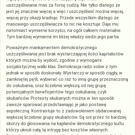
uszczęśliwianie mas za forsę cudzą. Nie tylko dlatego że
jest jej znacznie więcej a więc i uszczęśliwić można więcej,
więcej przy okazji kradnąc. Przede wszystkim dlatego że
masowego uszczęśliwiacza to nic nie kosztuje. Daje mu
natomiast wymierne korzyści, na ogół całkiem materialne.
Tym bardziej wymierne im bliżej władzy siedzi jego partia.
Poważnym mankamentem demokratycznego
uszczęśliwiania jest brak wystarczającej ilości kapitalistów
których można by wydoić, zgodnie z wymogami
socjalistycznej walki klas. Demokracja radzi sobie z tym
jednak w sposób doskonały. Wystarczy w sposób ciągły, w
zamkniętej pętli, wybierać co raz to inną grupę przeznaczoną
do oskubania, oraz liczebnie większą od niej grupę
potencjalnych beneficjentów tego oskubania, czyli
skubańców. Protesty skubanych można w ten sposób
zawsze sparować przedstawiając je jako postawę
aspołeczną. Kontrastuje to z zadowoleniem obdarowanej
większej liczebnie grupy skubańców. Są oni przez to bardziej
skorzy do głosowania na kapłanów demokratycznego kultu
którzy uknuli całą tę intrygę bez kosztów własnych.