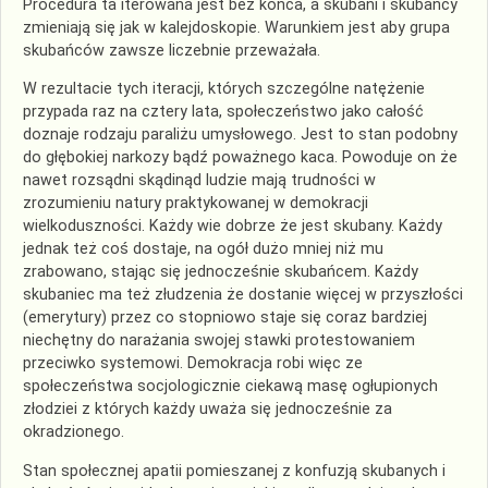
Procedura ta iterowana jest bez końca, a skubani i skubańcy
zmieniają się jak w kalejdoskopie. Warunkiem jest aby grupa
skubańców zawsze liczebnie przeważała.
W rezultacie tych iteracji, których szczególne natężenie
przypada raz na cztery lata, społeczeństwo jako całość
doznaje rodzaju paraliżu umysłowego. Jest to stan podobny
do głębokiej narkozy bądź poważnego kaca. Powoduje on że
nawet rozsądni skądinąd ludzie mają trudności w
zrozumieniu natury praktykowanej w demokracji
wielkoduszności. Każdy wie dobrze że jest skubany. Każdy
jednak też coś dostaje, na ogół dużo mniej niż mu
zrabowano, stając się jednocześnie skubańcem. Każdy
skubaniec ma też złudzenia że dostanie więcej w przyszłości
(emerytury) przez co stopniowo staje się coraz bardziej
niechętny do narażania swojej stawki protestowaniem
przeciwko systemowi. Demokracja robi więc ze
społeczeństwa socjologicznie ciekawą masę ogłupionych
złodziei z których każdy uważa się jednocześnie za
okradzionego.
Stan społecznej apatii pomieszanej z konfuzją skubanych i