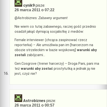
cynik9
pisze:
26 marca 2011 o 07:22
@Astrobiznes:
Zabawny argument
Nie wiem co tutaj zabawnego, raczej gość przednio
osadził jakąś dymiącą socjalistkę z mediów:
Female interviewer (chcąca zaspinować rzecz
reporterka) – Ale umożliwia pan im [harcerzom na
obozie strzeleckim w bazie wojskowej]
warunki aby
zostali
zabójcami…
Gen.Cosgrove (trener harcerzy) – Droga Pani, pani ma
też
warunki aby zostać
prostytutką a jednak ją nie
jest, czyż nie?
Astrobiznes
pisze:
26 marca 2011 o 00:57