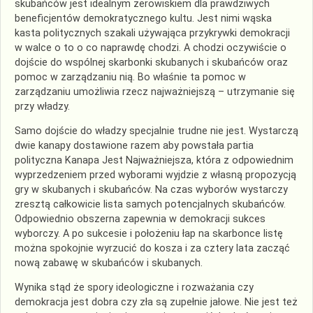
skubańców jest idealnym żerowiskiem dla prawdziwych
beneficjentów demokratycznego kultu. Jest nimi wąska
kasta politycznych szakali używająca przykrywki demokracji
w walce o to o co naprawdę chodzi. A chodzi oczywiście o
dojście do wspólnej skarbonki skubanych i skubańców oraz
pomoc w zarządzaniu nią. Bo właśnie ta pomoc w
zarządzaniu umożliwia rzecz najważniejszą – utrzymanie się
przy władzy.
Samo dojście do władzy specjalnie trudne nie jest. Wystarczą
dwie kanapy dostawione razem aby powstała partia
polityczna Kanapa Jest Najważniejsza, która z odpowiednim
wyprzedzeniem przed wyborami wyjdzie z własną propozycją
gry w skubanych i skubańców. Na czas wyborów wystarczy
zresztą całkowicie lista samych potencjalnych skubańców.
Odpowiednio obszerna zapewnia w demokracji sukces
wyborczy. A po sukcesie i położeniu łap na skarbonce listę
można spokojnie wyrzucić do kosza i za cztery lata zacząć
nową zabawę w skubańców i skubanych.
Wynika stąd że spory ideologiczne i rozważania czy
demokracja jest dobra czy zła są zupełnie jałowe. Nie jest też