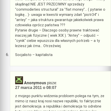
skądinąd NIE JEST PRZECIWNY sprzedaży
"commodieties structural" za "fiat money"… ( pytanie o
logikę… )- uwaga w kwestii wymiany zdań "piotr34" i
"antey" – jaka struktura gwarantuje jakiekolwiek prawa
człowieka oprócz państwa ???
Pytanie drugie – Dlaczego osoby prawne traktować
inaczej jak fizyczne ( wiek XIX ). "Antey" – odpuść –
"cynik" ciebie wpuszcza dla własnych potrzeb – a ty
leziesz jak ćma… Otrzeźwiej.
Socjalisto – kapitalista
Anonymous
pisze:
27 marca 2011 o 08:07
z mojego punktu widzenia probloem polega na tym, ze
mimo iz nasz kraj nosi nazwe republiki, to faktycznie
jest demokracja. a republika i demokracja to odrebne