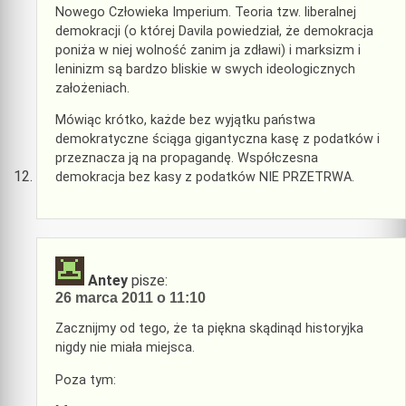
Nowego Człowieka Imperium. Teoria tzw. liberalnej
demokracji (o której Davila powiedział, że demokracja
poniża w niej wolność zanim ja zdławi) i marksizm i
leninizm są bardzo bliskie w swych ideologicznych
założeniach.
Mówiąc krótko, każde bez wyjątku państwa
demokratyczne ściąga gigantyczna kasę z podatków i
przeznacza ją na propagandę. Współczesna
demokracja bez kasy z podatków NIE PRZETRWA.
Antey
pisze:
26 marca 2011 o 11:10
Zacznijmy od tego, że ta piękna skądinąd historyjka
nigdy nie miała miejsca.
Poza tym: