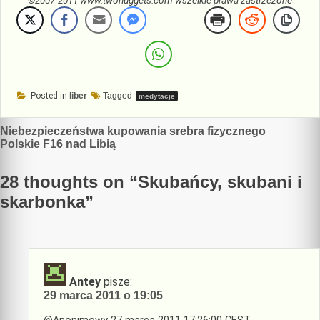
©2007-2011 www.twonuggets.com wszelkie prawa zastrzeżone
Posted in
liber
Tagged
medytacje
Nawigacja
Niebezpieczeństwa kupowania srebra fizycznego
Polskie F16 nad Libią
wpisu
28 thoughts on “
Skubańcy, skubani i
skarbonka
”
Antey
pisze:
29 marca 2011 o 19:05