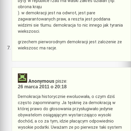
byty. w republice rzad ma waski zakres dzialan (np.
obrona kraju
). w demokracji jest na odwrot, jest pare
zagwarantowanych praw, a reszta jest poddana
widzimi sie tlumu. demokracja to nic innego jak tyrania
wiekszosci.
grzechem pierworodnym demokracji jest zalozenie ze
wiekszosc ma racje.
Anonymous
pisze:
26 marca 2011 o 20:18
Demokracja historycznie ewoluowała, o czym dziś
często zapomninamy. Ja tęsknię za demokracją w
której prawo do głosowania przysługiwało jedynie
obywatelom osiągającym wystarczająco wysoki
dochód, a co za tym, idzie płacącym odpowiednio
wysokie podatki. Uważam ze po pierwsze taki system