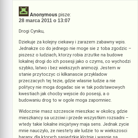
Anonymous
pisze:
28 marca 2011 o 13:07
Drogi Cyniku,
Dziekuje za kolejny ciekawy i zarazem zabawny wpis.
Jednakze co do jednego nie moge sie z toba zgodzic –
piszesz o ludziach, ktorzy robia zrzutke na budowe
lokalnej drogi do ich posesji jako o czyms, co wychodzi
szybko, latwo i bez wiekszych animozji. Jestem w
stanie przytoczyc ci kilkanascie przykladow
przeczacych tej tezie, gdzie wlasnie ludzie a nie
politycy nie moga dogadac sie w tak podstawowych
kwestiach jak chocby wejscie do posesji, a o
budowaniu drog to w ogole moga zapomniec.
Widocznie masz szczescie mieszkac w okolicy, gdzie
mieszkancy sa uczciwi i przede wszystkim rozsadni –
wtedy takie lokalne inicjatywy maja sens. Jednak zycie
mnie nauczylo, ze niestety ale ludzie to w wiekszosci
barany, dla ktorych sasiedzkie klotnie i wasnie sa