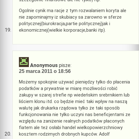
Ogolnie cynik ma racje z tym rozwalaniem koryta ale
nie zapominajmy iz skubiacy sa zarowno w sferze
politycznej(biurokracja,partie politycznej)jak i
ekonomicznej(wielkie korporacje,banki itp).
Anonymous
pisze:
25 marca 2011 o 18:56
Możemy spokojnie używać pieniędzy tylko do płacenia
podatków a prywatnie w miarę możliwości robić
zakupy w szarej strefie np wiedeńskim srebrnikiem lub
liściem klonu itd. co będzie mieć taki wpływ na naszą
walutę jak drukarka rządowa tylko że taki sposób
funkcjonowania nie tylko uczyni nas beneficjentami ze
względu na zaniżenie realnych podatków płaconych
fiatem ale też osłabi handel wielkopowierzchniowy
kosztem rodzimych drobnych kupców. Adolf