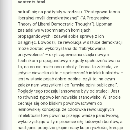
contents.html
natrafi się na podtytuły w rodzaju: "Postępowa teoria
liberalnej myśli demokratycznej'" ("A Progressive
Theory of Liberal Democratic Thought''). Lippman
zasiadał we wspomnianych komisjach
propagandowych i zdawał sobie sprawę z ich
osiągnięć. Dowodził, że rewolucja w sztuce demokracji
może zostać wykorzystana do "fabrykowania
przyzwolenia" – czyli zapewniania dzięki nowym
technikom propagandowym zgody społeczeństwa na
to, na co nie miało ono ochoty. Teoria ta zakłada, że
jedynie niewielka elita – społeczność intelektualistów –
jest w stanie pojąć dobro ogólne, czyli to, na czym
zależy nam wszystkim i co "umyka opinii publicznej''.
Poglądy tego rodzaju lansowane były od stuleci. Jest
to również typowo leninowskie stanowisko. W istocie
cechuje się ono bliskim powinowactwem do
leninowskiej koncepcji, że czołówka rewolucyjnych
intelektualistów powinna przejąć władzę państwową,
wykorzystując w tym procesie siłę ludowych buntów, a
następnie popędzić głupie masy ku przyszłości, kreując