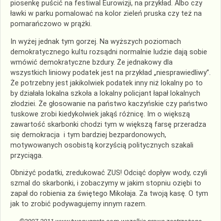
piosenkę puścić na festiwal Eurowizji, na przykład. Albo czy
ławki w parku pomalować na kolor zieleń pruska czy też na
pomarańczowo w prążki.
In wyżej jednak tym gorzej. Na wyższych poziomach
demokratycznego kultu rozsądni normalnie ludzie dają sobie
wmówić demokratyczne bzdury. Że jednakowy dla
wszystkich liniowy podatek jest na przykład „niesprawiedliwy”.
Że potrzebny jest jakikolwiek podatek inny niż lokalny po to
by działała lokalna szkoła a lokalny policjant łapał lokalnych
złodziei. Że głosowanie na państwo kaczyńskie czy państwo
tuskowe zrobi kiedykolwiek jakąś różnicę. Im o większą
zawartość skarbonki chodzi tym w większą farsę przeradza
się demokracja i tym bardziej bezpardonowych,
motywowanych osobistą korzyścią politycznych szakali
przyciąga.
Obniżyć podatki, zredukować ZUS! Odciąć dopływ wody, czyli
szmal do skarbonki, i zobaczymy w jakim stopniu oziębi to
zapał do robienia za świętego Mikołaja. Za twoją kasę. O tym
jak to zrobić podywagujemy innym razem.