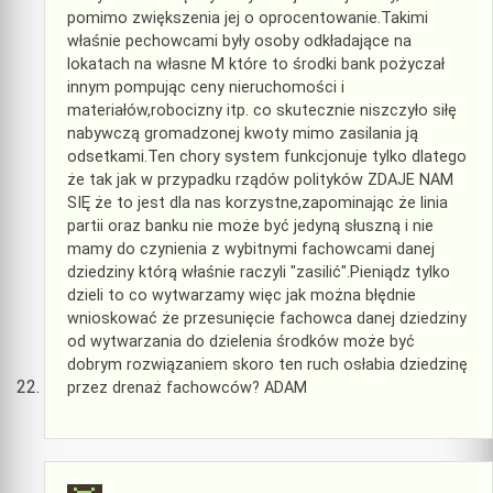
pomimo zwiększenia jej o oprocentowanie.Takimi
właśnie pechowcami były osoby odkładające na
lokatach na własne M które to środki bank pożyczał
innym pompując ceny nieruchomości i
materiałów,robocizny itp. co skutecznie niszczyło siłę
nabywczą gromadzonej kwoty mimo zasilania ją
odsetkami.Ten chory system funkcjonuje tylko dlatego
że tak jak w przypadku rządów polityków ZDAJE NAM
SIĘ że to jest dla nas korzystne,zapominając że linia
partii oraz banku nie może być jedyną słuszną i nie
mamy do czynienia z wybitnymi fachowcami danej
dziedziny którą właśnie raczyli "zasilić".Pieniądz tylko
dzieli to co wytwarzamy więc jak można błędnie
wnioskować że przesunięcie fachowca danej dziedziny
od wytwarzania do dzielenia środków może być
dobrym rozwiązaniem skoro ten ruch osłabia dziedzinę
przez drenaż fachowców? ADAM