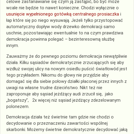
celowe zastanawianie się czym ją zastąpić, bo być może
wcale nie będzie to nawet konieczne. Chodzi wyłącznie o
usunięcie wypełnionego gotówką centralnego prosiaczka
i
łap które się po niego wysuwają. Jeżeli tylko przystopować
automatyczny dopływ wody drzewko demokracji samo
uschnie, pozostawiając ewentualnie to na czym prawdziwa
demokracja powinna polegać – bezinteresowną służbę
innym.
Zauważmy że do pewnego poziomu demokracja niewątpliwie
działa. Kilku sąsiadów demokratycznie zrzucających się aby
wzdłuż swojej ulicy na nowym osiedlu puścić światłowód jest
tego przykładem. Nikomu do głowy nie przyjdzie aby
domagać się dla siebie połowy działki płaconej przez innych z
uwagi na własne trudne dzieciństwo. Nikt też nie
zaproponuje aby sąsiad jeżdżący audi zrzucił się, jako
„bogatszy”, 2x więcej niż sąsiad jeżdżący zdezelowanym
polonezem.
Demokracja działa też świetnie tam gdzie nie chodzi o
decydowanie o przeznaczeniu zawartości wspólnej
skarbonki. Możemy świetnie demokratycznie decydować jaką