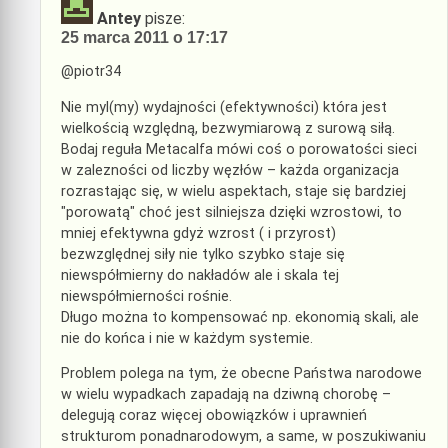
Antey
pisze:
25 marca 2011 o 17:17
@piotr34
Nie myl(my) wydajności (efektywności) która jest
wielkością względną, bezwymiarową z surową siłą.
Bodaj reguła Metacalfa mówi coś o porowatości sieci
w zalezności od liczby węzłów – każda organizacja
rozrastając się, w wielu aspektach, staje się bardziej
"porowatą" choć jest silniejsza dzięki wzrostowi, to
mniej efektywna gdyż wzrost ( i przyrost)
bezwzględnej siły nie tylko szybko staje się
niewspółmierny do nakładów ale i skala tej
niewspółmierności rośnie.
Długo można to kompensować np. ekonomią skali, ale
nie do końca i nie w każdym systemie.
Problem polega na tym, że obecne Państwa narodowe
w wielu wypadkach zapadają na dziwną chorobę –
delegują coraz więcej obowiązków i uprawnień
strukturom ponadnarodowym, a same, w poszukiwaniu