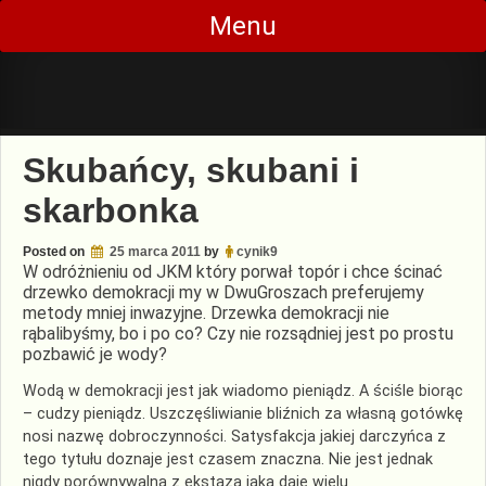
Skip
Menu
to
content
Skubańcy, skubani i
skarbonka
Posted on
25 marca 2011
by
cynik9
W odróżnieniu od JKM który porwał topór i chce ścinać
drzewko demokracji my w DwuGroszach preferujemy
metody mniej inwazyjne. Drzewka demokracji nie
rąbalibyśmy, bo i po co? Czy nie rozsądniej jest po prostu
pozbawić je wody?
Wodą w demokracji jest jak wiadomo pieniądz. A ściśle biorąc
– cudzy pieniądz. Uszczęśliwianie bliźnich za własną gotówkę
nosi nazwę dobroczynności. Satysfakcja jakiej darczyńca z
tego tytułu doznaje jest czasem znaczna. Nie jest jednak
nigdy porównywalna z ekstazą jaką daje wielu