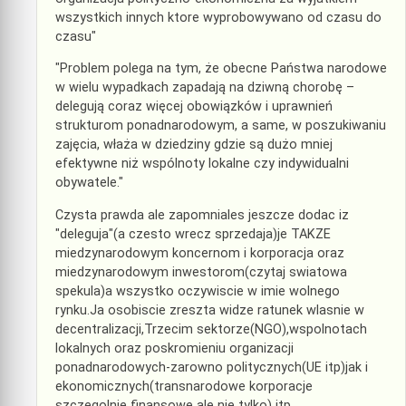
wszystkich innych ktore wyprobowywano od czasu do
czasu"
"Problem polega na tym, że obecne Państwa narodowe
w wielu wypadkach zapadają na dziwną chorobę –
delegują coraz więcej obowiązków i uprawnień
strukturom ponadnarodowym, a same, w poszukiwaniu
zajęcia, właża w dziedziny gdzie są dużo mniej
efektywne niż wspólnoty lokalne czy indywidualni
obywatele."
Czysta prawda ale zapomniales jeszcze dodac iz
"deleguja"(a czesto wrecz sprzedaja)je TAKZE
miedzynarodowym koncernom i korporacja oraz
miedzynarodowym inwestorom(czytaj swiatowa
spekula)a wszystko oczywiscie w imie wolnego
rynku.Ja osobiscie zreszta widze ratunek wlasnie w
decentralizacji,Trzecim sektorze(NGO),wspolnotach
lokalnych oraz poskromieniu organizacji
ponadnarodowych-zarowno politycznych(UE itp)jak i
ekonomicznych(transnarodowe korporacje
szczegolnie finansowe ale nie tylko) itp.