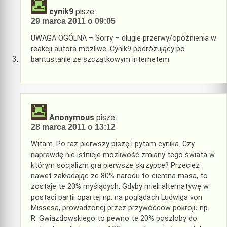
cynik9
pisze:
29 marca 2011 o 09:05
UWAGA OGÓLNA – Sorry – długie przerwy/opóźnienia w
reakcji autora możliwe. Cynik9 podróżujący po
bantustanie ze szczątkowym internetem.
Anonymous
pisze:
28 marca 2011 o 13:12
Witam. Po raz pierwszy piszę i pytam cynika. Czy
naprawdę nie istnieje możliwość zmiany tego świata w
którym socjalizm gra pierwsze skrzypce? Przecież
nawet zakładając że 80% narodu to ciemna masa, to
zostaje te 20% myślących. Gdyby mieli alternatywę w
postaci partii opartej np. na poglądach Ludwiga von
Missesa, prowadzonej przez przywódców pokroju np.
R. Gwiazdowskiego to pewno te 20% posżłoby do