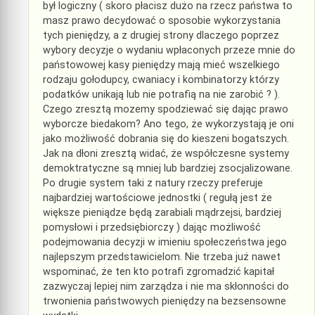
był logiczny ( skoro płacisz dużo na rzecz państwa to
masz prawo decydować o sposobie wykorzystania
tych pieniędzy, a z drugiej strony dlaczego poprzez
wybory decyzje o wydaniu wpłaconych przeze mnie do
państowowej kasy pieniędzy mają mieć wszelkiego
rodzaju gołodupcy, cwaniacy i kombinatorzy którzy
podatków unikają lub nie potrafią na nie zarobić ? ).
Czego zresztą mozemy spodziewać się dając prawo
wyborcze biedakom? Ano tego, że wykorzystają je oni
jako możliwość dobrania się do kieszeni bogatszych.
Jak na dłoni zresztą widać, że współczesne systemy
demoktratyczne są mniej lub bardziej zsocjalizowane.
Po drugie system taki z natury rzeczy preferuje
najbardziej wartościowe jednostki ( regułą jest że
większe pieniądze będą zarabiali mądrzejsi, bardziej
pomysłowi i przedsiębiorczy ) dając możliwość
podejmowania decyzji w imieniu społeczeństwa jego
najlepszym przedstawicielom. Nie trzeba już nawet
wspominać, że ten kto potrafi zgromadzić kapitał
zazwyczaj lepiej nim zarządza i nie ma skłonności do
trwonienia państwowych pieniędzy na bezsensowne