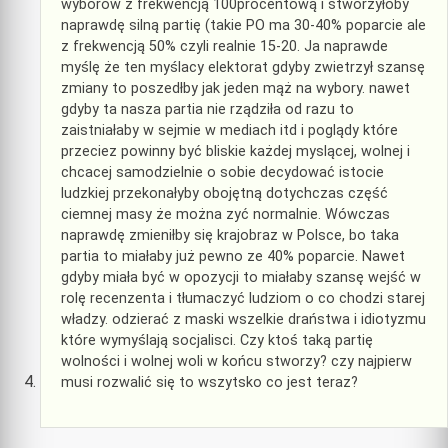
wyborów z frekwencją 100procentową i stworzyłoby
naprawdę silną partię (takie PO ma 30-40% poparcie ale
z frekwencją 50% czyli realnie 15-20. Ja naprawde
myślę że ten myślacy elektorat gdyby zwietrzył szansę
zmiany to poszedłby jak jeden mąż na wybory. nawet
gdyby ta nasza partia nie rządziła od razu to
zaistniałaby w sejmie w mediach itd i poglądy które
przeciez powinny być bliskie każdej myslącej, wolnej i
chcacej samodzielnie o sobie decydować istocie
ludzkiej przekonałyby obojętną dotychczas część
ciemnej masy że można zyć normalnie. Wówczas
naprawdę zmieniłby się krajobraz w Polsce, bo taka
partia to miałaby już pewno ze 40% poparcie. Nawet
gdyby miała być w opozycji to miałaby szansę wejść w
rolę recenzenta i tłumaczyć ludziom o co chodzi starej
władzy. odzierać z maski wszelkie draństwa i idiotyzmu
które wymyślają socjalisci. Czy ktoś taką partię
wolności i wolnej woli w końcu stworzy? czy najpierw
musi rozwalić się to wszytsko co jest teraz?