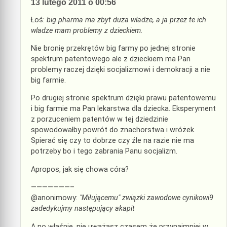
13 lutego 2011 o 00:56
Łoś:
big pharma ma zbyt duza wladze, a ja przez te ich
wladze mam problemy z dzieckiem.
Nie bronię przekrętów big farmy po jednej stronie
spektrum patentowego ale z dzieckiem ma Pan
problemy raczej dzięki socjalizmowi i demokracji a nie
big farmie.
Po drugiej stronie spektrum dzięki prawu patentowemu
i big farmie ma Pan lekarstwa dla dziecka. Eksperyment
z porzuceniem patentów w tej dziedzinie
spowodowałby powrót do znachorstwa i wróżek.
Spierać się czy to dobrze czy źle na razie nie ma
potrzeby bo i tego zabrania Panu socjalizm.
Apropos, jak się chowa córa?
———————–
@anonimowy:
"Miłującemu" związki zawodowe cynikowi9
zadedykujmy następujący akapit
A no właśnie, nie uważasz czasem że przynajmniej w