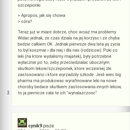
szczepionki.
> Apropos, jak się chowa
> córa?
Teraz juz w miare dobrze, choc wciaz ma problemy.
Widac jednak, ze czas dziala na jej korzysc i ze chyba
bedzie calkiem OK. Jednak pierwsze dwa lata jej zycia
to byl koszmar i dla niej i dla nas (rodzicow). Poki co
leki (na ktore wydalismy majatek), byly potrzebne
wylacznie po to, zeby przeciwdzialac ubocznym
skutkom lekow/szczepionek, ktore wczesniej zle
zastosowano i ktore wyrzadzily szkode. Jesli wiec big
pharma ma produkowac wyrafinowane leki na nowe
choroby bedace skutkiem zastosowania innych lekow,
to ja piernicze cala te ich "wynalazczosc".
cynik9
pisze: