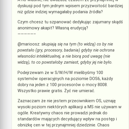
dyskusji pod tym jednym wpisem przyzwoitość bardziej
niż gdzie indziej wymagałaby podania źródła?
Czym chcesz tu szpanować dedykując zajumany skądś
anonimowy akapit? Własną erudycją?
—————–
@marioosz:
skupiają się na tym (to widzą) co by nie
powstało (gry, procesory, badania) gdyby nie ochrona
własności intelektualnej, a nie biorą pod uwagę (nie
widzą), to co powstałoby zamiast, gdyby jej nie było.
Podejrzewam że w S/W/H/W mielibyśmy 100
systemów operacyjnych na poziomie DOS6, każdy
dobry na jeden z 100 procesorów o mocy 8008.
Wszystko prawie gratis. Żyć nie umierać.
Zaznaczam że nie jestem przeciwnikiem OS, uznaję
wysoki poziom niektórych aplikacji a MS nie używam w
ogóle. Kreatywny chaos nie prowadzi jednak do
standardów mających decydujący wpływ na postęp i
obniżkę cen w tej przynajmniej dziedzinie. Chaos