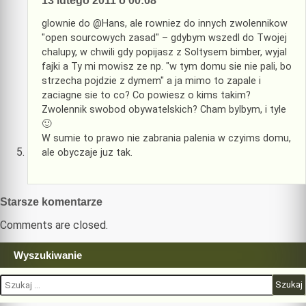
13 lutego 2011 o 00:08
glownie do @Hans, ale rowniez do innych zwolennikow
"open sourcowych zasad" – gdybym wszedl do Twojej
chalupy, w chwili gdy popijasz z Soltysem bimber, wyjal
fajki a Ty mi mowisz ze np. "w tym domu sie nie pali, bo
strzecha pojdzie z dymem" a ja mimo to zapale i
zaciagne sie to co? Co powiesz o kims takim?
Zwolennik swobod obywatelskich? Cham bylbym, i tyle
🙂
W sumie to prawo nie zabrania palenia w czyims domu,
ale obyczaje juz tak.
Nawigacja
Starsze komentarze
komentarzy
Comments are closed.
Wyszukiwanie
Szukaj: