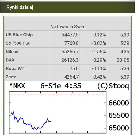
Rynki dzisiaj
Notowania Świat
54477.5
+0.12%
5:39
US Blue Chip
7760.0
+0.02%
5:29
S&P500 Fut
65266.7
-1.56%
4:35
Nikkei
26126.3
-0.29%
08-05
DAX
75.0
-0.11%
5:39
Ropa WTI
4264.7
+0.42%
5:39
Złoto