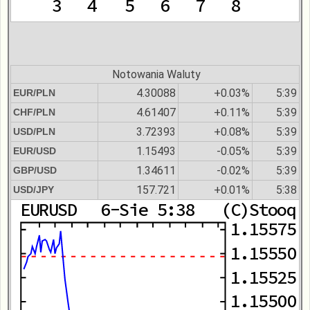
Notowania Waluty
4.30088
+0.03%
5:39
EUR/PLN
4.61407
+0.11%
5:39
CHF/PLN
3.72393
+0.08%
5:39
USD/PLN
1.15493
-0.05%
5:39
EUR/USD
1.34611
-0.02%
5:39
GBP/USD
157.721
+0.01%
5:38
USD/JPY