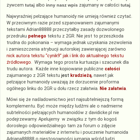
żywcem
tutaj
albo
inny nasz wpis
zajumany w całości
tutaj
.
Najwyraźniej pełzające humanoidy nie umieją również czytać.
W przeciwnym razie przed szpanowaniem zajumanymi
tekstami Adrian88888 przeczytałby zasady dozwolonego
przedruku
pełnego
tekstu z 2GR. Nie jest to przeszkoda
trudna do pokonania – wymaga jednak uzyskania zezwolenia
i zamieszczenia atrybucji autorskiej zawierającej zarówno
nick autora tekstu “cynik9” jak i link do aktualnego tekstu
źródłowego
. Wymaga tego prosta kurtuazja i szacunek dla
trudu autora. Każde inne kopiowanie publiczne
całości
zajumanego z 2GR tekstu
jest
kradzieżą
, nawet jak
pełzające humanoidy uważają że dorzucenie proforma
ogólnego linku do 2GR u dołu rzecz załatwia.
Nie załatwia
.
Mówi się że naśladownictwo jest najsubtelniejszą formą
komplementu. Być może między ludźmi ale o nadmierne
subtelności pełzających humanoidów z davidicke.pl nie
podejrzewamy. Apelujemy w związku z tym do kogoś
dorosłego odpowiedzialnego tam za forum o zdjęcie
zajumanych materiałów z internetu i pouczenie humanoida
Adriana88888 o niestosowności jumania wśród ludzi.