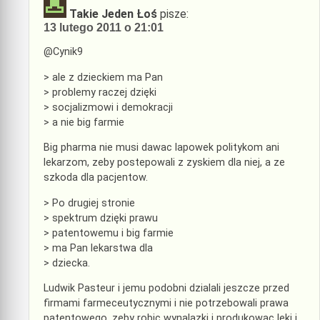
Takie Jeden Łoś
pisze:
13 lutego 2011 o 21:01
@Cynik9
> ale z dzieckiem ma Pan
> problemy raczej dzięki
> socjalizmowi i demokracji
> a nie big farmie
Big pharma nie musi dawac lapowek politykom ani
lekarzom, zeby postepowali z zyskiem dla niej, a ze
szkoda dla pacjentow.
> Po drugiej stronie
> spektrum dzięki prawu
> patentowemu i big farmie
> ma Pan lekarstwa dla
> dziecka.
Ludwik Pasteur i jemu podobni dzialali jeszcze przed
firmami farmeceutycznymi i nie potrzebowali prawa
patentowego, zeby robic wynalazki i produkowac leki i