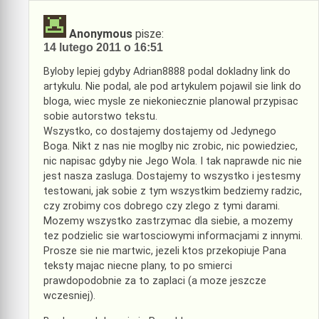
Anonymous
pisze:
14 lutego 2011 o 16:51
Byloby lepiej gdyby Adrian8888 podal dokladny link do
artykulu. Nie podal, ale pod artykulem pojawil sie link do
bloga, wiec mysle ze niekoniecznie planowal przypisac
sobie autorstwo tekstu.
Wszystko, co dostajemy dostajemy od Jedynego
Boga. Nikt z nas nie moglby nic zrobic, nic powiedziec,
nic napisac gdyby nie Jego Wola. I tak naprawde nic nie
jest nasza zasluga. Dostajemy to wszystko i jestesmy
testowani, jak sobie z tym wszystkim bedziemy radzic,
czy zrobimy cos dobrego czy zlego z tymi darami.
Mozemy wszystko zastrzymac dla siebie, a mozemy
tez podzielic sie wartosciowymi informacjami z innymi.
Prosze sie nie martwic, jezeli ktos przekopiuje Pana
teksty majac niecne plany, to po smierci
prawdopodobnie za to zaplaci (a moze jeszcze
wczesniej).