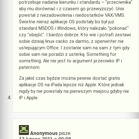
potrzebuje nadania kierunku i standardu – "przeciwnika"
aby mu dorównać i z czasem go przewyższyć. Unix
powstał z niezadowolenia i niedostatków VAX/VMS.
Świetne nieraz aplikacje OS podstały bo był już
standard MSDOS i Windows, który należało "pokonać"
czy "obejść". I bardzo dobrze. Kto wie i potrafi zestawi
sobie dzisiaj linux cacko za darmo, z openwriter nie
ustepującym Office. I zostanie sam na sam z tym gdy
sobie sam nie poradzi z usterką. Something for
something. Ale nie jest to argument przeciwko IP i
patentom.
Za jakiś czas będzie można pewnie dostać gratis
aplikacje OS na iPada lepsze niż Apple. Które jednak
nigdy by nie powstały na pierwszym miejscu gdyby nie
IP i Apple.
Anonymous
pisze: