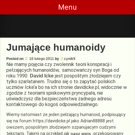
Skip
Menu
to
content
Jumające humanoidy
Posted on
10 lutego 2011
by
cynik9
Nie mamy pojęcia czy zwolennik teorii konspiracji i
pełzających humanoidów, samozwańczy syn Boga od
roku 1990
jest pospolitym złodziejem czy
David Icke
tylko szarlatanem. Trudno się o to zapytać polskich
uczniów Icke’a bo na ich stronie davidicke.pl, widocznie w
zgodzie z teoriami spiskowymi pryncypała, nie
uświadczysz dla bezpieczeństwa żadnego adresu
kontaktowego do kogoś odpowiedzialnego.
Wiemy natomiast że jeden pełzający humanoid, podpisujący
się na forum https://davidicke.pl jako Adrian88888 jest
owszem, pospolitym złodziejem szpanujacym cudzymi
tekstami. Takimi na przykład jak
nasz wpis
przekopiowany