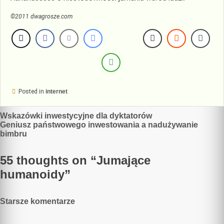
©2011 dwagrosze.com
Posted in
internet
Nawigacja
Wskazówki inwestycyjne dla dyktatorów
Geniusz państwowego inwestowania a nadużywanie
wpisu
bimbru
55 thoughts on “
Jumające
humanoidy
”
Nawigacja
Starsze komentarze
komentarzy