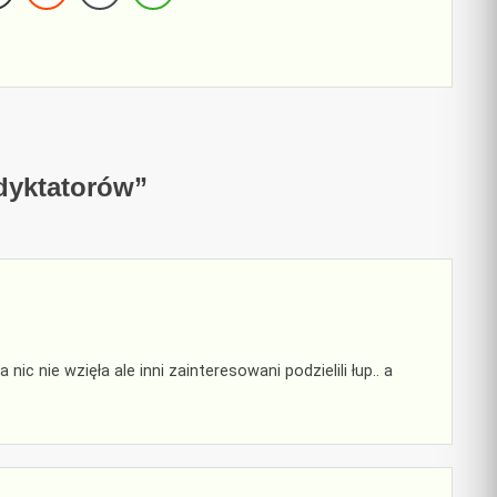
dyktatorów
”
c nie wzięła ale inni zainteresowani podzielili łup.. a