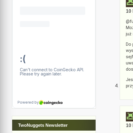
10 
@fu
Moż
już
Do 
wys
sej
uwa
dos
Jes
prz
TwoNuggets Newsletter
10 