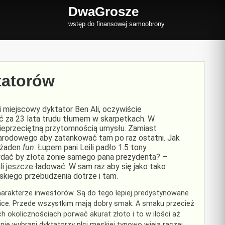
DwaGrosze
wstęp do finansowej samoobrony
tatorów
 miejscowy dyktator Ben Ali, oczywiście
 za 23 lata trudu tłumem w skarpetkach. W
nieprzeciętną przytomnością umysłu. Zamiast
narodowego aby zatankować tam po raz ostatni. Jak
e żaden
fun
. Łupem pani Leili padło 1.5 tony
wydać by złota żonie samego pana prezydenta? –
ili jeszcze ładować. W sam raz aby się jako tako
bskiego przebudzenia dotrze i tam.
harakterze inwestorów. Są do tego lepiej predystynowane
panice. Przede wszystkim mają dobry smak. A smaku przecież
 okolicznościach porwać akurat złoto i to w ilości aż
nie wybrani dyktatorzy płci męskiej typowo wieją raczej