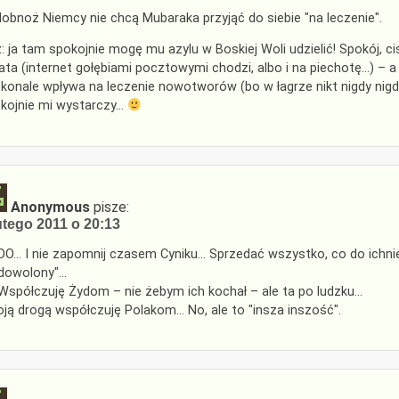
obnoż Niemcy nie chcą Mubaraka przyjąć do siebie "na leczenie".
: ja tam spokojnie mogę mu azylu w Boskiej Woli udzielić! Spokój, c
ata (internet gołębiami pocztowymi chodzi, albo i na piechotę…) – a w
konale wpływa na leczenie nowotworów (bo w łagrze nikt nigdy nigdz
kojnie mi wystarczy…
Anonymous
pisze:
utego 2011 o 20:13
O… I nie zapomnij czasem Cyniku… Sprzedać wszystko, co do ichni
dowolony"…
Współczuję Żydom – nie żebym ich kochał – ale ta po ludzku…
ją drogą współczuję Polakom… No, ale to "insza inszość".