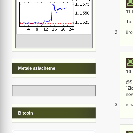
11 
To 
Bro
Metale szlachetne
10 
@Sy
"Zł
now
a c
Bitcoin