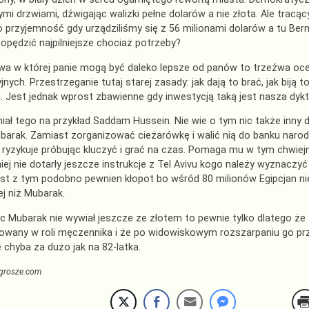
ymi drzwiami, dźwigając walizki pełne dolarów a nie złota. Ale tracąc
o przyjemność gdy urządziliśmy się z 56 milionami dolarów a tu Ber
 opędzić najpilniejsze chociaż potrzeby?
wa w której panie mogą być daleko lepsze od panów to trzeźwa oce
jnych. Przestrzeganie tutaj starej zasady: jak dają to brać, jak bi
i. Jest jednak wprost zbawienne gdy inwestycją taką jest nasza dyk
iał tego na przykład Saddam Hussein. Nie wie o tym nic także inny 
barak. Zamiast zorganizować cieżarówkę i walić nią do banku naro
ryzykuje próbując kluczyć i grać na czas. Pomaga mu w tym chwiej
iej nie dotarły jeszcze instrukcje z Tel Avivu kogo należy wyzna
est z tym podobno pewnien kłopot bo wśród 80 milionów Egipcjan nie
j niż Mubarak.
ęc Mubarak nie wywiał jeszcze ze złotem to pewnie tylko dlatego że 
owany w roli męczennika i że po widowiskowym rozszarpaniu go pr
 chyba za dużo jak na 82-latka.
grosze.com