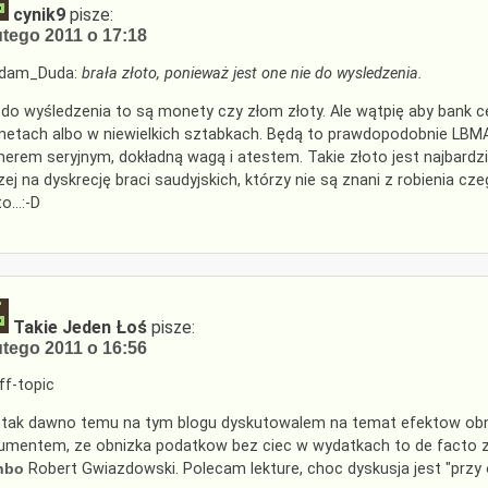
cynik9
pisze:
utego 2011 o 17:18
dam_Duda:
brała złoto, ponieważ jest one nie do wysledzenia.
 do wyśledzenia to są monety czy złom złoty. Ale wątpię aby bank c
etach albo w niewielkich sztabkach. Będą to prawdopodobnie LBMA 
erem seryjnym, dokładną wagą i atestem. Takie złoto jest najbardziej
zej na dyskrecję braci saudyjskich, którzy nie są znani z robienia cz
to…:-D
Takie Jeden Łoś
pisze:
utego 2011 o 16:56
f-topic
 tak dawno temu na tym blogu dyskutowalem na temat efektow obn
umentem, ze obnizka podatkow bez ciec w wydatkach to de facto z
nbo
Robert Gwiazdowski. Polecam lekture, choc dyskusja jest "przy 