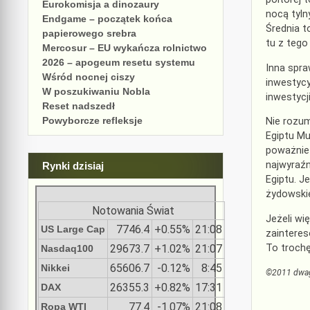
Eurokomisja a dinozaury
nocą tyln
Endgame – początek końca
Średnia t
papierowego srebra
tu z tego
Mercosur – EU wykańcza rolnictwo
2026 – apogeum resetu systemu
Inna spra
Wśród nocnej ciszy
inwestycy
W poszukiwaniu Nobla
inwestycj
Reset nadszedł
Powyborcze refleksje
Nie rozum
Egiptu Mu
poważnie 
najwyraźn
Rynki dzisiaj
Egiptu. J
żydowskie
Notowania Świat
Jeżeli wi
7746.4
+0.55%
21:08
US Large Cap
zainteres
To trochę
29673.7
+1.02%
21:07
Nasdaq100
65606.7
-0.12%
8:45
Nikkei
©2011 dwa
26355.3
+0.82%
17:31
DAX
77.4
-1.07%
21:08
Ropa WTI