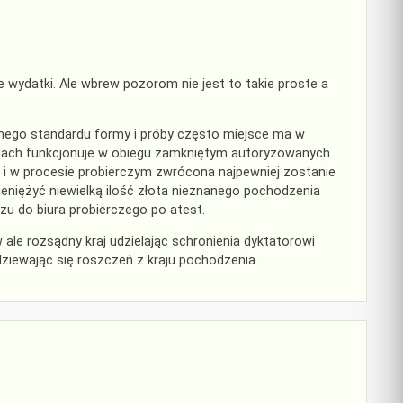
 wydatki. Ale wbrew pozorom nie jest to takie proste a
anego standardu formy i próby często miejsce ma w
ciach funkcjonuje w obiegu zamkniętym autoryzowanych
o i w procesie probierczym zwrócona najpewniej zostanie
pieniężyć niewielką ilość złota nieznanego pochodzenia
azu do biura probierczego po atest.
 ale rozsądny kraj udzielając schronienia dyktatorowi
odziewając się roszczeń z kraju pochodzenia.