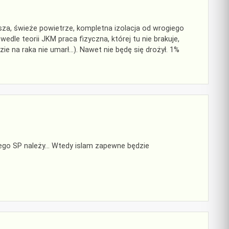
isza, świeże powietrze, kompletna izolacja od wrogiego
edle teorii JKM praca fizyczna, której tu nie brakuje,
ie na raka nie umarł…). Nawet nie będę się drożył. 1%
ego SP należy… Wtedy islam zapewne będzie