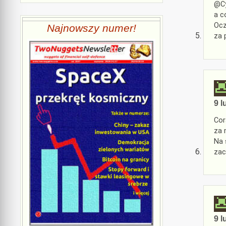
@Cy
a c
Ocz
Najnowszy numer!
za 
9 l
Cor
za 
Na 
zac
9 l