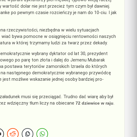
y wartość dolar nie jest przecież tym czym był dawniej.
nanke po pewnym czasie rozcieńczy je nam do 10-ciu. I jak
na rzeczywistości, niezbędna w wielu sytuacjach
ją to wiać bywa pomocne w osiągnięciu rentowności naszych
tatura w której trzymamy ludzi za twarz przez dekady.
demokratycznie wybrany dyktator od lat 30, prezydent
dowego po parę ton złota i dalej do Jemenu Mubarak
na postawa terytoriów zamorskich Izraela do których
czyć na następnego demokratycznie wybranego przywódcę
 jest możliwe wskazanie jednej osoby bardziej pro-
załadunek musi się przeciągać. Trudno dać wiarę aby był
zez wdzięczny tłum liczy na obiecane
72 dziewice w raju
.