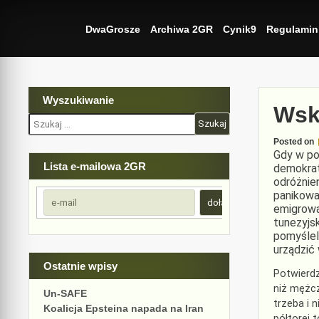
Skip
to
DwaGrosze
Archiwa 2GR
Cynik9
Regulamin
content
Wyszukiwanie
Wsk
Szukaj:
Posted on
Gdy w po
Lista e-mailowa 2GR
demokrat
odróżnie
panikowa
emigrowa
tunezyjs
pomyśleli
urządzić 
Ostatnie wpisy
Potwierdz
niż mężcz
Un-SAFE
trzeba i 
Koalicja Epsteina napada na Iran
półtorej 