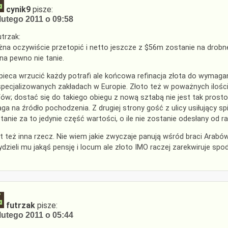
cynik9
pisze:
lutego 2011 o 09:58
trzak:
na oczywiście przetopić i netto jeszcze z $56m zostanie na drobne
 na pewno nie tanie.
pieca wrzucić każdy potrafi ale końcowa refinacja złota do wymag
pecjalizowanych zakładach w Europie. Złoto też w poważnych iloś
fów; dostać się do takiego obiegu z nową sztabą nie jest tak prost
ga na źródło pochodzenia. Z drugiej strony gość z ulicy usiłujący s
tanie za to jedynie część wartości, o ile nie zostanie odesłany od r
t też inna rzecz. Nie wiem jakie zwyczaje panują wśród braci Arabów
ydzieli mu jakąś pensję i locum ale złoto IMO raczej zarekwiruje sp
futrzak
pisze:
lutego 2011 o 05:44