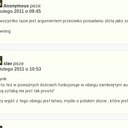
Anonymous
pisze:
lutego 2011 o 09:45
wszystko razie jest argumentem przeciwko posiadaniu zlota jako z
wning
slav
pisze:
lutego 2011 o 10:53
nik
oto też w poważnych ilościach funkcjonuje w obiegu zamkniętym au
ą sztabą nie jest tak prosto"
zy wyjść z tego obiegu jest łatwo, myśle o polskim złocie , które jes