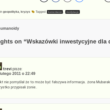
in
geopolityka
,
kryzys
Tagged
,
komentarze
medytacje
cja
humanoidy
ghts on “
Wskazówki inwestycyjne dla 
trevi
pisze:
lutego 2011 o 22:49
ikt nie pomyślał że to może być fałszywa informacja.. żona Mubaraka ni
ystko przypisali żonie..