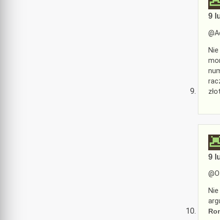
9 l
@A
Nie
mon
num
rac
zło
9 l
@Of
Nie
arg
Ro