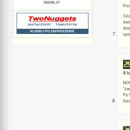
Pod
Cóż
świ
dos
spo
9 l
NOO
"za
Ps 
Swo