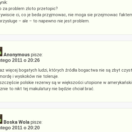
nik:
o za problem zloto przetopic?
ywiscie ci, co je beda przyjmowac, nie moga sie przejmowac faktem,
przysluge – ale – to napewno nie jest problem.
Anonymous
pisze:
utego 2011 o 20:26
az więcej bogatych ludzi, których źródła bogactwa nie są zbyt czys
mordę i wyskoków nie toleruje.
szczęście polskie rezerwy są w większości utopione w amerykańskie i
znie to nikt tej makulatury nie będzie chciał brać.
Boska Wola
pisze:
utego 2011 o 20:20