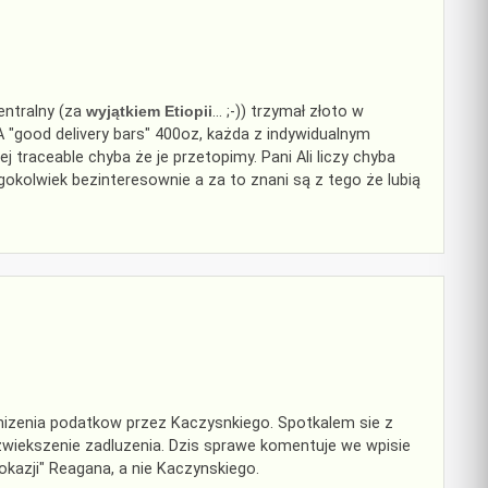
entralny (za
wyjątkiem Etiopii
… ;-)) trzymał złoto w
"good delivery bars" 400oz, każda z indywidualnym
 traceable chyba że je przetopimy. Pani Ali liczy chyba
egokolwiek bezinteresownie a za to znani są z tego że lubią
izenia podatkow przez Kaczysnkiego. Spotkalem sie z
wiekszenie zadluzenia. Dzis sprawe komentuje we wpisie
okazji" Reagana, a nie Kaczynskiego.