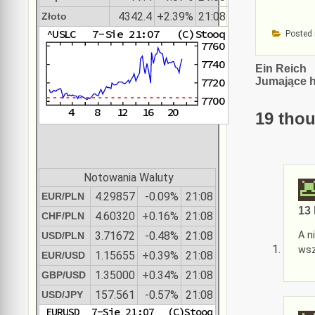
4342.4
+2.39%
21:08
Złoto
Posted 
Nawiga
Ein Reich
Jumające 
wpisu
19 thou
Notowania Waluty
4.29857
-0.09%
21:08
EUR/PLN
13 
4.60320
+0.16%
21:08
CHF/PLN
A n
3.71672
-0.48%
21:08
USD/PLN
wsz
1.15655
+0.39%
21:08
EUR/USD
1.35000
+0.34%
21:08
GBP/USD
157.561
-0.57%
21:08
USD/JPY