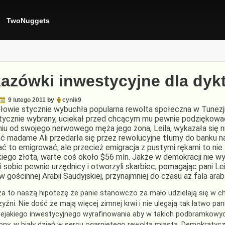
TwoNuggets
azówki inwestycyjne dla dyk
9 lutego 2011
by
cynik9
łowie stycznie wybuchła popularna rewolta społeczna w Tunezji
ycznie wybrany, uciekał przed chcącym mu pewnie podziękować
niu od swojego nerwowego męża jego żona, Leila, wykazała się 
ć madame Ali przedarła się przez rewolucyjne tłumy do banku 
ć to emigrować, ale przecież emigracja z pustymi rękami to ni
kiego złota, warte coś około $56 mln. Jakże w demokracji nie 
 sobie pewnie urzędnicy i otworzyli skarbiec, pomagając pani Le
w gościnnej Arabii Saudyjskiej, przynajmniej do czasu aż fala ara
a to naszą hipotezę że panie stanowczo za mało udzielają się w c
yźni. Nie dość że mają więcej zimnej krwi i nie ulegają tak łatwo 
niejakiego inwestycyjnego wyrafinowania aby w takich podbramkowych
tony, w biały dzień w sercu ogarniętego rewoltą miasta. Demokratycz