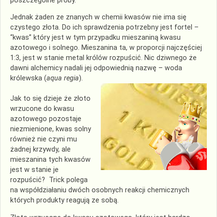
poszczególne próby.
Jednak żaden ze znanych w chemii kwasów nie ima się
czystego złota. Do ich sprawdzenia potrzebny jest fortel –
“kwas” który jest w tym przypadku mieszaniną kwasu
azotowego i solnego. Mieszanina ta, w proporcji najczęściej
1:3, jest w stanie metal królów rozpuścić. Nic dziwnego że
dawni alchemicy nadali jej odpowiednią nazwę – woda
królewska (
aqua regia
).
Jak to się dzieje że złoto
wrzucone do kwasu
azotowego pozostaje
niezmienione, kwas solny
również nie czyni mu
żadnej krzywdy, ale
mieszanina tych kwasów
jest w stanie je
rozpuścić? Trick polega
na współdziałaniu dwóch osobnych reakcji chemicznych
których produkty reagują ze sobą.