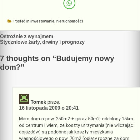
Posted in
inwestowanie
,
nieruchomości
Nawigacja
Ostrożnie z wynajmem
Styczniowe żarty, drwiny i prognozy
wpisu
7 thoughts on “
Budujemy nowy
dom?
”
Tomek
pisze:
16 listopada 2009 o 20:41
Mam dom o pow. 250m2 + garaż 50m2, oddalony 15km
od centrum i wiem, że koszty utrzymania (nie wliczając
dojazdów) są podobne jak koszty mieszkania
własnościowego o pow. 70m2 (opłaty roczne za dom