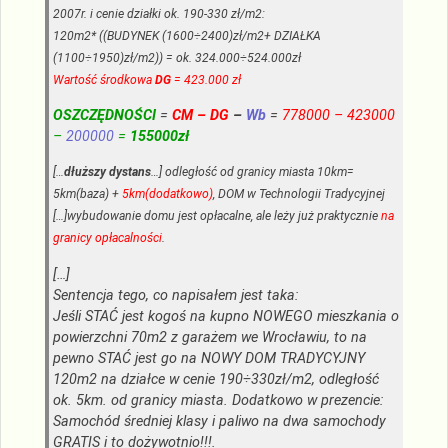
2007r. i cenie działki ok. 190-330 zł/m2:
120m2* ((BUDYNEK (1600÷2400)zł/m2+ DZIAŁKA
(1100÷1950)zł/m2)) = ok. 324.000÷524.000zł
Wartość środkowa
DG
= 423.000 zł
OSZCZĘDNOŚCI
=
CM – DG
–
Wb
=
778000 – 423000
–
200000
=
155000zł
[…
dłuższy dystans
…] odległość od granicy miasta 10km=
5km(baza) +
5km(dodatkowo)
, DOM w Technologii Tradycyjnej
[…]wybudowanie domu jest opłacalne, ale leży już praktycznie
na
granicy opłacalności
.
[…]
Sentencja tego, co napisałem jest taka:
Jeśli STAĆ jest kogoś na kupno NOWEGO mieszkania o
powierzchni 70m2 z garażem we Wrocławiu, to na
pewno STAĆ jest go na NOWY DOM TRADYCYJNY
120m2 na działce w cenie 190÷330zł/m2, odległość
ok. 5km. od granicy miasta. Dodatkowo w prezencie:
Samochód średniej klasy i paliwo na dwa samochody
GRATIS i to dożywotnio!!!.