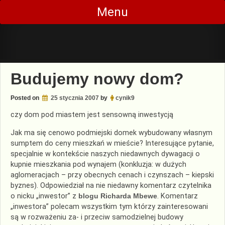
Skip
Menu
to
content
Budujemy nowy dom?
Posted on
25 stycznia 2007
by
cynik9
czy dom pod miastem jest sensowną inwestycją
Jak ma się cenowo podmiejski domek wybudowany własnym
sumptem do ceny mieszkań w mieście? Interesujące pytanie,
specjalnie w kontekście naszych niedawnych dywagacji o
kupnie mieszkania pod wynajem (konkluzja: w dużych
aglomeracjach – przy obecnych cenach i czynszach – kiepski
byznes). Odpowiedział na nie niedawny komentarz czytelnika
o nicku „inwestor” z
blogu Richarda Mbewe
. Komentarz
„inwestora” polecam wszystkim tym którzy zainteresowani
są w rozważeniu za- i przeciw samodzielnej budowy