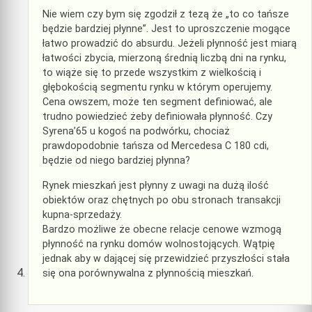
Nie wiem czy bym się zgodził z tezą że „to co tańsze
będzie bardziej płynne”. Jest to uproszczenie mogące
łatwo prowadzić do absurdu. Jeżeli płynność jest miarą
łatwości zbycia, mierzoną średnią liczbą dni na rynku,
to wiąże się to przede wszystkim z wielkością i
głębokością segmentu rynku w którym operujemy.
Cena owszem, może ten segment definiować, ale
trudno powiedzieć żeby definiowała płynność. Czy
Syrena’65 u kogoś na podwórku, chociaż
prawdopodobnie tańsza od Mercedesa C 180 cdi,
będzie od niego bardziej płynna?
Rynek mieszkań jest płynny z uwagi na dużą ilość
obiektów oraz chętnych po obu stronach transakcji
kupna-sprzedaży.
Bardzo możliwe że obecne relacje cenowe wzmogą
płynność na rynku domów wolnostojących. Wątpię
jednak aby w dającej się przewidzieć przyszłości stała
się ona porównywalna z płynnością mieszkań.