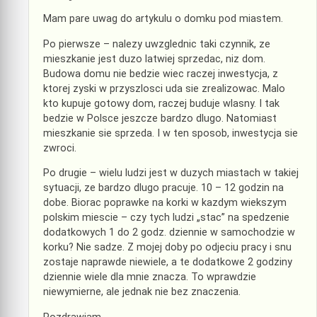
Mam pare uwag do artykulu o domku pod miastem.
Po pierwsze – nalezy uwzglednic taki czynnik, ze
mieszkanie jest duzo latwiej sprzedac, niz dom.
Budowa domu nie bedzie wiec raczej inwestycja, z
ktorej zyski w przyszlosci uda sie zrealizowac. Malo
kto kupuje gotowy dom, raczej buduje wlasny. I tak
bedzie w Polsce jeszcze bardzo dlugo. Natomiast
mieszkanie sie sprzeda. I w ten sposob, inwestycja sie
zwroci.
Po drugie – wielu ludzi jest w duzych miastach w takiej
sytuacji, ze bardzo dlugo pracuje. 10 – 12 godzin na
dobe. Biorac poprawke na korki w kazdym wiekszym
polskim miescie – czy tych ludzi „stac” na spedzenie
dodatkowych 1 do 2 godz. dziennie w samochodzie w
korku? Nie sadze. Z mojej doby po odjeciu pracy i snu
zostaje naprawde niewiele, a te dodatkowe 2 godziny
dziennie wiele dla mnie znacza. To wprawdzie
niewymierne, ale jednak nie bez znaczenia.