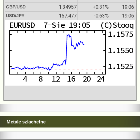
1.34957
+0.31%
19:06
GBP/USD
157.477
-0.63%
19:06
USD/JPY
Metale szlachetne