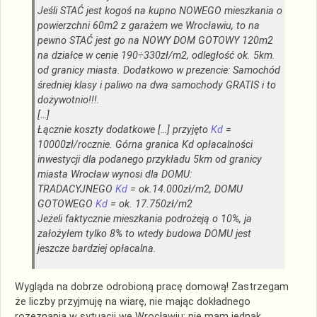
Jeśli STAĆ jest kogoś na kupno NOWEGO mieszkania o
powierzchni 60m2 z garażem we Wrocławiu, to na
pewno STAĆ jest go na NOWY DOM GOTOWY 120m2
na działce w cenie 190÷330zł/m2, odległość ok. 5km.
od granicy miasta. Dodatkowo w prezencie: Samochód
średniej klasy i paliwo na dwa samochody GRATIS i to
dożywotnio!!!.
[…]
Łącznie koszty dodatkowe […] przyjęto
Kd
=
10000zł/rocznie. Górna granica Kd opłacalności
inwestycji dla podanego przykładu 5km od granicy
miasta Wrocław wynosi dla DOMU:
TRADACYJNEGO
Kd
= ok.14.000zł/m2, DOMU
GOTOWEGO
Kd
= ok. 17.750zł/m2
Jeżeli faktycznie mieszkania podrożeją o 10%, ja
założyłem tylko 8% to wtedy budowa DOMU jest
jeszcze bardziej opłacalna.
Wygląda na dobrze odrobioną pracę domową! Zastrzegam
że liczby przyjmuję na wiarę, nie mając dokładnego
rozeznania w sytuacji we Wrocławiu; nie mam jednak