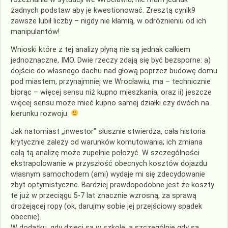
żadnych podstaw aby je kwestionować. Zresztą cynik9
zawsze lubił liczby – nigdy nie kłamią, w odróżnieniu od ich
manipulantów!
Wnioski które z tej analizy płyną nie są jednak całkiem
jednoznaczne, IMO. Dwie rzeczy zdają się być bezsporne: a)
dojście do własnego dachu nad głową poprzez budowę domu
pod miastem, przynajmniej we Wrocławiu, ma – technicznie
biorąc – więcej sensu niż kupno mieszkania, oraz ii) jeszcze
więcej sensu może mieć kupno samej działki czy dwóch na
kierunku rozwoju.
Jak natomiast „inwestor” słusznie stwierdza, cała historia
krytycznie zależy od warunków komutowania; ich zmiana
całą tą analizę może zupełnie położyć. W szczególności
ekstrapolowanie w przyszłość obecnych kosztów dojazdu
własnym samochodem (ami) wydaje mi się zdecydowanie
zbyt optymistyczne. Bardziej prawdopodobne jest że koszty
te już w przeciągu 5-7 lat znacznie wzrosną, za sprawą
drożejącej ropy (ok, darujmy sobie jej przejściowy spadek
obecnie).
W dodatku, gdy dzieci są w szkole, a szczególnie gdy są