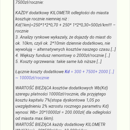
7500zł/rocznie:
KAŻDY dodatkowy KILOMETR odległości do miasta
kosztuje rocznie niemniej niż :
Kd(1km)=250*1*2*0,70 + 250* 1*2*0,30=500zł/km!!! –
rocznie
3. Analizy rynkowe wykazały, że dojazdy do miast do
ok. 10km, czyli ok. 2*10min dziennie dodatkowo, nie
wywołują – alternatywnych kosztów naszego czasu.[…]
4. Większy fundusz remontowy o 2000zł/rocznie […]
5. Koszty ogrzewania: takie same lub niższe […]
Łącznie koszty dodatkowe
Kd
= 300 + 7500+ 2000 […]
~ 10000zł/rocznie
WARTOŚĆ BIEŻĄCA kosztów dodatkowych Wb(Kd)
szeregu płatności 10000zł/rocznie, dla przyjętego
kosztu kapitału 7%(stopa dyskontowa 1,05 po
uwzględnieniu 2% wzrostu rocznego parametru Kd)
wynosi: Wb= 20*10000zł = 200.000zł( dla odległości
od miasta max.6km).
WARTOŚĆ BIEŻĄCA każdy dodatkowy KILOMETR