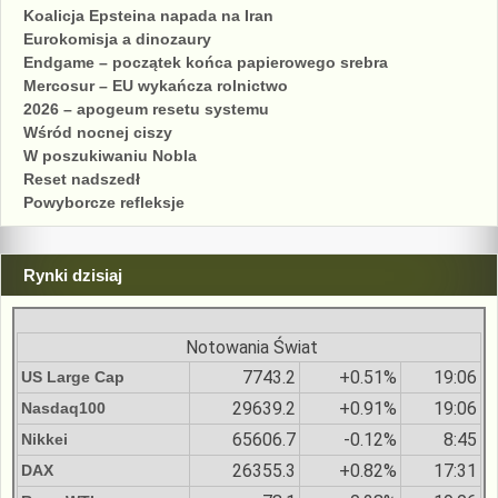
Koalicja Epsteina napada na Iran
Eurokomisja a dinozaury
Endgame – początek końca papierowego srebra
Mercosur – EU wykańcza rolnictwo
2026 – apogeum resetu systemu
Wśród nocnej ciszy
W poszukiwaniu Nobla
Reset nadszedł
Powyborcze refleksje
Rynki dzisiaj
Notowania Świat
7743.2
+0.51%
19:06
US Large Cap
29639.2
+0.91%
19:06
Nasdaq100
65606.7
-0.12%
8:45
Nikkei
26355.3
+0.82%
17:31
DAX