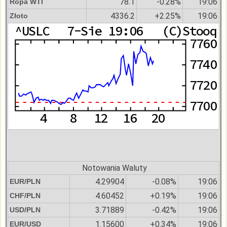
78.1
-0.28%
19:06
Ropa WTI
4336.2
+2.25%
19:06
Złoto
Notowania Waluty
4.29904
-0.08%
19:06
EUR/PLN
4.60452
+0.19%
19:06
CHF/PLN
3.71889
-0.42%
19:06
USD/PLN
1.15600
+0.34%
19:06
EUR/USD