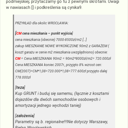
podmiejskiej; przytaczamy go tu z pewnymi skrótami. Uwagi
w nawiasach [] i
podkreślenia
są cynika9.
PRZYKŁAD dla okolic WROCŁAWIA:
[
CM
cena mieszkania – punkt wyjścia
]
cena mieszkania (obecnie) 7000-8500zł/m2 […]
zakup MIESZKANIE NOWE WYKOŃCZONE 90m2 z GARAŻEM (
koszt garażu w cenie m2 mieszkania uwzględniono) obecnie:
CM
= Cena MIESZKANIA 90m2 = 90m2*8000zł/m2= 720.000zł
Cena MIESZKANIA koniec 2007r., przyjęto 8% wzrost cen:
CM(2007)=CM*1,08=720.000*1,08=777.600zł przyjęto dalej
778.000zł
[
teza
]
Kup GRUNT i buduj się samemu, (łącznie z kosztami
dojazdów dla dwóch samochodów osobowych i
amortyzacji jednego wychodzi taniej)
[
założenia
]
Parametry są b. regionalne!!!Nie dotyczy Warszawy,
Bielan Wrocławskich