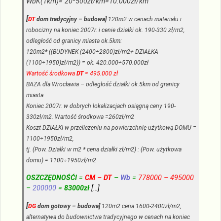
WbK(1km)= 20*500zł/km=10.000zł/km
[
DT
dom tradycyjny – budowa]
120m2 w cenach materiału i
robocizny na koniec 2007r. i cenie działki ok. 190-330 zł/m2,
odległość od granicy miasta ok.5km:
120m2* ((BUDYNEK (2400÷2800)zł/m2+ DZIAŁKA
(1100÷1950)zł/m2)) = ok. 420.000÷570.000zł
Wartość środkowa
DT
= 495.000 zł
BAZA dla Wrocławia – odległość działki ok.5km od granicy
miasta
Koniec 2007r. w dobrych lokalizacjach osiągną ceny 190-
330zł/m2. Wartość środkowa =260zł/m2
Koszt DZIAŁKI w przeliczeniu na powierzchnię użytkową DOMU =
1100÷1950zł/m2,
tj. (Pow. Działki w m2 * cena działki zł/m2) : (Pow. użytkowa
domu) = 1100÷1950zł/m2
OSZCZĘDNOŚĆI
=
CM – DT
–
Wb
=
778000 – 495000
–
200000
=
83000zł
[…]
[
DG
dom gotowy – budowa
]
120m2 cena 1600-2400zł/m2,
alternatywa do budownictwa tradycyjnego w cenach na koniec