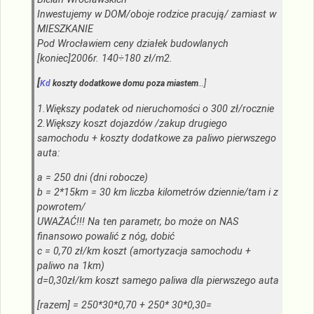
Inwestujemy w DOM/oboje rodzice pracują/ zamiast w
MIESZKANIE
Pod Wrocławiem ceny działek budowlanych
[koniec]2006r. 140÷180 zł/m2.
[
Kd
koszty dodatkowe domu poza miastem
…]
1.Większy podatek od nieruchomości o 300 zł/rocznie
2.Większy koszt dojazdów /zakup drugiego
samochodu + koszty dodatkowe za paliwo pierwszego
auta:
a = 250 dni (dni robocze)
b = 2*15km = 30 km liczba kilometrów dziennie/tam i z
powrotem/
UWAŻAĆ!!! Na ten parametr, bo może on NAS
finansowo powalić z nóg, dobić
c = 0,70 zł/km koszt (amortyzacja samochodu +
paliwo na 1km)
d=0,30zł/km koszt samego paliwa dla pierwszego auta
[razem] = 250*30*0,70 + 250* 30*0,30=