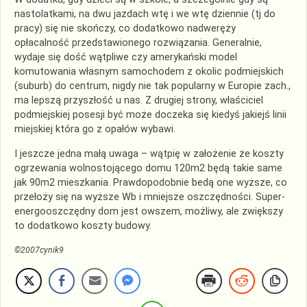
nastolatkami, na dwu jazdach wtę i we wtę dziennie (tj do
pracy) się nie skończy, co dodatkowo nadweręży
opłacalność przedstawionego rozwiązania. Generalnie,
wydaje się dość wątpliwe czy amerykański model
komutowania własnym samochodem z okolic podmiejskich
(suburb) do centrum, nigdy nie tak popularny w Europie zach.,
ma lepszą przyszłość u nas. Z drugiej strony, właściciel
podmiejskiej posesji być może doczeka się kiedyś jakiejś linii
miejskiej która go z opałów wybawi.
I jeszcze jedna małą uwaga – wątpię w założenie że koszty
ogrzewania wolnostojącego domu 120m2 będą takie same
jak 90m2 mieszkania. Prawdopodobnie bedą one wyższe, co
przełoży się na wyższe Wb i mniejsze oszczędności. Super-
energooszczędny dom jest owszem, możliwy, ale zwiększy
to dodatkowo koszty budowy.
©2007cynik9