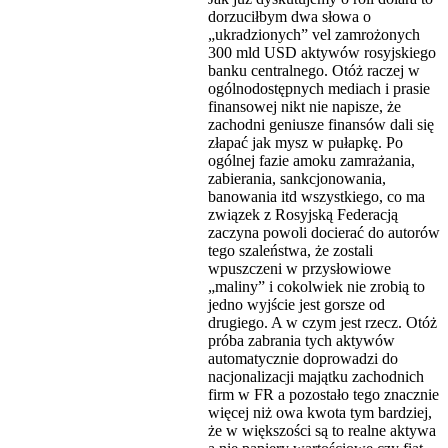
dorzuciłbym dwa słowa o
„ukradzionych” vel zamrożonych
300 mld USD aktywów rosyjskiego
banku centralnego. Otóż raczej w
ogólnodostępnych mediach i prasie
finansowej nikt nie napisze, że
zachodni geniusze finansów dali się
złapać jak mysz w pułapkę. Po
ogólnej fazie amoku zamrażania,
zabierania, sankcjonowania,
banowania itd wszystkiego, co ma
związek z Rosyjską Federacją
zaczyna powoli docierać do autorów
tego szaleństwa, że zostali
wpuszczeni w przysłowiowe
„maliny” i cokolwiek nie zrobią to
jedno wyjście jest gorsze od
drugiego. A w czym jest rzecz. Otóż
próba zabrania tych aktywów
automatycznie doprowadzi do
nacjonalizacji majątku zachodnich
firm w FR a pozostało tego znacznie
więcej niż owa kwota tym bardziej,
że w większości są to realne aktywa