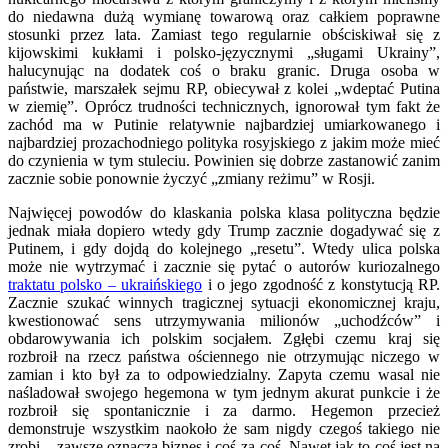
do niedawna dużą wymianę towarową oraz całkiem poprawne
stosunki przez lata. Zamiast tego regularnie obściskiwał się z
kijowskimi kukłami i polsko-języcznymi „sługami Ukrainy”,
halucynując na dodatek coś o braku granic. Druga osoba w
państwie, marszałek sejmu RP, obiecywał z kolei „wdeptać Putina
w ziemię”. Oprócz trudności technicznych, ignorował tym fakt że
zachód ma w Putinie relatywnie najbardziej umiarkowanego i
najbardziej prozachodniego polityka rosyjskiego z jakim może mieć
do czynienia w tym stuleciu. Powinien się dobrze zastanowić zanim
zacznie sobie ponownie życzyć „zmiany reżimu” w Rosji.
Najwięcej powodów do klaskania polska klasa polityczna będzie
jednak miała dopiero wtedy gdy Trump zacznie dogadywać się z
Putinem, i gdy dojdą do kolejnego „resetu”. Wtedy ulica polska
może nie wytrzymać i zacznie się pytać o autorów kuriozalnego
traktatu polsko – ukraińskiego
i o jego zgodność z konstytucją RP.
Zacznie szukać winnych tragicznej sytuacji ekonomicznej kraju,
kwestionować sens utrzymywania milionów „uchodźców” i
obdarowywania ich polskim socjałem. Zgłębi czemu kraj się
rozbroił na rzecz państwa ościennego nie otrzymując niczego w
zamian i kto był za to odpowiedzialny. Zapyta czemu wasal nie
naśladował swojego hegemona w tym jednym akurat punkcie i że
rozbroił się spontanicznie i za darmo. Hegemon przecież
demonstruje wszystkim naokoło że sam nigdy czegoś takiego nie
zrobi – zawsze oznacza biznes i coś-za-coś. Nawet jak to coś jest na