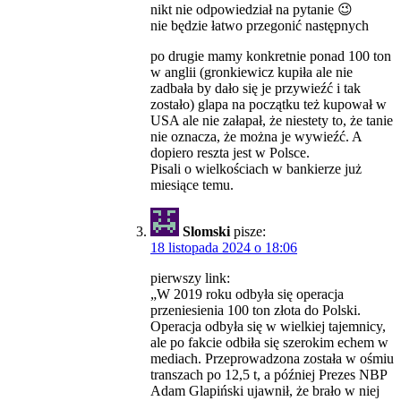
nikt nie odpowiedział na pytanie 😉
nie będzie łatwo przegonić następnych
po drugie mamy konkretnie ponad 100 ton
w anglii (gronkiewicz kupiła ale nie
zadbała by dało się je przywieźć i tak
zostało) glapa na początku też kupował w
USA ale nie załapał, że niestety to, że tanie
nie oznacza, że można je wywieźć. A
dopiero reszta jest w Polsce.
Pisali o wielkościach w bankierze już
miesiące temu.
Slomski
pisze:
18 listopada 2024 o 18:06
pierwszy link:
„W 2019 roku odbyła się operacja
przeniesienia 100 ton złota do Polski.
Operacja odbyła się w wielkiej tajemnicy,
ale po fakcie odbiła się szerokim echem w
mediach. Przeprowadzona została w ośmiu
transzach po 12,5 t, a później Prezes NBP
Adam Glapiński ujawnił, że brało w niej