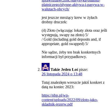
sprawozdawczosc/statystyka-bilansu-
platniczego/plynne-aktywa-i-pasywa-w-
walutach-obcych/
jest jeszcze mrożący krew w żyłach
drobny druczek:
(4) Złoto (włączając lokaty złota oraz jeśli
występują, swapy na złoto) 5/
/ Gold (including gold deposits and, if
appropriate, gold swapped) 5/
Nie sądze, żeby ten brak konkretnych
informacji był przypadkowy.
Takie Jeden Łoś
pisze:
26 listopada 2024 o 13:48
Tutaj znalezłęm wreszcie jakiś konkret z
datą na koniec 2023:
https://nbp.pl/wp-
content/uploads/2022/09/zloto-jako-
skladnik-rezerw.pdf