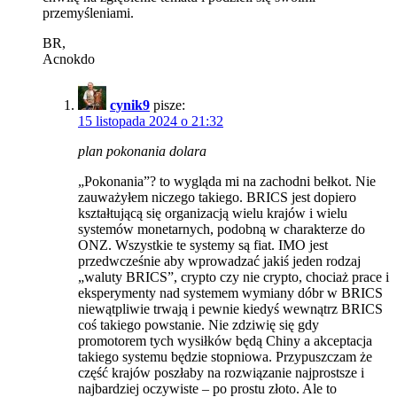
przemyśleniami.
BR,
Acnokdo
cynik9
pisze:
15 listopada 2024 o 21:32
plan pokonania dolara
„Pokonania”? to wygląda mi na zachodni bełkot. Nie
zauważyłem niczego takiego. BRICS jest dopiero
kształtującą się organizacją wielu krajów i wielu
systemów monetarnych, podobną w charakterze do
ONZ. Wszystkie te systemy są fiat. IMO jest
przedwcześnie aby wprowadzać jakiś jeden rodzaj
„waluty BRICS”, crypto czy nie crypto, chociaż prace i
eksperymenty nad systemem wymiany dóbr w BRICS
niewątpliwie trwają i pewnie kiedyś wewnątrz BRICS
coś takiego powstanie. Nie zdziwię się gdy
promotorem tych wysiłków będą Chiny a akceptacja
takiego systemu będzie stopniowa. Przypuszczam że
część krajów poszłaby na rozwiązanie najprostsze i
najbardziej oczywiste – po prostu złoto. Ale to