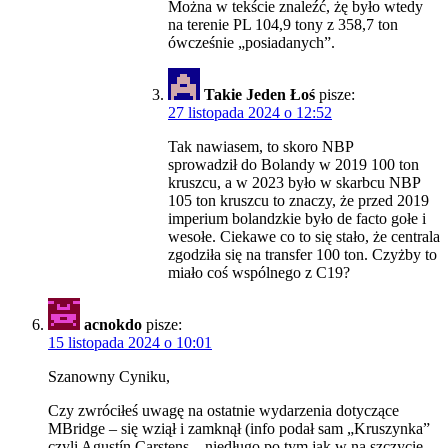
Można w tekście znaleźć, żę było wtedy
na terenie PL 104,9 tony z 358,7 ton
ówcześnie „posiadanych”.
Takie Jeden Łoś
pisze:
27 listopada 2024 o 12:52
Tak nawiasem, to skoro NBP
sprowadził do Bolandy w 2019 100 ton
kruszcu, a w 2023 było w skarbcu NBP
105 ton kruszcu to znaczy, że przed 2019
imperium bolandzkie było de facto gołe i
wesołe. Ciekawe co to się stało, że centrala
zgodziła się na transfer 100 ton. Czyżby to
miało coś wspólnego z C19?
acnokdo
pisze:
15 listopada 2024 o 10:01
Szanowny Cyniku,
Czy zwróciłeś uwagę na ostatnie wydarzenia dotyczące
MBridge – się wziął i zamknął (info podał sam „Kruszynka”
czyli Agustín Carstens – niedługo po tym jak w na szczycie