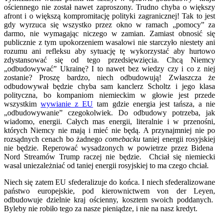
ościennego nie został nawet zaproszony. Trudno chyba o większy
afront i o większą kompromitację polityki zagranicznej! Tak to jest
gdy wyrzuca się wszystko przez okno w ramach „pomocy” za
darmo, nie wymagając niczego w zamian. Zamiast obnosić się
publicznie z tym upokorzeniem wasalowi nie starczyło niestety ani
rozumu ani refleksu aby sytuację tę wykorzystać aby hurtowo
zdystansować się od tego przedsięwzięcia. Chcą Niemcy
„odbudowywać” Ukrainę? I to nawet bez wiedzy czy i co z niej
zostanie? Proszę bardzo, niech odbudowują! Zwłaszcza że
odbudowywał będzie chyba sam kanclerz Scholtz i jego klasa
polityczna, bo kompaniom niemieckim w głowie jest przede
wszystkim
wywianie z EU
tam gdzie energia jest tańsza, a nie
„odbudowywanie” czegokolwiek. Do odbudowy potrzeba, jak
wiadomo, energii. Całych mas energii, literalnie i w przenośni,
których Niemcy nie mają i mieć nie będą. A przynajmniej nie po
rozsądnych cenach bo żadnego
comebacku
taniej energii rosyjskiej
nie będzie. Reperować wysadzonych w powietrze przez Bidena
Nord Streamów Trump raczej nie będzie. Chciał się niemiecki
wasal uniezależniać od taniej energii rosyjskiej to ma czego chciał.
Niech się zatem EU sfederalizuje do końca. I niech sfederalizowane
państwo europejskie, pod kierownictwem von der Leyen,
odbudowuje dzielnie kraj ościenny, kosztem swoich poddanych.
Byleby nie robiło tego za nasze pieniądze, i nie na nasz kredyt.