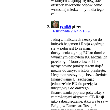
w których znajdują się rosyjskie
offszory stworzone odpowiednio
wcześniej miedzy innymi dla tego
celu.
cynik9
pisze:
16 listopada 2024 o 16:28
Jedną z nielicznych rzeczy co do
których hegemon i Rosja zgadzają
się w pełni jest to że mają
doczynienia z grupą EU-ro durni z
wyraźnym deficytem IQ. Można ich
przeto ograć koncertowo. I tak
łącząc pewne punkty razem dojść
można do zarysów istoty przekrętu.
Hegemon wstrzymuje bezpośrednie
finansowanie U, zachęcając
jednocześnie EU do przejęcia
inicjatywy i do dalszego
finansowania poprzez pożyczkę, z
zamrożonymi aktywami CB Rosji
jako zabezpieczenie. Aktywa te są w
Belgii, w Euroclear. Tusk już