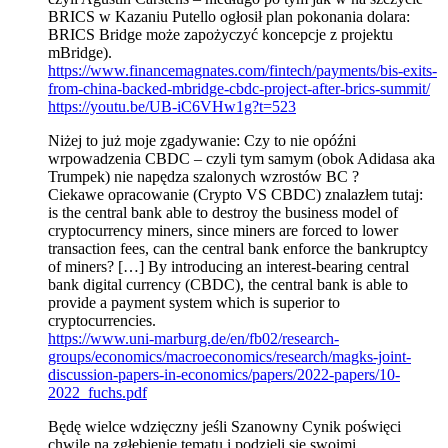
BRICS w Kazaniu Putello ogłosił plan pokonania dolara:
BRICS Bridge może zapożyczyć koncepcje z projektu
mBridge).
https://www.financemagnates.com/fintech/payments/bis-exits-
from-china-backed-mbridge-cbdc-project-after-brics-summit/
https://youtu.be/UB-iC6VHw1g?t=523
Niżej to już moje zgadywanie: Czy to nie opóźni
wrpowadzenia CBDC – czyli tym samym (obok Adidasa aka
Trumpek) nie napędza szalonych wzrostów BC ?
Ciekawe opracowanie (Crypto VS CBDC) znalazłem tutaj:
is the central bank able to destroy the business model of
cryptocurrency miners, since miners are forced to lower
transaction fees, can the central bank enforce the bankruptcy
of miners? […] By introducing an interest-bearing central
bank digital currency (CBDC), the central bank is able to
provide a payment system which is superior to
cryptocurrencies.
https://www.uni-marburg.de/en/fb02/research-
groups/economics/macroeconomics/research/magks-joint-
discussion-papers-in-economics/papers/2022-papers/10-
2022_fuchs.pdf
Będę wielce wdzięczny jeśli Szanowny Cynik poświęci
chwilę na zgłębienie tematu i podzieli się swoimi