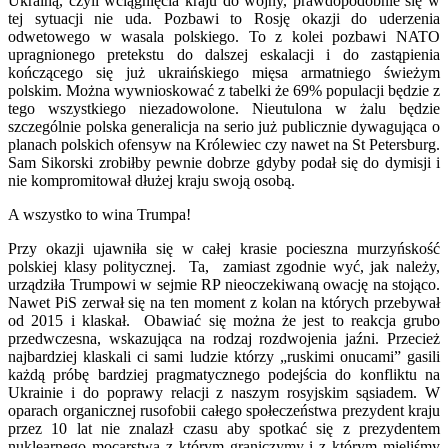
Ukrainą, czyli wciągnięcia kraju do wojny, prawdopodobnie się w
tej sytuacji nie uda. Pozbawi to Rosję okazji do uderzenia
odwetowego w wasala polskiego. To z kolei pozbawi NATO
upragnionego pretekstu do dalszej eskalacji i do zastąpienia
kończącego się już ukraińskiego mięsa armatniego świeżym
polskim. Można wywnioskować z tabelki że 69% populacji będzie z
tego wszystkiego niezadowolone. Nieutulona w żalu będzie
szczególnie polska generalicja na serio już publicznie dywagująca o
planach polskich ofensyw na Królewiec czy nawet na St Petersburg.
Sam Sikorski zrobiłby pewnie dobrze gdyby podał się do dymisji i
nie kompromitował dłużej kraju swoją osobą.
A wszystko to wina Trumpa!
Przy okazji ujawniła się w całej krasie pocieszna murzyńskość
polskiej klasy politycznej. Ta, zamiast zgodnie wyć, jak należy,
urządziła Trumpowi w sejmie RP nieoczekiwaną owację na stojąco.
Nawet PiS zerwał się na ten moment z kolan na których przebywał
od 2015 i klaskał. Obawiać się można że jest to reakcja grubo
przedwczesna, wskazująca na rodzaj rozdwojenia jaźni. Przecież
najbardziej klaskali ci sami ludzie którzy „ruskimi onucami” gasili
każdą próbę bardziej pragmatycznego podejścia do konfliktu na
Ukrainie i do poprawy relacji z naszym rosyjskim sąsiadem. W
oparach organicznej rusofobii całego społeczeństwa prezydent kraju
przez 10 lat nie znalazł czasu aby spotkać się z prezydentem
nuklearnego mocarstwa z którym graniczymy i z którym mieliśmy