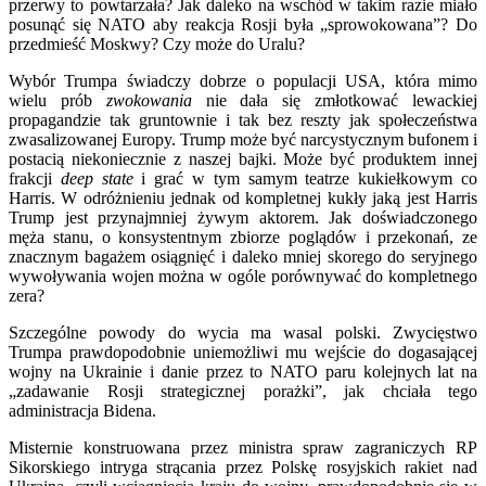
przerwy to powtarzała? Jak daleko na wschód w takim razie miało
posunąć się NATO aby reakcja Rosji była „sprowokowana”? Do
przedmieść Moskwy? Czy może do Uralu?
Wybór Trumpa świadczy dobrze o populacji USA, która mimo
wielu prób
zwokowania
nie dała się zmłotkować lewackiej
propagandzie tak gruntownie i tak bez reszty jak społeczeństwa
zwasalizowanej Europy. Trump może być narcystycznym bufonem i
postacią niekoniecznie z naszej bajki. Może być produktem innej
frakcji
deep state
i grać w tym samym teatrze kukiełkowym co
Harris. W odróżnieniu jednak od kompletnej kukły jaką jest Harris
Trump jest przynajmniej żywym aktorem. Jak doświadczonego
męża stanu, o konsystentnym zbiorze poglądów i przekonań, ze
znacznym bagażem osiągnięć i daleko mniej skorego do seryjnego
wywoływania wojen można w ogóle porównywać do kompletnego
zera?
Szczególne powody do wycia ma wasal polski. Zwycięstwo
Trumpa prawdopodobnie uniemożliwi mu wejście do dogasającej
wojny na Ukrainie i danie przez to NATO paru kolejnych lat na
„zadawanie Rosji strategicznej porażki”, jak chciała tego
administracja Bidena.
Misternie konstruowana przez ministra spraw zagraniczych RP
Sikorskiego intryga strącania przez Polskę rosyjskich rakiet nad