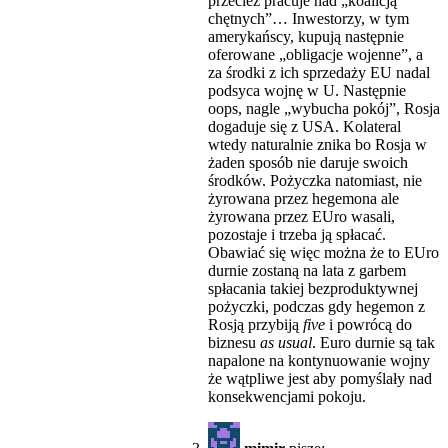
przecież pracuje nad „koalicją
chętnych”… Inwestorzy, w tym
amerykańscy, kupują następnie
oferowane „obligacje wojenne”, a
za środki z ich sprzedaży EU nadal
podsyca wojnę w U. Następnie
oops, nagle „wybucha pokój”, Rosja
dogaduje się z USA. Kolateral
wtedy naturalnie znika bo Rosja w
żaden sposób nie daruje swoich
środków. Pożyczka natomiast, nie
żyrowana przez hegemona ale
żyrowana przez EUro wasali,
pozostaje i trzeba ją spłacać.
Obawiać się więc można że to EUro
durnie zostaną na lata z garbem
spłacania takiej bezproduktywnej
pożyczki, podczas gdy hegemon z
Rosją przybiją
five
i powrócą do
biznesu
as usual
. Euro durnie są tak
napalone na kontynuowanie wojny
że wątpliwe jest aby pomyślały nad
konsekwencjami pokoju.