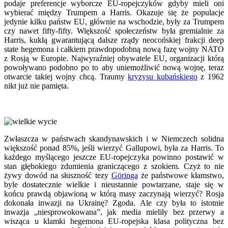
podaje preferencje wyborcze EU-ropejczyków gdyby mieli oni
wybierać między Trumpem a Harris. Okazuje się że populacje
jedynie kilku państw EU, głównie na wschodzie, były za Trumpem
czy nawet fifty-fifty. Większość społeczeństw była gremialnie za
Harris, kukłą gwarantującą dalsze rządy neocońskiej frakcji deep
state hegemona i całkiem prawdopodobną nową fazę wojny NATO
z Rosją w Europie. Najwyraźniej obywatele EU, organizacji którą
powoływano podobno po to aby uniemożliwić nową wojnę, teraz
otwarcie takiej wojny chcą. Traumy
kryzysu kubańskiego
z 1962
nikt już nie pamięta.
Zwłaszcza w państwach skandynawskich i w Niemczech solidna
większość ponad 85%, jeśli wierzyć Gallupowi, była za Harris. To
każdego myślącego jeszcze EU-ropejczyka powinno postawić w
stan głębokiego zdumienia graniczącego z szokiem. Czyż to nie
żywy dowód na słuszność tezy
G
ö
ringa
że państwowe kłamstwo,
byle dostatecznie wielkie i nieustannie powtarzane, staje się w
końcu prawdą objawioną w którą masy zaczynają wierzyć? Rosja
dokonała inwazji na Ukrainę? Zgoda. Ale czy była to istotnie
inwazja „niesprowokowana”, jak media mieliły bez przerwy a
wisząca u klamki hegemona EU-ropejska klasa polityczna bez