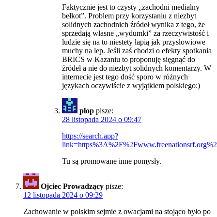
Faktycznie jest to czysty „zachodni medialny
bełkot”. Problem przy korzystaniu z niezbyt
solidnych zachodnich źródeł wynika z tego, że
sprzedają własne „wydumki” za rzeczywistość i
ludzie się na to niestety łapią jak przysłowiowe
muchy na lep. Jeśli zaś chodzi o efekty spotkania
BRICS w Kazaniu to proponuję sięgnąć do
źródeł a nie do niezbyt solidnych komentarzy. W
internecie jest tego dość sporo w różnych
językach oczywiście z wyjątkiem polskiego:)
plop
pisze:
28 listopada 2024 o 09:47
https://search.app?
link=https%3A%2F%2Fwww.freenationsrf.or
Tu są promowane inne pomysły.
Ojciec Prowadzący
pisze:
12 listopada 2024 o 09:29
Zachowanie w polskim sejmie z owacjami na stojąco było po