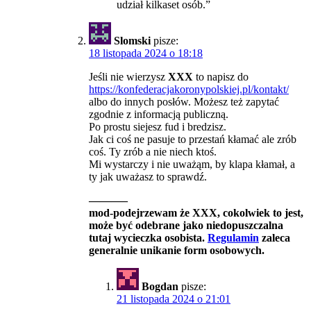
udział kilkaset osób.”
Slomski
pisze:
18 listopada 2024 o 18:18
Jeśli nie wierzysz
XXX
to napisz do
https://konfederacjakoronypolskiej.pl/kontakt/
albo do innych posłów. Możesz też zapytać
zgodnie z informacją publiczną.
Po prostu siejesz fud i bredzisz.
Jak ci coś ne pasuje to przestań kłamać ale zrób
coś. Ty zrób a nie niech ktoś.
Mi wystarczy i nie uważąm, by klapa kłamał, a
ty jak uważasz to sprawdź.
———–
mod-podejrzewam że XXX, cokolwiek to jest,
może być odebrane jako niedopuszczalna
tutaj wycieczka osobista.
Regulamin
zaleca
generalnie unikanie form osobowych.
Bogdan
pisze:
21 listopada 2024 o 21:01