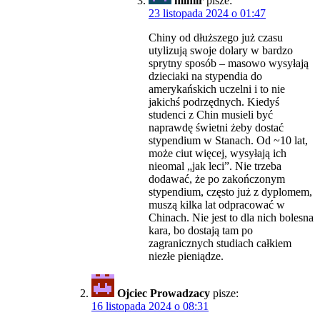
mimir
pisze:
23 listopada 2024 o 01:47
Chiny od dłuższego już czasu
utylizują swoje dolary w bardzo
sprytny sposób – masowo wysyłają
dzieciaki na stypendia do
amerykańskich uczelni i to nie
jakichś podrzędnych. Kiedyś
studenci z Chin musieli być
naprawdę świetni żeby dostać
stypendium w Stanach. Od ~10 lat,
może ciut więcej, wysyłają ich
nieomal „jak leci”. Nie trzeba
dodawać, że po zakończonym
stypendium, często już z dyplomem,
muszą kilka lat odpracować w
Chinach. Nie jest to dla nich bolesna
kara, bo dostają tam po
zagranicznych studiach całkiem
niezłe pieniądze.
Ojciec Prowadzacy
pisze:
16 listopada 2024 o 08:31