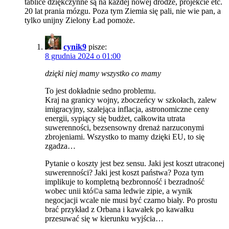
tablice dziękczynne są na każdej nowej drodze, projekcie etc.
20 lat prania mózgu. Poza tym Ziemia się pali, nie wie pan, a
tylko unijny Zielony Ład pomoże.
cynik9
pisze:
8 grudnia 2024 o 01:00
dzięki niej mamy wszystko co mamy
To jest dokładnie sedno problemu.
Kraj na granicy wojny, zboczeńcy w szkołach, zalew
imigracyjny, szalejąca inflacja, astronomiczne ceny
energii, sypiący się budżet, całkowita utrata
suwerenności, bezsensowny drenaż narzuconymi
zbrojeniami. Wszystko to mamy dzięki EU, to się
zgadza…
Pytanie o koszty jest bez sensu. Jaki jest koszt utraconej
suwerenności? Jaki jest koszt państwa? Poza tym
implikuje to kompletną bezbronność i bezradność
wobec unii któ©a sama ledwie zipie, a wynik
negocjacji wcale nie musi być czarno biały. Po prostu
brać przykład z Orbana i kawałek po kawałku
przesuwać się w kierunku wyjścia…