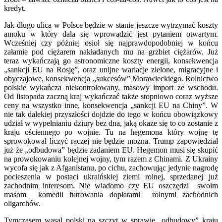
kredyt.
Jak długo ulica w Polsce będzie w stanie jeszcze wytrzymać koszty
amoku w który dała się wprowadzić jest pytaniem otwartym.
Wcześniej czy później osioł się najprawdopodobniej w końcu
załamie pod ciężarem nakładanych mu na grzbiet ciężarów. Już
teraz wykańczają go astronomiczne koszty energii, konsekwencja
„sankcji EU na Rosję”, oraz unijne wariacje zielone, migracyjne i
obyczajowe, konsekwencja „sukcesów” Morawieckiego. Rolnictwo
polskie wykańcza niekontrolowany, masowy import ze wschodu.
Od listopada zaczną kraj wykańczać także stopniowo coraz wyższe
ceny na wszystko inne, konsekwencja „sankcji EU na Chiny”. W
nie tak dalekiej przyszłości dojdzie do tego w końcu obowiązkowy
udział w wypełnianiu dziury bez dna, jaką okaże się to co zostanie z
kraju ościennego po wojnie. Tu na hegemona który wojnę tę
sprowokował liczyć raczej nie będzie można. Trump zapowiedział
już że „odbudowa” będzie zadaniem EU. Hegemon musi się skupić
na prowokowaniu kolejnej wojny, tym razem z Chinami. Z Ukrainy
wycofa się jak z Afganistanu, po cichu, zachowując jedynie nagrodę
pocieszenia w postaci ukraińskiej ziemi rolnej, sprzedanej już
zachodnim interesom. Nie wiadomo czy EU oszczędzi swoim
masom komedii futrowania dopłatami rolnymi zachodnich
oligarchów.
Tymczasem wasal polski na szczyt w sprawie „odbudowy” kraju