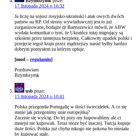
Bzymbzymk
pisze:
17 listopada 2024 o 16:32
Ja liczę na sojusz rosyjsko-ukrainski i atak owych dwóch
państw na RP. Od strony wywiadowczej jest to już
zorganizowane, bodajże dr Bartoszewicz mówił, że ABW
wydała komunikat o tym, że Ukraińcy tutaj migrujący są
szkoleni przez tamtejsza bezpiekę. Całkowity upadek polski i
przejęcie tegoż kraju przez mądrzejszy naród byłby bardzo
dobrym pomysłem za którym optuje.
[mod –
regulamin
]
Pozdrawiam
Bzymbzymk
usb
pisze:
15 listopada 2024 o 10:41
Polska przegoniła Portugalię w ilości świecidełek. A co się
stanie jak przegonimy unie europejską?
Zacznie się wyścig. Do tej pory my kupowaliśmy ale ci
mniejsi nie kupowali. Teraz może być inaczej. Turcja kupuje
duże ilości. Polska już chyba nikogo nie pokona bo musiała
by kupować stale.