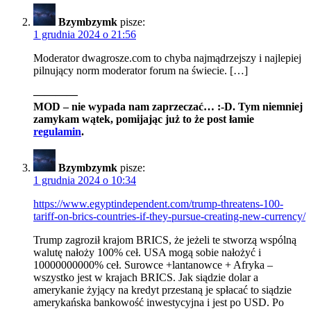
Bzymbzymk
pisze:
1 grudnia 2024 o 21:56
Moderator dwagrosze.com to chyba najmądrzejszy i najlepiej
pilnujący norm moderator forum na świecie. […]
————
MOD – nie wypada nam zaprzeczać… :-D. Tym niemniej
zamykam wątek, pomijając już to że post łamie
regulamin
.
Bzymbzymk
pisze:
1 grudnia 2024 o 10:34
https://www.egyptindependent.com/trump-threatens-100-
tariff-on-brics-countries-if-they-pursue-creating-new-currency/
Trump zagroził krajom BRICS, że jeżeli te stworzą wspólną
walutę nałoży 100% ceł. USA mogą sobie nałożyć i
10000000000% ceł. Surowce +lantanowce + Afryka –
wszystko jest w krajach BRICS. Jak siądzie dolar a
amerykanie żyjący na kredyt przestaną je spłacać to siądzie
amerykańska bankowość inwestycyjna i jest po USD. Po