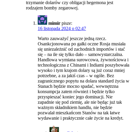
trzymanie dolarów czy obligacji hegemona jest
rodzajem bomby zegarowej.
mimir
pisze:
16 listopada 2024 o 02:47
Warto zauważyć jeszcze jedną rzecz.
Osankcjonowana po gałki oczne Rosja musiała
się uniezależnić od zachodnich importów i stać
się – na ile się tylko dało – samowystarczalna.
Handlowa wymiana surowcowa, żywnościowa i
technologiczna z Chinami i Indiami poszybowała
wysoko i tym krajom dolary są już coraz mniej
potrzebne, a za jakiś czas – w ogóle. Bez
zagranicznego popytu na dolara standard życia w
Stanach będzie mocno spadać, wewnętrzna
konsumpcja zatem również i będzie tylko
przyspieszać koniec jego dominacji. Nie
zapadnie się pod ziemię, ale nie będąc już tak
ważnym składnikiem handlu, nie będzie
pozwalał mieszkańcom Stanów na tak łatwe
wydawanie i praktycznie całe życie na kredyt.