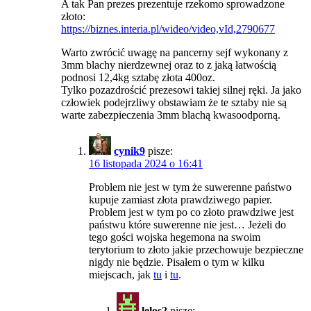
A tak Pan prezes prezentuje rzekomo sprowadzone
złoto:
https://biznes.interia.pl/wideo/video,vId,2790677
Warto zwrócić uwagę na pancerny sejf wykonany z
3mm blachy nierdzewnej oraz to z jaką łatwością
podnosi 12,4kg sztabę złota 400oz.
Tylko pozazdrościć prezesowi takiej silnej ręki. Ja jako
człowiek podejrzliwy obstawiam że te sztaby nie są
warte zabezpieczenia 3mm blachą kwasoodporną.
cynik9
pisze:
16 listopada 2024 o 16:41
Problem nie jest w tym że suwerenne państwo
kupuje zamiast złota prawdziwego papier.
Problem jest w tym po co złoto prawdziwe jest
państwu które suwerenne nie jest… Jeżeli do
tego gości wojska hegemona na swoim
terytorium to złoto jakie przechowuje bezpieczne
nigdy nie będzie. Pisałem o tym w kilku
miejscach, jak
tu
i
tu
.
lelos2
pisze: