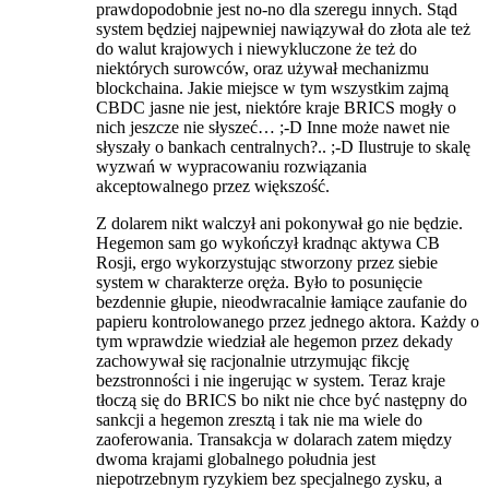
prawdopodobnie jest no-no dla szeregu innych. Stąd
system będziej najpewniej nawiązywał do złota ale też
do walut krajowych i niewykluczone że też do
niektórych surowców, oraz używał mechanizmu
blockchaina. Jakie miejsce w tym wszystkim zajmą
CBDC jasne nie jest, niektóre kraje BRICS mogły o
nich jeszcze nie słyszeć… ;-D Inne może nawet nie
słyszały o bankach centralnych?.. ;-D Ilustruje to skalę
wyzwań w wypracowaniu rozwiązania
akceptowalnego przez większość.
Z dolarem nikt walczył ani pokonywał go nie będzie.
Hegemon sam go wykończył kradnąc aktywa CB
Rosji, ergo wykorzystując stworzony przez siebie
system w charakterze oręża. Było to posunięcie
bezdennie głupie, nieodwracalnie łamiące zaufanie do
papieru kontrolowanego przez jednego aktora. Każdy o
tym wprawdzie wiedział ale hegemon przez dekady
zachowywał się racjonalnie utrzymując fikcję
bezstronności i nie ingerując w system. Teraz kraje
tłoczą się do BRICS bo nikt nie chce być następny do
sankcji a hegemon zresztą i tak nie ma wiele do
zaoferowania. Transakcja w dolarach zatem między
dwoma krajami globalnego południa jest
niepotrzebnym ryzykiem bez specjalnego zysku, a