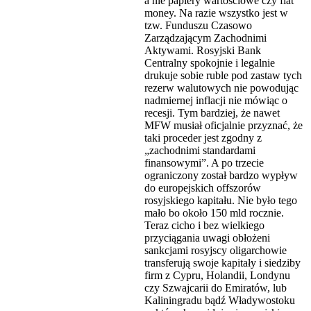
a nie papiery wartościowe czy fiat
money. Na razie wszystko jest w
tzw. Funduszu Czasowo
Zarządzającym Zachodnimi
Aktywami. Rosyjski Bank
Centralny spokojnie i legalnie
drukuje sobie ruble pod zastaw tych
rezerw walutowych nie powodując
nadmiernej inflacji nie mówiąc o
recesji. Tym bardziej, że nawet
MFW musiał oficjalnie przyznać, że
taki proceder jest zgodny z
„zachodnimi standardami
finansowymi”. A po trzecie
ograniczony został bardzo wypływ
do europejskich offszorów
rosyjskiego kapitału. Nie było tego
mało bo około 150 mld rocznie.
Teraz cicho i bez wielkiego
przyciągania uwagi obłożeni
sankcjami rosyjscy oligarchowie
transferują swoje kapitały i siedziby
firm z Cypru, Holandii, Londynu
czy Szwajcarii do Emiratów, lub
Kaliningradu bądź Władywostoku