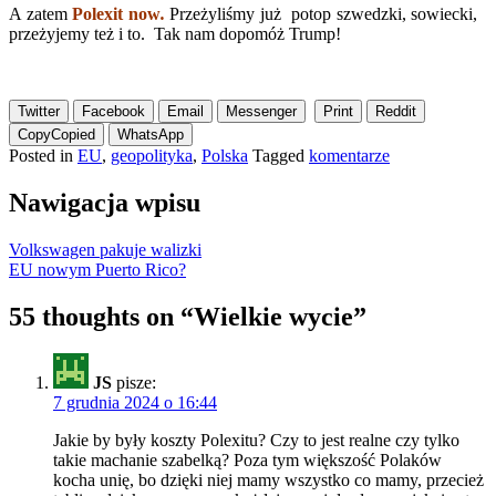
A zatem
Polexit now
.
Przeżyliśmy już potop szwedzki, sowiecki,
przeżyjemy też i to. Tak nam dopomóż Trump!
Twitter
Facebook
Email
Messenger
Print
Reddit
Copy
Copied
WhatsApp
Posted in
EU
,
geopolityka
,
Polska
Tagged
komentarze
Nawigacja wpisu
Volkswagen pakuje walizki
EU nowym Puerto Rico?
55 thoughts on “
Wielkie wycie
”
JS
pisze:
7 grudnia 2024 o 16:44
Jakie by były koszty Polexitu? Czy to jest realne czy tylko
takie machanie szabelką? Poza tym większość Polaków
kocha unię, bo dzięki niej mamy wszystko co mamy, przecież