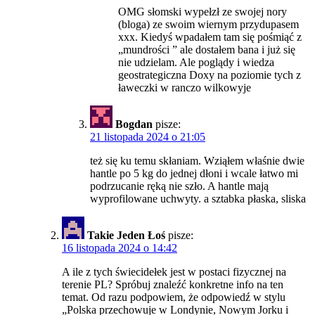
OMG słomski wypełzł ze swojej nory
(bloga) ze swoim wiernym przydupasem
xxx. Kiedyś wpadałem tam się pośmiąć z
„mundrości ” ale dostałem bana i już się
nie udzielam. Ale poglądy i wiedza
geostrategiczna Doxy na poziomie tych z
ławeczki w ranczo wilkowyje
Bogdan
pisze:
21 listopada 2024 o 21:05
też się ku temu skłaniam. Wziąłem właśnie dwie
hantle po 5 kg do jednej dłoni i wcale łatwo mi
podrzucanie ręką nie szło. A hantle mają
wyprofilowane uchwyty. a sztabka płaska, sliska
Takie Jeden Łoś
pisze:
16 listopada 2024 o 14:42
A ile z tych świecidełek jest w postaci fizycznej na
terenie PL? Spróbuj znaleźć konkretne info na ten
temat. Od razu podpowiem, że odpowiedź w stylu
„Polska przechowuje w Londynie, Nowym Jorku i