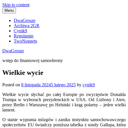
Skip to content
Menu
DwaGrosze
Archiwa 2GR
Cynik9
Regulamin
TwoNuggets
DwaGrosze
wstęp do finansowej samoobrony
Wielkie wycie
Posted on
8 listopada 2024
5 lutego 2025
by
cynik9
Wielkie wycie słychać po całej Europie po zwycięstwie Donalda
Trumpa w wyborach prezydenckich w USA. Od Lizbony i Aten,
przez Berlin i Warszawę po Helsinki i krąg polarny – jeden wielki
lament.
O stanie wyprania mózgów i zaniku instynktu samochowawczego
społeczeństw EU świadczy poniższa tabelka z sondy Gallupa, która