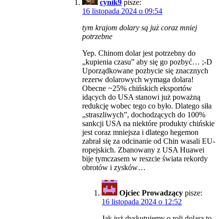
cynik9
pisze:
16 listopada 2024 o 09:54
tym krajom dolary są już coraz mniej
potrzebne
Yep. Chinom dolar jest potrzebny do
„kupienia czasu” aby się go pozbyć… ;-D
Uporządkowane pozbycie się znacznych
rezerw dolarowych wymaga dolara!
Obecne ~25% chińskich eksportów
idących do USA stanowi już poważną
redukcję wobec tego co było. Dlatego siła
„straszliwych”, dochodzących do 100%
sankcji USA na niektóre produkty chińskie
jest coraz mniejsza i dlatego hegemon
zabrał się za odcinanie od Chin wasali EU-
ropejskich. Zbanowany z USA Huawei
bije tymczasem w reszcie świata rekordy
obrotów i zysków…
Ojciec Prowadzący
pisze:
16 listopada 2024 o 12:52
Jak już dyskutujemy o roli dolara to