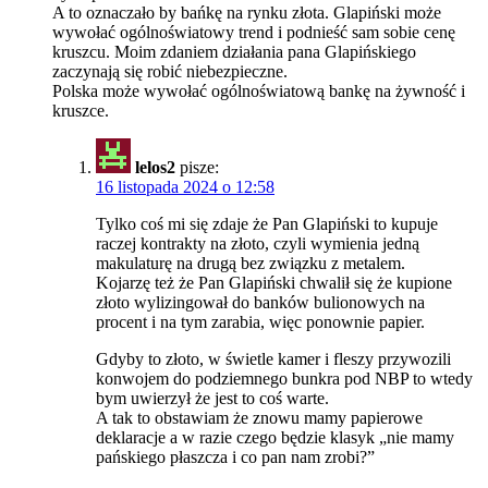
A to oznaczało by bańkę na rynku złota. Glapiński może
wywołać ogólnoświatowy trend i podnieść sam sobie cenę
kruszcu. Moim zdaniem działania pana Glapińskiego
zaczynają się robić niebezpieczne.
Polska może wywołać ogólnoświatową bankę na żywność i
kruszce.
lelos2
pisze:
16 listopada 2024 o 12:58
Tylko coś mi się zdaje że Pan Glapiński to kupuje
raczej kontrakty na złoto, czyli wymienia jedną
makulaturę na drugą bez związku z metalem.
Kojarzę też że Pan Glapiński chwalił się że kupione
złoto wylizingował do banków bulionowych na
procent i na tym zarabia, więc ponownie papier.
Gdyby to złoto, w świetle kamer i fleszy przywozili
konwojem do podziemnego bunkra pod NBP to wtedy
bym uwierzył że jest to coś warte.
A tak to obstawiam że znowu mamy papierowe
deklaracje a w razie czego będzie klasyk „nie mamy
pańskiego płaszcza i co pan nam zrobi?”