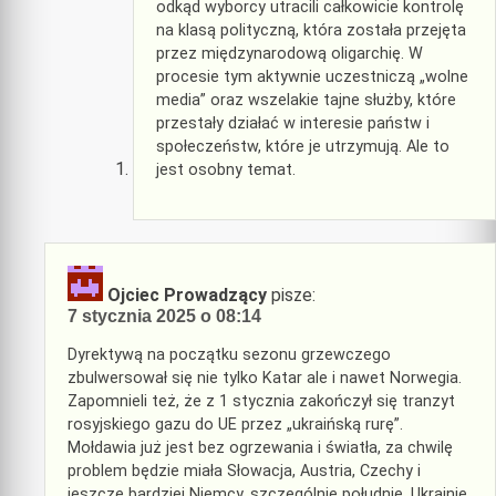
odkąd wyborcy utracili całkowicie kontrolę
na klasą polityczną, która została przejęta
przez międzynarodową oligarchię. W
procesie tym aktywnie uczestniczą „wolne
media” oraz wszelakie tajne służby, które
przestały działać w interesie państw i
społeczeństw, które je utrzymują. Ale to
jest osobny temat.
Ojciec Prowadzący
pisze:
7 stycznia 2025 o 08:14
Dyrektywą na początku sezonu grzewczego
zbulwersował się nie tylko Katar ale i nawet Norwegia.
Zapomnieli też, że z 1 stycznia zakończył się tranzyt
rosyjskiego gazu do UE przez „ukraińską rurę”.
Mołdawia już jest bez ogrzewania i światła, za chwilę
problem będzie miała Słowacja, Austria, Czechy i
jeszcze bardziej Niemcy, szczególnie południe. Ukrainie