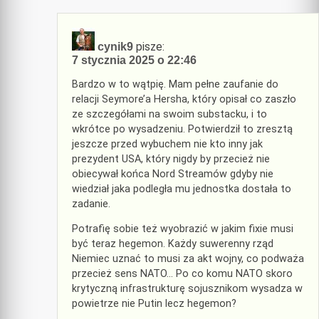
pisze:
cynik9
7 stycznia 2025 o 22:46
Bardzo w to wątpię. Mam pełne zaufanie do
relacji Seymore’a Hersha, który opisał co zaszło
ze szczegółami na swoim substacku, i to
wkrótce po wysadzeniu. Potwierdził to zresztą
jeszcze przed wybuchem nie kto inny jak
prezydent USA, który nigdy by przecież nie
obiecywał końca Nord Streamów gdyby nie
wiedział jaka podległa mu jednostka dostała to
zadanie.
Potrafię sobie też wyobrazić w jakim fixie musi
być teraz hegemon. Każdy suwerenny rząd
Niemiec uznać to musi za akt wojny, co podważa
przecież sens NATO… Po co komu NATO skoro
krytyczną infrastrukturę sojusznikom wysadza w
powietrze nie Putin lecz hegemon?