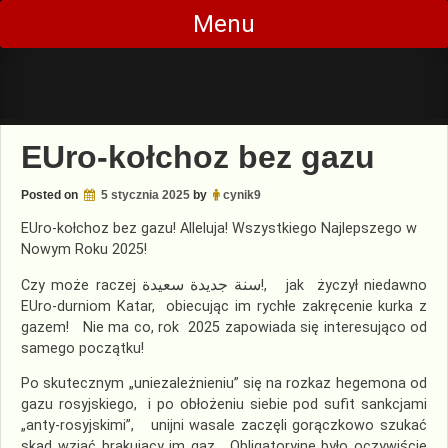
Skip
Menu
to
content
EUro-kołchoz bez gazu
Posted on
5 stycznia 2025
by
cynik9
EUro-kołchoz bez gazu! Alleluja! Wszystkiego Najlepszego w
Nowym Roku 2025!
Czy może raczej
سنة جديدة سعيدة
!, jak życzył niedawno
EUro-durniom Katar, obiecując im rychłe zakręcenie kurka z
gazem! Nie ma co, rok 2025 zapowiada się interesująco od
samego początku!
Po skutecznym „uniezależnieniu” się na rozkaz hegemona od
gazu rosyjskiego, i po obłożeniu siebie pod sufit sankcjami
„anty-rosyjskimi”, unijni wasale zaczęli gorączkowo szukać
skąd wziąć brakujący im gaz. Obligatoryjne było oczywiście