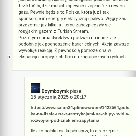
też ktoś będzie musiał zapewnić i zapłacić za rewers
gazu. Pewnie będzie to Polska, która już i tak
sponsoruje im energię elektryczną i paliwo. Węgry zaś
przezornie już kilka lat temu zabezpieczyły się
rosyjskim gazem z Turkish Stream.
Poza tym sama dyrektywa podziała na inne kraje
podobnie jak podnoszenie barier celnych. Akcja zawsze
wywołuje reakcję. Z pewnością pomoże ona w
ekspansji europejskich firm na zagranicznych rynkach.
Bzymbzymk
pisze:
15 stycznia 2025 o 20:17
https://www.salon24.pl/newsroom/1422564,pols
ka-na-liscie-usa-z-restrykcjami-na-chipy-nvidia-
rozwoj-ai-pod-znakiem-zapytania
Ileż to polska nie kupiła sprzętu a raczej nie