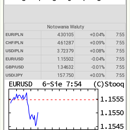
Notowania Waluty
4.30105
+0.04%
7:55
EUR/PLN
4.61287
+0.09%
7:55
CHF/PLN
3.72379
+0.08%
7:55
USD/PLN
1.15502
-0.04%
7:55
EUR/USD
1.34632
-0.01%
7:55
GBP/USD
157.750
+0.03%
7:55
USD/JPY