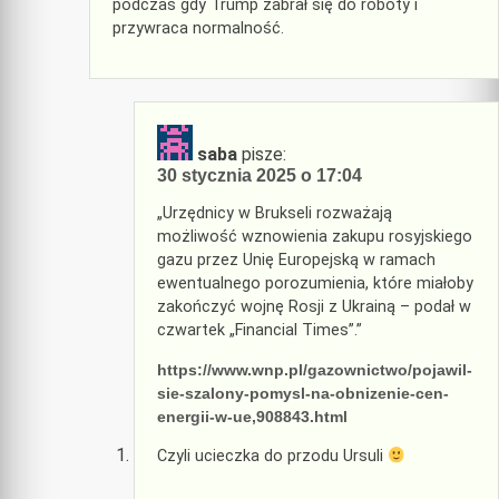
podczas gdy Trump zabrał się do roboty i
przywraca normalność.
saba
pisze:
30 stycznia 2025 o 17:04
„Urzędnicy w Brukseli rozważają
możliwość wznowienia zakupu rosyjskiego
gazu przez Unię Europejską w ramach
ewentualnego porozumienia, które miałoby
zakończyć wojnę Rosji z Ukrainą – podał w
czwartek „Financial Times”.”
https://www.wnp.pl/gazownictwo/pojawil-
sie-szalony-pomysl-na-obnizenie-cen-
energii-w-ue,908843.html
Czyli ucieczka do przodu Ursuli