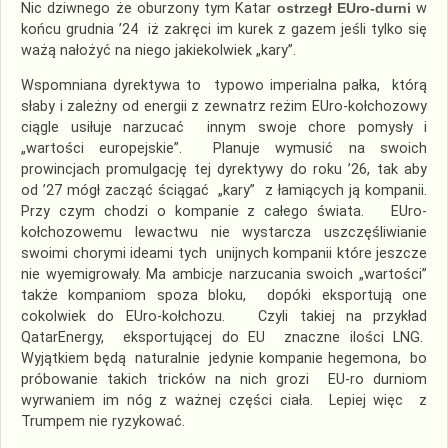
Nic dziwnego że oburzony tym Katar
ostrzegł EUro-durni
w
końcu grudnia ’24 iż zakręci im kurek z gazem jeśli tylko się
ważą nałożyć na niego jakiekolwiek „kary”.
Wspomniana dyrektywa to typowo imperialna pałka, którą
słaby i zależny od energii z zewnatrz reżim EUro-kołchozowy
ciągle usiłuje narzucać innym swoje chore pomysły i
„wartości europejskie”. Planuje wymusić na swoich
prowincjach promulgację tej dyrektywy do roku ’26, tak aby
od ’27 mógł zacząć ściągać „kary” z łamiących ją kompanii.
Przy czym chodzi o kompanie z całego świata. EUro-
kołchozowemu lewactwu nie wystarcza uszczęśliwianie
swoimi chorymi ideami tych unijnych kompanii które jeszcze
nie wyemigrowały. Ma ambicje narzucania swoich „wartości”
także kompaniom spoza bloku, dopóki eksportują one
cokolwiek do EUro-kołchozu. Czyli takiej na przykład
QatarEnergy, eksportującej do EU znaczne ilości LNG.
Wyjątkiem będą naturalnie jedynie kompanie hegemona, bo
próbowanie takich tricków na nich grozi EU-ro durniom
wyrwaniem im nóg z ważnej części ciała. Lepiej więc z
Trumpem nie ryzykować.