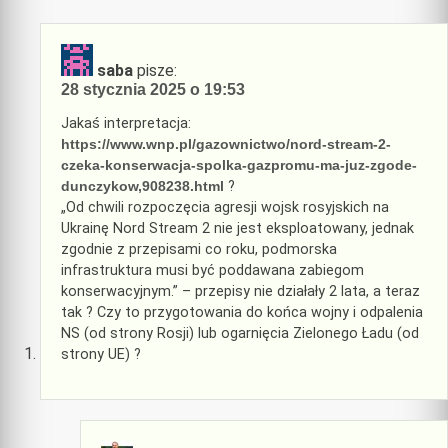
saba
pisze:
28 stycznia 2025 o 19:53
Jakaś interpretacja:
https://www.wnp.pl/gazownictwo/nord-stream-2-
czeka-konserwacja-spolka-gazpromu-ma-juz-zgode-
dunczykow,908238.html
?
„Od chwili rozpoczęcia agresji wojsk rosyjskich na
Ukrainę Nord Stream 2 nie jest eksploatowany, jednak
zgodnie z przepisami co roku, podmorska
infrastruktura musi być poddawana zabiegom
konserwacyjnym.” – przepisy nie działały 2 lata, a teraz
tak ? Czy to przygotowania do końca wojny i odpalenia
NS (od strony Rosji) lub ogarnięcia Zielonego Ładu (od
strony UE) ?