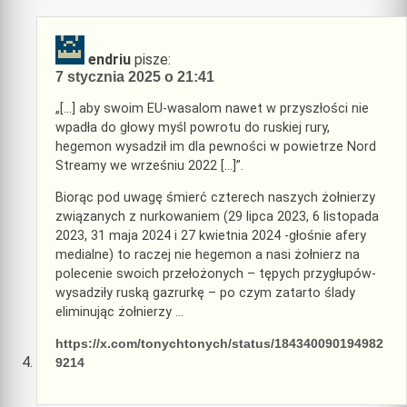
endriu
pisze:
7 stycznia 2025 o 21:41
„[…] aby swoim EU-wasalom nawet w przyszłości nie
wpadła do głowy myśl powrotu do ruskiej rury,
hegemon wysadził im dla pewności w powietrze Nord
Streamy we wrześniu 2022 […]”.
Biorąc pod uwagę śmierć czterech naszych żołnierzy
związanych z nurkowaniem (29 lipca 2023, 6 listopada
2023, 31 maja 2024 i 27 kwietnia 2024 -głośnie afery
medialne) to raczej nie hegemon a nasi żołnierz na
polecenie swoich przełożonych – tępych przygłupów-
wysadziły ruską gazrurkę – po czym zatarto ślady
eliminując żołnierzy …
https://x.com/tonychtonych/status/184340090194982
9214