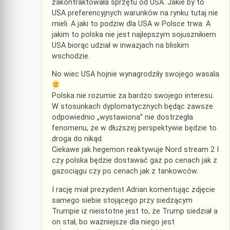
zakontraktowała sprzętu od USA. Jakie by to
USA preferencyjnych warunków na rynku tutaj nie
mieli. A jaki to podziw dla USA w Polsce trwa. A
jakim to polska nie jest najlepszym sojusznikiem
USA biorąc udział w inwazjach na bliskim
wschodzie.
No wiec USA hojnie wynagrodziły swojego wasala
Polska nie rozumie za bardzo swojego interesu.
W stosunkach dyplomatycznych będąc zawsze
odpowiednio „wystawiona” nie dostrzegła
fenomenu, że w dłuższej perspektywie będzie to
droga do nikąd.
Ciekawe jak hegemon reaktywuje Nord stream 2 I
czy polska będzie dostawać gaz po cenach jak z
gazociągu czy po cenach jak z tankowców.
I rację miał prezydent Adrian komentując zdjęcie
samego siebie stojącego przy siedzącym
Trumpie iż nieistotne jest to, że Trump siedział a
on stał, bo ważniejsze dla niego jest