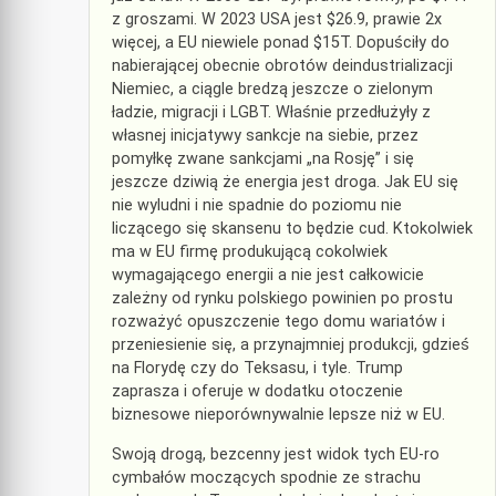
z groszami. W 2023 USA jest $26.9, prawie 2x
więcej, a EU niewiele ponad $15T. Dopuściły do
nabierającej obecnie obrotów deindustrializacji
Niemiec, a ciągle bredzą jeszcze o zielonym
ładzie, migracji i LGBT. Właśnie przedłużyły z
własnej inicjatywy sankcje na siebie, przez
pomyłkę zwane sankcjami „na Rosję” i się
jeszcze dziwią że energia jest droga. Jak EU się
nie wyludni i nie spadnie do poziomu nie
liczącego się skansenu to będzie cud. Ktokolwiek
ma w EU firmę produkującą cokolwiek
wymagającego energii a nie jest całkowicie
zależny od rynku polskiego powinien po prostu
rozważyć opuszczenie tego domu wariatów i
przeniesienie się, a przynajmniej produkcji, gdzieś
na Florydę czy do Teksasu, i tyle. Trump
zaprasza i oferuje w dodatku otoczenie
biznesowe nieporównywalnie lepsze niż w EU.
Swoją drogą, bezcenny jest widok tych EU-ro
cymbałów moczących spodnie ze strachu