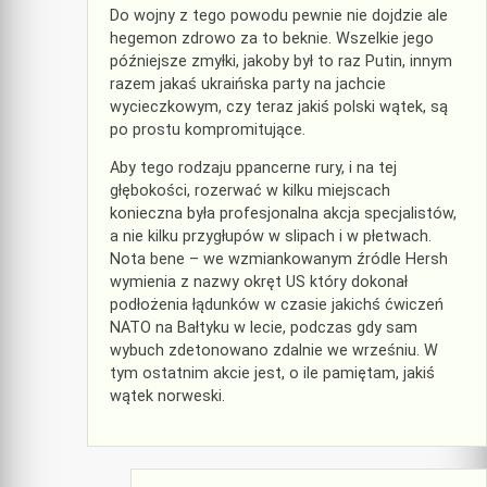
Do wojny z tego powodu pewnie nie dojdzie ale
hegemon zdrowo za to beknie. Wszelkie jego
późniejsze zmyłki, jakoby był to raz Putin, innym
razem jakaś ukraińska party na jachcie
wycieczkowym, czy teraz jakiś polski wątek, są
po prostu kompromitujące.
Aby tego rodzaju ppancerne rury, i na tej
głębokości, rozerwać w kilku miejscach
konieczna była profesjonalna akcja specjalistów,
a nie kilku przygłupów w slipach i w płetwach.
Nota bene – we wzmiankowanym źródle Hersh
wymienia z nazwy okręt US który dokonał
podłożenia łądunków w czasie jakichś ćwiczeń
NATO na Bałtyku w lecie, podczas gdy sam
wybuch zdetonowano zdalnie we wrześniu. W
tym ostatnim akcie jest, o ile pamiętam, jakiś
wątek norweski.