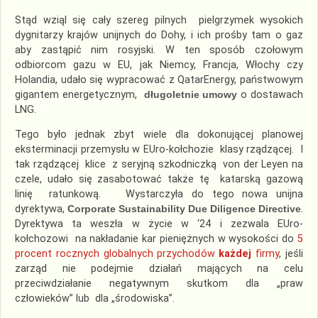
Stąd wziąl się cały szereg pilnych pielgrzymek wysokich
dygnitarzy krajów unijnych do Dohy, i ich prośby tam o gaz
aby zastąpić nim rosyjski. W ten sposób czołowym
odbiorcom gazu w EU, jak Niemcy, Francja, Włochy czy
Holandia, udało się wypracować z QatarEnergy, państwowym
gigantem energetycznym,
długoletnie umowy
o dostawach
LNG.
Tego było jednak zbyt wiele dla dokonującej planowej
eksterminacji przemysłu w EUro-kołchozie klasy rządzącej. I
tak rządzącej klice z seryjną szkodniczką von der Leyen na
czele, udało się zasabotować także tę katarską gazową
linię ratunkową. Wystarczyła do tego nowa unijna
dyrektywa,
Corporate Sustainability Due Diligence Directive
.
Dyrektywa ta weszła w życie w ‘24 i zezwala EUro-
kołchozowi na nakładanie kar pieniężnych w wysokości do
5
procent rocznych globalnych przychodów
każdej
firmy
, jeśli
zarząd nie podejmie działań mających na celu
przeciwdziałanie negatywnym skutkom dla „praw
człowieków” lub dla „środowiska”.