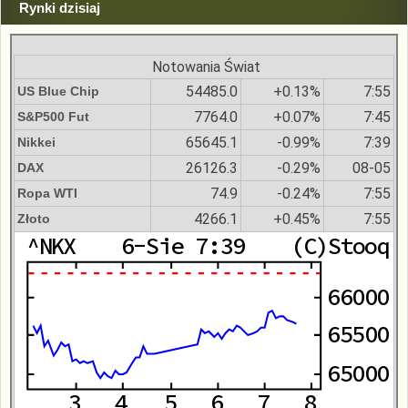
Rynki dzisiaj
Notowania Świat
54485.0
+0.13%
7:55
US Blue Chip
7764.0
+0.07%
7:45
S&P500 Fut
65645.1
-0.99%
7:39
Nikkei
26126.3
-0.29%
08-05
DAX
74.9
-0.24%
7:55
Ropa WTI
4266.1
+0.45%
7:55
Złoto