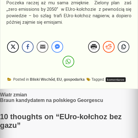
Poczeka raczej aż mu sama zmięknie. Zielony plan zaś
„zero emissions by 2050” w EUro-kołchozie z pewnością się
powiedzie – bo szlag trafi EUro-kołchoz najpierw, a dopiero
później zajmie się emisjami.
Posted in
Bliski Wschód
,
EU
,
gospodarka
Tagged
komentarze
Nawigacja
Wiatr zmian
Braun kandydatem na polskiego Georgescu
wpisu
10 thoughts on “
EUro-kołchoz bez
gazu
”