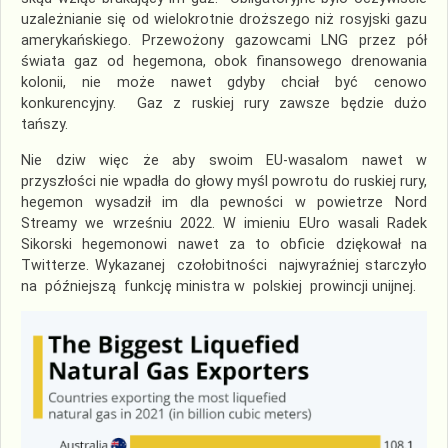
uzależnianie się od wielokrotnie droższego niż rosyjski gazu
amerykańskiego. Przewożony gazowcami LNG przez pół
świata gaz od hegemona, obok finansowego drenowania
kolonii, nie może nawet gdyby chciał być cenowo
konkurencyjny. Gaz z ruskiej rury zawsze będzie dużo
tańszy.
Nie dziw więc że aby swoim EU-wasalom nawet w
przyszłości nie wpadła do głowy myśl powrotu do ruskiej rury,
hegemon wysadził im dla pewności w powietrze Nord
Streamy we wrześniu 2022. W imieniu EUro wasali Radek
Sikorski hegemonowi nawet za to obficie dziękował na
Twitterze. Wykazanej czołobitności najwyraźniej starczyło
na późniejszą funkcję ministra w polskiej prowincji unijnej.