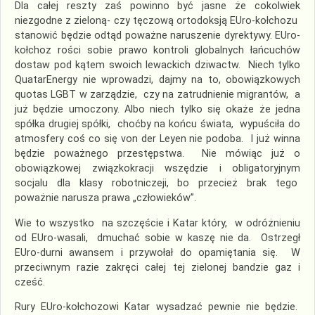
Dla całej reszty zaś powinno być jasne że cokolwiek
niezgodne z zieloną- czy tęczową ortodoksją EUro-kołchozu
stanowić będzie odtąd poważne naruszenie dyrektywy. EUro-
kołchoz rości sobie prawo kontroli globalnych łańcuchów
dostaw pod kątem swoich lewackich dziwactw. Niech tylko
QuatarEnergy nie wprowadzi, dajmy na to, obowiązkowych
quotas LGBT w zarządzie, czy na zatrudnienie migrantów, a
już będzie umoczony. Albo niech tylko się okaże że jedna
spółka drugiej spółki, choćby na końcu świata, wypuściła do
atmosfery coś co się von der Leyen nie podoba. I już winna
będzie poważnego przestępstwa. Nie mówiąc już o
obowiązkowej związkokracji wszędzie i obligatoryjnym
socjalu dla klasy robotniczeji, bo przecież brak tego
poważnie narusza prawa „człowieków”.
Wie to wszystko na szczęście i Katar który, w odróżnieniu
od EUro-wasali, dmuchać sobie w kaszę nie da. Ostrzegł
EUro-durni awansem i przywołał do opamiętania się. W
przeciwnym razie zakręci całej tej zielonej bandzie gaz i
cześć.
Rury EUro-kołchozowi Katar wysadzać pewnie nie będzie.