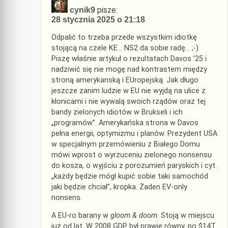
pisze:
cynik9
28 stycznia 2025 o 21:18
Odpalić to trzeba przede wszystkim idiotkę
stojącą na czele KE… NS2 da sobie radę… ;-).
Piszę właśnie artykuł o rezultatach Davos ’25 i
nadziwić się nie mogę nad kontrastem między
stroną amerykanską i EUropejską. Jak długo
jeszcze zanim ludzie w EU nie wyjdą na ulice z
kłonicami i nie wywalą swoich rządów oraz tej
bandy zielonych idiotów w Brukseli i ich
„programów”. Amerykańska strona w Davos
pełna energii, optymizmu i planów. Prezydent USA
w specjalnym przemówieniu z Białego Domu
mówi wprost o wyrzuceniu zielonego nonsensu
do kosza, o wyjściu z porozumień paryskich i cyt.
„każdy będzie mógł kupić sobie taki samochód
jaki będzie chciał”, kropka. Żaden EV-only
nonsens.
A EU-ro barany w
gloom & doom
. Stoją w miejscu
już od lat. W 2008 GDP był prawie równy, po $14T